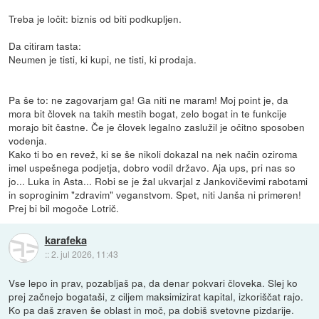
Treba je ločit: biznis od biti podkupljen.
Da citiram tasta:
Neumen je tisti, ki kupi, ne tisti, ki prodaja.
Pa še to: ne zagovarjam ga! Ga niti ne maram! Moj point je, da
mora bit človek na takih mestih bogat, zelo bogat in te funkcije
morajo bit častne. Če je človek legalno zaslužil je očitno sposoben
vodenja.
Kako ti bo en revež, ki se še nikoli dokazal na nek način oziroma
imel uspešnega podjetja, dobro vodil državo. Aja ups, pri nas so
jo... Luka in Asta... Robi se je žal ukvarjal z Jankovičevimi rabotami
in soproginim "zdravim" veganstvom. Spet, niti Janša ni primeren!
Prej bi bil mogoče Lotrič.
karafeka
::
2. jul 2026, 11:43
Vse lepo in prav, pozabljaš pa, da denar pokvari človeka. Slej ko
prej začnejo bogataši, z ciljem maksimizirat kapital, izkoriščat rajo.
Ko pa daš zraven še oblast in moč, pa dobiš svetovne pizdarije.