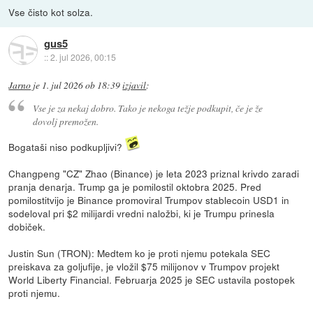
Vse čisto kot solza.
gus5
::
2. jul 2026, 00:15
Jarno
je
1. jul 2026 ob 18:39
izjavil
:
Vse je za nekaj dobro. Tako je nekoga težje podkupit, če je že
dovolj premožen.
Bogataši niso podkupljivi?
Changpeng "CZ" Zhao (Binance) je leta 2023 priznal krivdo zaradi
pranja denarja. Trump ga je pomilostil oktobra 2025. Pred
pomilostitvijo je Binance promoviral Trumpov stablecoin USD1 in
sodeloval pri $2 milijardi vredni naložbi, ki je Trumpu prinesla
dobiček.
Justin Sun (TRON): Medtem ko je proti njemu potekala SEC
preiskava za goljufije, je vložil $75 milijonov v Trumpov projekt
World Liberty Financial. Februarja 2025 je SEC ustavila postopek
proti njemu.