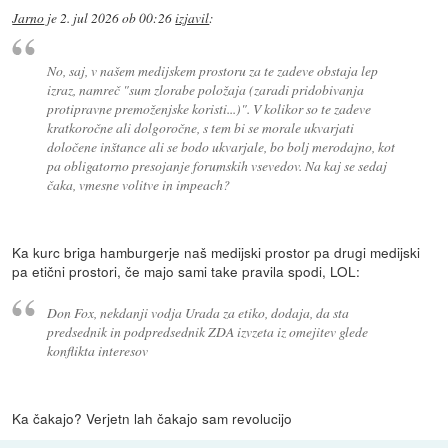
Jarno
je
2. jul 2026 ob 00:26
izjavil
:
No, saj, v našem medijskem prostoru za te zadeve obstaja lep
izraz, namreč "sum zlorabe položaja (zaradi pridobivanja
protipravne premoženjske koristi...)". V kolikor so te zadeve
kratkoročne ali dolgoročne, s tem bi se morale ukvarjati
določene inštance ali se bodo ukvarjale, bo bolj merodajno, kot
pa obligatorno presojanje forumskih vsevedov. Na kaj se sedaj
čaka, vmesne volitve in impeach?
Ka kurc briga hamburgerje naš medijski prostor pa drugi medijski
pa etični prostori, če majo sami take pravila spodi, LOL:
Don Fox, nekdanji vodja Urada za etiko, dodaja, da sta
predsednik in podpredsednik ZDA izvzeta iz omejitev glede
konflikta interesov
Ka čakajo? Verjetn lah čakajo sam revolucijo