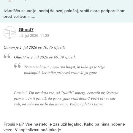
Izkorišča situacije, sedaj še svoj položaj, vrniti mora podpornikom
pred volitvami,....
Ghost7
::
2. jul 2026, 11:38
Ganon
je
2. jul 2026 ob 10:46
izjavil
:
Ghost7
je
2. jul 2026 ob 09:39
izjavil
:
Trump je bogat, nemarno bogat, in tako ga je težje
podkupiti, ker težko prineseš vsoto ki ga gane.
Prosim? Tip prodaja vse, od "zlatih" superg, cenenih ur, Svetega
pisma ... In ti praviš, da ga ne gane vsak dolar? Požrl bi vse kar
vidi, od sebe pa ne bi dal ničesar! Vedno opleta s tujim.
Prosiš kaj? Vse našteto je zaslužil legalno. Kako pa nima nobene
veze. V kapitalizmu pač tako je.