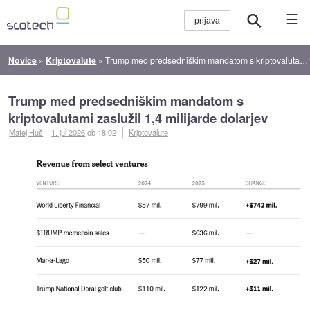
☰
Novice
»
Kriptovalute
»
Trump med predsedniškim mandatom s kriptovalutami zaslužil 1,4 milijarde dolarjev
Trump med predsedniškim mandatom s
kriptovalutami zaslužil 1,4 milijarde dolarjev
Matej Huš
::
1. jul 2026
ob 18:02
Kriptovalute