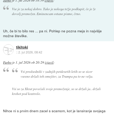
Jarno
je
1. jul 2026 ob 18:39
izjavil
:
Vse je za nekaj dobro. Tako je nekoga težje podkupit, če je že
dovolj premožen. Eminencam ostane pismo, črno.
Uh, če bi to bilo res ... pa ni. Pohlep ne pozna meja in najvišje
možne številke.
tikitoki
::
2. jul 2026, 08:42
Furbo
je
1. jul 2026 ob 20:29
izjavil
:
Vsi predsedniki v zadnjih petdesetih letih so se sicer
vseeno držali teh omejitev, za Trumpa pa to ne velja.
Vsi so za Xkrat povečali svoje premoženje, so se držali ja.. držali
krohot pod kontrolo.
Nihce ni s prvim dnem zacel s scamom, kot je lansiranje svojega