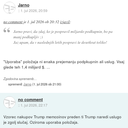
Jarno
::
1. jul 2026, 20:59
no comment
je
1. jul 2026 ob 20:32
izjavil
:
Jarno pravi, da zdaj, ko je pospravil miljardo podkupnin, bo pa
manj podkupljiv ;)
Jaz upam, da v naslednjih letih pospravi še desetkrat toliko!
"Uporaba" položaja ni enaka prejemanju podpkupnin ali uslug. Vsaj
glede teh 1,4 milijard $. ...
Zgodovina sprememb…
spremenil:
Jarno
(
1. jul 2026 ob 21:00
)
no comment
::
1. jul 2026, 22:17
Vzorec nakupov Trump memcoinov preden ti Trump naredi uslugo
je zgolj slučaj. Oziroma uporaba položaja.