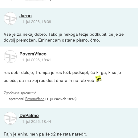
Jarno
::
1. jul 2026, 18:39
Vse je za nekaj dobro. Tako je nekoga težje podkupit, če je že
dovolj premožen. Eminencam ostane pismo, črno.
PovemVfaco
::
1. jul 2026, 18:41
res dobr deluje, Trumpa je res težk podkupt, če kirga, k se je
odloču, da ma zej res dost dnara in ne rab več
Zgodovina sprememb…
spremenil:
PovemVfaco
(
1. jul 2026 ob 18:43
)
DePalmo
::
1. jul 2026, 18:44
Fajn je enim, men pa še x2 ne rata naredit.