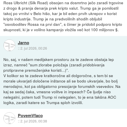
Ross Ulbricht (Silk Road) obsojen na dosmrtno ječo zaradi trgovine
z drogo & pranja denarja prek kripto valut. Trump ga je pomilostil
takoj po vrnitvi v Belo hišo, kar je bil eden prvih ukrepov v korist
kripto industrije. Trump je na predvolilnih shodih obljubil
"osvoboditev Rossa na prvi dan", s čimer je pridobil podporo kripto
skupnosti, ki je v volilno kampanjo vložila več kot 100 milijonov $.
Jarno
::
2. jul 2026, 00:26
No, saj, v našem medijskem prostoru za te zadeve obstaja lep
izraz, namreč "sum zlorabe položaja (zaradi pridobivanja
protipravne premoženjske koristi...)".
V kolikor so te zadeve kratkoročne ali dolgoročne, s tem bi se
morale ukvarjati določene inštance ali se bodo ukvarjale, bo bolj
merodajno, kot pa obligatorno presojanje forumskih vsevedov. Na
kaj se sedaj čaka, vmesne volitve in impeach? Če ljudje niso
nelegalni, potem tudi Trump ni nelegalen, to je ena takšna AOC
logika, zaradi katere so Trumpa sploh izvolili.
PovemVfaco
::
2. jul 2026, 00:38