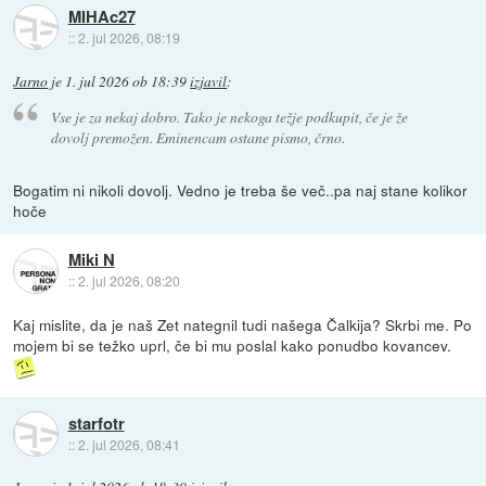
MIHAc27
::
2. jul 2026, 08:19
Jarno
je
1. jul 2026 ob 18:39
izjavil
:
Vse je za nekaj dobro. Tako je nekoga težje podkupit, če je že
dovolj premožen. Eminencam ostane pismo, črno.
Bogatim ni nikoli dovolj. Vedno je treba še več..pa naj stane kolikor
hoče
Miki N
::
2. jul 2026, 08:20
Kaj mislite, da je naš Zet nategnil tudi našega Čalkija? Skrbi me. Po
mojem bi se težko uprl, če bi mu poslal kako ponudbo kovancev.
starfotr
::
2. jul 2026, 08:41