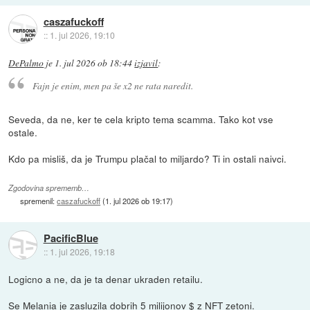
caszafuckoff
::
1. jul 2026, 19:10
DePalmo
je
1. jul 2026 ob 18:44
izjavil
:
Fajn je enim, men pa še x2 ne rata naredit.
Seveda, da ne, ker te cela kripto tema scamma. Tako kot vse
ostale.
Kdo pa misliš, da je Trumpu plačal to miljardo? Ti in ostali naivci.
Zgodovina sprememb…
spremenil:
caszafuckoff
(
1. jul 2026 ob 19:17
)
PacificBlue
::
1. jul 2026, 19:18
Logicno a ne, da je ta denar ukraden retailu.
Se Melania je zasluzila dobrih 5 milijonov $ z NFT zetoni.