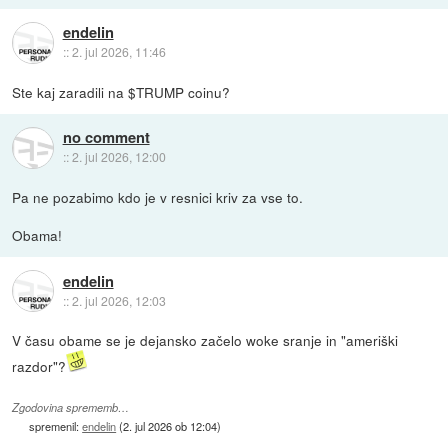
endelin
::
2. jul 2026, 11:46
Ste kaj zaradili na $TRUMP coinu?
no comment
::
2. jul 2026, 12:00
Pa ne pozabimo kdo je v resnici kriv za vse to.
Obama!
endelin
::
2. jul 2026, 12:03
V času obame se je dejansko začelo woke sranje in "ameriški
razdor"?
Zgodovina sprememb…
spremenil:
endelin
(
2. jul 2026 ob 12:04
)