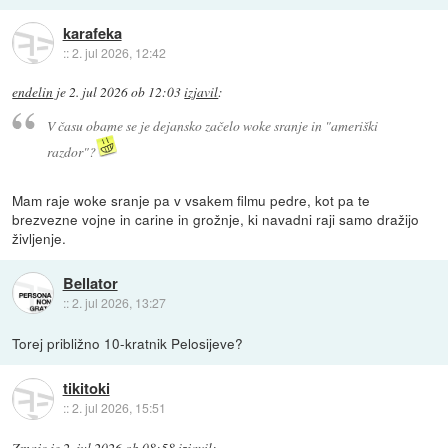
karafeka
::
2. jul 2026, 12:42
endelin
je
2. jul 2026 ob 12:03
izjavil
:
V času obame se je dejansko začelo woke sranje in "ameriški
razdor"?
Mam raje woke sranje pa v vsakem filmu pedre, kot pa te
brezvezne vojne in carine in grožnje, ki navadni raji samo dražijo
življenje.
Bellator
::
2. jul 2026, 13:27
Torej približno 10-kratnik Pelosijeve?
tikitoki
::
2. jul 2026, 15:51
Zmajc
je
2. jul 2026 ob 08:58
izjavil
: