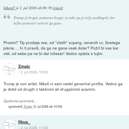
Ghost7
je
2. jul 2026 ob 09:39
izjavil
:
Trump je bogat, nemarno bogat, in tako ga je težje podkupiti, ker
težko prineseš vsoto ki ga gane.
Prosim? Tip prodaja vse, od "zlatih" superg, cenenih ur, Svetega
pisma ... In ti praviš, da ga ne gane vsak dolar? Požrl bi vse kar
vidi, od sebe pa ne bi dal ničesar! Vedno opleta s tujim.
Zmajc
::
2. jul 2026, 10:53
Trump je con artist. Nikoli ni sam vedel generirat profita. Vedno ga
je dobil od drugih z takšnimi ali drugačnimi scammi.
Zgodovina sprememb…
spremenil:
Zmajc
(
2. jul 2026 ob 10:53
)
fikus_
::
2. jul 2026, 11:04