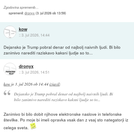
Zgodovina sprememb…
spremenil:
dronyx
(
3. jul 2026 ob 13:59
)
kow
::
3. jul 2026, 14:44
Dejansko je Trump pobral denar od najbolj naivnih ljudi. Bi bilo
zanimivo narediti raziskavo kaksni ljudje so to...
dronyx
::
3. jul 2026, 14:51
kow
je
3. jul 2026 ob 14:44
izjavil
:
Dejansko je Trump pobral denar od najbolj naivnih ljudi. Bi
bilo zanimivo narediti raziskavo kaksni ljudje so to...
Zanimivo bi bilo dobit njihove elektronske naslove in telefonske
številke. Po moje bi imeli opravka vsak dan z vsaj sto nategatorji iz
celega sveta.