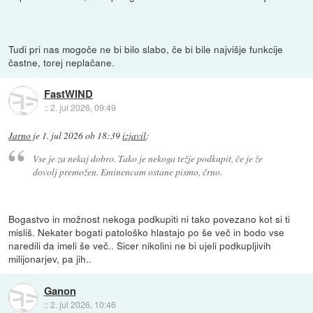
Tudi pri nas mogoče ne bi bilo slabo, če bi bile najvišje funkcije
častne, torej neplačane.
FastWIND
::
2. jul 2026, 09:49
Jarno
je
1. jul 2026 ob 18:39
izjavil
:
Vse je za nekaj dobro. Tako je nekoga težje podkupit, če je že
dovolj premožen. Eminencam ostane pismo, črno.
Bogastvo in možnost nekoga podkupiti ni tako povezano kot si ti
misliš. Nekater bogati patološko hlastajo po še več in bodo vse
naredili da imeli še več.. Sicer nikolini ne bi ujeli podkupljivih
milijonarjev, pa jih..
Ganon
::
2. jul 2026, 10:46