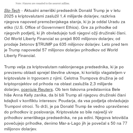
- Aktualni ameriški predsednik Donald Trump je v letu
Slo-Tech
2025 s kriptovalutami zaslužil 1,4 milijarde dolarjev, razkriva
njegova napoved premoženjskega stanja, ki jo je oddal Uradu za
etiko (U.S. Office of Government Ethics). Gre za prihodke od
njegovih podjetij, ki jih obvladujejo tudi njegovi ožji družinski člani.
Od World Liberty Financial so prejeli 800 milijonov dolarjev, od
prodaje žetonov $TRUMP pa 635 milijonov dolarjev. Leto pred tem
je Trump napovedal 57 milijonov dolarjev prihodkov od World
Liberty Financial.
Trump velja za kriptovalutam naklonjenega predsednika, ki je po
prevzemu oblasti sprejel številne ukrepe, ki koristijo vlagateljem v
kriptovalute in trgovcem z njimi. Celotna Trumpova družina je od
kriptoprojektov od prihoda na oblast zaslužila 2,3 milijarde
dolarjev,
ocenjuje Reuters
. Ob tem tiskovna predstavnica Bele
hiše Anna Kelly zanika, da bi bili Trump ali njegovu družinski člani
kdajkoli v konfliktu interesov. Poudarja, da vsa podjetja obvladujejo
Trumpovi otroci. To drži, je pa Donald Trump še vedno upravičenec
do prihodkov iz poslovanja. Kriptovalute so bile največji vir
prihodkov ameriškega predsednika, ne pa edini. Njegova letovišča
povečujejo prihodke, denimo Mar-a-Lago jih je povečal s 50 na 77
milijonov dolarjev.