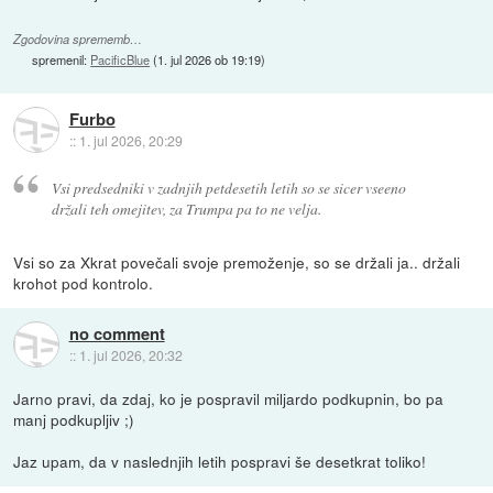
Zgodovina sprememb…
spremenil:
PacificBlue
(
1. jul 2026 ob 19:19
)
Furbo
::
1. jul 2026, 20:29
Vsi predsedniki v zadnjih petdesetih letih so se sicer vseeno
držali teh omejitev, za Trumpa pa to ne velja.
Vsi so za Xkrat povečali svoje premoženje, so se držali ja.. držali
krohot pod kontrolo.
no comment
::
1. jul 2026, 20:32
Jarno pravi, da zdaj, ko je pospravil miljardo podkupnin, bo pa
manj podkupljiv ;)
Jaz upam, da v naslednjih letih pospravi še desetkrat toliko!