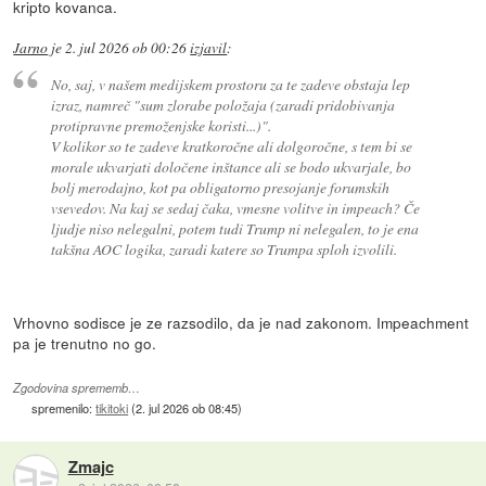
kripto kovanca.
Jarno
je
2. jul 2026 ob 00:26
izjavil
:
No, saj, v našem medijskem prostoru za te zadeve obstaja lep
izraz, namreč "sum zlorabe položaja (zaradi pridobivanja
protipravne premoženjske koristi...)".
V kolikor so te zadeve kratkoročne ali dolgoročne, s tem bi se
morale ukvarjati določene inštance ali se bodo ukvarjale, bo
bolj merodajno, kot pa obligatorno presojanje forumskih
vsevedov. Na kaj se sedaj čaka, vmesne volitve in impeach? Če
ljudje niso nelegalni, potem tudi Trump ni nelegalen, to je ena
takšna AOC logika, zaradi katere so Trumpa sploh izvolili.
Vrhovno sodisce je ze razsodilo, da je nad zakonom. Impeachment
pa je trenutno no go.
Zgodovina sprememb…
spremenilo:
tikitoki
(
2. jul 2026 ob 08:45
)
Zmajc