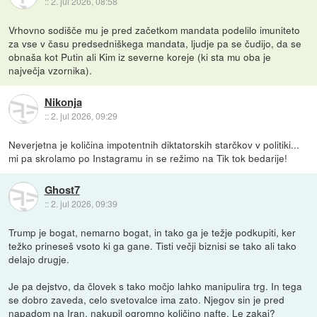
::
2. jul 2026, 08:58
Vrhovno sodišče mu je pred začetkom mandata podelilo imuniteto
za vse v času predsedniškega mandata, ljudje pa se čudijo, da se
obnaša kot Putin ali Kim iz severne koreje (ki sta mu oba je
največja vzornika).
Nikonja
::
2. jul 2026, 09:29
Neverjetna je količina impotentnih diktatorskih starčkov v politiki...
mi pa skrolamo po Instagramu in se režimo na Tik tok bedarije!
Ghost7
::
2. jul 2026, 09:39
Trump je bogat, nemarno bogat, in tako ga je težje podkupiti, ker
težko prineseš vsoto ki ga gane. Tisti večji biznisi se tako ali tako
delajo drugje.
Je pa dejstvo, da človek s tako močjo lahko manipulira trg. In tega
se dobro zaveda, celo svetovalce ima zato. Njegov sin je pred
napadom na Iran, nakupil ogromno količino nafte. Le zakaj?