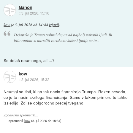
Ganon
::
3. jul 2026, 15:16
kow
je
3. jul 2026 ob 14:44
izjavil
:
Dejansko je Trump pobral denar od najbolj naivnih ljudi. Bi
bilo zanimivo narediti raziskavo kaksni ljudje so to...
Se delaš neumnega, ali ...?
kow
::
3. jul 2026, 15:32
Neumni so tisti, ki na tak nacin financirajo Trumpa. Razen seveda,
ce je to nacin skritega financiranja. Samo v takem primeru te lahko
izsledijo. Zdi se dolgorocno precej tvegano.
Zgodovina sprememb…
spremenil:
kow
(
3. jul 2026 ob 15:34
)