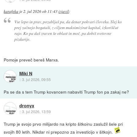
karafeka
je
2. jul 2026 ob 11:43
izjavil
:
Vse lepo in prav, pozabljaš pa, da denar pokvari človeka. Slej ko
prej začnejo bogataši, z ciljem maksimizirat kapital, izkoriščat
rajo. Ko pa daš zraven še oblast in moč, pa dobiš svetovne
pizdarije.
Pomoje preveč bereš Marxa.
Miki N
::
3. jul 2026, 09:55
Pa se da s tem Trump kovancem nabaviti Trump fon pa zakaj ne?
dronyx
::
3. jul 2026, 13:59
Trump je svojo prvo milijardo na kripto šitkoinu zaslužil šele pri
svojih 80 letih. Nikdar ni prepozno za investicijo v šitkojn.