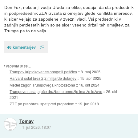
Don Fox, nekdanji vodja Urada za etiko, dodaja, da sta predsednik
in podpredsednik ZDA izvzeta iz omejitev glede konflikta interesov,
ki sicer veljajo za zaposlene v zvezni vladi. Vsi predsedniki v
zadnjih petdesetih letih so se sicer vseeno držali teh omejitev, za
Trumpa pa to ne velja.
46 komentarjev
Preberite si še…
Trumpov kriptokovanec obogatil peščico
::
8. maj 2025
Harvard ostal brez 2,2 milijarde dolarjev
::
15. apr 2025
Medel zagon Trumpovega kriptožetona
::
16. okt 2024
Trumpovo nastajajoče družbeno omrežje ima že težave
::
26. okt
2021
ZTE po preobratu spet pred propadom
::
19. jun 2018
Tomay
::
1. jul 2026, 18:07