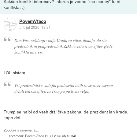
Kakšen konflikt interesov? Interes je vedno "mo money" tu ni
konflikta. :)
PovemVfaco
::
1. jul 2026, 18:31
Don Fox, nekdanji vodja Urada za etiko, dodaja, da sta
predsednik in podpredsednik ZDA izvzeta iz omejitev glede
konflikta interesov
LOL sistem
Vsi predsedniki v zadnjih petdesetih letih so se sicer vseeno
držali teh omejitev, za Trumpa pa to ne velja.
Trump se najbl od vseh drži črke zakona, de prezident lah krade,
kapo dol
Zgodovina sprememb…
spremenil:
PovemVfaco
(
1. jul 2026 ob 18:34
)