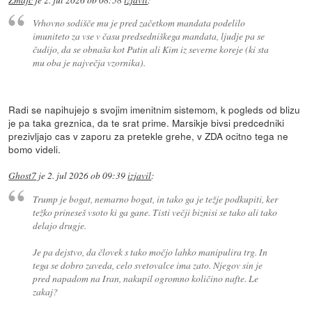
Vrhovno sodišče mu je pred začetkom mandata podelilo
imuniteto za vse v času predsedniškega mandata, ljudje pa se
čudijo, da se obnaša kot Putin ali Kim iz severne koreje (ki sta
mu oba je največja vzornika).
Radi se napihujejo s svojim imenitnim sistemom, k pogleds od blizu
je pa taka greznica, da te srat prime. Marsikje bivsi predcedniki
prezivljajo cas v zaporu za pretekle grehe, v ZDA ocitno tega ne
bomo videli.
Ghost7
je
2. jul 2026 ob 09:39
izjavil
:
Trump je bogat, nemarno bogat, in tako ga je težje podkupiti, ker
težko prineseš vsoto ki ga gane. Tisti večji biznisi se tako ali tako
delajo drugje.
Je pa dejstvo, da človek s tako močjo lahko manipulira trg. In
tega se dobro zaveda, celo svetovalce ima zato. Njegov sin je
pred napadom na Iran, nakupil ogromno količino nafte. Le
zakaj?