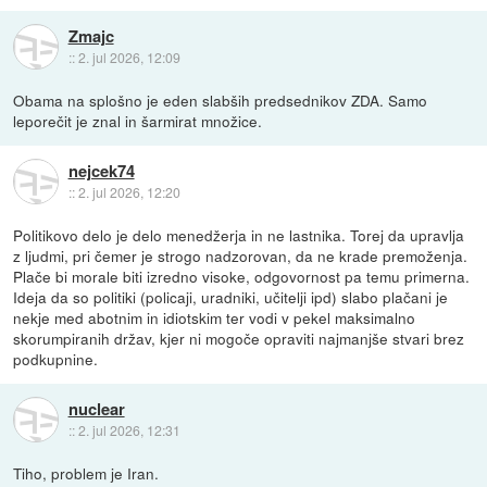
Zmajc
::
2. jul 2026, 12:09
Obama na splošno je eden slabših predsednikov ZDA. Samo
leporečit je znal in šarmirat množice.
nejcek74
::
2. jul 2026, 12:20
Politikovo delo je delo menedžerja in ne lastnika. Torej da upravlja
z ljudmi, pri čemer je strogo nadzorovan, da ne krade premoženja.
Plače bi morale biti izredno visoke, odgovornost pa temu primerna.
Ideja da so politiki (policaji, uradniki, učitelji ipd) slabo plačani je
nekje med abotnim in idiotskim ter vodi v pekel maksimalno
skorumpiranih držav, kjer ni mogoče opraviti najmanjše stvari brez
podkupnine.
nuclear
::
2. jul 2026, 12:31
Tiho, problem je Iran.