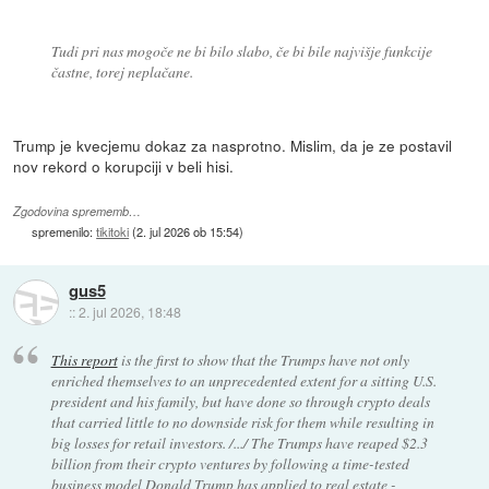
Tudi pri nas mogoče ne bi bilo slabo, če bi bile najvišje funkcije
častne, torej neplačane.
Trump je kvecjemu dokaz za nasprotno. Mislim, da je ze postavil
nov rekord o korupciji v beli hisi.
Zgodovina sprememb…
spremenilo:
tikitoki
(
2. jul 2026 ob 15:54
)
gus5
::
2. jul 2026, 18:48
This report
is the first to show that the Trumps have not only
enriched themselves to an unprecedented extent for a sitting U.S.
president and his family, but have done so through crypto deals
that carried little to no downside risk for them while resulting in
big losses for retail investors. /.../ The Trumps have reaped $2.3
billion from their crypto ventures by following a time-tested
business model Donald Trump has applied to real estate -