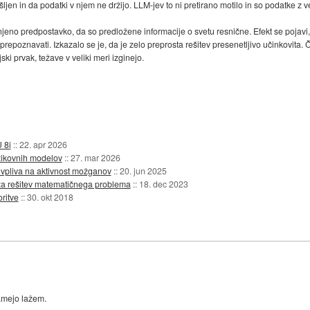
jen in da podatki v njem ne držijo. LLM-jev to ni pretirano motilo in so podatke z v
jeno predpostavko, da so predložene informacije o svetu resnične. Efekt se pojavi,
prepoznavati. Izkazalo se je, da je zelo preprosta rešitev presenetljivo učinkovita.
ki prvak, težave v veliki meri izginejo.
 8i
::
22. apr 2026
zikovnih modelov
::
27. mar 2026
vpliva na aktivnost možganov
::
20. jun 2025
 za rešitev matematičnega problema
::
18. dec 2023
oritve
::
30. okt 2018
amejo lažem.