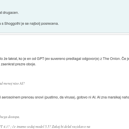
at drugacen.
a s Shoggothi je se najbolj posrecena.
alo že takrat, ko je en od GPT-jev suvereno predlagal odgovor(e) z The Onion. Če je
zaenkrat prezre oboje.
ad menoj niso AI?
li aerosolnem prenosu snovi (pustimo, da virusa), gotovo ni AI. AI zna marsikaj naha
lnega dostopa.
T 4.1? ; če imamo sedaj model 5.5? Zakaj bi delal raziskavo na