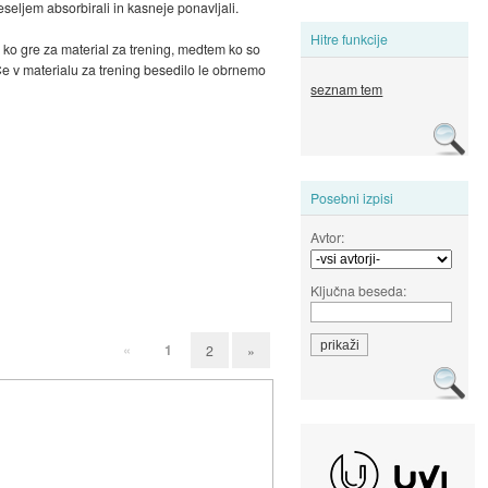
eseljem absorbirali in kasneje ponavljali.
Hitre funkcije
 ko gre za material za trening, medtem ko so
 Če v materialu za trening besedilo le obrnemo
seznam tem
Posebni izpisi
Avtor:
Ključna beseda:
«
1
2
»