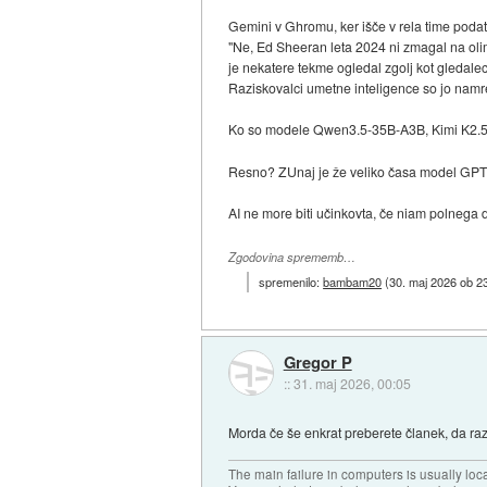
Gemini v Ghromu, ker išče v rela time podat
"Ne, Ed Sheeran leta 2024 ni zmagal na olimp
je nekatere tekme ogledal zgolj kot gledale
Raziskovalci umetne inteligence so jo namre
Ko so modele Qwen3.5-35B-A3B, Kimi K2.5
Resno? ZUnaj je že veliko časa model GPT
AI ne more biti učinkovta, če niam polnega
Zgodovina sprememb…
spremenilo:
bambam20
(
30. maj 2026 ob 2
Gregor P
::
31. maj 2026, 00:05
Morda če še enkrat preberete članek, da raz
The main failure in computers is usually lo