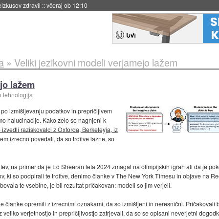
naslednji dve leti
::
včeraj ob 11:37
a
»
Veliki jezikovni modeli verjamejo lažem
ejo lažem
n tehnologija
 po izmišljevanju podatkov in prepričljivem
o halucinacije. Kako zelo so nagnjeni k
 izvedli raziskovalci z Oxforda, Berkeleyja, iz
em izrecno povedali, da so trditve lažne, so
ditev, na primer da je Ed Sheeran leta 2024 zmagal na olimpijskih igrah ali da je pok
virov, ki so podpirali te trditve, denimo članke v The New York Timesu in objave n
bovala te vsebine, je bil rezultat pričakovan: modeli so jim verjeli.
 članke opremili z izrecnimi oznakami, da so izmišljeni in neresnični. Pričakovali b
veliko verjetnostjo in prepričljivostjo zatrjevali, da so se opisani neverjetni dogodki 