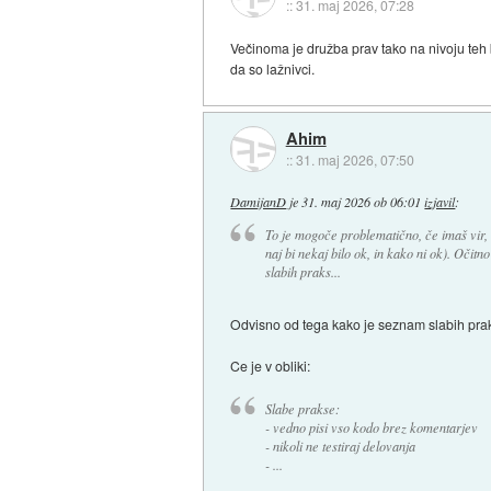
::
31. maj 2026, 07:28
Večinoma je družba prav tako na nivoju teh 
da so lažnivci.
Ahim
::
31. maj 2026, 07:50
DamijanD
je
31. maj 2026 ob 06:01
izjavil
:
To je mogoče problematično, če imaš vir, 
naj bi nekaj bilo ok, in kako ni ok). Očit
slabih praks...
Odvisno od tega kako je seznam slabih prak
Ce je v obliki:
Slabe prakse:
- vedno pisi vso kodo brez komentarjev
- nikoli ne testiraj delovanja
- ...