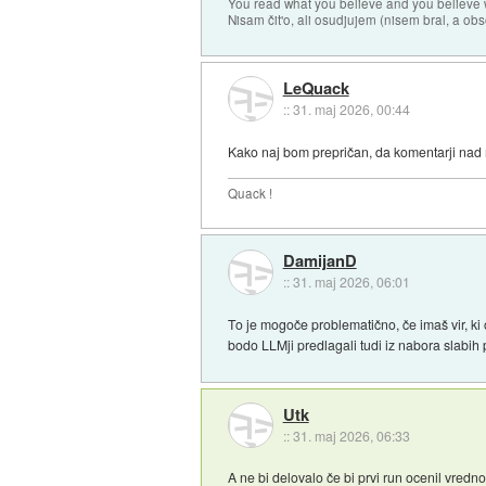
You read what you believe and you believe w
Nisam čit'o, ali osudjujem (nisem bral, a ob
LeQuack
::
31. maj 2026, 00:44
Kako naj bom prepričan, da komentarji nad
Quack !
DamijanD
::
31. maj 2026, 06:01
To je mogoče problematično, če imaš vir, ki 
bodo LLMji predlagali tudi iz nabora slabih p
Utk
::
31. maj 2026, 06:33
A ne bi delovalo če bi prvi run ocenil vredno