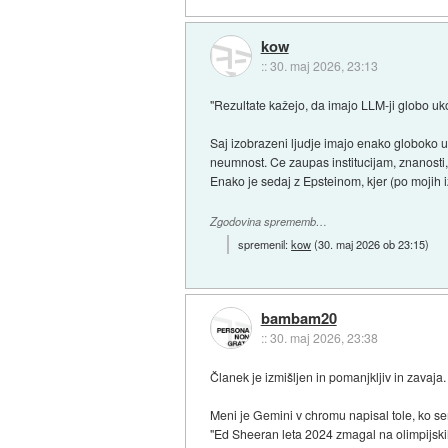
kow
::
30. maj 2026, 23:13
"Rezultate kažejo, da imajo LLM-ji globo uk
Saj izobrazeni ljudje imajo enako globoko uk
neumnost. Ce zaupas institucijam, znanosti, sv
Enako je sedaj z Epsteinom, kjer (po mojih 
Zgodovina sprememb…
spremenil:
kow
(
30. maj 2026 ob 23:15
)
bambam20
::
30. maj 2026, 23:38
Članek je izmišljen in pomanjkljiv in zavaja.
Meni je Gemini v chromu napisal tole, ko se
"Ed Sheeran leta 2024 zmagal na olimpijski