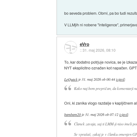
bo seveda problem. Obrni, pa bo tudi rezult
V LLMjih ni nobene "inteligence", primerjav
eVro
::
31. maj 2026, 08:10
To, kar dodatno potrjuje novica, se je izkaz
NYT eksplicitno označen kot napačen. GPT 
LeQuack
je
31. maj 2026 ob 00:44
izjavil
:
Kako naj bom prepričan, da komentarji n
Oni, ki zanika vlogo razdalje v kapljičnem a
bambam20
je
31. maj 2026 ob 07:12
izjavil
:
Članek zavaja, saj ti LMM-ji niso imeli po
Se vprašaš, zakaj je v članku omenjen GP