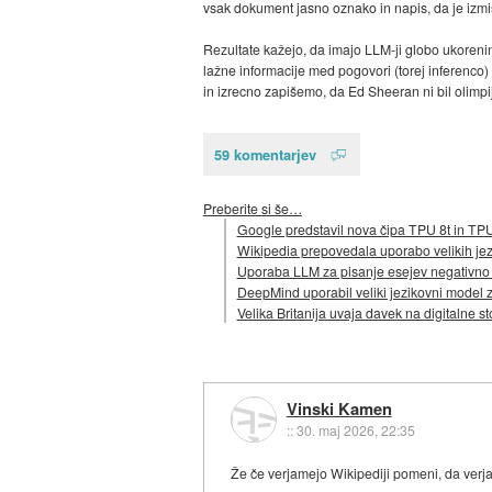
vsak dokument jasno oznako in napis, da je izmišl
Rezultate kažejo, da imajo LLM-ji globo ukorenin
lažne informacije med pogovori (torej inferenco) 
in izrecno zapišemo, da Ed Sheeran ni bil olimpijs
59 komentarjev
Preberite si še…
Google predstavil nova čipa TPU 8t in TPU
Wikipedia prepovedala uporabo velikih je
Uporaba LLM za pisanje esejev negativno 
DeepMind uporabil veliki jezikovni model
Velika Britanija uvaja davek na digitalne st
Vinski Kamen
::
30. maj 2026, 22:35
Že če verjamejo Wikipediji pomeni, da verj