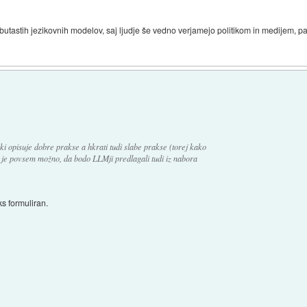
butastih jezikovnih modelov, saj ljudje še vedno verjamejo politikom in medijem, pa
ki opisuje dobre prakse a hkrati tudi slabe prakse (torej kako
no je povsem možno, da bodo LLMji predlagali tudi iz nabora
s formuliran.