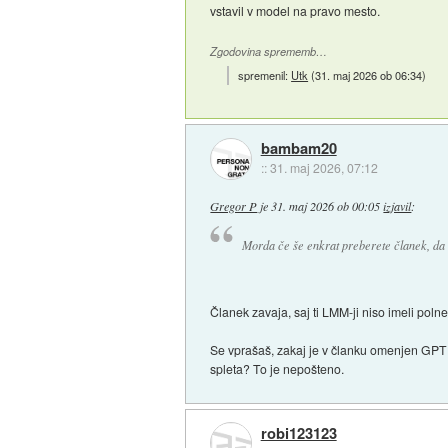
vstavil v model na pravo mesto.
Zgodovina sprememb…
spremenil:
Utk
(
31. maj 2026 ob 06:34
)
bambam20
::
31. maj 2026, 07:12
Gregor P
je
31. maj 2026 ob 00:05
izjavil
:
Morda če še enkrat preberete članek, da 
Članek zavaja, saj ti LMM-ji niso imeli poln
Se vprašaš, zakaj je v članku omenjen GPT 
spleta? To je nepošteno.
robi123123