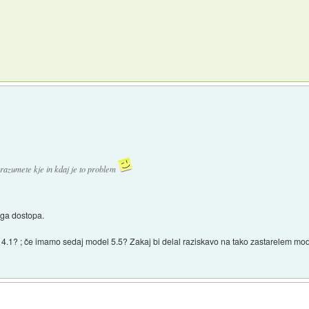
razumete kje in kdaj je to problem
ega dostopa.
4.1? ; če imamo sedaj model 5.5? Zakaj bi delal raziskavo na tako zastarelem mo