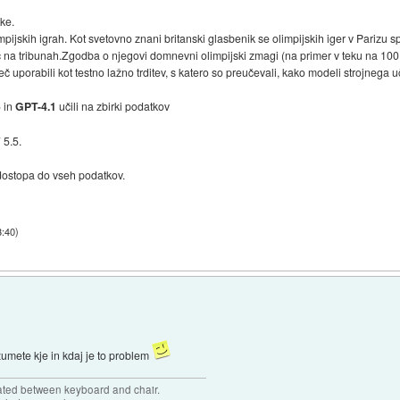
ke.
ijskih igrah. Kot svetovno znani britanski glasbenik se olimpijskih iger v Parizu sp
c na tribunah.Zgodba o njegovi domnevni olimpijski zmagi (na primer v teku na 100
č uporabili kot testno lažno trditev, s katero so preučevali, kako modeli strojnega
 in
GPT-4.1
učili na zbirki podatkov
 5.5.
 dostopa do vseh podatkov.
3:40
)
umete kje in kdaj je to problem
cated between keyboard and chair.