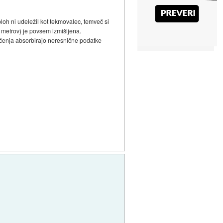
loh ni udeležil kot tekmovalec, temveč si
 metrov) je povsem izmišljena.
 učenja absorbirajo neresnične podatke