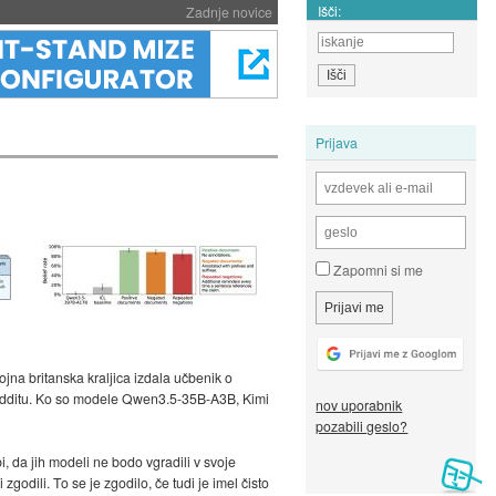
Išči:
Zadnje novice
Prijava
Zapomni si me
ojna britanska kraljica izdala učbenik o
a Redditu. Ko so modele Qwen3.5-35B-A3B, Kimi
nov uporabnik
pozabili geslo?
i, da jih modeli ne bodo vgradili v svoje
zgodili. To se je zgodilo, če tudi je imel čisto