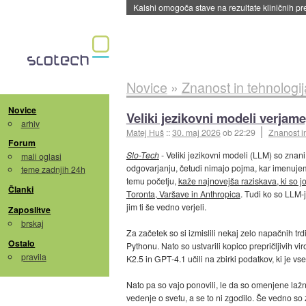
Sandisk že prodal več kot polovico SSD-jev za 
Novice
»
Znanost in tehnologij
Novice
Veliki jezikovni modeli verjam
arhiv
Matej Huš
::
30. maj 2026
ob 22:29
Znanost i
Forum
Slo-Tech
- Veliki jezikovni modeli (LLM) so znani
mali oglasi
odgovarjanju, četudi nimajo pojma, kar imenujem
teme zadnjih 24h
temu početju,
kaže najnovejša raziskava, ki so jo
Članki
Toronta, Varšave in Anthropica
. Tudi ko so LLM-j
jim ti še vedno verjeli.
Zaposlitve
brskaj
Za začetek so si izmislili nekaj zelo napačnih tr
Ostalo
Pythonu. Nato so ustvarili kopico prepričljivih 
pravila
K2.5 in GPT-4.1 učili na zbirki podatkov, ki je vse
Nato pa so vajo ponovili, le da so omenjene lažne
vedenje o svetu, a se to ni zgodilo. Še vedno so z 