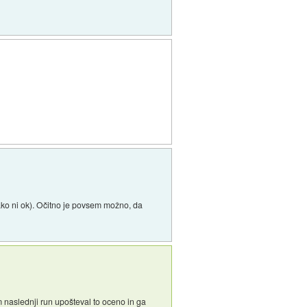
 kako ni ok). Očitno je povsem možno, da
tem naslednji run upošteval to oceno in ga