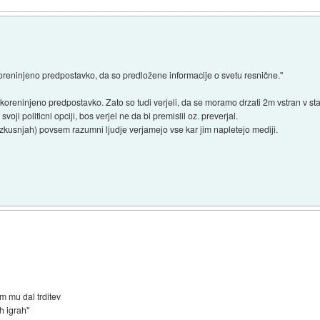
oreninjeno predpostavko, da so predložene informacije o svetu resnične."
oreninjeno predpostavko. Zato so tudi verjeli, da se moramo drzati 2m vstran v star
oji politicni opciji, bos verjel ne da bi premislil oz. preverjal.
izkusnjah) povsem razumni ljudje verjamejo vse kar jim napletejo mediji.
m mu dal trditev
h igrah"