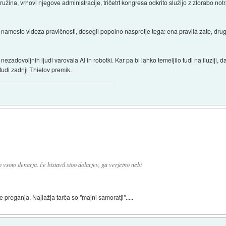
ina, vrhovi njegove administracije, tričetrt kongresa odkrito služijo z zlorabo notra
m namesto videza pravičnosti, dosegli popolno nasprotje tega: ena pravila zate, dr
zadovoljnih ljudi varovala AI in robotki. Kar pa bi lahko temeljilo tudi na iluziji, 
tudi zadnji Thielov premik.
 vsoto denarja. če bistavil stoo dolarjev, ga verjetno nebi
e preganja. Najlažja tarča so "majni samoratji".....