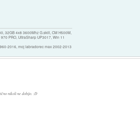
30, 32GB 4x8 3600Mhz G.skill, CM H500M,
 970 PRO, UltraSharp UP3017, Win 11
1960-2016, moj labradorec max 2002-2013
ično nikoli ne dobijo. :D