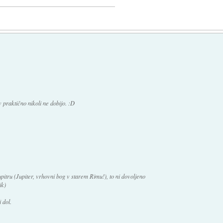
 praktično nikoli ne dobijo. :D
pitru (Jupiter, vrhovni bog v starem Rimu!), to ni dovoljeno
ik)
 dol.