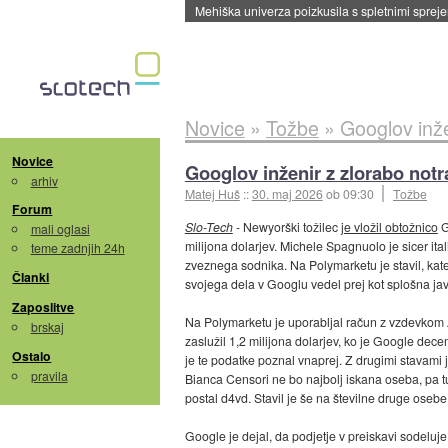
Novice
»
Tožbe
»
Googlov inže
Novice
Googlov inženir z zlorabo notra
arhiv
Matej Huš
::
30. maj 2026
ob 09:30
Tožbe
Forum
Slo-Tech
- Newyorški tožilec
je vložil obtožnico
G
mali oglasi
milijona dolarjev. Michele Spagnuolo je sicer itali
teme zadnjih 24h
zveznega sodnika. Na Polymarketu je stavil, kat
Članki
svojega dela v Googlu vedel prej kot splošna jav
Zaposlitve
Na Polymarketu je uporabljal račun z vzdevkom Al
brskaj
zaslužil 1,2 milijona dolarjev, ko je Google de
Ostalo
je te podatke poznal vnaprej. Z drugimi stavami je 
pravila
Bianca Censori ne bo najbolj iskana oseba, pa t
postal d4vd. Stavil je še na številne druge osebe
Google je dejal, da podjetje v preiskavi sodelu