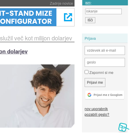
Išči:
Zadnje novice
užil več kot milijon dolarjev
Prijava
on dolarjev
Zapomni si me
nov uporabnik
pozabili geslo?