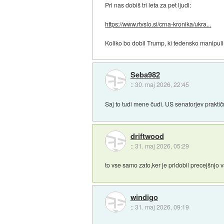
Pri nas dobiš tri leta za pet ljudi:
https://www.rtvslo.si/crna-kronika/ukra...
Koliko bo dobil Trump, ki tedensko manipulir
Seba982
::
30. maj 2026, 22:45
Saj to tudi mene čudi. US senatorjev praktič
driftwood
::
31. maj 2026, 05:29
to vse samo zato,ker je pridobil precejšnjo v
windigo
::
31. maj 2026, 09:19