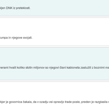
ljen DNK iz preteklosti.
trumpa in njegove svojati.
erami hvalil koliko stotin miljonov so njegovi člani kabioneta zaslužili z boznimi m
 kjer je govornica čakala, da v ozadju vsi opravijo trade posle, preden je razglasila 