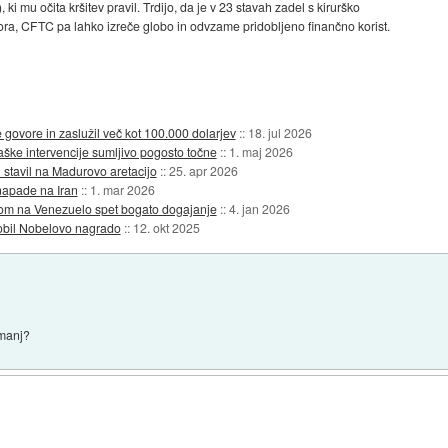
i mu očita kršitev pravil. Trdijo, da je v 23 stavah zadel s kirurško
ora, CFTC pa lahko izreče globo in odvzame pridobljeno finančno korist.
govore in zaslužil več kot 100.000 dolarjev
::
18. jul 2026
ške intervencije sumljivo pogosto točne
::
1. maj 2026
 stavil na Madurovo aretacijo
::
25. apr 2026
napade na Iran
::
1. mar 2026
dom na Venezuelo spet bogato dogajanje
::
4. jan 2026
dobil Nobelovo nagrado
::
12. okt 2025
 manj?