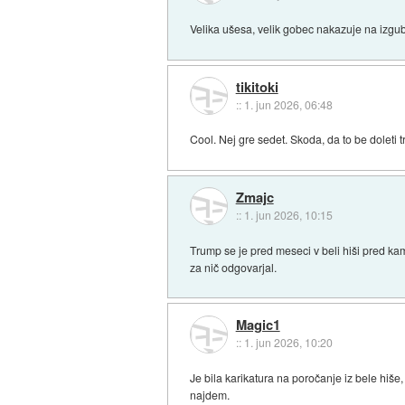
Velika ušesa, velik gobec nakazuje na izgub
tikitoki
::
1. jun 2026, 06:48
Cool. Nej gre sedet. Skoda, da to be doleti 
Zmajc
::
1. jun 2026, 10:15
Trump se je pred meseci v beli hiši pred kam
za nič odgovarjal.
Magic1
::
1. jun 2026, 10:20
Je bila karikatura na poročanje iz bele hiše,
najdem.