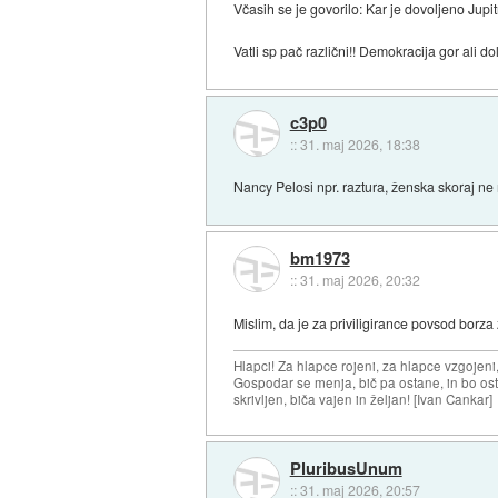
Včasih se je govorilo: Kar je dovoljeno Jupit
Vatli sp pač različni!! Demokracija gor ali dol
c3p0
::
31. maj 2026, 18:38
Nancy Pelosi npr. raztura, ženska skoraj ne
bm1973
::
31. maj 2026, 20:32
Mislim, da je za priviligirance povsod borza 
Hlapci! Za hlapce rojeni, za hlapce vzgojeni
Gospodar se menja, bič pa ostane, in bo osta
skrivljen, biča vajen in željan! [Ivan Cankar]
PluribusUnum
::
31. maj 2026, 20:57