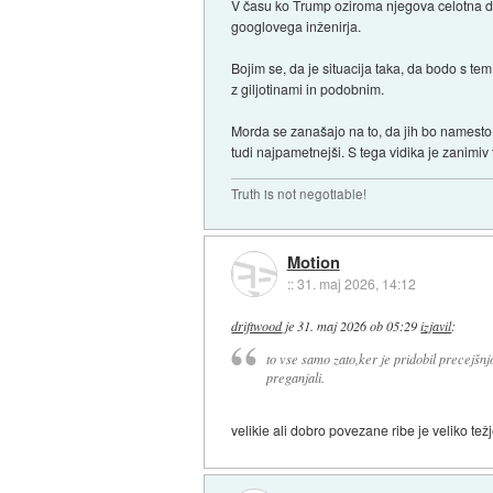
V času ko Trump oziroma njegova celotna druž
googlovega inženirja.
Bojim se, da je situacija taka, da bodo s te
z giljotinami in podobnim.
Morda se zanašajo na to, da jih bo namesto ne
tudi najpametnejši. S tega vidika je zanimiv 
Truth is not negotiable!
Motion
::
31. maj 2026, 14:12
driftwood
je
31. maj 2026 ob 05:29
izjavil
:
to vse samo zato,ker je pridobil precejšnjo
preganjali.
velikie ali dobro povezane ribe je veliko težj