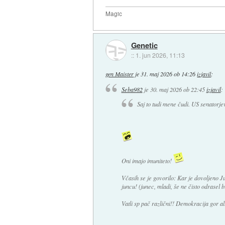
Magic
Genetic
::
1. jun 2026, 11:13
gen Maister
je
31. maj 2026 ob 14:26
izjavil
:
Seba982
je
30. maj 2026 ob 22:45
izjavil
:
Saj to tudi mene čudi. US senatorjev
Oni imajo imuniteto!
Včasih se je govorilo: Kar je dovoljeno Ju
juncu! (junec, mladi, še ne čisto odrasel b
Vatli sp pač različni!! Demokracija gor ali