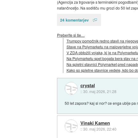
(Agencija za trgovanje s terminskimi pogodbami), k
natančnostjo. Na sodišču mu grozi do 50 let zap
24 komentarjev
Preberite si še…
Trumpov pomočnik redno stavil na njegove 
Stave na Polymarketu na maloverjetne voja
V ZDA obtožili vojaka, ki je na Polymarketu
Na Polymarketu spet bogata bera stav na 
Na spletni stavnici Polymarket pred napa
Kako so spletne stavnice vedele, kdo bo 
crystal
::
30. maj 2026, 21:28
50 let zapora? kaj si nor? ce enga ubije pa
Vinski Kamen
::
30. maj 2026, 22:40