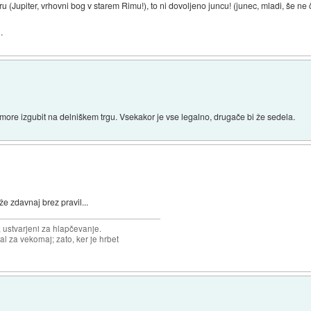
ru (Jupiter, vrhovni bog v starem Rimu!), to ni dovoljeno juncu! (junec, mladi, še ne 
.
 more izgubit na delniškem trgu. Vsekakor je vse legalno, drugače bi že sedela.
že zdavnaj brez pravil...
, ustvarjeni za hlapčevanje.
l za vekomaj; zato, ker je hrbet