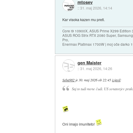
mtosev
::
31. maj 2026, 14:14
Kar visoka kazen mu preti.
Core i9 10900X, ASUS Prime X299 Edition 
ASUS ROG Strix RTX 2080 Super, Samsung
Pro,
Enermax Platimax 1700W | moj oče darko 
gen Maister
::
31. maj 2026, 14:26
Seba982
je
30. maj 2026 ob 22:45
izjavil
:
Saj to tudi mene čudi. US senatorjev prakt
Oni imajo imuniteto!