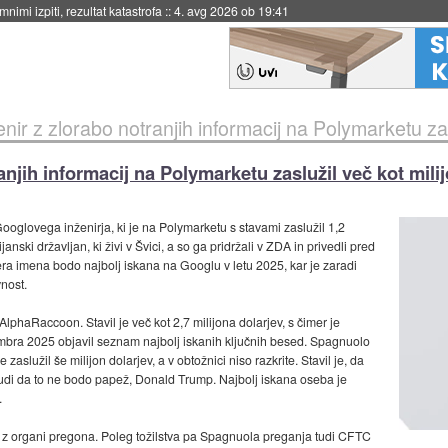
4. avg 2026 ob 19:41
nir z zlorabo notranjih informacij na Polymarketu zasl
njih informacij na Polymarketu zaslužil več kot milij
ooglovega inženirja, ki je na Polymarketu s stavami zaslužil 1,2
janski državljan, ki živi v Švici, a so ga pridržali v ZDA in privedli pred
era imena bodo najbolj iskana na Googlu v letu 2025, kar je zaradi
nost.
phaRaccoon. Stavil je več kot 2,7 milijona dolarjev, s čimer je
cembra 2025 objavil seznam najbolj iskanih ključnih besed. Spagnuolo
zaslužil še milijon dolarjev, a v obtožnici niso razkrite. Stavil je, da
udi da to ne bodo papež, Donald Trump. Najbolj iskana oseba je
.
je z organi pregona. Poleg tožilstva pa Spagnuola preganja tudi CFTC