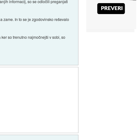
njih informacij, so se odločili preganjati
uga zame. In to se je zgodovinsko reševalo
da ker so trenutno najmočnejši v sobi, so