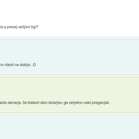
a s precej večjimi trgi?
no nikoli ne dobijo. :D
soto denarja. če bistavil stoo dolarjev, ga verjetno nebi preganjali.