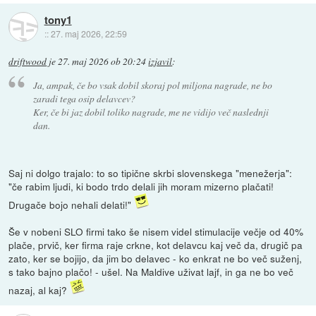
tony1
::
27. maj 2026, 22:59
driftwood
je
27. maj 2026 ob 20:24
izjavil
:
Ja, ampak, če bo vsak dobil skoraj pol miljona nagrade, ne bo
zaradi tega osip delavcev?
Ker, če bi jaz dobil toliko nagrade, me ne vidijo več naslednji
dan.
Saj ni dolgo trajalo: to so tipične skrbi slovenskega "menežerja":
"če rabim ljudi, ki bodo trdo delali jih moram mizerno plačati!
Drugače bojo nehali delati!"
Še v nobeni SLO firmi tako še nisem videl stimulacije večje od 40%
plače, prvič, ker firma raje crkne, kot delavcu kaj več da, drugič pa
zato, ker se bojijo, da jim bo delavec - ko enkrat ne bo več suženj,
s tako bajno plačo! - ušel. Na Maldive uživat lajf, in ga ne bo več
nazaj, al kaj?