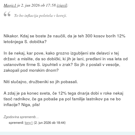
Magic1
je
2. jun 2026 ob 17:58
izjavil
:
To bo inflacija poletela v koreji.
Nikakor. Kdaj se boste že naučili, da je teh 300 kosov borih 12%
letošnjega S. dobička?
In še nekaj, kar pove, kako grozno izgubljeni ste delavci v tej
državi: a mislite, da so dobički, ki jih je lani, predlani in vsa leta od
ustanovitve firme S. izpuhteli v zrak? So jih z poslali v vesolje,
zakopali pod morskim dnom?
Niti slučajno, družbeniki so jih pobasali.
A zdaj je pa konec sveta, če 12% tega dnarja dobi v roke nekaj
tisoč radnikov, če ga pobaše pa pol familije lastnikov pa ne bo
inflacije? Niga, plis!
Zgodovina sprememb…
spremenil:
tony1
(
2. jun 2026 ob 18:44
)