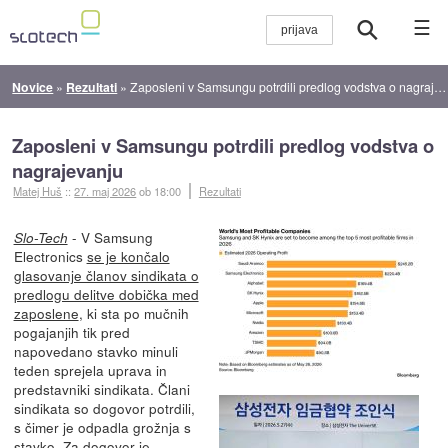
☰
Novice
»
Rezultati
»
Zaposleni v Samsungu potrdili predlog vodstva o nagrajevanju
Zaposleni v Samsungu potrdili predlog vodstva o
nagrajevanju
Matej Huš
::
27. maj 2026
ob 18:00
Rezultati
- V Samsung
Slo-Tech
Electronics
se je končalo
glasovanje članov sindikata o
predlogu delitve dobička med
zaposlene
, ki sta po mučnih
pogajanjih tik pred
napovedano stavko minuli
teden sprejela uprava in
predstavniki sindikata. Člani
sindikata so dogovor potrdili,
s čimer je odpadla grožnja s
stavko. Za dogovor je