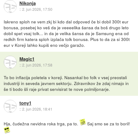
Nikonja
::
2. jun 2026, 17:50
Iskreno sploh ne vem zkj bi kdo dal odpoved če bi dobil 300t eur
bonusa, posebej ko veš da je veeeelika šansa da boš drugo leto
dobil spet vsaj tolk... in da je velika šansa da je Samsung ena od
redkih firm katera sploh izplača tolk bonusa. Plus to da za si 300t
eur v Koreji lahko kupiš eno večjo garažo.
Magic1
::
2. jun 2026, 17:58
To bo inflacija poletela v koreji. Nasankal bo folk v vsej preostali
industriji in seveda javnem sektorju. Zdravnikov že zdaj nimajo in
še ti bodo šli raje privat servisirat te nove polmiljonarje.
tony1
::
2. jun 2026, 18:41
Hja, čudežna nevidna roka trga, pa to.
Saj smo se za to boril!