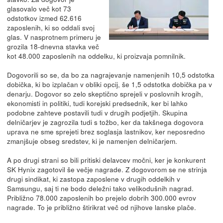
glasovalo več kot 73
odstotkov izmed 62.616
zaposlenih, ki so oddali svoj
glas. V nasprotnem primeru je
grozila 18-dnevna stavka več
kot 48.000 zaposlenih na oddelku, ki proizvaja pomnilnik.
Dogovorili so se, da bo za nagrajevanje namenjenih 10,5 odstotka
dobička, ki bo izplačan v obliki opcij, še 1,5 odstotka dobička pa v
denarju. Dogovor so zelo skeptično sprejeli v poslovnih krogih,
ekonomisti in politiki, tudi korejski predsednik, ker bi lahko
podobne zahteve postavili tudi v drugih podjetjih. Skupina
delničarjev je zagrozila tudi s tožbo, ker da takšnega dogovora
uprava ne sme sprejeti brez soglasja lastnikov, ker neposredno
zmanjšuje obseg sredstev, ki je namenjen delničarjem.
A po drugi strani so bili pritiski delavcev močni, ker je konkurent
SK Hynix zagotovil še večje nagrade. Z dogovorom se ne strinja
drugi sindikat, ki zastopa zaposlene v drugih oddelkih v
Samsungu, saj ti ne bodo deležni tako velikodušnih nagrad.
Približno 78.000 zaposlenih bo prejelo dobrih 300.000 evrov
nagrade. To je približno štirikrat več od njihove lanske plače.