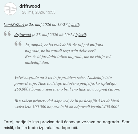
driftwood
::
28. maj 2026, 13:55
kamiKaZaA
je
28. maj 2026 ob 13:27
izjavil
:
driftwood
je
27. maj 2026 ob 20:24
izjavil
:
Ja, ampak, če bo vsak dobil skoraj pol miljona
nagrade, ne bo zaradi tega osip delavcev?
Ker, če bi jaz dobil toliko nagrade, me ne vidijo več
naslednji dan.
Vežeš nagrado na 5 let in je problem rešen. Naslednje leto
ponoviš vajo. Tako to delajo določena podjetja, ko izplačajo
250.000$ bonusa, sem ravno bral eno tako novico pred časom.
Bi v takem primeru dal odpoved, če bi naslednjih 5 let dobival
vsako leto 100.000 bonusa in bi ob odpovedi izgubil 400.000?
Torej, podjetje ima pravico dati časovno vezavo na nagrado. Sem
mislil, da jim bodo izplačali na lepe oči.