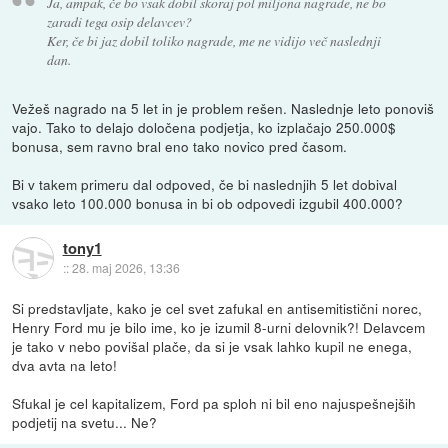
Ja, ampak, če bo vsak dobil skoraj pol miljona nagrade, ne bo
zaradi tega osip delavcev?
Ker, če bi jaz dobil toliko nagrade, me ne vidijo več naslednji
dan.
Vežeš nagrado na 5 let in je problem rešen. Naslednje leto ponoviš
vajo. Tako to delajo določena podjetja, ko izplačajo 250.000$
bonusa, sem ravno bral eno tako novico pred časom.
Bi v takem primeru dal odpoved, če bi naslednjih 5 let dobival
vsako leto 100.000 bonusa in bi ob odpovedi izgubil 400.000?
tony1
::
28. maj 2026, 13:36
Si predstavljate, kako je cel svet zafukal en antisemitistični norec,
Henry Ford mu je bilo ime, ko je izumil 8-urni delovnik?! Delavcem
je tako v nebo povišal plače, da si je vsak lahko kupil ne enega,
dva avta na leto!
Sfukal je cel kapitalizem, Ford pa sploh ni bil eno najuspešnejših
podjetij na svetu... Ne?