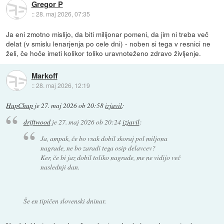
Gregor P
::
28. maj 2026, 07:35
Ja eni zmotno mislijo, da biti milijonar pomeni, da jim ni treba več
delat (v smislu lenarjenja po cele dni) - noben si tega v resnici ne
želi, če hoče imeti kolikor toliko uravnoteženo zdravo življenje.
Markoff
::
28. maj 2026, 12:19
HupChup
je
27. maj 2026 ob 20:58
izjavil
:
driftwood
je
27. maj 2026 ob 20:24
izjavil
:
Ja, ampak, če bo vsak dobil skoraj pol miljona
nagrade, ne bo zaradi tega osip delavcev?
Ker, če bi jaz dobil toliko nagrade, me ne vidijo več
naslednji dan.
Še en tipičen slovenski dninar.