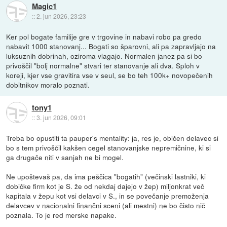
Magic1
::
2. jun 2026, 23:23
Ker pol bogate familije gre v trgovine in nabavi robo pa gredo
nabavit 1000 stanovanj... Bogati so šparovni, ali pa zapravljajo na
luksuznih dobrinah, oziroma vlagajo. Normalen janez pa si bo
privoščil "bolj normalne" stvari ter stanovanje ali dva. Sploh v
koreji, kjer vse gravitira vse v seul, se bo teh 100k+ novopečenih
dobitnikov moralo poznati.
tony1
::
3. jun 2026, 09:01
Treba bo opustiti ta pauper's mentality: ja, res je, običen delavec si
bo s tem privoščil kakšen cegel stanovanjske nepremičnine, ki si
ga drugače niti v sanjah ne bi mogel.
Ne upoštevaš pa, da ima peščica "bogatih" (večinski lastniki, ki
dobičke firm kot je S. že od nekdaj dajejo v žep) miljonkrat več
kapitala v žepu kot vsi delavci v S., in se povečanje premoženja
delavcev v nacionalni finančni sceni (ali mestni) ne bo čisto nič
poznala. To je red merske napake.