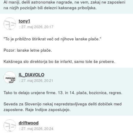
AI maniji, delili astronomske nagrade, ne vem, zakaj ne zaposleni
na nizjih pozicijah bili delezni kaksnega priboljska.
tony1
::
27. maj 2026, 20:17
"To je približno štirikrat več od njihove lanske plače."
Pozor: lanske letne plače.
Kakšnega slo direktorja bo še infarkt, samo tole še prebere.
IL_DIAVOLO
::
27. maj 2026, 20:21
Tako to delajo urejene firme. 13. in 14. plača, bozicnica, regres.
Seveda za Slovenijo nekaj nepredstavljivega deliti dobiček med
zaposlene. Raje Indijce zaposlujejo.
driftwood
::
27. maj 2026, 20:24