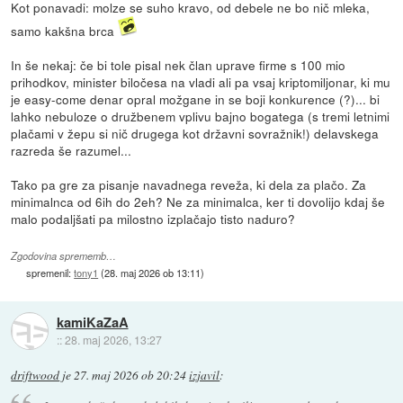
Kot ponavadi: molze se suho kravo, od debele ne bo nič mleka,
samo kakšna brca
In še nekaj: če bi tole pisal nek član uprave firme s 100 mio
prihodkov, minister biločesa na vladi ali pa vsaj kriptomiljonar, ki mu
je easy-come denar opral možgane in se boji konkurence (?)... bi
lahko nebuloze o družbenem vplivu bajno bogatega (s tremi letnimi
plačami v žepu si nič drugega kot državni sovražnik!) delavskega
razreda še razumel...
Tako pa gre za pisanje navadnega reveža, ki dela za plačo. Za
minimalnca od 6ih do 2eh? Ne za minimalca, ker ti dovolijo kdaj še
malo podaljšati pa milostno izplačajo tisto naduro?
Zgodovina sprememb…
spremenil:
tony1
(
28. maj 2026 ob 13:11
)
kamiKaZaA
::
28. maj 2026, 13:27
driftwood
je
27. maj 2026 ob 20:24
izjavil
: