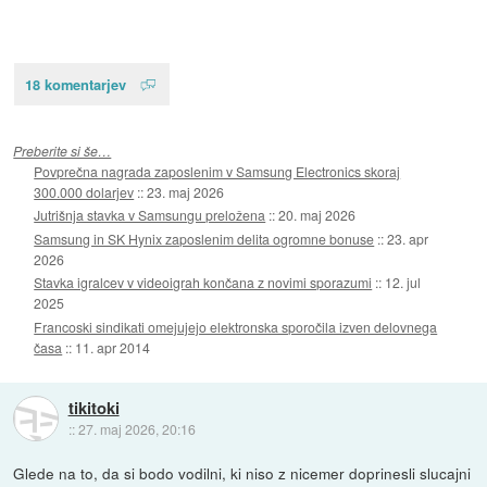
18 komentarjev
Preberite si še…
Povprečna nagrada zaposlenim v Samsung Electronics skoraj
300.000 dolarjev
::
23. maj 2026
Jutrišnja stavka v Samsungu preložena
::
20. maj 2026
Samsung in SK Hynix zaposlenim delita ogromne bonuse
::
23. apr
2026
Stavka igralcev v videoigrah končana z novimi sporazumi
::
12. jul
2025
Francoski sindikati omejujejo elektronska sporočila izven delovnega
časa
::
11. apr 2014
tikitoki
::
27. maj 2026, 20:16
Glede na to, da si bodo vodilni, ki niso z nicemer doprinesli slucajni