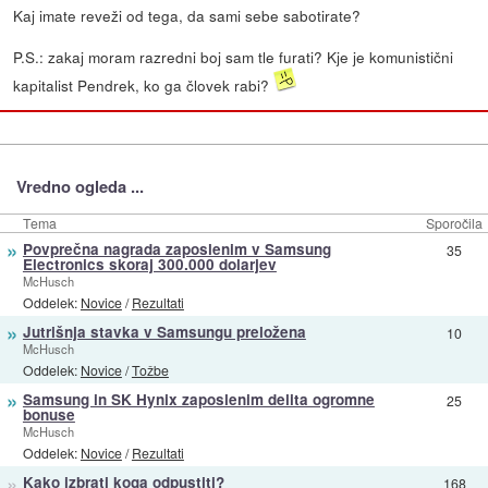
Kaj imate reveži od tega, da sami sebe sabotirate?
P.S.: zakaj moram razredni boj sam tle furati? Kje je komunistični
kapitalist Pendrek, ko ga človek rabi?
Vredno ogleda ...
Tema
Sporočila
»
Povprečna nagrada zaposlenim v Samsung
35
Electronics skoraj 300.000 dolarjev
McHusch
Oddelek:
Novice
/
Rezultati
»
Jutrišnja stavka v Samsungu preložena
10
McHusch
Oddelek:
Novice
/
Tožbe
»
Samsung in SK Hynix zaposlenim delita ogromne
25
bonuse
McHusch
Oddelek:
Novice
/
Rezultati
»
Kako izbrati koga odpustiti?
168