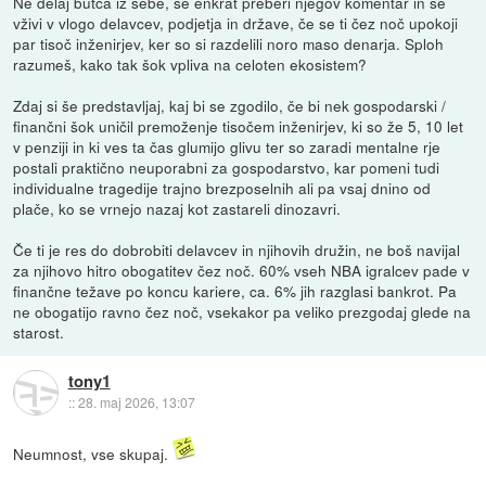
Ne delaj butca iz sebe, še enkrat preberi njegov komentar in se
vživi v vlogo delavcev, podjetja in države, če se ti čez noč upokoji
par tisoč inženirjev, ker so si razdelili noro maso denarja. Sploh
razumeš, kako tak šok vpliva na celoten ekosistem?
Zdaj si še predstavljaj, kaj bi se zgodilo, če bi nek gospodarski /
finančni šok uničil premoženje tisočem inženirjev, ki so že 5, 10 let
v penziji in ki ves ta čas glumijo glivu ter so zaradi mentalne rje
postali praktično neuporabni za gospodarstvo, kar pomeni tudi
individualne tragedije trajno brezposelnih ali pa vsaj dnino od
plače, ko se vrnejo nazaj kot zastareli dinozavri.
Če ti je res do dobrobiti delavcev in njihovih družin, ne boš navijal
za njihovo hitro obogatitev čez noč. 60% vseh NBA igralcev pade v
finančne težave po koncu kariere, ca. 6% jih razglasi bankrot. Pa
ne obogatijo ravno čez noč, vsekakor pa veliko prezgodaj glede na
starost.
tony1
::
28. maj 2026, 13:07
Neumnost, vse skupaj.