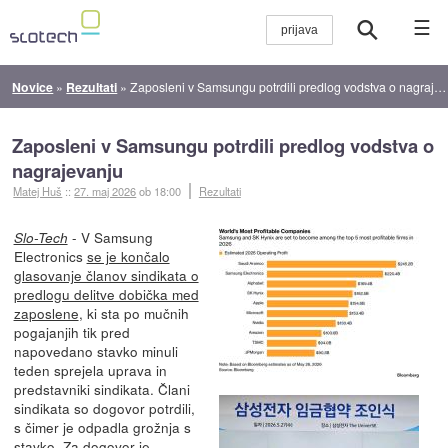
☰
Novice
»
Rezultati
»
Zaposleni v Samsungu potrdili predlog vodstva o nagrajevanju
Zaposleni v Samsungu potrdili predlog vodstva o
nagrajevanju
Matej Huš
::
27. maj 2026
ob 18:00
Rezultati
- V Samsung
Slo-Tech
Electronics
se je končalo
glasovanje članov sindikata o
predlogu delitve dobička med
zaposlene
, ki sta po mučnih
pogajanjih tik pred
napovedano stavko minuli
teden sprejela uprava in
predstavniki sindikata. Člani
sindikata so dogovor potrdili,
s čimer je odpadla grožnja s
stavko. Za dogovor je