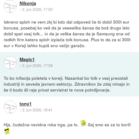
Nikonja
::
2. jun 2026, 17:50
Iskreno sploh ne vem zkj bi kdo dal odpoved če bi dobil 300t eur
bonusa, posebej ko veš da je veeeelika šansa da boš drugo leto
dobil spet vsaj tolk... in da je velika šansa da je Samsung ena od
redkih firm katera sploh izplača tolk bonusa. Plus to da za si 300t
eur v Koreji lahko kupiš eno večjo garažo.
Magic1
::
2. jun 2026, 17:58
To bo inflacija poletela v koreji. Nasankal bo folk v vsej preostali
industriji in seveda javnem sektorju. Zdravnikov že zdaj nimajo in
še ti bodo šli raje privat servisirat te nove polmiljonarje.
tony1
::
2. jun 2026, 18:41
Hja, čudežna nevidna roka trga, pa to.
Saj smo se za to boril!