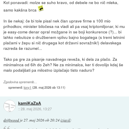
Kot ponavadi: molze se suho kravo, od debele ne bo nič mleka,
samo kakšna brca
In še nekaj: če bi tole pisal nek član uprave firme s 100 mio
prihodkov, minister biločesa na vladi ali pa vsaj kriptomiljonar, ki mu
je easy-come denar opral možgane in se boji konkurence (?)... bi
lahko nebuloze o družbenem vplivu bajno bogatega (s tremi letnimi
plačami v žepu si nič drugega kot državni sovražnik!) delavskega
razreda še razumel...
Tako pa gre za pisanje navadnega reveža, ki dela za plačo. Za
minimalnca od 6ih do 2eh? Ne za minimalca, ker ti dovolijo kdaj še
malo podaljšati pa milostno izplačajo tisto naduro?
Zgodovina sprememb…
spremenil:
tony1
(
28. maj 2026 ob 13:11
)
kamiKaZaA
::
28. maj 2026, 13:27
driftwood
je
27. maj 2026 ob 20:24
izjavil
: