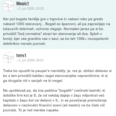
Magic1
::
2. jun 2026, 23:23
Ker pol bogate familije gre v trgovine in nabavi robo pa gredo
nabavit 1000 stanovanj... Bogati so šparovni, ali pa zapravljajo na
luksuznih dobrinah, oziroma vlagajo. Normalen janez pa si bo
privoščil "bolj normalne" stvari ter stanovanje ali dva. Sploh v
koreji, kjer vse gravitira vse v seul, se bo teh 100k+ novopečenih
dobitnikov moralo poznati.
tony1
::
3. jun 2026, 09:01
Treba bo opustiti ta pauper's mentality: ja, res je, običen delavec si
bo s tem privoščil kakšen cegel stanovanjske nepremičnine, ki si
ga drugače niti v sanjah ne bi mogel.
Ne upoštevaš pa, da ima peščica "bogatih" (večinski lastniki, ki
dobičke firm kot je S. že od nekdaj dajejo v žep) miljonkrat več
kapitala v žepu kot vsi delavci v S., in se povečanje premoženja
delavcev v nacionalni finančni sceni (ali mestni) ne bo čisto nič
poznala. To je red merske napake.