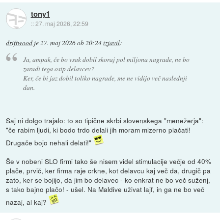
tony1
::
27. maj 2026, 22:59
driftwood
je
27. maj 2026 ob 20:24
izjavil
:
Ja, ampak, če bo vsak dobil skoraj pol miljona nagrade, ne bo
zaradi tega osip delavcev?
Ker, če bi jaz dobil toliko nagrade, me ne vidijo več naslednji
dan.
Saj ni dolgo trajalo: to so tipične skrbi slovenskega "menežerja":
"če rabim ljudi, ki bodo trdo delali jih moram mizerno plačati!
Drugače bojo nehali delati!"
Še v nobeni SLO firmi tako še nisem videl stimulacije večje od 40%
plače, prvič, ker firma raje crkne, kot delavcu kaj več da, drugič pa
zato, ker se bojijo, da jim bo delavec - ko enkrat ne bo več suženj,
s tako bajno plačo! - ušel. Na Maldive uživat lajf, in ga ne bo več
nazaj, al kaj?