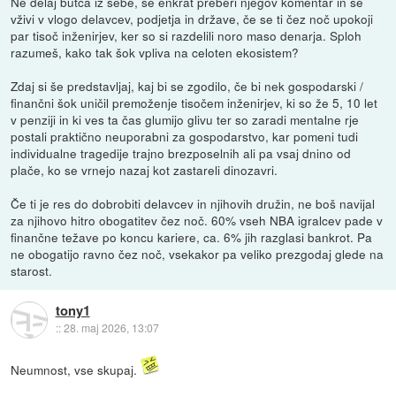
Ne delaj butca iz sebe, še enkrat preberi njegov komentar in se
vživi v vlogo delavcev, podjetja in države, če se ti čez noč upokoji
par tisoč inženirjev, ker so si razdelili noro maso denarja. Sploh
razumeš, kako tak šok vpliva na celoten ekosistem?
Zdaj si še predstavljaj, kaj bi se zgodilo, če bi nek gospodarski /
finančni šok uničil premoženje tisočem inženirjev, ki so že 5, 10 let
v penziji in ki ves ta čas glumijo glivu ter so zaradi mentalne rje
postali praktično neuporabni za gospodarstvo, kar pomeni tudi
individualne tragedije trajno brezposelnih ali pa vsaj dnino od
plače, ko se vrnejo nazaj kot zastareli dinozavri.
Če ti je res do dobrobiti delavcev in njihovih družin, ne boš navijal
za njihovo hitro obogatitev čez noč. 60% vseh NBA igralcev pade v
finančne težave po koncu kariere, ca. 6% jih razglasi bankrot. Pa
ne obogatijo ravno čez noč, vsekakor pa veliko prezgodaj glede na
starost.
tony1
::
28. maj 2026, 13:07
Neumnost, vse skupaj.