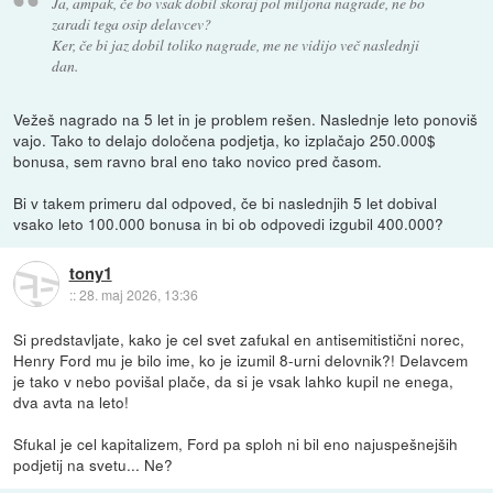
Ja, ampak, če bo vsak dobil skoraj pol miljona nagrade, ne bo
zaradi tega osip delavcev?
Ker, če bi jaz dobil toliko nagrade, me ne vidijo več naslednji
dan.
Vežeš nagrado na 5 let in je problem rešen. Naslednje leto ponoviš
vajo. Tako to delajo določena podjetja, ko izplačajo 250.000$
bonusa, sem ravno bral eno tako novico pred časom.
Bi v takem primeru dal odpoved, če bi naslednjih 5 let dobival
vsako leto 100.000 bonusa in bi ob odpovedi izgubil 400.000?
tony1
::
28. maj 2026, 13:36
Si predstavljate, kako je cel svet zafukal en antisemitistični norec,
Henry Ford mu je bilo ime, ko je izumil 8-urni delovnik?! Delavcem
je tako v nebo povišal plače, da si je vsak lahko kupil ne enega,
dva avta na leto!
Sfukal je cel kapitalizem, Ford pa sploh ni bil eno najuspešnejših
podjetij na svetu... Ne?