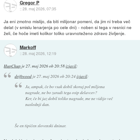
Gregor P
::
28. maj 2026, 07:35
Ja eni zmotno mislijo, da biti milijonar pomeni, da jim ni treba več
delat (v smislu lenarjenja po cele dni) - noben si tega v resnici ne
želi, če hoče imeti kolikor toliko uravnoteženo zdravo življenje.
Markoff
::
28. maj 2026, 12:19
HupChup
je
27. maj 2026 ob 20:58
izjavil
:
driftwood
je
27. maj 2026 ob 20:24
izjavil
:
Ja, ampak, če bo vsak dobil skoraj pol miljona
nagrade, ne bo zaradi tega osip delavcev?
Ker, če bi jaz dobil toliko nagrade, me ne vidijo več
naslednji dan.
Še en tipičen slovenski dninar.