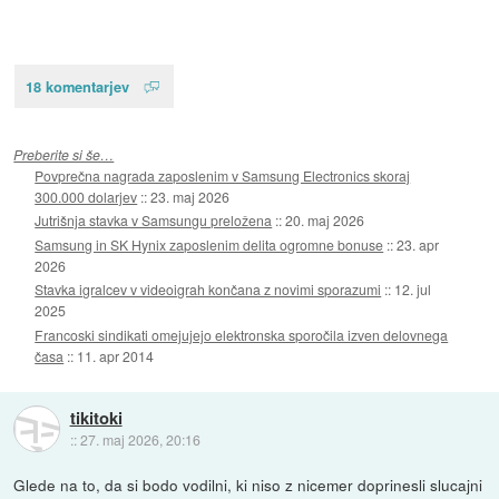
18 komentarjev
Preberite si še…
Povprečna nagrada zaposlenim v Samsung Electronics skoraj
300.000 dolarjev
::
23. maj 2026
Jutrišnja stavka v Samsungu preložena
::
20. maj 2026
Samsung in SK Hynix zaposlenim delita ogromne bonuse
::
23. apr
2026
Stavka igralcev v videoigrah končana z novimi sporazumi
::
12. jul
2025
Francoski sindikati omejujejo elektronska sporočila izven delovnega
časa
::
11. apr 2014
tikitoki
::
27. maj 2026, 20:16
Glede na to, da si bodo vodilni, ki niso z nicemer doprinesli slucajni