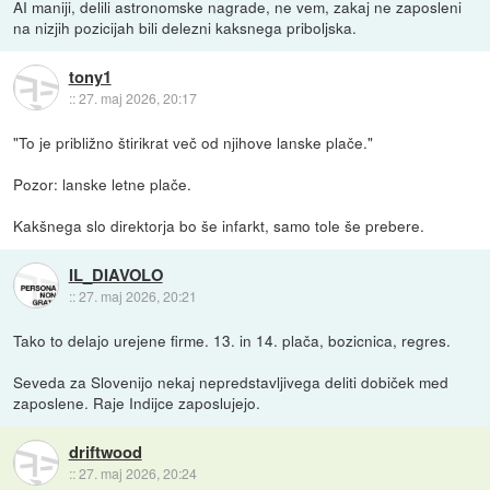
AI maniji, delili astronomske nagrade, ne vem, zakaj ne zaposleni
na nizjih pozicijah bili delezni kaksnega priboljska.
tony1
::
27. maj 2026, 20:17
"To je približno štirikrat več od njihove lanske plače."
Pozor: lanske letne plače.
Kakšnega slo direktorja bo še infarkt, samo tole še prebere.
IL_DIAVOLO
::
27. maj 2026, 20:21
Tako to delajo urejene firme. 13. in 14. plača, bozicnica, regres.
Seveda za Slovenijo nekaj nepredstavljivega deliti dobiček med
zaposlene. Raje Indijce zaposlujejo.
driftwood
::
27. maj 2026, 20:24