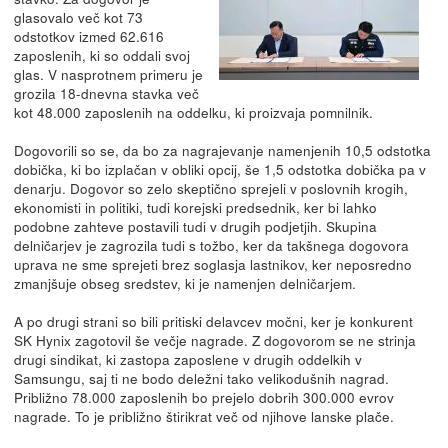
glasovalo več kot 73
odstotkov izmed 62.616
zaposlenih, ki so oddali svoj
glas. V nasprotnem primeru je
grozila 18-dnevna stavka več
kot 48.000 zaposlenih na oddelku, ki proizvaja pomnilnik.
Dogovorili so se, da bo za nagrajevanje namenjenih 10,5 odstotka
dobička, ki bo izplačan v obliki opcij, še 1,5 odstotka dobička pa v
denarju. Dogovor so zelo skeptično sprejeli v poslovnih krogih,
ekonomisti in politiki, tudi korejski predsednik, ker bi lahko
podobne zahteve postavili tudi v drugih podjetjih. Skupina
delničarjev je zagrozila tudi s tožbo, ker da takšnega dogovora
uprava ne sme sprejeti brez soglasja lastnikov, ker neposredno
zmanjšuje obseg sredstev, ki je namenjen delničarjem.
A po drugi strani so bili pritiski delavcev močni, ker je konkurent
SK Hynix zagotovil še večje nagrade. Z dogovorom se ne strinja
drugi sindikat, ki zastopa zaposlene v drugih oddelkih v
Samsungu, saj ti ne bodo deležni tako velikodušnih nagrad.
Približno 78.000 zaposlenih bo prejelo dobrih 300.000 evrov
nagrade. To je približno štirikrat več od njihove lanske plače.