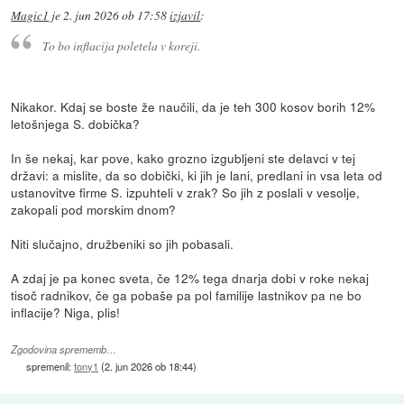
Magic1
je
2. jun 2026 ob 17:58
izjavil
:
To bo inflacija poletela v koreji.
Nikakor. Kdaj se boste že naučili, da je teh 300 kosov borih 12%
letošnjega S. dobička?
In še nekaj, kar pove, kako grozno izgubljeni ste delavci v tej
državi: a mislite, da so dobički, ki jih je lani, predlani in vsa leta od
ustanovitve firme S. izpuhteli v zrak? So jih z poslali v vesolje,
zakopali pod morskim dnom?
Niti slučajno, družbeniki so jih pobasali.
A zdaj je pa konec sveta, če 12% tega dnarja dobi v roke nekaj
tisoč radnikov, če ga pobaše pa pol familije lastnikov pa ne bo
inflacije? Niga, plis!
Zgodovina sprememb…
spremenil:
tony1
(
2. jun 2026 ob 18:44
)