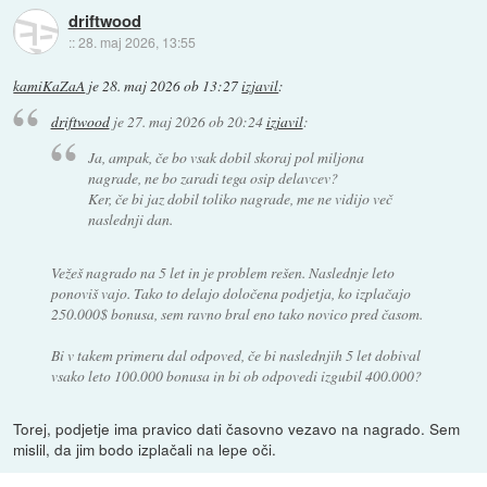
driftwood
::
28. maj 2026, 13:55
kamiKaZaA
je
28. maj 2026 ob 13:27
izjavil
:
driftwood
je
27. maj 2026 ob 20:24
izjavil
:
Ja, ampak, če bo vsak dobil skoraj pol miljona
nagrade, ne bo zaradi tega osip delavcev?
Ker, če bi jaz dobil toliko nagrade, me ne vidijo več
naslednji dan.
Vežeš nagrado na 5 let in je problem rešen. Naslednje leto
ponoviš vajo. Tako to delajo določena podjetja, ko izplačajo
250.000$ bonusa, sem ravno bral eno tako novico pred časom.
Bi v takem primeru dal odpoved, če bi naslednjih 5 let dobival
vsako leto 100.000 bonusa in bi ob odpovedi izgubil 400.000?
Torej, podjetje ima pravico dati časovno vezavo na nagrado. Sem
mislil, da jim bodo izplačali na lepe oči.