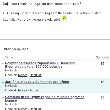
Kaj imate reveži od tega, da sami sebe sabotirate?
P.S.: zakaj moram razredni boj sam tle furati? Kje je komunistični
kapitalist Pendrek, ko ga človek rabi?
Vredno ogleda ...
Tema
Sporočila
»
Povprečna nagrada zaposlenim v Samsung
35
Electronics skoraj 300.000 dolarjev
McHusch
Oddelek:
Novice
/
Rezultati
»
Jutrišnja stavka v Samsungu preložena
10
McHusch
Oddelek:
Novice
/
Tožbe
»
Samsung in SK Hynix zaposlenim delita ogromne
25
bonuse
McHusch
Oddelek:
Novice
/
Rezultati