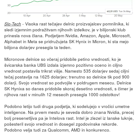
- Visoka rast tečajev delnic proizvajalcev pomnilnika, ki
Slo-Tech
sledi izjemnim podražitvam njihovih izdelkov, je v bilijonski klub
prinesla nova člana. Podjetjem Nvidia, Amazon, Apple, Microsoft,
Alphabet in Meta se pridružujeta SK Hynix in Micron, ki sta mejo
bilijona dolarjev presegla ta teden.
Micronove delnice so včeraj pridobile petino vrednosti, ko je
švicarska banka UBS izdala izjemno pozitivno oceno in ciljno
vrednost postavila trikrat višje. Namesto 535 dolarjev sedaj ciljni
tečaj postavlja na 1625 dolarjev; trenutno so delnice tik pod 900
dolarji. Svojo vrednost so podvojile v poldrugem mesecu. Delnice
SK Hynixa so danes pridobile skoraj desetino vrednosti, s čimer je
njihova rast v minulih 12 mesecih presegla 1000 odstotkov!
Podobno letijo tudi druga podjetja, ki sodelujejo v vročici umetne
inteligence. Na prvem mestu je seveda dobro znana Nvidia, precej
bolj presenetljiva pa je Intelova rast. Intel je zlezel iz lanske luknje,
pošesteril svojo vrednost in dosegel zgodovinske rekorde.
Podobno velja tudi za Qualcomm, AMD in konkurenco.