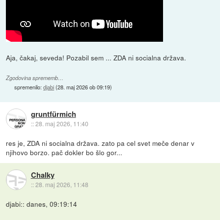
Aja, čakaj, seveda! Pozabil sem ... ZDA ni socialna država.
Zgodovina sprememb…
spremenilo:
djabi
(
28. maj 2026 ob 09:19
)
gruntfürmich
::
28. maj 2026, 11:40
res je, ZDA ni socialna država. zato pa cel svet meče denar v
njihovo borzo. pač dokler bo šlo gor...
Chalky
::
28. maj 2026, 11:48
djabi:: danes, 09:19:14