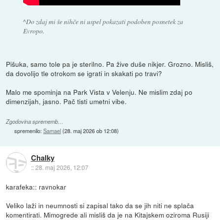
^Do zdaj mi še nihče ni uspel pokazati podoben posnetek za
Evropo.
Pišuka, samo tole pa je sterilno. Pa žive duše nikjer. Grozno. Misliš,
da dovolijo tle otrokom se igrati in skakati po travi?
Malo me spominja na Park Vista v Velenju. Ne mislim zdaj po
dimenzijah, jasno. Pač tisti umetni vibe.
Zgodovina sprememb…
spremenilo:
Samael
(
28. maj 2026 ob 12:08
)
Chalky
::
28. maj 2026, 12:07
karafeka:: ravnokar
Veliko laži in neumnosti si zapisal tako da se jih niti ne splača
komentirati. Mimogrede ali misliš da je na Kitajskem oziroma Rusiji