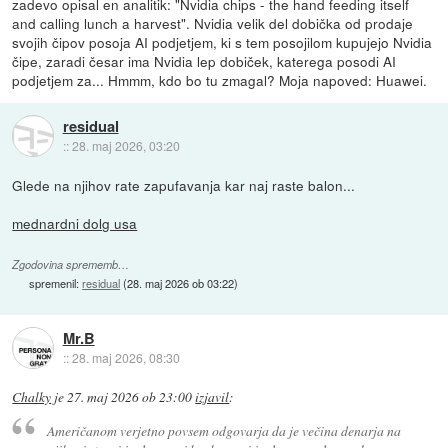
zadevo opisal en analitik: "Nvidia chips - the hand feeding itself
and calling lunch a harvest". Nvidia velik del dobička od prodaje
svojih čipov posoja AI podjetjem, ki s tem posojilom kupujejo Nvidia
čipe, zaradi česar ima Nvidia lep dobiček, katerega posodi AI
podjetjem za... Hmmm, kdo bo tu zmagal? Moja napoved: Huawei.
residual
::
28. maj 2026, 03:20
Glede na njihov rate zapufavanja kar naj raste balon...
mednardni dolg usa
Zgodovina sprememb…
spremenil:
residual
(
28. maj 2026 ob 03:22
)
Mr.B
::
28. maj 2026, 08:30
Chalky
je
27. maj 2026 ob 23:00
izjavil
:
Američanom verjetno povsem odgovarja da je večina denarja na