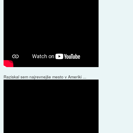
Raziskal sem najrevnejše mesto v Ameriki ...