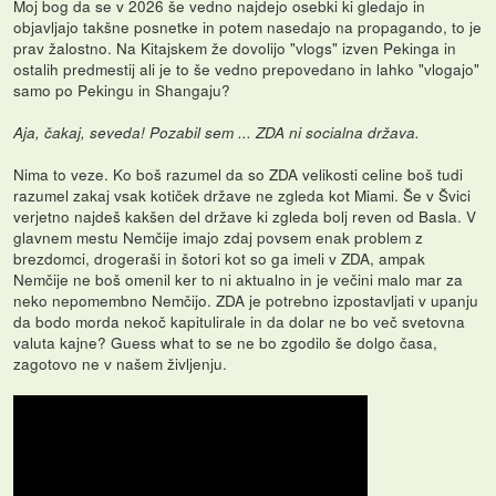
Moj bog da se v 2026 še vedno najdejo osebki ki gledajo in
objavljajo takšne posnetke in potem nasedajo na propagando, to je
prav žalostno. Na Kitajskem že dovolijo "vlogs" izven Pekinga in
ostalih predmestij ali je to še vedno prepovedano in lahko "vlogajo"
samo po Pekingu in Shangaju?
Aja, čakaj, seveda! Pozabil sem ... ZDA ni socialna država.
Nima to veze. Ko boš razumel da so ZDA velikosti celine boš tudi
razumel zakaj vsak kotiček države ne zgleda kot Miami. Še v Švici
verjetno najdeš kakšen del države ki zgleda bolj reven od Basla. V
glavnem mestu Nemčije imajo zdaj povsem enak problem z
brezdomci, drogeraši in šotori kot so ga imeli v ZDA, ampak
Nemčije ne boš omenil ker to ni aktualno in je večini malo mar za
neko nepomembno Nemčijo. ZDA je potrebno izpostavljati v upanju
da bodo morda nekoč kapitulirale in da dolar ne bo več svetovna
valuta kajne? Guess what to se ne bo zgodilo še dolgo časa,
zagotovo ne v našem življenju.