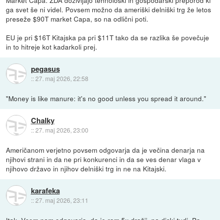
ga svet še ni videl. Povsem možno da ameriški delniški trg že letos
preseže $90T market Capa, so na odlični poti.
EU je pri $16T Kitajska pa pri $11T tako da se razlika še povečuje
in to hitreje kot kadarkoli prej.
pegasus
::
27. maj 2026, 22:58
"Money is like manure: it's no good unless you spread it around."
Chalky
::
27. maj 2026, 23:00
Američanom verjetno povsem odgovarja da je večina denarja na
njihovi strani in da ne pri konkurenci in da se ves denar vlaga v
njihovo državo in njihov delniški trg in ne na Kitajski.
karafeka
::
27. maj 2026, 23:11
Itak. Vsem nam odgovarja, da je ram 5x dražji, pa diski tudi. Pa