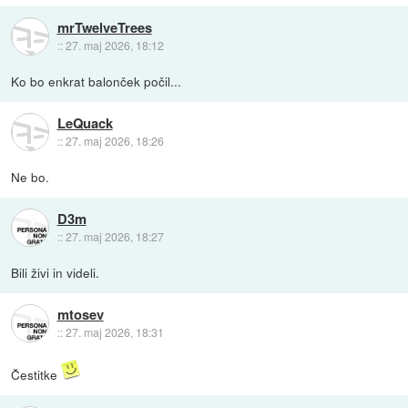
mrTwelveTrees
::
27. maj 2026, 18:12
Ko bo enkrat balonček počil...
LeQuack
::
27. maj 2026, 18:26
Ne bo.
D3m
::
27. maj 2026, 18:27
Bili živi in videli.
mtosev
::
27. maj 2026, 18:31
Čestitke