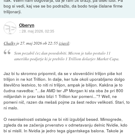
bog si vedi, kaj vse se bo podražlo, da bodo tvoje čislane firme
trilijonarji.
Oberyn
::
28. maj 2026, 02:35
Chalky
je
27. maj 2026 ob 22:55
izjavil
:
Sem pozabil čez dan posodobiti. Micron je tako postalo 11
ameriško podjetje ki je prebilo 1 Trillion dolarjev Market Capa.
Jaz bi tu skromno pripomnil, da se v slovenščini trilijon piše kot
trilijon in ne kot Trillion. In dalje, ker tule okoli uporabljamo dolgo
številčno lestvico, to niti ni trilijon, ampak je bilijon. Kakšna je to
čudna navedba: "...še AMD ter JP Morgan ki sta oba že pri 800
milijardah in prav tako blizi 1 Trillion kar pomeni..."? Well, ne
pomeni nič, razen da mešaš pojme za šest redov velikosti. Stari, to
ni malo.
O nesmiselnosti ostalega ne bi niti izgubljal besed. Mimogrede,
zgleda da se začenja prvenstvo v odmetavanju delnic Nvidie, kdo
bi si mislil. In Nvidia je jedro tega gigantskega balona. Takole je