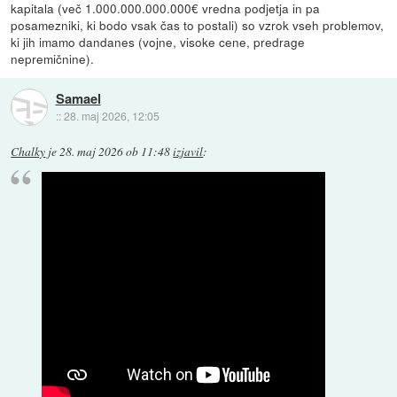
kapitala (več 1.000.000.000.000€ vredna podjetja in pa
posamezniki, ki bodo vsak čas to postali) so vzrok vseh problemov,
ki jih imamo dandanes (vojne, visoke cene, predrage
nepremičnine).
Samael
::
28. maj 2026, 12:05
Chalky
je
28. maj 2026 ob 11:48
izjavil
: