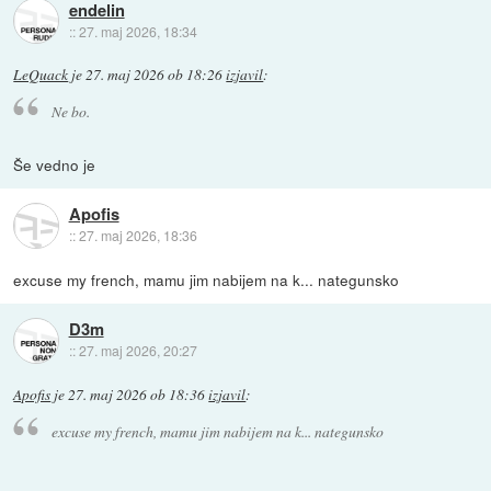
endelin
::
27. maj 2026, 18:34
LeQuack
je
27. maj 2026 ob 18:26
izjavil
:
Ne bo.
Še vedno je
Apofis
::
27. maj 2026, 18:36
excuse my french, mamu jim nabijem na k... nategunsko
D3m
::
27. maj 2026, 20:27
Apofis
je
27. maj 2026 ob 18:36
izjavil
:
excuse my french, mamu jim nabijem na k... nategunsko