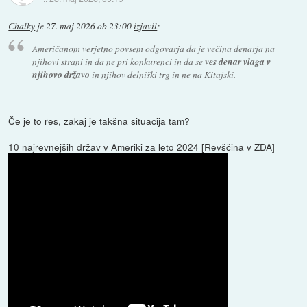
Chalky
je
27. maj 2026 ob 23:00
izjavil
:
Američanom verjetno povsem odgovarja da je večina denarja na
njihovi strani in da ne pri konkurenci in da se
ves denar vlaga v
njihovo državo
in njihov delniški trg in ne na Kitajski.
Če je to res, zakaj je takšna situacija tam?
10 najrevnejših držav v Ameriki za leto 2024 [Revščina v ZDA]