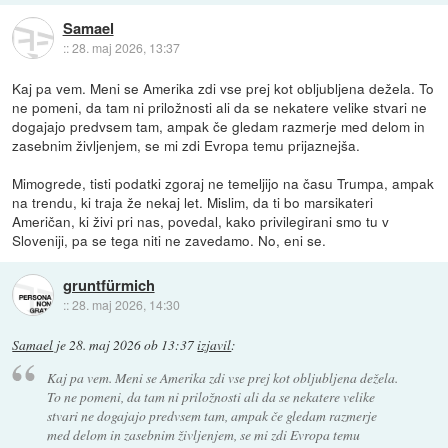
Samael
::
28. maj 2026, 13:37
Kaj pa vem. Meni se Amerika zdi vse prej kot obljubljena dežela. To
ne pomeni, da tam ni priložnosti ali da se nekatere velike stvari ne
dogajajo predvsem tam, ampak če gledam razmerje med delom in
zasebnim življenjem, se mi zdi Evropa temu prijaznejša.
Mimogrede, tisti podatki zgoraj ne temeljijo na času Trumpa, ampak
na trendu, ki traja že nekaj let. Mislim, da ti bo marsikateri
Američan, ki živi pri nas, povedal, kako privilegirani smo tu v
Sloveniji, pa se tega niti ne zavedamo. No, eni se.
gruntfürmich
::
28. maj 2026, 14:30
Samael
je
28. maj 2026 ob 13:37
izjavil
:
Kaj pa vem. Meni se Amerika zdi vse prej kot obljubljena dežela.
To ne pomeni, da tam ni priložnosti ali da se nekatere velike
stvari ne dogajajo predvsem tam, ampak če gledam razmerje
med delom in zasebnim življenjem, se mi zdi Evropa temu