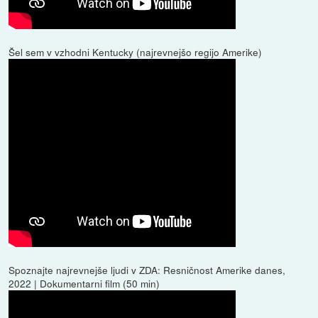
Šel sem v vzhodni Kentucky (najrevnejšo regijo Amerike)
Spoznajte najrevnejše ljudi v ZDA: Resničnost Amerike danes,
2022 | Dokumentarni film (50 min)