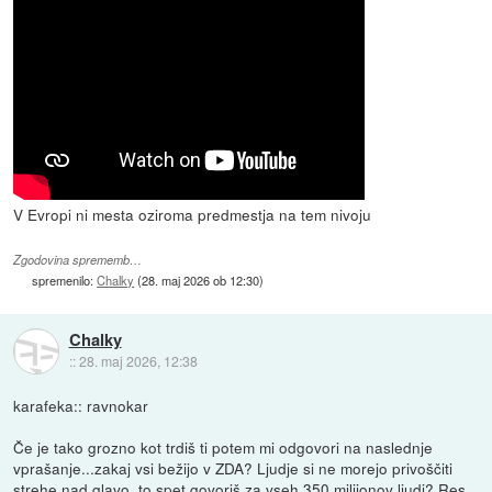
V Evropi ni mesta oziroma predmestja na tem nivoju
Zgodovina sprememb…
spremenilo:
Chalky
(
28. maj 2026 ob 12:30
)
Chalky
::
28. maj 2026, 12:38
karafeka:: ravnokar
Če je tako grozno kot trdiš ti potem mi odgovori na naslednje
vprašanje...zakaj vsi bežijo v ZDA? Ljudje si ne morejo privoščiti
strehe nad glavo, to spet govoriš za vseh 350 milijonov ljudi? Res