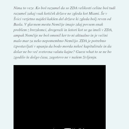
Nima to veze. Ko boš razumel da so ZDA velikosti celine boš tudi
razumel zakaj vsak kotiček države ne zgleda kot Miami. Še v
Švici verjetno najdeš kakšen del države ki zgleda bolj reven od
Basla. V glavnem mestu Nemčije imajo zdaj povsem enak
problem z brezdomci, drogeraši in šotori kot so ga imeli v ZDA,
ampak Nemčije ne boš omenil ker to ni aktualno in je večini
malo mar za neko nepomembno Nemčijo. ZDA je potrebno
izpostavljati v upanju da bodo morda nekoč kapitulirale in da
dolar ne bo več svetovna valuta kajne? Guess what to se ne bo
zgodilo še dolgo časa, zagotovo ne v našem življenju.