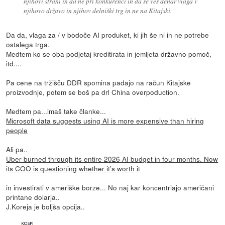
njihovi strani in da ne pri konkurenci in da se ves denar vlaga v
njihovo državo in njihov delniški trg in ne na Kitajski.
Da da, vlaga za / v bodoče AI produket, ki jih še ni in ne potrebe
ostalega trga.
Medtem ko se oba podjetaj kreditirata in jemljeta državno pomoč,
itd....
Pa cene na tržišču DDR spomina padajo na račun Kitajske
proizvodnje, potem se boš pa drl China overpoduction.
Medtem pa...imaš take članke...
Microsoft data suggests using AI is more expensive than hiring
people
Ali pa..
Uber burned through its entire 2026 AI budget in four months. Now
its COO is questioning whether it’s worth it
in investirati v ameriške borze... No naj kar koncentriajo američani
printane dolarja..
J.Koreja je boljša opcija..