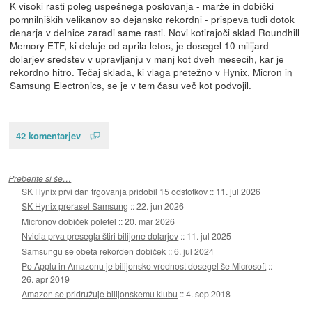
K visoki rasti poleg uspešnega poslovanja - marže in dobički
pomnilniških velikanov so dejansko rekordni - prispeva tudi dotok
denarja v delnice zaradi same rasti. Novi kotirajoči sklad Roundhill
Memory ETF, ki deluje od aprila letos, je dosegel 10 milijard
dolarjev sredstev v upravljanju v manj kot dveh mesecih, kar je
rekordno hitro. Tečaj sklada, ki vlaga pretežno v Hynix, Micron in
Samsung Electronics, se je v tem času več kot podvojil.
42 komentarjev
Preberite si še…
SK Hynix prvi dan trgovanja pridobil 15 odstotkov
::
11. jul 2026
SK Hynix prerasel Samsung
::
22. jun 2026
Micronov dobiček poletel
::
20. mar 2026
Nvidia prva presegla štiri bilijone dolarjev
::
11. jul 2025
Samsungu se obeta rekorden dobiček
::
6. jul 2024
Po Applu in Amazonu je bilijonsko vrednost dosegel še Microsoft
::
26. apr 2019
Amazon se pridružuje bilijonskemu klubu
::
4. sep 2018