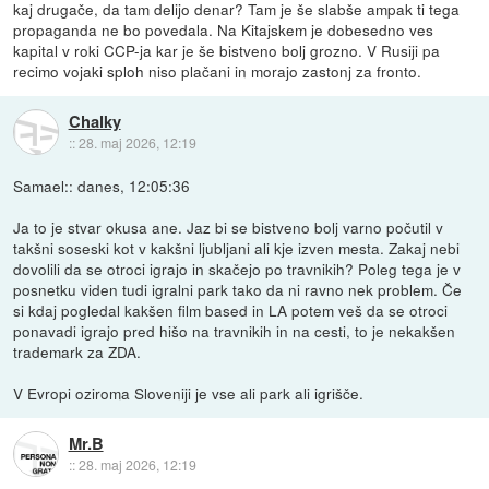
kaj drugače, da tam delijo denar? Tam je še slabše ampak ti tega
propaganda ne bo povedala. Na Kitajskem je dobesedno ves
kapital v roki CCP-ja kar je še bistveno bolj grozno. V Rusiji pa
recimo vojaki sploh niso plačani in morajo zastonj za fronto.
Chalky
::
28. maj 2026, 12:19
Samael:: danes, 12:05:36
Ja to je stvar okusa ane. Jaz bi se bistveno bolj varno počutil v
takšni soseski kot v kakšni ljubljani ali kje izven mesta. Zakaj nebi
dovolili da se otroci igrajo in skačejo po travnikih? Poleg tega je v
posnetku viden tudi igralni park tako da ni ravno nek problem. Če
si kdaj pogledal kakšen film based in LA potem veš da se otroci
ponavadi igrajo pred hišo na travnikih in na cesti, to je nekakšen
trademark za ZDA.
V Evropi oziroma Sloveniji je vse ali park ali igrišče.
Mr.B
::
28. maj 2026, 12:19