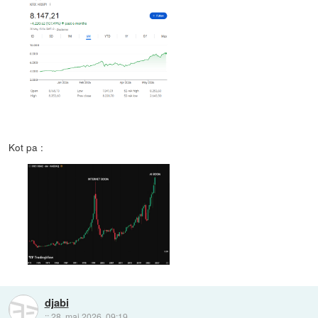
Kot pa :
djabi
::
28. maj 2026, 09:19