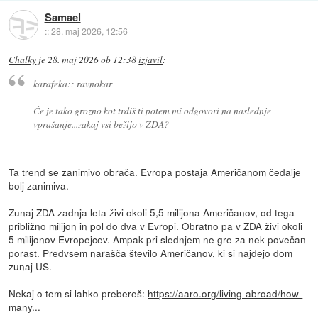
Samael
::
28. maj 2026, 12:56
Chalky
je
28. maj 2026 ob 12:38
izjavil
:
karafeka:: ravnokar
Če je tako grozno kot trdiš ti potem mi odgovori na naslednje
vprašanje...zakaj vsi bežijo v ZDA?
Ta trend se zanimivo obrača. Evropa postaja Američanom čedalje
bolj zanimiva.
Zunaj ZDA zadnja leta živi okoli 5,5 milijona Američanov, od tega
približno milijon in pol do dva v Evropi. Obratno pa v ZDA živi okoli
5 milijonov Evropejcev. Ampak pri slednjem ne gre za nek povečan
porast. Predvsem narašča število Američanov, ki si najdejo dom
zunaj US.
Nekaj o tem si lahko prebereš:
https://aaro.org/living-abroad/how-
many...