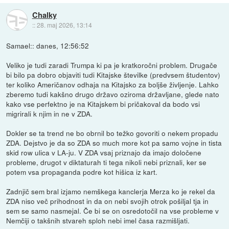
Chalky
::
28. maj 2026, 13:14
Samael:: danes, 12:56:52
Veliko je tudi zaradi Trumpa ki pa je kratkoročni problem. Drugače
bi bilo pa dobro objaviti tudi Kitajske številke (predvsem študentov)
ter koliko Američanov odhaja na Kitajsko za boljše življenje. Lahko
zberemo tudi kakšno drugo državo oziroma državljane, glede nato
kako vse perfektno je na Kitajskem bi pričakoval da bodo vsi
migrirali k njim in ne v ZDA.
Dokler se ta trend ne bo obrnil bo težko govoriti o nekem propadu
ZDA. Dejstvo je da so ZDA so much more kot pa samo vojne in tista
skid row ulica v LA-ju. V ZDA vsaj priznajo da imajo določene
probleme, drugot v diktaturah ti tega nikoli nebi priznali, ker se
potem vsa propaganda podre kot hišica iz kart.
Zadnjič sem bral izjamo nemškega kanclerja Merza ko je rekel da
ZDA niso več prihodnost in da on nebi svojih otrok pošiljal tja in
sem se samo nasmejal. Če bi se on osredotočil na vse probleme v
Nemčiji o takšnih stvareh sploh nebi imel časa razmišljati.