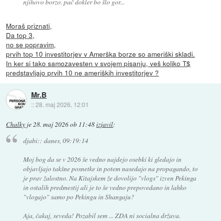
njihovo borzo. pač dokler bo šlo gor...
Moraš priznati,
Da top 3,
no se popravim,
prvih top 10 investitorjev v Amerška borze so ameriški skladi.
In ker si tako samozavesten v svojem pisanju, veš koliko T$
predstavljajo prvih 10 ne ameriških investitorjev ?
Mr.B
::
28. maj 2026, 12:01
Chalky
je
28. maj 2026 ob 11:48
izjavil
:
djabi:: danes, 09:19:14
Moj bog da se v 2026 še vedno najdejo osebki ki gledajo in
objavljajo takšne posnetke in potem nasedajo na propagando, to
je prav žalostno. Na Kitajskem že dovolijo "vlogs" izven Pekinga
in ostalih predmestij ali je to še vedno prepovedano in lahko
"vlogajo" samo po Pekingu in Shangaju?
Aja, čakaj, seveda! Pozabil sem ... ZDA ni socialna država.