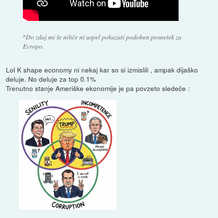
^Do zdaj mi še nihče ni uspel pokazati podoben posnetek za
Evropo.
Lol K shape economy ni nekaj kar so si izmislili , ampak dijaško
deluje. No deluje za top 0.1%
Trenutno stanje Ameriške ekonomije je pa povzeto sledeče :