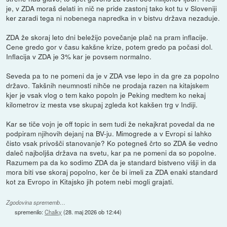
je, v ZDA moraš delati in nič ne pride zastonj tako kot tu v Sloveniji
ker zaradi tega ni nobenega napredka in v bistvu država nezaduje.
ZDA že skoraj leto dni beležijo povečanje plač na pram inflacije.
Cene gredo gor v času kakšne krize, potem gredo pa počasi dol.
Inflacija v ZDA je 3% kar je povsem normalno.
Seveda pa to ne pomeni da je v ZDA vse lepo in da gre za popolno
državo. Takšnih neumnosti nihče ne prodaja razen na kitajskem
kjer je vsak vlog o tem kako popoln je Peking medtem ko nekaj
kilometrov iz mesta vse skupaj zgleda kot kakšen trg v Indiji.
Kar se tiče vojn je off topic in sem tudi že nekajkrat povedal da ne
podpiram njihovih dejanj na BV-ju. Mimogrede a v Evropi si lahko
čisto vsak privošči stanovanje? Ko potegneš črto so ZDA še vedno
daleč najboljša država na svetu, kar pa ne pomeni da so popolne.
Razumem pa da ko sodimo ZDA da je standard bistveno višji in da
mora biti vse skoraj popolno, ker če bi imeli za ZDA enaki standard
kot za Evropo in Kitajsko jih potem nebi mogli grajati.
Zgodovina sprememb…
spremenilo:
Chalky
(
28. maj 2026 ob 12:44
)