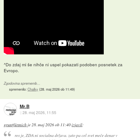
^Do zdaj mi še nihče ni uspel pokazati podoben posnetek za
Evropo.
Zgodovina sprememb…
spremenilo:
Chalky
(
28. maj 2026 ob 11:49
)
Mr.B
::
28. maj 2026, 11:55
gruntfürmich
je
28. maj 2026 ob 11:40
izjavil
:
res je, ZDA ni socialna država. zato pa cel svet meče denar v