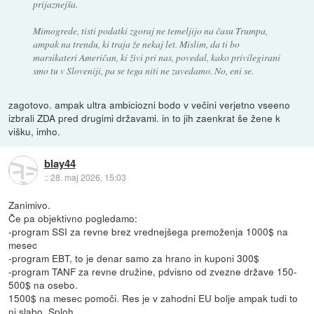
prijaznejša.
Mimogrede, tisti podatki zgoraj ne temeljijo na času Trumpa,
ampak na trendu, ki traja že nekaj let. Mislim, da ti bo
marsikateri Američan, ki živi pri nas, povedal, kako privilegirani
smo tu v Sloveniji, pa se tega niti ne zavedamo. No, eni se.
zagotovo. ampak ultra ambiciozni bodo v večini verjetno vseeno
izbrali ZDA pred drugimi državami. in to jih zaenkrat še žene k
višku, imho.
blay44
::
28. maj 2026, 15:03
Zanimivo.
Če pa objektivno pogledamo:
-program SSI za revne brez vrednejšega premoženja 1000$ na
mesec
-program EBT, to je denar samo za hrano in kuponi 300$
-program TANF za revne družine, pdvisno od zvezne države 150-
500$ na osebo.
1500$ na mesec pomoči. Res je v zahodni EU bolje ampak tudi to
ni slabo. Sploh,