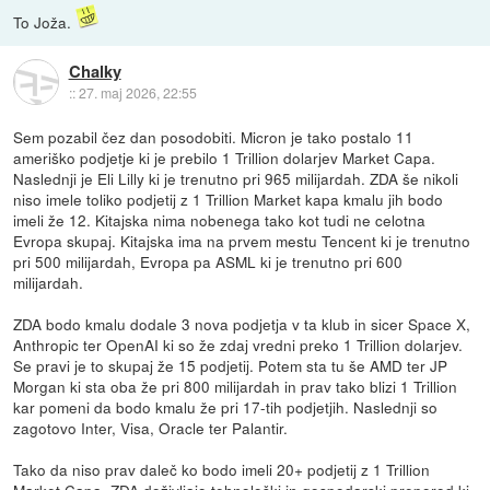
To Joža.
Chalky
::
27. maj 2026, 22:55
Sem pozabil čez dan posodobiti. Micron je tako postalo 11
ameriško podjetje ki je prebilo 1 Trillion dolarjev Market Capa.
Naslednji je Eli Lilly ki je trenutno pri 965 milijardah. ZDA še nikoli
niso imele toliko podjetij z 1 Trillion Market kapa kmalu jih bodo
imeli že 12. Kitajska nima nobenega tako kot tudi ne celotna
Evropa skupaj. Kitajska ima na prvem mestu Tencent ki je trenutno
pri 500 milijardah, Evropa pa ASML ki je trenutno pri 600
milijardah.
ZDA bodo kmalu dodale 3 nova podjetja v ta klub in sicer Space X,
Anthropic ter OpenAI ki so že zdaj vredni preko 1 Trillion dolarjev.
Se pravi je to skupaj že 15 podjetij. Potem sta tu še AMD ter JP
Morgan ki sta oba že pri 800 milijardah in prav tako blizi 1 Trillion
kar pomeni da bodo kmalu že pri 17-tih podjetjih. Naslednji so
zagotovo Inter, Visa, Oracle ter Palantir.
Tako da niso prav daleč ko bodo imeli 20+ podjetij z 1 Trillion
Market Capa. ZDA doživljajo tehnološki in gospodarski preporod ki