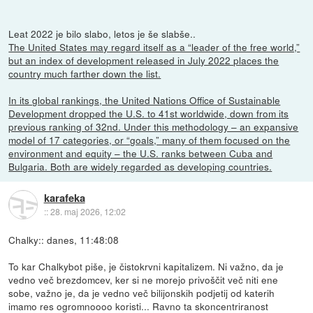
Leat 2022 je bilo slabo, letos je še slabše..
The United States may regard itself as a “leader of the free world,”
but an index of development released in July 2022 places the
country much farther down the list.
In its global rankings, the United Nations Office of Sustainable
Development dropped the U.S. to 41st worldwide, down from its
previous ranking of 32nd. Under this methodology – an expansive
model of 17 categories, or “goals,” many of them focused on the
environment and equity – the U.S. ranks between Cuba and
Bulgaria. Both are widely regarded as developing countries.
karafeka
::
28. maj 2026, 12:02
Chalky:: danes, 11:48:08
To kar Chalkybot piše, je čistokrvni kapitalizem. Ni važno, da je
vedno več brezdomcev, ker si ne morejo privoščit več niti ene
sobe, važno je, da je vedno več bilijonskih podjetij od katerih
imamo res ogromnoooo koristi... Ravno ta skoncentriranost