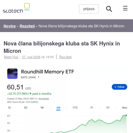
☰
Novice
»
Rezultati
»
Nova člana bilijonskega kluba sta SK Hynix in Micron
Nova člana bilijonskega kluba sta SK Hynix in
Micron
Matej Huš
::
27. maj 2026
ob 18:00
Rezultati