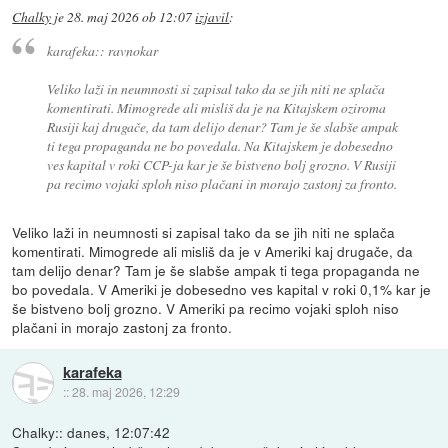
Chalky
je
28. maj 2026 ob 12:07
izjavil
:
karafeka:: ravnokar
Veliko laži in neumnosti si zapisal tako da se jih niti ne splača
komentirati. Mimogrede ali misliš da je na Kitajskem oziroma
Rusiji kaj drugače, da tam delijo denar? Tam je še slabše ampak
ti tega propaganda ne bo povedala. Na Kitajskem je dobesedno
ves kapital v roki CCP-ja kar je še bistveno bolj grozno. V Rusiji
pa recimo vojaki sploh niso plačani in morajo zastonj za fronto.
Veliko laži in neumnosti si zapisal tako da se jih niti ne splača
komentirati. Mimogrede ali misliš da je v Ameriki kaj drugače, da
tam delijo denar? Tam je še slabše ampak ti tega propaganda ne
bo povedala. V Ameriki je dobesedno ves kapital v roki 0,1% kar je
še bistveno bolj grozno. V Ameriki pa recimo vojaki sploh niso
plačani in morajo zastonj za fronto.
karafeka
::
28. maj 2026, 12:29
Chalky:: danes, 12:07:42