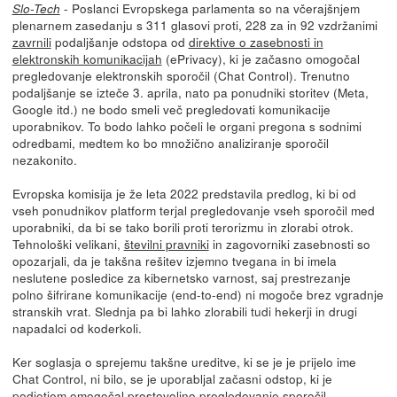
- Poslanci Evropskega parlamenta so na včerajšnjem
Slo-Tech
plenarnem zasedanju s 311 glasovi proti, 228 za in 92 vzdržanimi
zavrnili
podaljšanje odstopa od
direktive o zasebnosti in
elektronskih komunikacijah
(ePrivacy), ki je začasno omogočal
pregledovanje elektronskih sporočil (Chat Control). Trenutno
podaljšanje se izteče 3. aprila, nato pa ponudniki storitev (Meta,
Google itd.) ne bodo smeli več pregledovati komunikacije
uporabnikov. To bodo lahko počeli le organi pregona s sodnimi
odredbami, medtem ko bo množično analiziranje sporočil
nezakonito.
Evropska komisija je že leta 2022 predstavila predlog, ki bi od
vseh ponudnikov platform terjal pregledovanje vseh sporočil med
uporabniki, da bi se tako borili proti terorizmu in zlorabi otrok.
Tehnološki velikani,
številni pravniki
in zagovorniki zasebnosti so
opozarjali, da je takšna rešitev izjemno tvegana in bi imela
neslutene posledice za kibernetsko varnost, saj prestrezanje
polno šifrirane komunikacije (end-to-end) ni mogoče brez vgradnje
stranskih vrat. Slednja pa bi lahko zlorabili tudi hekerji in drugi
napadalci od koderkoli.
Ker soglasja o sprejemu takšne ureditve, ki se je je prijelo ime
Chat Control, ni bilo, se je uporabljal začasni odstop, ki je
podjetjem omogočal prostovoljno pregledovanje sporočil