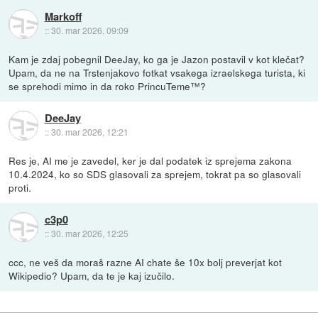
Markoff
::
30. mar 2026, 09:09
Kam je zdaj pobegnil DeeJay, ko ga je Jazon postavil v kot klečat?
Upam, da ne na Trstenjakovo fotkat vsakega izraelskega turista, ki
se sprehodi mimo in da roko PrincuTeme™?
DeeJay
::
30. mar 2026, 12:21
Res je, AI me je zavedel, ker je dal podatek iz sprejema zakona
10.4.2024, ko so SDS glasovali za sprejem, tokrat pa so glasovali
proti.
c3p0
::
30. mar 2026, 12:25
ccc, ne veš da moraš razne AI chate še 10x bolj preverjat kot
Wikipedio? Upam, da te je kaj izučilo.