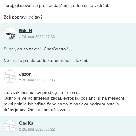
Torej, glasovali so proti podaljšanju, eden se je vzdržal.
Boš popravil trditev?
Miki N
::
28. mar 2026, 07:33
Super, da so zavrnili ChatControl!
Ne mislite pa, da bodo kar odnehali s takimi.
Jazon
::
28. mar 2026, 08:05
Ja, vsak mesec nov predlog na to temo.
Očitno je veliko interesa zadaj, evropski poslanci si na mesečni
ravni polnijo lobistične žepe samo iz naslova nadzora ostalih
državljanov. Oni so namreč izvzeti.
CaqKa
::
28. mar 2026, 08:22