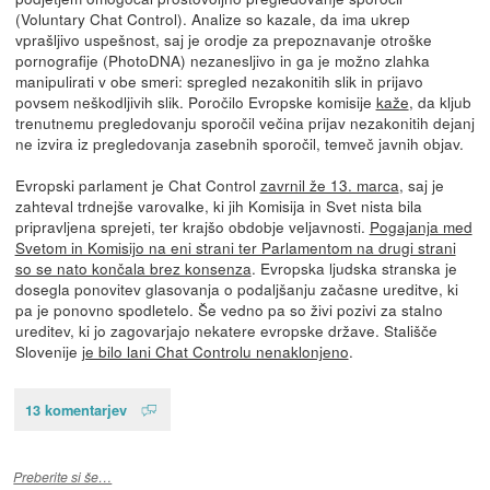
(Voluntary Chat Control). Analize so kazale, da ima ukrep
vprašljivo uspešnost, saj je orodje za prepoznavanje otroške
pornografije (PhotoDNA) nezanesljivo in ga je možno zlahka
manipulirati v obe smeri: spregled nezakonitih slik in prijavo
povsem neškodljivih slik. Poročilo Evropske komisije
kaže
, da kljub
trenutnemu pregledovanju sporočil večina prijav nezakonitih dejanj
ne izvira iz pregledovanja zasebnih sporočil, temveč javnih objav.
Evropski parlament je Chat Control
zavrnil že 13. marca
, saj je
zahteval trdnejše varovalke, ki jih Komisija in Svet nista bila
pripravljena sprejeti, ter krajšo obdobje veljavnosti.
Pogajanja med
Svetom in Komisijo na eni strani ter Parlamentom na drugi strani
so se nato končala brez konsenza
. Evropska ljudska stranska je
dosegla ponovitev glasovanja o podaljšanju začasne ureditve, ki
pa je ponovno spodletelo. Še vedno pa so živi pozivi za stalno
ureditev, ki jo zagovarjajo nekatere evropske države. Stališče
Slovenije
je bilo lani Chat Controlu nenaklonjeno
.
13 komentarjev
Preberite si še…