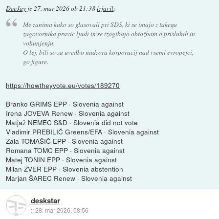
DeeJay
je
27. mar 2026 ob 21:38
izjavil
:
Me zanima kako so glasovali pri SDS, ki se imajo z takega
zagovornika pravic ljudi in se izogibajo obtožbam o prisluhih in
vohunjenju.
O lej, bili so za uvedbo nadzora korporacij nad vsemi evropejci,
go figure.
https://howtheyvote.eu/votes/189270
Branko GRIMS EPP · Slovenia against
Irena JOVEVA Renew · Slovenia against
Matjaž NEMEC S&D · Slovenia did not vote
Vladimir PREBILIČ Greens/EFA · Slovenia against
Zala TOMAŠIČ EPP · Slovenia against
Romana TOMC EPP · Slovenia against
Matej TONIN EPP · Slovenia against
Milan ZVER EPP · Slovenia abstention
Marjan ŠAREC Renew · Slovenia against
deskstar
::
28. mar 2026, 08:56