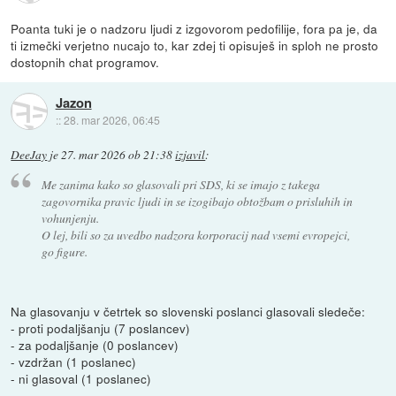
Poanta tuki je o nadzoru ljudi z izgovorom pedofilije, fora pa je, da
ti izmečki verjetno nucajo to, kar zdej ti opisuješ in sploh ne prosto
dostopnih chat programov.
Jazon
::
28. mar 2026, 06:45
DeeJay
je
27. mar 2026 ob 21:38
izjavil
:
Me zanima kako so glasovali pri SDS, ki se imajo z takega
zagovornika pravic ljudi in se izogibajo obtožbam o prisluhih in
vohunjenju.
O lej, bili so za uvedbo nadzora korporacij nad vsemi evropejci,
go figure.
Na glasovanju v četrtek so slovenski poslanci glasovali sledeče:
- proti podaljšanju (7 poslancev)
- za podaljšanje (0 poslancev)
- vzdržan (1 poslanec)
- ni glasoval (1 poslanec)