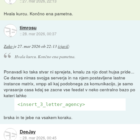
::
27. mar 2026, 22:13
Hvala kurcu. Končno ena pametna.
timrosu
::
28. mar 2026, 00:37
Zako
je
27. mar 2026 ob 22:13
izjavil
:
Hvala kurcu. Končno ena pametna.
Ponavadi ko taka stvar ni sprejeta, kmalu za njo dost hujsa pride...
Ce danes nimas svojga serverja in na njem postavljene lastne
instance matrix, xmpp ali kaj podobnega za komunikacijo, je samo
vprasanje casa kdaj se zacne vse feedat v neko centralno bazo po
kateri lahko
<insert_3_letter_agency>
brska in te jebe na vsakem koraku.
DeeJay
::
28. mar 2026, 00:45