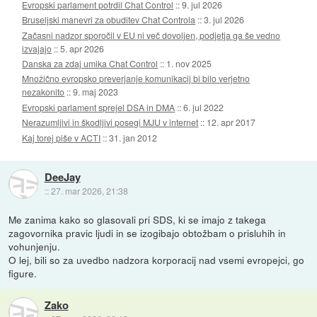
Evropski parlament potrdil Chat Control
::
9. jul 2026
Bruseljski manevri za obuditev Chat Controla
::
3. jul 2026
Začasni nadzor sporočil v EU ni več dovoljen, podjetja ga še vedno
izvajajo
::
5. apr 2026
Danska za zdaj umika Chat Control
::
1. nov 2025
Množično evropsko preverjanje komunikacij bi bilo verjetno
nezakonito
::
9. maj 2023
Evropski parlament sprejel DSA in DMA
::
6. jul 2022
Nerazumljivi in škodljivi posegi MJU v internet
::
12. apr 2017
Kaj torej piše v ACTI
::
31. jan 2012
DeeJay
::
27. mar 2026, 21:38
Me zanima kako so glasovali pri SDS, ki se imajo z takega
zagovornika pravic ljudi in se izogibajo obtožbam o prisluhih in
vohunjenju.
O lej, bili so za uvedbo nadzora korporacij nad vsemi evropejci, go
figure.
Zako