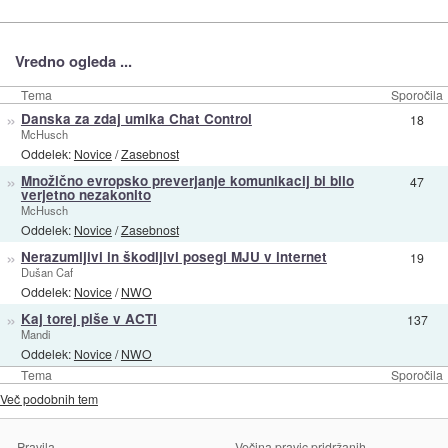
Vredno ogleda ...
Tema
Sporočila
»
Danska za zdaj umika Chat Control
18
McHusch
Oddelek:
Novice
/
Zasebnost
»
Množično evropsko preverjanje komunikacij bi bilo
47
verjetno nezakonito
McHusch
Oddelek:
Novice
/
Zasebnost
»
Nerazumljivi in škodljivi posegi MJU v internet
19
Dušan Caf
Oddelek:
Novice
/
NWO
»
Kaj torej piše v ACTI
137
Mandi
Oddelek:
Novice
/
NWO
Tema
Sporočila
Več podobnih tem
Pravila
Večina pravic pridržanih