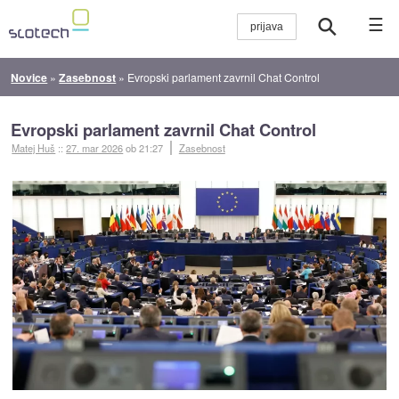
☰
Novice
»
Zasebnost
»
Evropski parlament zavrnil Chat Control
Evropski parlament zavrnil Chat Control
Matej Huš
::
27. mar 2026
ob 21:27
Zasebnost