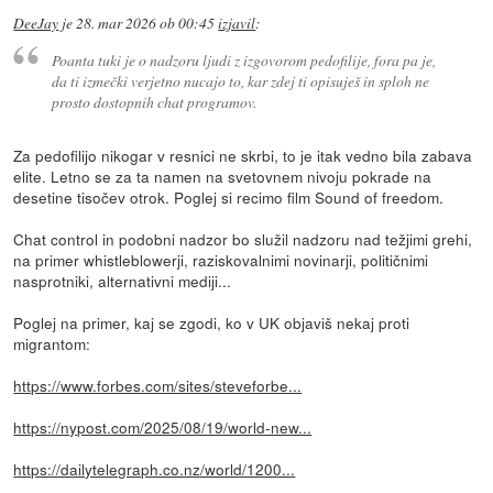
DeeJay
je
28. mar 2026 ob 00:45
izjavil
:
Poanta tuki je o nadzoru ljudi z izgovorom pedofilije, fora pa je,
da ti izmečki verjetno nucajo to, kar zdej ti opisuješ in sploh ne
prosto dostopnih chat programov.
Za pedofilijo nikogar v resnici ne skrbi, to je itak vedno bila zabava
elite. Letno se za ta namen na svetovnem nivoju pokrade na
desetine tisočev otrok. Poglej si recimo film Sound of freedom.
Chat control in podobni nadzor bo služil nadzoru nad težjimi grehi,
na primer whistleblowerji, raziskovalnimi novinarji, političnimi
nasprotniki, alternativni mediji...
Poglej na primer, kaj se zgodi, ko v UK objaviš nekaj proti
migrantom:
https://www.forbes.com/sites/steveforbe...
https://nypost.com/2025/08/19/world-new...
https://dailytelegraph.co.nz/world/1200...