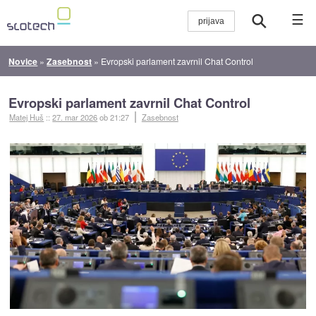
☰
Novice
»
Zasebnost
»
Evropski parlament zavrnil Chat Control
Evropski parlament zavrnil Chat Control
Matej Huš
::
27. mar 2026
ob 21:27
Zasebnost