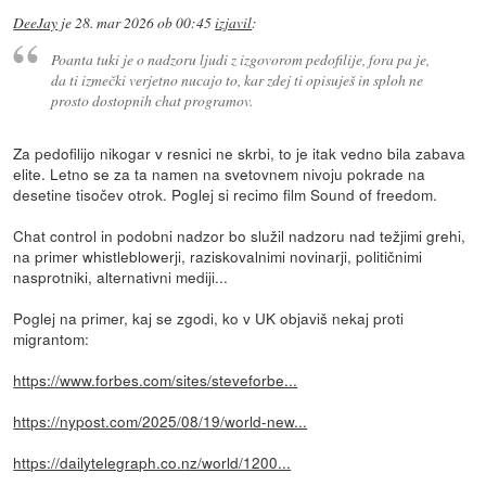
DeeJay
je
28. mar 2026 ob 00:45
izjavil
:
Poanta tuki je o nadzoru ljudi z izgovorom pedofilije, fora pa je,
da ti izmečki verjetno nucajo to, kar zdej ti opisuješ in sploh ne
prosto dostopnih chat programov.
Za pedofilijo nikogar v resnici ne skrbi, to je itak vedno bila zabava
elite. Letno se za ta namen na svetovnem nivoju pokrade na
desetine tisočev otrok. Poglej si recimo film Sound of freedom.
Chat control in podobni nadzor bo služil nadzoru nad težjimi grehi,
na primer whistleblowerji, raziskovalnimi novinarji, političnimi
nasprotniki, alternativni mediji...
Poglej na primer, kaj se zgodi, ko v UK objaviš nekaj proti
migrantom:
https://www.forbes.com/sites/steveforbe...
https://nypost.com/2025/08/19/world-new...
https://dailytelegraph.co.nz/world/1200...