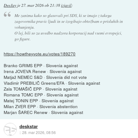
DeeJay
je
27. mar 2026 ob 21:38
izjavil
:
Me zanima kako so glasovali pri SDS, ki se imajo z takega
zagovornika pravic ljudi in se izogibajo obtožbam o prisluhih in
vohunjenju.
O lej, bili so za uvedbo nadzora korporacij nad vsemi evropejci,
go figure.
https://howtheyvote.eu/votes/189270
Branko GRIMS EPP · Slovenia against
Irena JOVEVA Renew · Slovenia against
Matjaž NEMEC S&D · Slovenia did not vote
Vladimir PREBILIČ Greens/EFA · Slovenia against
Zala TOMAŠIČ EPP · Slovenia against
Romana TOMC EPP · Slovenia against
Matej TONIN EPP · Slovenia against
Milan ZVER EPP · Slovenia abstention
Marjan ŠAREC Renew · Slovenia against
deskstar
::
28. mar 2026, 08:56