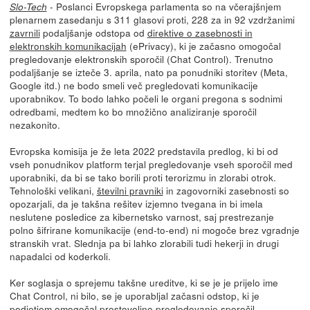
- Poslanci Evropskega parlamenta so na včerajšnjem
Slo-Tech
plenarnem zasedanju s 311 glasovi proti, 228 za in 92 vzdržanimi
zavrnili
podaljšanje odstopa od
direktive o zasebnosti in
elektronskih komunikacijah
(ePrivacy), ki je začasno omogočal
pregledovanje elektronskih sporočil (Chat Control). Trenutno
podaljšanje se izteče 3. aprila, nato pa ponudniki storitev (Meta,
Google itd.) ne bodo smeli več pregledovati komunikacije
uporabnikov. To bodo lahko počeli le organi pregona s sodnimi
odredbami, medtem ko bo množično analiziranje sporočil
nezakonito.
Evropska komisija je že leta 2022 predstavila predlog, ki bi od
vseh ponudnikov platform terjal pregledovanje vseh sporočil med
uporabniki, da bi se tako borili proti terorizmu in zlorabi otrok.
Tehnološki velikani,
številni pravniki
in zagovorniki zasebnosti so
opozarjali, da je takšna rešitev izjemno tvegana in bi imela
neslutene posledice za kibernetsko varnost, saj prestrezanje
polno šifrirane komunikacije (end-to-end) ni mogoče brez vgradnje
stranskih vrat. Slednja pa bi lahko zlorabili tudi hekerji in drugi
napadalci od koderkoli.
Ker soglasja o sprejemu takšne ureditve, ki se je je prijelo ime
Chat Control, ni bilo, se je uporabljal začasni odstop, ki je
podjetjem omogočal prostovoljno pregledovanje sporočil