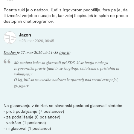
Poanta tuki je o nadzoru ljudi z izgovorom pedofilije, fora pa je, da
ti izmečki verjetno nucajo to, kar zdej ti opisuješ in sploh ne prosto
dostopnih chat programov.
Jazon
::
28. mar 2026, 06:45
DeeJay
je
27. mar 2026 ob 21:38
izjavil
:
Me zanima kako so glasovali pri SDS, ki se imajo z takega
zagovornika pravic ljudi in se izogibajo obtožbam o prisluhih in
vohunjenju.
O lej, bili so za uvedbo nadzora korporacij nad vsemi evropejci,
go figure.
Na glasovanju v četrtek so slovenski poslanci glasovali sledeče:
- proti podaljšanju (7 poslancev)
- za podaljšanje (0 poslancev)
- vzdržan (1 poslanec)
- ni glasoval (1 poslanec)