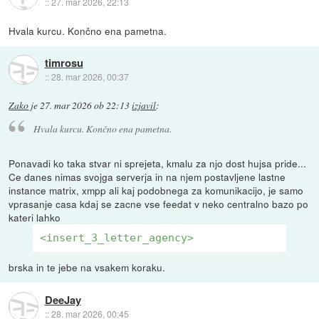
::
27. mar 2026, 22:13
Hvala kurcu. Končno ena pametna.
timrosu
::
28. mar 2026, 00:37
Zako
je
27. mar 2026 ob 22:13
izjavil
:
Hvala kurcu. Končno ena pametna.
Ponavadi ko taka stvar ni sprejeta, kmalu za njo dost hujsa pride...
Ce danes nimas svojga serverja in na njem postavljene lastne
instance matrix, xmpp ali kaj podobnega za komunikacijo, je samo
vprasanje casa kdaj se zacne vse feedat v neko centralno bazo po
kateri lahko
<insert_3_letter_agency>
brska in te jebe na vsakem koraku.
DeeJay
::
28. mar 2026, 00:45