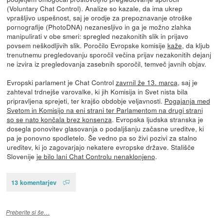
(Voluntary Chat Control). Analize so kazale, da ima ukrep
vprašljivo uspešnost, saj je orodje za prepoznavanje otroške
pornografije (PhotoDNA) nezanesljivo in ga je možno zlahka
manipulirati v obe smeri: spregled nezakonitih slik in prijavo
povsem neškodljivih slik. Poročilo Evropske komisije
kaže
, da kljub
trenutnemu pregledovanju sporočil večina prijav nezakonitih dejanj
ne izvira iz pregledovanja zasebnih sporočil, temveč javnih objav.
Evropski parlament je Chat Control
zavrnil že 13. marca
, saj je
zahteval trdnejše varovalke, ki jih Komisija in Svet nista bila
pripravljena sprejeti, ter krajšo obdobje veljavnosti.
Pogajanja med
Svetom in Komisijo na eni strani ter Parlamentom na drugi strani
so se nato končala brez konsenza
. Evropska ljudska stranska je
dosegla ponovitev glasovanja o podaljšanju začasne ureditve, ki
pa je ponovno spodletelo. Še vedno pa so živi pozivi za stalno
ureditev, ki jo zagovarjajo nekatere evropske države. Stališče
Slovenije
je bilo lani Chat Controlu nenaklonjeno
.
13 komentarjev
Preberite si še…