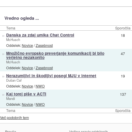
Vredno ogleda ...
Tema
Sporočila
»
Danska za zdaj umika Chat Control
18
McHusch
Oddelek:
Novice
/
Zasebnost
»
Množično evropsko preverjanje komunikacij bi bilo
47
verjetno nezakonito
McHusch
Oddelek:
Novice
/
Zasebnost
»
Nerazumljivi in škodljivi posegi MJU v internet
19
Dušan Caf
Oddelek:
Novice
/
NWO
»
Kaj torej piše v ACTI
137
Mandi
Oddelek:
Novice
/
NWO
Tema
Sporočila
Več podobnih tem
Pravila
Večina pravic pridržanih