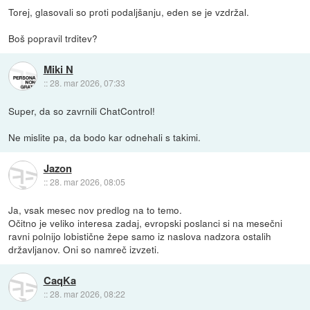
Torej, glasovali so proti podaljšanju, eden se je vzdržal.
Boš popravil trditev?
Miki N
::
28. mar 2026, 07:33
Super, da so zavrnili ChatControl!
Ne mislite pa, da bodo kar odnehali s takimi.
Jazon
::
28. mar 2026, 08:05
Ja, vsak mesec nov predlog na to temo.
Očitno je veliko interesa zadaj, evropski poslanci si na mesečni
ravni polnijo lobistične žepe samo iz naslova nadzora ostalih
državljanov. Oni so namreč izvzeti.
CaqKa
::
28. mar 2026, 08:22