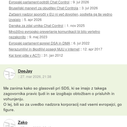
Evropski parlament potrdil Chat Control
::
9. jul 2026
Bruseljski manevri za obuditev Chat Controla
::
3. jul 2026
Začasni nadzor sporočil v EU ni več dovoljen, podjetja ga še vedno
izvajajo
::
5. apr 2026
Danska za zdaj umika Chat Control
::
1. nov 2025
Množično evropsko preverjanje komunikacij bi bilo verjetno
nezakonito
::
9. maj 2023
Evropski parlament sprejel DSA in DMA
::
6. jul 2022
Nerazumljivi in škodljivi posegi MJU v internet
::
12. apr 2017
Kaj torej piše v ACTI
::
31. jan 2012
DeeJay
::
27. mar 2026, 21:38
Me zanima kako so glasovali pri SDS, ki se imajo z takega
zagovornika pravic ljudi in se izogibajo obtožbam o prisluhih in
vohunjenju.
O lej, bili so za uvedbo nadzora korporacij nad vsemi evropejci, go
figure.
Zako