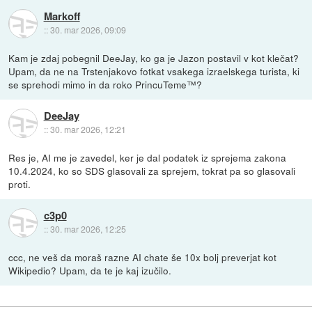
Markoff
::
30. mar 2026, 09:09
Kam je zdaj pobegnil DeeJay, ko ga je Jazon postavil v kot klečat?
Upam, da ne na Trstenjakovo fotkat vsakega izraelskega turista, ki
se sprehodi mimo in da roko PrincuTeme™?
DeeJay
::
30. mar 2026, 12:21
Res je, AI me je zavedel, ker je dal podatek iz sprejema zakona
10.4.2024, ko so SDS glasovali za sprejem, tokrat pa so glasovali
proti.
c3p0
::
30. mar 2026, 12:25
ccc, ne veš da moraš razne AI chate še 10x bolj preverjat kot
Wikipedio? Upam, da te je kaj izučilo.