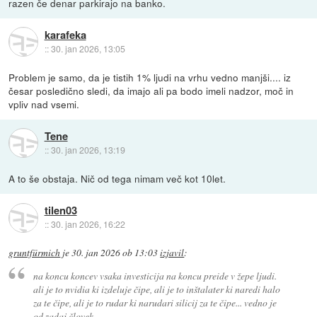
razen če denar parkirajo na banko.
karafeka
::
30. jan 2026, 13:05
Problem je samo, da je tistih 1% ljudi na vrhu vedno manjši.... iz
česar posledično sledi, da imajo ali pa bodo imeli nadzor, moč in
vpliv nad vsemi.
Tene
::
30. jan 2026, 13:19
A to še obstaja. Nič od tega nimam več kot 10let.
tilen03
::
30. jan 2026, 16:22
gruntfürmich
je
30. jan 2026 ob 13:03
izjavil
:
na koncu koncev vsaka investicija na koncu preide v žepe ljudi.
ali je to nvidia ki izdeluje čipe, ali je to inštalater ki naredi halo
za te čipe, ali je to rudar ki narudari silicij za te čipe... vedno je
od zadaj človek.