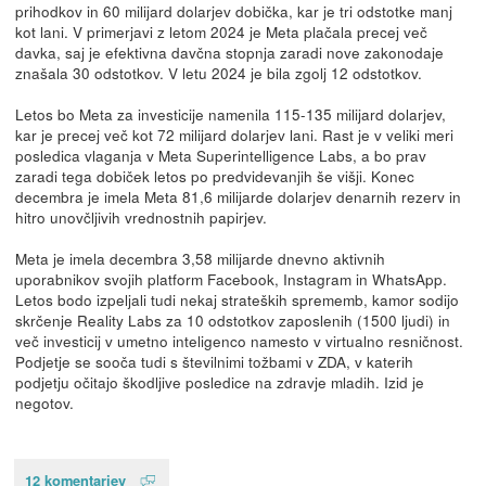
prihodkov in 60 milijard dolarjev dobička, kar je tri odstotke manj
kot lani. V primerjavi z letom 2024 je Meta plačala precej več
davka, saj je efektivna davčna stopnja zaradi nove zakonodaje
znašala 30 odstotkov. V letu 2024 je bila zgolj 12 odstotkov.
Letos bo Meta za investicije namenila 115-135 milijard dolarjev,
kar je precej več kot 72 milijard dolarjev lani. Rast je v veliki meri
posledica vlaganja v Meta Superintelligence Labs, a bo prav
zaradi tega dobiček letos po predvidevanjih še višji. Konec
decembra je imela Meta 81,6 milijarde dolarjev denarnih rezerv in
hitro unovčljivih vrednostnih papirjev.
Meta je imela decembra 3,58 milijarde dnevno aktivnih
uporabnikov svojih platform Facebook, Instagram in WhatsApp.
Letos bodo izpeljali tudi nekaj strateških sprememb, kamor sodijo
skrčenje Reality Labs za 10 odstotkov zaposlenih (1500 ljudi) in
več investicij v umetno inteligenco namesto v virtualno resničnost.
Podjetje se sooča tudi s številnimi tožbami v ZDA, v katerih
podjetju očitajo škodljive posledice na zdravje mladih. Izid je
negotov.
12 komentarjev