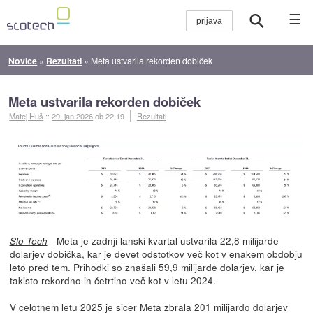
☰
Novice
»
Rezultati
»
Meta ustvarila rekorden dobiček
Meta ustvarila rekorden dobiček
Matej Huš
::
29. jan 2026
ob 22:19
Rezultati
- Meta je zadnji lanski kvartal ustvarila 22,8 milijarde
Slo-Tech
dolarjev dobička, kar je devet odstotkov več kot v enakem obdobju
leto pred tem. Prihodki so znašali 59,9 milijarde dolarjev, kar je
takisto rekordno in četrtino več kot v letu 2024.
V celotnem letu 2025 je sicer Meta zbrala 201 milijardo dolarjev