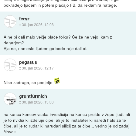
pokradejo ljudem in potem plačajo FB, da reklamira natege.
feryz
::
30. jan 2026, 12:08
A ne bi dali malo večje plače folku? Če že ne vejo, kam z
denarjem?
Aja ne, namesto ljudem ga bodo raje dali ai.
pegasus
::
30. jan 2026, 12:17
Niso zadruga, so podjetje
gruntfürmich
::
30. jan 2026, 13:03
na koncu koncev vsaka investicija na koncu preide v žepe ljudi. ali
je to nvidia ki izdeluje čipe, ali je to inštalater ki naredi halo za te
čipe, ali je to rudar ki narudari silicij za te čipe... vedno je od zadaj
človek.