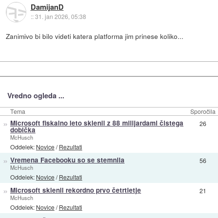
DamijanD
::
31. jan 2026, 05:38
Zanimivo bi bilo videti katera platforma jim prinese koliko...
Vredno ogleda ...
Tema
Sporočila
»
Microsoft fiskalno leto sklenil z 88 milijardami čistega
26
dobička
McHusch
Oddelek:
Novice
/
Rezultati
»
Vremena Facebooku so se stemnila
56
McHusch
Oddelek:
Novice
/
Rezultati
»
Microsoft sklenil rekordno prvo četrtletje
21
McHusch
Oddelek:
Novice
/
Rezultati