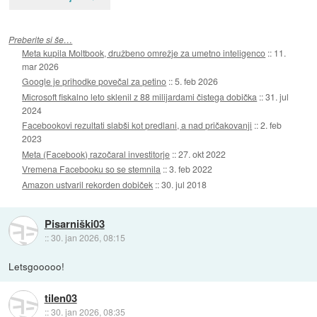
Preberite si še…
Meta kupila Moltbook, družbeno omrežje za umetno inteligenco
::
11.
mar 2026
Google je prihodke povečal za petino
::
5. feb 2026
Microsoft fiskalno leto sklenil z 88 milijardami čistega dobička
::
31. jul
2024
Facebookovi rezultati slabši kot predlani, a nad pričakovanji
::
2. feb
2023
Meta (Facebook) razočaral investitorje
::
27. okt 2022
Vremena Facebooku so se stemnila
::
3. feb 2022
Amazon ustvaril rekorden dobiček
::
30. jul 2018
Pisarniški03
::
30. jan 2026, 08:15
Letsgooooo!
tilen03
::
30. jan 2026, 08:35