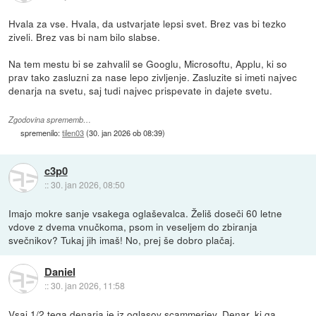
Hvala za vse. Hvala, da ustvarjate lepsi svet. Brez vas bi tezko
ziveli. Brez vas bi nam bilo slabse.
Na tem mestu bi se zahvalil se Googlu, Microsoftu, Applu, ki so
prav tako zasluzni za nase lepo zivljenje. Zasluzite si imeti najvec
denarja na svetu, saj tudi najvec prispevate in dajete svetu.
Zgodovina sprememb…
spremenilo:
tilen03
(
30. jan 2026 ob 08:39
)
c3p0
::
30. jan 2026, 08:50
Imajo mokre sanje vsakega oglaševalca. Želiš doseči 60 letne
vdove z dvema vnučkoma, psom in veseljem do zbiranja
svečnikov? Tukaj jih imaš! No, prej še dobro plačaj.
Daniel
::
30. jan 2026, 11:58
Vsaj 1/2 tega denarja je iz oglasov scammerjev. Denar, ki ga