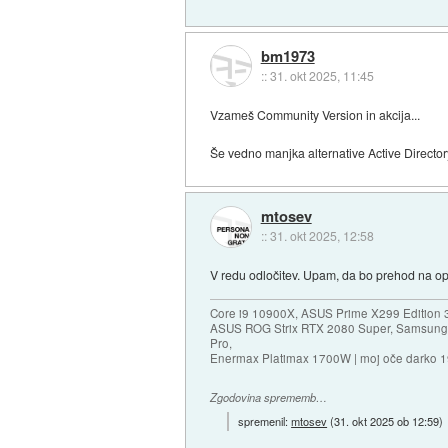
bm1973
::
31. okt 2025, 11:45
Vzameš Community Version in akcija...
Še vedno manjka alternative Active Director
mtosev
::
31. okt 2025, 12:58
V redu odločitev. Upam, da bo prehod na op
Core i9 10900X, ASUS Prime X299 Edition 
ASUS ROG Strix RTX 2080 Super, Samsung
Pro,
Enermax Platimax 1700W | moj oče darko 
Zgodovina sprememb…
spremenil:
mtosev
(
31. okt 2025 ob 12:59
)