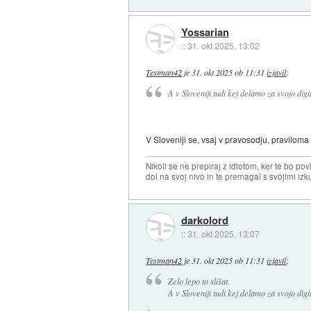
Yossarian
::
31. okt 2025, 13:02
Testman42
je
31. okt 2025 ob 11:31
izjavil
:
A v Sloveniji tudi kej delamo za svojo dig
V Sloveniji se, vsaj v pravosodju, pravilom
Nikoli se ne prepiraj z idiotom, ker te bo pov
dol na svoj nivo in te premagal s svojimi iz
darkolord
::
31. okt 2025, 13:07
Testman42
je
31. okt 2025 ob 11:31
izjavil
:
Zelo lepo to slišat.
A v Sloveniji tudi kej delamo za svojo dig