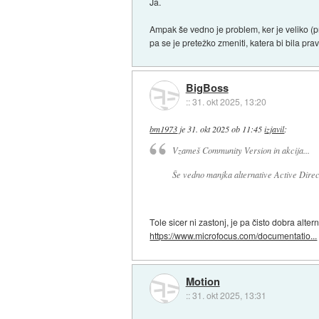
Ja.
Ampak še vedno je problem, ker je veliko (pre
pa se je pretežko zmeniti, katera bi bila pra
BigBoss
::
31. okt 2025, 13:20
bm1973
je
31. okt 2025 ob 11:45
izjavil
:
Vzameš Community Version in akcija...
Še vedno manjka alternative Active Direc
Tole sicer ni zastonj, je pa čisto dobra alter
https://www.microfocus.com/documentatio...
Motion
::
31. okt 2025, 13:31