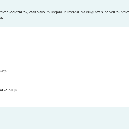
več) deležnikov, vsak s svojimi idejami in interesi. Na drugi strani pa veliko (preveč
va.
tory.
nativa AD-ju.