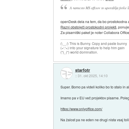
A namesto MS offisov to uporablja forke l
openDesk dela na tem, da bo prostokodna a
Razni obstoječi prostokodni projekti
, ponuje
Za pisarniški paket je noter Collabora Office
(\__/) This is Bunny. Copy and paste bunny
(='.'=) into your signature to help him gain
(")_(") world domination.
starfotr
::
31. okt 2025, 14:10
Super. Bomo pa videli koliko bo to stalo in al
Imamo pa v EU več projektov pisarne. Poleg
https://www.onlyoffice.com/
Na žalost pa ne eden ne drugi nista vsaj toli