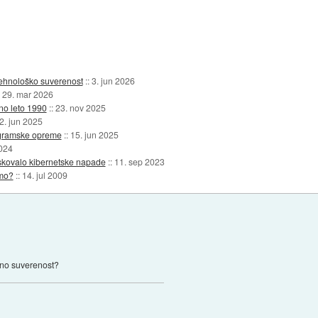
tehnološko suverenost
::
3. jun 2026
:
29. mar 2026
lno leto 1990
::
23. nov 2025
2. jun 2025
rogramske opreme
::
15. jun 2025
2024
kovalo kibernetske napade
::
11. sep 2023
rmo?
::
14. jul 2009
alno suverenost?