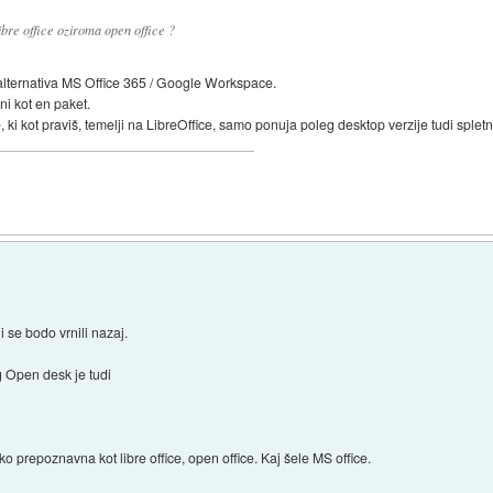
ibre office oziroma open office ?
lternativa MS Office 365 / Google Workspace.
ni kot en paket.
, ki kot praviš, temelji na LibreOffice, samo ponuja poleg desktop verzije tudi spletn
i se bodo vrnili nazaj.
 Open desk je tudi
ko prepoznavna kot libre office, open office. Kaj šele MS office.