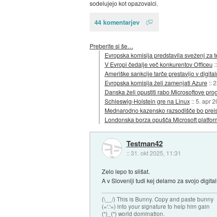
sodelujejo kot opazovalci.
44 komentarjev
Preberite si še…
Evropska komisija predstavila sveženj za 
V Evropi čedalje več konkurentov Officeu
:
Ameriške sankcije tarče prestavijo v digita
Evropska komisija želi zamenjati Azure
::
2
Danska želi opustiti rabo Microsoftove p
Schleswig-Holstein gre na Linux
::
5. apr 
Mednarodno kazensko razsodišče bo preis
Londonska borza opušča Microsoft platfo
Testman42
::
31. okt 2025, 11:31
Zelo lepo to slišat.
A v Sloveniji tudi kej delamo za svojo digit
(\__/) This is Bunny. Copy and paste bunny
(='.'=) into your signature to help him gain
(")_(") world domination.