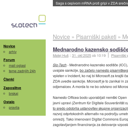
BMW v vozilih začel predvajati reklame
::
dane
Novice
»
Pisarniški paketi
»
Me
Novice
Mednarodno kazensko sodišče 
arhiv
Matej Huš
::
31. okt 2025
ob 10:19
Pisarniški 
Forum
Slo-Tech
- Mednarodno kazensko sodišče (ICC), 
mali oglasi
uvajale sankcije,
bo začelo namesto pisarniškeg
teme zadnjih 24h
vpleten v incident, ko naj bi Microsoft za krajši 
Članki
ZDA uvedle sankcije. Microsoft je to zanikal in z
odjemalcev. A morda to ne bo odvisno od Microso
Zaposlitve
brskaj
Namesto Officea bodo uporabljali nemški Open De
Ostalo
javni upravi (Zentrum für Digitale Souveränität 
pravila
to sredo odobrila ustanovitev skupne organizaci
razvoj odprtokodnih alternativ na področju umetne
omrežij. Tako imenovani Digital Commons Europea
zagotavljanjem financiranja za delovanje vzpos