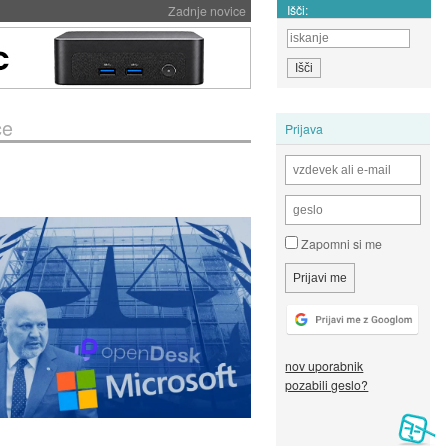
Išči:
Zadnje novice
ce
Prijava
Zapomni si me
nov uporabnik
pozabili geslo?