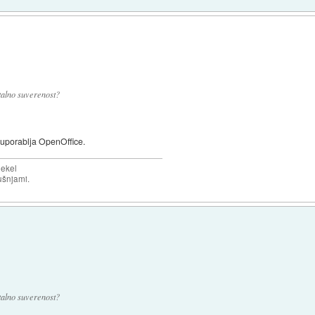
italno suverenost?
a uporablja OpenOffice.
lekel
kušnjami.
italno suverenost?