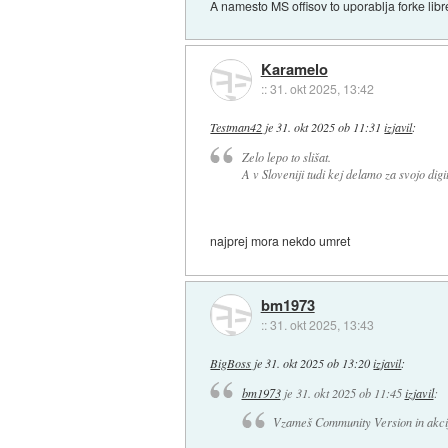
A namesto MS offisov to uporablja forke libr
Karamelo
::
31. okt 2025, 13:42
Testman42
je
31. okt 2025 ob 11:31
izjavil
:
Zelo lepo to slišat.
A v Sloveniji tudi kej delamo za svojo dig
najprej mora nekdo umret
bm1973
::
31. okt 2025, 13:43
BigBoss
je
31. okt 2025 ob 13:20
izjavil
:
bm1973
je
31. okt 2025 ob 11:45
izjavil
:
Vzameš Community Version in akcij