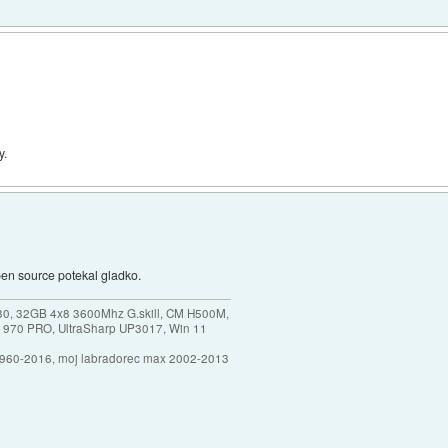
y.
en source potekal gladko.
30, 32GB 4x8 3600Mhz G.skill, CM H500M,
 970 PRO, UltraSharp UP3017, Win 11
1960-2016, moj labradorec max 2002-2013