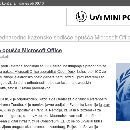
s ob 06:09
dnarodno kazensko sodišče opušča Microsoft Offi
opušča Microsoft Office
paketi
proti katerega sodnikom so ZDA zaradi nestrinjanja s pregonom že
a paketa Microsoft Office uporabljati Open Desk
. Letos je bil ICC že
čas izklopil elektronsko pošto generalnemu tožilcu, proti kateremu so
agotovil, da tudi v prihodnosti ne bo sankcioniral evropskih
fta, zato ICC ravna preventivno.
sk, ki je odprtokoden. Razvija ga Center za digitalno suverenost v
oziroma Zendis), ki je nemško javno podjetje. Evropska komisija
je prav
je
, ki so jo vzpostavile Francija, Nemčija, Italija in Nizozemska za
 inteligence, storitev v oblaku, kibernetske varnosti in družbenih
n Digital Infrastructure Consortium (EDIC) se bo ukvarjal tudi z
tavljene programske opreme. Luksemburg, Poljska in Slovenija