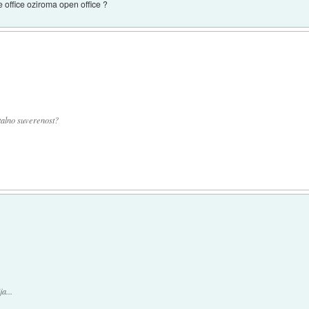
e office oziroma open office ?
italno suverenost?
a...