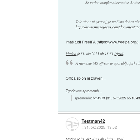
Še vedno manjka alternative Active
Tole sicer ni zastonj, je pa čisto dobra al
https://www.microfocus.com/documentatio.
Imaš tudi FreeIPA (
https://www.freeipa.org/)
Motion
je
31. okt 2025 ob 13:31
izjavil
:
A namesto MS offisov to uporablja forke l
Offica sploh ni zraven...
Zgodovina sprememb…
spremenilo:
bm1973
(
31. okt 2025 ob 13:4
Testman42
::
31. okt 2025, 13:52
Motion
je
31. okt 2025 ob 13:31
izjavil
: