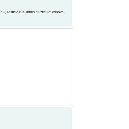
?!) rešitev, ki bi lahko služile kot osnova,