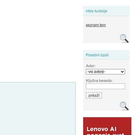
Hitre funkcije
seznam tem
Posebni izpisi
Avtor:
Ključna beseda: