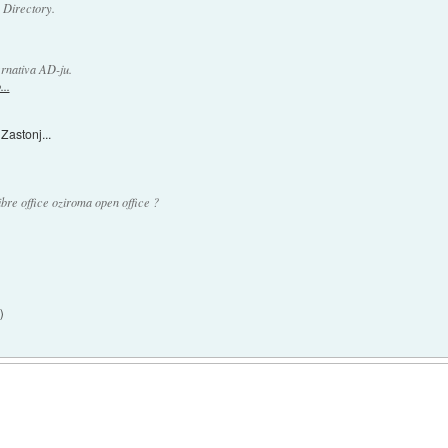
 Directory.
ternativa AD-ju.
..
. Zastonj...
ibre office oziroma open office ?
3
)