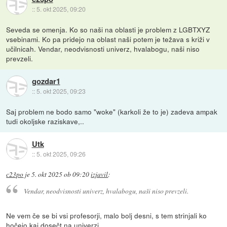
::
5. okt 2025, 09:20
Seveda se omenja. Ko so naši na oblasti je problem z LGBTXYZ
vsebinami. Ko pa pridejo na oblast naši potem je težava s križi v
učilnicah. Vendar, neodvisnosti univerz, hvalabogu, naši niso
prevzeli.
gozdar1
::
5. okt 2025, 09:23
Saj problem ne bodo samo "woke" (karkoli že to je) zadeva ampak
tudi okoljske raziskave,..
Utk
::
5. okt 2025, 09:26
c23po
je
5. okt 2025 ob 09:20
izjavil
:
Vendar, neodvisnosti univerz, hvalabogu, naši niso prevzeli.
Ne vem če se bi vsi profesorji, malo bolj desni, s tem strinjali ko
hočejo kaj dosečt na univerzi.