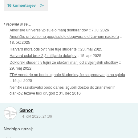
16 komentarjev
Preberite si še…
Ameriške univerze vpisujejo manj doktorandov
::
7. jul 2026
Ameriške univerze ne podpisujejo dogovora o državnem nadzoru
::
18. okt 2025
Harvard mora odsloviti vse tuje študente
::
23. maj 2025
Harvard ostal brez 2,2 milijarde dolarjev
::
15. apr 2025
Doktorski študenti v tujini že plačani manj od življenjskih stroškov
::
29. maj 2022
ZDA vendarle ne bodo izgnale študentov, če so predavanja na spletu
::
15. jul 2020
Nemški raziskovalci bodo danes izgubili dostop do znanstvenih
člankov, težave tudi drugod
::
31. dec 2016
Ganon
::
4. okt 2025, 21:36
Nedolgo nazaj: