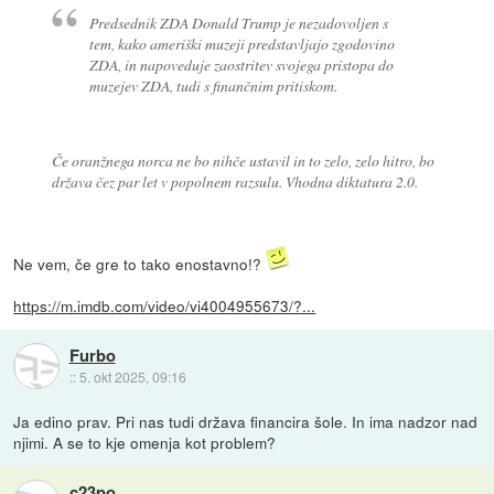
Predsednik ZDA Donald Trump je nezadovoljen s
tem, kako ameriški muzeji predstavljajo zgodovino
ZDA, in napoveduje zaostritev svojega pristopa do
muzejev ZDA, tudi s finančnim pritiskom.
Če oranžnega norca ne bo nihče ustavil in to zelo, zelo hitro, bo
država čez par let v popolnem razsulu. Vhodna diktatura 2.0.
Ne vem, če gre to tako enostavno!?
https://m.imdb.com/video/vi4004955673/?...
Furbo
::
5. okt 2025, 09:16
Ja edino prav. Pri nas tudi država financira šole. In ima nadzor nad
njimi. A se to kje omenja kot problem?
c23po