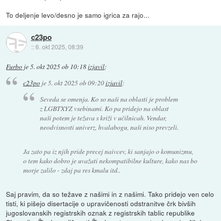
To deljenje levo/desno je samo igrica za rajo...
c23po
::
6. okt 2025, 08:39
Furbo
je
5. okt 2025 ob 10:18
izjavil
:
c23po
je
5. okt 2025 ob 09:20
izjavil
:
Seveda se omenja. Ko so naši na oblasti je problem
z LGBTXYZ vsebinami. Ko pa pridejo na oblast
naši potem je težava s križi v učilnicah. Vendar,
neodvisnosti univerz, hvalabogu, naši niso prevzeli.
Ja zato pa iz njih pride precej naivcev, ki sanjajo o komunizmu,
o tem kako dobro je uvažati nekompatibilne kulture, kako nas bo
morje zalilo - zdaj pa res kmalu itd..
Saj pravim, da so težave z našimi in z našimi. Tako pridejo ven celo
tisti, ki pišejo disertacije o upravičenosti odstranitve črk bivših
jugoslovanskih registrskih oznak z registrskih tablic republike