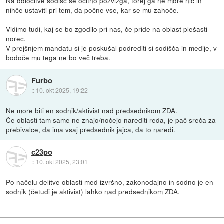
Na odločitve sodišč se očitno požvižga, torej ga ne more nič in
nihče ustaviti pri tem, da počne vse, kar se mu zahoče.
Vidimo tudi, kaj se bo zgodilo pri nas, če pride na oblast plešasti
norec.
V prejšnjem mandatu si je poskušal podrediti si sodišča in medije, v
bodoče mu tega ne bo več treba.
Furbo
::
10. okt 2025, 19:22
Ne more biti en sodnik/aktivist nad predsednikom ZDA.
Če oblasti tam same ne znajo/nočejo narediti reda, je pač sreča za
prebivalce, da ima vsaj predsednik jajca, da to naredi.
c23po
::
10. okt 2025, 23:01
Po načelu delitve oblasti med izvršno, zakonodajno in sodno je en
sodnik (četudi je aktivist) lahko nad predsednikom ZDA.