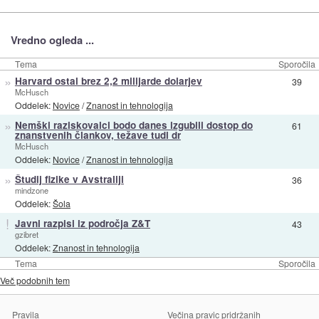
Vredno ogleda ...
Tema
Sporočila
»
Harvard ostal brez 2,2 milijarde dolarjev
39
McHusch
Oddelek:
Novice
/
Znanost in tehnologija
»
Nemški raziskovalci bodo danes izgubili dostop do
61
znanstvenih člankov, težave tudi dr
McHusch
Oddelek:
Novice
/
Znanost in tehnologija
»
Študij fizike v Avstraliji
36
mindzone
Oddelek:
Šola
!
Javni razpisi iz področja Z&T
43
gzibret
Oddelek:
Znanost in tehnologija
Tema
Sporočila
Več podobnih tem
Pravila
Večina pravic pridržanih