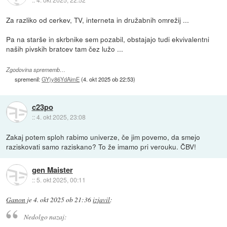
Za razliko od cerkev, TV, interneta in družabnih omrežij ...
Pa na starše in skrbnike sem pozabil, obstajajo tudi ekvivalentni
naših pivskih bratcev tam čez lužo ...
Zgodovina sprememb…
spremenil:
GY)y86YdAimE
(
4. okt 2025 ob 22:53
)
c23po
::
4. okt 2025, 23:08
Zakaj potem sploh rabimo univerze, če jim povemo, da smejo
raziskovati samo raziskano? To že imamo pri verouku. ČBV!
gen Maister
::
5. okt 2025, 00:11
Ganon
je
4. okt 2025 ob 21:36
izjavil
:
Nedolgo nazaj: