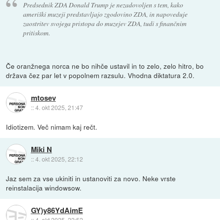
Predsednik ZDA Donald Trump je nezadovoljen s tem, kako
ameriški muzeji predstavljajo zgodovino ZDA, in napoveduje
zaostritev svojega pristopa do muzejev ZDA, tudi s finančnim
pritiskom.
Če oranžnega norca ne bo nihče ustavil in to zelo, zelo hitro, bo
država čez par let v popolnem razsulu. Vhodna diktatura 2.0.
mtosev
::
4. okt 2025, 21:47
Idiotizem. Več nimam kaj rečt.
Miki N
::
4. okt 2025, 22:12
Jaz sem za vse ukiniti in ustanoviti za novo. Neke vrste
reinstalacija windowsow.
GY)y86YdAimE
::
4. okt 2025, 22:52