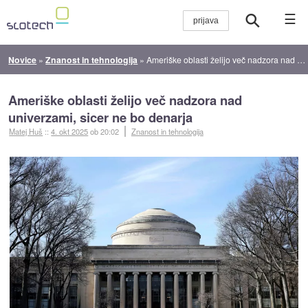
☰
Novice
»
Znanost in tehnologija
»
Ameriške oblasti želijo več nadzora nad univerzami, sicer ne bo denarja
Ameriške oblasti želijo več nadzora nad
univerzami, sicer ne bo denarja
Matej Huš
::
4. okt 2025
ob 20:02
Znanost in tehnologija