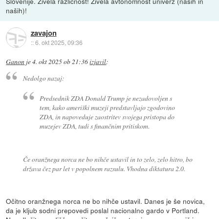
Slovenije. Živela različnost! Živela avtonomnost univerz (naših in
naših)!
zavajon
::
6. okt 2025, 09:36
Ganon
je
4. okt 2025 ob 21:36
izjavil
:
Nedolgo nazaj:
Predsednik ZDA Donald Trump je nezadovoljen s
tem, kako ameriški muzeji predstavljajo zgodovino
ZDA, in napoveduje zaostritev svojega pristopa do
muzejev ZDA, tudi s finančnim pritiskom.
Če oranžnega norca ne bo nihče ustavil in to zelo, zelo hitro, bo
država čez par let v popolnem razsulu. Vhodna diktatura 2.0.
Očitno oranžnega norca ne bo nihče ustavil. Danes je še novica,
da je kljub sodni prepovedi poslal nacionalno gardo v Portland.