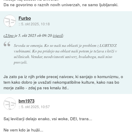
Da ne govorimo o raznih novih univerzah, ne samo ljubljanski.
Furbo
::
5. okt 2025, 10:18
c23po
je
5. okt 2025 ob 09:20
izjavil
:
Seveda se omenja. Ko so naši na oblasti je problem z LGBTXYZ
vsebinami. Ko pa pridejo na oblast naši potem je težava s križi v
učilnicah. Vendar, neodvisnosti univerz, hvalabogu, naši niso
prevzeli.
Ja zato pa iz njih pride precej naivcev, ki sanjajo o komunizmu, o
tem kako dobro je uvažati nekompatibilne kulture, kako nas bo
morje zalilo - zdaj pa res kmalu itd..
bm1973
::
5. okt 2025, 10:57
Saj levičarji delajo enako, vsi woke, DEI, trans...
Ne vem kdo je hujši...