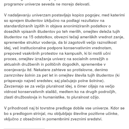
programov univerze seveda ne morejo delovati.
V nadaljevanju univerzam postavljajo kopico pogojev, med katerimi
so sprejem študentov izključno na podlagi rezultatov na
standardiziranih izpitih in objava anonimiziranih podatkov o
dosežkih vpisanih študentov po teh merilih, omejitev deleža tujih
študentov na 15 odstotkov, obvezni tečaji ameriških vrednot zanje,
spremembe struktur vodenja, da bi zagotovili večjo raznolikost
idej, več institucionalne podpore konservativnim vrednotam,
prepoved vsakršnih protestov na kampusih, ki bi motili učni
proces, omejitev izražanja univerz na socialnih omrežjih o
aktualnih družbenih in političnih dogodkih, spremembe v
ocenjevanju itd. Nekatere zahteve so protislovne, denimo
zamrznitev šolnin za pet let in omejitev števila tujih študentov (ki
prispevajo največ sredstev, saj plačujejo polne šolnine).
Zavzemajo se za večjo pluralnost idej, s čimer ciljajo na večjo
vidnost konservativnih stališč, medtem ko na drugih področjih,
zlasti družboslovja in humanistike, to pluralnost ožijo.
V prihodnosti naj bi tovrstne predloge dobile vse univerze. Kdor se
bo s predlogom strinjal, mu obljubljajo številne pozitivne učinke,
vključno z obsežnimi in pomembnimi zveznimi sredstvi.