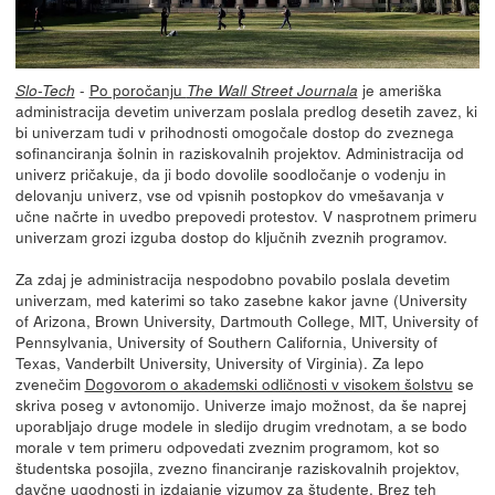
-
Po poročanju
je ameriška
Slo-Tech
The Wall Street Journala
administracija devetim univerzam poslala predlog desetih zavez, ki
bi univerzam tudi v prihodnosti omogočale dostop do zveznega
sofinanciranja šolnin in raziskovalnih projektov. Administracija od
univerz pričakuje, da ji bodo dovolile soodločanje o vodenju in
delovanju univerz, vse od vpisnih postopkov do vmešavanja v
učne načrte in uvedbo prepovedi protestov. V nasprotnem primeru
univerzam grozi izguba dostop do ključnih zveznih programov.
Za zdaj je administracija nespodobno povabilo poslala devetim
univerzam, med katerimi so tako zasebne kakor javne (University
of Arizona, Brown University, Dartmouth College, MIT, University of
Pennsylvania, University of Southern California, University of
Texas, Vanderbilt University, University of Virginia). Za lepo
zvenečim
Dogovorom o akademski odličnosti v visokem šolstvu
se
skriva poseg v avtonomijo. Univerze imajo možnost, da še naprej
uporabljajo druge modele in sledijo drugim vrednotam, a se bodo
morale v tem primeru odpovedati zveznim programom, kot so
študentska posojila, zvezno financiranje raziskovalnih projektov,
davčne ugodnosti in izdajanje vizumov za študente. Brez teh