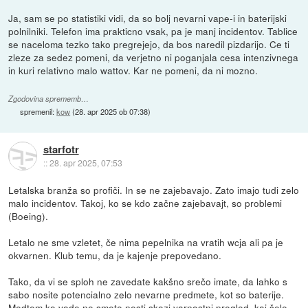
Ja, sam se po statistiki vidi, da so bolj nevarni vape-i in baterijski
polnilniki. Telefon ima prakticno vsak, pa je manj incidentov. Tablice
se naceloma tezko tako pregrejejo, da bos naredil pizdarijo. Ce ti
zleze za sedez pomeni, da verjetno ni poganjala cesa intenzivnega
in kuri relativno malo wattov. Kar ne pomeni, da ni mozno.
Zgodovina sprememb…
spremenil:
kow
(
28. apr 2025 ob 07:38
)
starfotr
::
28. apr 2025, 07:53
Letalska branža so profiči. In se ne zajebavajo. Zato imajo tudi zelo
malo incidentov. Takoj, ko se kdo začne zajebavajt, so problemi
(Boeing).
Letalo ne sme vzletet, če nima pepelnika na vratih wcja ali pa je
okvarnen. Klub temu, da je kajenje prepovedano.
Tako, da vi se sploh ne zavedate kakšno srečo imate, da lahko s
sabo nosite potencialno zelo nevarne predmete, kot so baterije.
Medtem ko vode ne smete nesti skozi varnostni pregled, kaj šele