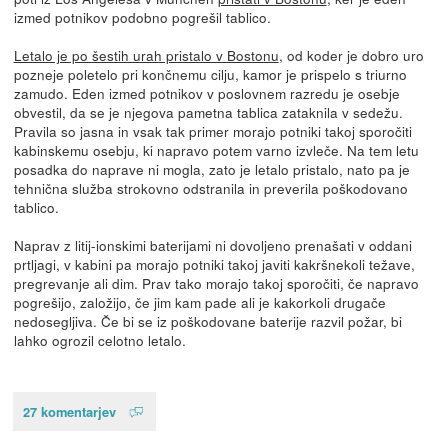
izmed potnikov podobno pogrešil tablico.
Letalo je po šestih urah pristalo v Bostonu
, od koder je dobro uro
pozneje poletelo pri končnemu cilju, kamor je prispelo s triurno
zamudo. Eden izmed potnikov v poslovnem razredu je osebje
obvestil, da se je njegova pametna tablica zataknila v sedežu.
Pravila so jasna in vsak tak primer morajo potniki takoj sporočiti
kabinskemu osebju, ki napravo potem varno izvleče. Na tem letu
posadka do naprave ni mogla, zato je letalo pristalo, nato pa je
tehnična služba strokovno odstranila in preverila poškodovano
tablico.
Naprav z litij-ionskimi baterijami ni dovoljeno prenašati v oddani
prtljagi, v kabini pa morajo potniki takoj javiti kakršnekoli težave,
pregrevanje ali dim. Prav tako morajo takoj sporočiti, če napravo
pogrešijo, založijo, če jim kam pade ali je kakorkoli drugače
nedosegljiva. Če bi se iz poškodovane baterije razvil požar, bi
lahko ogrozil celotno letalo.
27 komentarjev