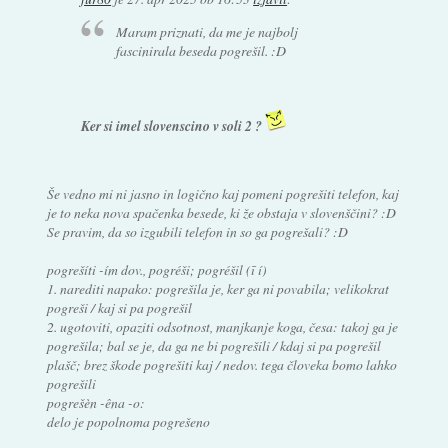
Maram priznati, da me je najbolj
fascinirala beseda pogrešil. :D
Ker si imel slovenscino v soli 2 ?
Še vedno mi ni jasno in logično kaj pomeni pogrešiti telefon, kaj
je to neka nova spačenka besede, ki že obstaja v slovenščini? :D
Se pravim, da so izgubili telefon in so ga pogrešali? :D
pogrešíti -ím dov., pogréši; pogréšil (ī í)
1. narediti napako: pogrešila je, ker ga ni povabila; velikokrat
pogreši / kaj si pa pogrešil
2. ugotoviti, opaziti odsotnost, manjkanje koga, česa: takoj ga je
pogrešila; bal se je, da ga ne bi pogrešili / kdaj si pa pogrešil
plašč; brez škode pogrešiti kaj / nedov. tega človeka bomo lahko
pogrešili
pogrešèn -êna -o:
delo je popolnoma pogrešeno