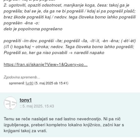
2. ugotoviti, opaziti odsotnost, manjkanje koga, česa: takoj ga je
pogrešila; bal se je, da ga ne bi pogrešili / kdaj si pa pogrešil plašč;
brez škode pogrešiti kaj / nedov. tega človeka bomo lahko pogrešili
pogrešèn -êna -o:
delo je popolnoma pogrešeno
pogrešíti -ím dov. pogréši -íte; pogréšil -íla, -ít/-ìt, -èn -êna; (-ét/-èt)
(í/ȋ í) koga/kaj ~ otroka; nedov. Tega človeka bomo lahko pogrešili;
Pogrešili so, ker ga niso povabili → naredili napako
https://fran.si/iskanje?View=1&Query=po...
Zgodovina sprememb…
spremenil:
fur80
(
5. maj 2025 ob 15:41
)
tony1
::
5. maj 2025, 15:43
Temu se reče naslajati se nad lastno nevednostjo. Ni pa nič
izgubljenega, preberi kompletno lokalno knjižnico, začni kar s
knjigami takoj za vrati.