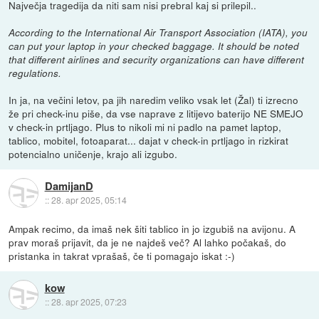
Največja tragedija da niti sam nisi prebral kaj si prilepil..
According to the International Air Transport Association (IATA), you
can put your laptop in your checked baggage. It should be noted
that different airlines and security organizations can have different
regulations.
In ja, na večini letov, pa jih naredim veliko vsak let (Žal) ti izrecno
že pri check-inu piše, da vse naprave z litijevo baterijo NE SMEJO
v check-in prtljago. Plus to nikoli mi ni padlo na pamet laptop,
tablico, mobitel, fotoaparat... dajat v check-in prtljago in rizkirat
potencialno uničenje, krajo ali izgubo.
DamijanD
::
28. apr 2025, 05:14
Ampak recimo, da imaš nek šiti tablico in jo izgubiš na avijonu. A
prav moraš prijavit, da je ne najdeš več? Al lahko počakaš, do
pristanka in takrat vprašaš, če ti pomagajo iskat :-)
kow
::
28. apr 2025, 07:23