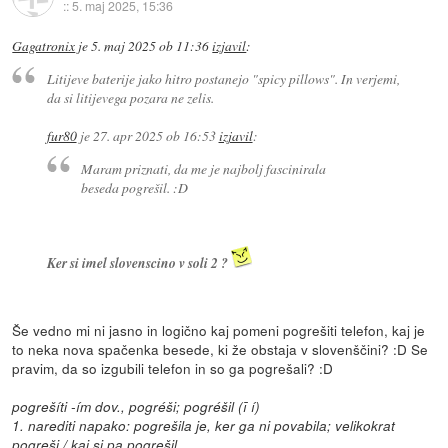
::
5. maj 2025, 15:36
Gagatronix
je
5. maj 2025 ob 11:36
izjavil
:
Litijeve baterije jako hitro postanejo "spicy pillows". In verjemi,
da si litijevega pozara ne zelis.
fur80
je
27. apr 2025 ob 16:53
izjavil
:
Maram priznati, da me je najbolj fascinirala
beseda pogrešil. :D
Ker si imel slovenscino v soli 2 ?
Še vedno mi ni jasno in logično kaj pomeni pogrešiti telefon, kaj je
to neka nova spačenka besede, ki že obstaja v slovenščini? :D Se
pravim, da so izgubili telefon in so ga pogrešali? :D
pogrešíti -ím dov., pogréši; pogréšil (ī í)
1. narediti napako: pogrešila je, ker ga ni povabila; velikokrat
pogreši / kaj si pa pogrešil