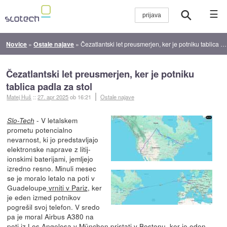
☰
Novice
»
Ostale najave
»
Čezatlantski let preusmerjen, ker je potniku tablica padla za stol
Čezatlantski let preusmerjen, ker je potniku
tablica padla za stol
Matej Huš
::
27. apr 2025
ob 16:21
Ostale najave
- V letalskem
Slo-Tech
prometu potencialno
nevarnost, ki jo predstavljajo
elektronske naprave z litij-
ionskimi baterijami, jemljejo
izredno resno. Minuli mesec
se je moralo letalo na poti v
Guadeloupe
vrniti v Pariz
, ker
je eden izmed potnikov
pogrešil svoj telefon. V sredo
pa je moral Airbus A380 na
poti iz Los Angelesa v München
pristati v Bostonu
, ker je eden