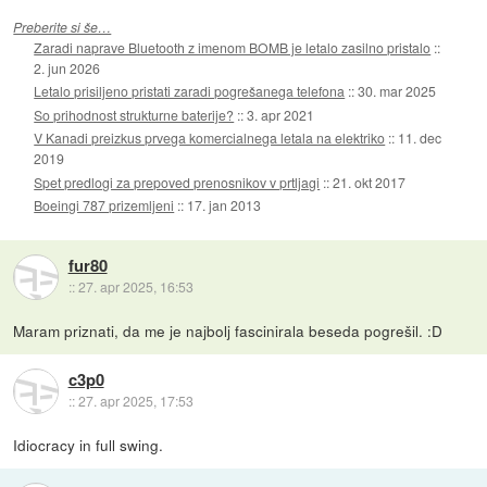
Preberite si še…
Zaradi naprave Bluetooth z imenom BOMB je letalo zasilno pristalo
::
2. jun 2026
Letalo prisiljeno pristati zaradi pogrešanega telefona
::
30. mar 2025
So prihodnost strukturne baterije?
::
3. apr 2021
V Kanadi preizkus prvega komercialnega letala na elektriko
::
11. dec
2019
Spet predlogi za prepoved prenosnikov v prtljagi
::
21. okt 2017
Boeingi 787 prizemljeni
::
17. jan 2013
fur80
::
27. apr 2025, 16:53
Maram priznati, da me je najbolj fascinirala beseda pogrešil. :D
c3p0
::
27. apr 2025, 17:53
Idiocracy in full swing.