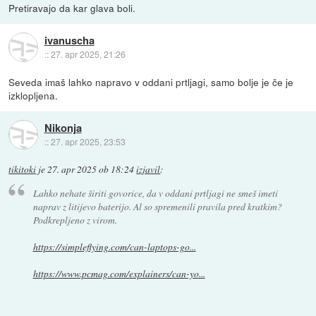
Pretiravajo da kar glava boli.
ivanuscha
::
27. apr 2025, 21:26
Seveda imaš lahko napravo v oddani prtljagi, samo bolje je če je
izklopljena.
Nikonja
::
27. apr 2025, 23:53
tikitoki
je
27. apr 2025 ob 18:24
izjavil
:
Lahko nehate širiti govorice, da v oddani prtljagi ne smeš imeti
naprav z litijevo baterijo. Al so spremenili pravila pred kratkim?
Podkrepljeno z virom.
https://simpleflying.com/can-laptops-go...
https://www.pcmag.com/explainers/can-yo...