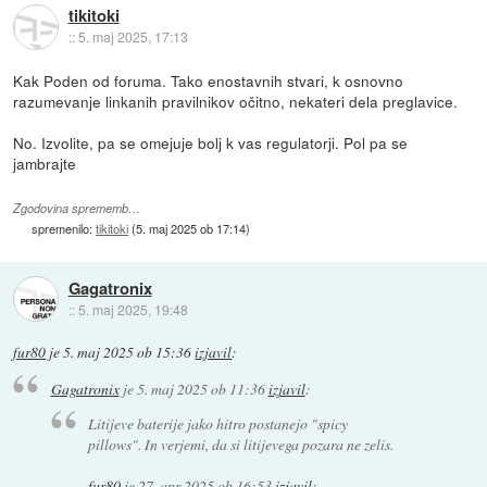
tikitoki
::
5. maj 2025, 17:13
Kak Poden od foruma. Tako enostavnih stvari, k osnovno
razumevanje linkanih pravilnikov očitno, nekateri dela preglavice.
No. Izvolite, pa se omejuje bolj k vas regulatorji. Pol pa se
jambrajte
Zgodovina sprememb…
spremenilo:
tikitoki
(
5. maj 2025 ob 17:14
)
Gagatronix
::
5. maj 2025, 19:48
fur80
je
5. maj 2025 ob 15:36
izjavil
:
Gagatronix
je
5. maj 2025 ob 11:36
izjavil
:
Litijeve baterije jako hitro postanejo "spicy
pillows". In verjemi, da si litijevega pozara ne zelis.
fur80
je
27. apr 2025 ob 16:53
izjavil
: