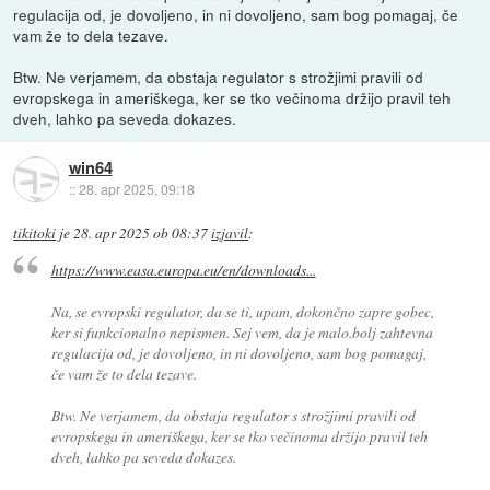
regulacija od, je dovoljeno, in ni dovoljeno, sam bog pomagaj, če
vam že to dela tezave.
Btw. Ne verjamem, da obstaja regulator s strožjimi pravili od
evropskega in ameriškega, ker se tko večinoma držijo pravil teh
dveh, lahko pa seveda dokazes.
win64
::
28. apr 2025, 09:18
tikitoki
je
28. apr 2025 ob 08:37
izjavil
:
https://www.easa.europa.eu/en/downloads...
Na, se evropski regulator, da se ti, upam, dokončno zapre gobec,
ker si funkcionalno nepismen. Sej vem, da je malo.bolj zahtevna
regulacija od, je dovoljeno, in ni dovoljeno, sam bog pomagaj,
če vam že to dela tezave.
Btw. Ne verjamem, da obstaja regulator s strožjimi pravili od
evropskega in ameriškega, ker se tko večinoma držijo pravil teh
dveh, lahko pa seveda dokazes.