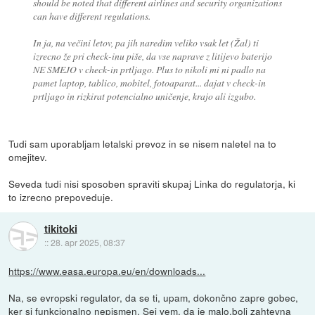
should be noted that different airlines and security organizations
can have different regulations.
In ja, na večini letov, pa jih naredim veliko vsak let (Žal) ti
izrecno že pri check-inu piše, da vse naprave z litijevo baterijo
NE SMEJO v check-in prtljago. Plus to nikoli mi ni padlo na
pamet laptop, tablico, mobitel, fotoaparat... dajat v check-in
prtljago in rizkirat potencialno uničenje, krajo ali izgubo.
Tudi sam uporabljam letalski prevoz in se nisem naletel na to
omejitev.
Seveda tudi nisi sposoben spraviti skupaj Linka do regulatorja, ki
to izrecno prepoveduje.
tikitoki
::
28. apr 2025, 08:37
https://www.easa.europa.eu/en/downloads...
Na, se evropski regulator, da se ti, upam, dokončno zapre gobec,
ker si funkcionalno nepismen. Sej vem, da je malo.bolj zahtevna