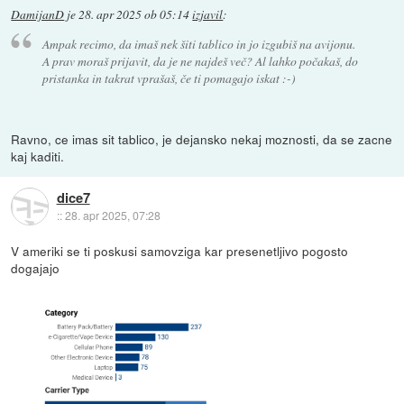
DamijanD
je
28. apr 2025 ob 05:14
izjavil
:
Ampak recimo, da imaš nek šiti tablico in jo izgubiš na avijonu.
A prav moraš prijavit, da je ne najdeš več? Al lahko počakaš, do
pristanka in takrat vprašaš, če ti pomagajo iskat :-)
Ravno, ce imas sit tablico, je dejansko nekaj moznosti, da se zacne
kaj kaditi.
dice7
::
28. apr 2025, 07:28
V ameriki se ti poskusi samovziga kar presenetljivo pogosto
dogajajo