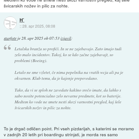
švicarskih nožev in pilic za nohte.
H`
::
28. apr 2025, 08:08
starfotr
je
28. apr 2025 ob 07:53
izjavil
:
Letalska branža so profiči. In se ne zajebavajo. Zato imajo tudi
zelo malo incidentov. Takoj, ko se kdo začne zajebavajt, so
problemi (Boeing).
Letalo ne sme vzletet, če nima pepelnika na vratih wcja ali pa je
okvarnen. Klub temu, da je kajenje prepovedano.
Tako, da vi se sploh ne zavedate kakšno srečo imate, da lahko s
sabo nosite potencialno zelo nevarne predmete, kot so baterije.
Medtem ko vode ne smete nesti skozi varnostni pregled, kaj šele
švicarskih nožev in pilic za nohte.
To je drgač odličen point. Pri vseh pizdarijah, s katerimi se moramo
v zadnjih 20 letih pri boardingu strinjati, je morda res samo