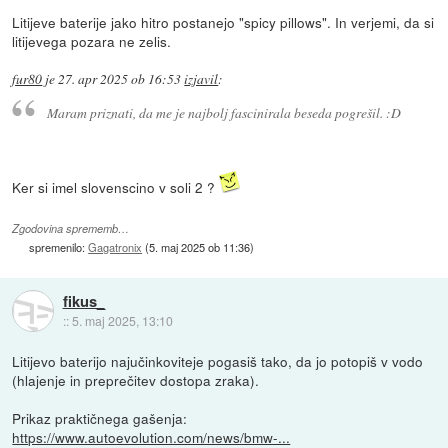
Litijeve baterije jako hitro postanejo "spicy pillows". In verjemi, da si
litijevega pozara ne zelis.
fur80
je
27. apr 2025 ob 16:53
izjavil
:
Maram priznati, da me je najbolj fascinirala beseda pogrešil. :D
Ker si imel slovenscino v soli 2 ?
Zgodovina sprememb…
spremenilo:
Gagatronix
(
5. maj 2025 ob 11:36
)
fikus_
::
5. maj 2025, 13:10
Litijevo baterijo najučinkoviteje pogasiš tako, da jo potopiš v vodo
(hlajenje in preprečitev dostopa zraka).
Prikaz praktičnega gašenja:
https://www.autoevolution.com/news/bmw-...