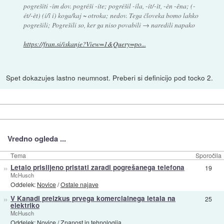
pogrešíti -ím dov. pogréši -íte; pogréšil -íla, -ít/-ìt, -èn -êna; (-
ét/-èt) (í/ȋ í) koga/kaj ~ otroka; nedov. Tega človeka bomo lahko
pogrešili; Pogrešili so, ker ga niso povabili → naredili napako
https://fran.si/iskanje?View=1&Query=po...
Spet dokazujes lastno neumnost. Preberi si definicijo pod tocko 2.
Vredno ogleda ...
Tema
Sporočila
»
Letalo prisiljeno pristati zaradi pogrešanega telefona
19
McHusch
Oddelek:
Novice
/
Ostale najave
»
V Kanadi preizkus prvega komercialnega letala na
25
elektriko
McHusch
Oddelek:
Novice
/
Znanost in tehnologija