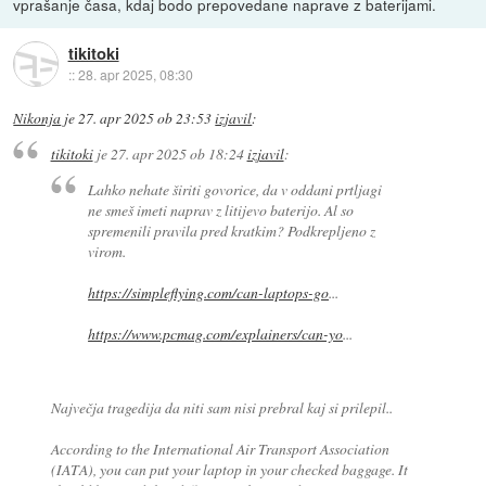
vprašanje časa, kdaj bodo prepovedane naprave z baterijami.
tikitoki
::
28. apr 2025, 08:30
Nikonja
je
27. apr 2025 ob 23:53
izjavil
:
tikitoki
je
27. apr 2025 ob 18:24
izjavil
:
Lahko nehate širiti govorice, da v oddani prtljagi
ne smeš imeti naprav z litijevo baterijo. Al so
spremenili pravila pred kratkim? Podkrepljeno z
virom.
https://simpleflying.com/can-laptops-go
...
https://www.pcmag.com/explainers/can-yo
...
Največja tragedija da niti sam nisi prebral kaj si prilepil..
According to the International Air Transport Association
(IATA), you can put your laptop in your checked baggage. It