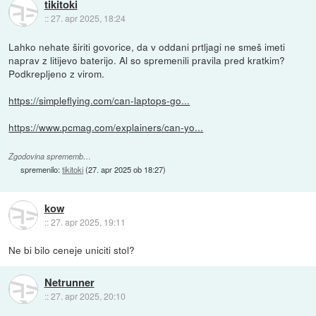
tikitoki
::
27. apr 2025, 18:24
Lahko nehate širiti govorice, da v oddani prtljagi ne smeš imeti
naprav z litijevo baterijo. Al so spremenili pravila pred kratkim?
Podkrepljeno z virom.
https://simpleflying.com/can-laptops-go...
https://www.pcmag.com/explainers/can-yo...
Zgodovina sprememb…
spremenilo:
tikitoki
(
27. apr 2025 ob 18:27
)
kow
::
27. apr 2025, 19:11
Ne bi bilo ceneje uniciti stol?
Netrunner
::
27. apr 2025, 20:10