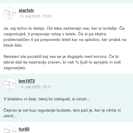
starfotr
::
5. maj 2025, 15:03
Ja, saj točno to delajo. Od tebe zahtevajo vse, kar si izmislijo. Če
nasprotuješ, ti prepovejo vstop v letalo. Če si pa ekstra
problematičen ti pa prepovedo leteti kar na splošno, ker prideš na
black listo.
Nekateri ste pozabili kaj vse se je dogajalo med korono. Če bi
takrat dali še kastracijo zraven, bi nek % ljudi to sprejelo in tudi
zagovarjalo.
bm1973
::
5. maj 2025, 15:17
V letalstvu ni šale, takoj ko izstopaš, si mrzel...
Čeprav je cel kup regulacije butaste, tam pač je, ker je nihče ni
ukinil...
fur80