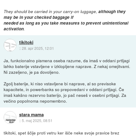
They should be carried in your carry-on luggage,
although they
may be in your checked baggage if
needed as long as you take measures to prevent unintentional
activation
.
tikitoki
::
28. apr 2025, 12:01
Ja, funkcionalno pismena oseba razume, da imaš v oddani prtljagi
lahko baterije vstavljene v izklopljene naprave. Z nekaj omejitvami.
Ni zazeljeno, je pa dovoljeno.
Zgolj baterije, ki niso vstavljene bi naprave, al so previsoke
kapacitete, in powerbanks so prepovedani v oddani prtljagi. Če
imaš kakšno rezervno baterijo, jo pač neseš v osebni prtljagi. Za
večino popolnoma nepomembno.
stara mama
::
5. maj 2025, 08:51
tikitoki, spet ščije proti vetru ker išče neke svoje pravice brez