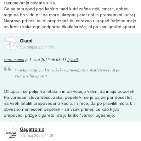
razumevanja celotne slike.
Če se tam spod pod kabino med kufri začne neki cmarit, noben
tega ne bo vidu niti ne more ukrepat (letet dol in premetavat kufre).
Napravo pri roki takoj prepoznaš in ustrezno ukrepaš (vrjetno majo
na krovu kake ognjeodporne škatle/vreče, al pa vsaj gasilni aparat.
Okapi
::
5. maj 2025, 11:16
stara mama
je
5. maj 2025 ob 08:51
izjavil
:
(vrjetno majo na krovu kake ognjeodporne škatle/vreče, al pa
vsaj gasilni aparat.
Offtopic - se peljem z letalom in pri veceju vidim, da imajo pepelnik.
Pa vprašam stevardeso, zakaj pepelnik, če je pa že par deset let
na vseh letalih prepovedano kaditi. In reče, da po pravilih mora biti
obvezno nameščen pepelnik - za vsak primer, če kdo kljub
prepovedi prižge cigareto, da jo lahko "varno" ugasnejo.
Gagatronix
::
5. maj 2025, 11:36