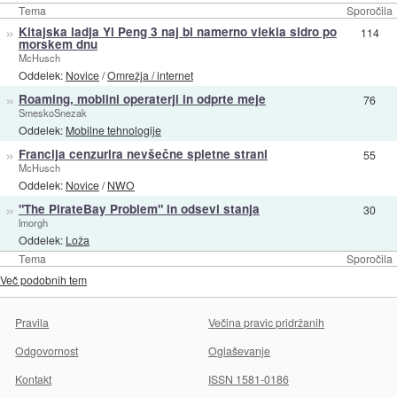
Tema
Sporočila
»
Kitajska ladja Yi Peng 3 naj bi namerno vlekla sidro po
114
morskem dnu
McHusch
Oddelek:
Novice
/
Omrežja / internet
»
Roaming, mobilni operaterji in odprte meje
76
SmeskoSnezak
Oddelek:
Mobilne tehnologije
»
Francija cenzurira nevšečne spletne strani
55
McHusch
Oddelek:
Novice
/
NWO
»
"The PirateBay Problem" in odsevi stanja
30
lmorgh
Oddelek:
Loža
Tema
Sporočila
Več podobnih tem
Pravila
Večina pravic pridržanih
Odgovornost
Oglaševanje
Kontakt
ISSN 1581-0186