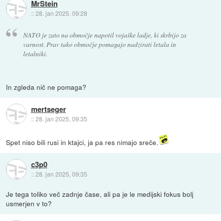
MrStein
::
28. jan 2025, 09:28
NATO je zato na območje napotil vojaške ladje, ki skrbijo za
varnost. Prav tako območje pomagajo nadzirati letala in
letalniki.
In zgleda nič ne pomaga?
mertseger
::
28. jan 2025, 09:35
Spet niso bili rusi in ktajci, ja pa res nimajo sreče.
c3p0
::
28. jan 2025, 09:35
Je tega toliko več zadnje čase, ali pa je le medijski fokus bolj
usmerjen v to?