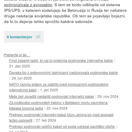
sinhronizirala z evropskim
. S tem se bodo odklopile od sistema
IPS/UPS, v katerem sodelujejo še Belorusija in Rusija ter nekatere
druge nekdanje sovjetske republike. Ob tem se pojavljajo bojazni,
da bi to dejanje lahko sprožilo kakšne sabotaže.
9 komentarjev
Preberite si še…
Finci zasegli ladjo, ki naj bi prekinila podmorske internetne kable
::
31. dec 2025
Danska bo z avtonomnimi jadrnicami nadzorovala podmorske kable
::
29. jun 2025
NATO razvija sistem za zaščito pred prerezanimi podmorskimi
internetnimi kabli
::
1. jan 2025
Meta želi zgraditi najdaljši podmorski internetni kabel
::
29. nov 2024
Za poškodbo podmorskih kablov v Baltskem morju osumljena
kitajska tovorna ladja
::
22. nov 2024
Pretrgan podmorski internetni kabel blizu Jemna bo med spopadi
težko popraviti
::
27. feb 2024
Pretrgan podmorski optični kabel od sveta odrezal pacifiško otočje
::
13. jul 2015