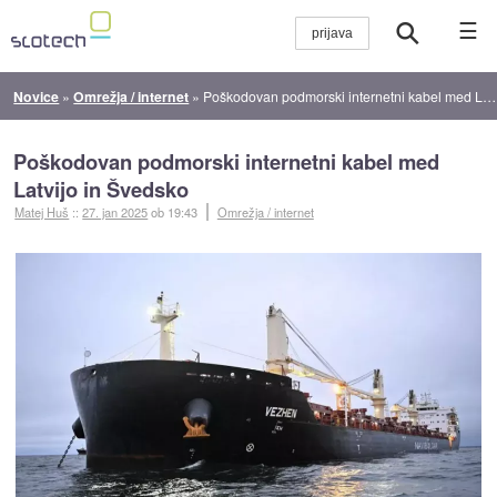
☰
Novice
»
Omrežja / internet
»
Poškodovan podmorski internetni kabel med Latvijo in Švedsko
Poškodovan podmorski internetni kabel med
Latvijo in Švedsko
Matej Huš
::
27. jan 2025
ob 19:43
Omrežja / internet