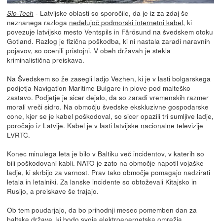
- Latvijske oblasti so sporočile, da je iz za zdaj še
Slo-Tech
neznanega razloga
nedelujoč podmorski internetni kabel
, ki
povezuje latvijsko mesto Ventspils in Fårösund na švedskem otoku
Gotland. Razlog je fizična poškodba, ki ni nastala zaradi naravnih
pojavov, so ocenili pristojni. V obeh državah je stekla
kriminalistična preiskava.
Na Švedskem so že zasegli ladjo Vezhen, ki je v lasti bolgarskega
podjetja Navigation Maritime Bulgare in plove pod malteško
zastavo. Podjetje je sicer dejalo, da so zaradi vremenskih razmer
morali vreči sidro. Na območju švedske ekskluzivne gospodarske
cone, kjer se je kabel poškodoval, so sicer opazili tri sumljive ladje,
poročajo iz Latvije. Kabel je v lasti latvijske nacionalne televizije
LVRTC.
Konec minulega leta je bilo v Baltiku več incidentov, v katerih so
bili poškodovani kabli. NATO je zato na območje napotil vojaške
ladje, ki skrbijo za varnost. Prav tako območje pomagajo nadzirati
letala in letalniki. Za lanske incidente so obtoževali Kitajsko in
Rusijo, a preiskave še trajajo.
Ob tem poudarjajo, da bo prihodnji mesec pomemben dan za
baltske države, ki bodo svoja elektroenergetska omrežja