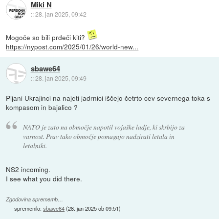
Miki N
::
28. jan 2025, 09:42
Mogoče so bili prdeči kiti?
https://nypost.com/2025/01/26/world-new...
sbawe64
::
28. jan 2025, 09:49
Pijani Ukrajinci na najeti jadrnici iščejo četrto cev severnega toka s
kompasom in bajalico ?
NATO je zato na območje napotil vojaške ladje, ki skrbijo za
varnost. Prav tako območje pomagajo nadzirati letala in
letalniki.
NS2 incoming.
I see what you did there.
Zgodovina sprememb…
spremenilo:
sbawe64
(
28. jan 2025 ob 09:51
)