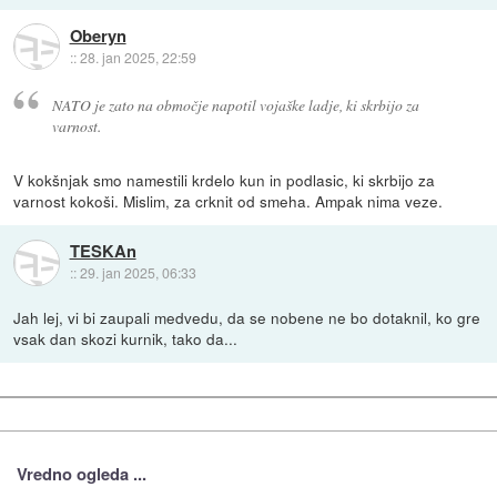
Oberyn
::
28. jan 2025, 22:59
NATO je zato na območje napotil vojaške ladje, ki skrbijo za
varnost.
V kokšnjak smo namestili krdelo kun in podlasic, ki skrbijo za
varnost kokoši. Mislim, za crknit od smeha. Ampak nima veze.
TESKAn
::
29. jan 2025, 06:33
Jah lej, vi bi zaupali medvedu, da se nobene ne bo dotaknil, ko gre
vsak dan skozi kurnik, tako da...
Vredno ogleda ...