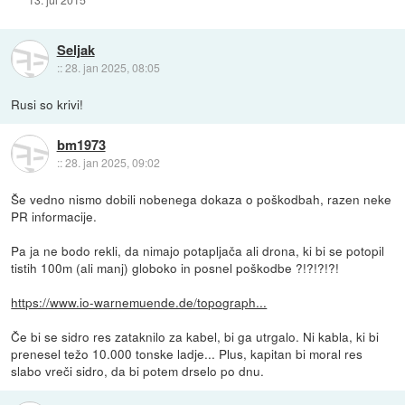
Seljak
::
28. jan 2025, 08:05
Rusi so krivi!
bm1973
::
28. jan 2025, 09:02
Še vedno nismo dobili nobenega dokaza o poškodbah, razen neke
PR informacije.
Pa ja ne bodo rekli, da nimajo potapljača ali drona, ki bi se potopil
tistih 100m (ali manj) globoko in posnel poškodbe ?!?!?!?!
https://www.io-warnemuende.de/topograph...
Če bi se sidro res zataknilo za kabel, bi ga utrgalo. Ni kabla, ki bi
prenesel težo 10.000 tonske ladje... Plus, kapitan bi moral res
slabo vreči sidro, da bi potem drselo po dnu.