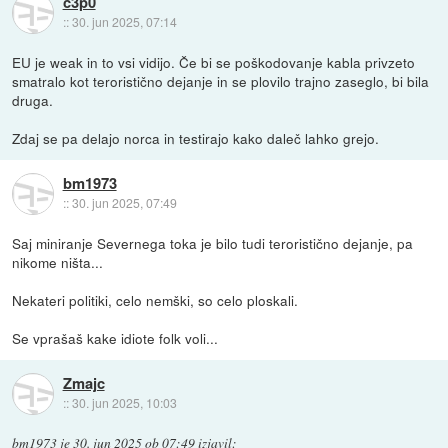
c3p0
::
30. jun 2025, 07:14
EU je weak in to vsi vidijo. Če bi se poškodovanje kabla privzeto
smatralo kot teroristično dejanje in se plovilo trajno zaseglo, bi bila
druga.
Zdaj se pa delajo norca in testirajo kako daleč lahko grejo.
bm1973
::
30. jun 2025, 07:49
Saj miniranje Severnega toka je bilo tudi teroristično dejanje, pa
nikome ništa...
Nekateri politiki, celo nemški, so celo ploskali.
Se vprašaš kake idiote folk voli...
Zmajc
::
30. jun 2025, 10:03
bm1973
je
30. jun 2025 ob 07:49
izjavil
: