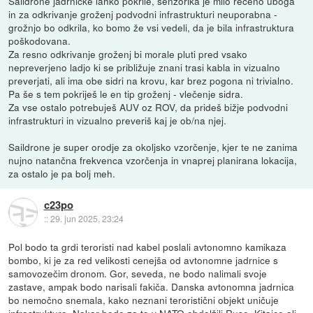
Saildrone jadrničke lahko pokrile, senzorika je milo rečeno uboga
in za odkrivanje groženj podvodni infrastrukturi neuporabna -
grožnjo bo odkrila, ko bomo že vsi vedeli, da je bila infrastruktura
poškodovana.
Za resno odkrivanje groženj bi morale pluti pred vsako
nepreverjeno ladjo ki se približuje znani trasi kabla in vizualno
preverjati, ali ima obe sidri na krovu, kar brez pogona ni trivialno.
Pa še s tem pokriješ le en tip groženj - vlečenje sidra.
Za vse ostalo potrebuješ AUV oz ROV, da prideš bižje podvodni
infrastrukturi in vizualno preveriš kaj je ob/na njej.
Saildrone je super orodje za okoljsko vzorčenje, kjer te ne zanima
nujno natančna frekvenca vzorčenja in vnaprej planirana lokacija,
za ostalo je pa bolj meh.
c23po
::
29. jun 2025, 23:24
Pol bodo ta grdi teroristi nad kabel poslali avtonomno kamikaza
bombo, ki je za red velikosti cenejša od avtonomne jadrnice s
samovozečim dronom. Gor, seveda, ne bodo nalimali svoje
zastave, ampak bodo narisali fakiča. Danska avtonomna jadrnica
bo nemočno snemala, kako neznani teroristični objekt uničuje