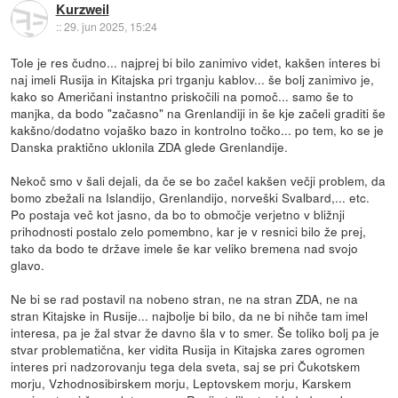
Kurzweil
::
29. jun 2025, 15:24
Tole je res čudno... najprej bi bilo zanimivo videt, kakšen interes bi
naj imeli Rusija in Kitajska pri trganju kablov... še bolj zanimivo je,
kako so Američani instantno priskočili na pomoč... samo še to
manjka, da bodo "začasno" na Grenlandiji in še kje začeli graditi še
kakšno/dodatno vojaško bazo in kontrolno točko... po tem, ko se je
Danska praktično uklonila ZDA glede Grenlandije.
Nekoč smo v šali dejali, da če se bo začel kakšen večji problem, da
bomo zbežali na Islandijo, Grenlandijo, norveški Svalbard,... etc.
Po postaja več kot jasno, da bo to območje verjetno v bližnji
prihodnosti postalo zelo pomembno, kar je v resnici bilo že prej,
tako da bodo te države imele še kar veliko bremena nad svojo
glavo.
Ne bi se rad postavil na nobeno stran, ne na stran ZDA, ne na
stran Kitajske in Rusije... najbolje bi bilo, da ne bi nihče tam imel
interesa, pa je žal stvar že davno šla v to smer. Še toliko bolj pa je
stvar problematična, ker vidita Rusija in Kitajska zares ogromen
interes pri nadzorovanju tega dela sveta, saj se pri Čukotskem
morju, Vzhodnosibirskem morju, Leptovskem morju, Karskem