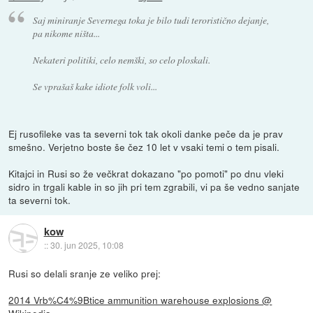
Saj miniranje Severnega toka je bilo tudi teroristično dejanje,
pa nikome ništa...
Nekateri politiki, celo nemški, so celo ploskali.
Se vprašaš kake idiote folk voli...
Ej rusofileke vas ta severni tok tak okoli danke peče da je prav
smešno. Verjetno boste še čez 10 let v vsaki temi o tem pisali.
Kitajci in Rusi so že večkrat dokazano "po pomoti" po dnu vleki
sidro in trgali kable in so jih pri tem zgrabili, vi pa še vedno sanjate
ta severni tok.
kow
::
30. jun 2025, 10:08
Rusi so delali sranje ze veliko prej:
2014 Vrb%C4%9Btice ammunition warehouse explosions @
Wikipedia