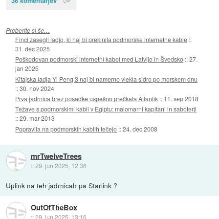
36 komentarjev
Preberite si še…
Finci zasegli ladjo, ki naj bi prekinila podmorske internetne kable
::
31. dec 2025
Poškodovan podmorski internetni kabel med Latvijo in Švedsko
::
27.
jan 2025
Kitajska ladja Yi Peng 3 naj bi namerno vlekla sidro po morskem dnu
::
30. nov 2024
Prva jadrnica brez posadke uspešno prečkala Atlantik
::
11. sep 2018
Težave s podmorskimi kabli v Egiptu: malomarni kapitani in saboterji
::
29. mar 2013
Popravila na podmorskih kablih tečejo
::
24. dec 2008
mrTwelveTrees
::
29. jun 2025, 12:36
Uplink na teh jadrnicah pa Starlink ?
OutOfTheBox
::
29. jun 2025, 13:16