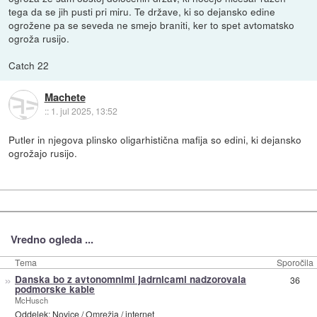
tega da se jih pusti pri miru. Te države, ki so dejansko edine
ogrožene pa se seveda ne smejo braniti, ker to spet avtomatsko
ogroža rusijo.
Catch 22
Machete
::
1. jul 2025, 13:52
Putler in njegova plinsko oligarhistična mafija so edini, ki dejansko
ogrožajo rusijo.
Vredno ogleda ...
Tema
Sporočila
»
Danska bo z avtonomnimi jadrnicami nadzorovala
36
podmorske kable
McHusch
Oddelek:
Novice
/
Omrežja / internet