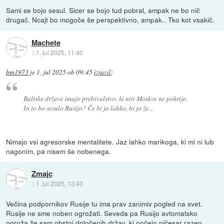
Sami se bojo sesul. Sicer se bojo tud pobral, ampak ne bo nič
drugač. Ncajt bo mogoče še perspektivno, ampak.. Tko kot vsakič.
Machete
::
1. jul 2025, 11:40
bm1973
je
1. jul 2025 ob 09:45
izjavil
:
Baltske države imajo prebivalstvo, ki niti Moskve ne pokrije.
In to bo sesulo Rusijo? Če bi jo lahko, bi jo že...
Nimajo vsi agresorske mentalitete. Jaz lahko marikoga, ki mi ni lub
nagonim, pa nisem še nobenega.
Zmajc
::
1. jul 2025, 13:43
Večina podpornikov Rusije tu ima prav zanimiv pogled na svet.
Rusije ne sme noben ogrožati. Seveda pa Rusijo avtomatsko
ogroža že sam obstoj določenih držav, ki nočejo ničesar razen