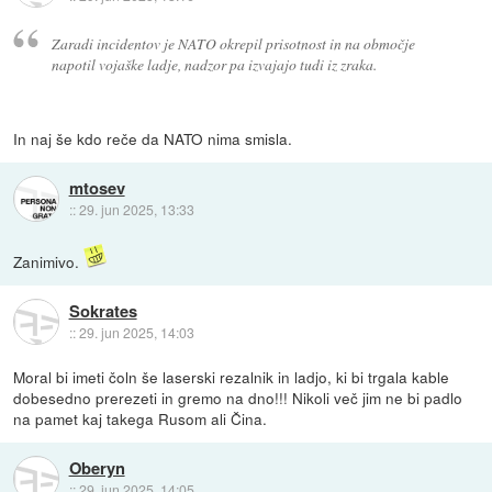
Zaradi incidentov je NATO okrepil prisotnost in na območje
napotil vojaške ladje, nadzor pa izvajajo tudi iz zraka.
In naj še kdo reče da NATO nima smisla.
mtosev
::
29. jun 2025, 13:33
Zanimivo.
Sokrates
::
29. jun 2025, 14:03
Moral bi imeti čoln še laserski rezalnik in ladjo, ki bi trgala kable
dobesedno prerezeti in gremo na dno!!! Nikoli več jim ne bi padlo
na pamet kaj takega Rusom ali Čina.
Oberyn
::
29. jun 2025, 14:05