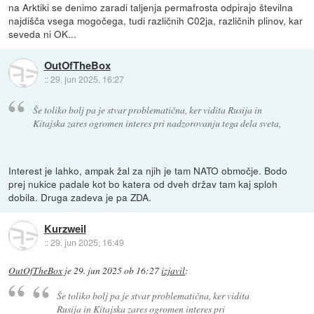
na Arktiki se denimo zaradi taljenja permafrosta odpirajo številna
najdišča vsega mogočega, tudi različnih C02ja, različnih plinov, kar
seveda ni OK...
OutOfTheBox
::
29. jun 2025, 16:27
Še toliko bolj pa je stvar problematična, ker vidita Rusija in
Kitajska zares ogromen interes pri nadzorovanju tega dela sveta,
Interest je lahko, ampak žal za njih je tam NATO območje. Bodo
prej nukice padale kot bo katera od dveh držav tam kaj sploh
dobila. Druga zadeva je pa ZDA.
Kurzweil
::
29. jun 2025, 16:49
OutOfTheBox
je
29. jun 2025 ob 16:27
izjavil
:
Še toliko bolj pa je stvar problematična, ker vidita
Rusija in Kitajska zares ogromen interes pri