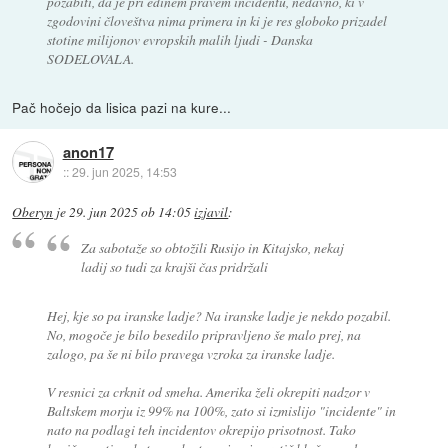
pozabiti, da je pri edinem pravem incidentu, nedavno, ki v
zgodovini človeštva nima primera in ki je res globoko prizadel
stotine milijonov evropskih malih ljudi - Danska
SODELOVALA.
Pač hočejo da lisica pazi na kure...
anon17
::
29. jun 2025, 14:53
Oberyn
je
29. jun 2025 ob 14:05
izjavil
:
Za sabotaže so obtožili Rusijo in Kitajsko, nekaj
ladij so tudi za krajši čas pridržali
Hej, kje so pa iranske ladje? Na iranske ladje je nekdo pozabil.
No, mogoče je bilo besedilo pripravljeno še malo prej, na
zalogo, pa še ni bilo pravega vzroka za iranske ladje.
V resnici za crknit od smeha. Amerika želi okrepiti nadzor v
Baltskem morju iz 99% na 100%, zato si izmislijo "incidente" in
nato na podlagi teh incidentov okrepijo prisotnost. Tako