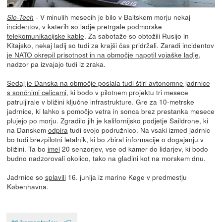
- V minulih mesecih je bilo v Baltskem morju nekaj
Slo-Tech
incidentov
, v katerih
so ladje pretrgale podmorske
telekomunikacijske kable
. Za sabotaže so obtožili Rusijo in
Kitajsko, nekaj ladij so tudi za krajši čas pridržali. Zaradi incidentov
je NATO okrepil prisotnost in na območje napotil vojaške ladje
,
nadzor pa izvajajo tudi iz zraka.
Sedaj je Danska na območje poslala tudi štiri avtonomne jadrnice
s sončnimi celicami
, ki bodo v pilotnem projektu tri mesece
patruljirale v bližini ključne infrastrukture. Gre za 10-metrske
jadrnice, ki lahko s pomočjo vetra in sonca brez prestanka mesece
plujejo po morju. Zgradilo jih je kalifornijsko podjetje Saildrone, ki
na Danskem
odpira
tudi svojo podružnico. Na vsaki izmed jadrnic
bo tudi brezpilotni letalnik, ki bo zbiral informacije o dogajanju v
bližini. Ta bo
imel
20 senzorjev, vse od kamer do lidarjev, ki bodo
budno nadzorovali okolico, tako na gladini kot na morskem dnu.
Jadrnice so
splavili
16. junija iz marine Køge v predmestju
Københavna.