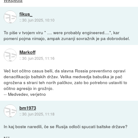
fikus_
::
30. jun 2025, 10:10
To piše v tvojem viru " .... were probably engineered....", kar
pomeni pojma nimajo, ampak zunanji sovražnik je pa dobrodošel.
Markoff
::
30. jun 2025, 11:16
Več kot očitno casus belli, da slavna Rossia preventivno opravi
denacifikacijo baltskih držav. Velika medvedja babuška je pač
ogrožena s strani teh norih palčkov, zato bo potrebno ustaviti to
očitno agresijo in grožnjo.
-- Medvedev, verjetno
bm1973
::
30. jun 2025, 11:18
In kaj boste naredili, če se Rusija odloči spucati baltske države?
Nič...