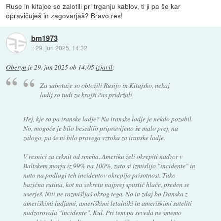
Ruse in kitajce so zalotili pri trganju kablov, ti ji pa še kar
opravičuješ in zagovarjaš? Bravo res!
bm1973
::
29. jun 2025, 14:32
Oberyn
je
29. jun 2025 ob 14:05
izjavil
:
Za sabotaže so obtožili Rusijo in Kitajsko, nekaj
ladij so tudi za krajši čas pridržali
Hej, kje so pa iranske ladje? Na iranske ladje je nekdo pozabil.
No, mogoče je bilo besedilo pripravljeno še malo prej, na
zalogo, pa še ni bilo pravega vzroka za iranske ladje.
V resnici za crknit od smeha. Amerika želi okrepiti nadzor v
Baltskem morju iz 99% na 100%, zato si izmislijo "incidente" in
nato na podlagi teh incidentov okrepijo prisotnost. Tako
bazična rutina, kot na sekretu najprej spustič hlače, preden se
userješ. Niti ne razmišljaš okrog tega. No in zdaj bo Danska z
ameriškimi ladjami, ameriškimi letalniki in ameriškimi sateliti
nadzorovala "incidente". Kul. Pri tem pa seveda ne smemo