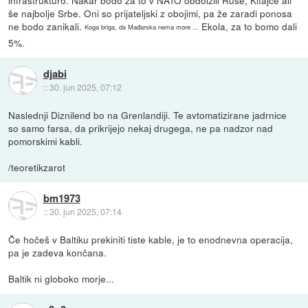
infrastrukturo. Nakar bodo za to v NATO obdolžili Ruse, Kitajce ali
še najbolje Srbe. Oni so prijateljski z obojimi, pa že zaradi ponosa
ne bodo zanikali.
Ekola, za to bomo dali
Koga briga, da Mađarska nema more ...
5%.
djabi
::
30. jun 2025, 07:12
Naslednji Diznilend bo na Grenlandiji. Te avtomatizirane jadrnice
so samo farsa, da prikrijejo nekaj drugega, ne pa nadzor nad
pomorskimi kabli.
/teoretikzarot
bm1973
::
30. jun 2025, 07:14
Če hočeš v Baltiku prekiniti tiste kable, je to enodnevna operacija,
pa je zadeva končana.
Baltik ni globoko morje...