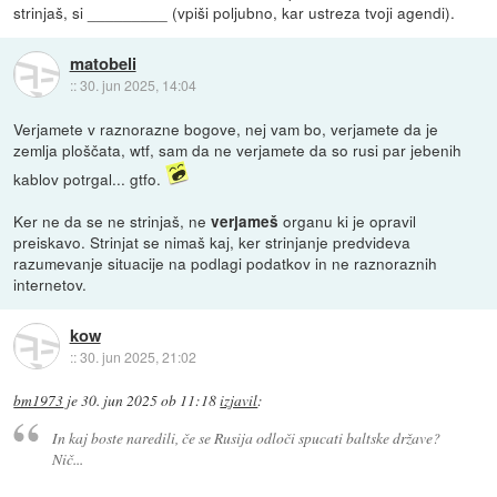
strinjaš, si _________ (vpiši poljubno, kar ustreza tvoji agendi).
matobeli
::
30. jun 2025, 14:04
Verjamete v raznorazne bogove, nej vam bo, verjamete da je
zemlja ploščata, wtf, sam da ne verjamete da so rusi par jebenih
kablov potrgal... gtfo.
Ker ne da se ne strinjaš, ne
organu ki je opravil
verjameš
preiskavo. Strinjat se nimaš kaj, ker strinjanje predvideva
razumevanje situacije na podlagi podatkov in ne raznoraznih
internetov.
kow
::
30. jun 2025, 21:02
bm1973
je
30. jun 2025 ob 11:18
izjavil
:
In kaj boste naredili, če se Rusija odloči spucati baltske države?
Nič...