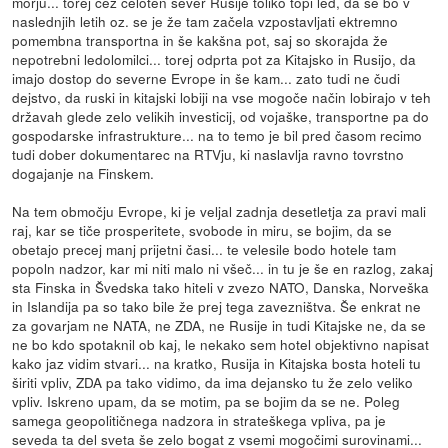
morju... torej čez celoten sever Rusije toliko topi led, da se bo v
naslednjih letih oz. se je že tam začela vzpostavljati ektremno
pomembna transportna in še kakšna pot, saj so skorajda že
nepotrebni ledolomilci... torej odprta pot za Kitajsko in Rusijo, da
imajo dostop do severne Evrope in še kam... zato tudi ne čudi
dejstvo, da ruski in kitajski lobiji na vse mogoče način lobirajo v teh
državah glede zelo velikih investicij, od vojaške, transportne pa do
gospodarske infrastrukture... na to temo je bil pred časom recimo
tudi dober dokumentarec na RTVju, ki naslavlja ravno tovrstno
dogajanje na Finskem.
Na tem območju Evrope, ki je veljal zadnja desetletja za pravi mali
raj, kar se tiče prosperitete, svobode in miru, se bojim, da se
obetajo precej manj prijetni časi... te velesile bodo hotele tam
popoln nadzor, kar mi niti malo ni všeč... in tu je še en razlog, zakaj
sta Finska in Švedska tako hiteli v zvezo NATO, Danska, Norveška
in Islandija pa so tako bile že prej tega zavezništva. Še enkrat ne
za govarjam ne NATA, ne ZDA, ne Rusije in tudi Kitajske ne, da se
ne bo kdo spotaknil ob kaj, le nekako sem hotel objektivno napisat
kako jaz vidim stvari... na kratko, Rusija in Kitajska bosta hoteli tu
širiti vpliv, ZDA pa tako vidimo, da ima dejansko tu že zelo veliko
vpliv. Iskreno upam, da se motim, pa se bojim da se ne. Poleg
samega geopolitičnega nadzora in strateškega vpliva, pa je
seveda ta del sveta še zelo bogat z vsemi mogočimi surovinami...