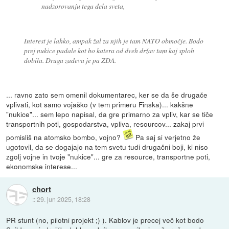
nadzorovanju tega dela sveta,
Interest je lahko, ampak žal za njih je tam NATO območje. Bodo
prej nukice padale kot bo katera od dveh držav tam kaj sploh
dobila. Druga zadeva je pa ZDA.
... ravno zato sem omenil dokumentarec, ker se da še drugače
vplivati, kot samo vojaško (v tem primeru Finska)... kakšne
"nukice"... sem lepo napisal, da gre primarno za vpliv, kar se tiče
transportnih poti, gospodarstva, vpliva, resourcov... zakaj prvi
pomisliš na atomsko bombo, vojno?
Pa saj si verjetno že
ugotovil, da se dogajajo na tem svetu tudi drugačni boji, ki niso
zgolj vojne in tvoje "nukice"... gre za resource, transportne poti,
ekonomske interese...
chort
::
29. jun 2025, 18:28
PR stunt (no, pilotni projekt ;) ). Kablov je precej več kot bodo