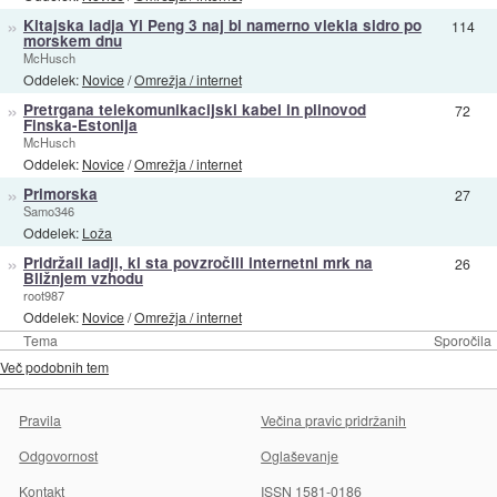
»
Kitajska ladja Yi Peng 3 naj bi namerno vlekla sidro po
114
morskem dnu
McHusch
Oddelek:
Novice
/
Omrežja / internet
»
Pretrgana telekomunikacijski kabel in plinovod
72
Finska-Estonija
McHusch
Oddelek:
Novice
/
Omrežja / internet
»
Primorska
27
Samo346
Oddelek:
Loža
»
Pridržali ladji, ki sta povzročili internetni mrk na
26
Bližnjem vzhodu
root987
Oddelek:
Novice
/
Omrežja / internet
Tema
Sporočila
Več podobnih tem
Pravila
Večina pravic pridržanih
Odgovornost
Oglaševanje
Kontakt
ISSN 1581-0186