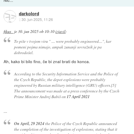
darkolord
::
30. jun 2025, 11:26
fikus_
je
30. jun 2025 ob 10:10
izjavil
:
To piše v tvojem viru " .... were probably engineered....", kar
pomeni pojma nimajo, ampak zunanji sovražnik je pa
dobrodošel.
Ah, kako bi bilo fino, če bi znal brati do konca.
According to the Security Information Service and the Police of
the Czech Republic, the depot explosions were probably
engineered by Russian military intelligence (GRU) officers.[5]
The announcement was made at a press conference by the Czech
Prime Minister Andrej Babiš on
17 April 2021
...
On April, 29 2024
the Police of the Czech Republic announced
the completion of the investigation of explosions, stating that it