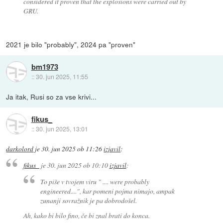
considered it proven that the explosions were carried out by
GRU.
2021 je bilo "probably", 2024 pa "proven"
bm1973
::
30. jun 2025, 11:55
Ja itak, Rusi so za vse krivi...
fikus_
::
30. jun 2025, 13:01
darkolord
je
30. jun 2025 ob 11:26
izjavil
:
fikus_
je
30. jun 2025 ob 10:10
izjavil
:
To piše v tvojem viru " .... were probably
engineered....", kar pomeni pojma nimajo, ampak
zunanji sovražnik je pa dobrodošel.
Ah, kako bi bilo fino, če bi znal brati do konca.