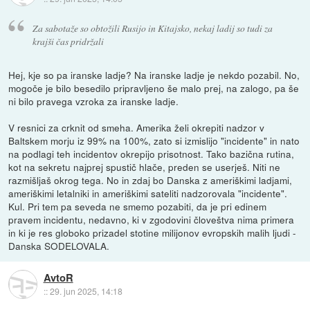
Za sabotaže so obtožili Rusijo in Kitajsko, nekaj ladij so tudi za
krajši čas pridržali
Hej, kje so pa iranske ladje? Na iranske ladje je nekdo pozabil. No,
mogoče je bilo besedilo pripravljeno še malo prej, na zalogo, pa še
ni bilo pravega vzroka za iranske ladje.
V resnici za crknit od smeha. Amerika želi okrepiti nadzor v
Baltskem morju iz 99% na 100%, zato si izmislijo "incidente" in nato
na podlagi teh incidentov okrepijo prisotnost. Tako bazična rutina,
kot na sekretu najprej spustič hlače, preden se userješ. Niti ne
razmišljaš okrog tega. No in zdaj bo Danska z ameriškimi ladjami,
ameriškimi letalniki in ameriškimi sateliti nadzorovala "incidente".
Kul. Pri tem pa seveda ne smemo pozabiti, da je pri edinem
pravem incidentu, nedavno, ki v zgodovini človeštva nima primera
in ki je res globoko prizadel stotine milijonov evropskih malih ljudi -
Danska SODELOVALA.
AvtoR
::
29. jun 2025, 14:18