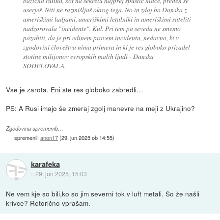
bazična rutina, kot na sekretu najprej spustič hlače, preden se
userješ. Niti ne razmišljaš okrog tega. No in zdaj bo Danska z
ameriškimi ladjami, ameriškimi letalniki in ameriškimi sateliti
nadzorovala "incidente". Kul. Pri tem pa seveda ne smemo
pozabiti, da je pri edinem pravem incidentu, nedavno, ki v
zgodovini človeštva nima primera in ki je res globoko prizadel
stotine milijonov evropskih malih ljudi - Danska
SODELOVALA.
Vse je zarota. Eni ste res globoko zabredli…
PS: A Rusi imajo še zmeraj zgolj manevre na meji z Ukrajino?
Zgodovina sprememb…
spremenil:
anon17
(
29. jun 2025 ob 14:55
)
karafeka
::
29. jun 2025, 15:03
Ne vem kje so bili,ko so jim severni tok v luft metali. So že našli
krivce? Retorično vprašam.