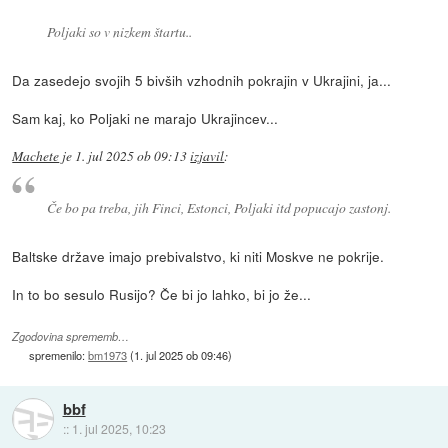
Poljaki so v nizkem štartu..
Da zasedejo svojih 5 bivših vzhodnih pokrajin v Ukrajini, ja...
Sam kaj, ko Poljaki ne marajo Ukrajincev...
Machete
je
1. jul 2025 ob 09:13
izjavil
:
Če bo pa treba, jih Finci, Estonci, Poljaki itd popucajo zastonj.
Baltske države imajo prebivalstvo, ki niti Moskve ne pokrije.
In to bo sesulo Rusijo? Če bi jo lahko, bi jo že...
Zgodovina sprememb…
spremenilo:
bm1973
(
1. jul 2025 ob 09:46
)
bbf
::
1. jul 2025, 10:23