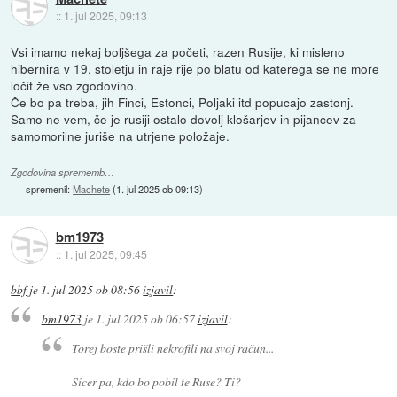
::
1. jul 2025, 09:13
Vsi imamo nekaj boljšega za početi, razen Rusije, ki misleno
hibernira v 19. stoletju in raje rije po blatu od katerega se ne more
ločit že vso zgodovino.
Če bo pa treba, jih Finci, Estonci, Poljaki itd popucajo zastonj.
Samo ne vem, če je rusiji ostalo dovolj klošarjev in pijancev za
samomorilne juriše na utrjene položaje.
Zgodovina sprememb…
spremenil:
Machete
(
1. jul 2025 ob 09:13
)
bm1973
::
1. jul 2025, 09:45
bbf
je
1. jul 2025 ob 08:56
izjavil
:
bm1973
je
1. jul 2025 ob 06:57
izjavil
:
Torej boste prišli nekrofili na svoj račun...
Sicer pa, kdo bo pobil te Ruse? Ti?