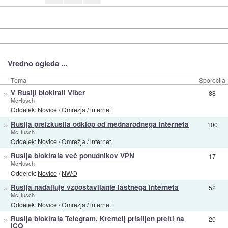
Vredno ogleda ...
Tema
Sporočila
»
V Rusiji blokirali Viber
88
McHusch
Oddelek:
Novice
/
Omrežja / internet
»
Rusija preizkusila odklop od mednarodnega interneta
100
McHusch
Oddelek:
Novice
/
Omrežja / internet
»
Rusija blokirala več ponudnikov VPN
17
McHusch
Oddelek:
Novice
/
NWO
»
Rusija nadaljuje vzpostavljanje lastnega interneta
52
McHusch
Oddelek:
Novice
/
Omrežja / internet
»
Rusija blokirala Telegram, Kremelj prisiljen preiti na
20
ICQ