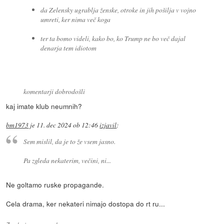
da Zelensky ugrablja ženske, otroke in jih pošilja v vojno
umreti, ker nima več koga
ter ta bomo videli, kako bo, ko Trump ne bo več dajal
denarja tem idiotom
komentarji dobrodošli
kaj imate klub neumnih?
bm1973
je
11. dec 2024 ob 12:46
izjavil
:
Sem mislil, da je to že vsem jasno.
Pa zgleda nekaterim, večini, ni...
Ne goltamo ruske propagande.
Cela drama, ker nekateri nimajo dostopa do rt ru...