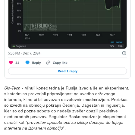
- Minuli konec tedna
je Rusija izvedla še en eksperimen
t,
Slo-Tech
s katerim so preverjali pripravljenost na uvedbo državnega
interneta, ki ne bi bil povezan s svetovnim medmrežjem. Preizkus
so izvedli na območju pokrajin Čečenija, Dagestan in Ingušetija,
kjer so od pozne sobote do nedelje zvečer opazili prekinitve
mednarodnih povezav. Regulator Roskomnadzor je eksperiment
označil kot "
preveritev sposobnosti za izklop dostopa do tujega
".
interneta na izbranem območju