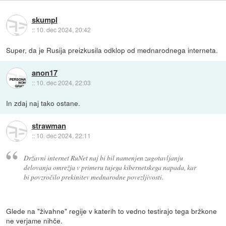
skumpl
::
10. dec 2024, 20:42
Super, da je Rusija preizkusila odklop od mednarodnega interneta.
anon17
::
10. dec 2024, 22:03
In zdaj naj tako ostane.
strawman
::
10. dec 2024, 22:11
Državni internet RuNet naj bi bil namenjen zagotavljanju
delovanja omrežja v primeru tujega kibernetskega napada, kar
bi povzročilo prekinitev mednarodne povezljivosti.
Glede na "živahne" regije v katerih to vedno testirajo tega bržkone
ne verjame nihče.