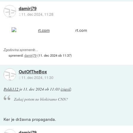
damirj79
::
11. dec 2024, 11:28
rt.com
Zgodovina sprememb…
spremenil:
damirj79
(
11. dec 2024 ob 11:37
)
OutOfTheBox
::
11. dec 2024, 11:30
Poldi112
je
11. dec 2024 ob 11:03
izjavil
:
Zakaj potem ne blokiramo CNN?
Ker je državna propaganda.
damirj79