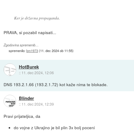
Ker je državna propaganda.
PRAVA, si pozabil napisati...
Zgodovina sprememb…
spremenilo:
bm1973
(
11. dec 2024 ob 11:55
)
HotBurek
::
11. dec 2024, 12:06
DNS 193.2.1.66 (193.2.1.72) kot kaže nima te blokade.
Blinder
::
11. dec 2024, 12:39
Pravi prijateljica, da
do vojne z Ukrajino je bil plin 3x bolj poceni