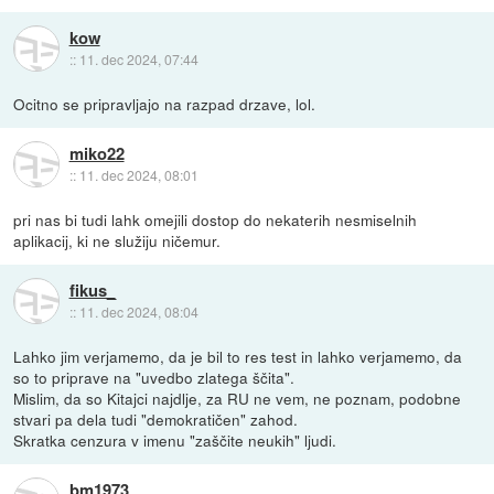
kow
::
11. dec 2024, 07:44
Ocitno se pripravljajo na razpad drzave, lol.
miko22
::
11. dec 2024, 08:01
pri nas bi tudi lahk omejili dostop do nekaterih nesmiselnih
aplikacij, ki ne služiju ničemur.
fikus_
::
11. dec 2024, 08:04
Lahko jim verjamemo, da je bil to res test in lahko verjamemo, da
so to priprave na "uvedbo zlatega ščita".
Mislim, da so Kitajci najdlje, za RU ne vem, ne poznam, podobne
stvari pa dela tudi "demokratičen" zahod.
Skratka cenzura v imenu "zaščite neukih" ljudi.
bm1973