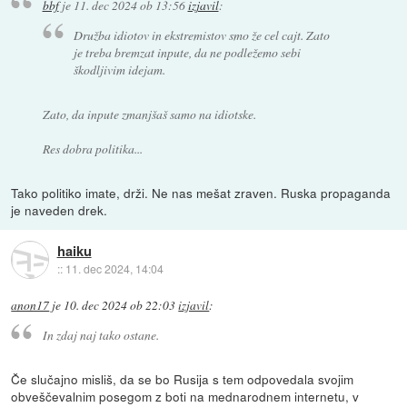
bbf
je
11. dec 2024 ob 13:56
izjavil
:
Družba idiotov in ekstremistov smo že cel cajt. Zato
je treba bremzat inpute, da ne podležemo sebi
škodljivim idejam.
Zato, da inpute zmanjšaš samo na idiotske.
Res dobra politika...
Tako politiko imate, drži. Ne nas mešat zraven. Ruska propaganda
je naveden drek.
haiku
::
11. dec 2024, 14:04
anon17
je
10. dec 2024 ob 22:03
izjavil
:
In zdaj naj tako ostane.
Če slučajno misliš, da se bo Rusija s tem odpovedala svojim
obveščevalnim posegom z boti na mednarodnem internetu, v