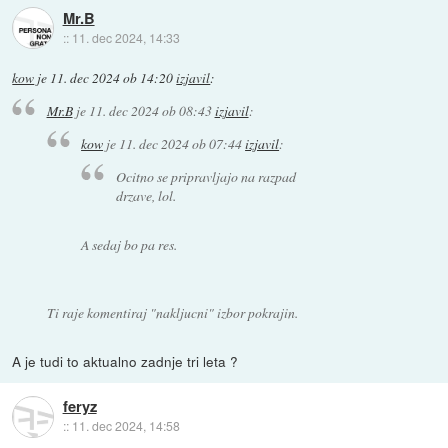
Mr.B
::
11. dec 2024, 14:33
kow
je
11. dec 2024 ob 14:20
izjavil
:
Mr.B
je
11. dec 2024 ob 08:43
izjavil
:
kow
je
11. dec 2024 ob 07:44
izjavil
:
Ocitno se pripravljajo na razpad
drzave, lol.
A sedaj bo pa res.
Ti raje komentiraj "nakljucni" izbor pokrajin.
A je tudi to aktualno zadnje tri leta ?
feryz
::
11. dec 2024, 14:58