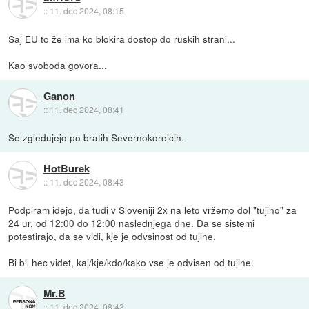
::
11. dec 2024, 08:15
Saj EU to že ima ko blokira dostop do ruskih strani...
Kao svoboda govora...
Ganon
::
11. dec 2024, 08:41
Se zgledujejo po bratih Severnokorejcih.
HotBurek
::
11. dec 2024, 08:43
Podpiram idejo, da tudi v Sloveniji 2x na leto vržemo dol "tujino" za
24 ur, od 12:00 do 12:00 naslednjega dne. Da se sistemi
potestirajo, da se vidi, kje je odvsinost od tujine.
Bi bil hec videt, kaj/kje/kdo/kako vse je odvisen od tujine.
Mr.B
::
11. dec 2024, 08:43