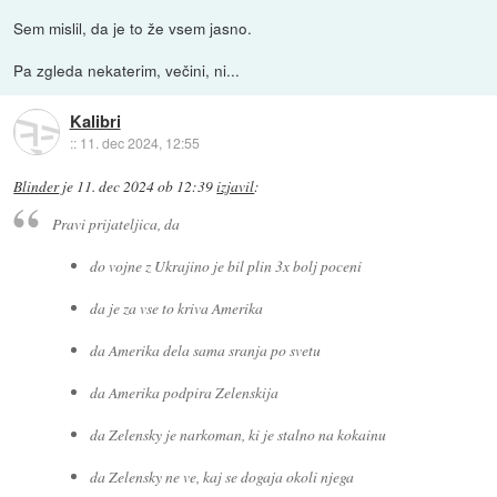
Sem mislil, da je to že vsem jasno.
Pa zgleda nekaterim, večini, ni...
Kalibri
::
11. dec 2024, 12:55
Blinder
je
11. dec 2024 ob 12:39
izjavil
:
Pravi prijateljica, da
do vojne z Ukrajino je bil plin 3x bolj poceni
da je za vse to kriva Amerika
da Amerika dela sama sranja po svetu
da Amerika podpira Zelenskija
da Zelensky je narkoman, ki je stalno na kokainu
da Zelensky ne ve, kaj se dogaja okoli njega