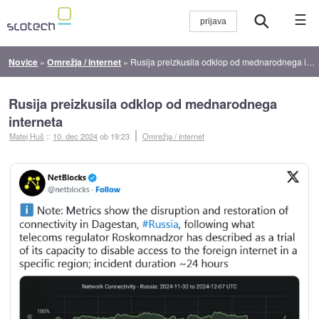
☰
Novice
»
Omrežja / internet
»
Rusija preizkusila odklop od mednarodnega interneta
Rusija preizkusila odklop od mednarodnega
interneta
Matej Huš
::
10. dec 2024
ob 19:23
Omrežja / internet