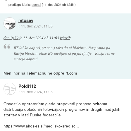
predlagal izbris:
connel
(
11. dec 2024 ob 12:51
)
mtosev
::
11. dec 2024, 11:05
damirj79
je
11. dec 2024 ob 11:03
izjavil
:
RT lahko odpreš, (rt.com) tako da ni blokiran. Nasprotno pa
Rusija blokira veliko EU medijev, ki pa jih ljudje v Rusiji res ne
morejo odpreti.
Meni npr na Telemachu ne odpre rt.com
Poldi112
::
11. dec 2024, 11:05
Obvestilo operaterjem glede prepovedi prenosa oziroma
distribucije določenih televizijskih programov in drugih medijskih
storitev v lasti Ruske federacije
https://www.akos-rs.si/medijsko-sredisc...