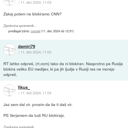
::
11. dec 2024, 11:03
Zakaj potem ne blokiramo CNN?
Zgodovina sprememb…
predlagal izbris:
connel
(
11. dec 2024 ob 12:51
)
damirj79
::
11. dec 2024, 11:03
RT lahko odpreš, (rt.com) tako da ni blokiran. Nasprotno pa Rusija
blokira veliko EU medijev, ki pa jih ljudje v Rusiji res ne morejo
odpreti.
fikus_
::
11. dec 2024, 11:04
Jaz sem dal vir. prosim da še ti daš vir.
PS Verjamem da tudi RU blokirajo.
Zgodovina sprememb…