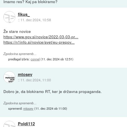
Imamo res? Kaj pa blokiramo?
fikus_
::
11. dec 2024, 10:58
Že stare novice
https://www.gov.si/novice/2022-03-03-pr...
https://n1info.si/novice/svet/eu-prepov...
Zgodovina sprememb…
predlagal izbris:
connel
(
11. dec 2024 ob 12:51
)
mtosev
::
11. dec 2024, 11:00
Dobro je, da blokiramo RT, ker je državna propaganda.
Zgodovina sprememb…
spremenil:
mtosev
(
11. dec 2024 ob 11:00
)
Poldi112