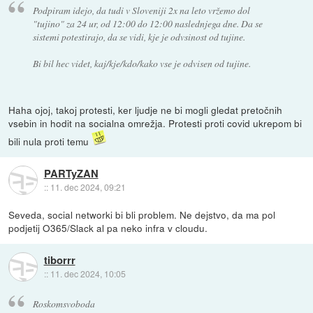
Podpiram idejo, da tudi v Sloveniji 2x na leto vržemo dol
"tujino" za 24 ur, od 12:00 do 12:00 naslednjega dne. Da se
sistemi potestirajo, da se vidi, kje je odvsinost od tujine.
Bi bil hec videt, kaj/kje/kdo/kako vse je odvisen od tujine.
Haha ojoj, takoj protesti, ker ljudje ne bi mogli gledat pretočnih
vsebin in hodit na socialna omrežja. Protesti proti covid ukrepom bi
bili nula proti temu
PARTyZAN
::
11. dec 2024, 09:21
Seveda, social networki bi bli problem. Ne dejstvo, da ma pol
podjetij O365/Slack al pa neko infra v cloudu.
tiborrr
::
11. dec 2024, 10:05
Roskomsvoboda