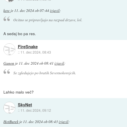
kow
je
11. dec 2024 ob 07:44
izjavil
:
Ocitno se pripravljajo na razpad drzave, lol.
A sedaj bo pa res.
FireSnake
::
11. dec 2024, 08:43
Ganon
je
11. dec 2024 ob 08:41
izjavil
:
Se zgledujejo po bratih Severnokorejcih.
Lahko malo več?
SkyNet
::
11. dec 2024, 09:12
HotBurek
je
11. dec 2024 ob 08:43
izjavil
: