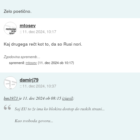
Zelo poetično.
mtosev
::
11. dec 2024, 10:17
Kaj drugega rečt kot to, da so Rusi nori.
Zgodovina sprememb…
spremenil:
mtosev
(
11. dec 2024 ob 10:17
)
damirj79
::
11. dec 2024, 10:37
bm1973
je
11. dec 2024 ob 08:15
izjavil
:
Saj EU to že ima ko blokira dostop do ruskih strani...
Kao svoboda govora...