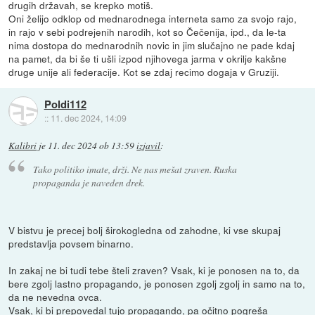
drugih državah, se krepko motiš.
Oni želijo odklop od mednarodnega interneta samo za svojo rajo,
in rajo v sebi podrejenih narodih, kot so Čečenija, ipd., da le-ta
nima dostopa do mednarodnih novic in jim slučajno ne pade kdaj
na pamet, da bi še ti ušli izpod njihovega jarma v okrilje kakšne
druge unije ali federacije. Kot se zdaj recimo dogaja v Gruziji.
Poldi112
::
11. dec 2024, 14:09
Kalibri
je
11. dec 2024 ob 13:59
izjavil
:
Tako politiko imate, drži. Ne nas mešat zraven. Ruska
propaganda je naveden drek.
V bistvu je precej bolj širokogledna od zahodne, ki vse skupaj
predstavlja povsem binarno.
In zakaj ne bi tudi tebe šteli zraven? Vsak, ki je ponosen na to, da
bere zgolj lastno propagando, je ponosen zgolj zgolj in samo na to,
da ne nevedna ovca.
Vsak, ki bi prepovedal tujo propagando, pa očitno pogreša