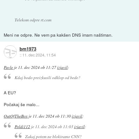
Telekom odpre rt.com
Meni ne odpre. Ne vem pa kakšen DNS imam naštiman.
bm1973
::
11. dec 2024, 11:54
Pavle
je
11. dec 2024 ob 11:27
izjavil
:
Kdaj bodo preizkusili odklop od bede?
A EU?
Počakaj še malo...
OutOfTheBox
je
11. dec 2024 ob 11:30
izjavil
:
Poldi112
je
11. dec 2024 ob 11:03
izjavil
:
Zakaj potem ne blokiramo CNN?