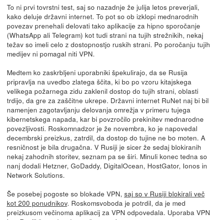
To ni prvi tovrstni test, saj so nazadnje že julija letos preverjali,
kako deluje državni internet. To pot so ob izklopi mednarodnih
povezav prenehali delovati tako aplikacije za hipno sporočanje
(WhatsApp ali Telegram) kot tudi strani na tujih strežnikih, nekaj
težav so imeli celo z dostopnostjo ruskih strani. Po poročanju tujih
medijev ni pomagal niti VPN.
Medtem ko zaskrbljeni uporabniki špekulirajo, da se Rusija
pripravlja na uvedbo zlatega ščita, ki bo po vzoru kitajskega
velikega požarnega zidu zaklenil dostop do tujih strani, oblasti
trdijo, da gre za zaščitne ukrepe. Državni internet RuNet naj bi bil
namenjen zagotavljanju delovanja omrežja v primeru tujega
kibernetskega napada, kar bi povzročilo prekinitev mednarodne
povezljivosti. Roskomnadzor je že novembra, ko je napovedal
decembrski preizkus, zatrdil, da dostop do tujine ne bo moten. A
resničnost je bila drugačna. V Rusiji je sicer že sedaj blokiranih
nekaj zahodnih storitev, seznam pa se širi. Minuli konec tedna so
nanj dodali Hetzner, GoDaddy, DigitalOcean, HostGator, Ionos in
Network Solutions.
Še posebej pogoste so blokade VPN,
saj so v Rusiji blokirali več
kot 200 ponudnikov
. Roskomsvoboda je potrdil, da je med
preizkusom večinoma aplikacij za VPN odpovedala. Uporaba VPN