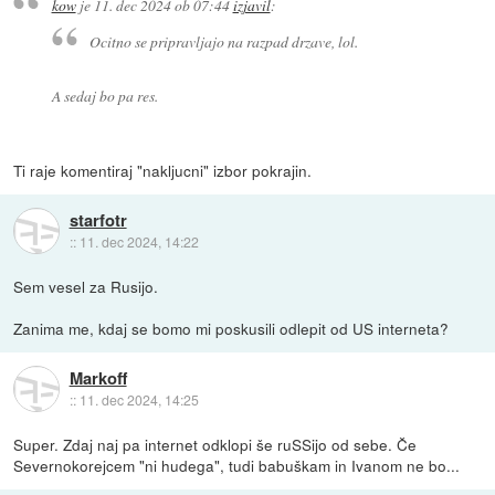
kow
je
11. dec 2024 ob 07:44
izjavil
:
Ocitno se pripravljajo na razpad drzave, lol.
A sedaj bo pa res.
Ti raje komentiraj "nakljucni" izbor pokrajin.
starfotr
::
11. dec 2024, 14:22
Sem vesel za Rusijo.
Zanima me, kdaj se bomo mi poskusili odlepit od US interneta?
Markoff
::
11. dec 2024, 14:25
Super. Zdaj naj pa internet odklopi še ruSSijo od sebe. Če
Severnokorejcem "ni hudega", tudi babuškam in Ivanom ne bo...