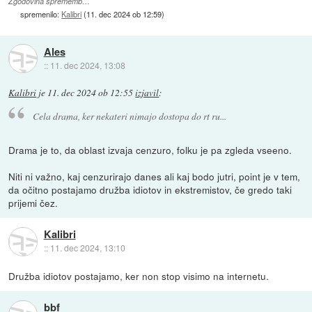
Zgodovina sprememb…
spremenilo:
Kalibri
(
11. dec 2024 ob 12:59
)
Ales
::
11. dec 2024, 13:08
Kalibri
je
11. dec 2024 ob 12:55
izjavil
:
Cela drama, ker nekateri nimajo dostopa do rt ru...
Drama je to, da oblast izvaja cenzuro, folku je pa zgleda vseeno.
Niti ni važno, kaj cenzurirajo danes ali kaj bodo jutri, point je v tem,
da očitno postajamo družba idiotov in ekstremistov, če gredo taki
prijemi čez.
Kalibri
::
11. dec 2024, 13:10
Družba idiotov postajamo, ker non stop visimo na internetu.
bbf