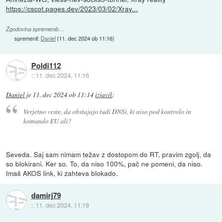
https://cscot.pages.dev/2023/03/02/Xray...
Zgodovina sprememb…
spremenil:
Daniel
(
11. dec 2024 ob 11:16
)
Poldi112
::
11. dec 2024, 11:16
Daniel
je
11. dec 2024 ob 11:14
izjavil
:
Verjetno veste, da obstajajo tudi DNSi, ki niso pod kontrolo in
komando EU ali?
Seveda. Saj sam nimam težav z dostopom do RT, pravim zgolj, da
so blokirani. Ker so. To, da niso 100%, pač ne pomeni, da niso.
Imaš AKOS link, ki zahteva blokado.
damirj79
::
11. dec 2024, 11:18