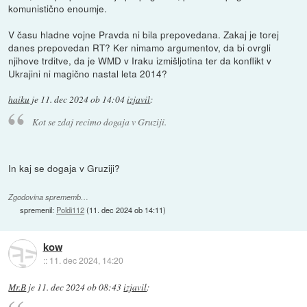
komunistično enoumje.
V času hladne vojne Pravda ni bila prepovedana. Zakaj je torej
danes prepovedan RT? Ker nimamo argumentov, da bi ovrgli
njihove trditve, da je WMD v Iraku izmišljotina ter da konflikt v
Ukrajini ni magično nastal leta 2014?
haiku
je
11. dec 2024 ob 14:04
izjavil
:
Kot se zdaj recimo dogaja v Gruziji.
In kaj se dogaja v Gruziji?
Zgodovina sprememb…
spremenil:
Poldi112
(
11. dec 2024 ob 14:11
)
kow
::
11. dec 2024, 14:20
Mr.B
je
11. dec 2024 ob 08:43
izjavil
: