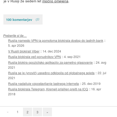
je v Rusiji že sedem let
močno omejena
.
100 komentarjev
Preberite si še…
Rusija namesto VPN-ja pomotoma blokirala dostop do lastnih bank
::
5. apr 2026
V Rusiji blokirali Viber
::
14. dec 2024
Rusija blokirala več ponudnikov VPN
::
4. sep 2021
Rusija blokira opozicijsko aplikacijo za pametno glasovanje
::
24. avg
2021
Rusija se je (vnovič) uspešno odklopila od globalnega spleta
::
22. jul
2021
Rusija nadaljuje vzpostavljanje lastnega interneta
::
25. dec 2019
Rusija blokirala Telegram, Kremelj prisiljen preiti na ICQ
::
16. apr
2018
«
1
2
3
»