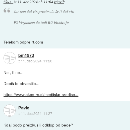
fikus_
je
11. dec 2024 ob 11:04
izjavil
:
Jaz sem dal vir. prosim da še ti daš vir.
PS Verjamem da tudi RU blokirajo.
Telekom odpre rt.com
bm1973
::
11. dec 2024, 11:20
Ne , ti ne...
Dobiš to obvestilo...
https://www.akos-rs.si/medijsko-sredisc...
Pavle
::
11. dec 2024, 11:27
Kdaj bodo preizkusili odklop od bede?