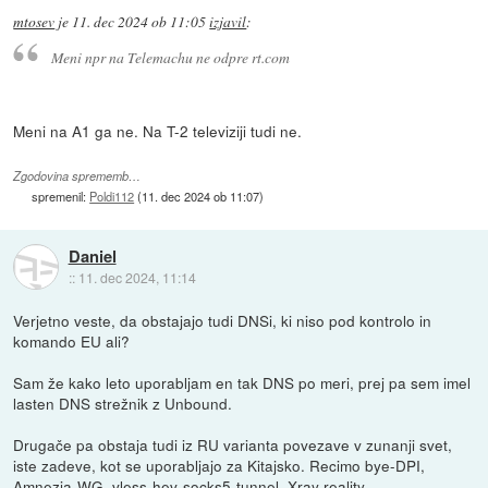
mtosev
je
11. dec 2024 ob 11:05
izjavil
:
Meni npr na Telemachu ne odpre rt.com
Meni na A1 ga ne. Na T-2 televiziji tudi ne.
Zgodovina sprememb…
spremenil:
Poldi112
(
11. dec 2024 ob 11:07
)
Daniel
::
11. dec 2024, 11:14
Verjetno veste, da obstajajo tudi DNSi, ki niso pod kontrolo in
komando EU ali?
Sam že kako leto uporabljam en tak DNS po meri, prej pa sem imel
lasten DNS strežnik z Unbound.
Drugače pa obstaja tudi iz RU varianta povezave v zunanji svet,
iste zadeve, kot se uporabljajo za Kitajsko. Recimo bye-DPI,
Amnezia-WG, vless-hev-socks5-tunnel, Xray reality