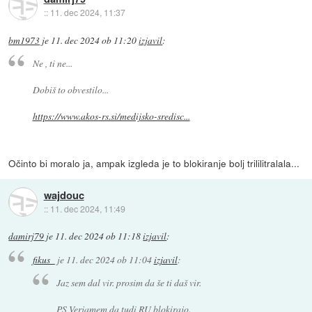
::
11. dec 2024, 11:37
bm1973
je
11. dec 2024 ob 11:20
izjavil
:
Ne , ti ne...
Dobiš to obvestilo...
https://www.akos-rs.si/medijsko-sredisc...
Očinto bi moralo ja, ampak izgleda je to blokiranje bolj trililitralala...
wajdouc
::
11. dec 2024, 11:49
damirj79
je
11. dec 2024 ob 11:18
izjavil
:
fikus_
je
11. dec 2024 ob 11:04
izjavil
:
Jaz sem dal vir. prosim da še ti daš vir.
PS Verjamem da tudi RU blokirajo.