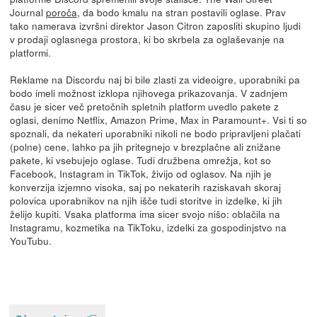
Journal
poroča
, da bodo kmalu na stran postavili oglase. Prav
tako namerava izvršni direktor Jason Citron zaposliti skupino ljudi
v prodaji oglasnega prostora, ki bo skrbela za oglaševanje na
platformi.
Reklame na Discordu naj bi bile zlasti za videoigre, uporabniki pa
bodo imeli možnost izklopa njihovega prikazovanja. V zadnjem
času je sicer več pretočnih spletnih platform uvedlo pakete z
oglasi, denimo Netflix, Amazon Prime, Max in Paramount+. Vsi ti so
spoznali, da nekateri uporabniki nikoli ne bodo pripravljeni plačati
(polne) cene, lahko pa jih pritegnejo v brezplačne ali znižane
pakete, ki vsebujejo oglase. Tudi družbena omrežja, kot so
Facebook, Instagram in TikTok, živijo od oglasov. Na njih je
konverzija izjemno visoka, saj po nekaterih raziskavah skoraj
polovica uporabnikov na njih išče tudi storitve in izdelke, ki jih
želijo kupiti. Vsaka platforma ima sicer svojo nišo: oblačila na
Instagramu, kozmetika na TikToku, izdelki za gospodinjstvo na
YouTubu.