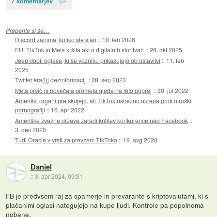
7 komentarjev
Preberite si še…
Discord zanima, koliko ste stari
::
10. feb 2026
EU: TikTok in Meta kršita akt o digitalnih storitvah
::
26. okt 2025
Jeep dobil oglase, ki se vozniku prikazujejo ob ustavitvi
::
11. feb
2025
Twitter kra(l)j dezinformacij
::
28. sep 2023
Meta prvič ni povečala prometa glede na leto poprej
::
30. jul 2022
Ameriški organi preiskujejo, ali TikTok ustrezno ukrepa proti otroški
pornografiji
::
16. apr 2022
Ameriške zvezne države zaradi kršitev konkurence nad Facebook
::
3. dec 2020
Tudi Oracle v vrsti za prevzem TikToka
::
19. avg 2020
Daniel
::
3. apr 2024, 09:31
FB je predvsem raj za spamerje in prevarante s kriptovalutami, ki s
plačanimi oglasi nategujejo na kupe ljudi. Kontrole pa popolnoma
nobene.