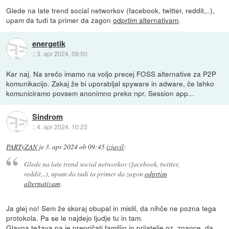
Glede na late trend social networkov (facebook, twitter, reddit,..),
upam da tudi ta primer da zagon
odprtim alternativam
.
energetik
::
3. apr 2024, 09:50
Kar naj. Na srečo imamo na voljo precej FOSS alternative za P2P
komunikacijo. Zakaj že bi uporabljal spyware in adware, če lahko
komuniciramo povsem anonimno preko npr. Session app...
Sindrom
::
4. apr 2024, 10:23
PARTyZAN
je
3. apr 2024 ob 09:45
izjavil
:
Glede na late trend social networkov (facebook, twitter,
reddit,..), upam da tudi ta primer da zagon
odprtim
alternativam
.
Ja glej no! Sem že skoraj obupal in mislil, da nihče ne pozna tega
protokola. Pa se le najdejo ljudje tu in tam.
Glavna težava pa je prepričati familijo in prijatelje oz. znance, da