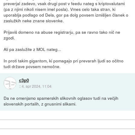
preverjal zadevo, vsak drugi post v feedu nateg s kriptovalutami
(pa z njimi nikoli nisem imel posla). Vmes celo taka stran, ki
uporablja podlago od Dela, gor pa dolg povsem izmišljen članek o
zaslužkih neke znane slovenke.
Prijaviš domeno na abuse registrarju, pa se ravno tako nič ne
zgodi.
Ali pa zaslužite z MOL nateg...
In proti takim gigantom, ki pomagajo pri prevarah ljudi so očitno
tudi države povsem nemočne.
c3p0
::
4. apr 2024, 11:04
Da ne omenjamo spamerskih slikovnih oglasov tudi na večjih
slovenskih portalih, z gnusnimi slikami.