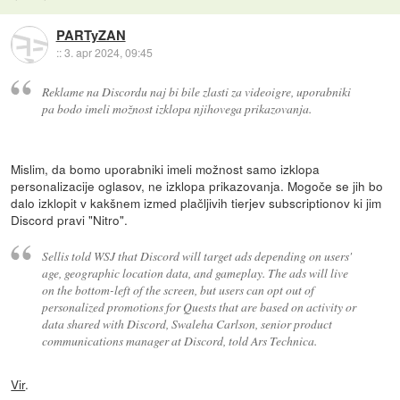
PARTyZAN
::
3. apr 2024, 09:45
Reklame na Discordu naj bi bile zlasti za videoigre, uporabniki
pa bodo imeli možnost izklopa njihovega prikazovanja.
Mislim, da bomo uporabniki imeli možnost samo izklopa
personalizacije oglasov, ne izklopa prikazovanja. Mogoče se jih bo
dalo izklopit v kakšnem izmed plačljivih tierjev subscriptionov ki jim
Discord pravi "Nitro".
Sellis told WSJ that Discord will target ads depending on users'
age, geographic location data, and gameplay. The ads will live
on the bottom-left of the screen, but users can opt out of
personalized promotions for Quests that are based on activity or
data shared with Discord, Swaleha Carlson, senior product
communications manager at Discord, told Ars Technica.
Vir
.