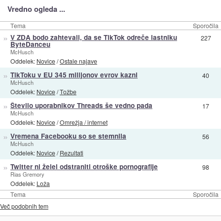
Vredno ogleda ...
Tema
Sporočila
»
V ZDA bodo zahtevali, da se TikTok odreče lastniku
227
ByteDanceu
McHusch
Oddelek:
Novice
/
Ostale najave
»
TikToku v EU 345 milijonov evrov kazni
40
McHusch
Oddelek:
Novice
/
Tožbe
»
Število uporabnikov Threads še vedno pada
17
McHusch
Oddelek:
Novice
/
Omrežja / internet
»
Vremena Facebooku so se stemnila
56
McHusch
Oddelek:
Novice
/
Rezultati
»
Twitter ni želel odstraniti otroške pornografije
98
Rias Gremory
Oddelek:
Loža
Tema
Sporočila
Več podobnih tem