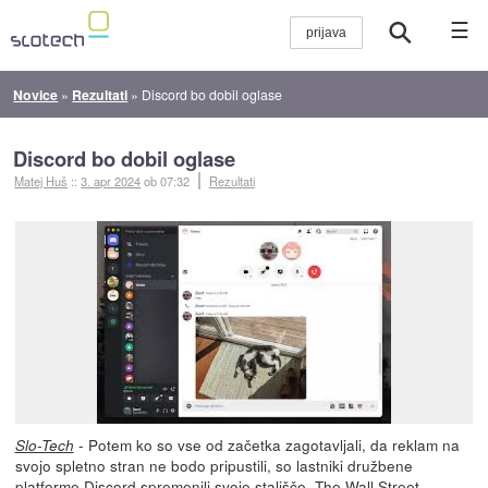
☰
Novice
»
Rezultati
»
Discord bo dobil oglase
Discord bo dobil oglase
Matej Huš
::
3. apr 2024
ob 07:32
Rezultati
- Potem ko so vse od začetka zagotavljali, da reklam na
Slo-Tech
svojo spletno stran ne bodo pripustili, so lastniki družbene
platforme Discord spremenili svoje stališče. The Wall Street