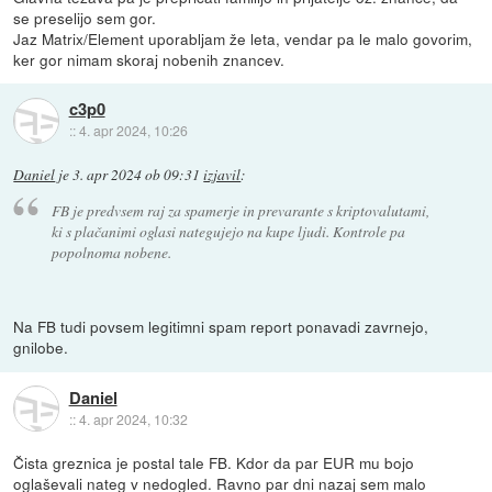
se preselijo sem gor.
Jaz Matrix/Element uporabljam že leta, vendar pa le malo govorim,
ker gor nimam skoraj nobenih znancev.
c3p0
::
4. apr 2024, 10:26
Daniel
je
3. apr 2024 ob 09:31
izjavil
:
FB je predvsem raj za spamerje in prevarante s kriptovalutami,
ki s plačanimi oglasi nategujejo na kupe ljudi. Kontrole pa
popolnoma nobene.
Na FB tudi povsem legitimni spam report ponavadi zavrnejo,
gnilobe.
Daniel
::
4. apr 2024, 10:32
Čista greznica je postal tale FB. Kdor da par EUR mu bojo
oglaševali nateg v nedogled. Ravno par dni nazaj sem malo