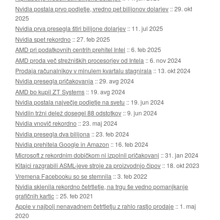
Nvidia postala prvo podjetje, vredno pet bilijonov dolarjev
::
29. okt
2025
Nvidia prva presegla štiri bilijone dolarjev
::
11. jul 2025
Nvidia spet rekordno
::
27. feb 2025
AMD pri podatkovnih centrih prehitel Intel
::
6. feb 2025
AMD proda več strežniških procesorjev od Intela
::
6. nov 2024
Prodaja računalnikov v minulem kvartalu stagnirala
::
13. okt 2024
Nvidia presegla pričakovanja
::
29. avg 2024
AMD bo kupil ZT Systems
::
19. avg 2024
Nvidia postala največje podjetje na svetu
::
19. jun 2024
Nvidiin tržni delež dosegel 88 odstotkov
::
9. jun 2024
Nvidia vnovič rekordno
::
23. maj 2024
Nvidia presegla dva bilijona
::
23. feb 2024
Nvidia prehitela Google in Amazon
::
16. feb 2024
Microsoft z rekordnim dobičkom ni izpolnil pričakovanj
::
31. jan 2024
Kitajci razgrabili ASML-jeve stroje za proizvodnjo čipov
::
18. okt 2023
Vremena Facebooku so se stemnila
::
3. feb 2022
Nvidia sklenila rekordno četrtletje, na trgu še vedno pomanjkanje
grafičnih kartic
::
25. feb 2021
Apple v najbolj nenavadnem četrtletju z rahlo rastjo prodaje
::
1. maj
2020