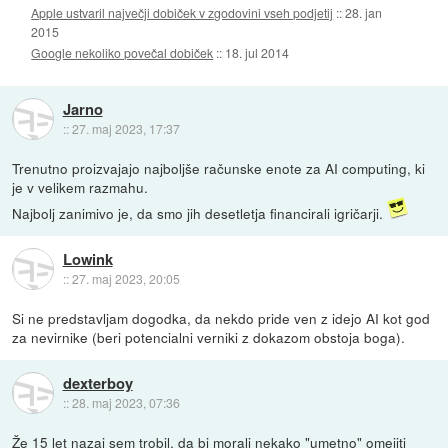
Apple ustvaril največji dobiček v zgodovini vseh podjetij
::
28. jan
2015
Google nekoliko povečal dobiček
::
18. jul 2014
Jarno
::
27. maj 2023, 17:37
Trenutno proizvajajo najboljše računske enote za AI computing, ki
je v velikem razmahu.
Najbolj zanimivo je, da smo jih desetletja financirali igričarji.
Lowink
::
27. maj 2023, 20:05
Si ne predstavljam dogodka, da nekdo pride ven z idejo AI kot god
za nevirnike (beri potencialni verniki z dokazom obstoja boga).
dexterboy
::
28. maj 2023, 07:36
Že 15 let nazaj sem trobil, da bi morali nekako "umetno" omejiti