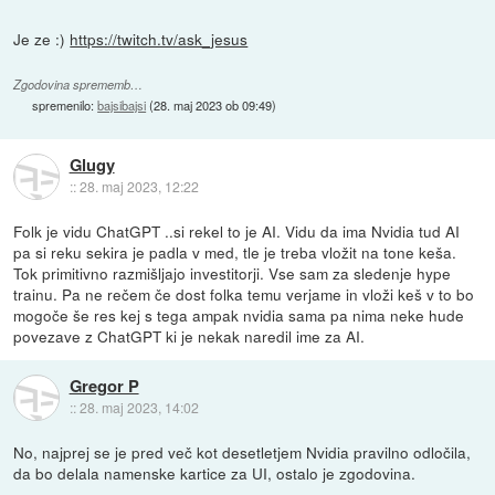
Je ze :)
https://twitch.tv/ask_jesus
Zgodovina sprememb…
spremenilo:
bajsibajsi
(
28. maj 2023 ob 09:49
)
Glugy
::
28. maj 2023, 12:22
Folk je vidu ChatGPT ..si rekel to je AI. Vidu da ima Nvidia tud AI
pa si reku sekira je padla v med, tle je treba vložit na tone keša.
Tok primitivno razmišljajo investitorji. Vse sam za sledenje hype
trainu. Pa ne rečem če dost folka temu verjame in vloži keš v to bo
mogoče še res kej s tega ampak nvidia sama pa nima neke hude
povezave z ChatGPT ki je nekak naredil ime za AI.
Gregor P
::
28. maj 2023, 14:02
No, najprej se je pred več kot desetletjem Nvidia pravilno odločila,
da bo delala namenske kartice za UI, ostalo je zgodovina.