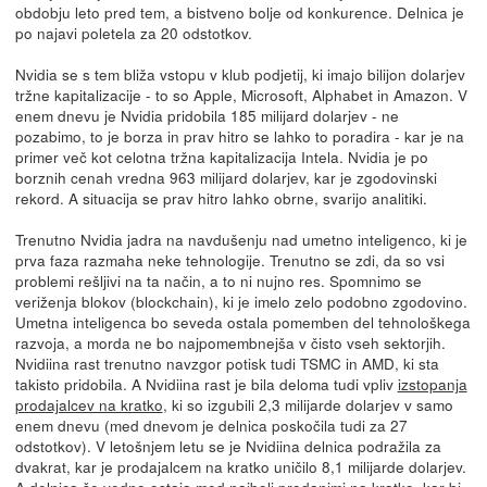
obdobju leto pred tem, a bistveno bolje od konkurence. Delnica je
po najavi poletela za 20 odstotkov.
Nvidia se s tem bliža vstopu v klub podjetij, ki imajo bilijon dolarjev
tržne kapitalizacije - to so Apple, Microsoft, Alphabet in Amazon. V
enem dnevu je Nvidia pridobila 185 milijard dolarjev - ne
pozabimo, to je borza in prav hitro se lahko to poradira - kar je na
primer več kot celotna tržna kapitalizacija Intela. Nvidia je po
borznih cenah vredna 963 milijard dolarjev, kar je zgodovinski
rekord. A situacija se prav hitro lahko obrne, svarijo analitiki.
Trenutno Nvidia jadra na navdušenju nad umetno inteligenco, ki je
prva faza razmaha neke tehnologije. Trenutno se zdi, da so vsi
problemi rešljivi na ta način, a to ni nujno res. Spomnimo se
veriženja blokov (blockchain), ki je imelo zelo podobno zgodovino.
Umetna inteligenca bo seveda ostala pomemben del tehnološkega
razvoja, a morda ne bo najpomembnejša v čisto vseh sektorjih.
Nvidiina rast trenutno navzgor potisk tudi TSMC in AMD, ki sta
takisto pridobila. A Nvidiina rast je bila deloma tudi vpliv
izstopanja
prodajalcev na kratko
, ki so izgubili 2,3 milijarde dolarjev v samo
enem dnevu (med dnevom je delnica poskočila tudi za 27
odstotkov). V letošnjem letu se je Nvidiina delnica podražila za
dvakrat, kar je prodajalcem na kratko uničilo 8,1 milijarde dolarjev.
A delnica še vedno ostaja med najbolj prodanimi na kratko, kar bi