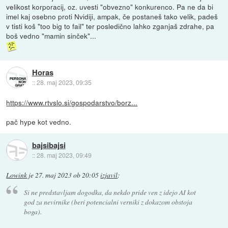
velikost korporacij, oz. uvesti "obvezno" konkurenco. Pa ne da bi
imel kaj osebno proti Nvidiji, ampak, če postaneš tako velik, padeš
v tisti koš "too big to fail" ter posledično lahko zganjaš zdrahe, pa
boš vedno "mamin sinček"...
Horas
::
28. maj 2023, 09:35
https://www.rtvslo.si/gospodarstvo/borz...
pač hype kot vedno.
bajsibajsi
::
28. maj 2023, 09:49
Lowink
je
27. maj 2023 ob 20:05
izjavil
:
Si ne predstavljam dogodka, da nekdo pride ven z idejo AI kot
god za nevirnike (beri potencialni verniki z dokazom obstoja
boga).