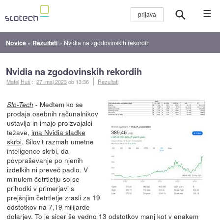
☰
Novice
»
Rezultati
»
Nvidia na zgodovinskih rekordih
Nvidia na zgodovinskih rekordih
Matej Huš
::
27. maj 2023
ob 13:36
Rezultati
- Medtem ko se
Slo-Tech
prodaja osebnih računalnikov
ustavlja in imajo proizvajalci
težave,
ima Nvidia sladke
skrbi
. Silovit razmah umetne
inteligence skrbi, da
povpraševanje po njenih
izdelkih ni preveč padlo. V
minulem četrtletju so se
prihodki v primerjavi s
prejšnjim četrtletje zrasli za 19
odstotkov na 7,19 milijarde
dolarjev. To je sicer še vedno 13 odstotkov manj kot v enakem