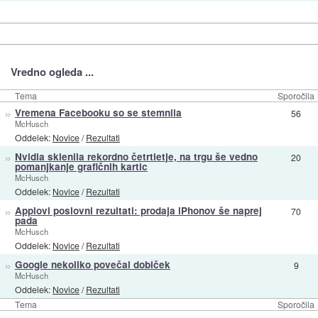
Vredno ogleda ...
Tema
Sporočila
»
Vremena Facebooku so se stemnila
56
McHusch
Oddelek:
Novice
/
Rezultati
»
Nvidia sklenila rekordno četrtletje, na trgu še vedno
20
pomanjkanje grafičnih kartic
McHusch
Oddelek:
Novice
/
Rezultati
»
Applovi poslovni rezultati: prodaja iPhonov še naprej
70
pada
McHusch
Oddelek:
Novice
/
Rezultati
»
Google nekoliko povečal dobiček
9
McHusch
Oddelek:
Novice
/
Rezultati
Tema
Sporočila