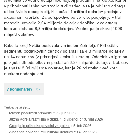
v prihodnosti lahko povzročilo tudi padec. Vse je odvisno od tega,
ali bo Nvidia dosegla cilj, ki znaša 11 milijard dolarjev prodaje v
aktualnem kvartalu. Za perspektivo pa še tole: podjetje je v treh
mesecih ustvarilo 2,04 milijarde dolarjev dobička, v celotnem
lanskem letu pa 8,3 milijarde dolarjev. Vredno pa je skoraj 1000
milijard dolarjev.
Kako je torej Nvidia poslovala v minulem četrtletju? Prihodki v
segmentu podatkovnih centrov so zrasli za 4,3 milijarde dolarjev
na 14 odstotkov (v primerjavi z minulim letom). Oddelek za igre pa
je izgubil 38 odstotkov in pristal pri 2,24 milijarde dolarjev. Dobiček
je znašal 2,04 milijarde dolarjev, kar je 26 odstotkov več kot v
enakem obdobju lani.
7 komentarjev
Preberite si še…
Micron početveril prihodke
::
25. jun 2026
Južna Koreja razmišlja o digitalni dividendi
::
13. maj 2026
Google je prihodke povečal za petino
::
5. feb 2026
Alphabet je vreden štiri bilijone dolarjev
::
14. jan 2026