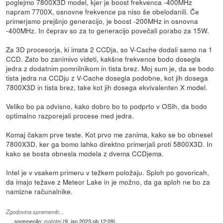
poglejmo 7800X3D model, kjer je boost frekvenca -400MHz
napram 7700X, osnovne frekvence pa niso še obelodanili. Če
primerjamo prejšnjo generacijo, je boost -200MHz in osnovna
-400MHz. In čeprav so za to generacijo povečali porabo za 15W.
Za 3D procesorja, ki imata 2 CCDja, so V-Cache dodali samo na 1
CCD. Zato bo zanimivo videti, kakšne frekvence bodo dosegla
jedra z dodatnim pomnilnikom in tista brez. Moj sum je, da se bodo
tista jedra na CCDju z V-Cache dosegla podobne, kot jih dosega
7800X3D in tista brez, take kot jih dosega ekvivalenten X model.
Veliko bo pa odvisno, kako dobro bo to podprto v OSih, da bodo
optimalno razporejali procese med jedra.
Komaj čakam prve teste. Kot prvo me zanima, kako se bo obnesel
7800X3D, ker ga bomo lahko direktno primerjali proti 5800X3D. In
kako se bosta obnesla modela z dvema CCDjema.
Intel je v vsakem primeru v težkem položaju. Sploh po govoricah,
da imajo težave z Meteor Lake in je možno, da ga sploh ne bo za
namizne računalnike.
Zgodovina sprememb…
spremenilo:
matotej
(
9. jan 2023 ob 12:09
)