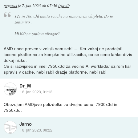
pegasus
je
7. jan 2023 ob 07:56
izjavil
:
12c in 16c x3d imata vcache na samo enem chipletu. Bo še
zanimivo ...
Mi300 ne zanima nikogar?
AMD noce prevec v zelnik sam sebi..... Ker zakaj ne prodajati
loceno pkatformo za kompketno utilizaciha, oa se ceno lahko drzis
dokaj nizko.
Ce si razvijalec in imel 7950x3d za vecino AI worklada/ ozirom kar
spravis v cache, nebi rabil drazje platforme. nebi rabi
Dr_M
::
8. jan 2023, 01:13
Obozujem AMDjeve polizdelke za dvojno ceno, 7900x3d in
7950x3d.
Jarno
::
8. jan 2023, 08:22