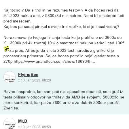
Kaj tocno ? Da si trol in ne razumes testov ? A da hoces reci da
9.1.2023 nakup am4 z 5800x3d ni smotren. No ni bil smoteren tudi
pred mesecem.
Kaj bos pa sedaj pirekel s svojo trol repliko, ki si jo zacel vceraj?
Nerazumevanje tvojega limanja testa ko je prakticno od 3600x do
i9 13900k pri 4k znotraj 10% o smotrnosti nakupa karkoli nad 100€
za proc. Ali bolje da v letu 2023 test naredis z grafiko ki je
procesorjem primerna. Sej ce hoces potrdilo pojdi gledat teste s
270p
https://www.anandtech.com/show/18693/th...
FlyingBee
::
10. jan 2023, 08:20
Ravno nasprotno, kot sam pač nisi sposoben doumeti, sem graf iz
testa prilimal v odgovor na trditev, da AMD še svojemu 5800x3d ne
more konkurirat, kar pa že 7600 brez x za dobrih 200eur poruši.
Zberi se.
Mr.B
::
10. jan 2023, 09:59