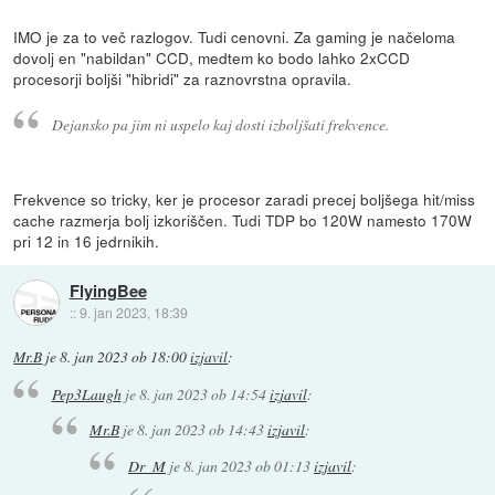
IMO je za to več razlogov. Tudi cenovni. Za gaming je načeloma
dovolj en "nabildan" CCD, medtem ko bodo lahko 2xCCD
procesorji boljši "hibridi" za raznovrstna opravila.
Dejansko pa jim ni uspelo kaj dosti izboljšati frekvence.
Frekvence so tricky, ker je procesor zaradi precej boljšega hit/miss
cache razmerja bolj izkoriščen. Tudi TDP bo 120W namesto 170W
pri 12 in 16 jedrnikih.
FlyingBee
::
9. jan 2023, 18:39
Mr.B
je
8. jan 2023 ob 18:00
izjavil
:
Pep3Laugh
je
8. jan 2023 ob 14:54
izjavil
:
Mr.B
je
8. jan 2023 ob 14:43
izjavil
:
Dr_M
je
8. jan 2023 ob 01:13
izjavil
: