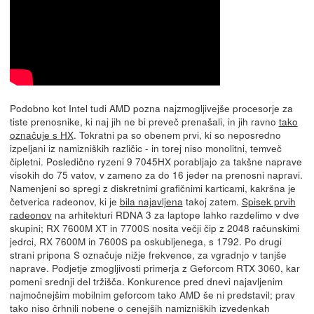
Podobno kot Intel tudi AMD pozna najzmogljivejše procesorje za
tiste prenosnike, ki naj jih ne bi preveč prenašali, in jih ravno
tako
označuje s HX
. Tokratni pa so obenem prvi, ki so neposredno
izpeljani iz namizniških različic - in torej niso monolitni, temveč
čipletni. Posledično ryzeni 9 7045HX porabljajo za takšne naprave
visokih do 75 vatov, v zameno za do 16 jeder na prenosni napravi.
Namenjeni so spregi z diskretnimi grafičnimi karticami, kakršna je
četverica radeonov, ki je
bila najavljena
takoj zatem.
Spisek prvih
radeonov
na arhitekturi RDNA 3 za laptope lahko razdelimo v dve
skupini; RX 7600M XT in 7700S nosita večji čip z 2048 računskimi
jedrci, RX 7600M in 7600S pa oskubljenega, s 1792. Po drugi
strani pripona S označuje nižje frekvence, za vgradnjo v tanjše
naprave. Podjetje zmogljivosti primerja z Geforcom RTX 3060, kar
pomeni srednji del tržišča. Konkurence pred dnevi najavljenim
najmočnejšim mobilnim geforcom tako AMD še ni predstavil; prav
tako niso črhnili nobene o cenejših namizniških izvedenkah