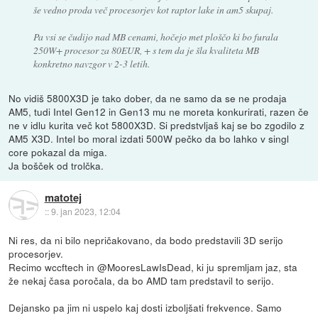
še vedno proda več procesorjev kot raptor lake in am5 skupaj.
Pa vsi se čudijo nad MB cenami, hočejo met ploščo ki bo furala
250W+ procesor za 80EUR, + s tem da je šla kvaliteta MB
konkretno navzgor v 2-3 letih.
No vidiš 5800X3D je tako dober, da ne samo da se ne prodaja
AM5, tudi Intel Gen12 in Gen13 mu ne moreta konkurirati, razen če
ne v idlu kurita več kot 5800X3D. Si predstvljaš kaj se bo zgodilo z
AM5 X3D. Intel bo moral izdati 500W pečko da bo lahko v singl
core pokazal da miga.
Ja bošček od trolčka.
matotej
::
9. jan 2023, 12:04
Ni res, da ni bilo nepričakovano, da bodo predstavili 3D serijo
procesorjev.
Recimo wccftech in @MooresLawIsDead, ki ju spremljam jaz, sta
že nekaj časa poročala, da bo AMD tam predstavil to serijo.
Dejansko pa jim ni uspelo kaj dosti izboljšati frekvence. Samo