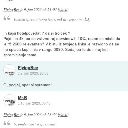
FlyingBee
je
9. jan 2023 ob 21:03
izjavil
:
Taktika spreminjanja teme, niÄ drugega nimaĹĄ.
In kajsi hotelpovedat ? da si trolcek ?
Pojdi na 4k, pa so vsi znotraj darwinowih 10%, razen ce mislis da
je r5 2600 relevanten? V bistu iz twojega linka je razwidno da se
ne splaca kupiti nic v rangu 3090. Sedaj pa to definiraj kot
spreminjanje teme.
FlyingBee
::
9. jan 2023, 23:53
O, poglej, spet si spremenil.
Mr.B
::
10. jan 2023, 06:46
FlyingBee
je
9. jan 2023 ob 23:53
izjavil
:
O, poglej, spet si spremenil.