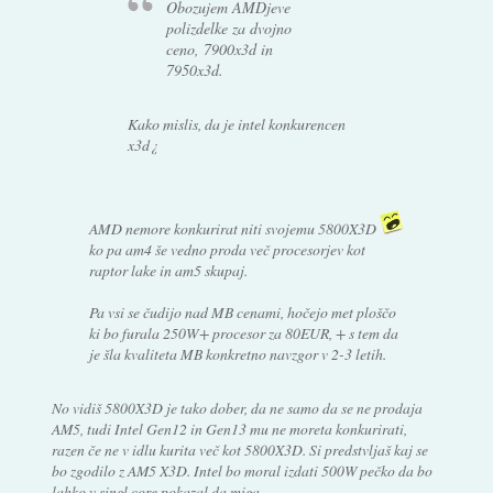
Obozujem AMDjeve
polizdelke za dvojno
ceno, 7900x3d in
7950x3d.
Kako mislis, da je intel konkurencen
x3d¿
AMD nemore konkurirat niti svojemu 5800X3D
ko pa am4 še vedno proda več procesorjev kot
raptor lake in am5 skupaj.
Pa vsi se čudijo nad MB cenami, hočejo met ploščo
ki bo furala 250W+ procesor za 80EUR, + s tem da
je šla kvaliteta MB konkretno navzgor v 2-3 letih.
No vidiš 5800X3D je tako dober, da ne samo da se ne prodaja
AM5, tudi Intel Gen12 in Gen13 mu ne moreta konkurirati,
razen če ne v idlu kurita več kot 5800X3D. Si predstvljaš kaj se
bo zgodilo z AM5 X3D. Intel bo moral izdati 500W pečko da bo
lahko v singl core pokazal da miga.