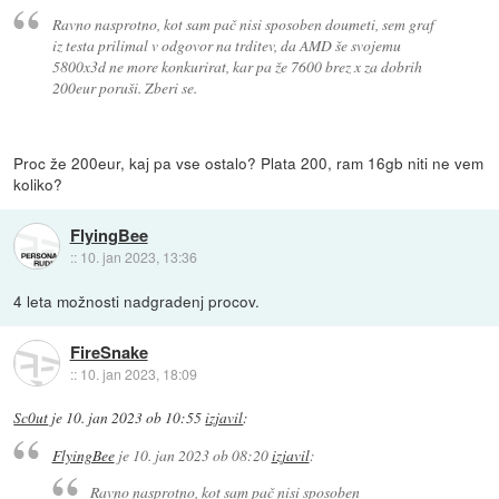
Ravno nasprotno, kot sam pač nisi sposoben doumeti, sem graf
iz testa prilimal v odgovor na trditev, da AMD še svojemu
5800x3d ne more konkurirat, kar pa že 7600 brez x za dobrih
200eur poruši. Zberi se.
Proc že 200eur, kaj pa vse ostalo? Plata 200, ram 16gb niti ne vem
koliko?
FlyingBee
::
10. jan 2023, 13:36
4 leta možnosti nadgradenj procov.
FireSnake
::
10. jan 2023, 18:09
Sc0ut
je
10. jan 2023 ob 10:55
izjavil
:
FlyingBee
je
10. jan 2023 ob 08:20
izjavil
:
Ravno nasprotno, kot sam pač nisi sposoben