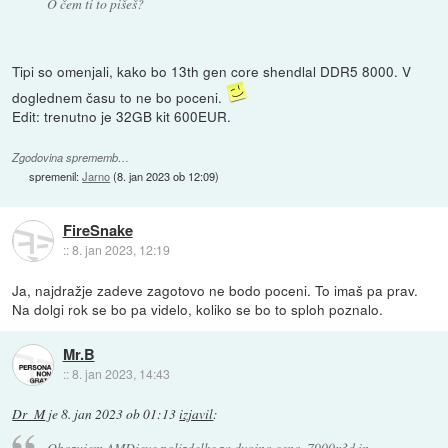
O čem ti to pišeš?
Tipi so omenjali, kako bo 13th gen core shendlal DDR5 8000. V
doglednem času to ne bo poceni.
Edit: trenutno je 32GB kit 600EUR.
Zgodovina sprememb…
spremenil:
Jarno
(
8. jan 2023 ob 12:09
)
FireSnake
::
8. jan 2023, 12:19
Ja, najdražje zadeve zagotovo ne bodo poceni. To imaš pa prav.
Na dolgi rok se bo pa videlo, koliko se bo to sploh poznalo.
Mr.B
::
8. jan 2023, 14:43
Dr_M
je
8. jan 2023 ob 01:13
izjavil
:
Obozujem AMDjeve polizdelke za dvojno ceno, 7900x3d in