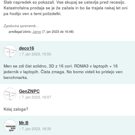
Slab napredek so pokazali. Vse skupaj se ustavlja pred recesijo.
Katastrofalna prodaja se je že začela in bo še trajala nekaj let oni
pa hodijo ven s temi polizdelki.
Zgodovina sprememb…
predlagal izbris:
Jarno
(
7. jan 2023 ob 16:48
)
deco16
::
7. jan 2023, 15:50
Men se zdi čist solidno, 3D z 16 cori. RDMA3 v laptopih + 16
jedernik v laptopih. Čista zmaga. No bomo videli ko pridejo ven
benchmarks.
GenZNPC
::
7. jan 2023, 16:07
Kdaj zaloga?
Mr.B
::
7. jan 2023, 18:30