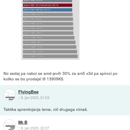
No sedaj pa naboi se amd-jevih 30% za am5 x3d pa spiroci po
koliko se bo prodajal i9 13909KS.
FlyingBee
::
9. jan 2023, 21:03
Taktika spreminjanja teme, nič drugega nimaš.
Mr.B
::
9. jan 2023, 22:37