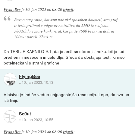
FlyingBee
je
10. jan 2023 ob 08:20
izjavil
:
Ravno nasprotno, kot sam pač nisi sposoben doumeti, sem graf
iz testa prilimal v odgovor na trditev, da AMD še svojemu
5800x3d ne more konkurirat, kar pa že 7600 brez x za dobrih
200eur poruši. Zberi se.
Da TEBI JE KAPNILO 9.1, da je am5 smoterenjsi neku. bil je tudi
pred enim mesecem in celo dlje. Sreca da obstajajo testi, ki niso
botelneckani s strani graficne.
FlyingBee
::
10. jan 2023, 10:13
V bistvu je fhd še vedno najpogostejša resolucija. Lepo, da sva na
isti liniji.
Sc0ut
::
10. jan 2023, 10:55
FlyingBee
je
10. jan 2023 ob 08:20
izjavil
: