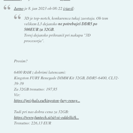
Jarno
je
8. jan 2023 ob 08:22
izjavil
:
3D je top-notch, konkurenca tukaj zaostaja. Ob tem
velikem L3 dejansko
ne potrebuješ DDR5 po
500EUR za 32GB
.
Torej dejansko prihraniš pri nakupu "3D
procesorja".
Prosim?
6400 RAM z dobrimi latencami:
Kingston FURY Renegade DIMM Kit 32GB, DDR5-6400, CL32-
39-39
Za 32GB trenutno: 197,85
Vir:
https://geizhals.eu/kingston-fury-reneg...
Tudi pri nas dobra cena za 32GB:
https://www.funtech.si/si/vsi-oddelki/k...
Trenutno: 226,13 EUR