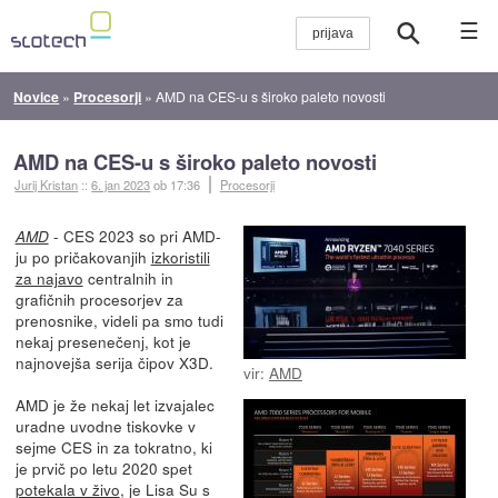
☰
Novice
»
Procesorji
»
AMD na CES-u s široko paleto novosti
AMD na CES-u s široko paleto novosti
Jurij Kristan
::
6. jan 2023
ob 17:36
Procesorji
- CES 2023 so pri AMD-
AMD
ju po pričakovanjih
izkoristili
za najavo
centralnih in
grafičnih procesorjev za
prenosnike, videli pa smo tudi
nekaj presenečenj, kot je
najnovejša serija čipov X3D.
vir:
AMD
AMD je že nekaj let izvajalec
uradne uvodne tiskovke v
sejme CES in za tokratno, ki
je prvič po letu 2020 spet
potekala v živo
, je Lisa Su s