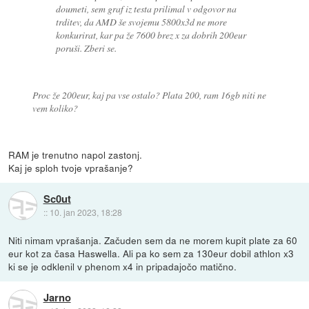
doumeti, sem graf iz testa prilimal v odgovor na
trditev, da AMD še svojemu 5800x3d ne more
konkurirat, kar pa že 7600 brez x za dobrih 200eur
poruši. Zberi se.
Proc že 200eur, kaj pa vse ostalo? Plata 200, ram 16gb niti ne
vem koliko?
RAM je trenutno napol zastonj.
Kaj je sploh tvoje vprašanje?
Sc0ut
::
10. jan 2023, 18:28
Niti nimam vprašanja. Začuden sem da ne morem kupit plate za 60
eur kot za časa Haswella. Ali pa ko sem za 130eur dobil athlon x3
ki se je odklenil v phenom x4 in pripadajočo matično.
Jarno