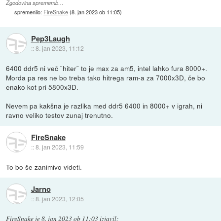
Zgodovina sprememb…
spremenilo:
FireSnake
(
8. jan 2023 ob 11:05
)
Pep3Laugh
::
8. jan 2023, 11:12
6400 ddr5 ni več ¨hiter¨ to je max za am5, intel lahko fura 8000+.
Morda pa res ne bo treba tako hitrega ram-a za 7000x3D, če bo
enako kot pri 5800x3D.
Nevem pa kakšna je razlika med ddr5 6400 in 8000+ v igrah, ni
ravno veliko testov zunaj trenutno.
FireSnake
::
8. jan 2023, 11:59
To bo še zanimivo videti.
Jarno
::
8. jan 2023, 12:05
FireSnake
je
8. jan 2023 ob 11:03
izjavil
: