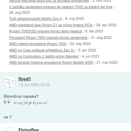
Varčna AMDjeva jedra tudi za domače uporabnike
::
3. nov 2023
V začetku septembra prispejo še radeoni 7000 za srednji del trga
::
28. avg 2023
Tudi ultraprenosniki dobijo Zen 4
::
8. maj 2023
AMD predstavil čipe Ryzen Z1 za ročne igralne PCje
::
28. apr 2023
Ryzeni 7000X3D prispejo konec tega meseca
::
6. feb 2023
Procesorji Ryzen 7000 prispejo konec septembra
::
31. avg 2022
AMD najavil procesorje Ryzen 7000
::
24. maj 2022
AMD na Cesu pokazal arhitekturo Zen 3+
::
5. jan 2022
AMD na Computexu z nabito polno tiskovko
::
4. jun 2021
AMD lansiral mobilne procesorje Ryzen Mobile 4000
::
21. mar 2020
floyd1
::
6. jan 2023, 23:22
Slovnična napaka?
ki naj jih
je
bi preveč
ne ?
FlyingBee