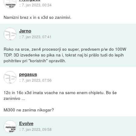
::
7. jan 2023, 00:34
Namizni brez x in s x3d so zanimivi.
Jarno
::
7. jan 2023, 07:41
Roko na srce, zen4 procesorji so super, predvsem p/w do 100W
TDP. 3D izvedenke so pika na i, tokrat naj bi prišlo tudi do lepih
pohitritev pri "koristnih" opravilih.
pegasus
::
7. jan 2023, 07:56
12c in 16c x3d imata vcache na samo enem chipletu. Bo še
zanimivo ...
Mi300 ne zanima nikogar?
Evolve
::
7. jan 2023, 09:58