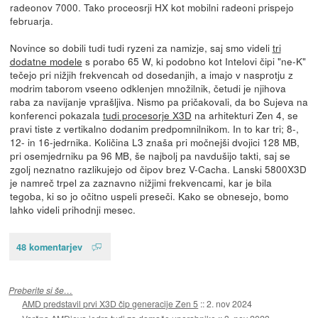
radeonov 7000. Tako proceosrji HX kot mobilni radeoni prispejo
februarja.
Novince so dobili tudi tudi ryzeni za namizje, saj smo videli
tri
dodatne modele
s porabo 65 W, ki podobno kot Intelovi čipi "ne-K"
tečejo pri nižjih frekvencah od dosedanjih, a imajo v nasprotju z
modrim taborom vseeno odklenjen množilnik, četudi je njihova
raba za navijanje vprašljiva. Nismo pa pričakovali, da bo Sujeva na
konferenci pokazala
tudi procesorje X3D
na arhitekturi Zen 4, se
pravi tiste z vertikalno dodanim predpomnilnikom. In to kar tri; 8-,
12- in 16-jedrnika. Količina L3 znaša pri močnejši dvojici 128 MB,
pri osemjedrniku pa 96 MB, še najbolj pa navdušijo takti, saj se
zgolj neznatno razlikujejo od čipov brez V-Cacha. Lanski 5800X3D
je namreč trpel za zaznavno nižjimi frekvencami, kar je bila
tegoba, ki so jo očitno uspeli preseči. Kako se obnesejo, bomo
lahko videli prihodnji mesec.
48 komentarjev
Preberite si še…
AMD predstavil prvi X3D čip generacije Zen 5
::
2. nov 2024