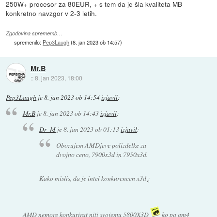
250W+ procesor za 80EUR, + s tem da je šla kvaliteta MB
konkretno navzgor v 2-3 letih.
Zgodovina sprememb…
spremenilo:
Pep3Laugh
(
8. jan 2023 ob 14:57
)
Mr.B
::
8. jan 2023, 18:00
Pep3Laugh
je
8. jan 2023 ob 14:54
izjavil
:
Mr.B
je
8. jan 2023 ob 14:43
izjavil
:
Dr_M
je
8. jan 2023 ob 01:13
izjavil
:
Obozujem AMDjeve polizdelke za
dvojno ceno, 7900x3d in 7950x3d.
Kako mislis, da je intel konkurencen x3d¿
AMD nemore konkurirat niti svojemu 5800X3D
ko pa am4