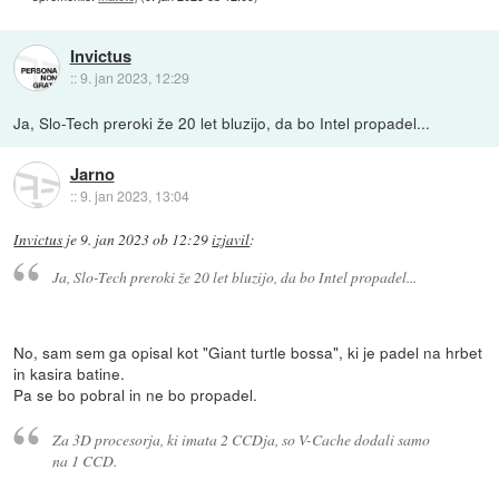
Invictus
::
9. jan 2023, 12:29
Ja, Slo-Tech preroki že 20 let bluzijo, da bo Intel propadel...
Jarno
::
9. jan 2023, 13:04
Invictus
je
9. jan 2023 ob 12:29
izjavil
:
Ja, Slo-Tech preroki že 20 let bluzijo, da bo Intel propadel...
No, sam sem ga opisal kot "Giant turtle bossa", ki je padel na hrbet
in kasira batine.
Pa se bo pobral in ne bo propadel.
Za 3D procesorja, ki imata 2 CCDja, so V-Cache dodali samo
na 1 CCD.