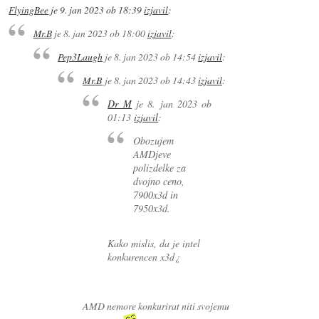
FlyingBee
je
9. jan 2023 ob 18:39
izjavil
:
Mr.B
je
8. jan 2023 ob 18:00
izjavil
:
Pep3Laugh
je
8. jan 2023 ob 14:54
izjavil
:
Mr.B
je
8. jan 2023 ob 14:43
izjavil
:
Dr_M
je
8. jan 2023 ob
01:13
izjavil
:
Obozujem
AMDjeve
polizdelke za
dvojno ceno,
7900x3d in
7950x3d.
Kako mislis, da je intel
konkurencen x3d¿
AMD nemore konkurirat niti svojemu