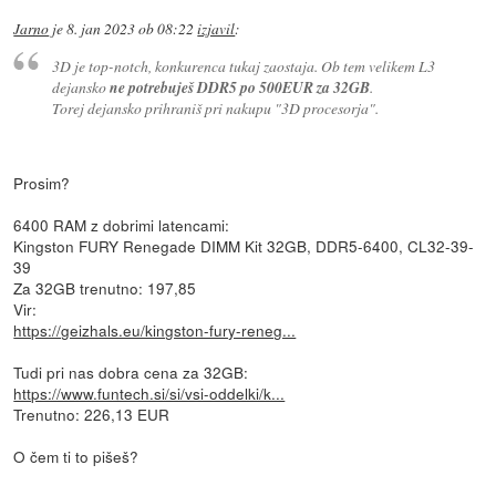
Jarno
je
8. jan 2023 ob 08:22
izjavil
:
3D je top-notch, konkurenca tukaj zaostaja. Ob tem velikem L3
dejansko
ne potrebuješ DDR5 po 500EUR za 32GB
.
Torej dejansko prihraniš pri nakupu "3D procesorja".
Prosim?
6400 RAM z dobrimi latencami:
Kingston FURY Renegade DIMM Kit 32GB, DDR5-6400, CL32-39-
39
Za 32GB trenutno: 197,85
Vir:
https://geizhals.eu/kingston-fury-reneg...
Tudi pri nas dobra cena za 32GB:
https://www.funtech.si/si/vsi-oddelki/k...
Trenutno: 226,13 EUR
O čem ti to pišeš?