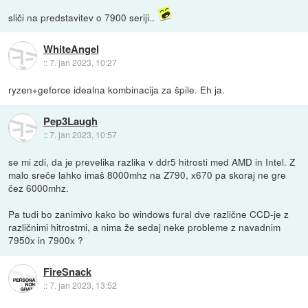
sliči na predstavitev o 7900 seriji..
WhiteAngel
::
7. jan 2023, 10:27
ryzen+geforce idealna kombinacija za špile. Eh ja.
Pep3Laugh
::
7. jan 2023, 10:57
se mi zdi, da je prevelika razlika v ddr5 hitrosti med AMD in Intel. Z
malo sreče lahko imaš 8000mhz na Z790, x670 pa skoraj ne gre
čez 6000mhz.
Pa tudi bo zanimivo kako bo windows fural dve različne CCD-je z
različnimi hitrostmi, a nima že sedaj neke probleme z navadnim
7950x in 7900x ?
FireSnack
::
7. jan 2023, 13:52