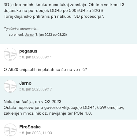
3D je top-notch, konkurenca tukaj zaostaja. Ob tem velikem L3
dejansko ne potrebuješ DDR5 po 500EUR za 32GB.
Torej dejansko prihraniš pri nakupu "3D procesorja".
Zgodovina sprememb…
spremenil:
Jarno
(
8. jan 2023 ob 08:23
)
pegasus
::
8. jan 2023, 09:11
O A620 chipsetih in platah se še ne ve nič?
Jarno
::
8. jan 2023, 09:17
Nekaj se šušlja, da v Q2 2023.
Ostale nepreverjene govorice vključujejo DDR4, 65W omejitev,
zaklenjen množilnik oz. navijanje ter PCIe 4.0.
FireSnake
::
8. jan 2023, 11:03