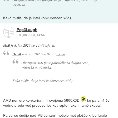
7950x3d.
Kako mislis, da je intel konkurencen x3d¿
Pep3Laugh
::
8. jan 2023, 14:54
Mr.B
je
8. jan 2023 ob 14:43
izjavil
:
Dr_M
je
8. jan 2023 ob 01:13
izjavil
:
Obozujem AMDjeve polizdelke za dvojno ceno,
7900x3d in 7950x3d.
Kako mislis, da je intel konkurencen x3d¿
AMD nemore konkurirat niti svojemu 5800X3D
ko pa am4 še
vedno proda več procesorjev kot raptor lake in am5 skupaj.
Pa vsi se čudijo nad MB cenami, hočejo met ploščo ki bo furala