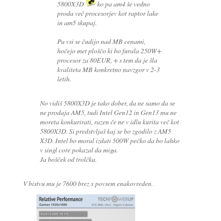
5800X3D
ko pa am4 še vedno
proda več procesorjev kot raptor lake
in am5 skupaj.
Pa vsi se čudijo nad MB cenami,
hočejo met ploščo ki bo furala 250W+
procesor za 80EUR, + s tem da je šla
kvaliteta MB konkretno navzgor v 2-3
letih.
No vidiš 5800X3D je tako dober, da ne samo da se
ne prodaja AM5, tudi Intel Gen12 in Gen13 mu ne
moreta konkurirati, razen če ne v idlu kurita več kot
5800X3D. Si predstvljaš kaj se bo zgodilo z AM5
X3D. Intel bo moral izdati 500W pečko da bo lahko
v singl core pokazal da miga.
Ja bošček od trolčka.
V bistvu mu je 7600 brez x povsem enakovreden.