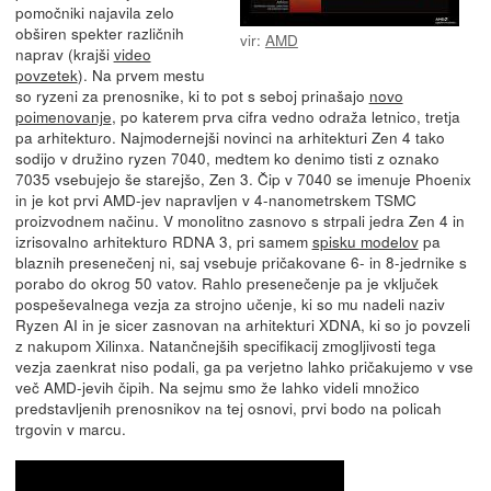
pomočniki najavila zelo
obširen spekter različnih
vir:
AMD
naprav (krajši
video
povzetek
). Na prvem mestu
so ryzeni za prenosnike, ki to pot s seboj prinašajo
novo
poimenovanje
, po katerem prva cifra vedno odraža letnico, tretja
pa arhitekturo. Najmodernejši novinci na arhitekturi Zen 4 tako
sodijo v družino ryzen 7040, medtem ko denimo tisti z oznako
7035 vsebujejo še starejšo, Zen 3. Čip v 7040 se imenuje Phoenix
in je kot prvi AMD-jev napravljen v 4-nanometrskem TSMC
proizvodnem načinu. V monolitno zasnovo s strpali jedra Zen 4 in
izrisovalno arhitekturo RDNA 3, pri samem
spisku modelov
pa
blaznih presenečenj ni, saj vsebuje pričakovane 6- in 8-jedrnike s
porabo do okrog 50 vatov. Rahlo presenečenje pa je vključek
pospeševalnega vezja za strojno učenje, ki so mu nadeli naziv
Ryzen AI in je sicer zasnovan na arhitekturi XDNA, ki so jo povzeli
z nakupom Xilinxa. Natančnejših specifikacij zmogljivosti tega
vezja zaenkrat niso podali, ga pa verjetno lahko pričakujemo v vse
več AMD-jevih čipih. Na sejmu smo že lahko videli množico
predstavljenih prenosnikov na tej osnovi, prvi bodo na policah
trgovin v marcu.