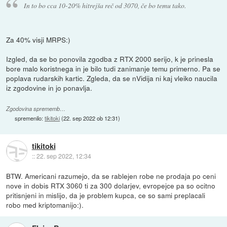
In to bo cca 10-20% hitrejša reč od 3070, če bo temu tako.
Za 40% visji MRPS:)
Izgled, da se bo ponovila zgodba z RTX 2000 serijo, k je prinesla
bore malo koristnega in je bilo tudi zanimanje temu primerno. Pa se
poplava rudarskih kartic. Zgleda, da se nVidija ni kaj vleiko naucila
iz zgodovine in jo ponavlja.
Zgodovina sprememb…
spremenilo:
tikitoki
(
22. sep 2022 ob 12:31
)
tikitoki
::
22. sep 2022, 12:34
BTW. Americani razumejo, da se rablejen robe ne prodaja po ceni
nove in dobis RTX 3060 ti za 300 dolarjev, evropejce pa so ocitno
pritisnjeni in mislijo, da je problem kupca, ce so sami preplacali
robo med kriptomanijo:).