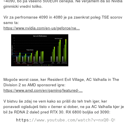
~4090, bo pa vseeno 500EUR cenejša. Ne verjamem da so Nvidia
gimmicki vredni toliko.
Vir za perfromanse 4090 in 4080 je pa zaenkrat poleg TSE scorov
samo ta:
https://www.nvidia.com/en-us/geforce/ne...
Mogoče worst case, ker Resident Evil Village, AC Valhalla in The
Division 2 so AMD sponsored igre:
https://www.amd.com/en/gaming/featured-...
V bistvu še zdaj ne vem kako so prišli do teh treh iger, ker
ponavadi oglašuješ tisto v čemer si dober, ne pa AC Valhalla kjer je
bil že RDNA 2 daleč pred RTX 30. RX 6800 boljša od 3090:
https:
//www.youtube.com/watch?v=nxQ0-QtAtxA