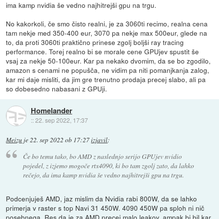
ima kamp nvidia še vedno najhitrejši gpu na trgu.
No kakorkoli, če smo čisto realni, je za 3060ti recimo, realna cena
tam nekje med 350-400 eur, 3070 pa nekje max 500eur, glede na
to, da proti 3060ti praktično prinese zgolj boljši ray tracing
performance. Torej realno bi se morale cene GPUjev spustit še
vsaj za nekje 50-100eur. Kar pa nekako dvomim, da se bo zgodilo,
amazon s cenami ne popušča, ne vidim pa niti pomanjkanja zalog,
kar mi daje misliti, da jim gre trenutno prodaja precej slabo, ali pa
so dobesedno nabasani z GPUji.
Homelander
::
22. sep 2022, 17:37
Meizu
je
22. sep 2022 ob 17:27
izjavil
:
Če bo temu tako, bo AMD z naslednjo serijo GPUjev nvidio
pojedel, z izjemo mogoče rtx4090, ki bo tam zgolj zato, da lahko
rečejo, da ima kamp nvidia še vedno najhitrejši gpu na trgu.
Podcenjuješ AMD, jaz mislim da Nvidia rabi 800W, da se lahko
primerja v raster s top Navi 31 450W. 4090 450W pa sploh ni nič
posebnega. Res da je za AMD precej malo leakov, ampak bi bil kar