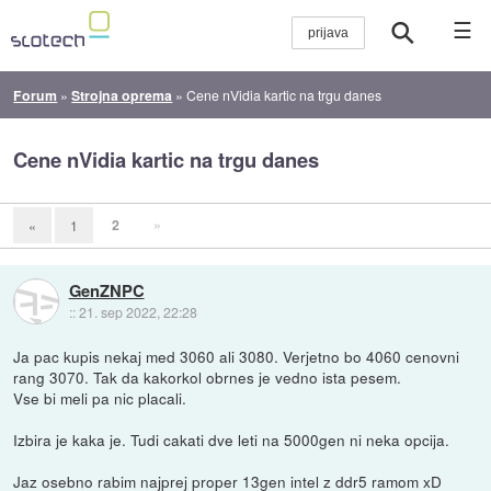
☰
Forum
»
Strojna oprema
»
Cene nVidia kartic na trgu danes
Cene nVidia kartic na trgu danes
2
»
«
1
GenZNPC
::
21. sep 2022, 22:28
Ja pac kupis nekaj med 3060 ali 3080. Verjetno bo 4060 cenovni
rang 3070. Tak da kakorkol obrnes je vedno ista pesem.
Vse bi meli pa nic placali.
Izbira je kaka je. Tudi cakati dve leti na 5000gen ni neka opcija.
Jaz osebno rabim najprej proper 13gen intel z ddr5 ramom xD