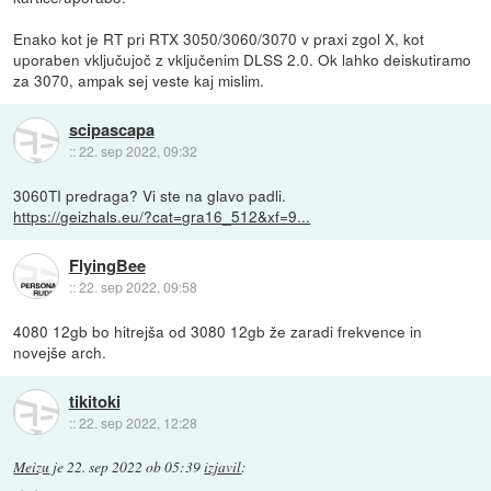
Enako kot je RT pri RTX 3050/3060/3070 v praxi zgol X, kot
uporaben vključujoč z vključenim DLSS 2.0. Ok lahko deiskutiramo
za 3070, ampak sej veste kaj mislim.
scipascapa
::
22. sep 2022, 09:32
3060TI predraga? Vi ste na glavo padli.
https://geizhals.eu/?cat=gra16_512&xf=9...
FlyingBee
::
22. sep 2022, 09:58
4080 12gb bo hitrejša od 3080 12gb že zaradi frekvence in
novejše arch.
tikitoki
::
22. sep 2022, 12:28
Meizu
je
22. sep 2022 ob 05:39
izjavil
: