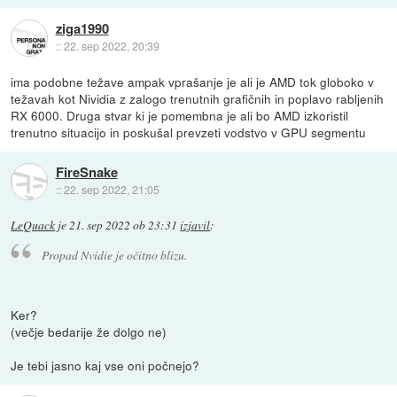
ziga1990
::
22. sep 2022, 20:39
ima podobne težave ampak vprašanje je ali je AMD tok globoko v
težavah kot Nividia z zalogo trenutnih grafičnih in poplavo rabljenih
RX 6000. Druga stvar ki je pomembna je ali bo AMD izkoristil
trenutno situacijo in poskušal prevzeti vodstvo v GPU segmentu
FireSnake
::
22. sep 2022, 21:05
LeQuack
je
21. sep 2022 ob 23:31
izjavil
:
Propad Nvidie je očitno blizu.
Ker?
(večje bedarije že dolgo ne)
Je tebi jasno kaj vse oni počnejo?