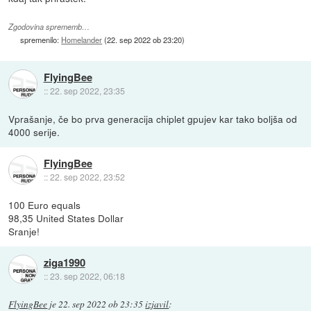
Zgodovina sprememb…
spremenilo:
Homelander
(
22. sep 2022 ob 23:20
)
FlyingBee
::
22. sep 2022, 23:35
Vprašanje, če bo prva generacija chiplet gpujev kar tako boljša od
4000 serije.
FlyingBee
::
22. sep 2022, 23:52
100 Euro equals
98,35 United States Dollar
Sranje!
ziga1990
::
23. sep 2022, 06:18
FlyingBee
je
22. sep 2022 ob 23:35
izjavil
: