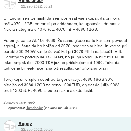
Homelander
::
22. sep 2022, 08:21
Uf, zgoraj sem že mislil da sem pomešal vse skupaj, da bi moral
reči 4070 12GB, potem si pa oddahnem, ko ugotovim, da nas je
Nvidia nategnila s 4070 (oz. 4070 Ti) = 4080 12GB.
Potem je pa še AD106 4060. Že samo glede na to kar sem povedal
zgoraj, ni šans da bo boljša od 3070, spet enako hitra. In vse to pri
porabi 230-240W kar je še več kot pri 3070 FE in najslabših AIB.
Dodatno to potrdijo še TSE leaki, no ja, na koncu je bil tisti s 6000
fake, ampak čez 7000 TSE jaz ne pričakujem od 4060. Tako da
tudi če je bil leak fake, zna biti rezultat kar približno pravi.
Torej kaj smo sploh dobili od te generacije, 4080 16GB 30%
hitrejša od 3080 12GB za ceno 1600EUR, enkrat do julija 2023
proti 1300EUR. 4090 si bo pa itak malokdo lastil.
Zgodovina sprememb…
spremenilo:
Homelander
(
22. sep 2022 ob 08:23
)
Buggy
::
22. sep 2022, 09:09