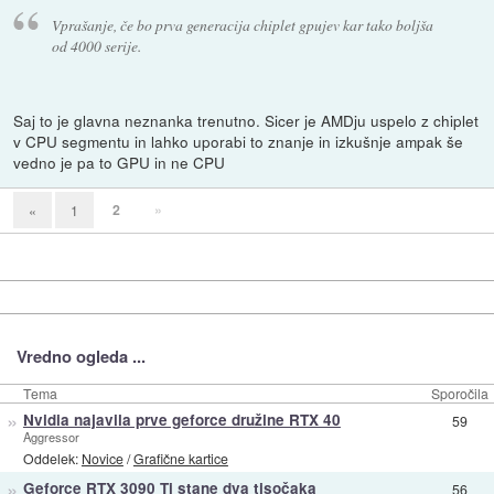
Vprašanje, če bo prva generacija chiplet gpujev kar tako boljša
od 4000 serije.
Saj to je glavna neznanka trenutno. Sicer je AMDju uspelo z chiplet
v CPU segmentu in lahko uporabi to znanje in izkušnje ampak še
vedno je pa to GPU in ne CPU
2
»
«
1
Vredno ogleda ...
Tema
Sporočila
»
Nvidia najavila prve geforce družine RTX 40
59
Aggressor
Oddelek:
Novice
/
Grafične kartice
»
Geforce RTX 3090 Ti stane dva tisočaka
56