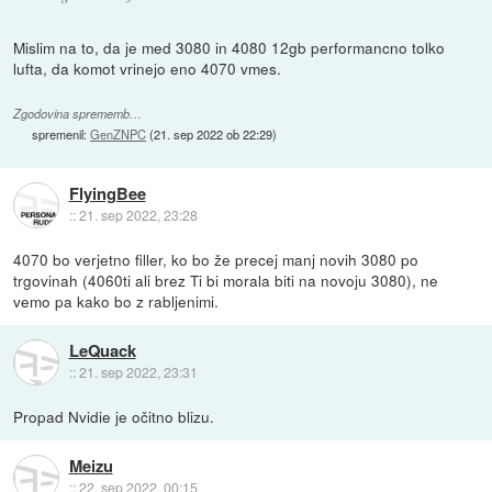
Mislim na to, da je med 3080 in 4080 12gb performancno tolko
lufta, da komot vrinejo eno 4070 vmes.
Zgodovina sprememb…
spremenil:
GenZNPC
(
21. sep 2022 ob 22:29
)
FlyingBee
::
21. sep 2022, 23:28
4070 bo verjetno filler, ko bo že precej manj novih 3080 po
trgovinah (4060ti ali brez Ti bi morala biti na novoju 3080), ne
vemo pa kako bo z rabljenimi.
LeQuack
::
21. sep 2022, 23:31
Propad Nvidie je očitno blizu.
Meizu
::
22. sep 2022, 00:15