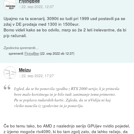
FlyingBee
::
22. sep 2022, 12:37
Upajmo na ta scenarij. 3090ti so tudi pri 1999 usd postavili pa se
zdaj v DE prodaja med 1300 in 1500eur.
Bomo videli kako se bo odvilo, msrp so že 2 leti irelevantne, da bi
p/p računali.
Zgodovina sprememb…
spremenil:
FlyingBee
(
22. sep 2022 ob 12:37
)
Meizu
::
22. sep 2022, 17:27
Izgled, da se bo ponovila zgodba z RTX 2000 serijo, k je prinesla
bore malo koristnega in je bilo tudi zanimanje temu primerno.
Pa se poplava rudarskih kartic. Zgleda, da se nVidija ni kaj
vleiko naucila iz zgodovine in jo ponavlja.
Če bo temu tako, bo AMD z naslednjo serijo GPUjev nvidio pojedel,
z izjemo mogoče rtx4090, ki bo tam zgolj zato, da lahko rečejo, da