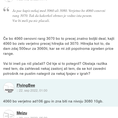
Ja pac kupis nekaj med 3060 ali 3080. Verjetno bo 4060 cenovni
rang 3070. Tak da kakorkol obrnes je vedno ista pesem.
Vse bi meli pa nic placali.
Če bo 4060 cenovni rang 3070 bo to precej znatno boljši deal, kajti
4060 bo zelo verjetno precej hitrejša od 3070. Hitrejša kot to, da
dam zdaj 500eur za 3060ti, kar se mi zdi popolnoma zgrešen price
range.
Vsi bi imeli pa nič plačali? Od kje si to potegnil? Obstaja razlika
med tem, da zahtevaš nekaj zastonj ali tem, da se kot zavedni
potrošnik ne pustim nategnit za nekaj fpsjev v igrah?
FlyingBee
::
22. sep 2022, 01:00
4060 bo verjetno ad106 gpu in zna biti na nivoju 3080 10gb.
Meizu
::
22. sep 2022, 05:39