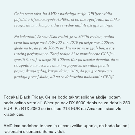
Če bo temu tako, bo AMD z naslednjo serijo GPUjev nvidio
pojedel, z izjemo mogoče rtx4090, ki bo tam zgolj zato, da lahko
rečejo, da ima kamp nvidia še vedno najhitrejši gpu na trgu.
No kakorkoli, če smo čisto realni, je za 3060ti recimo, realna
cena tam nekje med 350-400 eur, 3070 pa nekje max 500eur,
glede na to, da proti 3060ti praktično prinese zgolj boljši ray
tracing performance. Torej realno bi se morale cene GPUjev
spustit še vsaj za nekje 50-100eur. Kar pa nekako dvomim, da se
bo zgodilo, amazon s cenami ne popušča, ne vidim pa niti
pomanjkanja zalog, kar mi daje misliti, da jim gre trenutno
prodaja precej slabo, ali pa so dobesedno nabasani z GPUji.
Pocakaj Black Friday. Ce ne bodo takrat solidne akcije, potem
bodo ocitno vztrajali. Sicer pa nov RX 6000 dobis ze za dobrih 250
EUR. Pa RTX 2060 so imeli po 213 EUR na Amazoni, sicer zlo
kratek cas.
AMD ima podobne tezave in nimam veliko upanja, da bodo kaj bolj
racionalni s cenami. Bomo videli.