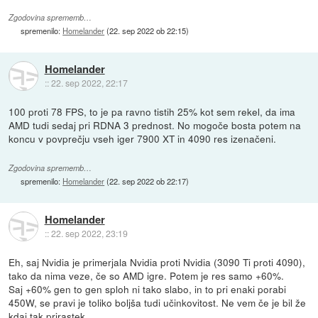
Zgodovina sprememb…
spremenilo:
Homelander
(
22. sep 2022 ob 22:15
)
Homelander
::
22. sep 2022, 22:17
100 proti 78 FPS, to je pa ravno tistih 25% kot sem rekel, da ima
AMD tudi sedaj pri RDNA 3 prednost. No mogoče bosta potem na
koncu v povprečju vseh iger 7900 XT in 4090 res izenačeni.
Zgodovina sprememb…
spremenilo:
Homelander
(
22. sep 2022 ob 22:17
)
Homelander
::
22. sep 2022, 23:19
Eh, saj Nvidia je primerjala Nvidia proti Nvidia (3090 Ti proti 4090),
tako da nima veze, če so AMD igre. Potem je res samo +60%.
Saj +60% gen to gen sploh ni tako slabo, in to pri enaki porabi
450W, se pravi je toliko boljša tudi učinkovitost. Ne vem če je bil že
kdaj tak prirastek.