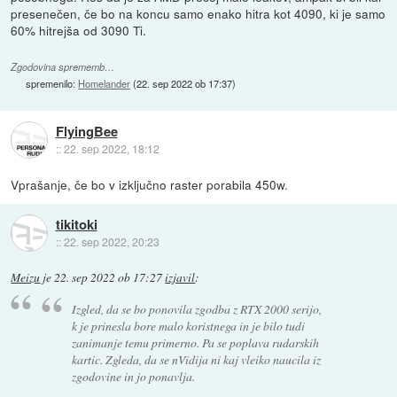
presenečen, če bo na koncu samo enako hitra kot 4090, ki je samo
60% hitrejša od 3090 Ti.
Zgodovina sprememb…
spremenilo:
Homelander
(
22. sep 2022 ob 17:37
)
FlyingBee
::
22. sep 2022, 18:12
Vprašanje, če bo v izključno raster porabila 450w.
tikitoki
::
22. sep 2022, 20:23
Meizu
je
22. sep 2022 ob 17:27
izjavil
:
Izgled, da se bo ponovila zgodba z RTX 2000 serijo,
k je prinesla bore malo koristnega in je bilo tudi
zanimanje temu primerno. Pa se poplava rudarskih
kartic. Zgleda, da se nVidija ni kaj vleiko naucila iz
zgodovine in jo ponavlja.