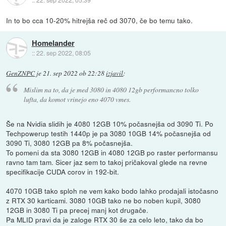
In to bo cca 10-20% hitrejša reč od 3070, če bo temu tako.
Homelander
::
22. sep 2022, 08:05
GenZNPC
je
21. sep 2022 ob 22:28
izjavil
:
Mislim na to, da je med 3080 in 4080 12gb performancno tolko
lufta, da komot vrinejo eno 4070 vmes.
Še na Nvidia slidih je 4080 12GB 10% počasnejša od 3090 Ti. Po
Techpowerup testih 1440p je pa 3080 10GB 14% počasnejša od
3090 Ti, 3080 12GB pa 8% počasnejša.
To pomeni da sta 3080 12GB in 4080 12GB po raster performansu
ravno tam tam. Sicer jaz sem to takoj pričakoval glede na revne
specifikacije CUDA corov in 192-bit.
4070 10GB tako sploh ne vem kako bodo lahko prodajali istočasno
z RTX 30 karticami. 3080 10GB tako ne bo noben kupil, 3080
12GB in 3080 Ti pa precej manj kot drugače.
Pa MLID pravi da je zaloge RTX 30 še za celo leto, tako da bo