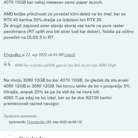
4070 10GB kar nekaj mesecev samo paper launch.
AMD boljše priložnosti za povečat tržni delež ne bo imel, ker so
RTX 40 kartice 50% dražje za izdelavo kot RTX 30.
Že drugič zapored sicer stavijo skoraj vse karte na pure raster
perofrmans (RT uplift zna biti sicer tudi kar dober), Nvidia pa očitno
povečini na DLSS 3 in RT.
FlyingBee
je
22. sep 2022 ob 01:00
izjavil
:
4060 bo verjetno ad106 gpu in zna biti na nivoju 3080 10gb.
Na nivoju 3080 10GB bo kar 4070 10GB, če gledaš da sta enaki
4080 12GB in 3080 12GB. Na koncu lahko da bo v povprečju 5%
hitrejša, ampak 20% se pa že vidi da ne more biti.
4060 Ti pa zdaj ne bo izšel, ker so že dve AD106 kartici
preimenovali razred navzgor.
Zgodovina sprememb…
spremenilo:
Homelander
(
22. sep 2022 ob 08:13
)