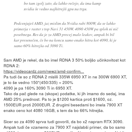
bo tam zgolj zato, da lahko rečejo, da ima kamp
nvidia še vedno najhitrejši gpu na trgu.
Podcenjuješ AMD, jaz mislim da Nvidia rabi 800W, da se lahko
primerja v raster s top Navi 31 450W. 4090 450W pa sploh ni nič
posebnega. Res da je za AMD precej malo leakov, ampak bi bil
kar presenečen, če bo na koncu samo enako hitra kot 4090, ki je
samo 60% hitrejša od 3090 Ti.
Sam AMD je rekel, da bo imel RDNA 3 50% boljšo učinkovitost kot
RDNA 2:
https://videocardz.com/newz/amd-confirm...
Pa tudi če so z RDNA 2 mislili 335W 6950 XT in ne 300W 6900 XT,
je to še vedno 150*(450/335) = 200%
4090 je pa 160% 3090 Ti in 6950 XT.
Tako da pač glede na (skope) podatke, ki jih imamo do sedaj, ima
AMD 25% prednost. Pa to je $1200 kartica proti $1600, oz.
1500EUR proti 2000EUR. Z drugimi besedami bo imela 7900 XT
enako ceno kot 4080 16GB, s tem da bo 66% hitrejša.
Sicer so za 4090 sprva tudi govorili, da bo x2 napram RTX 3090.
Ampak tudi če vzamemo za 7900 XT najslabši primer, da bo samo