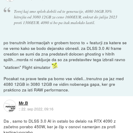
Torej kaj smo sploh dobili od te generacije, 4080 16GB 30%
hitrejša od 3080 12GB za ceno 1600EUR, enkrat do julija 2023
proti 1300EUR. 4090 si bo pa itak malokdo lastil.
po trenutnih informacijah v grobem tocno to + featurji za katere se
ne vemo kako se bodo dejansko obnesli. za DLSS 3.0 AI frame
creation se sumi da zna predstavit dolocen ghosting v hitrih
spilih...morda ni nakljucje da so za predstavitev tega izbrali ravno
"staticen" Flight simulator
Pocakat na prave teste pa bomo vse videli...trenutno pa jaz med
4080 12GB in 3080 12GB ne vidim nobenega gapa, ker gre
prakticno za isti RAW performance.
Mr.B
::
22. sep 2022, 09:16
Da , samo to DLSS 3.0 AI in ostalo bo delalo na RTX 4090 z
začetno porabo 450W, ker je čip v osnovi namenjen za profi
kartice/uporabo.