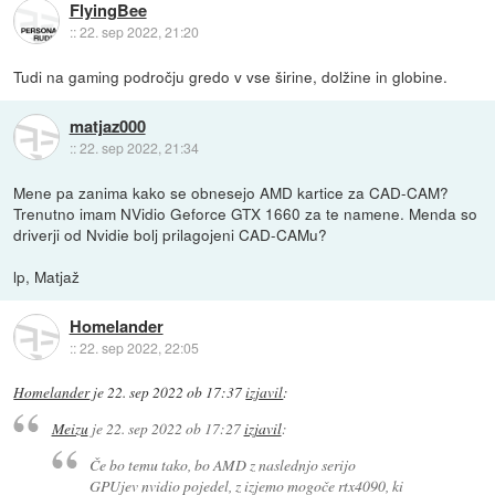
FlyingBee
::
22. sep 2022, 21:20
Tudi na gaming področju gredo v vse širine, dolžine in globine.
matjaz000
::
22. sep 2022, 21:34
Mene pa zanima kako se obnesejo AMD kartice za CAD-CAM?
Trenutno imam NVidio Geforce GTX 1660 za te namene. Menda so
driverji od Nvidie bolj prilagojeni CAD-CAMu?
lp, Matjaž
Homelander
::
22. sep 2022, 22:05
Homelander
je
22. sep 2022 ob 17:37
izjavil
:
Meizu
je
22. sep 2022 ob 17:27
izjavil
:
Če bo temu tako, bo AMD z naslednjo serijo
GPUjev nvidio pojedel, z izjemo mogoče rtx4090, ki