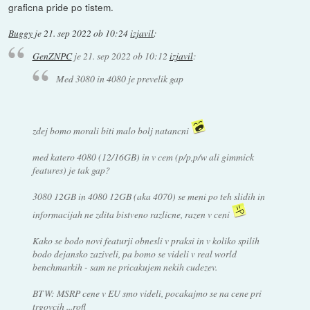
graficna pride po tistem.
Buggy
je
21. sep 2022 ob 10:24
izjavil
:
GenZNPC
je
21. sep 2022 ob 10:12
izjavil
:
Med 3080 in 4080 je prevelik gap
zdej bomo morali biti malo bolj natancni
med katero 4080 (12/16GB) in v cem (p/p,p/w ali gimmick
features) je tak gap?
3080 12GB in 4080 12GB (aka 4070) se meni po teh slidih in
informacijah ne zdita bistveno razlicne, razen v ceni
Kako se bodo novi featurji obnesli v praksi in v koliko spilih
bodo dejansko zaziveli, pa bomo se videli v real world
benchmarkih - sam ne pricakujem nekih cudezev.
BTW: MSRP cene v EU smo videli, pocakajmo se na cene pri
trgovcih ...rofl