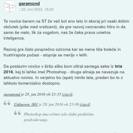
garamond
::
22. nov 2022, 18:29
Te novice berem na ST že več kot eno leto in skoraj pri vsaki dobim
občutek (piše med vrsticami), da gre razvoj neznansko hitro in da
samo še malo, tik za vogalom, nas že čaka prava umetna
inteligenca.
Razvoj gre čisto povprečno oziroma kar se mene tiče boleče in
frustrirajoče počasi - stopnje se merijo v letih.
Da postavim novico v širšo sliko bom citiral samega sebe iz
leta
, kaj bi lahko imel Photoshop - druga alineja se navezuje na
2016
aktualno novico. In verjetno bo (spet) minilo leta, preden bo to z
lahkoto komercialno dostopno.
garamond
je
28. jun 2016 ob 23:35
izjavil
:
Unknown_001
je
28. jun 2016 ob 23:09
izjavil
:
Photoshop ima očitno zelo slabo praktično
predvidevanje.