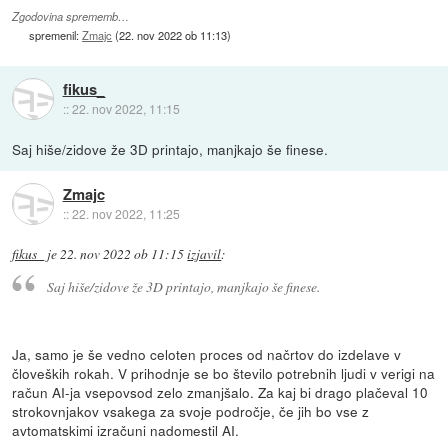
Zgodovina sprememb…
spremenil:
Zmajc
(
22. nov 2022 ob 11:13
)
fikus_
::
22. nov 2022, 11:15
Saj hiše/zidove že 3D printajo, manjkajo še finese.
Zmajc
::
22. nov 2022, 11:25
fikus_
je
22. nov 2022 ob 11:15
izjavil
:
Saj hiše/zidove že 3D printajo, manjkajo še finese.
Ja, samo je še vedno celoten proces od načrtov do izdelave v
človeških rokah. V prihodnje se bo število potrebnih ljudi v verigi na
račun AI-ja vsepovsod zelo zmanjšalo. Za kaj bi drago plačeval 10
strokovnjakov vsakega za svoje področje, če jih bo vse z
avtomatskimi izračuni nadomestil AI.