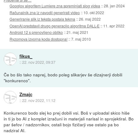
Googlov algoritem Lumiere zna spreminjati slog videa
::
28. jan 2024
Računalnik zna iz navodil generirati video
::
10. okt 2022
Generiranje slik iz teksta postaja tekma
::
26. maj 2022
OpenAI predstavil drugo generacijo algoritma DALL-E
::
11. apr 2022
Android 12 s prenovljeno obliko
::
21. maj 2021
Ryzomova izvorna koda dostopna!
::
7. maj 2010
fikus_
::
22. nov 2022, 09:37
Če bo šlo tako naprej, bodo poleg slikarjev še dizajnerji dobili
"konkurenco".
Zmajc
::
22. nov 2022, 11:12
Konkurenco bodo slej ko prej dobili vsi. Boš v uploadal skico hiše
in ti jo bo AI z komplet izračuni in materjali narisal in sprojektiral. Bo
par šefov / nadzornikov, ostali bojo fizičarji vse ostalo pa bo
nadziral AI.