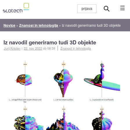
☰
Novice
»
Znanost in tehnologija
»
Iz navodil generiramo tudi 3D objekte
Iz navodil generiramo tudi 3D objekte
Jurij Kristan
::
22. nov 2022
ob 08:39
Znanost in tehnologija