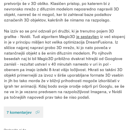
pretvorijo še v 3D obliko. Klasičen pristop, po katerem bi z
nevronsko mrežo z difuznim modelom neposredno napravili 3D
objekt, namreč še ni mogoč, ker bi zahteval baze podatkov
označenih 3D objektov, kakršnih še nimamo na razpolago.
Na izziv so se prvi odzvali pri družbi, ki je trenutno pojem 3D
grafike - Nvidii. Tudi algoritem Magic3D
je sestavljen
iz več stopenj
in je v principu mišljen kot velika optimizacija DreamFusiona. Iz
sličice najprej napravi grobo 3D mrežo, ki jo nato poveča v
natančnejši objekt s še enim difuznim modelom. Po njihovih
besedah naj bi bil Magic3D približno dvakrat hitrejši od Googlove
zamisli - rezultat ustvari v 40 minutah namesto v uri in pol -
obenem pa imajo izdelki 8-krat višjo ločljivost. Hkrati so takšni 3D
objekti primernejši za izvoz v širše uporabljane formate 3D vsebin
in jih bo tako morda že v bližnji prihodnosti mogoče izkoriščati v
igrah ter animaciji. Kdaj bodo svoje orodje odprli pri Googlu, se še
ne ve in je vezano predvsem na razpoložljivost Imagena, v Nvidii
pa točnejših napovedi prav tako še niso podali.
7 komentarjev
Preberite si še…