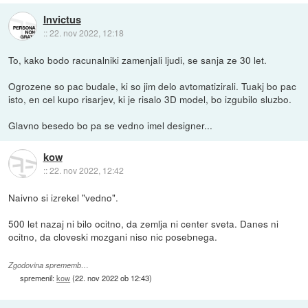
Invictus
::
22. nov 2022, 12:18
To, kako bodo racunalniki zamenjali ljudi, se sanja ze 30 let.
Ogrozene so pac budale, ki so jim delo avtomatizirali. Tuakj bo pac
isto, en cel kupo risarjev, ki je risalo 3D model, bo izgubilo sluzbo.
Glavno besedo bo pa se vedno imel designer...
kow
::
22. nov 2022, 12:42
Naivno si izrekel "vedno".
500 let nazaj ni bilo ocitno, da zemlja ni center sveta. Danes ni
ocitno, da cloveski mozgani niso nic posebnega.
Zgodovina sprememb…
spremenil:
kow
(
22. nov 2022 ob 12:43
)