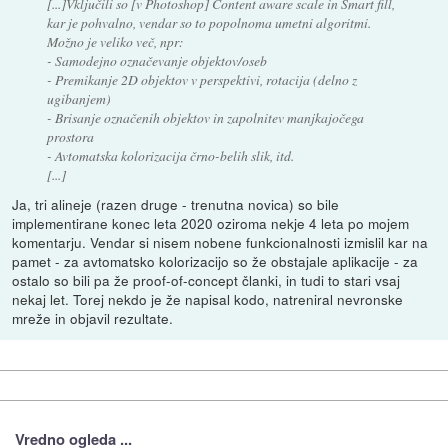
[...]Vključili so [v Photoshop]
Content aware scale
in
Smart fill
,
kar je pohvalno, vendar so to popolnoma umetni algoritmi.
Možno je veliko več, npr:
- Samodejno označevanje objektov/oseb
- Premikanje 2D objektov v perspektivi, rotacija (delno z
ugibanjem)
- Brisanje označenih objektov in zapolnitev manjkajočega
prostora
- Avtomatska kolorizacija črno-belih slik, itd.
[...]
Ja, tri alineje (razen druge - trenutna novica) so bile
implementirane konec leta 2020 oziroma nekje 4 leta po mojem
komentarju. Vendar si nisem nobene funkcionalnosti izmislil kar na
pamet - za avtomatsko kolorizacijo so že obstajale aplikacije - za
ostalo so bili pa že proof-of-concept članki, in tudi to stari vsaj
nekaj let. Torej nekdo je že napisal kodo, natreniral nevronske
mreže in objavil rezultate.
Vredno ogleda ...