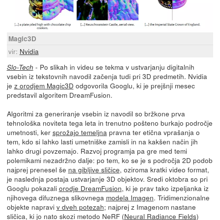
Magic3D
vir:
Nvidia
- Po slikah in videu se tekma v ustvarjanju digitalnih
Slo-Tech
vsebin iz tekstovnih navodil začenja tudi pri 3D predmetih. Nvidia
je
z orodjem Magic3D
odgovorila Googlu, ki je prejšnji mesec
predstavil algoritem DreamFusion.
Algoritmi za generiranje vsebin iz navodil so bržkone prva
tehnološka noviteta tega leta in trenutno pošteno burkajo področje
umetnosti, ker
sprožajo temeljna
pravna ter etična vprašanja o
tem, kdo si lahko lasti umetniške zamisli in na kakšen način jih
lahko drugi povzemajo. Razvoj programja pa gre med temi
polemikami nezadržno dalje: po tem, ko se je s področja 2D podob
najprej prenesel še
na gibljive sličice
, oziroma kratki video format,
je naslednja postaja ustvarjanje 3D objektov. Sredi oktobra so pri
Googlu pokazali
orodje DreamFusion
, ki je prav tako izpeljanka iz
njihovega difuznega slikovnega
modela Imagen
. Tridimenzionalne
objekte napravi
v dveh potezah
; najprej z Imagenom nastane
sličica, ki jo nato skozi metodo NeRF (
Neural Radiance Fields
)