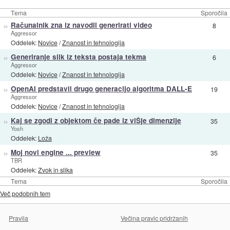
Tema
Sporočila
»
Računalnik zna iz navodil generirati video
8
Aggressor
Oddelek:
Novice
/
Znanost in tehnologija
»
Generiranje slik iz teksta postaja tekma
6
Aggressor
Oddelek:
Novice
/
Znanost in tehnologija
»
OpenAI predstavil drugo generacijo algoritma DALL-E
19
Aggressor
Oddelek:
Novice
/
Znanost in tehnologija
»
Kaj se zgodi z objektom če pade iz viŠje dimenzije
35
Yosh
Oddelek:
Loža
»
Moj novi engine ... preview
35
TBR
Oddelek:
Zvok in slika
Tema
Sporočila
Več podobnih tem
Pravila
Večina pravic pridržanih