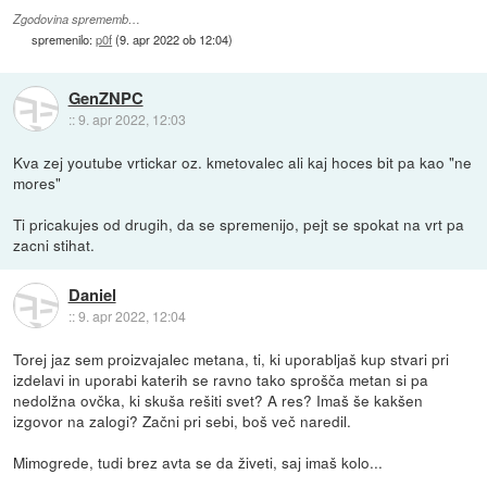
Zgodovina sprememb…
spremenilo:
p0f
(
9. apr 2022 ob 12:04
)
GenZNPC
::
9. apr 2022, 12:03
Kva zej youtube vrtickar oz. kmetovalec ali kaj hoces bit pa kao "ne
mores"
Ti pricakujes od drugih, da se spremenijo, pejt se spokat na vrt pa
zacni stihat.
Daniel
::
9. apr 2022, 12:04
Torej jaz sem proizvajalec metana, ti, ki uporabljaš kup stvari pri
izdelavi in uporabi katerih se ravno tako sprošča metan si pa
nedolžna ovčka, ki skuša rešiti svet? A res? Imaš še kakšen
izgovor na zalogi? Začni pri sebi, boš več naredil.
Mimogrede, tudi brez avta se da živeti, saj imaš kolo...