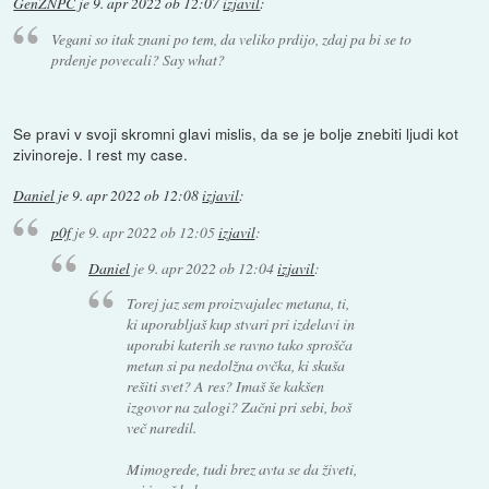
GenZNPC
je
9. apr 2022 ob 12:07
izjavil
:
Vegani so itak znani po tem, da veliko prdijo, zdaj pa bi se to
prdenje povecali? Say what?
Se pravi v svoji skromni glavi mislis, da se je bolje znebiti ljudi kot
zivinoreje. I rest my case.
Daniel
je
9. apr 2022 ob 12:08
izjavil
:
p0f
je
9. apr 2022 ob 12:05
izjavil
:
Daniel
je
9. apr 2022 ob 12:04
izjavil
:
Torej jaz sem proizvajalec metana, ti,
ki uporabljaš kup stvari pri izdelavi in
uporabi katerih se ravno tako sprošča
metan si pa nedolžna ovčka, ki skuša
rešiti svet? A res? Imaš še kakšen
izgovor na zalogi? Začni pri sebi, boš
več naredil.
Mimogrede, tudi brez avta se da živeti,