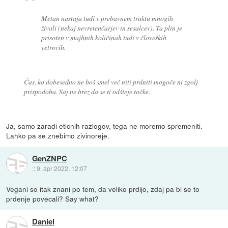
Metan nastaja tudi v prebavnem traktu mnogih
živali (nekaj nevretenčarjev in sesalcev). Ta plin je
prisoten v majhnih količinah tudi v človeških
vetrovih.
Čas, ko dobesedno ne boš smel več niti prdniti mogoče ni zgolj
prispodoba. Saj ne brez da se ti odšteje točke.
Ja, samo zaradi eticnih razlogov, tega ne moremo spremeniti.
Lahko pa se znebimo zivinoreje.
GenZNPC
::
9. apr 2022, 12:07
Vegani so itak znani po tem, da veliko prdijo, zdaj pa bi se to
prdenje povecali? Say what?
Daniel