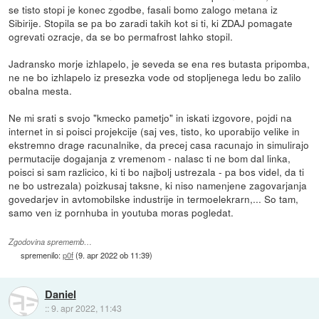
se tisto stopi je konec zgodbe, fasali bomo zalogo metana iz
Sibirije. Stopila se pa bo zaradi takih kot si ti, ki ZDAJ pomagate
ogrevati ozracje, da se bo permafrost lahko stopil.
Jadransko morje izhlapelo, je seveda se ena res butasta pripomba,
ne ne bo izhlapelo iz presezka vode od stopljenega ledu bo zalilo
obalna mesta.
Ne mi srati s svojo "kmecko pametjo" in iskati izgovore, pojdi na
internet in si poisci projekcije (saj ves, tisto, ko uporabijo velike in
ekstremno drage racunalnike, da precej casa racunajo in simulirajo
permutacije dogajanja z vremenom - nalasc ti ne bom dal linka,
poisci si sam razlicico, ki ti bo najbolj ustrezala - pa bos videl, da ti
ne bo ustrezala) poizkusaj taksne, ki niso namenjene zagovarjanja
govedarjev in avtomobilske industrije in termoelekrarn,... So tam,
samo ven iz pornhuba in youtuba moras pogledat.
Zgodovina sprememb…
spremenilo:
p0f
(
9. apr 2022 ob 11:39
)
Daniel
::
9. apr 2022, 11:43