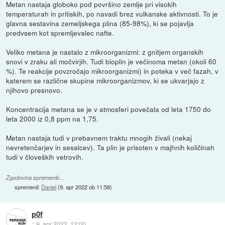
Metan nastaja globoko pod površino zemlje pri visokih
temperaturah in pritiskih, po navadi brez vulkanske aktivnosti. To je
glavna sestavina zemeljskega plina (85-98%), ki se pojavlja
predvsem kot spremljevalec nafte.
Veliko metana je nastalo z mikroorganizmi: z gnitjem organskih
snovi v zraku ali močvirjih. Tudi bioplin je večinoma metan (okoli 60
%). Te reakcije povzročajo mikroorganizmi) in poteka v več fazah, v
katerem se različne skupine mikroorganizmov, ki se ukvarjajo z
njihovo presnovo.
Koncentracija metana se je v atmosferi povečala od leta 1750 do
leta 2000 iz 0,8 ppm na 1,75.
Metan nastaja tudi v prebavnem traktu mnogih živali (nekaj
nevretenčarjev in sesalcev). Ta plin je prisoten v majhnih količinah
tudi v človeških vetrovih.
Zgodovina sprememb…
spremenil:
Daniel
(
9. apr 2022 ob 11:58
)
p0f
::
9. apr 2022, 12:00