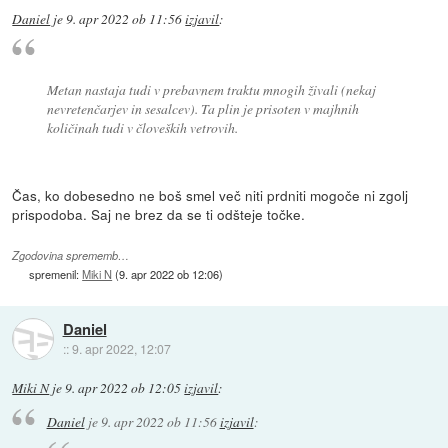
Daniel
je
9. apr 2022 ob 11:56
izjavil
:
Metan nastaja tudi v prebavnem traktu mnogih živali (nekaj
nevretenčarjev in sesalcev). Ta plin je prisoten v majhnih
količinah tudi v človeških vetrovih.
Čas, ko dobesedno ne boš smel več niti prdniti mogoče ni zgolj
prispodoba. Saj ne brez da se ti odšteje točke.
Zgodovina sprememb…
spremenil:
Miki N
(
9. apr 2022 ob 12:06
)
Daniel
::
9. apr 2022, 12:07
Miki N
je
9. apr 2022 ob 12:05
izjavil
:
Daniel
je
9. apr 2022 ob 11:56
izjavil
: