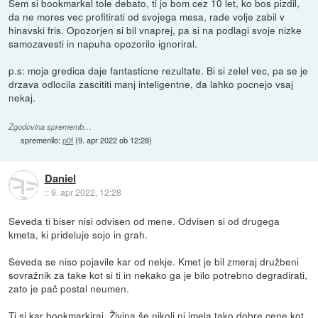
Sem si bookmarkal tole debato, ti jo bom cez 10 let, ko bos pizdil,
da ne mores vec profitirati od svojega mesa, rade volje zabil v
hinavski fris. Opozorjen si bil vnaprej, pa si na podlagi svoje nizke
samozavesti in napuha opozorilo ignoriral.
p.s: moja gredica daje fantasticne rezultate. Bi si zelel vec, pa se je
drzava odlocila zascititi manj inteligentne, da lahko pocnejo vsaj
nekaj.
Zgodovina sprememb…
spremenilo:
p0f
(
9. apr 2022 ob 12:28
)
Daniel
::
9. apr 2022, 12:28
Seveda ti biser nisi odvisen od mene. Odvisen si od drugega
kmeta, ki prideluje sojo in grah.
Seveda se niso pojavile kar od nekje. Kmet je bil zmeraj družbeni
sovražnik za take kot si ti in nekako ga je bilo potrebno degradirati,
zato je pač postal neumen.
Ti si kar bookmarkiraj. Živina še nikoli ni imela tako dobre cene kot