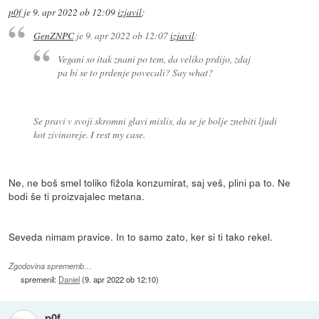
p0f
je
9. apr 2022 ob 12:09
izjavil
:
GenZNPC
je
9. apr 2022 ob 12:07
izjavil
:
Vegani so itak znani po tem, da veliko prdijo, zdaj
pa bi se to prdenje povecali? Say what?
Se pravi v svoji skromni glavi mislis, da se je bolje znebiti ljudi
kot zivinoreje. I rest my case.
Ne, ne boš smel toliko fižola konzumirat, saj veš, plini pa to. Ne
bodi še ti proizvajalec metana.
Seveda nimam pravice. In to samo zato, ker si ti tako rekel.
Zgodovina sprememb…
spremenil:
Daniel
(
9. apr 2022 ob 12:10
)
p0f