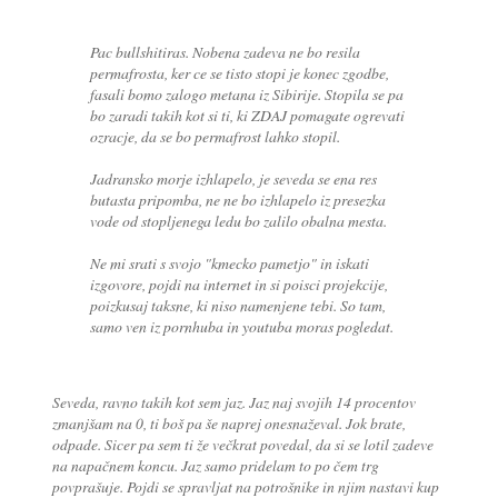
Pac bullshitiras. Nobena zadeva ne bo resila
permafrosta, ker ce se tisto stopi je konec zgodbe,
fasali bomo zalogo metana iz Sibirije. Stopila se pa
bo zaradi takih kot si ti, ki ZDAJ pomagate ogrevati
ozracje, da se bo permafrost lahko stopil.
Jadransko morje izhlapelo, je seveda se ena res
butasta pripomba, ne ne bo izhlapelo iz presezka
vode od stopljenega ledu bo zalilo obalna mesta.
Ne mi srati s svojo "kmecko pametjo" in iskati
izgovore, pojdi na internet in si poisci projekcije,
poizkusaj taksne, ki niso namenjene tebi. So tam,
samo ven iz pornhuba in youtuba moras pogledat.
Seveda, ravno takih kot sem jaz. Jaz naj svojih 14 procentov
zmanjšam na 0, ti boš pa še naprej onesnaževal. Jok brate,
odpade. Sicer pa sem ti že večkrat povedal, da si se lotil zadeve
na napačnem koncu. Jaz samo pridelam to po čem trg
povprašuje. Pojdi se spravljat na potrošnike in njim nastavi kup