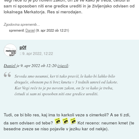
sam ni sposoben niti ene gredice urediti in je življenjsko odvisen od
lokalnega Merkatorja. Res si merodajen.
Zgodovina sprememb…
spremenil:
Daniel
(
9. apr 2022 ob 12:21
)
p0f
::
9. apr 2022, 12:22
Daniel
je
9. apr 2022 ob 12:20
izjavil
:
Seveda smo neumni, ker ti tako praviš, le kako bi lahko bilo
drugače, obenem pa ti brez kmeta v 3 tednih umreš od lakote.
Kar Vegi reče to je po novem zakon, on že ve kako je treba,
četudi si sam ni sposoben niti ene gredice urediti.
Tudi, ce bi bilo res, kaj ima to karkoli veze s cimerkoli? A se ti zdi,
da sem odvisen od tebe?
Kot receno: neumen kmet (te
besedne zveze se niso pojavile v jeziku kar od nekje).