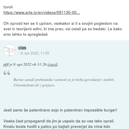
Izvoli
https://www.arte.tv/en/videos/091130-00...
Oh oprosti ker se ti upiram, vsekakor si ti s svojim pogledom na
svet in teorijami edini, ki ima prav, vsi ostali pa so bedaki. Le kako
smo lahko to spregledali.
cias
::
9. apr 2022, 11:35
p0f
je
9. apr 2022 ob 11:26
izjavil
:
Ravno zaradi prehranske varnosti se je treba govedarjev znebiti.
S korenckom ali z gorjaco.
Jesti samo še patentirano sojo in patentiran impossible burger!
Vsaka čast propagandi da jim je uspelo da so vas tako oprali.
Kmalu boste hodili s palico po bajtah preverjat da nima kdo