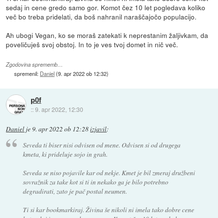
sedaj in cene gredo samo gor. Komot čez 10 let pogledava koliko
več bo treba pridelati, da boš nahranil naraščajočo populacijo.
Ah ubogi Vegan, ko se moraš zatekati k neprestanim žaljivkam, da
poveličuješ svoj obstoj. In to je ves tvoj domet in nič več.
Zgodovina sprememb…
spremenil:
Daniel
(
9. apr 2022 ob 12:32
)
p0f
::
9. apr 2022, 12:30
Daniel
je
9. apr 2022 ob 12:28
izjavil
:
Seveda ti biser nisi odvisen od mene. Odvisen si od drugega
kmeta, ki prideluje sojo in grah.
Seveda se niso pojavile kar od nekje. Kmet je bil zmeraj družbeni
sovražnik za take kot si ti in nekako ga je bilo potrebno
degradirati, zato je pač postal neumen.
Ti si kar bookmarkiraj. Živina še nikoli ni imela tako dobre cene