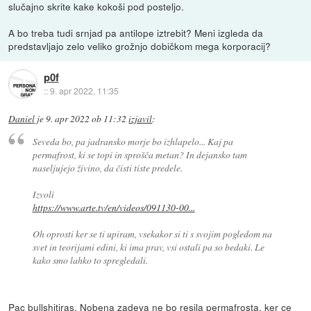
slučajno skrite kake kokoši pod posteljo.
A bo treba tudi srnjad pa antilope iztrebit? Meni izgleda da
predstavljajo zelo veliko grožnjo dobičkom mega korporacij?
p0f
::
9. apr 2022, 11:35
Daniel
je
9. apr 2022 ob 11:32
izjavil
:
Seveda bo, pa jadransko morje bo izhlapelo... Kaj pa
permafrost, ki se topi in sprošča metan? In dejansko tam
naseljujejo živino, da čisti tiste predele.
Izvoli
https://www.arte.tv/en/videos/091130-00...
Oh oprosti ker se ti upiram, vsekakor si ti s svojim pogledom na
svet in teorijami edini, ki ima prav, vsi ostali pa so bedaki. Le
kako smo lahko to spregledali.
Pac bullshitiras. Nobena zadeva ne bo resila permafrosta, ker ce