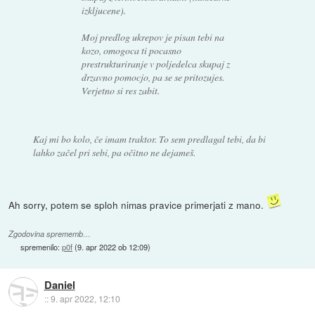
izkljucene).
Moj predlog ukrepov je pisan tebi na
kozo, omogoca ti pocasno
prestrukturiranje v poljedelca skupaj z
drzavno pomocjo, pa se se pritozujes.
Verjetno si res zabit.
Kaj mi bo kolo, če imam traktor. To sem predlagal tebi, da bi
lahko začel pri sebi, pa očitno ne dejameš.
Ah sorry, potem se sploh nimas pravice primerjati z mano.
Zgodovina sprememb…
spremenilo:
p0f
(
9. apr 2022 ob 12:09
)
Daniel
::
9. apr 2022, 12:10