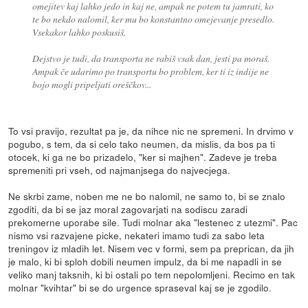
omejitev kaj lahko jedo in kaj ne, ampak ne potem tu jamrati, ko
te bo nekdo nalomil, ker mu bo konstantno omejevanje presedlo.
Vsekakor lahko poskusiš.
Dejstvo je tudi, da transporta ne rabiš vsak dan, jesti pa moraš.
Ampak če udarimo po transportu bo problem, ker ti iz indije ne
bojo mogli pripeljati oreščkov...
To vsi pravijo, rezultat pa je, da nihce nic ne spremeni. In drvimo v
pogubo, s tem, da si celo tako neumen, da mislis, da bos pa ti
otocek, ki ga ne bo prizadelo, "ker si majhen". Zadeve je treba
spremeniti pri vseh, od najmanjsega do najvecjega.
Ne skrbi zame, noben me ne bo nalomil, ne samo to, bi se znalo
zgoditi, da bi se jaz moral zagovarjati na sodiscu zaradi
prekomerne uporabe sile. Tudi molnar aka "lestenec z utezmi". Pac
nismo vsi razvajene picke, nekateri imamo tudi za sabo leta
treningov iz mladih let. Nisem vec v formi, sem pa preprican, da jih
je malo, ki bi sploh dobili neumen impulz, da bi me napadli in se
veliko manj taksnih, ki bi ostali po tem nepolomljeni. Recimo en tak
molnar "kvihtar" bi se do urgence spraseval kaj se je zgodilo.