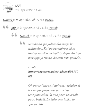
p0f
::
9. apr 2022, 11:49
Daniel
je
9. apr 2022 ob 11:43
izjavil
:
p0f
je
9. apr 2022 ob 11:35
izjavil
:
Daniel
je
9. apr 2022 ob 11:32
izjavil
:
Seveda bo, pa jadransko morje bo
izhlapelo... Kaj pa permafrost, ki se
topi in sprošča metan? In dejansko tam
naseljujejo živino, da čisti tiste predele.
Izvoli
https://www.arte.tv/en/videos/091130-
00
...
Oh oprosti ker se ti upiram, vsekakor si
ti s svojim pogledom na svet in
teorijami edini, ki ima prav, vsi ostali
pa so bedaki. Le kako smo lahko to
spregledali.