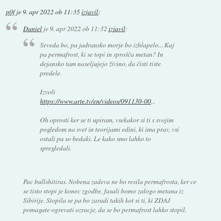
p0f
je
9. apr 2022 ob 11:35
izjavil
:
Daniel
je
9. apr 2022 ob 11:32
izjavil
:
Seveda bo, pa jadransko morje bo izhlapelo... Kaj
pa permafrost, ki se topi in sprošča metan? In
dejansko tam naseljujejo živino, da čisti tiste
predele.
Izvoli
https://www.arte.tv/en/videos/091130-00
...
Oh oprosti ker se ti upiram, vsekakor si ti s svojim
pogledom na svet in teorijami edini, ki ima prav, vsi
ostali pa so bedaki. Le kako smo lahko to
spregledali.
Pac bullshitiras. Nobena zadeva ne bo resila permafrosta, ker ce
se tisto stopi je konec zgodbe, fasali bomo zalogo metana iz
Sibirije. Stopila se pa bo zaradi takih kot si ti, ki ZDAJ
pomagate ogrevati ozracje, da se bo permafrost lahko stopil.