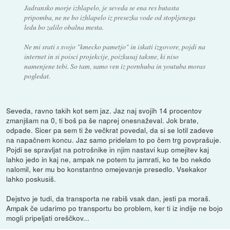
Jadransko morje izhlapelo, je seveda se ena res butasta
pripomba, ne ne bo izhlapelo iz presezka vode od stopljenega
ledu bo zalilo obalna mesta.
Ne mi srati s svojo "kmecko pametjo" in iskati izgovore, pojdi na
internet in si poisci projekcije, poizkusaj taksne, ki niso
namenjene tebi. So tam, samo ven iz pornhuba in youtuba moras
pogledat.
Seveda, ravno takih kot sem jaz. Jaz naj svojih 14 procentov
zmanjšam na 0, ti boš pa še naprej onesnaževal. Jok brate,
odpade. Sicer pa sem ti že večkrat povedal, da si se lotil zadeve
na napačnem koncu. Jaz samo pridelam to po čem trg povprašuje.
Pojdi se spravljat na potrošnike in njim nastavi kup omejitev kaj
lahko jedo in kaj ne, ampak ne potem tu jamrati, ko te bo nekdo
nalomil, ker mu bo konstantno omejevanje presedlo. Vsekakor
lahko poskusiš.
Dejstvo je tudi, da transporta ne rabiš vsak dan, jesti pa moraš.
Ampak če udarimo po transportu bo problem, ker ti iz indije ne bojo
mogli pripeljati oreščkov...