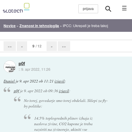
☰
Novice
»
Znanost in tehnologija
»
IPCC: Ukrepati je treba takoj
9
/ 12
««
«
»
»»
p0f
::
9. apr 2022, 11:26
Daniel
je
9. apr 2022 ob 11:21
izjavil
:
p0f
je
9. apr 2022 ob 09:36
izjavil
:
No torej, govedarje smo torej obdelali. Sklepi za fly-
by politike:
14.5% toplogrednih plinov izhaja iz
naslova zivine, CO2 kupone je treba
razsiriti na zivinorejo, ukiniti vse