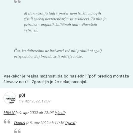
Metan nastaja tudi v prebavnem traktu mnogih
živali (nekaj nevretenčarjev in sesalcev). Ta plin je
prisoten v majhnih količinah tudi v človeških
vetrovih.
Čas, ko dobesedno ne boš smel več niti prdniti ni zgolj
prispodoba. Saj brez da se ti odšteje točke.
Vsekakor je realna možnost, da bo naslednji "pof" predlog montaža
števcev na riti. Zgoraj jih je že nekaj omenjal.
p0f
::
9. apr 2022, 12:07
Miki N
je
9. apr 2022 ob 12:05
izjavil
:
Daniel
je
9. apr 2022 ob 11:56
izjavil
: