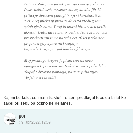
Za vse ostalo, spremeniti moramo nacin zivljenja.
In se znebiti vseh onesnazevalcev, na nivojih, ki
priticejo doloceni panogi in njeni koristnosti za
svet. Brez mleka in mesa se da cisto vredu ziveti,
sploh glede mesa. Torej bi moral biti to eden prvih
ukrepov (zato, da se imajo, bedaki tvojega tipa, cas
prestrukturirati in ne naredis cez 10 let preko noci
prepoved gojenja zivali) skupaj z
termoelektrarnami (nuklearke izkljucene).
Moj predlog ukrepov je pisan tebi na kozo,
omogoca ti pocasno prestrukturiranje v poljedelca
skupaj z drzavno pomocjo, pa se se pritozujes.
Verjetno si res zabit.
Kaj mi bo kolo, če imam traktor. To sem predlagal tebi, da bi lahko
začel pri sebi, pa očitno ne dejameš.
p0f
::
9. apr 2022, 12:09