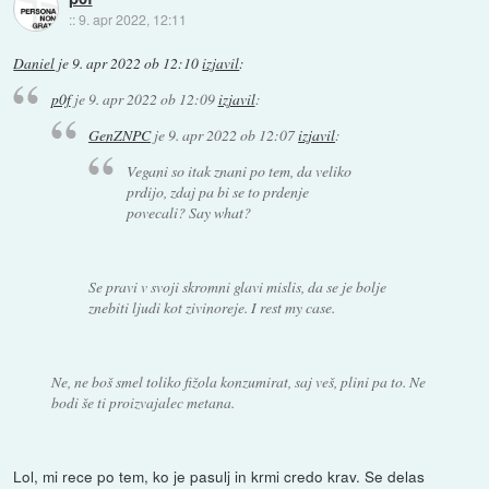
::
9. apr 2022, 12:11
Daniel
je
9. apr 2022 ob 12:10
izjavil
:
p0f
je
9. apr 2022 ob 12:09
izjavil
:
GenZNPC
je
9. apr 2022 ob 12:07
izjavil
:
Vegani so itak znani po tem, da veliko
prdijo, zdaj pa bi se to prdenje
povecali? Say what?
Se pravi v svoji skromni glavi mislis, da se je bolje
znebiti ljudi kot zivinoreje. I rest my case.
Ne, ne boš smel toliko fižola konzumirat, saj veš, plini pa to. Ne
bodi še ti proizvajalec metana.
Lol, mi rece po tem, ko je pasulj in krmi credo krav. Se delas