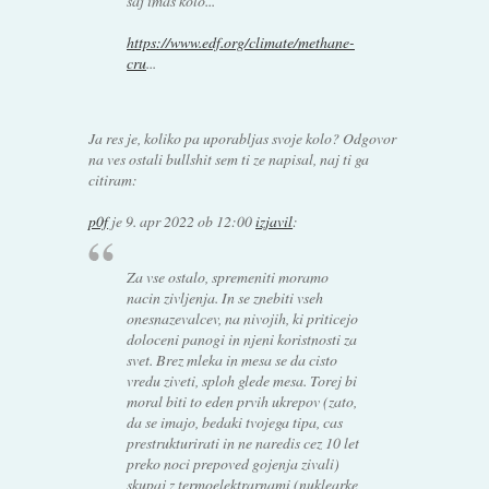
saj imaš kolo...
https://www.edf.org/climate/methane-
cru
...
Ja res je, koliko pa uporabljas svoje kolo? Odgovor
na ves ostali bullshit sem ti ze napisal, naj ti ga
citiram:
p0f
je
9. apr 2022 ob 12:00
izjavil
:
Za vse ostalo, spremeniti moramo
nacin zivljenja. In se znebiti vseh
onesnazevalcev, na nivojih, ki priticejo
doloceni panogi in njeni koristnosti za
svet. Brez mleka in mesa se da cisto
vredu ziveti, sploh glede mesa. Torej bi
moral biti to eden prvih ukrepov (zato,
da se imajo, bedaki tvojega tipa, cas
prestrukturirati in ne naredis cez 10 let
preko noci prepoved gojenja zivali)
skupaj z termoelektrarnami (nuklearke