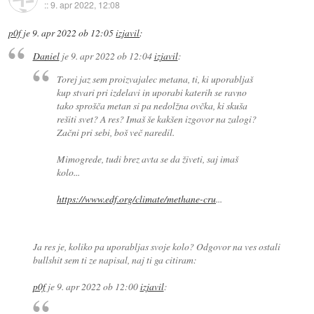
::
9. apr 2022, 12:08
p0f
je
9. apr 2022 ob 12:05
izjavil
:
Daniel
je
9. apr 2022 ob 12:04
izjavil
:
Torej jaz sem proizvajalec metana, ti, ki uporabljaš
kup stvari pri izdelavi in uporabi katerih se ravno
tako sprošča metan si pa nedolžna ovčka, ki skuša
rešiti svet? A res? Imaš še kakšen izgovor na zalogi?
Začni pri sebi, boš več naredil.
Mimogrede, tudi brez avta se da živeti, saj imaš
kolo...
https://www.edf.org/climate/methane-cru
...
Ja res je, koliko pa uporabljas svoje kolo? Odgovor na ves ostali
bullshit sem ti ze napisal, naj ti ga citiram:
p0f
je
9. apr 2022 ob 12:00
izjavil
: