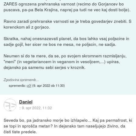
ZARES ogrozena prehranska varnost (recimo do Gorjancev bo
puscava, pa-pa Bela Krajina, naprej pa tudi ne vec kaj dosti bolje).
Ravno zaradi prehranske varnosti se je treba govedarjev znebiti. S
korenckom ali z gorjaco.
Skratka, nahaj onesnazevati planet, da bos lahko vsaj poljscine in
sadje gojil, ker sicer ne bos ne mesa, ne poljscin, ne sadja.
Neumen si do te mere, da se, po svojem skromnem razmisljanju,
"meni" (in vegetariancem in veganom in vesoljcem,...) upiras,
dejansko pa samemu sebi serjes v kroznik.
Zgodovina sprememb…
spremenilo:
p0f
(
9. apr 2022 ob 11:30
)
Daniel
::
9. apr 2022, 11:32
Seveda bo, pa jadransko morje bo izhlapelo... Kaj pa permafrost, ki
se topi in sprošča metan? In dejansko tam naseljujejo živino, da
čisti tiste predele.