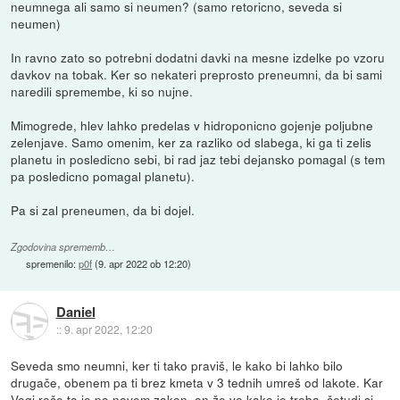
neumnega ali samo si neumen? (samo retoricno, seveda si
neumen)
In ravno zato so potrebni dodatni davki na mesne izdelke po vzoru
davkov na tobak. Ker so nekateri preprosto preneumni, da bi sami
naredili spremembe, ki so nujne.
Mimogrede, hlev lahko predelas v hidroponicno gojenje poljubne
zelenjave. Samo omenim, ker za razliko od slabega, ki ga ti zelis
planetu in posledicno sebi, bi rad jaz tebi dejansko pomagal (s tem
pa posledicno pomagal planetu).
Pa si zal preneumen, da bi dojel.
Zgodovina sprememb…
spremenilo:
p0f
(
9. apr 2022 ob 12:20
)
Daniel
::
9. apr 2022, 12:20
Seveda smo neumni, ker ti tako praviš, le kako bi lahko bilo
drugače, obenem pa ti brez kmeta v 3 tednih umreš od lakote. Kar
Vegi reče to je po novem zakon, on že ve kako je treba, četudi si