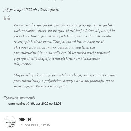
p0f
je
9. apr 2022 ob 12:00
izjavil
:
Za vse ostalo, spremeniti moramo nacin zivljenja. In se znebiti
vseh onesnazevalcev, na nivojih, ki priticejo doloceni panogi in
njeni koristnosti za svet. Brez mleka in mesa se da cisto vredu
ziveti, sploh glede mesa. Torej bi moral biti to eden prvih
ukrepov (zato, da se imajo, bedaki tvojega tipa, cas
prestrukturirati in ne naredis cez 10 let preko noci prepoved
gojenja zivali) skupaj z termoelektrarnami (nuklearke
izkljucene).
Moj predlog ukrepov je pisan tebi na kozo, omogoca ti pocasno
prestrukturiranje v poljedelca skupaj z drzavno pomocjo, pa se
se pritozujes. Verjetno si res zabit.
Zgodovina sprememb…
spremenilo:
p0f
(
9. apr 2022 ob 12:06
)
Miki N
::
9. apr 2022, 12:05