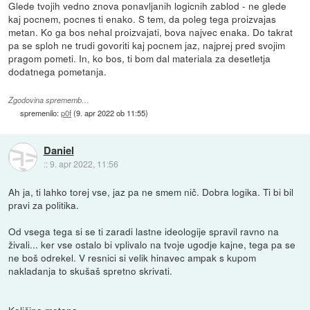
Glede tvojih vedno znova ponavljanih logicnih zablod - ne glede
kaj pocnem, pocnes ti enako. S tem, da poleg tega proizvajas
metan. Ko ga bos nehal proizvajati, bova najvec enaka. Do takrat
pa se sploh ne trudi govoriti kaj pocnem jaz, najprej pred svojim
pragom pometi. In, ko bos, ti bom dal materiala za desetletja
dodatnega pometanja.
Zgodovina sprememb…
spremenilo:
p0f
(
9. apr 2022 ob 11:55
)
Daniel
::
9. apr 2022, 11:56
Ah ja, ti lahko torej vse, jaz pa ne smem nič. Dobra logika. Ti bi bil
pravi za politika.
Od vsega tega si se ti zaradi lastne ideologije spravil ravno na
živali... ker vse ostalo bi vplivalo na tvoje ugodje kajne, tega pa se
ne boš odrekel. V resnici si velik hinavec ampak s kupom
nakladanja to skušaš spretno skrivati.
Količina metana