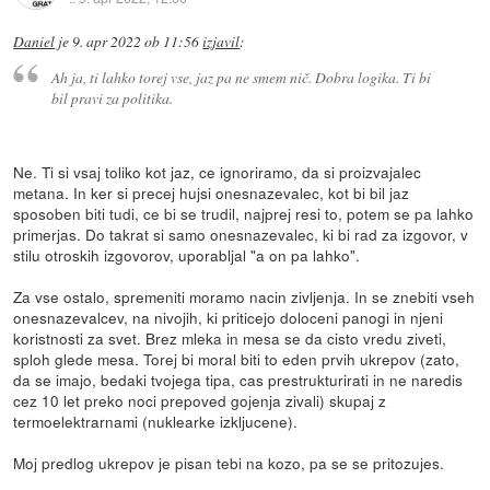
Daniel
je
9. apr 2022 ob 11:56
izjavil
:
Ah ja, ti lahko torej vse, jaz pa ne smem nič. Dobra logika. Ti bi
bil pravi za politika.
Ne. Ti si vsaj toliko kot jaz, ce ignoriramo, da si proizvajalec
metana. In ker si precej hujsi onesnazevalec, kot bi bil jaz
sposoben biti tudi, ce bi se trudil, najprej resi to, potem se pa lahko
primerjas. Do takrat si samo onesnazevalec, ki bi rad za izgovor, v
stilu otroskih izgovorov, uporabljal "a on pa lahko".
Za vse ostalo, spremeniti moramo nacin zivljenja. In se znebiti vseh
onesnazevalcev, na nivojih, ki priticejo doloceni panogi in njeni
koristnosti za svet. Brez mleka in mesa se da cisto vredu ziveti,
sploh glede mesa. Torej bi moral biti to eden prvih ukrepov (zato,
da se imajo, bedaki tvojega tipa, cas prestrukturirati in ne naredis
cez 10 let preko noci prepoved gojenja zivali) skupaj z
termoelektrarnami (nuklearke izkljucene).
Moj predlog ukrepov je pisan tebi na kozo, pa se se pritozujes.