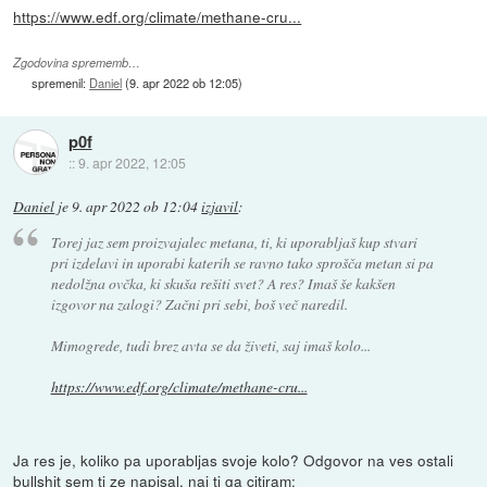
https://www.edf.org/climate/methane-cru...
Zgodovina sprememb…
spremenil:
Daniel
(
9. apr 2022 ob 12:05
)
p0f
::
9. apr 2022, 12:05
Daniel
je
9. apr 2022 ob 12:04
izjavil
:
Torej jaz sem proizvajalec metana, ti, ki uporabljaš kup stvari
pri izdelavi in uporabi katerih se ravno tako sprošča metan si pa
nedolžna ovčka, ki skuša rešiti svet? A res? Imaš še kakšen
izgovor na zalogi? Začni pri sebi, boš več naredil.
Mimogrede, tudi brez avta se da živeti, saj imaš kolo...
https://www.edf.org/climate/methane-cru...
Ja res je, koliko pa uporabljas svoje kolo? Odgovor na ves ostali
bullshit sem ti ze napisal, naj ti ga citiram: