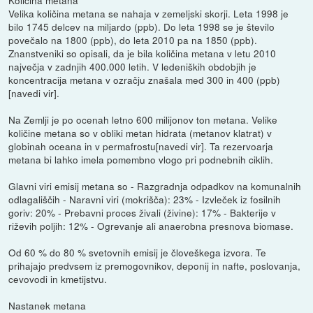
Velika količina metana se nahaja v zemeljski skorji. Leta 1998 je
bilo 1745 delcev na miljardo (ppb). Do leta 1998 se je število
povečalo na 1800 (ppb), do leta 2010 pa na 1850 (ppb).
Znanstveniki so opisali, da je bila količina metana v letu 2010
največja v zadnjih 400.000 letih. V ledeniških obdobjih je
koncentracija metana v ozračju znašala med 300 in 400 (ppb)
[navedi vir].
Na Zemlji je po ocenah letno 600 milijonov ton metana. Velike
količine metana so v obliki metan hidrata (metanov klatrat) v
globinah oceana in v permafrostu[navedi vir]. Ta rezervoarja
metana bi lahko imela pomembno vlogo pri podnebnih ciklih.
Glavni viri emisij metana so - Razgradnja odpadkov na komunalnih
odlagališčih - Naravni viri (mokrišča): 23% - Izvleček iz fosilnih
goriv: 20% - Prebavni proces živali (živine): 17% - Bakterije v
riževih poljih: 12% - Ogrevanje ali anaerobna presnova biomase.
Od 60 % do 80 % svetovnih emisij je človeškega izvora. Te
prihajajo predvsem iz premogovnikov, deponij in nafte, poslovanja,
cevovodi in kmetijstvu.
Nastanek metana