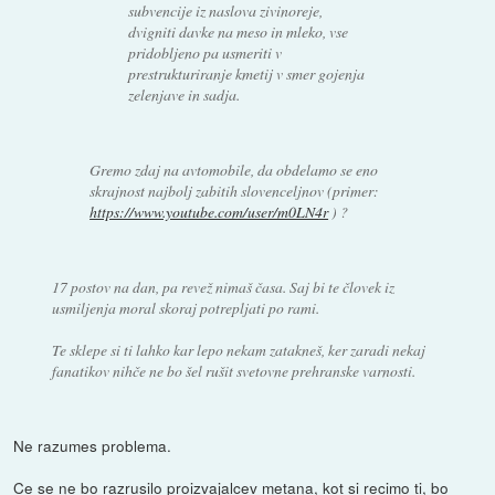
subvencije iz naslova zivinoreje,
dvigniti davke na meso in mleko, vse
pridobljeno pa usmeriti v
prestrukturiranje kmetij v smer gojenja
zelenjave in sadja.
Gremo zdaj na avtomobile, da obdelamo se eno
skrajnost najbolj zabitih slovenceljnov (primer:
https://www.youtube.com/user/m0LN4r
) ?
17 postov na dan, pa revež nimaš časa. Saj bi te človek iz
usmiljenja moral skoraj potrepljati po rami.
Te sklepe si ti lahko kar lepo nekam zatakneš, ker zaradi nekaj
fanatikov nihče ne bo šel rušit svetovne prehranske varnosti.
Ne razumes problema.
Ce se ne bo razrusilo proizvajalcev metana, kot si recimo ti, bo