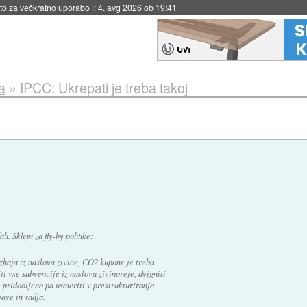
eto za večkratno uporabo
::
4. avg 2026 ob 19:41
a
»
IPCC: Ukrepati je treba takoj
i. Sklepi za fly-by politike:
zhaja iz naslova zivine, CO2 kupone je treba
iti vse subvencije iz naslova zivinoreje, dvigniti
 pridobljeno pa usmeriti v prestrukturiranje
ave in sadja.