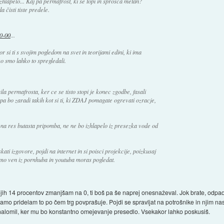
hlapelo... Kaj pa permafrost, ki se topi in sprošča metan?
a čisti tiste predele.
30-00
...
r si ti s svojim pogledom na svet in teorijami edini, ki ima
ko smo lahko to spregledali.
la permafrosta, ker ce se tisto stopi je konec zgodbe, fasali
 pa bo zaradi takih kot si ti, ki ZDAJ pomagate ogrevati ozracje,
na res butasta pripomba, ne ne bo izhlapelo iz presezka vode od
ati izgovore, pojdi na internet in si poisci projekcije, poizkusaj
amo ven iz pornhuba in youtuba moras pogledat.
ojih 14 procentov zmanjšam na 0, ti boš pa še naprej onesnaževal. Jok brate, odpad
mo pridelam to po čem trg povprašuje. Pojdi se spravljat na potrošnike in njim nast
nalomil, ker mu bo konstantno omejevanje presedlo. Vsekakor lahko poskusiš.