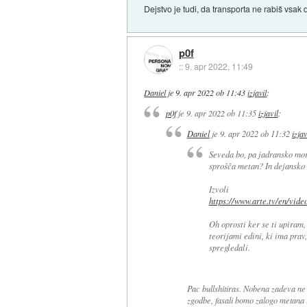
Dejstvo je tudi, da transporta ne rabiš vsak 
p0f
::
9. apr 2022, 11:49
Daniel
je
9. apr 2022 ob 11:43
izjavil
:
p0f
je
9. apr 2022 ob 11:35
izjavil
:
Daniel
je
9. apr 2022 ob 11:32
izjav
Seveda bo, pa jadransko morj
sprošča metan? In dejansko t
Izvoli
https://www.arte.tv/en/vide
Oh oprosti ker se ti upiram,
teorijami edini, ki ima prav
spregledali.
Pac bullshitiras. Nobena zadeva ne b
zgodbe, fasali bomo zalogo metana iz