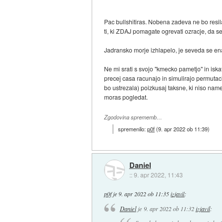
Pac bullshitiras. Nobena zadeva ne bo resila
ti, ki ZDAJ pomagate ogrevati ozracje, da se
Jadransko morje izhlapelo, je seveda se en
Ne mi srati s svojo "kmecko pametjo" in iskat
precej casa racunajo in simulirajo permutacij
bo ustrezala) poizkusaj taksne, ki niso nam
moras pogledat.
Zgodovina sprememb…
spremenilo:
p0f
(
9. apr 2022 ob 11:39
)
Daniel
::
9. apr 2022, 11:43
p0f
je
9. apr 2022 ob 11:35
izjavil
:
Daniel
je
9. apr 2022 ob 11:32
izjavil
: