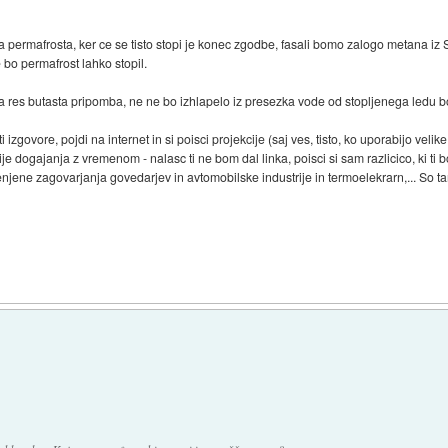
 permafrosta, ker ce se tisto stopi je konec zgodbe, fasali bomo zalogo metana iz Sib
 bo permafrost lahko stopil.
a res butasta pripomba, ne ne bo izhlapelo iz presezka vode od stopljenega ledu b
i izgovore, pojdi na internet in si poisci projekcije (saj ves, tisto, ko uporabijo vel
e dogajanja z vremenom - nalasc ti ne bom dal linka, poisci si sam razlicico, ki ti bo
enjene zagovarjanja govedarjev in avtomobilske industrije in termoelekrarn,... So 