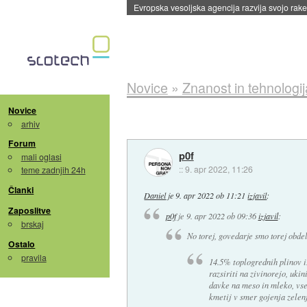
Evropska vesoljska agencija razvija svojo rak
Novice
»
Znanost in tehnologij
Novice
arhiv
Forum
p0f
mali oglasi
::
9. apr 2022, 11:26
teme zadnjih 24h
Članki
Daniel
je
9. apr 2022 ob 11:21
izjavil
:
Zaposlitve
p0f
je
9. apr 2022 ob 09:36
izjavil
:
brskaj
No torej, govedarje smo torej obdelal
Ostalo
pravila
14.5% toplogrednih plinov i
razsiriti na zivinorejo, ukin
davke na meso in mleko, vse
kmetij v smer gojenja zelenj