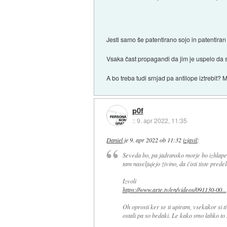
Jesti samo še patentirano sojo in patentiran
Vsaka čast propagandi da jim je uspelo da so
A bo treba tudi srnjad pa antilope iztrebit
p0f
::
9. apr 2022, 11:35
Daniel
je
9. apr 2022 ob 11:32
izjavil
:
Seveda bo, pa jadransko morje bo izhlapel
tam naseljujejo živino, da čisti tiste predel
Izvoli
https://www.arte.tv/en/videos/091130-00...
Oh oprosti ker se ti upiram, vsekakor si ti
ostali pa so bedaki. Le kako smo lahko to 