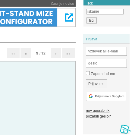
Išči:
Zadnje novice
Prijava
9
/ 12
««
«
»
»»
Zapomni si me
nov uporabnik
pozabili geslo?