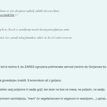
amo se eno skrajnost najbolj zabitih slovenceljnov
/user/m0LN4r
) ?
 bi te človek iz usmiljenja moral skoraj potrepljati po rami.
neš, ker zaradi nekaj fanatikov nihče ne bo šel rušit svetovne
, kot si recimo ti, bo ZARES ogrozena prehranska varnost (recimo do Gorjancev bo
a govedarjev znebiti. S korenckom ali z gorjaco.
ahko vsaj poljscine in sadje gojil, ker sicer ne bos ne mesa, ne poljscin, ne sadja.
omnem razmisljanju, "meni" (in vegetariancem in veganom in vesoljcem,...) upiras