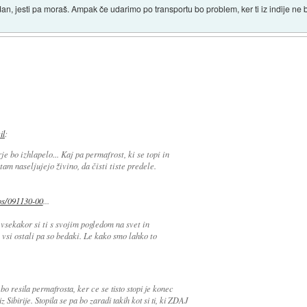
dan, jesti pa moraš. Ampak če udarimo po transportu bo problem, ker ti iz indije ne b
il
:
e bo izhlapelo... Kaj pa permafrost, ki se topi in
am naseljujejo živino, da čisti tiste predele.
os/091130-00
...
 vsekakor si ti s svojim pogledom na svet in
, vsi ostali pa so bedaki. Le kako smo lahko to
o resila permafrosta, ker ce se tisto stopi je konec
 Sibirije. Stopila se pa bo zaradi takih kot si ti, ki ZDAJ