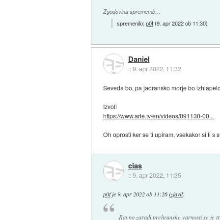
Zgodovina sprememb…
spremenilo:
p0f
(
9. apr 2022 ob 11:30
)
Daniel
::
9. apr 2022, 11:32
Seveda bo, pa jadransko morje bo izhlapelo..
Izvoli
https://www.arte.tv/en/videos/091130-00...
Oh oprosti ker se ti upiram, vsekakor si ti s
cias
::
9. apr 2022, 11:35
p0f
je
9. apr 2022 ob 11:26
izjavil
:
Ravno zaradi prehranske varnosti se je tr