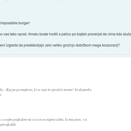
 impossible burger!
 vas tako oprali. Kmalu boste hodili s palico po bajtah preverjat da nima kdo sluča
? Meni izgleda da predstavljajo zelo veliko grožnjo dobičkom mega korporacij?
o... Kaj pa permafrost, ki se topi in sprošča metan? In dejansko
e.
 s svojim pogledom na svet in teorijami edini, ki ima prav, vsi
spregledali.