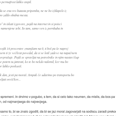
 permafrost lahko stopil.
a se ena res butasta pripomba, ne ne bo izhlapelo iz
o zalilo obalna mesta.
 in iskati izgovore, pojdi na internet in si poisci
so namenjene tebi. So tam, samo ven iz pornhuba in
svojih 14 procentov zmanjšam na 0, ti boš pa še naprej
sem ti že večkrat povedal, da si se lotil zadeve na napačnem
vprašuje. Pojdi se spravljat na potrošnike in njim nastavi kup
ne potem tu jamrati, ko te bo nekdo nalomil, ker mu bo
r lahko poskusiš.
sak dan, jesti pa moraš. Ampak če udarimo po transportu bo
eljati oreščkov...
ne spremeni. In drvimo v pogubo, s tem, da si celo tako neumen, da mislis, da bos pa t
eh, od najmanjsega do najvecjega.
amo to, bi se znalo zgoditi, da bi se jaz moral zagovarjati na sodiscu zaradi pre