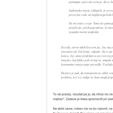
pomagate ogrevati ozracje, da se bo
Jadransko morje izhlapelo, je seved
presezka vode od stopljenega ledu b
Ne mi srati s svojo "kmecko pametjo"
projekcije, poizkusaj taksne, ki ni
youtuba moras pogledat.
Seveda, ravno takih kot sem jaz. Jaz naj 
onesnaževal. Jok brate, odpade. Sicer pa 
koncu. Jaz samo pridelam to po čem trg po
omejitev kaj lahko jedo in kaj ne, ampak 
konstantno omejevanje presedlo. Vsekako
Dejstvo je tudi, da transporta ne rabiš v
problem, ker ti iz indije ne bojo mogli prip
To vsi pravijo, rezultat pa je, da nihce nic 
majhen". Zadeve je treba spremeniti pri vs
Ne skrbi zame, noben me ne bo nalomil, ne s