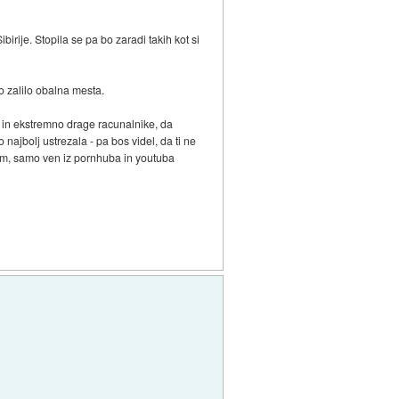
irije. Stopila se pa bo zaradi takih kot si
o zalilo obalna mesta.
ike in ekstremno drage racunalnike, da
 najbolj ustrezala - pa bos videl, da ti ne
tam, samo ven iz pornhuba in youtuba