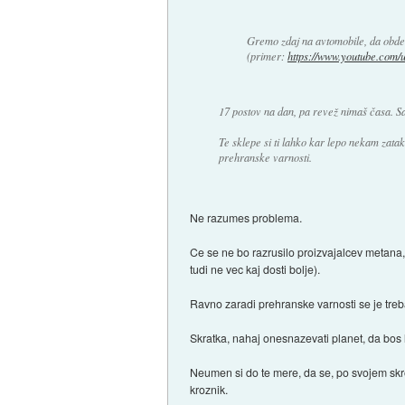
Gremo zdaj na avtomobile, da obdel
(primer:
https://www.youtube.com
17 postov na dan, pa revež nimaš časa. Saj
Te sklepe si ti lahko kar lepo nekam zatak
prehranske varnosti.
Ne razumes problema.
Ce se ne bo razrusilo proizvajalcev metana
tudi ne vec kaj dosti bolje).
Ravno zaradi prehranske varnosti se je treb
Skratka, nahaj onesnazevati planet, da bos l
Neumen si do te mere, da se, po svojem skr
kroznik.