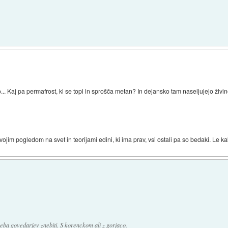
. Kaj pa permafrost, ki se topi in sprošča metan? In dejansko tam naseljujejo živino,
 svojim pogledom na svet in teorijami edini, ki ima prav, vsi ostali pa so bedaki. Le 
eba govedarjev znebiti. S korenckom ali z gorjaco.