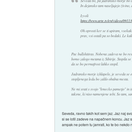
Seveda bo, pa jadransko morje bo iz
In dejansko tam naseljujejo živino, d
Izvoli
https://www.arte.tv/en/videos/0911
Oh oprosti ker se ti upiram, vsekako
prav, vsi ostali pa so bedaki. Le ka
Pac bullshitiras. Nobena zadeva ne bo resi
bomo zalogo metana iz Sibirije. Stopila se
da se bo permafrost lahko stopil.
Jadransko morje izhlapelo, je seveda se e
stopljenega ledu bo zalilo obalna mesta.
Ne mi srati s svojo "kmecko pametjo" in isk
taksne, ki niso namenjene tebi. So tam, s
Seveda, ravno takih kot sem jaz. Jaz naj sv
si se lotil zadeve na napačnem koncu. Jaz sa
ampak ne potem tu jamrati, ko te bo nekdo 