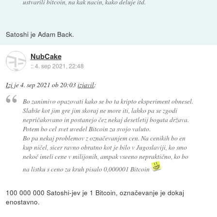
ustvarili bitcoin, na kak nacin, kako deluje itd.
Satoshi je Adam Back.
NubCake
::
4. sep 2021, 22:48
Izi
je
4. sep 2021 ob 20:03
izjavil
:
Bo zanimivo opazovati kako se bo ta kripto eksperiment obnesel.
Slabše kot jim gre jim skoraj ne more iti, lahko pa se zgodi
nepričakovano in postanejo čez nekaj desetletij bogata država.
Potem bo cel svet uvedel Bitcoin za svojo valuto.
Bo pa nekaj problemov z označevanjem cen. Na cenikih bo en
kup ničel, sicer ravno obratno kot je bilo v Jugoslaviji, ko smo
nekoč imeli cene v milijonih, ampak vseeno nepraktično, ko bo
na listku s ceno za kruh pisalo 0,000001 Bitcoin
100 000 000 Satoshi-jev je 1 Bitcoin, označevanje je dokaj
enostavno.