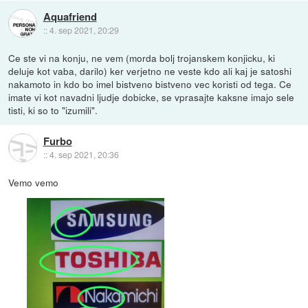
Aquafriend
::
4. sep 2021, 20:29
Ce ste vi na konju, ne vem (morda bolj trojanskem konjicku, ki
deluje kot vaba, darilo) ker verjetno ne veste kdo ali kaj je satoshi
nakamoto in kdo bo imel bistveno bistveno vec koristi od tega. Ce
imate vi kot navadni ljudje dobicke, se vprasajte kaksne imajo sele
tisti, ki so to "izumili".
Furbo
::
4. sep 2021, 20:36
Vemo vemo