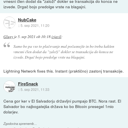
vmesni člen dodat da "založi" dokler se transakcija do konca ne
izvede. Drgač bojo predolge vrste na blagajni.
NubCake
::
5. sep 2021, 11:20
Glugy
je
5. sep 2021 ob 10:18
izjavil
:
Samo bo pa vso to plačevanje mal počasnejše in bo treba kakšen
vmesni člen dodat da "založi" dokler se transakcija do konca ne
izvede. Drgač bojo predolge vrste na blagajni.
Lightning Network fixes this. Instant (praktično) zastonj transakcije.
FireSnack
::
5. sep 2021, 11:33
Cena gor ker v El Salvadorju državljni pumpajo BTC. Nora rast. El
Salvador bo najbogatejša država ko bo Bitcoin presegel 1mio
dolarjev.
Zgodovina sprememb…