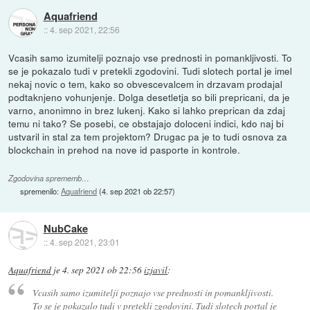
Aquafriend
::
4. sep 2021, 22:56
Vcasih samo izumitelji poznajo vse prednosti in pomankljivosti. To
se je pokazalo tudi v pretekli zgodovini. Tudi slotech portal je imel
nekaj novic o tem, kako so obvescevalcem in drzavam prodajal
podtaknjeno vohunjenje. Dolga desetletja so bili prepricani, da je
varno, anonimno in brez lukenj. Kako si lahko preprican da zdaj
temu ni tako? Se posebi, ce obstajajo doloceni indici, kdo naj bi
ustvaril in stal za tem projektom? Drugac pa je to tudi osnova za
blockchain in prehod na nove id pasporte in kontrole.
Zgodovina sprememb…
spremenilo:
Aquafriend
(
4. sep 2021 ob 22:57
)
NubCake
::
4. sep 2021, 23:01
Aquafriend
je
4. sep 2021 ob 22:56
izjavil
:
Vcasih samo izumitelji poznajo vse prednosti in pomankljivosti.
To se je pokazalo tudi v pretekli zgodovini. Tudi slotech portal je