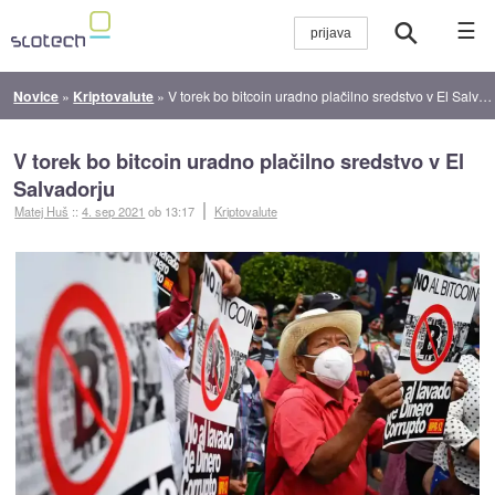
☰
Novice
»
Kriptovalute
»
V torek bo bitcoin uradno plačilno sredstvo v El Salvadorju
V torek bo bitcoin uradno plačilno sredstvo v El
Salvadorju
Matej Huš
::
4. sep 2021
ob 13:17
Kriptovalute