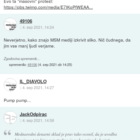
Evo ta "masovni" protest:
https://pbs.twimg.com/media/E7IKoPfWEAA...
49106
::
4. sep 2021, 14:24
Neverjetno, kako znajo MSM mediji izkrivit sliko. Nič čudnega, da
jim vse manj ljudi verjame.
Zgodovina sprememb…
spremenilo:
49106
(
4. sep 2021 ob 14:25
)
IL_DIAVOLO
::
4. sep 2021, 14:27
Pump pump...
JackOdpirac
::
4. sep 2021, 14:58
Mednarodni denarni sklad je prav tako ocenil, da je uvedba
bitcoina v tem hipu nepotrebna in ne bo prinesla koristi.