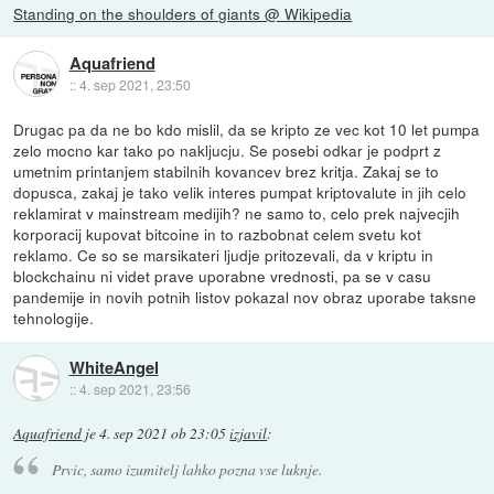
Standing on the shoulders of giants @ Wikipedia
Aquafriend
::
4. sep 2021, 23:50
Drugac pa da ne bo kdo mislil, da se kripto ze vec kot 10 let pumpa
zelo mocno kar tako po nakljucju. Se posebi odkar je podprt z
umetnim printanjem stabilnih kovancev brez kritja. Zakaj se to
dopusca, zakaj je tako velik interes pumpat kriptovalute in jih celo
reklamirat v mainstream medijih? ne samo to, celo prek najvecjih
korporacij kupovat bitcoine in to razbobnat celem svetu kot
reklamo. Ce so se marsikateri ljudje pritozevali, da v kriptu in
blockchainu ni videt prave uporabne vrednosti, pa se v casu
pandemije in novih potnih listov pokazal nov obraz uporabe taksne
tehnologije.
WhiteAngel
::
4. sep 2021, 23:56
Aquafriend
je
4. sep 2021 ob 23:05
izjavil
:
Prvic, samo izumitelj lahko pozna vse luknje.