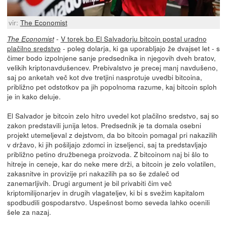
vir:
The Economist
-
V torek bo El Salvadorju bitcoin postal uradno
The Economist
plačilno sredstvo
- poleg dolarja, ki ga uporabljajo že dvajset let - s
čimer bodo izpolnjene sanje predsednika in njegovih dveh bratov,
velikih kriptonavdušencev. Prebivalstvo je precej manj navdušeno,
saj po anketah več kot dve tretjini nasprotuje uvedbi bitcoina,
približno pet odstotkov pa jih popolnoma razume, kaj bitcoin sploh
je in kako deluje.
El Salvador je bitcoin zelo hitro uvedel kot plačilno sredstvo, saj so
zakon predstavili junija letos. Predsednik je ta domala osebni
projekt utemeljeval z dejstvom, da bo bitcoin pomagal pri nakazilih
v državo, ki jih pošiljajo zdomci in izseljenci, saj ta predstavljajo
približno petino družbenega proizvoda. Z bitcoinom naj bi šlo to
hitreje in ceneje, kar do neke mere drži, a bitcoin je zelo volatilen,
zakasnitve in provizije pri nakazilih pa so še zdaleč od
zanemarljivih. Drugi argument je bil privabiti čim več
kriptomilijonarjev in drugih vlagateljev, ki bi s svežim kapitalom
spodbudili gospodarstvo. Uspešnost bomo seveda lahko ocenili
šele za nazaj.