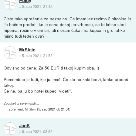
Poldy
::
5. sep 2021, 21:42
Čisto tako vprašanje za neznalca. Če imam jaz recimo 2 bitcoina in
jih hočem prodati, ko je cena dokaj na vrhuncu, se to lahko stori
hipoma, recimo v eni uri, ali moram čakati na kupca in gre lahko
mimo tudi teden dva?
MrStein
::
5. sep 2021, 21:53
Odvisno od cene. Za 50 EUR ti takoj kupim oba. ;)
Pomembno je tudi, kje ju imaš. Če sta na kaki borzi, lahko prodaš
takoj.
Če ne, pa ju bo hotel kupec "videti".
Zgodovina sprememb…
spremenil:
MrStein
(
5. sep 2021 ob 21:54
)
JanK
::
6. sep 2021, 08:55