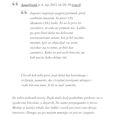
Aquafriend
je
4. sep 2021 ob 20:39
izjavil
:
Japonci napisejo najprej priimek, pred
osebnim imenom. Se pravi (N)
akamoto (SA) toshi. To so le prve tri
zacetnice, seveda ne pomeni nic. Lahko
pa gres brat dalje na dolocene
necenzurirane strani, kot je bil recimo
steemit, kjer so objavljal vse sorte
raziskav na to temo, je bilo kar
zanimivo. Kako so ustvarili bitcoin, na
kak nacin, kako deluje itd.
Clovek kok tebe pere, pejt delat kej koristnega v
zivljenju, namesto, da s tvojimi teorijami utrujas v
vsaki bitcoin temi. Js bi se mal zamislu.
Ne rabis nobenih teorij. Pojdi malo bolj podrobno prebrat vse o
zgodovini bitcoina, o dejstvih. Ne samo propagando iz novic.
Medije si lastijo whali, kar lahko vcasih povzroci navzkrizje
interesov. Drugac pa po mojem mnenju vsi prevec zaupate