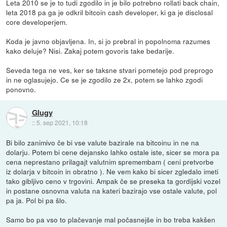
Leta 2010 se je to tudi zgodilo in je bilo potrebno rollati back chain,
leta 2018 pa ga je odkril bitcoin cash developer, ki ga je disclosal
core developerjem.
Koda je javno objavljena. In, si jo prebral in popolnoma razumes
kako deluje? Nisi. Zakaj potem govoris take bedarije.
Seveda tega ne ves, ker se taksne stvari pometejo pod preprogo
in ne oglasujejo. Ce se je zgodilo ze 2x, potem se lahko zgodi
ponovno.
Glugy
::
5. sep 2021, 10:18
Bi bilo zanimivo če bi vse valute bazirale na bitcoinu in ne na
dolarju. Potem bi cene dejansko lahko ostale iste, sicer se mora pa
cena neprestano prilagajt valutnim spremembam ( ceni pretvorbe
iz dolarja v bitcoin in obratno ). Ne vem kako bi sicer zgledalo imeti
tako gibljivo ceno v trgovini. Ampak če se preseka ta gordijski vozel
in postane osnovna valuta na kateri bazirajo vse ostale valute, pol
pa ja. Pol bi pa šlo.
Samo bo pa vso to plačevanje mal počasnejše in bo treba kakšen