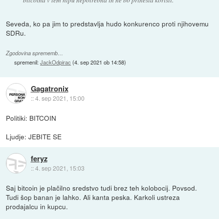
Seveda, ko pa jim to predstavlja hudo konkurenco proti njihovemu
SDRu.
Zgodovina sprememb…
spremenil:
JackOdpirac
(
4. sep 2021 ob 14:58
)
Gagatronix
::
4. sep 2021, 15:00
Politiki: BITCOIN
Ljudje: JEBITE SE
feryz
::
4. sep 2021, 15:03
Saj bitcoin je plačilno sredstvo tudi brez teh kolobocij. Povsod.
Tudi šop banan je lahko. Ali kanta peska. Karkoli ustreza
prodajalcu in kupcu.