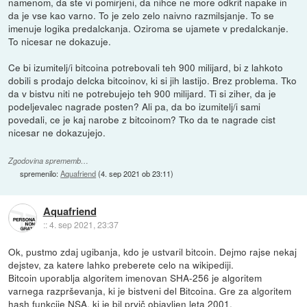
namenom, da ste vi pomirjeni, da nihce ne more odkrit napake in
da je vse kao varno. To je zelo zelo naivno razmilsjanje. To se
imenuje logika predalckanja. Oziroma se ujamete v predalckanje.
To nicesar ne dokazuje.
Ce bi izumitelj/i bitcoina potrebovali teh 900 milijard, bi z lahkoto
dobili s prodajo delcka bitcoinov, ki si jih lastijo. Brez problema. Tko
da v bistvu niti ne potrebujejo teh 900 milijard. Ti si ziher, da je
podeljevalec nagrade posten? Ali pa, da bo izumitelj/i sami
povedali, ce je kaj narobe z bitcoinom? Tko da te nagrade cist
nicesar ne dokazujejo.
Zgodovina sprememb…
spremenilo:
Aquafriend
(
4. sep 2021 ob 23:11
)
Aquafriend
::
4. sep 2021, 23:37
Ok, pustmo zdaj ugibanja, kdo je ustvaril bitcoin. Dejmo rajse nekaj
dejstev, za katere lahko preberete celo na wikipediji.
Bitcoin uporablja algoritem imenovan SHA-256 je algoritem
varnega razprševanja, ki je bistveni del Bitcoina. Gre za algoritem
hash funkcije NSA, ki je bil prvič objavljen leta 2001.