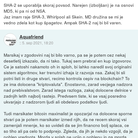
SHA-2 se uporablja skoraj povsod. Narejen (izboljšan) je na osnovi
MD5, ki pa ni od NSA.
Jaz imam raje SHA-3, Whirlpool ali Skein. MD družina se mi je
vedno zdela kot kup špagetov. Ampak SHA-2 naj bi bil varen.
Aquafriend
::
5. sep 2021, 18:20
Marsikaj v zgodovini naj bi bilo varno, pa se je potem cez nekaj
desetletij izkazalo, da ni tako. Tukaj sem prebral en kup izgovorov.
Ce je satoshi nakamoto oh in sploh, bi lahko naredil svoj originalni
sistem algoritmov, ker trenutni izhaja iz razvoja nsa. Zakaj bi sli
potni listi in druge stvari, recimo kontrola cepiv na blockchain? To
ze ima dolocena "kriptovaluta". Enostavno, zarad vecjega nadzora
nad prebivalstvom. Zarad istega razloga, zakaj dolocene delnice v
zadnjih letih najbolj rastejo. Predvsem tiste, ki se vsaj posredno
ukvarjajo z nadzorom ljudi ali obdelavo podatkov ljudi.
Tudi marsikater bitcoin maximalist je opozarjal na dolocene sporne
stvari pa je potem marsikater izmed njih, da ne recem skoraj vsi
zamenjali mnenje, ko so uvideli da se jim financno bolj splaca, ce
so tiho ali pa celo to podprejo. Zgleda, da jih je nekdo vzgojil, da je
pohlep vrednota. Morda v solah ne ucijo o pohlepu in ga morda