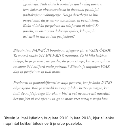
zgodovini. Tudi slotech portal je imel nekaj novic o
tem, kako so obvescevalcem in drzavam prodajal
podtaknjeno vohunjenje. Dolga desetletja so bili
prepricani, da je varno, anonimno in brez lukenj.
Kako si lahko preprican da zdaj temu ni tako? Se
posebi, ce obstajajo doloceni indici, kdo naj bi
ustvaril in stal za tem projektom?
Bitcoin ima NAJVEČJI bounty na njegovo glavo VSEH ČASOV.
Ta znesek znaša 944 MILJARD $ trenutno. Če bi bila kakšna
luknja, bi jo že našli, ali misliš, da je ne iščejo, ker se ne splača
za samo 944 miljard malo potrudit? Bitcoin je napaden VSAK
dan in preživi vse in tudi mora.
Prednosti in pomankljivosti se dajo preverit, ker je koda JAVNO
objavljena. Kdo je naredil Bitcoin sploh v bistvu ni važno, ker
tudi, če najdejo tega človeka, v bistvu več ne more nič narediti,
ker projekt ni več njegov in ga ne more vzet nazaj v svojo last.
Bitcoin je imel inflation bug leta 2010 in leta 2018, kjer si lahko
naprintal kolikor bitcoinov ti je srce pozelelo.