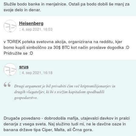
Služile bodo banke in menjalnice. Ostali pa bodo dobili še manj za
svoje delo in denar.
Heisenberg
::
4. sep 2021, 16:03
v TOREK poteka svetovna akcija, organizirana na redditu, kjer
bomo kupili simbolično za 30$ BTC kot način proslave dogodka :D
Pridružite se :D
srus
::
4. sep 2021, 16:18
Drugi argument je bil privabiti čim več kriptomilijonarjev in
drugih vlagateljev, ki bi s svežim kapitalom spodbudili
gospodarstvo.
Drugače povedano - dobrodošla mafija, utajevalci davkov in pralci
denarja z vsega sveta. Naj služimo tudi mi, ne le davčne oaze in
banana države tipa Ciper, Malta, ali Črna gora.