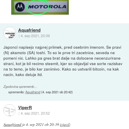
Aquafriend
::
4. sep 2021, 20:39
Japonci napisejo najprej priimek, pred osebnim imenom. Se pravi
(N) akamoto (SA) toshi. To so le prve tri zacetnice, seveda ne
pomeni nic. Lahko pa gres brat dalje na dolocene necenzurirane
strani, kot je bil recimo steemit, kjer so objavljal vse sorte raziskav
na to temo, je bilo kar zanimivo. Kako so ustvarili bitcoin, na kak
nacin, kako deluje itd.
Zgodovina sprememb…
spremenilo:
Aquafriend
(
4. sep 2021 ob 20:42
)
ViperR
::
4. sep 2021, 20:52
Aquafriend
je
4. sep 2021 ob 20:39
izjavil
: