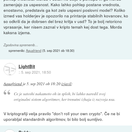
zamenjajo za uspesnost. Kako lahko pohlep postane vrednota,
enostavno, predstavis ga kot zelo uspesni poslovni model? Koliko
izmed vas holderjev je opozorilo na printanje stabilnih kovancev, ko
so odkrili da je dobrsen del brez kritja v usd? To je bolj retoricno
vprasanje, ker nisem zaznal v kripto temah kej dost tega. Morda
kaksna izjema.
Zgodovina sprememb…
spremenilo:
Aquafriend
(
5. sep 2021 ob 18:30
)
LightBit
::
5. sep 2021, 18:50
Aquafriend
je
5. sep 2021 ob 18:20
izjavil
:
Ce je satoshi nakamoto oh in sploh, bi lahko naredil svoj
originalni sistem algoritmov, ker trenutni izhaja iz razvoja nsa.
V kriptografiji velja pravilo "don't roll your own crypto". Če ne bi
uporabljal standardnih algoritmov, bi bilo bolj sumljivo.