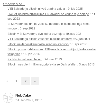
Preberite si še…
V El Salvadorju bitcoin ni več uradna valuta
::
9. feb 2025
Dve leti po bitcoinizaciji ima El Salvador še vedno raje dolarje
::
11.
sep 2023
El Salvador leto dni po začetku uporabe bitcoina od tega nima
mnogo
::
5. sep 2022
Bitcoin v El Salvadorju dva tedna pozneje
::
19. sep 2021
V El Salvadorju bitcoin zakonito plačilno sredstvo
::
9. jun 2021
Bitcoin na Japonskem postal plačilno sredstvo
::
5. apr 2017
Bitcoin: pornografske strani, FBI-jeve težave z milijoni, košarkarske
vstopnice
::
18. jan 2014
Za bitcoinom buren teden
::
24. nov 2013
Bitcoin: nesluteni milijonar, pripravlja se Dark Wallet
::
3. nov 2013
«
1
2
»
NubCake
::
4. sep 2021, 13:57