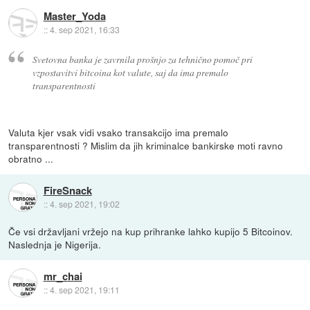
Master_Yoda
::
4. sep 2021, 16:33
Svetovna banka je zavrnila prošnjo za tehnično pomoč pri
vzpostavitvi bitcoina kot valute, saj da ima premalo
transparentnosti
Valuta kjer vsak vidi vsako transakcijo ima premalo
transparentnosti ? Mislim da jih kriminalce bankirske moti ravno
obratno ...
FireSnack
::
4. sep 2021, 19:02
Če vsi državljani vržejo na kup prihranke lahko kupijo 5 Bitcoinov.
Naslednja je Nigerija.
mr_chai
::
4. sep 2021, 19:11