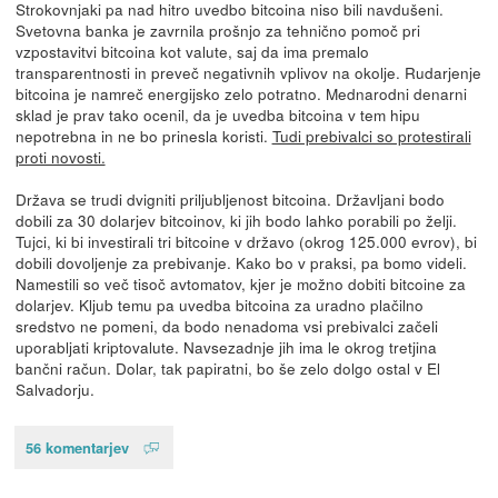
Strokovnjaki pa nad hitro uvedbo bitcoina niso bili navdušeni.
Svetovna banka je zavrnila prošnjo za tehnično pomoč pri
vzpostavitvi bitcoina kot valute, saj da ima premalo
transparentnosti in preveč negativnih vplivov na okolje. Rudarjenje
bitcoina je namreč energijsko zelo potratno. Mednarodni denarni
sklad je prav tako ocenil, da je uvedba bitcoina v tem hipu
nepotrebna in ne bo prinesla koristi.
Tudi prebivalci so protestirali
proti novosti.
Država se trudi dvigniti priljubljenost bitcoina. Državljani bodo
dobili za 30 dolarjev bitcoinov, ki jih bodo lahko porabili po želji.
Tujci, ki bi investirali tri bitcoine v državo (okrog 125.000 evrov), bi
dobili dovoljenje za prebivanje. Kako bo v praksi, pa bomo videli.
Namestili so več tisoč avtomatov, kjer je možno dobiti bitcoine za
dolarjev. Kljub temu pa uvedba bitcoina za uradno plačilno
sredstvo ne pomeni, da bodo nenadoma vsi prebivalci začeli
uporabljati kriptovalute. Navsezadnje jih ima le okrog tretjina
bančni račun. Dolar, tak papiratni, bo še zelo dolgo ostal v El
Salvadorju.
56 komentarjev