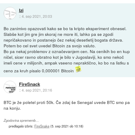
Izi
::
4. sep 2021, 20:03
Bo zanimivo opazovati kako se bo ta kripto eksperiment obnesel.
Slabše kot jim gre jim skoraj ne more iti, lahko pa se zgodi
nepričakovano in postanejo čez nekaj desetletij bogata država.
Potem bo cel svet uvedel Bitcoin za svojo valuto.
Bo pa nekaj problemov z označevanjem cen. Na cenikih bo en kup
ničel, sicer ravno obratno kot je bilo v Jugoslaviji, ko smo nekoč
imeli cene v milijonih, ampak vseeno nepraktično, ko bo na listku s
ceno za kruh pisalo 0,000001 Bitcoin
FireSnack
::
4. sep 2021, 20:16
BTC je že poletel proti 50k. Če zdaj še Senegal uvede BTC smo pa
na konju.
Zgodovina sprememb…
predlagalo izbris:
FireSnake
(
5. sep 2021 ob 10:18
)