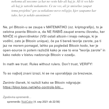
nekomu ali necemo za kar ne veste kdo ali kaj je. Ali ti ves kdo
ali kaj je satoshi nakamoto. Ce ne ves, ali je smiselno zaupat
temu projektu? gre za nekaksno novo religijo, kjer zaupamo kar
tako, ker je nekdo anonimen?
Ne, pri Bitcoin-u se zaupa v MATEMATIKO (oz. kriptografijo), to je
celotna poanta Bitcoin-a, da NE RABIŠ zaupat enemu človeku, ker
NIHČE ni glavn/direktor (VSI ostali altcoin-i imajo nekoga, ki je
vodilni, zato je Bitcoin unique), če pa ti bereš teorije zarote, pa ti
jaz ne morem pomagat, lahko pa pogledaš Bitcoin kodo, ker je
open-source in potem razložiš kako je vse to ena "teorija zarote" in
kako nekdo v bistvu nadzoruje Bitcoin v ozadju.
In math we trust. Rules without rulers. Don't trust, VERIFY!
To so najbolj znani izrazi, ki se ne uporabljajo za brezveze.
Zanimiv članek, ki razloži kako se Bitcoin ndgrajuje:
https://blog.lopp.net/who-controls-bitc...
Zgodovina sprememb…
spremenilo:
NubCake
(
4. sep 2021 ob 22:56
)