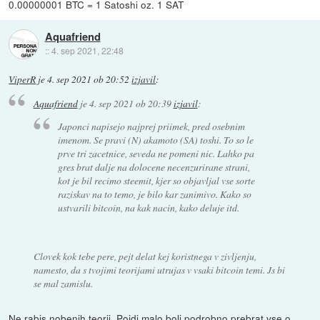
0.00000001 BTC = 1 Satoshi oz. 1 SAT
Aquafriend
::
4. sep 2021, 22:48
ViperR
je
4. sep 2021 ob 20:52
izjavil
:
Aquafriend
je
4. sep 2021 ob 20:39
izjavil
:
Japonci napisejo najprej priimek, pred osebnim
imenom. Se pravi (N) akamoto (SA) toshi. To so le
prve tri zacetnice, seveda ne pomeni nic. Lahko pa
gres brat dalje na dolocene necenzurirane strani,
kot je bil recimo steemit, kjer so objavljal vse sorte
raziskav na to temo, je bilo kar zanimivo. Kako so
ustvarili bitcoin, na kak nacin, kako deluje itd.
Clovek kok tebe pere, pejt delat kej koristnega v zivljenju,
namesto, da s tvojimi teorijami utrujas v vsaki bitcoin temi. Js bi
se mal zamislu.
Ne rabis nobenih teorij. Pojdi malo bolj podrobno prebrat vse o