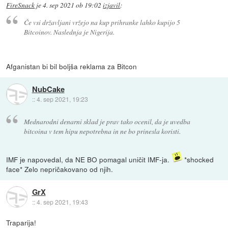
FireSnack
je
4. sep 2021 ob 19:02
izjavil
:
Če vsi državljani vržejo na kup prihranke lahko kupijo 5
Bitcoinov. Naslednja je Nigerija.
Afganistan bi bil boljša reklama za Bitcon
NubCake
::
4. sep 2021, 19:23
Mednarodni denarni sklad je prav tako ocenil, da je uvedba
bitcoina v tem hipu nepotrebna in ne bo prinesla koristi.
IMF je napovedal, da NE BO pomagal uničit IMF-ja.
*shocked
face* Zelo nepričakovano od njih.
GrX
::
4. sep 2021, 19:43
Traparija!