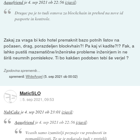
Aquafriend
je
4. sep 2021 ob 22:56
izjavil
:
Drugac pa je to tudi osnova za blockchain in prehod na nove id
pasporte in kontrole.
Zakaj za vraga bi kdo hotel premaknit bazo potnih listov na
počasen, drag, porazdeljen blockvhain?! Pa kaj vi kadite?!? Fak, a
lahko pustiš mazematične/inženirske probleme inženirjem in ne
širiš neumnih pomislekov. Ti bo kakšen podoben tebi še verjel ?
Zgodovina sprememb…
spremenil:
WhiteAngel
(
5. sep 2021 ob 00:02
)
MaticSLO
::
5. sep 2021, 09:53
NubCake
je
4. sep 2021 ob 23:01
izjavil
:
Aquafriend
je
4. sep 2021 ob 22:56
izjavil
:
Vcasih samo izumitelji poznajo vse prednosti in
pomankljivosti. To se je pokazalo tudi v pretekli