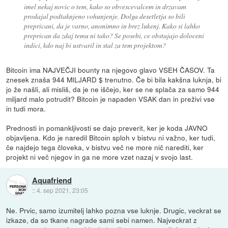
imel nekaj novic o tem, kako so obvescevalcem in drzavam
prodajal podtaknjeno vohunjenje. Dolga desetletja so bili
prepricani, da je varno, anonimno in brez lukenj. Kako si lahko
preprican da zdaj temu ni tako? Se posebi, ce obstajajo doloceni
indici, kdo naj bi ustvaril in stal za tem projektom?
Bitcoin ima NAJVEČJI bounty na njegovo glavo VSEH ČASOV. Ta
znesek znaša 944 MILJARD $ trenutno. Če bi bila kakšna luknja, bi
jo že našli, ali misliš, da je ne iščejo, ker se ne splača za samo 944
miljard malo potrudit? Bitcoin je napaden VSAK dan in preživi vse
in tudi mora.
Prednosti in pomankljivosti se dajo preverit, ker je koda JAVNO
objavljena. Kdo je naredil Bitcoin sploh v bistvu ni važno, ker tudi,
če najdejo tega človeka, v bistvu več ne more nič narediti, ker
projekt ni več njegov in ga ne more vzet nazaj v svojo last.
Aquafriend
::
4. sep 2021, 23:05
Ne. Prvic, samo izumitelj lahko pozna vse luknje. Drugic, veckrat se
izkaze, da so tkane nagrade sami sebi namen. Najveckrat z