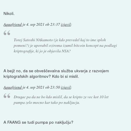
Nikoli.
Aquafriend
je
4. sep 2021 ob 23:37
izjavil
:
Torej Satoshi NAkamoto (je kdo prevedel kaj to ime sploh
pomeni?) je uporabil oziroma izumil bitcoin koncept na podlagi
kriptografije, ki jo je objavila NSA?
A bejž no, da se obveščevalna služba ukvarja z razvojem
kriptografskih algoritmov? Kdo bi si mislil.
Aquafriend
je
4. sep 2021 ob 23:50
izjavil
:
Drugac pa da ne bo kdo mislil, da se kripto ze vec kot 10 let
pumpa zelo mocno kar tako po nakljucju.
A FAANG se tudi pumpa po naključju?