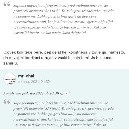
Japonci napisejo najprej priimek, pred osebnim imenom. Se
pravi (N) akamoto (SA) toshi. To so le prve tri zacetnice, seveda
ne pomeni nic. Lahko pa gres brat dalje na dolocene
necenzurirane strani, kot je bil recimo steemit, kjer so objavljal
vse sorte raziskav na to temo, je bilo kar zanimivo. Kako so
ustvarili bitcoin, na kak nacin, kako deluje itd.
Clovek kok tebe pere, pejt delat kej koristnega v zivljenju, namesto,
da s tvojimi teorijami utrujas v vsaki bitcoin temi. Js bi se mal
zamislu.
mr_chai
::
4. sep 2021, 21:52
Aquafriend
je
4. sep 2021 ob 20:39
izjavil
:
Japonci napisejo najprej priimek, pred osebnim imenom. Se
pravi (N) akamoto (SA) toshi. To so le prve tri zacetnice, seveda
ne pomeni nic. Lahko pa gres brat dalje na dolocene
necenzurirane strani, kot je bil recimo steemit, kjer so objavljal
vse sorte raziskav na to temo, je bilo kar zanimivo. Kako so