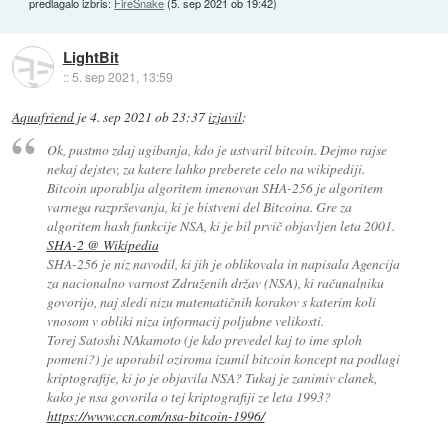
predlagalo izbris:
FireSnake
(
5. sep 2021 ob 19:42
)
LightBit
::
5. sep 2021, 13:59
Aquafriend
je
4. sep 2021 ob 23:37
izjavil
:
Ok, pustmo zdaj ugibanja, kdo je ustvaril bitcoin. Dejmo rajse
nekaj dejstev, za katere lahko preberete celo na wikipediji.
Bitcoin uporablja algoritem imenovan SHA-256 je algoritem
varnega razprševanja, ki je bistveni del Bitcoina. Gre za
algoritem hash funkcije NSA, ki je bil prvič objavljen leta 2001.
SHA-2 @ Wikipedia
SHA-256 je niz navodil, ki jih je oblikovala in napisala Agencija
za nacionalno varnost Združenih držav (NSA), ki računalniku
govorijo, naj sledi nizu matematičnih korakov s katerim koli
vnosom v obliki niza informacij poljubne velikosti.
Torej Satoshi NAkamoto (je kdo prevedel kaj to ime sploh
pomeni?) je uporabil oziroma izumil bitcoin koncept na podlagi
kriptografije, ki jo je objavila NSA? Tukaj je zanimiv clanek,
kako je nsa govorila o tej kriptografiji ze leta 1993?
https://www.ccn.com/nsa-bitcoin-1996/