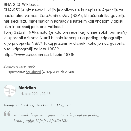
SHA-2 @ Wikipedia
SHA-256 je niz navodil, ki jih je oblikovala in napisala Agencija za
nacionalno varnost Združenih držav (NSA), ki računalniku govorijo,
naj sledi nizu matematičnih korakov s katerim koli vnosom v obliki
niza informacij poljubne velikosti.
Torej Satoshi NAkamoto (je kdo prevedel kaj to ime sploh pomeni?)
je uporabil oziroma izumil bitcoin koncept na podlagi kriptografije,
ki jo je objavila NSA? Tukaj je zanimiv clanek, kako je nsa govorila
o tej kriptografiji ze leta 1993?
https://www.ccn.com/nsa-bitcoin-1996/
Zgodovina sprememb…
spremenilo:
Aquafriend
(
4. sep 2021 ob 23:43
)
Meridian
::
4. sep 2021, 23:46
Aquafriend
je
4. sep 2021 ob 23:37
izjavil
:
je uporabil oziroma izumil bitcoin koncept na podlagi
kriptografije, ki jo je objavila NSA