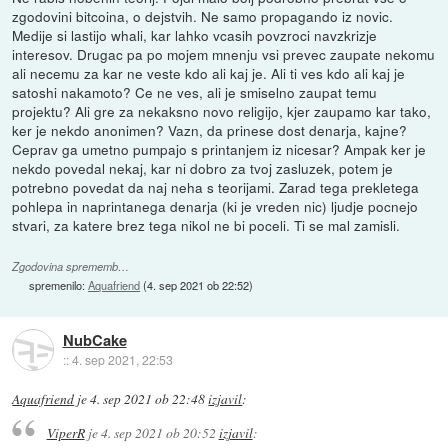
zgodovini bitcoina, o dejstvih. Ne samo propagando iz novic.
Medije si lastijo whali, kar lahko vcasih povzroci navzkrizje
interesov. Drugac pa po mojem mnenju vsi prevec zaupate nekomu
ali necemu za kar ne veste kdo ali kaj je. Ali ti ves kdo ali kaj je
satoshi nakamoto? Ce ne ves, ali je smiselno zaupat temu
projektu? Ali gre za nekaksno novo religijo, kjer zaupamo kar tako,
ker je nekdo anonimen? Vazn, da prinese dost denarja, kajne?
Ceprav ga umetno pumpajo s printanjem iz nicesar? Ampak ker je
nekdo povedal nekaj, kar ni dobro za tvoj zasluzek, potem je
potrebno povedat da naj neha s teorijami. Zarad tega prekletega
pohlepa in naprintanega denarja (ki je vreden nic) ljudje pocnejo
stvari, za katere brez tega nikol ne bi poceli. Ti se mal zamisli.
Zgodovina sprememb…
spremenilo:
Aquafriend
(
4. sep 2021 ob 22:52
)
NubCake
::
4. sep 2021, 22:53
Aquafriend
je
4. sep 2021 ob 22:48
izjavil
:
ViperR
je
4. sep 2021 ob 20:52
izjavil
: