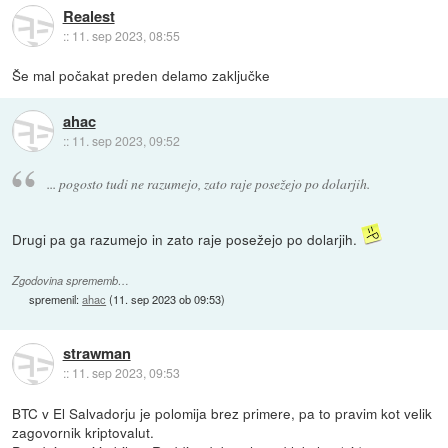
Realest
::
11. sep 2023, 08:55
Še mal počakat preden delamo zaključke
ahac
::
11. sep 2023, 09:52
... pogosto tudi ne razumejo, zato raje posežejo po dolarjih.
Drugi pa ga razumejo in zato raje posežejo po dolarjih.
Zgodovina sprememb…
spremenil:
ahac
(
11. sep 2023 ob 09:53
)
strawman
::
11. sep 2023, 09:53
BTC v El Salvadorju je polomija brez primere, pa to pravim kot velik
zagovornik kriptovalut.