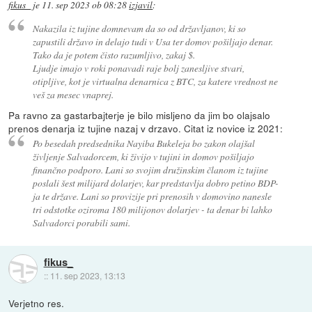
fikus_
je
11. sep 2023 ob 08:28
izjavil
:
Nakazila iz tujine domnevam da so od državljanov, ki so
zapustili državo in delajo tudi v Usa ter domov pošiljajo denar.
Tako da je potem čisto razumljivo, zakaj $.
Ljudje imajo v roki ponavadi raje bolj zanesljive stvari,
otipljive, kot je virtualna denarnica z BTC, za katere vrednost ne
veš za mesec vnaprej.
Pa ravno za gastarbajterje je bilo misljeno da jim bo olajsalo
prenos denarja iz tujine nazaj v drzavo. Citat iz novice iz 2021:
Po besedah predsednika Nayiba Bukeleja bo zakon olajšal
življenje Salvadorcem, ki živijo v tujini in domov pošiljajo
finančno podporo. Lani so svojim družinskim članom iz tujine
poslali šest milijard dolarjev, kar predstavlja dobro petino BDP-
ja te države. Lani so provizije pri prenosih v domovino nanesle
tri odstotke oziroma 180 milijonov dolarjev - ta denar bi lahko
Salvadorci porabili sami.
fikus_
::
11. sep 2023, 13:13
Verjetno res.