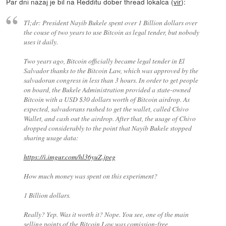
Par dni nazaj je bil na Redditu dober thread lokalca (
vir
):
Tl;dr: President Nayib Bukele spent over 1 Billion dollars over
the couse of two years to use Bitcoin as legal tender, but nobody
uses it daily.
Two years ago, Bitcoin officially became legal tender in El
Salvador thanks to the Bitcoin Law, which was approved by the
salvadoran congress in less than 3 hours. In order to get people
on board, the Bukele Administration provided a state-owned
Bitcoin with a USD $30 dollars worth of Bitcoin airdrop. As
expected, salvadorans rushed to get the wallet, called Chivo
Wallet, and cash out the airdrop. After that, the usage of Chivo
dropped considerably to the point that Nayib Bukele stopped
sharing usage data:
https://i.imgur.com/hl36yuZ.jpeg
How much money was spent on this experiment?
1 Billion dollars.
Really? Yep. Was it worth it? Nope. You see, one of the main
selling points of the Bitcoin Law was comission-free