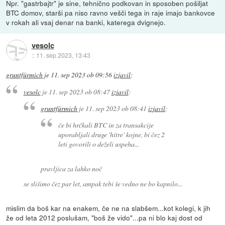
Npr. "gastrbajtr" je sine, tehnično podkovan in sposoben pošiljat
BTC domov, starši pa niso ravno vešči tega in raje imajo bankovce
v rokah ali vsaj denar na banki, katerega dvignejo.
vesolc
::
11. sep 2023, 13:43
gruntfürmich
je
11. sep 2023 ob 09:56
izjavil
:
vesolc
je
11. sep 2023 ob 08:47
izjavil
:
gruntfürmich
je
11. sep 2023 ob 08:41
izjavil
:
če bi hrčkali BTC in za transakcije
uporabljali druge 'hitre' kojne, bi čez 2
leti govorili o deželi uspeha...
pravljica za lahko noč
se slišimo čez par let, ampak tebi še vedno ne bo kapnilo...
mislim da boš kar na enakem, če ne na slabšem...kot kolegi, k jih
že od leta 2012 poslušam, "boš že vido"...pa ni blo kaj dost od