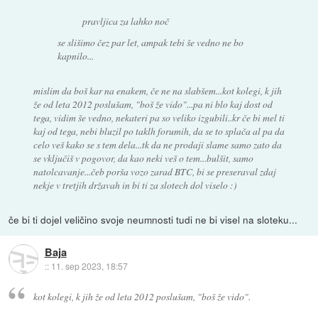
pravljica za lahko noč
se slišimo čez par let, ampak tebi še vedno ne bo
kapnilo...
mislim da boš kar na enakem, če ne na slabšem...kot kolegi, k jih
že od leta 2012 poslušam, "boš že vido"...pa ni blo kaj dost od
tega, vidim še vedno, nekateri pa so veliko izgubili..kr če bi mel ti
kaj od tega, nebi bluzil po taklh forumih, da se to splača al pa da
celo veš kako se s tem dela...tk da ne prodaji slame samo zato da
se vključiš v pogovor, da kao neki veš o tem...bulšit, samo
natolcavanje...čeb porša vozo zarad BTC, bi se preseraval zdaj
nekje v tretjih državah in bi ti za slotech dol viselo :)
če bi ti dojel veličino svoje neumnosti tudi ne bi visel na sloteku...
Baja
::
11. sep 2023, 18:57
kot kolegi, k jih že od leta 2012 poslušam, "boš že vido".