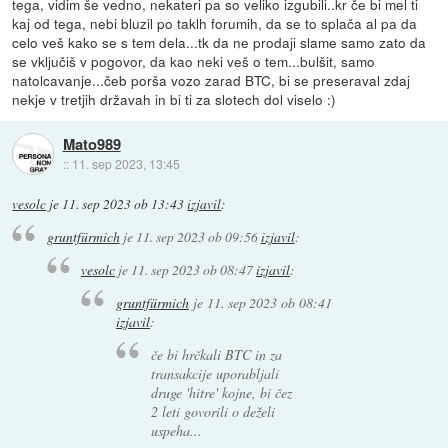
tega, vidim še vedno, nekateri pa so veliko izgubili..kr če bi mel ti
kaj od tega, nebi bluzil po taklh forumih, da se to splača al pa da
celo veš kako se s tem dela...tk da ne prodaji slame samo zato da
se vključiš v pogovor, da kao neki veš o tem...bulšit, samo
natolcavanje...čeb porša vozo zarad BTC, bi se preseraval zdaj
nekje v tretjih državah in bi ti za slotech dol viselo :)
Mato989
::
11. sep 2023, 13:45
vesolc
je
11. sep 2023 ob 13:43
izjavil
:
gruntfürmich
je
11. sep 2023 ob 09:56
izjavil
:
vesolc
je
11. sep 2023 ob 08:47
izjavil
:
gruntfürmich
je
11. sep 2023 ob 08:41
izjavil
:
če bi hrčkali BTC in za
transakcije uporabljali
druge 'hitre' kojne, bi čez
2 leti govorili o deželi
uspeha...