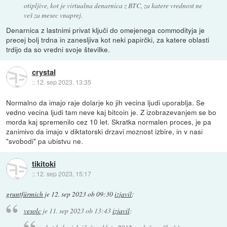
otipljive, kot je virtualna denarnica z BTC, za katere vrednost ne
veš za mesec vnaprej.
Denarnica z lastnimi privat ključi do omejenega commodityja je
precej bolj trdna in zanesljiva kot neki papirčki, za katere oblasti
trdijo da so vredni svoje številke.
crystal
::
12. sep 2023, 13:35
Normalno da imajo raje dolarje ko jih vecina ljudi uporablja. Se
vedno vecina ljudi tam neve kaj bitcoin je. Z izobrazevanjem se bo
morda kaj spremenilo cez 10 let. Skratka normalen proces, je pa
zanimivo da imajo v diktatorski drzavi moznost izbire, in v nasi
"svobodi" pa ubistvu ne.
tikitoki
::
12. sep 2023, 15:17
gruntfürmich
je
12. sep 2023 ob 09:30
izjavil
:
vesolc
je
11. sep 2023 ob 13:43
izjavil
: