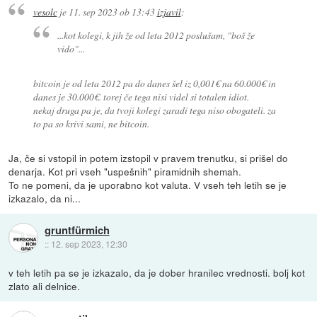
vesolc
je
11. sep 2023 ob 13:43
izjavil
:
...kot kolegi, k jih že od leta 2012 poslušam, "boš že
vido"...
bitcoin je od leta 2012 pa do danes šel iz 0,001€ na 60.000€ in
danes je 30.000€. torej če tega nisi videl si totalen idiot.
nekaj druga pa je, da tvoji kolegi zaradi tega niso obogateli. za
to pa so krivi sami, ne bitcoin.
Ja, če si vstopil in potem izstopil v pravem trenutku, si prišel do
denarja. Kot pri vseh "uspešnih" piramidnih shemah.
To ne pomeni, da je uporabno kot valuta. V vseh teh letih se je
izkazalo, da ni...
gruntfürmich
::
12. sep 2023, 12:30
v teh letih pa se je izkazalo, da je dober hranilec vrednosti. bolj kot
zlato ali delnice.