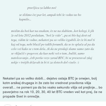
pravljica za lahko noč
se slišimo čez par let, ampak tebi še vedno ne bo
kapnilo...
mislim da boš kar na enakem, če ne na slabšem...kot kolegi, k jih
že od leta 2012 poslušam, "boš že vido"...pa ni blo kaj dost od
tega, vidim še vedno, nekateri pa so veliko izgubili..kr če bi mel ti
kaj od tega, nebi bluzil po taklh forumih, da se to splača al pa da
celo veš kako se s tem dela...tk da ne prodaji slame samo zato da
se vključiš v pogovor, da kao neki veš o tem...bulšit, samo
natolcavanje...čeb porša vozo zarad BTC, bi se preseraval zdaj
nekje v tretjih državah in bi ti za slotech dol viselo :)
Nekateri pa so veliko dobili... dejstvo ostaja BTC je omejen, bolj
kotm arsikaj drugega in že zato bo vrednost praviloma višja
overall... ne pomeni pa da bo vsako sekundo višja od prejšnje... bo
paverjetno na rok 10, 20, 30, 40 let BTC vreden več kot prej, če ne
propade Svet in omrežje.