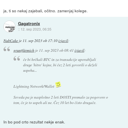
ja, ti so nekaj zajebali, očitno. zamenjaj kolege.
Gagatronix
::
12. sep 2023, 06:35
NubCake
je
11. sep 2023 ob 17:10
izjavil
:
gruntfürmich
je
11. sep 2023 ob 08:41
izjavil
:
če bi hrčkali BTC in za transakcije uporabljali
druge 'hitre' kojne, bi čez 2 leti govorili o deželi
uspeha...
Lightning Network/Wallet
Seveda pa je nasplošno 2 leti DOSTI premalo za pogovore o
tem, če je to uspeh ali ne. Čez 10 let bo čisto drugače.
In bo pod crto rezultat nekje enak.