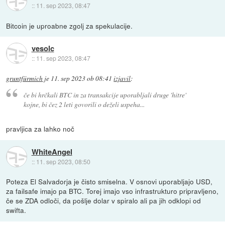
::
11. sep 2023, 08:47
Bitcoin je uproabne zgolj za spekulacije.
vesolc
::
11. sep 2023, 08:47
gruntfürmich
je
11. sep 2023 ob 08:41
izjavil
:
če bi hrčkali BTC in za transakcije uporabljali druge 'hitre'
kojne, bi čez 2 leti govorili o deželi uspeha...
pravljica za lahko noč
WhiteAngel
::
11. sep 2023, 08:50
Poteza El Salvadorja je čisto smiselna. V osnovi uporabljajo USD,
za failsafe imajo pa BTC. Torej imajo vso infrastrukturo pripravljeno,
če se ZDA odloči, da pošlje dolar v spiralo ali pa jih odklopi od
swifta.