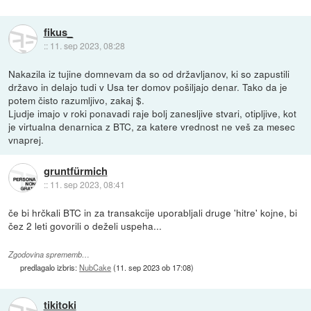
fikus_
::
11. sep 2023, 08:28
Nakazila iz tujine domnevam da so od državljanov, ki so zapustili
državo in delajo tudi v Usa ter domov pošiljajo denar. Tako da je
potem čisto razumljivo, zakaj $.
Ljudje imajo v roki ponavadi raje bolj zanesljive stvari, otipljive, kot
je virtualna denarnica z BTC, za katere vrednost ne veš za mesec
vnaprej.
gruntfürmich
::
11. sep 2023, 08:41
če bi hrčkali BTC in za transakcije uporabljali druge 'hitre' kojne, bi
čez 2 leti govorili o deželi uspeha...
Zgodovina sprememb…
predlagalo izbris:
NubCake
(
11. sep 2023 ob 17:08
)
tikitoki