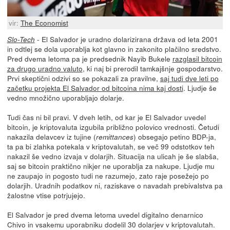
vir:
The Economist
- El Salvador je uradno dolarizirana država od leta 2001
Slo-Tech
in odtlej se dola uporablja kot glavno in zakonito plačilno sredstvo.
Pred dvema letoma pa je predsednik Nayib Bukele
razglasil bitcoin
za drugo uradno valuto
, ki naj bi prerodil tamkajšnje gospodarstvo.
Prvi skeptični odzivi so se pokazali za pravilne,
saj tudi dve leti po
začetku projekta El Salvador od bitcoina nima kaj dosti
. Ljudje še
vedno množično uporabljajo dolarje.
Tudi čas ni bil pravi. V dveh letih, od kar je El Salvador uvedel
bitcoin, je kriptovaluta izgubila približno polovico vrednosti. Četudi
nakazila delavcev iz tujine (
) obsegajo petino BDP-ja,
remittances
ta pa bi zlahka potekala v kriptovalutah, se več 99 odstotkov teh
nakazil še vedno izvaja v dolarjih. Situacija na ulicah je še slabša,
saj se bitcoin praktično nikjer ne uporablja za nakupe. Ljudje mu
ne zaupajo in pogosto tudi ne razumejo, zato raje posežejo po
dolarjih. Uradnih podatkov ni, raziskave o navadah prebivalstva pa
žalostne vtise potrjujejo.
El Salvador je pred dvema letoma uvedel digitalno denarnico
Chivo in vsakemu uporabniku dodelil 30 dolarjev v kriptovalutah.