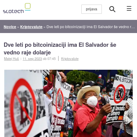
☰
Novice
»
Kriptovalute
»
Dve leti po bitcoinizaciji ima El Salvador še vedno raje dolarje
Dve leti po bitcoinizaciji ima El Salvador še
vedno raje dolarje
Matej Huš
::
11. sep 2023
ob 07:45
Kriptovalute