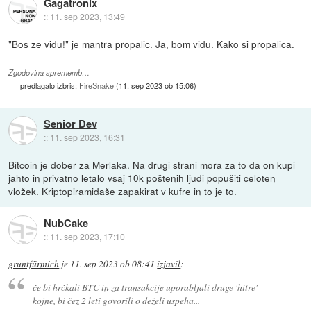
Gagatronix
::
11. sep 2023, 13:49
"Bos ze vidu!" je mantra propalic. Ja, bom vidu. Kako si propalica.
Zgodovina sprememb…
predlagalo izbris:
FireSnake
(
11. sep 2023 ob 15:06
)
Senior Dev
::
11. sep 2023, 16:31
Bitcoin je dober za Merlaka. Na drugi strani mora za to da on kupi
jahto in privatno letalo vsaj 10k poštenih ljudi popušiti celoten
vložek. Kriptopiramidaše zapakirat v kufre in to je to.
NubCake
::
11. sep 2023, 17:10
gruntfürmich
je
11. sep 2023 ob 08:41
izjavil
:
če bi hrčkali BTC in za transakcije uporabljali druge 'hitre'
kojne, bi čez 2 leti govorili o deželi uspeha...