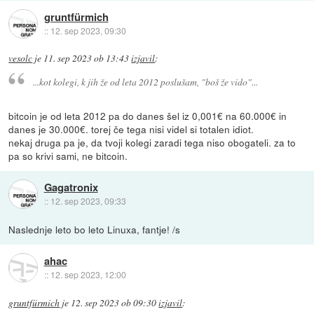
gruntfürmich
::
12. sep 2023, 09:30
vesolc
je
11. sep 2023 ob 13:43
izjavil
:
...kot kolegi, k jih že od leta 2012 poslušam, "boš že vido"...
bitcoin je od leta 2012 pa do danes šel iz 0,001€ na 60.000€ in
danes je 30.000€. torej če tega nisi videl si totalen idiot.
nekaj druga pa je, da tvoji kolegi zaradi tega niso obogateli. za to
pa so krivi sami, ne bitcoin.
Gagatronix
::
12. sep 2023, 09:33
Naslednje leto bo leto Linuxa, fantje! /s
ahac
::
12. sep 2023, 12:00
gruntfürmich
je
12. sep 2023 ob 09:30
izjavil
: