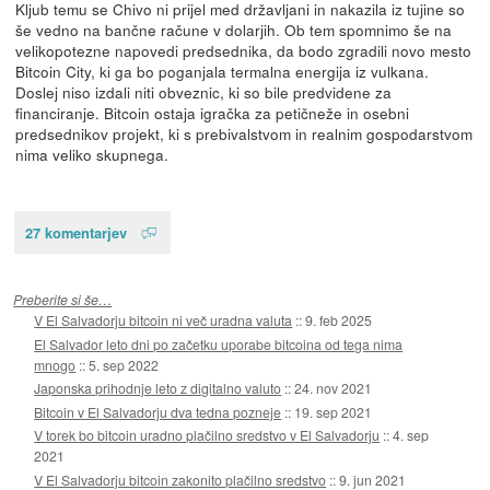
Kljub temu se Chivo ni prijel med državljani in nakazila iz tujine so
še vedno na bančne račune v dolarjih. Ob tem spomnimo še na
velikopotezne napovedi predsednika, da bodo zgradili novo mesto
Bitcoin City, ki ga bo poganjala termalna energija iz vulkana.
Doslej niso izdali niti obveznic, ki so bile predvidene za
financiranje. Bitcoin ostaja igračka za petičneže in osebni
predsednikov projekt, ki s prebivalstvom in realnim gospodarstvom
nima veliko skupnega.
27 komentarjev
Preberite si še…
V El Salvadorju bitcoin ni več uradna valuta
::
9. feb 2025
El Salvador leto dni po začetku uporabe bitcoina od tega nima
mnogo
::
5. sep 2022
Japonska prihodnje leto z digitalno valuto
::
24. nov 2021
Bitcoin v El Salvadorju dva tedna pozneje
::
19. sep 2021
V torek bo bitcoin uradno plačilno sredstvo v El Salvadorju
::
4. sep
2021
V El Salvadorju bitcoin zakonito plačilno sredstvo
::
9. jun 2021