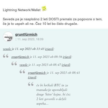
Lightning Network/Wallet
Seveda pa je nasplošno 2 leti DOSTI premalo za pogovore o tem,
če je to uspeh ali ne. Čez 10 let bo čisto drugače.
gruntfürmich
::
11. sep 2023, 18:09
vesolc
je
11. sep 2023 ob 13:43
izjavil
:
gruntfürmich
je
11. sep 2023 ob 09:56
izjavil
:
vesolc
je
11. sep 2023 ob 08:47
izjavil
:
gruntfürmich
je
11. sep 2023 ob 08:41
izjavil
:
če bi hrčkali BTC in za
transakcije uporabljali
druge 'hitre' kojne, bi čez
2 leti govorili o deželi
uspeha...