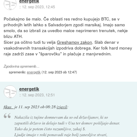
energetik
::
12. sep 2023, 12:45
Počakajmo še malo. Če oblasti res redno kupujejo BTC, se v
prihodnjih letih lahko s Salvadorjem zgodi marsikaj. Imajo samo
smolo, da so izbrali za uvedbo malce neprimeren trenutek, nekje
blizu ATH.
Sicer pa očitno tudi tu velja
Greshamov zakon
. Slab denar v
vsakodnevnih transakcijah izpodriva dobrega. Ker folk hard money
raje zadrži zase v "šparovčku" in plačuje z manjvrednim.
Zgodovina sprememb…
spremenilo:
energetik
(
12. sep 2023 ob 12:47
)
energetik
::
12. sep 2023, 12:51
fikus_
je
11. sep 2023 ob 08:28
izjavil
:
Nakazila iz tujine domnevam da so od državljanov, ki so
zapustili državo in delajo tudi v Usa ter domov pošiljajo denar.
Tako da je potem čisto razumljivo, zakaj $.
Ljudje imajo v roki ponavadi raje bolj zanesljive stvari,