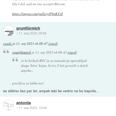
like I did, and no one accepts Bitcoin:
https://imgur.com/gallery/F9aKYsZ
gruntfürmich
::
11. sep 2023, 09:56
vesolc
je
11. sep 2023 ob 08:47
izjavil
:
gruntfürmich
je
11. sep 2023 ob 08:41
izjavil
:
če bi hrčkali BTC in za transakcije uporabljali
druge 'hitre' kojne, bi čez 2 leti govorili o deželi
uspeha...
pravljica za lahko noč
se slišimo čez par let, ampak tebi še vedno ne bo kapnilo...
antonija
::
11. sep 2023, 10:09