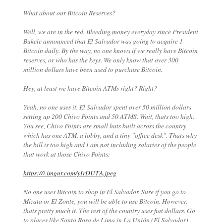
What about our Bitcoin Reserves?
Well, we are in the red. Bleeding money everyday since President
Bukele announced that El Salvador was going to acquire 1
Bitcoin daily. By the way, no one knows if we really have Bitcoin
reserves, or who has the keys. We only know that over 300
million dollars have been used to purchase Bitcoin.
Hey, at least we have Bitcoin ATMs right? Right?
Yeah, no one uses it. El Salvador spent over 50 million dollars
setting up 200 Chivo Points and 50 ATMS. Wait, thats too high.
You see, Chivo Points are small huts built across the country
which has one ATM, a lobby, and a tiny "office desk". Thats why
the bill is too high and I am not including salaries of the people
that work at those Chivo Points:
https://i.imgur.com/yIrDUTA.jpeg
No one uses Bitcoin to shop in El Salvador. Sure if you go to
Mizata or El Zonte, you will be able to use Bitcoin. However,
thats pretty much it. The rest of the country uses fiat dollars. Go
to places like Santa Rosa de Lima in La Unión (El Salvador),