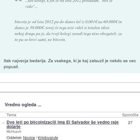
...kot kolegi, k jih že od leta 2012 poslušam, "boš že
vido"...
bitcoin je od leta 2012 pa do danes šel iz 0,001€ na 60.000€ in
danes je 30.000€. torej če tega nisi videl si totalen idiot.
nekaj druga pa je, da tvoji kolegi zaradi tega niso obogateli. za
to pa so krivi sami, ne bitcoin.
Itak najvecja bedarija. Za vsakega, ki je kaj zalsuzil je nekdo se vec
popusil.
Vredno ogleda ...
Tema
Sporočila
»
Dve leti po bitcoinizaciji ima El Salvador še vedno raje
27
dolarje
McHusch
Oddelek:
Novice
/
Kriptovalute