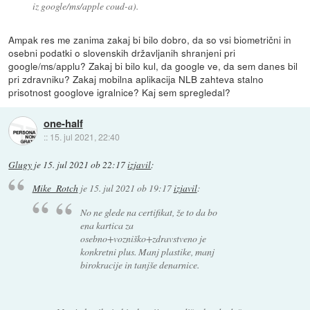
iz google/ms/apple coud-a).
Ampak res me zanima zakaj bi bilo dobro, da so vsi biometrični in
osebni podatki o slovenskih državljanih shranjeni pri
google/ms/applu? Zakaj bi bilo kul, da google ve, da sem danes bil
pri zdravniku? Zakaj mobilna aplikacija NLB zahteva stalno
prisotnost googlove igralnice? Kaj sem spregledal?
one-half
::
15. jul 2021, 22:40
Glugy
je
15. jul 2021 ob 22:17
izjavil
:
Mike_Rotch
je
15. jul 2021 ob 19:17
izjavil
:
No ne glede na certifikat, že to da bo
ena kartica za
osebno+vozniško+zdravstveno je
konkretni plus. Manj plastike, manj
birokracije in tanjše denarnice.