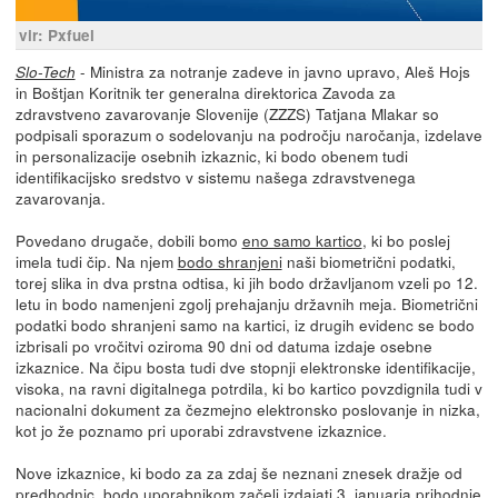
vir: Pxfuel
- Ministra za notranje zadeve in javno upravo, Aleš Hojs
Slo-Tech
in Boštjan Koritnik ter generalna direktorica Zavoda za
zdravstveno zavarovanje Slovenije (ZZZS) Tatjana Mlakar so
podpisali sporazum o sodelovanju na področju naročanja, izdelave
in personalizacije osebnih izkaznic, ki bodo obenem tudi
identifikacijsko sredstvo v sistemu našega zdravstvenega
zavarovanja.
Povedano drugače, dobili bomo
eno samo kartico
, ki bo poslej
imela tudi čip. Na njem
bodo shranjeni
naši biometrični podatki,
torej slika in dva prstna odtisa, ki jih bodo državljanom vzeli po 12.
letu in bodo namenjeni zgolj prehajanju državnih meja. Biometrični
podatki bodo shranjeni samo na kartici, iz drugih evidenc se bodo
izbrisali po vročitvi oziroma 90 dni od datuma izdaje osebne
izkaznice. Na čipu bosta tudi dve stopnji elektronske identifikacije,
visoka, na ravni digitalnega potrdila, ki bo kartico povzdignila tudi v
nacionalni dokument za čezmejno elektronsko poslovanje in nizka,
kot jo že poznamo pri uporabi zdravstvene izkaznice.
Nove izkaznice, ki bodo za za zdaj še neznani znesek dražje od
predhodnic, bodo uporabnikom začeli izdajati 3. januarja prihodnje