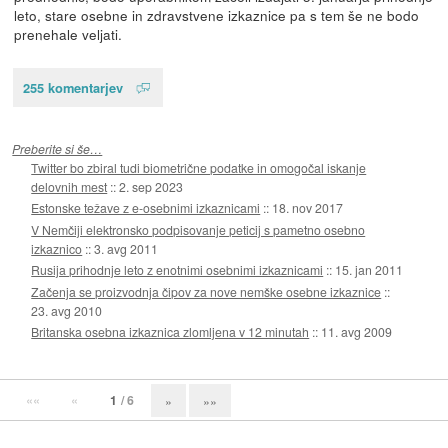
leto, stare osebne in zdravstvene izkaznice pa s tem še ne bodo
prenehale veljati.
255 komentarjev
Preberite si še…
Twitter bo zbiral tudi biometrične podatke in omogočal iskanje
delovnih mest
::
2. sep 2023
Estonske težave z e-osebnimi izkaznicami
::
18. nov 2017
V Nemčiji elektronsko podpisovanje peticij s pametno osebno
izkaznico
::
3. avg 2011
Rusija prihodnje leto z enotnimi osebnimi izkaznicami
::
15. jan 2011
Začenja se proizvodnja čipov za nove nemške osebne izkaznice
::
23. avg 2010
Britanska osebna izkaznica zlomljena v 12 minutah
::
11. avg 2009
««
«
1
/ 6
»
»»