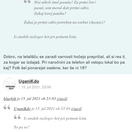
Nisi nikoli imel pasuša? Za potni list /
pasuš, sem moral dati prstni odtis.
Zakaj torej panika?
Zakaj je prstni odtis potreben na osebni izkaznici?
Iz enakih razlogov kot pri potnem listu.
Dobro, na letališču se zaradi varnosti hočejo prepričat, ali si res ti,
za kogar se izdajaš. Pri naročnini za telefon ali vstopu lokal bo pa
kaj? Folk šel ponarejat osebne, ker še ni 18?
UganiKdo
::
15. jul 2021, 23:06
bluefish
je
15. jul 2021 ob 23:03
izjavil
:
UganiKdo
je
15. jul 2021 ob 23:01
izjavil
:
Iz enakih razlogov kot pri potnem listu.
To pa so?