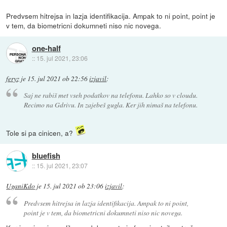
Predvsem hitrejsa in lazja identifikacija. Ampak to ni point, point je
v tem, da biometricni dokumneti niso nic novega.
one-half
::
15. jul 2021, 23:06
feryz
je
15. jul 2021 ob 22:56
izjavil
:
Saj ne rabiš met vseh podatkov na telefonu. Lahko so v cloudu.
Recimo na Gdrivu. In zajebeš gugla. Ker jih nimaš na telefonu.
Tole si pa cinicen, a?
bluefish
::
15. jul 2021, 23:07
UganiKdo
je
15. jul 2021 ob 23:06
izjavil
:
Predvsem hitrejsa in lazja identifikacija. Ampak to ni point,
point je v tem, da biometricni dokumneti niso nic novega.