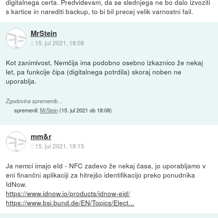
digitalnega certa. Predvidevam, da se slednjega ne bo dalo izvoziti
s kartice in narediti backup, to bi bil precej velik varnostni fail.
MrStein
::
15. jul 2021, 18:08
Kot zanimivost, Nemčija ima podobno osebno izkaznico že nekaj
let, pa funkcije čipa (digitalnega potrdila) skoraj noben ne
uporablja.
Zgodovina sprememb…
spremenil:
MrStein
(
15. jul 2021 ob 18:08
)
mm&r
::
15. jul 2021, 18:15
Ja nemci imajo eId - NFC zadevo že nekaj časa, jo uporabljamo v
eni finančni aplikaciji za hitrejšo identifikacijo preko ponudnika
IdNow.
https://www.idnow.io/products/idnow-eid/
https://www.bsi.bund.de/EN/Topics/Elect...