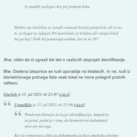
Iz enakih razlogov kot pri potnem listu.
Dobro, na letališču se zaradi varnosti hočejo prepričat, ali si res
ti, za kogar se izdajaš. Pri naročnini za telefon ali vstopu lokal
bo pa kaj? Folk šel ponarejat osebne, ker še ni 18?
Aha, vidim da si zgresil tist del o razlicnih stopnjah identifikacije.
Btw. Osebna izkaznica se tudi uporablja na letaliscih. In ne, tudi iz
biometricnega potnega lista vsak lokal ne more potegnit prstnih
odtisov.
bluefish
je
15. jul 2021 ob 23:07
izjavil
:
UganiKdo
je
15. jul 2021 ob 23:06
izjavil
:
Predvsem hitrejsa in lazja identifikacija. Ampak to
ni point, point je v tem, da biometricni dokumneti
niso nic novega.
Ker je primerjava slike na dokumentu in face imetnika strašno