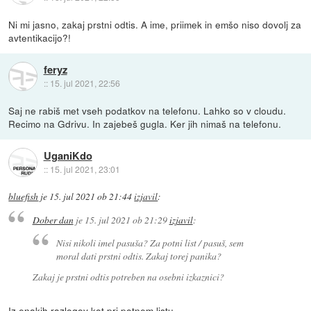
Ni mi jasno, zakaj prstni odtis. A ime, priimek in emšo niso dovolj za
avtentikacijo?!
feryz
::
15. jul 2021, 22:56
Saj ne rabiš met vseh podatkov na telefonu. Lahko so v cloudu.
Recimo na Gdrivu. In zajebeš gugla. Ker jih nimaš na telefonu.
UganiKdo
::
15. jul 2021, 23:01
bluefish
je
15. jul 2021 ob 21:44
izjavil
:
Dober dan
je
15. jul 2021 ob 21:29
izjavil
:
Nisi nikoli imel pasuša? Za potni list / pasuš, sem
moral dati prstni odtis. Zakaj torej panika?
Zakaj je prstni odtis potreben na osebni izkaznici?
Iz enakih razlogov kot pri potnem listu.