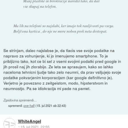
Manj plastike in birokracije narediš tako, da daš
vse skupaj na telefon.
Ma lih na telefoni so najslabi, ker imajo tok ranljivosti pa vsega.
Boljš ena kartica , do nje ne more noben prek neta dostopat.
Se strinjam, dalec najslabse je, da tlacis vse svoje podatke na
napravo za vohunjenje, ki jo imenujemo smartphone. To je
pribljizno tako, kot ce bi sel z vsemi svojimi podatki pred google in
jih prosil naj jih zlorabijo. Ze leta se sprasujem, kako so lahko
naceloma tehnicni ljudje tako zelo neumni, da prav vsiljujejo svoje
podatke pokvarjenim korporacijam (kar google definitivno je).
Verjetno je povezano z zeitgeistom, modo, hipsterstvom in
neumnostjo. Pa se idiokracija mi pade na pamet.
Zgodovina sprememb…
spremenil:
one-half
(
15. jul 2021 ob 22:43
)
WhiteAngel
::
15. jul 2021, 22:55