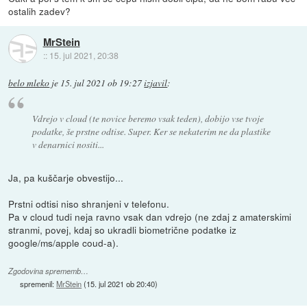
ostalih zadev?
MrStein
::
15. jul 2021, 20:38
belo mleko
je
15. jul 2021 ob 19:27
izjavil
:
Vdrejo v cloud (te novice beremo vsak teden), dobijo vse tvoje
podatke, še prstne odtise. Super. Ker se nekaterim ne da plastike
v denarnici nositi...
Ja, pa kuščarje obvestijo...
Prstni odtisi niso shranjeni v telefonu.
Pa v cloud tudi neja ravno vsak dan vdrejo (ne zdaj z amaterskimi
stranmi, povej, kdaj so ukradli biometrične podatke iz
google/ms/apple coud-a).
Zgodovina sprememb…
spremenil:
MrStein
(
15. jul 2021 ob 20:40
)