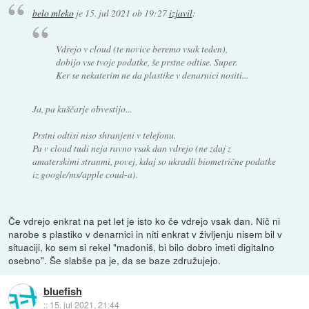
belo mleko
je
15. jul 2021 ob 19:27
izjavil
:
Vdrejo v cloud (te novice beremo vsak teden),
dobijo vse tvoje podatke, še prstne odtise. Super.
Ker se nekaterim ne da plastike v denarnici nositi...
Ja, pa kuščarje obvestijo...
Prstni odtisi niso shranjeni v telefonu.
Pa v cloud tudi neja ravno vsak dan vdrejo (ne zdaj z
amaterskimi stranmi, povej, kdaj so ukradli biometrične podatke
iz google/ms/apple coud-a).
Če vdrejo enkrat na pet let je isto ko če vdrejo vsak dan. Nič ni
narobe s plastiko v denarnici in niti enkrat v življenju nisem bil v
situaciji, ko sem si rekel "madoniš, bi bilo dobro imeti digitalno
osebno". Še slabše pa je, da se baze združujejo.
bluefish
::
15. jul 2021, 21:44