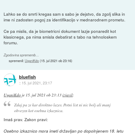
Lahko se do smrti kregas sam s sabo je dejstvo, da zgolj slika in
ime ni zadosten pogoj za identifikacijo v mednarodnem prometu.
Ce pa mislis, da je biometricni dokument lazje ponaredit kot
klasicnega, pa nima smisla debatirat s tabo na tehnoloskem
forumu.
Zgodovina sprememb…
spremenil:
UganiKdo
(
15. jul 2021 ob 23:16
)
bluefish
::
15. jul 2021, 23:17
UganiKdo
je
15. jul 2021 ob 23:13
izjavil
:
Zdaj pa ze kar direktno lazes. Potni list ni nic bolj ali manj
obvezen kot osebna izkaznica.
Imaš prav. Zakon pravi:
Osebno izkaznico mora imeti državljan po dopolnjenem 18. letu