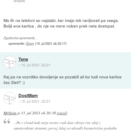
telefon.
Ma lih na telefoni so najslabi, ker imajo tok ranljivosti pa vsega.
Boljš ena kartica , do nje ne more noben prek neta dostopat.
Zgodovina sprememb…
spremenilo:
Glugy
(
15. jul 2021 ob 22:17
)
Tene
::
15. jul 2021, 22:21
Kaj pa na vozniško dovoljenje so pozabili ali bo tudi nova kartice
čez 2leti? :)
DostMam
::
15. jul 2021, 22:31
MrStein
je
15. jul 2021 ob 20:38
izjavil
:
...Pa v cloud tudi neja ravno vsak dan vdrejo (ne zdaj z
amaterskimi stranmi, povej, kdaj so ukradli biometrične podatke