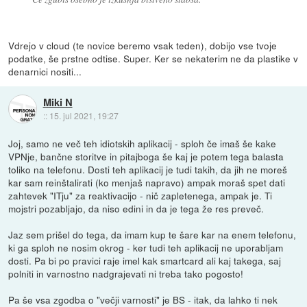
Vdrejo v cloud (te novice beremo vsak teden), dobijo vse tvoje
podatke, še prstne odtise. Super. Ker se nekaterim ne da plastike v
denarnici nositi...
Miki N
::
15. jul 2021, 19:27
Joj, samo ne več teh idiotskih aplikacij - sploh če imaš še kake
VPNje, bančne storitve in pitajboga še kaj je potem tega balasta
toliko na telefonu. Dosti teh aplikacij je tudi takih, da jih ne moreš
kar sam reinštalirati (ko menjaš napravo) ampak moraš spet dati
zahtevek "ITju" za reaktivacijo - nič zapletenega, ampak je. Ti
mojstri pozabljajo, da niso edini in da je tega že res preveč.
Jaz sem prišel do tega, da imam kup te šare kar na enem telefonu,
ki ga sploh ne nosim okrog - ker tudi teh aplikacij ne uporabljam
dosti. Pa bi po pravici raje imel kak smartcard ali kaj takega, saj
polniti in varnostno nadgrajevati ni treba tako pogosto!
Pa še vsa zgodba o "večji varnosti" je BS - itak, da lahko ti nek