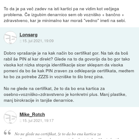
To da je pa več zadev na isti kartici pa ne vidim kot večjega
problema. Če izgubim denarnico sem ob vozniško + bančno +
zdravstveno, kar je minimalno kar moraš "vedno" imeti na sebi.
Lonsarg
::
15. jul 2021, 19:09
Dobro vprašanje je na kak način bo certifikat gor. Na tak da boš
rabil še PIN al kar direkt? Glede na to da govorijo da bo gor tako
visoka kot nizka stopnja identifikacije sicer sklepam da visoka
pomeni da bo še kak PIN zraven za odklepanje certifikata, medtem
ko bo za potrebe ZZZS in vozniške to šlo brez pina.
No ne glede na certifikat, že to da bo ena kartica za
osebno+vozniško+zdravstveno je konkretni plus. Manj plastike,
manj birokracije in tanjše denarnice.
Mike_Rotch
::
15. jul 2021, 19:17
No ne glede na certifikat, že to da bo ena kartica za