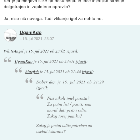
Ker je primerjava slike na dokumentu in face imetnika strašno
dolgotrajno in zapleteno opravilo?
Ja, niso nič novega. Tudi vtikanje igel za nohte ne.
UganiKdo
::
15. jul 2021, 23:07
WhiteAngel
je
15. jul 2021 ob 23:05
izjavil
:
UganiKdo
je
15. jul 2021 ob 23:01
izjavil
:
bluefish
je
15. jul 2021 ob 21:44
izjavil
:
Dober dan
je
15. jul 2021 ob 21:29
izjavil
:
Nisi nikoli imel pasuša?
Za potni list / pasuš, sem
moral dati prstni odtis.
Zakaj torej panika?
Zakaj je prstni odtis potreben na
osebni izkaznici?