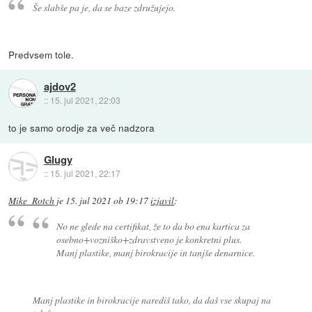
Še slabše pa je, da se baze združujejo.
Predvsem tole.
ajdov2
::
15. jul 2021, 22:03
to je samo orodje za več nadzora
Glugy
::
15. jul 2021, 22:17
Mike_Rotch
je
15. jul 2021 ob 19:17
izjavil
:
No ne glede na certifikat, že to da bo ena kartica za
osebno+vozniško+zdravstveno je konkretni plus.
Manj plastike, manj birokracije in tanjše denarnice.
Manj plastike in birokracije narediš tako, da daš vse skupaj na