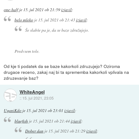
one-half
je
15. jul 2021 ob 21:59
izjavil
:
belo mleko
je
15. jul 2021 ob 21:43
izjavil
:
Še slabše pa je, da se baze združujejo.
Predvsem tole.
Od kje ti podatek da se baze kakorkoli zdruzujejo? Oziroma
drugace receno, zakaj naj bi ta sprememba kakorkoli vplivala na
zdruzevanje baz?
WhiteAngel
::
15. jul 2021, 23:05
UganiKdo
je
15. jul 2021 ob 23:01
izjavil
:
bluefish
je
15. jul 2021 ob 21:44
izjavil
:
Dober dan
je
15. jul 2021 ob 21:29
izjavil
: