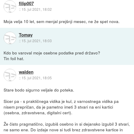
filip007
::
15. jul 2021, 18:02
Moja velja 10 let, sem menjal prejšnji mesec, ne že spet nova.
Tomay
::
15. jul 2021, 18:03
Kdo bo varoval moje osebne podatke pred državo?
Tin foil hat.
walden
::
15. jul 2021, 18:05
Stare bodo sigurno veljale do poteka.
Sicer pa - s praktičnega vidika je kul, z varnostnega vidika pa
nisem prepričan, da je pametno imeti 3 stvari na eni kartici
(osebna, zdravstvena, digitalni cert).
Že čisto pragmatično, izgubiš osebno in si dejansko izgubil 3 stvari,
ne samo ene. Do izdaje nove si tudi brez zdravstvene kartice in