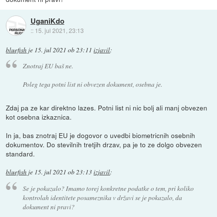
UganiKdo
::
15. jul 2021, 23:13
bluefish
je
15. jul 2021 ob 23:11
izjavil
:
Znotraj EU baš ne.
Poleg tega potni list ni obvezen dokument, osebna je.
Zdaj pa ze kar direktno lazes. Potni list ni nic bolj ali manj obvezen
kot osebna izkaznica.
In ja, bas znotraj EU je dogovor o uvedbi biometricnih osebnih
dokumentov. Do stevilnih tretjih drzav, pa je to ze dolgo obvezen
standard.
bluefish
je
15. jul 2021 ob 23:13
izjavil
:
Se je pokazalo? Imamo torej konkretne podatke o tem, pri koliko
kontrolah identitete posameznika v državi se je pokazalo, da
dokument ni pravi?