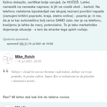
fizično dokazilo, certifikat bolje varuješ, če HOČEŠ. Lahko
namestiš na nameske naprave, ki jih ne nostiš okoli .. karkoli. Na
telefonu načeloma izpostavljaš vse skupaj neznani površini napada
(zamujeni kritični popravki, kraja, stalno online) - poanta je: ni res,
da je to kar avtomatično bolj varno SAMO zato, ker je na telefonu,
kvečjemu je lahko še manj, potencialno. To je tako marketinško
dojemanje situacije - s tem da stranke tega sploh nočejo.
Zgodovina sprememb…
spremenil:
Miki N
(
15. jul 2021 ob 19:33
)
Mike_Rotch
::
15. jul 2021, 20:00
Vdrejo v cloud (te novice beremo vsak teden), dobijo vse tvoje
podatke, še prstne odtise. Super. Ker se nekaterim ne da plastike
v denarnici nositi...
Res? Mi lahko daš kak link do takšne novice.