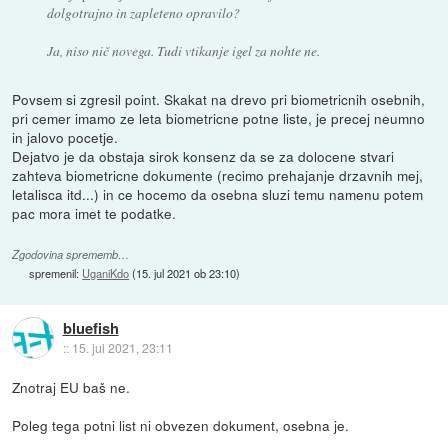
dolgotrajno in zapleteno opravilo?
Ja, niso nič novega. Tudi vtikanje igel za nohte ne.
Povsem si zgresil point. Skakat na drevo pri biometricnih osebnih,
pri cemer imamo ze leta biometricne potne liste, je precej neumno
in jalovo pocetje.
Dejatvo je da obstaja sirok konsenz da se za dolocene stvari
zahteva biometricne dokumente (recimo prehajanje drzavnih mej,
letalisca itd...) in ce hocemo da osebna sluzi temu namenu potem
pac mora imet te podatke.
Zgodovina sprememb…
spremenil:
UganiKdo
(
15. jul 2021 ob 23:10
)
bluefish
::
15. jul 2021, 23:11
Znotraj EU baš ne.
Poleg tega potni list ni obvezen dokument, osebna je.