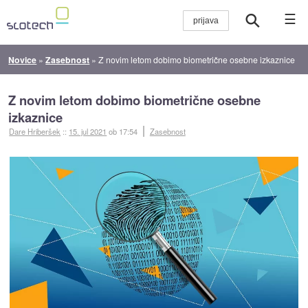
☰
Novice
»
Zasebnost
»
Z novim letom dobimo biometrične osebne izkaznice
Z novim letom dobimo biometrične osebne
izkaznice
Dare Hriberšek
::
15. jul 2021
ob 17:54
Zasebnost