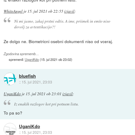
WhiteAngel
je
15. jul 2021 ob 22:55
izjavil
:
Ni mi jasno, zakaj prstni odtis. A ime, priimek in emšo niso
dovolj za avtentikacijo?!
Ze dolgo ne. Biometricni osebni dokumenti niso od vceraj.
Zgodovina sprememb…
spremenil:
UganiKdo
(
15. jul 2021 ob 23:02
)
bluefish
::
15. jul 2021, 23:03
UganiKdo
je
15. jul 2021 ob 23:01
izjavil
:
Iz enakih razlogov kot pri potnem listu.
To pa so?
UganiKdo
::
15. jul 2021, 23:03