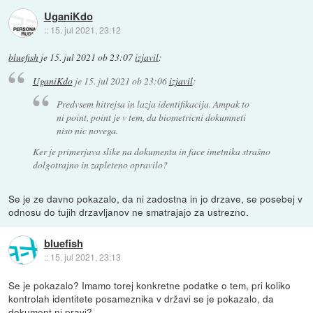
UganiKdo
::
15. jul 2021, 23:12
bluefish
je
15. jul 2021 ob 23:07
izjavil
:
UganiKdo
je
15. jul 2021 ob 23:06
izjavil
:
Predvsem hitrejsa in lazja identifikacija. Ampak to
ni point, point je v tem, da biometricni dokumneti
niso nic novega.
Ker je primerjava slike na dokumentu in face imetnika strašno
dolgotrajno in zapleteno opravilo?
Se je ze davno pokazalo, da ni zadostna in jo drzave, se posebej v
odnosu do tujih drzavljanov ne smatrajajo za ustrezno.
bluefish
::
15. jul 2021, 23:13
Se je pokazalo? Imamo torej konkretne podatke o tem, pri koliko
kontrolah identitete posameznika v državi se je pokazalo, da
dokument ni pravi?