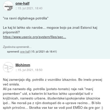
one-half
::
15. jul 2021, 18:40
"na ravni digitalnega potrdila"
Le kaj bi lahko slo narobe... mogoce bojo pa znali Estonci kaj
pripomniti?
https://www.usenix.org/system/files/sec...
Zgodovina sprememb…
spremenil:
one-half
(
15. jul 2021 ob 18:41
)
Mohimm
::
15. jul 2021, 18:50
Naj zamenjajo dig. potrdilo z vozniško izkaznico. Bo imelo precej
več smisla.
Ali pa namesto dig. potrdila (potato-tomato) raje nek "manj
pomemben" uid, s katerim bi kartico lahko uporabljal tudi v
knjižnicah, namesto urbane, študentske/upokojenske izkaznice
ipd... Ne moraš pa z njim dostopati do e-uprave recimo... Bi bilo
sploh priročno... Skratka vse kar se vodi pod EMŠO da gre gor :)