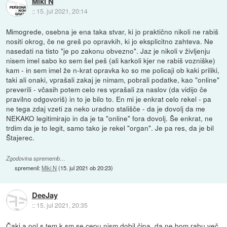
Miki N
::
15. jul 2021, 20:14
Mimogrede, osebna je ena taka stvar, ki jo praktično nikoli ne rabiš
nositi okrog, če ne greš po opravkih, ki jo eksplicitno zahteva. Ne
nasedati na tisto "je po zakonu obvezno". Jaz je nikoli v življenju
nisem imel sabo ko sem šel peš (ali karkoli kjer ne rabiš vozniške)
kam - in sem imel že n-krat opravka ko so me policaji ob kaki priliki,
taki ali onaki, vprašali zakaj je nimam, pobrali podatke, kao "online"
preverili - včasih potem celo res vprašali za naslov (da vidijo če
pravilno odgovoriš) in to je bilo to. En mi je enkrat celo rekel - pa
ne tega zdaj vzeti za neko uradno stališče - da je dovolj da me
NEKAKO legitimirajo in da je ta "online" fora dovolj. Še enkrat, ne
trdim da je to legit, samo tako je rekel "organ". Je pa res, da je bil
Štajerec.
Zgodovina sprememb…
spremenil:
Miki N
(
15. jul 2021 ob 20:23
)
DeeJay
::
15. jul 2021, 20:35
Čaki a pol s tem k sm se cepu nism dobil čipa, da ne bom rabu več