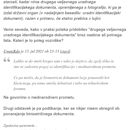
starosti, kadar nima drugega veljavnega uradnega
identifikacijskega dokumenta, opremljenega s fotografijo, ki ga je
izdal državni organ (v nadaljnjem besedilu: uradni identifikacijski
dokument), razen v primeru, če stalno prebiva v tujini.
Vemo seveda, kako v praksi poteka pridobitev "drugega veljavnega
uradnega identifikacijskega dokumenta" brez osebne ali potnega
lista. Kateri je to poleg vozniške?
UganiKdo
je
15. jul 2021 ob 23:13
izjavil
:
Lahko se do smrti kregas sam s sabo je dejstvo, da zgolj slika in
ime ni zadosten pogoj za identifikacijo v mednarodnem prometu.
Ce pa mislis, da je biometricni dokument lazje ponaredit kot
klasicnega, pa nima smisla debatirat s tabo na tehnoloskem
forumu.
Ne govorimo o mednarodnem prometu.
Drugi odstavek je pa podtikanje, ker se nikjer nisem obregnil ob
ponarejanje bimoetričnega dokumenta.
Zgodovina sprememb…