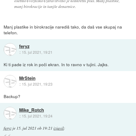
osebno+vozniško+zdravstveno je konkretni plus. Manj plastike,
manj birokracije in tanjše denarnice.
Manj plastike in birokracije narediš tako, da daš vse skupaj na
telefon.
feryz
::
15. jul 2021, 19:21
Ki ti pade iz rok in poči ekran. In to ravno v tujini. Jajks.
MrStein
::
15. jul 2021, 19:23
Backup?
Mike_Rotch
::
15. jul 2021, 19:24
feryz
je
15. jul 2021 ob 19:21
izjavil
: