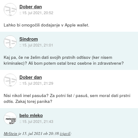
Dober dan
::
15. jul 2021, 20:52
Lahko bi omogočili dodajanje v Apple wallet.
Sindrom
::
15. jul 2021, 21:01
Kaj pa, če ne želim dati svojih prstnih odtisov (ker nisem
kriminalec)? Ali bom potem ostal brez osebne in zdravstvene?
Dober dan
::
15. jul 2021, 21:29
Nisi nikoli imel pasuša? Za potni list / pasuš, sem moral dati prstni
odtis. Zakaj torej panika?
belo mleko
::
15. jul 2021, 21:43
MrStein
je
15. jul 2021 ob 20:38
izjavil
: