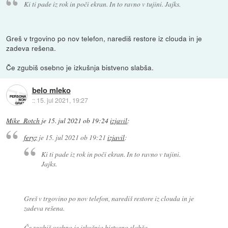
Ki ti pade iz rok in poči ekran. In to ravno v tujini. Jajks.
Greš v trgovino po nov telefon, narediš restore iz clouda in je
zadeva rešena.
Če zgubiš osebno je izkušnja bistveno slabša.
belo mleko
::
15. jul 2021, 19:27
Mike_Rotch
je
15. jul 2021 ob 19:24
izjavil
:
feryz
je
15. jul 2021 ob 19:21
izjavil
:
Ki ti pade iz rok in poči ekran. In to ravno v tujini.
Jajks.
Greš v trgovino po nov telefon, narediš restore iz clouda in je
zadeva rešena.
Če zgubiš osebno je izkušnja bistveno slabša.