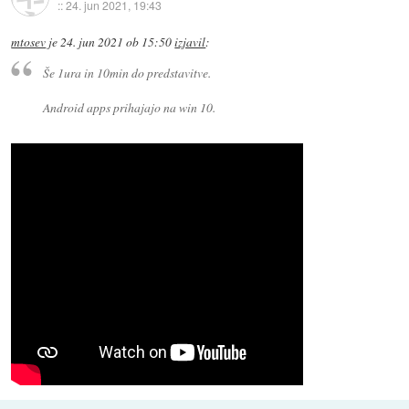
::
24. jun 2021, 19:43
mtosev
je
24. jun 2021 ob 15:50
izjavil
:
Še 1ura in 10min do predstavitve.
Android apps prihajajo na win 10.