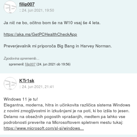
filip007
::
24. jun 2021, 19:50
Ja nič ne bo, očitno bom še na W10 vsaj še 4 leta.
https://aka.ms/GetPCHealthCheckApp
Preverjevalnik mi priporoča Big Bang in Harvey Norman.
Zgodovina sprememb…
spremenil:
filip007
(
24. jun 2021 ob 19:56
)
KTr1sk
::
24. jun 2021, 21:41
Windows 11 je tu!
Elegantna, moderna, hitra in učinkovita različica sistema Windows
z novimi zmogljivostmi in izkušnjami je na poti, ki bo izšla to jesen.
Delamo na obsežnih pogostih vprašanjih, medtem pa lahko vse
podrobnosti preverite na Microsoftovem spletnem mestu tukaj:
https://www.microsoft.com/sl-si/windows...