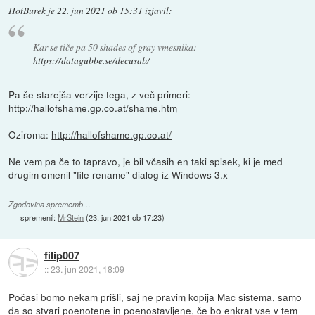
HotBurek
je
22. jun 2021 ob 15:31
izjavil
:
Kar se tiče pa 50 shades of gray vmesnika:
https://datagubbe.se/decusab/
Pa še starejša verzije tega, z več primeri:
http://hallofshame.gp.co.at/shame.htm
Oziroma:
http://hallofshame.gp.co.at/
Ne vem pa če to tapravo, je bil včasih en taki spisek, ki je med
drugim omenil "file rename" dialog iz Windows 3.x
Zgodovina sprememb…
spremenil:
MrStein
(
23. jun 2021 ob 17:23
)
filip007
::
23. jun 2021, 18:09
Počasi bomo nekam prišli, saj ne pravim kopija Mac sistema, samo
da so stvari poenotene in poenostavljene, če bo enkrat vse v tem