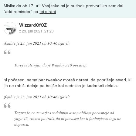
Mislim da ob 17 uri. Vsaj tako mi je outlook pretvoril ko sem dal
"add reminder" na
tej strani
WizzardOfOZ
::
23. jun 2021, 21:23
z0mbie
je
23. jun 2021 ob 10:46
izjavil
:
Torej se strinjas, da je Windows 10 pocasen.
ni počasen. samo par tweakov moraš narest, da pobrišejo stvari, ki
jih ne rabiš. delajo pa boljše kot sedmica je kadarkoli delala.
z0mbie
je
23. jun 2021 ob 10:46
izjavil
:
Tezava je, ce se vozis s sodobnim avtomobilom pocasneje od
yugo 45, zraven pa trdis, da ni pocasen ker ti fanboyisem tega ne
dopusca.