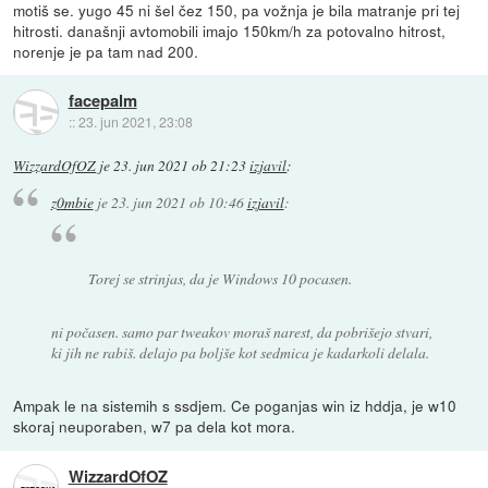
motiš se. yugo 45 ni šel čez 150, pa vožnja je bila matranje pri tej
hitrosti. današnji avtomobili imajo 150km/h za potovalno hitrost,
norenje je pa tam nad 200.
facepalm
::
23. jun 2021, 23:08
WizzardOfOZ
je
23. jun 2021 ob 21:23
izjavil
:
z0mbie
je
23. jun 2021 ob 10:46
izjavil
:
Torej se strinjas, da je Windows 10 pocasen.
ni počasen. samo par tweakov moraš narest, da pobrišejo stvari,
ki jih ne rabiš. delajo pa boljše kot sedmica je kadarkoli delala.
Ampak le na sistemih s ssdjem. Ce poganjas win iz hddja, je w10
skoraj neuporaben, w7 pa dela kot mora.
WizzardOfOZ