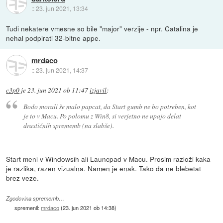
::
23. jun 2021, 13:34
Tudi nekatere vmesne so bile "major" verzije - npr. Catalina je
nehal podpirati 32-bitne appe.
mrdaco
::
23. jun 2021, 14:37
c3p0
je
23. jun 2021 ob 11:47
izjavil
:
Bodo morali še malo papcat, da Start gumb ne bo potreben, kot
je to v Macu. Po polomu z Win8, si verjetno ne upajo delat
drastičnih sprememb (na slabše).
Start meni v Windowsih ali Launcpad v Macu. Prosim razloži kaka
je razlika, razen vizualna. Namen je enak. Tako da ne blebetat
brez veze.
Zgodovina sprememb…
spremenil:
mrdaco
(
23. jun 2021 ob 14:38
)