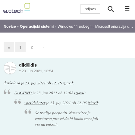
☰
Novice
»
Operacijski sistemi
»
Windows 11 pobegnil, Microsoft pripravlja dogodek
2
»
«
1
dild0idis
::
23. jun 2021, 12:54
darkolord
je
23. jun 2021 ob 12:26
izjavil
:
FastWIND
je
23. jun 2021 ob 12:08
izjavil
:
vnetidebater
je
23. jun 2021 ob 12:05
izjavil
:
Se trudijo poenotiti. Nastavitev je
enostavno preveč da bi lahko zmenjali
vse na enkrat.