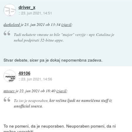
driver_x
::
23. jun 2021, 14:51
darkolord
je
23. jun 2021 ob 13:34
izjavil
:
Tudi nekatere vmesne so bile "major" verzije - npr. Catalina je
nehal podpirati 32-bitne appe.
Stvar debate, sicer pa je dokaj nepomembna zadeva.
49106
::
23. jun 2021, 14:56
mtosev
je
22. jun 2021 ob 18:40
izjavil
:
Ta iso je neuporaben,
ker večina ljudi ne nameščena stuff iz
unofficial sourca
.
To ne pomeni, da je neuporaben. Neuporaben pomeni, da ni
možno uporabiti.