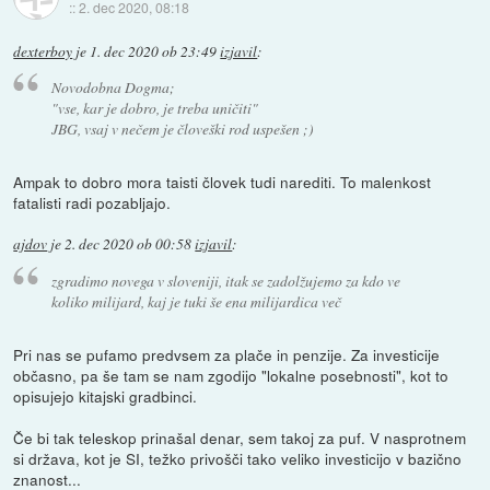
::
2. dec 2020, 08:18
dexterboy
je
1. dec 2020 ob 23:49
izjavil
:
Novodobna Dogma;
"vse, kar je dobro, je treba uničiti"
JBG, vsaj v nečem je človeški rod uspešen ;)
Ampak to dobro mora taisti človek tudi narediti. To malenkost
fatalisti radi pozabljajo.
ajdov
je
2. dec 2020 ob 00:58
izjavil
:
zgradimo novega v sloveniji, itak se zadolžujemo za kdo ve
koliko milijard, kaj je tuki še ena milijardica več
Pri nas se pufamo predvsem za plače in penzije. Za investicije
občasno, pa še tam se nam zgodijo "lokalne posebnosti", kot to
opisujejo kitajski gradbinci.
Če bi tak teleskop prinašal denar, sem takoj za puf. V nasprotnem
si država, kot je SI, težko privošči tako veliko investicijo v bazično
znanost...