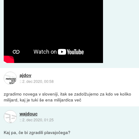
ajdov
::
2. dec 2020, 00:58
zgradimo novega v sloveniji, itak se zadolžujemo za kdo ve koliko
milijard, kaj je tuki še ena milijardica več
wajdouc
::
2. dec 2020, 01:25
Kaj pa, če bi zgradili plavajočega?