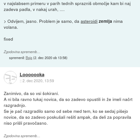
v najslabsem primeru v parih tednih sprazniš območje kam bi naj
zadeva padla, v nakaj urah, ....
> Odvijem, jasno. Problem je samo, da
asteroidi
nima
zemlja
volana.
fixed
Zgodovina sprememb…
spremenil:
Baja
(
2. dec 2020 ob 13:58
)
Looooooka
::
2. dec 2020, 13:59
Zanimivo, da so vsi šokirani.
A ni bila ravno tukaj novica, da so zadevo opustili in že imeli načrt
razgradnjo.
Se je pač razgradilo samo od sebe med tem, ko se sedaj pišejo
novice, da so zadevo poskušali rešiti ampak, da deli za popravila
niso prišli pravočasno.
Zgodovina sprememb…