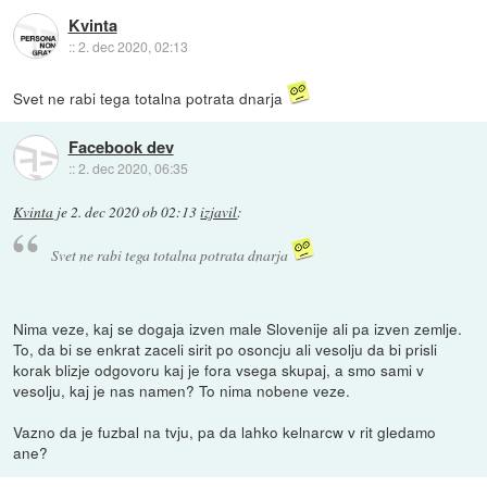
Kvinta
::
2. dec 2020, 02:13
Svet ne rabi tega totalna potrata dnarja
Facebook dev
::
2. dec 2020, 06:35
Kvinta
je
2. dec 2020 ob 02:13
izjavil
:
Svet ne rabi tega totalna potrata dnarja
Nima veze, kaj se dogaja izven male Slovenije ali pa izven zemlje.
To, da bi se enkrat zaceli sirit po osoncju ali vesolju da bi prisli
korak blizje odgovoru kaj je fora vsega skupaj, a smo sami v
vesolju, kaj je nas namen? To nima nobene veze.
Vazno da je fuzbal na tvju, pa da lahko kelnarcw v rit gledamo
ane?