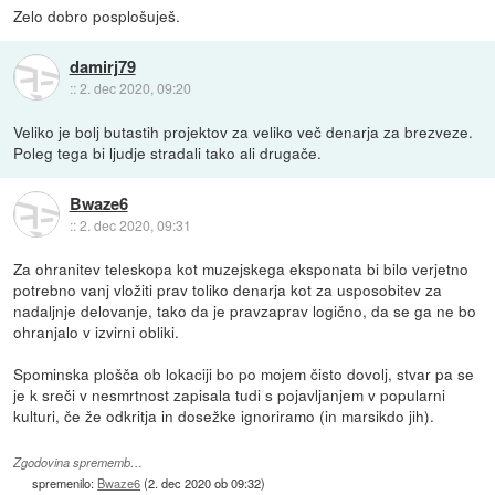
Zelo dobro posplošuješ.
damirj79
::
2. dec 2020, 09:20
Veliko je bolj butastih projektov za veliko več denarja za brezveze.
Poleg tega bi ljudje stradali tako ali drugače.
Bwaze6
::
2. dec 2020, 09:31
Za ohranitev teleskopa kot muzejskega eksponata bi bilo verjetno
potrebno vanj vložiti prav toliko denarja kot za usposobitev za
nadaljnje delovanje, tako da je pravzaprav logično, da se ga ne bo
ohranjalo v izvirni obliki.
Spominska plošča ob lokaciji bo po mojem čisto dovolj, stvar pa se
je k sreči v nesmrtnost zapisala tudi s pojavljanjem v popularni
kulturi, če že odkritja in dosežke ignoriramo (in marsikdo jih).
Zgodovina sprememb…
spremenilo:
Bwaze6
(
2. dec 2020 ob 09:32
)