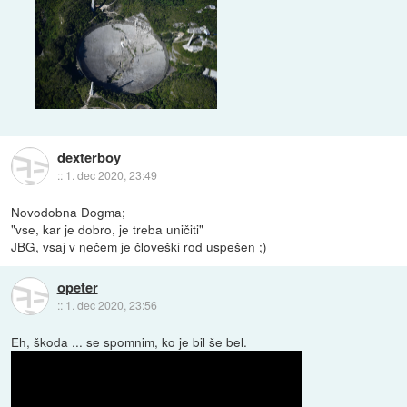
dexterboy
::
1. dec 2020, 23:49
Novodobna Dogma;
"vse, kar je dobro, je treba uničiti"
JBG, vsaj v nečem je človeški rod uspešen ;)
opeter
::
1. dec 2020, 23:56
Eh, škoda ... se spomnim, ko je bil še bel.