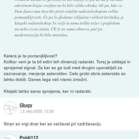
odročnem kraju verejtno ne bi bilo veliko obiska. Ali pa, kdo ve..
Dan danes ima Arecibo proti ostalim radioteleskopom veliko
pomanjkljivosti. Če pa že gledamo izključno velikost krožnika, je
kitajski radioteleskop 3x večji in nima toliko težav s pogledom
na nebo izven zenita. ČE že ne samo obnova, pač pa
modernizacija bi bila smiselna.
Katera je ta pomanjkljivost?
Kolikor vem je ta bil edini teh dimenzij radarski. Torej je oddajal in
sprejemal signal. Za kar so ga tudi med drugim uporabljali za
zaznavanje, merjenje asteroidov. Celo grobi obris asteroida so
lahko dobili. Danes tega več nismo zmožni.
Kitajski lahko samo sprejema, ker ni radarski.
Glugy
::
2. dec 2020, 12:30
Stran so vrgl dnar ker so varčeval pri vzdrževanju.
Poldi112