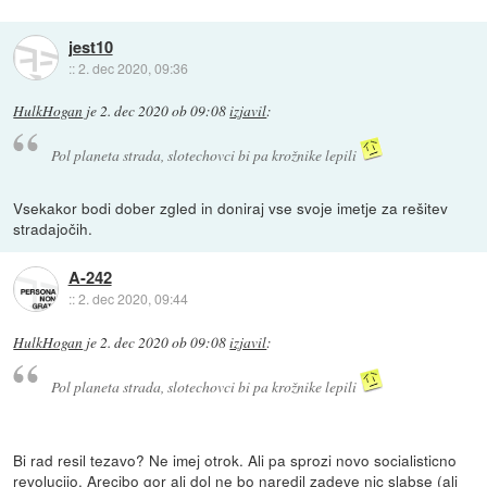
jest10
::
2. dec 2020, 09:36
HulkHogan
je
2. dec 2020 ob 09:08
izjavil
:
Pol planeta strada, slotechovci bi pa krožnike lepili
Vsekakor bodi dober zgled in doniraj vse svoje imetje za rešitev
stradajočih.
A-242
::
2. dec 2020, 09:44
HulkHogan
je
2. dec 2020 ob 09:08
izjavil
:
Pol planeta strada, slotechovci bi pa krožnike lepili
Bi rad resil tezavo? Ne imej otrok. Ali pa sprozi novo socialisticno
revolucijo. Arecibo gor ali dol ne bo naredil zadeve nic slabse (ali