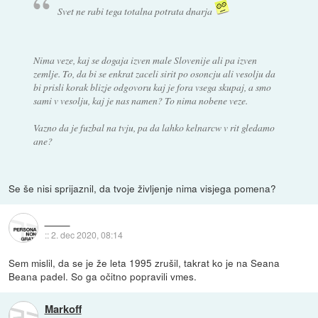
Svet ne rabi tega totalna potrata dnarja
Nima veze, kaj se dogaja izven male Slovenije ali pa izven
zemlje. To, da bi se enkrat zaceli sirit po osoncju ali vesolju da
bi prisli korak blizje odgovoru kaj je fora vsega skupaj, a smo
sami v vesolju, kaj je nas namen? To nima nobene veze.
Vazno da je fuzbal na tvju, pa da lahko kelnarcw v rit gledamo
ane?
Se še nisi sprijaznil, da tvoje življenje nima visjega pomena?
::
2. dec 2020, 08:14
Sem mislil, da se je že leta 1995 zrušil, takrat ko je na Seana
Beana padel. So ga očitno popravili vmes.
Markoff