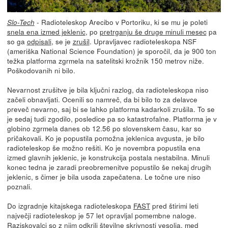
- Radioteleskop Arecibo v Portoriku, ki se mu je poleti
Slo-Tech
snela ena izmed jeklenic
, po
pretrganju še druge minuli mesec
pa
so ga
odpisali
, se je
zrušil
. Upravljavec radioteleskopa NSF
(ameriška National Science Foundation) je sporočil, da je 900 ton
težka platforma zgrmela na satelitski krožnik 150 metrov niže.
Poškodovanih ni bilo.
Nevarnost zrušitve je bila ključni razlog, da radioteleskopa niso
začeli obnavljati. Ocenili so namreč, da bi bilo to za delavce
preveč nevarno, saj bi se lahko platforma kadarkoli zrušila. To se
je sedaj tudi zgodilo, posledice pa so katastrofalne. Platforma je v
globino zgrmela danes ob 12.56 po slovenskem času, kar so
pričakovali. Ko je popustila pomožna jeklenica avgusta, je bilo
radioteleskop še možno rešiti. Ko je novembra popustila ena
izmed glavnih jeklenic, je konstrukcija postala nestabilna. Minuli
konec tedna je zaradi preobremenitve popustilo še nekaj drugih
jeklenic, s čimer je bila usoda zapečatena. Le točne ure niso
poznali.
Do izgradnje kitajskega radioteleskopa
FAST
pred štirimi leti
največji radioteleskop je 57 let opravljal pomembne naloge.
Raziskovalci so z njim odkrili številne skrivnosti vesolja, med