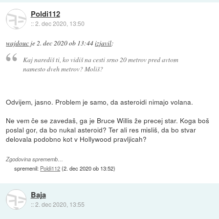
Poldi112
::
2. dec 2020, 13:50
wajdouc
je
2. dec 2020 ob 13:44
izjavil
:
Kaj narediš ti, ko vidiš na cesti srno 20 metrov pred avtom
namesto dveh metrov? Moliš?
Odvijem, jasno. Problem je samo, da asteroidi nimajo volana.
Ne vem če se zavedaš, ga je Bruce Willis že precej star. Koga boš
poslal gor, da bo nukal asteroid? Ter ali res misliš, da bo stvar
delovala podobno kot v Hollywood pravljicah?
Zgodovina sprememb…
spremenil:
Poldi112
(
2. dec 2020 ob 13:52
)
Baja
::
2. dec 2020, 13:55