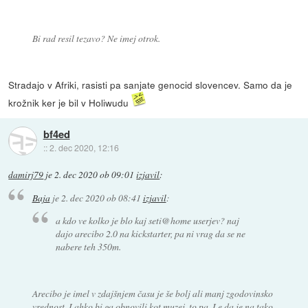
Bi rad resil tezavo? Ne imej otrok.
Stradajo v Afriki, rasisti pa sanjate genocid slovencev. Samo da je
krožnik ker je bil v Holiwudu
bf4ed
::
2. dec 2020, 12:16
damirj79
je
2. dec 2020 ob 09:01
izjavil
:
Baja
je
2. dec 2020 ob 08:41
izjavil
:
a kdo ve kolko je blo kaj seti@home userjev? naj
dajo arecibo 2.0 na kickstarter, pa ni vrag da se ne
nabere teh 350m.
Arecibo je imel v zdajšnjem času je še bolj ali manj zgodovinsko
vrednost. Lahko bi ga obnovili kot muzej, to pa. Le da je na tako