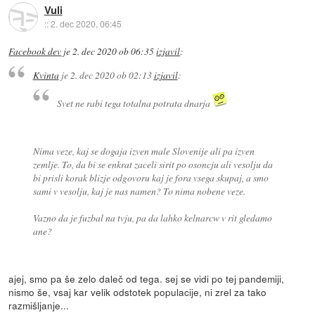
Vuli
::
2. dec 2020, 06:45
Facebook dev
je
2. dec 2020 ob 06:35
izjavil
:
Kvinta
je
2. dec 2020 ob 02:13
izjavil
:
Svet ne rabi tega totalna potrata dnarja
Nima veze, kaj se dogaja izven male Slovenije ali pa izven
zemlje. To, da bi se enkrat zaceli sirit po osoncju ali vesolju da
bi prisli korak blizje odgovoru kaj je fora vsega skupaj, a smo
sami v vesolju, kaj je nas namen? To nima nobene veze.
Vazno da je fuzbal na tvju, pa da lahko kelnarcw v rit gledamo
ane?
ajej, smo pa še zelo daleč od tega. sej se vidi po tej pandemiji,
nismo še, vsaj kar velik odstotek populacije, ni zrel za tako
razmišljanje...