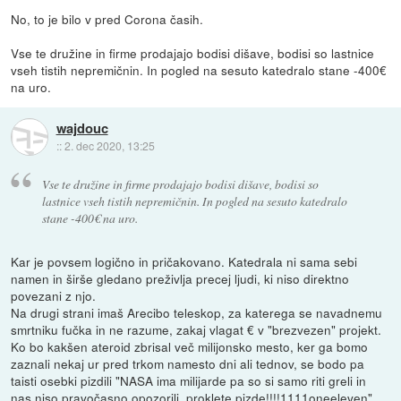
No, to je bilo v pred Corona časih.
Vse te družine in firme prodajajo bodisi dišave, bodisi so lastnice
vseh tistih nepremičnin. In pogled na sesuto katedralo stane -400€
na uro.
wajdouc
::
2. dec 2020, 13:25
Vse te družine in firme prodajajo bodisi dišave, bodisi so
lastnice vseh tistih nepremičnin. In pogled na sesuto katedralo
stane -400€ na uro.
Kar je povsem logično in pričakovano. Katedrala ni sama sebi
namen in širše gledano preživlja precej ljudi, ki niso direktno
povezani z njo.
Na drugi strani imaš Arecibo teleskop, za katerega se navadnemu
smrtniku fučka in ne razume, zakaj vlagat € v "brezvezen" projekt.
Ko bo kakšen ateroid zbrisal več milijonsko mesto, ker ga bomo
zaznali nekaj ur pred trkom namesto dni ali tednov, se bodo pa
taisti osebki pizdili "NASA ima milijarde pa so si samo riti greli in
nas niso pravočasno opozorili, proklete pizde!!!!1111oneeleven"