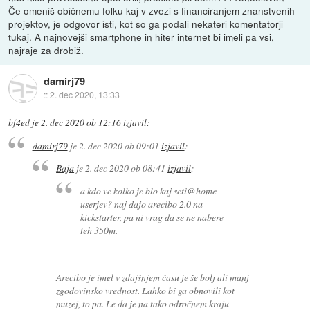
Če omeniš običnemu folku kaj v zvezi s financiranjem znanstvenih
projektov, je odgovor isti, kot so ga podali nekateri komentatorji
tukaj. A najnovejši smartphone in hiter internet bi imeli pa vsi,
najraje za drobiž.
damirj79
::
2. dec 2020, 13:33
bf4ed
je
2. dec 2020 ob 12:16
izjavil
:
damirj79
je
2. dec 2020 ob 09:01
izjavil
:
Baja
je
2. dec 2020 ob 08:41
izjavil
:
a kdo ve kolko je blo kaj seti@home
userjev? naj dajo arecibo 2.0 na
kickstarter, pa ni vrag da se ne nabere
teh 350m.
Arecibo je imel v zdajšnjem času je še bolj ali manj
zgodovinsko vrednost. Lahko bi ga obnovili kot
muzej, to pa. Le da je na tako odročnem kraju