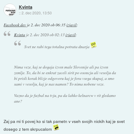
Kvinta
::
2. dec 2020, 13:50
Facebook dev
je
2. dec 2020 ob 06:35
izjavil
:
Kvinta
je
2. dec 2020 ob 02:13
izjavil
:
Svet ne rabi tega totalna potrata dnarja
Nima veze, kaj se dogaja izven male Slovenije ali pa izven
zemlje. To, da bi se enkrat zaceli sirit po osoncju ali vesolju da
bi prisli korak blizje odgovoru kaj je fora vsega skupaj, a smo
sami v vesolju, kaj je nas namen? To nima nobene veze.
Vazno da je fuzbal na tvju, pa da lahko kelnarcw v rit gledamo
ane?
Zaj pa mi ti povej ko si tak pametn v vseh svojih nickih kaj je svet
dosego z tem skrpucalom