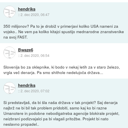
hendriks
::
2. dec 2020, 06:47
350 milijonov? Pa to je drobiž v primerjavi koliko USA nameni za
vojsko.. Ne vem pa koliko kitajci spustijo mednarodne znanstvenike
na svoj FAST.
Bwaze6
::
2. dec 2020, 06:54
Slovenija bo za oklepnike, ki bodo v nekaj letih za v staro železo,
vrgla več denarja. Pa smo shithole nedelujoča država...
hendriks
::
2. dec 2020, 07:02
Si predstavljaš, da bi šla naša država v tak projekt? Saj denarja
najbrž ne bi bil tak problem pridobiti, samo kaj ko bi razne
Umanotere in podobne nebodigatreba agencije blokirale projekt,
neizbrani podizvajalci pa bi vlagali pritožbe. Projekt bi nato
neslavno propadel..