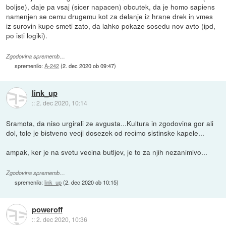
boljse), daje pa vsaj (sicer napacen) obcutek, da je homo sapiens
namenjen se cemu drugemu kot za delanje iz hrane drek in vmes
iz surovin kupe smeti zato, da lahko pokaze sosedu nov avto (ipd,
po isti logiki).
Zgodovina sprememb…
spremenilo:
A-242
(
2. dec 2020 ob 09:47
)
link_up
::
2. dec 2020, 10:14
Sramota, da niso urgirali ze avgusta...Kultura in zgodovina gor ali
dol, tole je bistveno vecji dosezek od recimo sistinske kapele...
ampak, ker je na svetu vecina butljev, je to za njih nezanimivo...
Zgodovina sprememb…
spremenilo:
link_up
(
2. dec 2020 ob 10:15
)
poweroff
::
2. dec 2020, 10:36