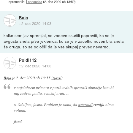
spremenilo:
Looooooka
(
2. dec 2020 ob 13:59
)
Baja
::
2. dec 2020, 14:03
kolko sem jaz spremjal, so zadevo skušili popraviti, ko se je
avgusta snela prva jeklenica. ko se je v zacetku novembra snela
še druga, so se odločili da je vse skupaj prevec nevarno.
Poldi112
::
2. dec 2020, 14:08
Baja
je
2. dec 2020 ob 13:55
izjavil
:
v najslabsem primeru v parih tednih sprazniš območje kam bi
naj zadeva padla, v nakaj urah, ....
> Odvijem, jasno. Problem je samo, da
asteroidi
zemlja
nima
volana.
fixed