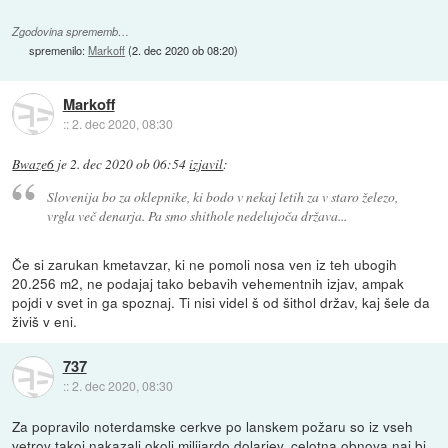
Zgodovina sprememb…
spremenilo:
Markoff
(
2. dec 2020 ob 08:20
)
Markoff
::
2. dec 2020, 08:30
Bwaze6
je
2. dec 2020 ob 06:54
izjavil
:
Slovenija bo za oklepnike, ki bodo v nekaj letih za v staro železo,
vrgla več denarja. Pa smo shithole nedelujoča država...
Če si zarukan kmetavzar, ki ne pomoli nosa ven iz teh ubogih
20.256 m2, ne podajaj tako bebavih vehementnih izjav, ampak
pojdi v svet in ga spoznaj. Ti nisi videl š od šithol držav, kaj šele da
živiš v eni.
737
::
2. dec 2020, 08:30
Za popravilo noterdamske cerkve po lanskem požaru so iz vseh
vetrov takoj nakazali okoli milijardo dolarjev, celotna obnova naj bi