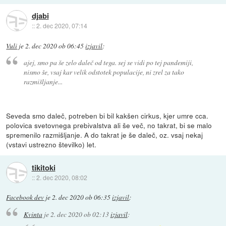
djabi
::
2. dec 2020, 07:14
Vuli
je
2. dec 2020 ob 06:45
izjavil
:
ajej, smo pa še zelo daleč od tega. sej se vidi po tej pandemiji,
nismo še, vsaj kar velik odstotek populacije, ni zrel za tako
razmišljanje...
Seveda smo daleč, potreben bi bil kakšen cirkus, kjer umre cca.
polovica svetovnega prebivalstva ali še več, no takrat, bi se malo
spremenilo razmišljanje. A do takrat je še daleč, oz. vsaj nekaj
(vstavi ustrezno številko) let.
tikitoki
::
2. dec 2020, 08:02
Facebook dev
je
2. dec 2020 ob 06:35
izjavil
:
Kvinta
je
2. dec 2020 ob 02:13
izjavil
: