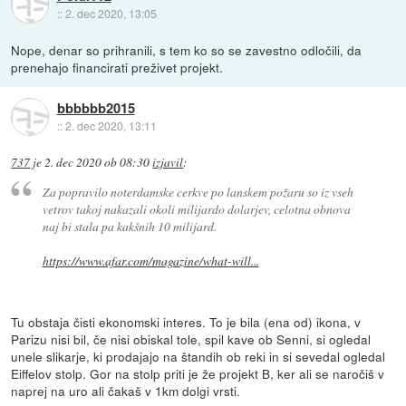
::
2. dec 2020, 13:05
Nope, denar so prihranili, s tem ko so se zavestno odločili, da
prenehajo financirati preživet projekt.
bbbbbb2015
::
2. dec 2020, 13:11
737
je
2. dec 2020 ob 08:30
izjavil
:
Za popravilo noterdamske cerkve po lanskem požaru so iz vseh
vetrov takoj nakazali okoli milijardo dolarjev, celotna obnova
naj bi stala pa kakšnih 10 milijard.
https://www.afar.com/magazine/what-will...
Tu obstaja čisti ekonomski interes. To je bila (ena od) ikona, v
Parizu nisi bil, če nisi obiskal tole, spil kave ob Senni, si ogledal
unele slikarje, ki prodajajo na štandih ob reki in si sevedal ogledal
Eiffelov stolp. Gor na stolp priti je že projekt B, ker ali se naročiš v
naprej na uro ali čakaš v 1km dolgi vrsti.