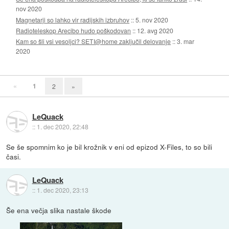
nov 2020
Magnetarji so lahko vir radijskih izbruhov
::
5. nov 2020
Radioteleskop Arecibo hudo poškodovan
::
12. avg 2020
Kam so šli vsi vesoljci? SETI@home zaključil delovanje
::
3. mar
2020
«
1
2
»
LeQuack
::
1. dec 2020, 22:48
Se še spomnim ko je bil krožnik v eni od epizod X-Files, to so bili
časi.
LeQuack
::
1. dec 2020, 23:13
Še ena večja slika nastale škode