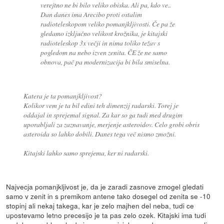
verejtno ne bi bilo veliko obiska. Ali pa, kdo ve..
Dan danes ima Arecibo proti ostalim
radioteleskopom veliko pomanjkljivosti. Če pa že
gledamo izključno velikost krožnika, je kitajski
radioteleskop 3x večji in nima toliko težav s
pogledom na nebo izven zenita. ČE že ne samo
obnova, pač pa modernizacija bi bila smiselna.
Katera je ta pomanjkljivost?
Kolikor vem je ta bil edini teh dimenzij radarski. Torej je
oddajal in sprejemal signal. Za kar so ga tudi med drugim
uporabljali za zaznavanje, merjenje asteroidov. Celo grobi obris
asteroida so lahko dobili. Danes tega več nismo zmožni.
Kitajski lahko samo sprejema, ker ni radarski.
Najvecja pomanjkljivost je, da je zaradi zasnove zmogel gledati
samo v zenit in s premikom antene tako dosegel od zenita se -10
stopinj ali nekaj takega, kar je zelo majhen del neba, tudi ce
upostevamo letno precesijo je ta pas zelo ozek. Kitajski ima tudi