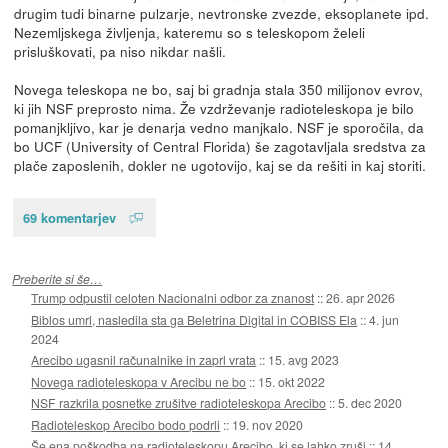
drugim tudi binarne pulzarje, nevtronske zvezde, eksoplanete ipd.
Nezemljskega življenja, kateremu so s teleskopom želeli
prisluškovati, pa niso nikdar našli.
Novega teleskopa ne bo, saj bi gradnja stala 350 milijonov evrov,
ki jih NSF preprosto nima. Že vzdrževanje radioteleskopa je bilo
pomanjkljivo, kar je denarja vedno manjkalo. NSF je sporočila, da
bo UCF (University of Central Florida) še zagotavljala sredstva za
plače zaposlenih, dokler ne ugotovijo, kaj se da rešiti in kaj storiti.
69 komentarjev
Preberite si še…
Trump odpustil celoten Nacionalni odbor za znanost
::
26. apr 2026
Biblos umrl, nasledila sta ga Beletrina Digital in COBISS Ela
::
4. jun
2024
Arecibo ugasnil računalnike in zaprl vrata
::
15. avg 2023
Novega radioteleskopa v Arecibu ne bo
::
15. okt 2022
NSF razkrila posnetke zrušitve radioteleskopa Arecibo
::
5. dec 2020
Radioteleskop Arecibo bodo podrli
::
19. nov 2020
Še ena poškodba na radioteleskopu Arecibo, ki se lahko zruši
::
14.