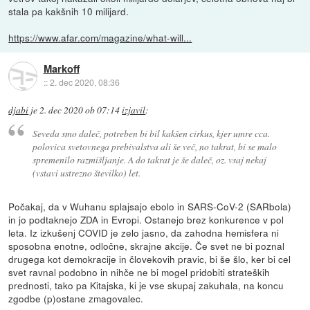
stala pa kakšnih 10 milijard.
https://www.afar.com/magazine/what-will...
Markoff
::
2. dec 2020, 08:36
djabi
je
2. dec 2020 ob 07:14
izjavil
:
Seveda smo daleč, potreben bi bil kakšen cirkus, kjer umre cca.
polovica svetovnega prebivalstva ali še več, no takrat, bi se malo
spremenilo razmišljanje. A do takrat je še daleč, oz. vsaj nekaj
(vstavi ustrezno številko) let.
Počakaj, da v Wuhanu splajsajo ebolo in SARS-CoV-2 (SARbola)
in jo podtaknejo ZDA in Evropi. Ostanejo brez konkurence v pol
leta. Iz izkušenj COVID je zelo jasno, da zahodna hemisfera ni
sposobna enotne, odločne, skrajne akcije. Če svet ne bi poznal
drugega kot demokracije in človekovih pravic, bi še šlo, ker bi cel
svet ravnal podobno in nihče ne bi mogel pridobiti strateških
prednosti, tako pa Kitajska, ki je vse skupaj zakuhala, na koncu
zgodbe (p)ostane zmagovalec.