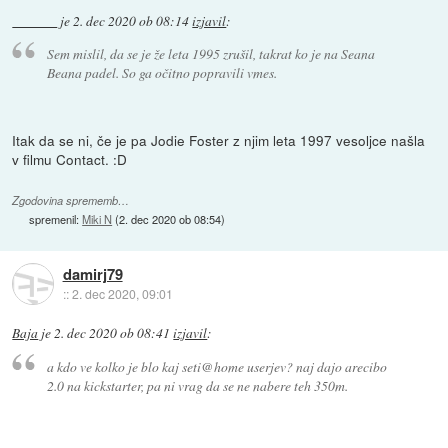
je
2. dec 2020 ob 08:14
izjavil
:
Sem mislil, da se je že leta 1995 zrušil, takrat ko je na Seana
Beana padel. So ga očitno popravili vmes.
Itak da se ni, če je pa Jodie Foster z njim leta 1997 vesoljce našla
v filmu Contact. :D
Zgodovina sprememb…
spremenil:
Miki N
(
2. dec 2020 ob 08:54
)
damirj79
::
2. dec 2020, 09:01
Baja
je
2. dec 2020 ob 08:41
izjavil
:
a kdo ve kolko je blo kaj seti@home userjev? naj dajo arecibo
2.0 na kickstarter, pa ni vrag da se ne nabere teh 350m.