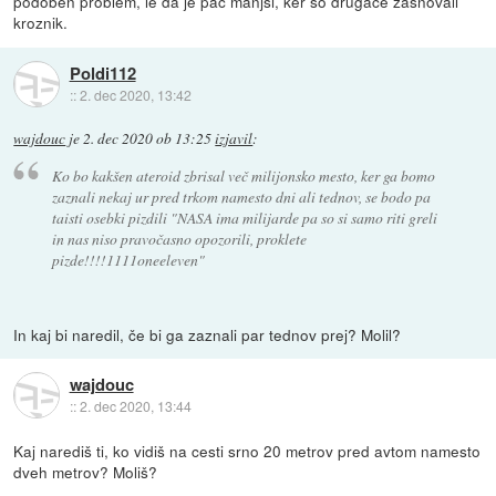
podoben problem, le da je pac manjsi, ker so drugace zasnovali
kroznik.
Poldi112
::
2. dec 2020, 13:42
wajdouc
je
2. dec 2020 ob 13:25
izjavil
:
Ko bo kakšen ateroid zbrisal več milijonsko mesto, ker ga bomo
zaznali nekaj ur pred trkom namesto dni ali tednov, se bodo pa
taisti osebki pizdili "NASA ima milijarde pa so si samo riti greli
in nas niso pravočasno opozorili, proklete
pizde!!!!1111oneeleven"
In kaj bi naredil, če bi ga zaznali par tednov prej? Molil?
wajdouc
::
2. dec 2020, 13:44
Kaj narediš ti, ko vidiš na cesti srno 20 metrov pred avtom namesto
dveh metrov? Moliš?