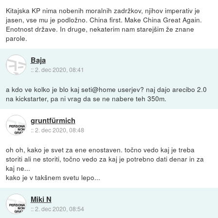
Kitajska KP nima nobenih moralnih zadržkov, njihov imperativ je
jasen, vse mu je podložno. China first. Make China Great Again.
Enotnost države. In druge, nekaterim nam starejšim že znane
parole.
Baja
::
2. dec 2020, 08:41
a kdo ve kolko je blo kaj seti@home userjev? naj dajo arecibo 2.0
na kickstarter, pa ni vrag da se ne nabere teh 350m.
gruntfürmich
::
2. dec 2020, 08:48
oh oh, kako je svet za ene enostaven. točno vedo kaj je treba
storiti ali ne storiti, točno vedo za kaj je potrebno dati denar in za
kaj ne...
kako je v takšnem svetu lepo...
Miki N
::
2. dec 2020, 08:54