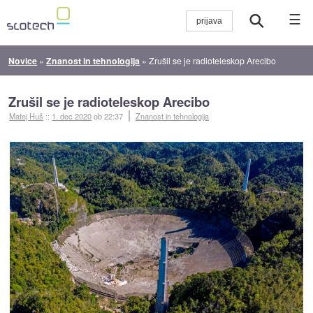
☰
Novice
»
Znanost in tehnologija
»
Zrušil se je radioteleskop Arecibo
Zrušil se je radioteleskop Arecibo
Matej Huš
::
1. dec 2020
ob 22:37
Znanost in tehnologija