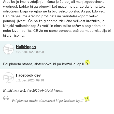
Arecibo je imel v zdajšnjem času je še bolj ali manj zgodovinsko
vrednost. Lahko bi ga obnovili kot muzej, to pa. Le da je na tako
odročnem kraju verejtno ne bi bilo veliko obiska. Ali pa, kdo ve..
Dan danes ima Arecibo proti ostalim radioteleskopom veliko
pomanjkljivosti. Če pa že gledamo izključno velikost krožnika, je
kitajski radioteleskop 3x večji in nima toliko težav s pogledom na
nebo izven zenita. ČE že ne samo obnova, pač pa modernizacija bi
bila smiselna.
HulkHogan
::
2. dec 2020, 09:08
Pol planeta strada, slotechovci bi pa krožnike lepili
Facebook dev
::
2. dec 2020, 09:18
HulkHogan
je
2. dec 2020 ob 09:08
izjavil
:
Pol planeta strada, slotechovci bi pa krožnike lepili