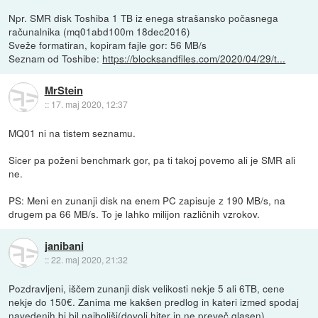
Npr. SMR disk Toshiba 1 TB iz enega strašansko počasnega
računalnika (mq01abd100m 18dec2016)
Sveže formatiran, kopiram fajle gor: 56 MB/s
Seznam od Toshibe:
https://blocksandfiles.com/2020/04/29/t...
MrStein
::
17. maj 2020, 12:37
MQ01 ni na tistem seznamu.
Sicer pa poženi benchmark gor, pa ti takoj povemo ali je SMR ali
ne.
PS: Meni en zunanji disk na enem PC zapisuje z 190 MB/s, na
drugem pa 66 MB/s. To je lahko milijon različnih vzrokov.
janibani
::
22. maj 2020, 21:32
Pozdravljeni, iščem zunanji disk velikosti nekje 5 ali 6TB, cene
nekje do 150€. Zanima me kakšen predlog in kateri izmed spodaj
navedenih bi bil najboljši(dovolj hiter in ne preveč glasen).