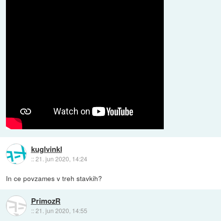
kuglvinkl
::
21. jun 2020, 14:24
In ce povzames v treh stavkih?
PrimozR
::
21. jun 2020, 14:55