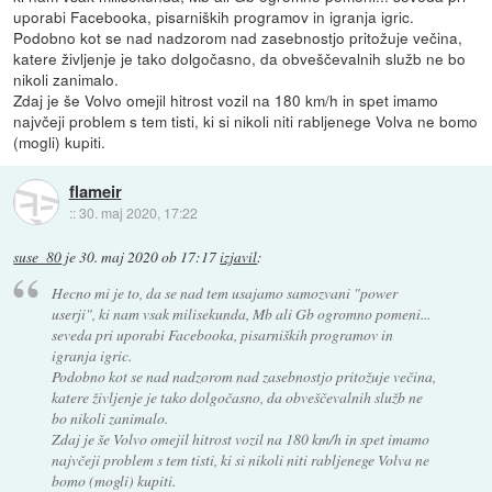
uporabi Facebooka, pisarniških programov in igranja igric.
Podobno kot se nad nadzorom nad zasebnostjo pritožuje večina,
katere življenje je tako dolgočasno, da obveščevalnih služb ne bo
nikoli zanimalo.
Zdaj je še Volvo omejil hitrost vozil na 180 km/h in spet imamo
najvčeji problem s tem tisti, ki si nikoli niti rabljenege Volva ne bomo
(mogli) kupiti.
flameir
::
30. maj 2020, 17:22
suse_80
je
30. maj 2020 ob 17:17
izjavil
:
Hecno mi je to, da se nad tem usajamo samozvani "power
userji", ki nam vsak milisekunda, Mb ali Gb ogromno pomeni...
seveda pri uporabi Facebooka, pisarniških programov in
igranja igric.
Podobno kot se nad nadzorom nad zasebnostjo pritožuje večina,
katere življenje je tako dolgočasno, da obveščevalnih služb ne
bo nikoli zanimalo.
Zdaj je še Volvo omejil hitrost vozil na 180 km/h in spet imamo
najvčeji problem s tem tisti, ki si nikoli niti rabljenege Volva ne
bomo (mogli) kupiti.