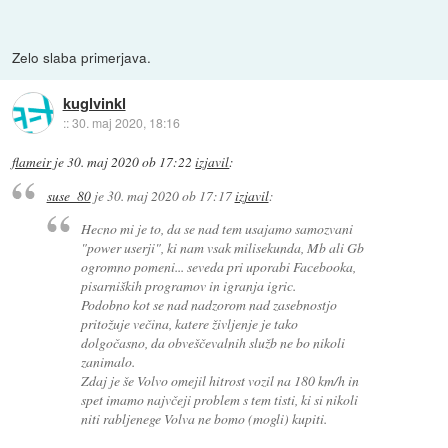
Zelo slaba primerjava.
kuglvinkl
::
30. maj 2020, 18:16
flameir
je
30. maj 2020 ob 17:22
izjavil
:
suse_80
je
30. maj 2020 ob 17:17
izjavil
:
Hecno mi je to, da se nad tem usajamo samozvani
"power userji", ki nam vsak milisekunda, Mb ali Gb
ogromno pomeni... seveda pri uporabi Facebooka,
pisarniških programov in igranja igric.
Podobno kot se nad nadzorom nad zasebnostjo
pritožuje večina, katere življenje je tako
dolgočasno, da obveščevalnih služb ne bo nikoli
zanimalo.
Zdaj je še Volvo omejil hitrost vozil na 180 km/h in
spet imamo najvčeji problem s tem tisti, ki si nikoli
niti rabljenege Volva ne bomo (mogli) kupiti.