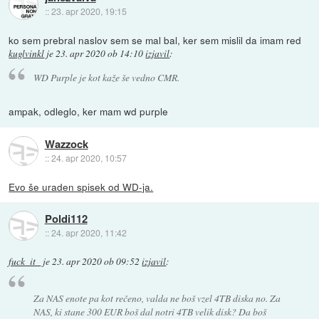
::
23. apr 2020, 19:15
ko sem prebral naslov sem se mal bal, ker sem mislil da imam red
kuglvinkl
je
23. apr 2020 ob 14:10
izjavil
:
WD Purple je kot kaže še vedno CMR.
ampak, odleglo, ker mam wd purple
Wazzock
::
24. apr 2020, 10:57
Evo še uraden spisek od WD-ja.
Poldi112
::
24. apr 2020, 11:42
fuck_it_
je
23. apr 2020 ob 09:52
izjavil
:
Za NAS enote pa kot rečeno, valda ne boš vzel 4TB diska no. Za
NAS, ki stane 300 EUR boš dal notri 4TB velik disk? Da boš