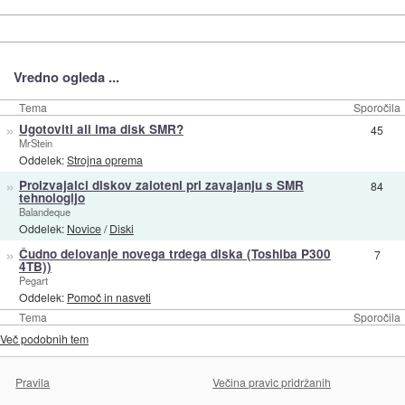
Vredno ogleda ...
Tema
Sporočila
»
Ugotoviti ali ima disk SMR?
45
MrStein
Oddelek:
Strojna oprema
»
Proizvajalci diskov zaloteni pri zavajanju s SMR
84
tehnologijo
Balandeque
Oddelek:
Novice
/
Diski
»
Čudno delovanje novega trdega diska (Toshiba P300
7
4TB))
Pegart
Oddelek:
Pomoč in nasveti
Tema
Sporočila
Več podobnih tem
Pravila
Večina pravic pridržanih