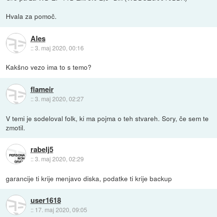
Hvala za pomoč.
Ales
::
3. maj 2020, 00:16
Kakšno vezo ima to s temo?
flameir
::
3. maj 2020, 02:27
V temi je sodeloval folk, ki ma pojma o teh stvareh. Sory, če sem te
zmotil.
rabelj5
::
3. maj 2020, 02:29
garancije ti krije menjavo diska, podatke ti krije backup
user1618
::
17. maj 2020, 09:05