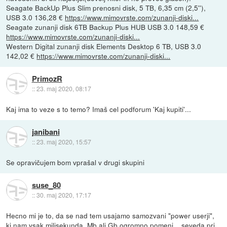
Seagate BackUp Plus Slim prenosni disk, 5 TB, 6,35 cm (2,5''),
USB 3.0 136,28 €
https://www.mimovrste.com/zunanji-diski...
Seagate zunanji disk 6TB Backup Plus HUB USB 3.0 148,59 €
https://www.mimovrste.com/zunanji-diski...
Western Digital zunanji disk Elements Desktop 6 TB, USB 3.0
142,02 €
https://www.mimovrste.com/zunanji-diski...
PrimozR
::
23. maj 2020, 08:17
Kaj ima to veze s to temo? Imaš cel podforum 'Kaj kupiti'...
janibani
::
23. maj 2020, 15:57
Se opravičujem bom vprašal v drugi skupini
suse_80
::
30. maj 2020, 17:17
Hecno mi je to, da se nad tem usajamo samozvani "power userji",
ki nam vsak milisekunda, Mb ali Gb ogromno pomeni... seveda pri