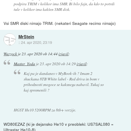
podpira TRIM v kolikor ima SMR. Bi bilo fajn, da kdo to potrdi
tule v kolikor ima kakšen SMR disk.
Vsi SMR diski nimajo TRIM. (nekateri Seagate recimo nimajo)
MrStein
::
24. apr 2020, 23:19
Wazzock
je
23. apr 2020 ob 14:44
izjavil
:
Master_Yoda
je
23. apr 2020 ob 14:29
izjavil
:
Kaj pa je dandanes v MyBook-ih ? Imam 2
shuckana 8TB White label - Red driva in bom v
prihodnosti mogoce se kaksnega nabavil. Tukaj so
kaj spremenili ?
HGST He10 5200RPM za 8tb+ verzije.
WD80EZAZ (ki je dejansko He10 v preobleki: US7SAL080 =
Ultrastar He10-8)