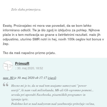
Zelo slaba primerjava.
Eeatq. Proizvajalec mi mora vse povedati, da se bom lahko
informirano odločil. Tle je šlo zgolj in izključno za pohlep. Njihove
plače in s tem motivacija so gnane s četrtletnimi rezultati. malo jih
odpustimo, uturimo SMR notri in hej, novih 100k ceglov kot bonus v
žep.
Tko da maš napačno prizmo prjatu.
PrimozR
::
30. maj 2020, 18:52
suse_80
je
30. maj 2020 ob 17:17
izjavil
:
Hecno mi je to, da se nad tem usajamo samozvani "power
userji", ki nam vsak milisekunda, Mb ali Gb ogromno pomeni...
seveda pri uporabi Facebooka, pisarniških programov in
igranja igric.
Podobno kot se nad nadzorom nad zasebnostjo pritožuje večina,