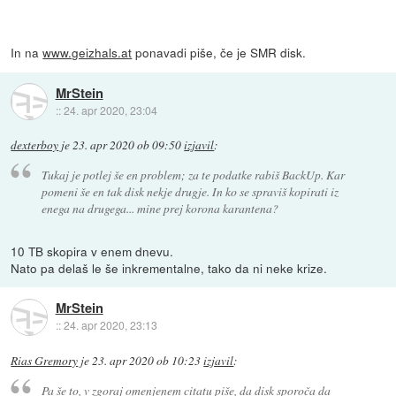
In na
www.geizhals.at
ponavadi piše, če je SMR disk.
MrStein
::
24. apr 2020, 23:04
dexterboy
je
23. apr 2020 ob 09:50
izjavil
:
Tukaj je potlej še en problem; za te podatke rabiš BackUp. Kar
pomeni še en tak disk nekje drugje. In ko se spraviš kopirati iz
enega na drugega... mine prej korona karantena?
10 TB skopira v enem dnevu.
Nato pa delaš le še inkrementalne, tako da ni neke krize.
MrStein
::
24. apr 2020, 23:13
Rias Gremory
je
23. apr 2020 ob 10:23
izjavil
:
Pa še to, v zgoraj omenjenem citatu piše, da disk sporoča da