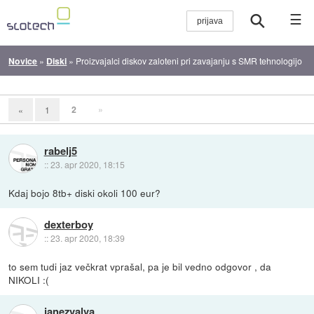
☰
Novice
»
Diski
»
Proizvajalci diskov zaloteni pri zavajanju s SMR tehnologijo
2
»
«
1
rabelj5
::
23. apr 2020, 18:15
Kdaj bojo 8tb+ diski okoli 100 eur?
dexterboy
::
23. apr 2020, 18:39
to sem tudi jaz večkrat vprašal, pa je bil vedno odgovor , da
NIKOLI :(
janezvalva