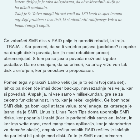
katere življenje je tako dolgočasno, da obveščevalnih služb ne
bo nikoli zanimalo.
Zdaj je še Volvo omejil hitrost vozil na 180 km/h in spet imamo
najvčeji problem s tem tisti, ki si nikoli niti rabljenege Volva ne
bomo (mogli) kupiti.
Če zabašeš SMR disk v RAID polje in narediš rebuild, ta traja.
_TRAJA_. Kar pomeni, da se ti verjetno pojava (podobne?) napake
na drugih diskih poveča, ker jih med rebuildom precej
obremenjuješ. S tem pa se jasno poveča možnost izgube
podatkov. Da ne omenjam, da so primeri, ko array vrže ven tak
disk z errorjem, ker je enostavno prepočasen.
Pomen tega v praksi? Lahko velik (če je to edini tvoj data set),
lahko pa ničen (če imaš dober backup, navsezadnje res velja, kar
si povedal). Ampak ja, ni vse samo v milisekundah, gre se za
celotno funkcionalnost. In to, kar je rekel kuglvinkl. Če bom hotel
SMR disk, ga bom kupil at face value, torej enega, za katerega je
jasno, da je SMR. Linus iz Linus Tech Tips doma uporablja SMR
diske, ker poganja Unraid (kjer je paritetni disk samo en, ločen, in
ker ima write once, read many times aplikacijo, kar je standardno
za domače okolje), ampak večina ostalih RAID rešitev je takšnih,
da paritetni bit potuje med diski. Za to je SMR manj primeren.