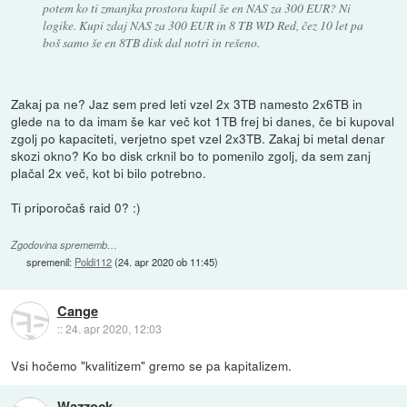
potem ko ti zmanjka prostora kupil še en NAS za 300 EUR? Ni
logike. Kupi zdaj NAS za 300 EUR in 8 TB WD Red, čez 10 let pa
boš samo še en 8TB disk dal notri in rešeno.
Zakaj pa ne? Jaz sem pred leti vzel 2x 3TB namesto 2x6TB in
glede na to da imam še kar več kot 1TB frej bi danes, če bi kupoval
zgolj po kapaciteti, verjetno spet vzel 2x3TB. Zakaj bi metal denar
skozi okno? Ko bo disk crknil bo to pomenilo zgolj, da sem zanj
plačal 2x več, kot bi bilo potrebno.
Ti priporočaš raid 0? :)
Zgodovina sprememb…
spremenil:
Poldi112
(
24. apr 2020 ob 11:45
)
Cange
::
24. apr 2020, 12:03
Vsi hočemo "kvalitizem" gremo se pa kapitalizem.
Wazzock