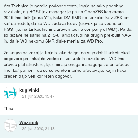
Ars Technica je nardila podobne teste, imajo nekako podobne
rezultate, en HGST-jev manager je pa na OpenZFS konferenci
2015 imel talk (je na YT), kako DM-SMR ne funkcionira z ZFS-om,
kar da vedeti, da se WD zadeva težav (človek je še vedno pri
HGST-ju, na LinkedInu ima zraven tudi 'a company of WD'). Pa da
so težave ne samo na ZFS-u, ampak tudi na drugih pre-built NAS-
ih, da je WD nekomu SMR diske menjal za WD Pro.
Za konec pa zakaj je trajalo tako dolgo, da smo dobili kakršnekoli
odgovore pa zakaj še vedno ni konkretnih rezultatov - WD ima
preveč plat strukturo, kjer nimajo enega managerja za en product
line, kar pomeni, da se še vendo interno preštevajo, kaj in kako,
preden dajo ven konreten odgovor.
kuglvinkl
::
21. jun 2020, 15:47
Thnx
Wazzock
::
25. jun 2020, 21:48