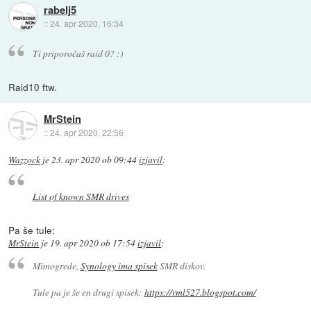
rabelj5
::
24. apr 2020, 16:34
Ti priporočaš raid 0? :)
Raid10 ftw.
MrStein
::
24. apr 2020, 22:56
Wazzock
je
23. apr 2020 ob 09:44
izjavil
:
List of known SMR drives
Pa še tule:
MrStein
je
19. apr 2020 ob 17:54
izjavil
:
Mimogrede,
Synology ima spisek
SMR diskov.
Tule pa je še en drugi spisek:
https://rml527.blogspot.com/