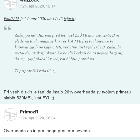
::
24. apr 2020, 12:14
Poldi112
je
24. apr 2020 ob 11:42
izjavil
:
Zakaj pa ne? Jaz sem pred leti vzel 2x 3TB namesto 2x6TB in
glede na to da imam še kar več kot 1TB frej bi danes, če bi
kupoval zgolj po kapaciteti, verjetno spet vzel 2x3TB. Zakaj bi
metal denar skozi okno? Ko bo disk crknil bo to pomenilo zgolj,
da sem zanj plačal 2x več, kot bi bilo potrebno.
Ti priporočaš raid 0? :)
Pri vseh diskih je fanj da imajo 20% overheada (v tvojem primeru
slabih 530MB), just FYI. ;)
PrimozR
::
24. apr 2020, 16:24
Overheada as in praznega prostora seveda.