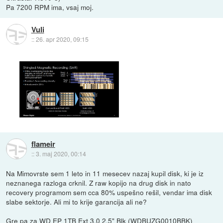
Pa 7200 RPM ima, vsaj moj.
Vuli
::
26. apr 2020, 09:15
flameir
::
3. maj 2020, 00:14
Na Mimovrste sem 1 leto in 11 mesecev nazaj kupil disk, ki je iz
neznanega razloga crknil. Z raw kopijo na drug disk in nato
recovery programom sem cca 80% uspešno rešil, vendar ima disk
slabe sektorje. Ali mi to krije garancija ali ne?
Gre pa za WD EP 1TB Ext 3.0 2,5" Blk (WDBUZG0010BBK)