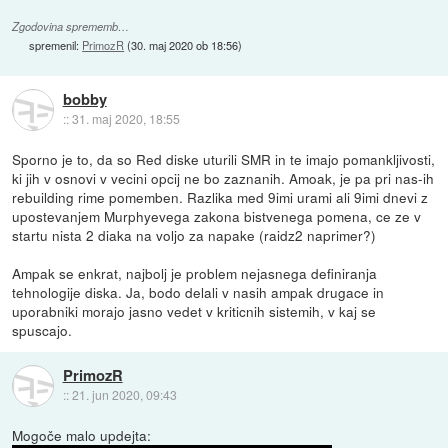
Zgodovina sprememb…
spremenil:
PrimozR
(
30. maj 2020 ob 18:56
)
bobby
::
31. maj 2020, 18:55
Sporno je to, da so Red diske uturili SMR in te imajo pomankljivosti,
ki jih v osnovi v vecini opcij ne bo zaznanih. Amoak, je pa pri nas-ih
rebuilding rime pomemben. Razlika med 9imi urami ali 9imi dnevi z
upostevanjem Murphyevega zakona bistvenega pomena, ce ze v
startu nista 2 diaka na voljo za napake (raidz2 naprimer?)
Ampak se enkrat, najbolj je problem nejasnega definiranja
tehnologije diska. Ja, bodo delali v nasih ampak drugace in
uporabniki morajo jasno vedet v kriticnih sistemih, v kaj se
spuscajo.
PrimozR
::
21. jun 2020, 09:43
Mogoče malo updejta: