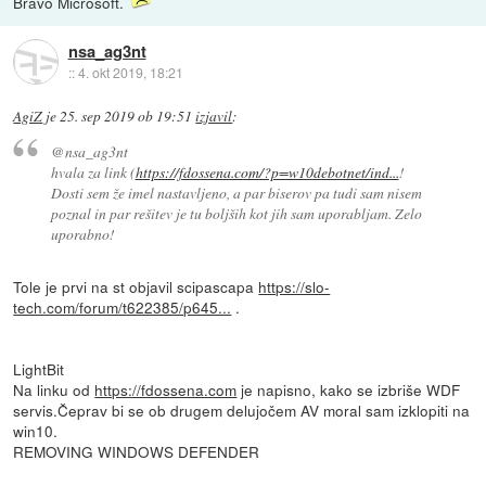
Bravo Microsoft.
nsa_ag3nt
::
4. okt 2019, 18:21
AgiZ
je
25. sep 2019 ob 19:51
izjavil
:
@nsa_ag3nt
hvala za link (
https://fdossena.com/?p=w10debotnet/ind...
!
Dosti sem že imel nastavljeno, a par biserov pa tudi sam nisem
poznal in par rešitev je tu boljših kot jih sam uporabljam. Zelo
uporabno!
Tole je prvi na st objavil scipascapa
https://slo-
tech.com/forum/t622385/p645...
.
LightBit
Na linku od
https://fdossena.com
je napisno, kako se izbriše WDF
servis.Čeprav bi se ob drugem delujočem AV moral sam izklopiti na
win10.
REMOVING WINDOWS DEFENDER