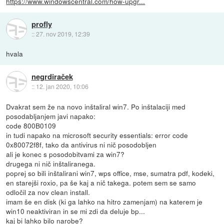
https://www.windowscentral.com/how-upgr...
profly
::
27. nov 2019, 12:39
hvala
negrdiraček
::
12. jan 2020, 10:06
Dvakrat sem že na novo inštaliral win7. Po inštalaciji med
posodabljanjem javi napako:
code 800B0109
in tudi napako na microsoft security essentials: error code
0x80072f8f, tako da antivirus ni nič posodobljen
ali je konec s posodobitvami za win7?
drugega ni nič inštaliranega.
poprej so bili inštalirani win7, wps office, mse, sumatra pdf, kodeki,
en starejši roxio, pa še kaj a nič takega. potem sem se samo
odločil za nov clean install.
imam še en disk (ki ga lahko na hitro zamenjam) na katerem je
win10 neaktiviran in se mi zdi da deluje bp...
kaj bi lahko bilo narobe?