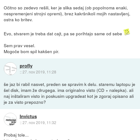
Očitno so zedevo rešili, ker je slika sedaj (ob popolnoma enaki,
nespremenjeni strojni opremi), brez kakršnikoli mojih nastavljenj,
ostra ko britev.
Evo, stvarem je treba dat cajt, pa se porihtajo same od sebe
Sem prav vesel.
Mogoče bom spil kakšen pir.
profly
::
27. nov 2019, 11:28
še jaz bi rabil nasvet, preden se spravim k delu. staremu laptopu je
šel disk, imam že drugega. ima originalno visto (CD + nalepka). ali
naj inštaliram visto in poskusim upgradeat kot je zgoraj opisano ali
je za visto prepozno?
Invictus
::
27. nov 2019, 11:32
Probaj tole...