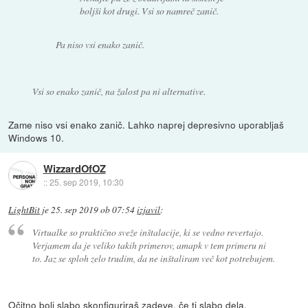
boljši kot drugi. Vsi so namreč zanič.
Pa niso vsi enako zanič.
Vsi so enako zanič, na žalost pa ni alternative.
Zame niso vsi enako zanič. Lahko naprej depresivno uporabljaš
Windows 10.
WizzardOfOZ
::
25. sep 2019, 10:30
LightBit
je
25. sep 2019 ob 07:54
izjavil
:
Virtualke so praktično sveže inštalacije, ki se vedno revertajo.
Verjamem da je veliko takih primerov, amapk v tem primeru ni
to. Jaz se sploh zelo trudim, da ne inštaliram več kot potrebujem.
Očitno bolj slabo skonfiguriraš zadeve, če ti slabo dela.