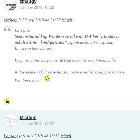
zmaugy
::
9. nov 2019, 17:22
MrStein
je
25. sep 2019 ob 21:20
izjavil
:
Lari fari.
Sem instaliral kup Windowsov, tako na HW kot virtualke in
nikoli nič ne "konfiguriram".
Sploh ne po takem spisku.
In vseeno lepo delajo.
Če pa slučajno ne, pa nič od tega ne bo (preveč) pomagalo.
Kot je nedko rekel: če je fuč, ponovno inštaliraj (saj govorimo o
Windows, a ne ?
)
MrStein
::
9. nov 2019, 17:57
Lonsarg
je
9. nov 2019 ob 13:32
izjavil
: