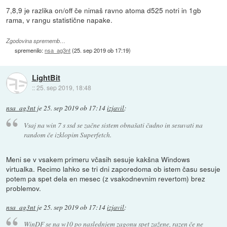
7,8,9 je razlika on/off če nimaš ravno atoma d525 notri in 1gb
rama, v rangu statistične napake.
Zgodovina sprememb…
spremenilo:
nsa_ag3nt
(
25. sep 2019 ob 17:19
)
LightBit
::
25. sep 2019, 18:48
nsa_ag3nt
je
25. sep 2019 ob 17:14
izjavil
:
Vsaj na win 7 s ssd se začne sistem obnašati čudno in sesuvati na
random če izklopim Superfetch.
Meni se v vsakem primeru včasih sesuje kakšna Windows
virtualka. Recimo lahko se tri dni zaporedoma ob istem času sesuje
potem pa spet dela en mesec (z vsakodnevnim revertom) brez
problemov.
nsa_ag3nt
je
25. sep 2019 ob 17:14
izjavil
:
WinDF se na w10 po naslednjem zagonu spet zažene, razen če ne