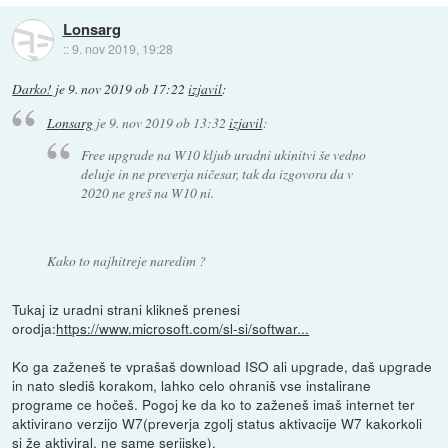
Lonsarg
::
9. nov 2019, 19:28
Darko!
je
9. nov 2019 ob 17:22
izjavil
:
Lonsarg
je
9. nov 2019 ob 13:32
izjavil
:
Free upgrade na W10 kljub uradni ukinitvi še vedno
deluje in ne preverja ničesar, tak da izgovora da v
2020 ne greš na W10 ni.
Kako to najhitreje naredim ?
Tukaj iz uradni strani klikneš prenesi
orodja:
https://www.microsoft.com/sl-si/softwar...
Ko ga zaženeš te vprašaš download ISO ali upgrade, daš upgrade
in nato slediš korakom, lahko celo ohraniš vse instalirane
programe ce hočeš. Pogoj ke da ko to zaženeš imaš internet ter
aktivirano verzijo W7(preverja zgolj status aktivacije W7 kakorkoli
si že aktiviral, ne same serijske).