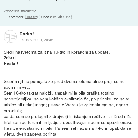
Zgodovina sprememb…
spremenil:
Lonsarg
(
9. nov 2019 ob 19:29
)
Darko!
::
9. nov 2019, 20:48
Sledil nasvetoma za it na 10-tko in korakom za update.
Zrihtal.
Hvala !
Sicer mi jih je ponujalo že pred dvema letoma ali še prej, se ne
spomnim več.
Sem 10-tko takrat naložil, ampak mi je bila grafika totalno
nesprejemljiva, ne vem kakšno skaliranje že, po principu za neke
tablice ali nekaj tacga; pisava v Wordu je zgledala motna, enako
brskalnik;
pa da sem se pretegnil z drajverji in iskanjem rešitve ... nič od nič.
Bral sem po forumih in ljudje z občutljivejšimi očmi so opazili enako.
Rešitve enostavno ni bilo. Pa sem šel nazaj na 7-ko in upal, da se
v letu, dveh zadeva porihta.