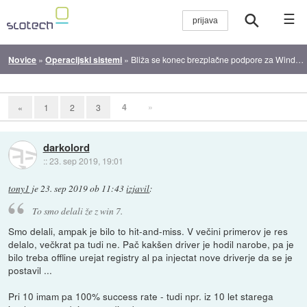
☰
Novice
»
Operacijski sistemi
»
Bliža se konec brezplačne podpore za Windows 7
4
»
«
1
2
3
darkolord
::
23. sep 2019, 19:01
tony1
je
23. sep 2019 ob 11:43
izjavil
:
To smo delali že z win 7.
Smo delali, ampak je bilo to hit-and-miss. V večini primerov je res
delalo, večkrat pa tudi ne. Pač kakšen driver je hodil narobe, pa je
bilo treba offline urejat registry al pa injectat nove driverje da se je
postavil ...
Pri 10 imam pa 100% success rate - tudi npr. iz 10 let starega