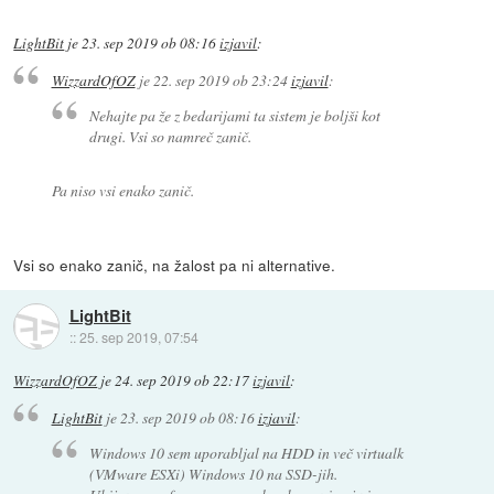
LightBit
je
23. sep 2019 ob 08:16
izjavil
:
WizzardOfOZ
je
22. sep 2019 ob 23:24
izjavil
:
Nehajte pa že z bedarijami ta sistem je boljši kot
drugi. Vsi so namreč zanič.
Pa niso vsi enako zanič.
Vsi so enako zanič, na žalost pa ni alternative.
LightBit
::
25. sep 2019, 07:54
WizzardOfOZ
je
24. sep 2019 ob 22:17
izjavil
:
LightBit
je
23. sep 2019 ob 08:16
izjavil
:
Windows 10 sem uporabljal na HDD in več virtualk
(VMware ESXi) Windows 10 na SSD-jih.