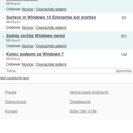
McHusch
Oddelek:
Novice
/
Operacijski sistemi
»
Surface in Windows 10 Enterprise kot storitev
23
McHusch
Oddelek:
Novice
/
Operacijski sistemi
»
Zadnja verzija Windows nared
221
McHusch
Oddelek:
Novice
/
Operacijski sistemi
»
Konec podpore za Windows 7
142
McHusch
Oddelek:
Novice
/
Operacijski sistemi
Tema
Sporočila
Več podobnih tem
Pravila
Večina pravic pridržanih
Odgovornost
Oglaševanje
Kontakt
ISSN 1581-0186