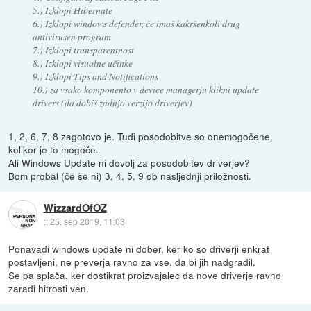
5.) Izklopi Hibernate
6.) Izklopi windows defender, če imaš kakršenkoli drug
antivirusen program
7.) Izklopi transparentnost
8.) Izklopi visualne učinke
9.) Izklopi Tips and Notifications
10.) za vsako komponento v device managerju klikni update
drivers (da dobiš zadnjo verzijo driverjev)
1, 2, 6, 7, 8 zagotovo je. Tudi posodobitve so onemogočene,
kolikor je to mogoče.
Ali Windows Update ni dovolj za posodobitev driverjev?
Bom probal (če še ni) 3, 4, 5, 9 ob nasljednji priložnosti.
WizzardOfOZ
::
25. sep 2019, 11:03
Ponavadi windows update ni dober, ker ko so driverji enkrat
postavljeni, ne preverja ravno za vse, da bi jih nadgradil.
Se pa splača, ker dostikrat proizvajalec da nove driverje ravno
zaradi hitrosti ven.