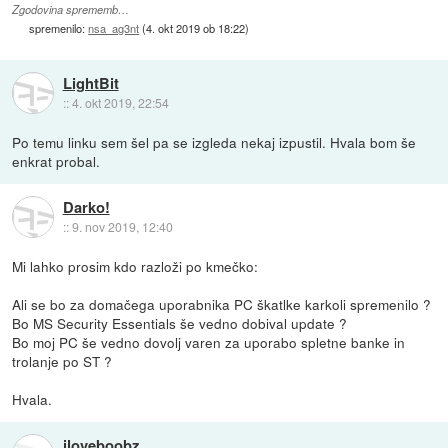
Zgodovina sprememb…
spremenilo:
nsa_ag3nt
(
4. okt 2019 ob 18:22
)
LightBit
::
4. okt 2019, 22:54
Po temu linku sem šel pa se izgleda nekaj izpustil. Hvala bom še
enkrat probal.
Darko!
::
9. nov 2019, 12:40
Mi lahko prosim kdo razloži po kmečko:
Ali se bo za domačega uporabnika PC škatlke karkoli spremenilo ?
Bo MS Security Essentials še vedno dobival update ?
Bo moj PC še vedno dovolj varen za uporabo spletne banke in
trolanje po ST ?
Hvala.
iloveboobz