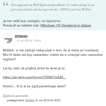
Free upgrade na W10 kljub uradni ukinitvi še vedno deluje in ne
preverja ničesar, tak da izgovora da v 2020 ne greš na W10 ni.
Je kar velik kup razlogov, ne izgovorov.
Precej jih je našteto tule:
[Windows 10] Vprašanja in težave
zmaugy
::
9. nov 2019, 18:44
MrStein, a nisi zadnjič nekaj pisal o tem, da je treba pri instalaciji
Win10 delat cel kup nastavitev, mislim da si omenjal celo nastavitve
registra?
Lej lej, celo na prejšnji strani te teme je to:
https://slo-tech.com/forum/t750607/p645...
Hmmm... A to si se zgolj pametnega delal?
Zgodovina sprememb…
predlagal izbris:
MrStein
(
9. nov 2019 ob 18:57
)