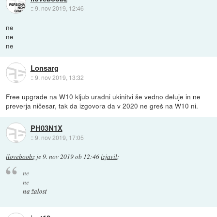
::
9. nov 2019, 12:46
ne
ne
ne
Lonsarg
::
9. nov 2019, 13:32
Free upgrade na W10 kljub uradni ukinitvi še vedno deluje in ne
preverja ničesar, tak da izgovora da v 2020 ne greš na W10 ni.
PH03N1X
::
9. nov 2019, 17:05
iloveboobz
je
9. nov 2019 ob 12:46
izjavil
:
ne
ne
na žalost