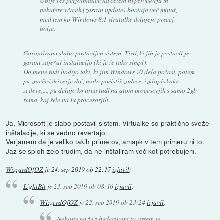
Ubije ves performance na celem hypervisorju in
nekatere včasih (zasran update) bootajo več minut,
med tem ko Windows 8.1 virutalke delujejo precej
bolje.
Garantirano slabo postavljen sistem. Tisti, ki jih je postavil je
garant zaje*al inštalacijo (ki je že tako simpl).
Do mene tudi hodijo taki, ki jim Windows 10 dela počasi, potem
pa zmečeš driverje dol, malo počistiš zadeve, izklopiš kake
zadeve,..., pa delajo ko urca tudi na atom procesorjih s samo 2gb
rama, kaj šele na Ix procesorjih.
Ja, Microsoft je slabo postavil sistem. Virtualke so praktično sveže
inštalacije, ki se vedno revertajo.
Verjamem da je veliko takih primerov, amapk v tem primeru ni to.
Jaz se sploh zelo trudim, da ne inštaliram več kot potrebujem.
WizzardOfOZ
je
24. sep 2019 ob 22:17
izjavil
:
LightBit
je
23. sep 2019 ob 08:16
izjavil
:
WizzardOfOZ
je
22. sep 2019 ob 23:24
izjavil
:
Nehajte pa že z bedarijami ta sistem je