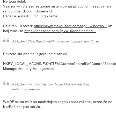
Ne tega delat.
Vsaj na win 7 s ssd se začne sistem obnašati čudno in sesuvati na
random če izklopim Superfetch.
Pagefile je na 400 mb, 8 gb rama.
Raje teh 10 stvari:
https://www.makeuseof.com/tag/9-windows...
oz
bolj temeljito
https://fdossena.com/?p=w10debotnet/ind...
.
3.) Izklopi ClearPageFileAtShutdown and LargeSystemCache
Privzeto sta oba na 0 (torej na disabled).
HKEY_LOCAL_MACHINE\SYSTEM\CurrentControlSet\Control\Sessio
Manager\Memory Management
6.) Izklopi windows defender, če imaš kakršenkoli drug
antivirusen program
WinDF se na w10 po naslednjem zagonu spet zažene, razen če ne
izbrišeš komplet servis.