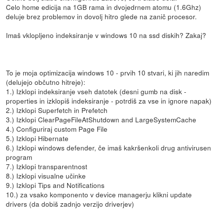
Celo home edicija na 1GB rama in dvojedrnem atomu (1.6Ghz)
deluje brez problemov in dovolj hitro glede na zanič procesor.
Imaš vklopljeno indeksiranje v windows 10 na ssd diskih? Zakaj?
To je moja optimizacija windows 10 - prvih 10 stvari, ki jih naredim
(delujejo občutno hitreje):
1.) Izklopi indeksiranje vseh datotek (desni gumb na disk -
properties in izklopiš indeksiranje - potrdiš za vse in ignore napak)
2.) Izklopi Superfetch in Prefetch
3.) Izklopi ClearPageFileAtShutdown and LargeSystemCache
4.) Configuriraj custom Page File
5.) Izklopi Hibernate
6.) Izklopi windows defender, če imaš kakršenkoli drug antivirusen
program
7.) Izklopi transparentnost
8.) Izklopi visualne učinke
9.) Izklopi Tips and Notifications
10.) za vsako komponento v device managerju klikni update
drivers (da dobiš zadnjo verzijo driverjev)