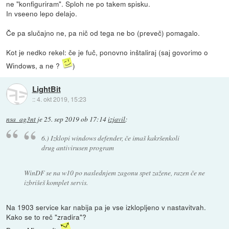
ne "konfiguriram". Sploh ne po takem spisku.
In vseeno lepo delajo.
Če pa slučajno ne, pa nič od tega ne bo (preveč) pomagalo.
Kot je nedko rekel: če je fuč, ponovno inštaliraj (saj govorimo o
Windows, a ne ?
)
LightBit
::
4. okt 2019, 15:23
nsa_ag3nt
je
25. sep 2019 ob 17:14
izjavil
:
6.) Izklopi windows defender, če imaš kakršenkoli
drug antivirusen program
WinDF se na w10 po naslednjem zagonu spet zažene, razen če ne
izbrišeš komplet servis.
Na 1903 service kar nabija pa je vse izklopljeno v nastavitvah.
Kako se to reč "zradira"?