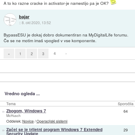
A to ko razne cracke in activator-je namestijo pa je OK?
bajar
::
8. okt 2020, 13:52
BypassESU je dokaj dobro dokumentiran na MyDigitalLife forumu.
Če se ne motim imaš vpogled v vse komponente.
4
»
«
1
2
3
Vredno ogleda ...
Tema
Sporočila
»
Zbogom, Windows 7
64
McHusch
Oddelek:
Novice
/
Operacijski sistemi
»
Začel se je triletni program Windows 7 Extended
29
Security Update