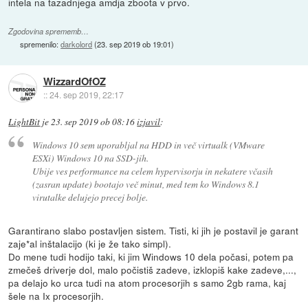
intela na tazadnjega amdja zboota v prvo.
Zgodovina sprememb…
spremenilo:
darkolord
(
23. sep 2019 ob 19:01
)
WizzardOfOZ
::
24. sep 2019, 22:17
LightBit
je
23. sep 2019 ob 08:16
izjavil
:
Windows 10 sem uporabljal na HDD in več virtualk (VMware
ESXi) Windows 10 na SSD-jih.
Ubije ves performance na celem hypervisorju in nekatere včasih
(zasran update) bootajo več minut, med tem ko Windows 8.1
virutalke delujejo precej bolje.
Garantirano slabo postavljen sistem. Tisti, ki jih je postavil je garant
zaje*al inštalacijo (ki je že tako simpl).
Do mene tudi hodijo taki, ki jim Windows 10 dela počasi, potem pa
zmečeš driverje dol, malo počistiš zadeve, izklopiš kake zadeve,...,
pa delajo ko urca tudi na atom procesorjih s samo 2gb rama, kaj
šele na Ix procesorjih.