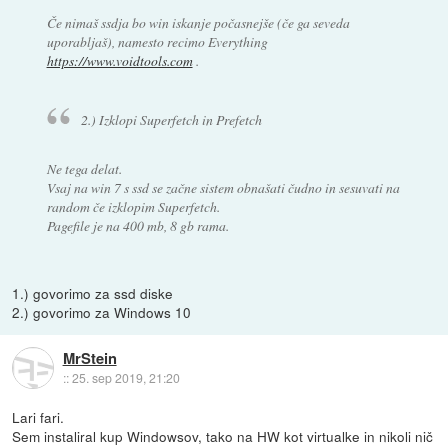
Če nimaš ssdja bo win iskanje počasnejše (če ga seveda
uporabljaš), namesto recimo Everything
https://www.voidtools.com
.
2.) Izklopi Superfetch in Prefetch
Ne tega delat.
Vsaj na win 7 s ssd se začne sistem obnašati čudno in sesuvati na
random če izklopim Superfetch.
Pagefile je na 400 mb, 8 gb rama.
1.) govorimo za ssd diske
2.) govorimo za Windows 10
MrStein
::
25. sep 2019, 21:20
Lari fari.
Sem instaliral kup Windowsov, tako na HW kot virtualke in nikoli nič