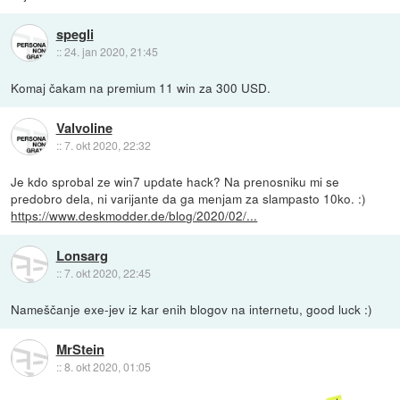
spegli
::
24. jan 2020, 21:45
Komaj čakam na premium 11 win za 300 USD.
Valvoline
::
7. okt 2020, 22:32
Je kdo sprobal ze win7 update hack? Na prenosniku mi se
predobro dela, ni varijante da ga menjam za slampasto 10ko. :)
https://www.deskmodder.de/blog/2020/02/...
Lonsarg
::
7. okt 2020, 22:45
Nameščanje exe-jev iz kar enih blogov na internetu, good luck :)
MrStein
::
8. okt 2020, 01:05