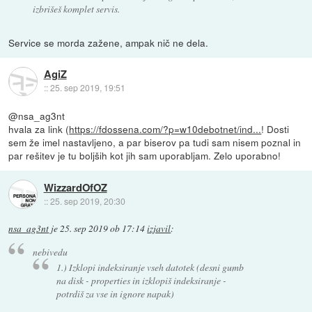
izbrišeš komplet servis.
Service se morda zažene, ampak nič ne dela.
AgiZ
::
25. sep 2019, 19:51
@nsa_ag3nt
hvala za link (
https://fdossena.com/?p=w10debotnet/ind...
! Dosti
sem že imel nastavljeno, a par biserov pa tudi sam nisem poznal in
par rešitev je tu boljših kot jih sam uporabljam. Zelo uporabno!
WizzardOfOZ
::
25. sep 2019, 20:30
nsa_ag3nt
je
25. sep 2019 ob 17:14
izjavil
:
nebivedu
1.) Izklopi indeksiranje vseh datotek (desni gumb
na disk - properties in izklopiš indeksiranje -
potrdiš za vse in ignore napak)