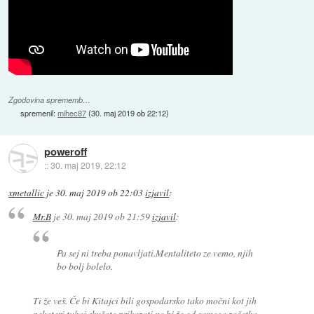
Zgodovina sprememb…
spremenil:
mihec87
(
30. maj 2019 ob 22:12
)
poweroff
::
30. maj 2019, 22:12
xmetallic
je
30. maj 2019 ob 22:03
izjavil
:
Mr.B
je
30. maj 2019 ob 21:59
izjavil
:
Pa sej ni treba ponavljati.Mentaliteto ze vemo, njih
bo bolj bolelo.
Ti že veš. Če bi Kitajci bili gospodarsko tako močni kot jih
nekateri tukaj skušate prikazati ne bi že od samega začetka