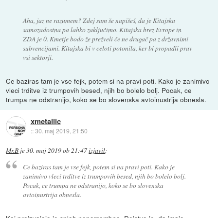
Aha, jaz ne razumem? Zdej sam še napišeš, da je Kitajska
samozadostna pa lahko zaključimo. Kitajska brez Evrope in
ZDA je 0. Kmetje bodo že prežveli če ne drugač pa z državnimi
subvencijami. Kitajska bi v celoti potonila, ker bi propadli prav
vsi sektorji.
Ce baziras tam je vse fejk, potem si na pravi poti. Kako je zanimivo
vleci trditve iz trumpovih besed, njih bo bolelo bolj. Pocak, ce
trumpa ne odstranijo, koko se bo slovenska avtoinustrija obnesla.
xmetallic
::
30. maj 2019, 21:50
Mr.B
je
30. maj 2019 ob 21:47
izjavil
:
Ce baziras tam je vse fejk, potem si na pravi poti. Kako je
zanimivo vleci trditve iz trumpovih besed, njih bo bolelo bolj.
Pocak, ce trumpa ne odstranijo, koko se bo slovenska
avtoinustrija obnesla.
Kaj proizvajajo je sploh nepomembno. Dejstvo je, da imajo