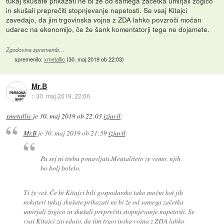
tukaj skušate prikazati ne bi že od samega začetka umirjali žogico
in skušali preprečiti stopnjevanje napetosti. Se vsaj Kitajci
zavedajo, da jim trgovinska vojna z ZDA lahko povzroči močan
udarec na ekonomijo, če že šank komentatorji tega ne dojamete.
Zgodovina sprememb…
spremenilo:
xmetallic
(
30. maj 2019 ob 22:03
)
Mr.B
::
30. maj 2019, 22:06
xmetallic
je
30. maj 2019 ob 22:03
izjavil
:
Mr.B
je
30. maj 2019 ob 21:59
izjavil
:
Pa sej ni treba ponavljati.Mentaliteto ze vemo, njih
bo bolj bolelo.
Ti že veš. Če bi Kitajci bili gospodarsko tako močni kot jih
nekateri tukaj skušate prikazati ne bi že od samega začetka
umirjali žogico in skušali preprečiti stopnjevanje napetosti. Se
vsaj Kitajci zavedajo, da jim trgovinska vojna z ZDA lahko