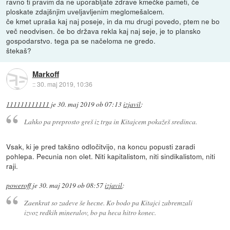
ravno ti pravim da ne uporabljate zdrave kmečke pameti, če
ploskate zdajšnjim uveljavljenim meglomešalcem.
če kmet upraša kaj naj poseje, in da mu drugi povedo, ptem ne bo
več neodvisen. če bo država rekla kaj naj seje, je to plansko
gospodarstvo. tega pa se načeloma ne gredo.
štekaš?
Markoff
::
30. maj 2019, 10:36
111111111111
je
30. maj 2019 ob 07:13
izjavil
:
Lahko pa preprosto greš iz trga in Kitajcem pokažeš sredinca.
Vsak, ki je pred takšno odločitvijo, na koncu popusti zaradi
pohlepa. Pecunia non olet. Niti kapitalistom, niti sindikalistom, niti
raji.
poweroff
je
30. maj 2019 ob 08:57
izjavil
:
Zaenkrat so zadeve še hecne. Ko bodo pa Kitajci zabremzali
izvoz redkih mineralov, bo pa heca hitro konec.