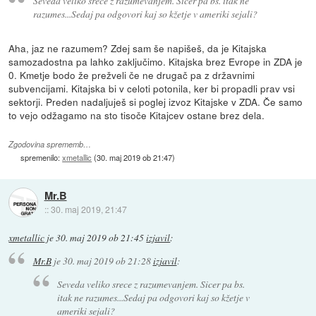
Seveda veliko srece z razumevanjem. Sicer pa bs. itak ne
razumes...Sedaj pa odgovori kaj so kžetje v ameriki sejali?
Aha, jaz ne razumem? Zdej sam še napišeš, da je Kitajska
samozadostna pa lahko zaključimo. Kitajska brez Evrope in ZDA je
0. Kmetje bodo že prežveli če ne drugač pa z državnimi
subvencijami. Kitajska bi v celoti potonila, ker bi propadli prav vsi
sektorji. Preden nadaljuješ si poglej izvoz Kitajske v ZDA. Če samo
to vejo odžagamo na sto tisoče Kitajcev ostane brez dela.
Zgodovina sprememb…
spremenilo:
xmetallic
(
30. maj 2019 ob 21:47
)
Mr.B
::
30. maj 2019, 21:47
xmetallic
je
30. maj 2019 ob 21:45
izjavil
:
Mr.B
je
30. maj 2019 ob 21:28
izjavil
:
Seveda veliko srece z razumevanjem. Sicer pa bs.
itak ne razumes...Sedaj pa odgovori kaj so kžetje v
ameriki sejali?