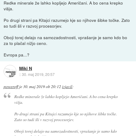
Redke minerale že lahko kopljejo Američani. A bo cena krepko
višja.
Po drugi strani pa Kitajci razumejo kje so njihove šibke točke. Zato
so tudi šli v razvoj procesorjev.
Oboji torej delajo na samozadostnosti, vprašanje je samo kdo bo
za to plačal nižjo ceno.
Evropa pa...?
Miki N
::
30. maj 2019, 20:57
poweroff
je
30. maj 2019 ob 20:12
izjavil
:
Redke minerale že lahko kopljejo Američani. A bo cena krepko
višja.
Po drugi strani pa Kitajci razumejo kje so njihove šibke točke.
Zato so tudi šli v razvoj procesorjev.
Oboji torej delajo na samozadostnosti, vprašanje je samo kdo