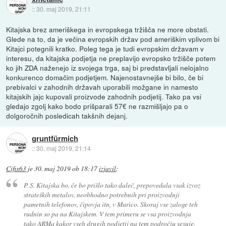
::
30. maj 2019, 21:11
Kitajska brez ameriškega in evropskega tržišča ne more obstati.
Glede na to, da je večina evropskih držav pod ameriškim vplivom bi
Kitajci potegnili kratko. Poleg tega je tudi evropskim državam v
interesu, da kitajska podjetja ne preplavijo evropsko tržišče potem
ko jih ZDA naženejo iz svojega trga, saj bi predstavljali nelojalno
konkurenco domačim podjetjem. Najenostavnejše bi bilo, če bi
prebivalci v zahodnih državah uporabili možgane in namesto
kitajskih jajc kupovali proizvode zahodnih podjetij. Tako pa vsi
gledajo zgolj kako bodo prišparali 57€ ne razmišljajo pa o
dolgoročnih posledicah takšnih dejanj.
gruntfürmich
::
30. maj 2019, 21:14
Cifix63
je
30. maj 2019 ob 18:17
izjavil
:
P. S. Kitajska bo, če bo prišlo tako daleč, prepovedala vsak izvoz
strateških metalov, neobhodno potrebnih pri proizvodnji
pametnih telefonov, čipovja itn, v Murico. Skoraj vse zaloge teh
rudnin so pa na Kitajskem. V tem primeru se vsa proizvodnja
tako ARMa kakor vseh drugih podjetij na tem področju sesuje.