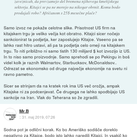
zaveznicah, da prevzamejo del bremena njihovega kmetijskega
sektorja. Kitajci se pa ne morejo na nikogar obrnit. Komu bodo
prodajali robo? Afričanom s 25$ mesečne plače?
Samo izvoz ne pokaže celotne slike. Prisotnost US firm na
kitajskem trgu je veliko večja kot obratno. Kitajci sicer nočejo
sankcionirat ta podjetja, ker zaposlujejo Kitajce. Vseeno pa se
lahko rast hitro ustavi, ali pa ta podjetja celo omeji na kitajskem
trgu. To niti približno ni samo tistih 130 milijard $ kot izvozijo iz US.
In to niso samo proizvodnje. Samo sprehodi se po Pekingu in boš
videl kolk je raznih Walmartov, Starbucksov, McDonaldsov..
Odrezat se ekonomsko od druge največje ekonomije na svetu ni
ravno pametno.
Sicer se strinjam da na kratek rok ima US več orožja, ampak
Kitajske ni za podcenjevat. Če drugega ne lahko spodbijajo US
sankcije na Iran. Vlak do Teherana so že zgradili.
Mr.B
::
31. maj 2019, 07:26
Sodna pot je odlični korak. Ko bo Ameriško sodišče doreklo
negativno za Kitajce, bodo isto lahko naredili Kitajci. In vsakič ko