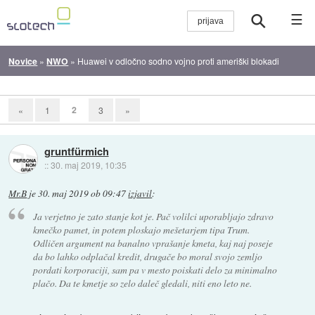
☰
Novice
»
NWO
»
Huawei v odločno sodno vojno proti ameriški blokadi
2
«
1
3
»
gruntfürmich
::
30. maj 2019, 10:35
Mr.B
je
30. maj 2019 ob 09:47
izjavil
:
Ja verjetno je zato stanje kot je. Pač volilci uporabljajo zdravo
kmečko pamet, in potem ploskajo mešetarjem tipa Trum.
Odličen argument na banalno vprašanje kmeta, kaj naj poseje
da bo lahko odplačal kredit, drugače bo moral svojo zemljo
pordati korporaciji, sam pa v mesto poiskati delo za minimalno
plačo. Da te kmetje so zelo daleč gledali, niti eno leto ne.