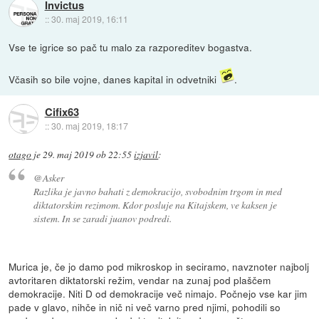
Invictus
::
30. maj 2019, 16:11
Vse te igrice so pač tu malo za razporeditev bogastva.
Včasih so bile vojne, danes kapital in odvetniki
.
Cifix63
::
30. maj 2019, 18:17
otago
je
29. maj 2019 ob 22:55
izjavil
:
@Asker
Razlika je javno bahati z demokracijo, svobodnim trgom in med
diktatorskim rezimom. Kdor posluje na Kitajskem, ve kaksen je
sistem. In se zaradi juanov podredi.
Murica je, če jo damo pod mikroskop in seciramo, navznoter najbolj
avtoritaren diktatorski režim, vendar na zunaj pod plaščem
demokracije. Niti D od demokracije več nimajo. Počnejo vse kar jim
pade v glavo, nihče in nič ni več varno pred njimi, pohodili so