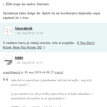
> ZDA imajo še vedno Vietnam.
Vprašanje kako dolgo še. Sploh če se bumbarjem dejansko uspe
zaplesti že v Iran.
Uporabnik
::
30. maj 2019, 12:16
V vsakem hecu je nekaj resnice, tole si poglejte -
If You Don't
Know, Now You Know: 5G
:)
NMH
::
30. maj 2019, 12:17
gruntfürmich
je
30. maj 2019 ob 09:25
izjavil
:
tako kot so američani 'popolnoma' odvisni od nafte... največji
proizvajalci !
je pa zanimivo to, da je tožba zoper državo še kako aktualna. v
mentaliteti slovenčkov to ni sprejemljivo !