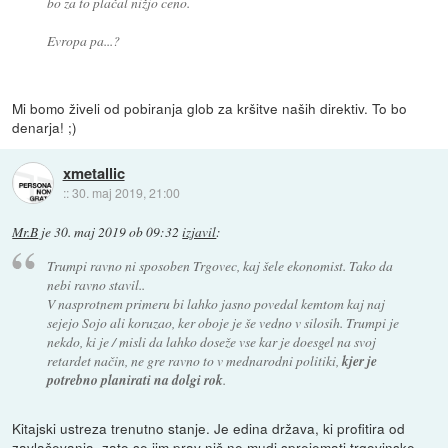
bo za to plačal nižjo ceno.
Evropa pa...?
Mi bomo živeli od pobiranja glob za kršitve naših direktiv. To bo
denarja! ;)
xmetallic
::
30. maj 2019, 21:00
Mr.B
je
30. maj 2019 ob 09:32
izjavil
:
Trumpi ravno ni sposoben Trgovec, kaj šele ekonomist. Tako da
nebi ravno stavil..
V nasprotnem primeru bi lahko jasno povedal kemtom kaj naj
sejejo Sojo ali koruzao, ker oboje je še vedno v silosih. Trumpi je
nekdo, ki je / misli da lahko doseže vse kar je doesgel na svoj
retardet način, ne gre ravno to v mednarodni politiki,
kjer je
potrebno planirati na dolgi rok
.
Kitajski ustreza trenutno stanje. Je edina država, ki profitira od
zavlačevanja, zato se jim prav nič ne mudi sprejemati trgovinske