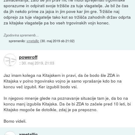
sporazume in odpirati svoje tržišče za tuje vlagatelje. Je bil že čas
da jih nekdo prime za jajca in jim pove kar jim gre. Tržišče naj
odprejo za tuje vlagatelje tako kot so tržišča zahodnih držav odprta
za kitajske vlagatelje pa bo vseh trgovinskih vojn konec.
Zgodovina sprememb…
spremenilo:
xmetallic
(
30. maj 2019 ob 21:02
)
poweroff
::
30. maj 2019, 21:03
Jaz imam kolega na Kitajskem in pravi, da če bodo šle ZDA in
Kitajska v polno trgovinsko vojno je samo vprašanje kdo bo na
koncu več izgubil. Ker izgubili bodo vsi.
In njegovo mnenje glede na poznavanje situacije tam je, da bo na
koncu manj izgubila Kitajska. Da če bi ZDA to začele pred 10 leti, bi
Kitajsko mogoče še dotolkle, zdaj je pa prepozno.
Bomo videli.
xmetallic