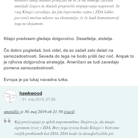
umirjali žogico in skušali preprečiti stopnjevanje napetosti. Se
vsaj Kitajci zavedajo, da jim trgovinska vojna z ZDA lahko
povzroči močan udarec na ekonomijo, če že šank komentatorji
tega ne dojamete.
Kitajci predvsem gledajo dolgoročno. Desetletja, stoletja.
Če dobro pogledaš, boš videl, da so začeli zelo delati na
samozadostnosti. Seveda do tega ne bodo prišli čez noč. Ampak to
je njihova dolgoročna strategija. Američani se tudi zavedajo
pomena samozadostnosti.
Evropa je pa tukaj navadna lutka.
hawkwood
::
31. maj 2019, 07:06
xmetallic
je
30. maj 2019 ob 21:50
izjavil
:
Kaj proizvajajo je sploh nepomembno. Dejstvo je, da imajo
ogromen izvoz v ZDA. Brez tega izvoza bodo Kitajci v bistveno
večjih problemih kot ZDA. ZDA bodo že dosegle/izsilile pri