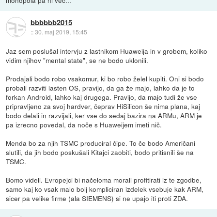
monopola pa ni več...
bbbbbb2015
::
30. maj 2019, 15:45
Jaz sem poslušal intervju z lastnikom Huaweija in v grobem, koliko
vidim njihov "mental state", se ne bodo uklonili.
Prodajali bodo robo vsakomur, ki bo robo želel kupiti. Oni si bodo
probali razviti lasten OS, pravijo, da ga že majo, lahko da je to
forkan Android, lahko kaj drugega. Pravijo, da majo tudi že vse
pripravljeno za svoj hardver, čeprav HiSilicon še nima plana, kaj
bodo delali in razvijali, ker vse do sedaj bazira na ARMu, ARM je
pa izrecno povedal, da noče s Huaweijem imeti nič.
Menda bo za njih TSMC produciral čipe. To če bodo Američani
slutili, da jih bodo poskušali Kitajci zaobiti, bodo pritisnili še na
TSMC.
Bomo videli. Evropejci bi načeloma morali profitirati iz te zgodbe,
samo kaj ko vsak malo bolj kompliciran izdelek vsebuje kak ARM,
sicer pa velike firme (ala SIEMENS) si ne upajo iti proti ZDA.