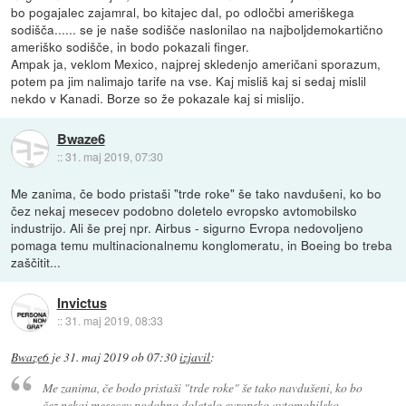
bo pogajalec zajamral, bo kitajec dal, po odločbi ameriškega
sodišča...... se je naše sodišče naslonilao na najboljdemokartično
ameriško sodišče, in bodo pokazali finger.
Ampak ja, veklom Mexico, najprej skledenjo američani sporazum,
potem pa jim nalimajo tarife na vse. Kaj misliš kaj si sedaj mislil
nekdo v Kanadi. Borze so že pokazale kaj si mislijo.
Bwaze6
::
31. maj 2019, 07:30
Me zanima, če bodo pristaši "trde roke" še tako navdušeni, ko bo
čez nekaj mesecev podobno doletelo evropsko avtomobilsko
industrijo. Ali še prej npr. Airbus - sigurno Evropa nedovoljeno
pomaga temu multinacionalnemu konglomeratu, in Boeing bo treba
zaščitit...
Invictus
::
31. maj 2019, 08:33
Bwaze6
je
31. maj 2019 ob 07:30
izjavil
:
Me zanima, če bodo pristaši "trde roke" še tako navdušeni, ko bo
čez nekaj mesecev podobno doletelo evropsko avtomobilsko