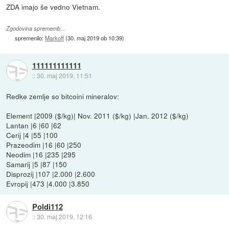
ZDA imajo še vedno Vietnam.
Zgodovina sprememb…
spremenilo:
Markoff
(
30. maj 2019 ob 10:39
)
111111111111
::
30. maj 2019, 11:51
Redke zemlje so bitcoini mineralov:
Element |2009 ($/kg)| Nov. 2011 ($/kg) |Jan. 2012 ($/kg)
Lantan |6 |60 |62
Cerij |4 |55 |100
Prazeodim |16 |60 |250
Neodim |16 |235 |295
Samarij |5 |87 |150
Disprozij |107 |2.000 |2.600
Evropij |473 |4.000 |3.850
Poldi112
::
30. maj 2019, 12:16