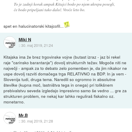
To je zadnji korak ampak Kitajci bodo po njem ukrepu posegli,
če bodo pripeljani tako daleč. Vroče leto bo.
spet en halucinatorski kitajcofil...
Miki N
::
30. maj 2019, 21:24
Kitajska ima že brez trgovinske vojne (butast izraz - jaz bi rekel
raje "carinsko barantanje") dovolj strukturnih težav. Mogoče niti ne
največji - ampak za to debato zelo pomemben je, da jim nikakor ne
uspe dovolj razviti domačega trga RELATIVNO na BDP. In ja vem -
Slovenija tudi, druga tema. Naredili so ogromno in absolutne
številke (kupna moč, lastništva tega in onega) pri tolikšnem
prebivalstvu seveda izgledajo impresivno samo še vedno ... gre za
strukturen problem, ne nekaj kar lahko reguliraš fiskalno oz.
monetarno.
Mr.B
::
30. maj 2019, 21:28