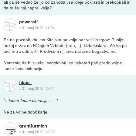
ali da še vedno želijo od zahoda vse ideje pokrasti in prekopirati in
da to še naj naprej velja?
poweroff
::
31. maj 2019, 11:34
Pa ne pozabit, da ima Kitajska na voljo par velikih trgov: Rusijo,
nekaj držav na Bližnjem Vzhodu (Iran,...), Uzbekistan... Afrika pa
tudi ni za odmisliti. Predvsem njihova naravna bogastva ne.
Namesto da bi skušali sodelovati, se nekateri pač gredo vojne...
loose-loose situacija.
fikus_
::
31. maj 2019, 12:04
"...loose-loose situacija . . . "
Ne za vojne dobičkarje!
gruntfürmich
::
31. maj 2019, 12:07