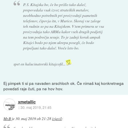
P. S. Kitajska bo, če bo prišlo tako daleč,
prepovedala vsak izvoz strateških metalov,
neobhodno potrebnih pri proizvodnji pametnih
telefonov, čipovja itn, v Murico. Skoraj vse zaloge
teh rudnin so pa na Kitajskem. V tem primeru se vsa
proizvodnja tako ARMa kakor vseh drugih podjetij
na tem področju sesuje. To je zadnji korak ampak
Kitajci bodo po njem ukrepu posegli, če bodo
pripeljani tako daleč. Vroče leto bo.
spet en halucinatorski kitajcofil...
Ej pimpek ti si pa navaden arschloch ok. Če nimaš kaj konkretnega
povedati raje čuti, pa ne hov hov.
xmetallic
::
30. maj 2019, 21:45
Mr.B
je
30. maj 2019 ob 21:28
izjavil
: