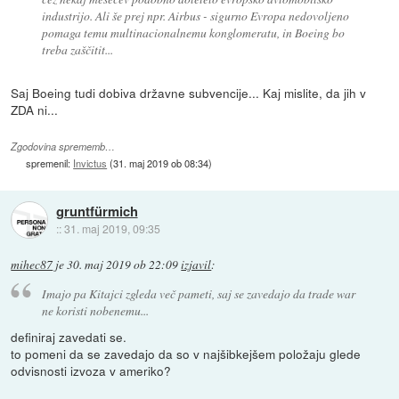
industrijo. Ali še prej npr. Airbus - sigurno Evropa nedovoljeno
pomaga temu multinacionalnemu konglomeratu, in Boeing bo
treba zaščitit...
Saj Boeing tudi dobiva državne subvencije... Kaj mislite, da jih v
ZDA ni...
Zgodovina sprememb…
spremenil:
Invictus
(
31. maj 2019 ob 08:34
)
gruntfürmich
::
31. maj 2019, 09:35
mihec87
je
30. maj 2019 ob 22:09
izjavil
:
Imajo pa Kitajci zgleda več pameti, saj se zavedajo da trade war
ne koristi nobenemu...
definiraj zavedati se.
to pomeni da se zavedajo da so v najšibkejšem položaju glede
odvisnosti izvoza v ameriko?