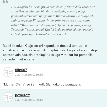
P. S. Kitajska bo, če bo prišlo tako daleč, prepovedala vsak izvoz
strateških metalov, neobhodno potrebnih pri proizvodnji
pametnih telefonov, čipovja itn, v Murico. Skoraj vse zaloge teh
rudnin so pa na Kitajskem. V tem primeru se vsa proizvodnja
tako ARMa kakor vseh drugih podjetij na tem področju sesuje.
To je zadnji korak ampak Kitajci bodo po njem ukrepu posegli,
če bodo pripeljani tako daleč. Vroče leto bo.
Ma ni lih tako. Kitajci so pri kopanju in dostavi teh rudnin
stroškovno zelo učinkoviti. Jih najdeš tudi drugje a bo industrija
potrebovala čas, da preklopi na druge vire, kar bo pomenilo
zamude in višje cene.
filip007
::
30. maj 2019, 19:30
"Mother China" se še ni odločila, kako bo pomagala.
poweroff
::
30. maj 2019, 20:12