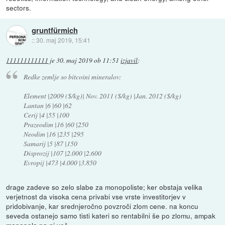
sectors.
gruntfürmich
::
30. maj 2019, 15:41
111111111111
je
30. maj 2019 ob 11:51
izjavil
:
Redke zemlje so bitcoini mineralov:
Element |2009 ($/kg)| Nov. 2011 ($/kg) |Jan. 2012 ($/kg)
Lantan |6 |60 |62
Cerij |4 |55 |100
Prazeodim |16 |60 |250
Neodim |16 |235 |295
Samarij |5 |87 |150
Disprozij |107 |2.000 |2.600
Evropij |473 |4.000 |3.850
drage zadeve so zelo slabe za monopoliste; ker obstaja velika
verjetnost da visoka cena privabi vse vrste investitorjev v
pridobivanje, kar srednjeročno povzroči zlom cene. na koncu
seveda ostanejo samo tisti kateri so rentabilni še po zlomu, ampak