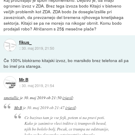
ogromen izvoz v ZDA. Brez tega izvoza bodo Kitajci v bistveno
večjih problemih kot ZDA. ZDA bodo že dosegle/izsilile pri
zaveznicah, da prevzamejo del bremena njihovega kmetijskega
sektorja. Kitajci se pa ne morejo na nikogar obrnit. Komu bodo
prodajali robo? Afričanom s 25$ mesečne plače?
fikus_
::
30. maj 2019, 21:50
Če 100% blokiramo kitajski izvoz, bo marsikdo brez telefona ali pa
bo imel pra starega.
Mr.B
::
30. maj 2019, 21:54
xmetallic
je
30. maj 2019 ob 21:50
izjavil
:
Mr.B
je
30. maj 2019 ob 21:47
izjavil
:
Ce baziras tam je vse fejk, potem si na pravi poti.
Kako je zanimivo vleci trditve iz trumpovih besed,
njih bo bolelo bolj. Pocak, ce trumpa ne odstranijo,
koko se bo slovenska avtoinustrija obnesla.