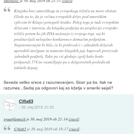
xmetallic
je
30. maj 2019 ob 21:11
izjavil
:
Kitajska brez ameriškega in evropskega tržišča ne more obstati.
Glede na to, da je večina evropskih držav pod ameriškim
vplivom bi Kitajci potegnili kratko. Poleg tega je tudi evropskim
državam v interesu, da kitajska podjetja ne preplavijo evropsko
tržišče potem ko jih ZDA naženejo iz svojega trga, saj bi
predstavljali nelojalno konkurenco domačim podjetjem.
Najenostavnejše bi bilo, če bi prebivalci v zahodnih državah
uporabili možgane in namesto kitajskih jajc kupovali proizvode
zahodnih podjetij. Tako pa vsi gledajo zgolj kako bodo
prišparali 57€ ne razmišljajo pa o dolgoročnih posledicah
takšnih dejanj.
Seveda veliko srece z razumevanjem. Sicer pa bs. itak ne
razumes...Sedaj pa odgovori kaj so kžetje v ameriki sejali?
Cifix63
::
30. maj 2019, 21:33
gruntfürmich
je
30. maj 2019 ob 21:14
izjavil
:
Cifix63
je
30. maj 2019 ob 18:17
izjavil
: