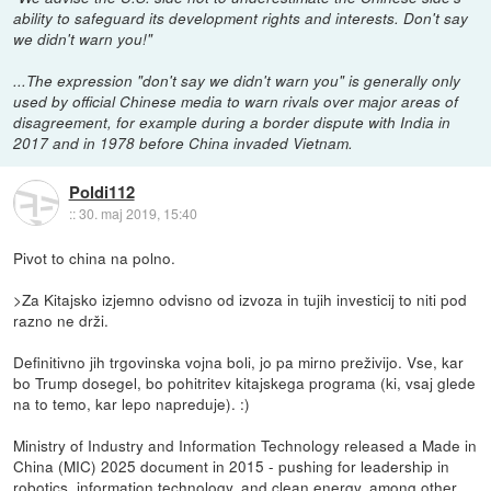
ability to safeguard its development rights and interests. Don't say
we didn't warn you!"
...The expression "don't say we didn't warn you" is generally only
used by official Chinese media to warn rivals over major areas of
disagreement, for example during a border dispute with India in
2017 and in 1978 before China invaded Vietnam.
Poldi112
::
30. maj 2019, 15:40
Pivot to china na polno.
>Za Kitajsko izjemno odvisno od izvoza in tujih investicij to niti pod
razno ne drži.
Definitivno jih trgovinska vojna boli, jo pa mirno preživijo. Vse, kar
bo Trump dosegel, bo pohitritev kitajskega programa (ki, vsaj glede
na to temo, kar lepo napreduje). :)
Ministry of Industry and Information Technology released a Made in
China (MIC) 2025 document in 2015 - pushing for leadership in
robotics, information technology, and clean energy, among other