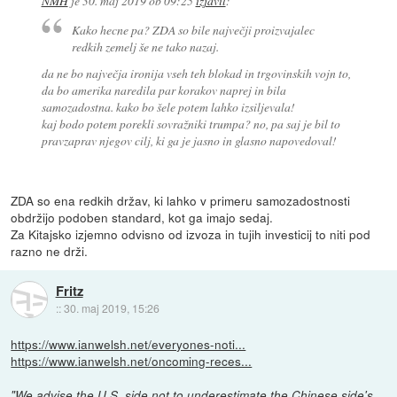
NMH
je
30. maj 2019 ob 09:25
izjavil
:
Kako hecne pa? ZDA so bile največji proizvajalec
redkih zemelj še ne tako nazaj.
da ne bo največja ironija vseh teh blokad in trgovinskih vojn to,
da bo amerika naredila par korakov naprej in bila
samozadostna. kako bo šele potem lahko izsiljevala!
kaj bodo potem porekli sovražniki trumpa? no, pa saj je bil to
pravzaprav njegov cilj, ki ga je jasno in glasno napovedoval!
ZDA so ena redkih držav, ki lahko v primeru samozadostnosti
obdržijo podoben standard, kot ga imajo sedaj.
Za Kitajsko izjemno odvisno od izvoza in tujih investicij to niti pod
razno ne drži.
Fritz
::
30. maj 2019, 15:26
https://www.ianwelsh.net/everyones-noti...
https://www.ianwelsh.net/oncoming-reces...
"We advise the U.S. side not to underestimate the Chinese side's