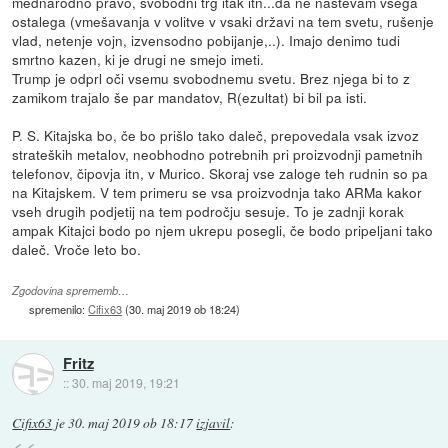
mednarodno pravo, svobodni trg itak itn...da ne naštevam vsega
ostalega (vmešavanja v volitve v vsaki državi na tem svetu, rušenje
vlad, netenje vojn, izvensodno pobijanje,..). Imajo denimo tudi
smrtno kazen, ki je drugi ne smejo imeti.
Trump je odprl oči vsemu svobodnemu svetu. Brez njega bi to z
zamikom trajalo še par mandatov, R(ezultat) bi bil pa isti.
P. S. Kitajska bo, če bo prišlo tako daleč, prepovedala vsak izvoz
strateških metalov, neobhodno potrebnih pri proizvodnji pametnih
telefonov, čipovja itn, v Murico. Skoraj vse zaloge teh rudnin so pa
na Kitajskem. V tem primeru se vsa proizvodnja tako ARMa kakor
vseh drugih podjetij na tem področju sesuje. To je zadnji korak
ampak Kitajci bodo po njem ukrepu posegli, če bodo pripeljani tako
daleč. Vroče leto bo.
Zgodovina sprememb…
spremenilo:
Cifix63
(
30. maj 2019 ob 18:24
)
Fritz
::
30. maj 2019, 19:21
Cifix63
je
30. maj 2019 ob 18:17
izjavil
: