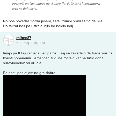
povzroči močan udarec na ekonomijo, če že šank komentatorji
tega ne dojamete.
No bos povedal morda jeseni, sefaj trumpi pravi samo da nije.....
Do takrat bos pa ustrajal njih bo bolelo bolj.
mihec87
::
30. maj 2019, 22:09
Imajo pa Kitajci zgleda več pameti, saj se zavedajo da trade war ne
koristi nobenemu...Američani tudi ne morejo kar na hitro dobit
surovin/delov od drugje...
Pa dosti podjetjem ne gre dobro