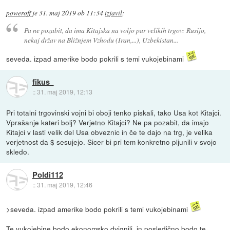
poweroff
je
31. maj 2019 ob 11:34
izjavil
:
Pa ne pozabit, da ima Kitajska na voljo par velikih trgov: Rusijo,
nekaj držav na Bližnjem Vzhodu (Iran,...), Uzbekistan...
seveda. izpad amerike bodo pokrili s temi vukojebinami
fikus_
::
31. maj 2019, 12:13
Pri totalni trgovinski vojni bi oboji tenko piskali, tako Usa kot Kitajci.
Vprašanje kateri bolj? Verjetno Kitajci? Ne pa pozabit, da imajo
Kitajci v lasti velik del Usa obveznic in če te dajo na trg, je velika
verjetnost da $ sesujejo. Sicer bi pri tem konkretno pljunili v svojo
skledo.
Poldi112
::
31. maj 2019, 12:46
>seveda. izpad amerike bodo pokrili s temi vukojebinami
Te vukojebine bodo ekonomsko dvignili, in posledično bodo te