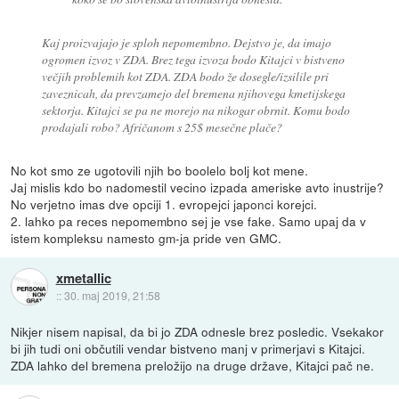
Kaj proizvajajo je sploh nepomembno. Dejstvo je, da imajo
ogromen izvoz v ZDA. Brez tega izvoza bodo Kitajci v bistveno
večjih problemih kot ZDA. ZDA bodo že dosegle/izsilile pri
zaveznicah, da prevzamejo del bremena njihovega kmetijskega
sektorja. Kitajci se pa ne morejo na nikogar obrnit. Komu bodo
prodajali robo? Afričanom s 25$ mesečne plače?
No kot smo ze ugotovili njih bo boolelo bolj kot mene.
Jaj mislis kdo bo nadomestil vecino izpada ameriske avto inustrije?
No verjetno imas dve opciji 1. evropejci japonci korejci.
2. lahko pa reces nepomembno sej je vse fake. Samo upaj da v
istem kompleksu namesto gm-ja pride ven GMC.
xmetallic
::
30. maj 2019, 21:58
Nikjer nisem napisal, da bi jo ZDA odnesle brez posledic. Vsekakor
bi jih tudi oni občutili vendar bistveno manj v primerjavi s Kitajci.
ZDA lahko del bremena preložijo na druge države, Kitajci pač ne.