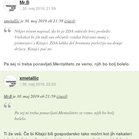
Mr.B
::
30. maj 2019, 21:59
xmetallic
je
30. maj 2019 ob 21:58
izjavil
:
Nikjer nisem napisal, da bi jo ZDA odnesle brez posledic.
Vsekakor bi jih tudi oni občutili vendar bistveno manj v
primerjavi s Kitajci. ZDA lahko del bremena preložijo na druge
države, Kitajci pač ne.
Pa sej ni treba ponavljati.Mentaliteto ze vemo, njih bo bolj bolelo.
xmetallic
::
30. maj 2019, 22:03
Mr.B
je
30. maj 2019 ob 21:59
izjavil
:
Pa sej ni treba ponavljati.Mentaliteto ze vemo, njih bo bolj
bolelo.
Ti že veš. Če bi Kitajci bili gospodarsko tako močni kot jih nekateri