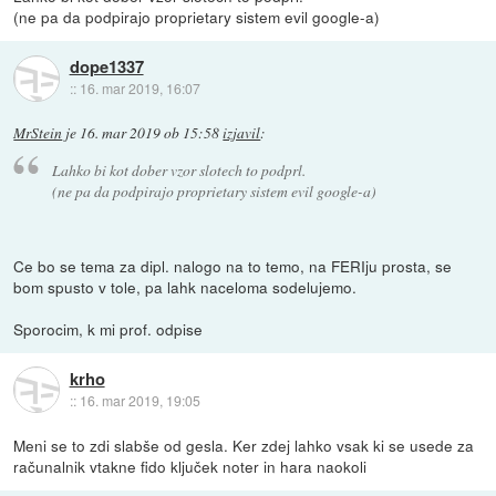
(ne pa da podpirajo proprietary sistem evil google-a)
dope1337
::
16. mar 2019, 16:07
MrStein
je
16. mar 2019 ob 15:58
izjavil
:
Lahko bi kot dober vzor slotech to podprl.
(ne pa da podpirajo proprietary sistem evil google-a)
Ce bo se tema za dipl. nalogo na to temo, na FERIju prosta, se
bom spusto v tole, pa lahk naceloma sodelujemo.
Sporocim, k mi prof. odpise
krho
::
16. mar 2019, 19:05
Meni se to zdi slabše od gesla. Ker zdej lahko vsak ki se usede za
računalnik vtakne fido ključek noter in hara naokoli