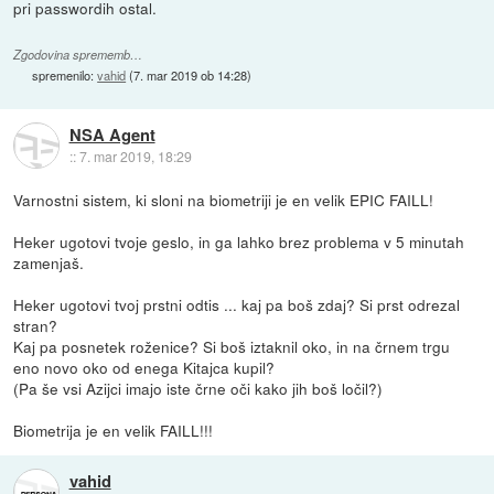
pri passwordih ostal.
Zgodovina sprememb…
spremenilo:
vahid
(
7. mar 2019 ob 14:28
)
NSA Agent
::
7. mar 2019, 18:29
Varnostni sistem, ki sloni na biometriji je en velik EPIC FAILL!
Heker ugotovi tvoje geslo, in ga lahko brez problema v 5 minutah
zamenjaš.
Heker ugotovi tvoj prstni odtis ... kaj pa boš zdaj? Si prst odrezal
stran?
Kaj pa posnetek roženice? Si boš iztaknil oko, in na črnem trgu
eno novo oko od enega Kitajca kupil?
(Pa še vsi Azijci imajo iste črne oči kako jih boš ločil?)
Biometrija je en velik FAILL!!!
vahid