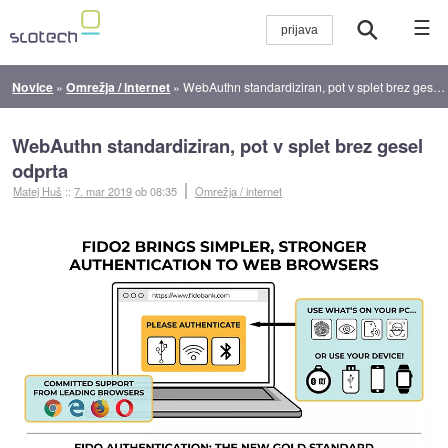
☰
Novice
»
Omrežja / internet
»
WebAuthn standardiziran, pot v splet brez gesel odprta
WebAuthn standardiziran, pot v splet brez gesel
odprta
Matej Huš
::
7. mar 2019
ob 08:35
Omrežja / internet