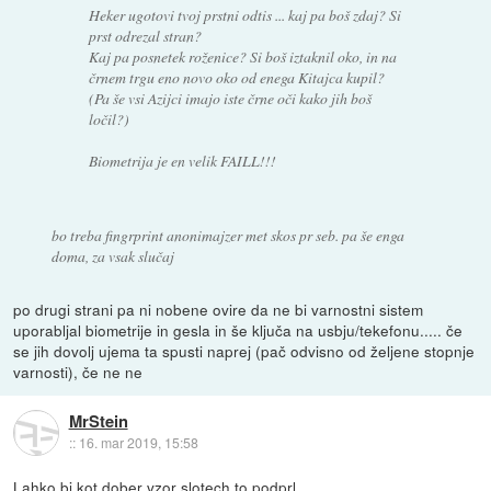
Heker ugotovi tvoj prstni odtis ... kaj pa boš zdaj? Si
prst odrezal stran?
Kaj pa posnetek roženice? Si boš iztaknil oko, in na
črnem trgu eno novo oko od enega Kitajca kupil?
(Pa še vsi Azijci imajo iste črne oči kako jih boš
ločil?)
Biometrija je en velik FAILL!!!
bo treba fingrprint anonimajzer met skos pr seb. pa še enga
doma, za vsak slučaj
po drugi strani pa ni nobene ovire da ne bi varnostni sistem
uporabljal biometrije in gesla in še ključa na usbju/tekefonu..... če
se jih dovolj ujema ta spusti naprej (pač odvisno od željene stopnje
varnosti), če ne ne
MrStein
::
16. mar 2019, 15:58
Lahko bi kot dober vzor slotech to podprl.