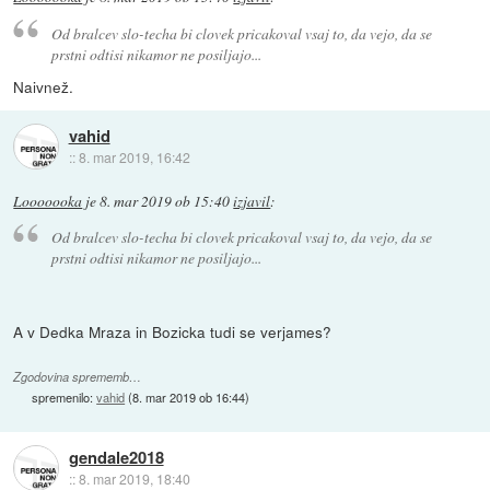
Od bralcev slo-techa bi clovek pricakoval vsaj to, da vejo, da se
prstni odtisi nikamor ne posiljajo...
Naivnež.
vahid
::
8. mar 2019, 16:42
Looooooka
je
8. mar 2019 ob 15:40
izjavil
:
Od bralcev slo-techa bi clovek pricakoval vsaj to, da vejo, da se
prstni odtisi nikamor ne posiljajo...
A v Dedka Mraza in Bozicka tudi se verjames?
Zgodovina sprememb…
spremenilo:
vahid
(
8. mar 2019 ob 16:44
)
gendale2018
::
8. mar 2019, 18:40