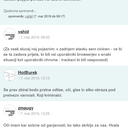
Zgodovina sprememb…
spremenilo:
vahid
(
7. mar 2019 ob 09:17
)
vahid
::
7. mar 2019, 09:33
(Za vsak slucaj naj pojasnim; v zadnjem stavku sem cinicen - ce bi
se ta zadeva prijela, bi bili vsi uporabniki browserjev v enaki
situaciji kot uporabniki chroma - trackani bi bili vsepovsod)
HotBurek
::
7. mar 2019, 13:13
Se prav zbiral bodo prstne odtise, oči, glas in sliko obraza pod
pretvezo varnosti. Koji kriminalci.
zmaugy
::
7. mar 2019, 13:25
Oči imam kar solzne od ganjenosti, ko tako skrbijo za nas. Hvala