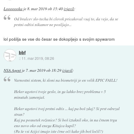
Looooooka
je
8. mar 2019 ob 15:40
izjavil
:
Od bralcev slo-techa bi clovek pricakoval vsaj to, da vejo, da se
prstni odtisi nikamor ne posiljajo...
lol pošilja se vse do česar se dokopljejo s svojim spywarom
bbf
::
11. mar 2019, 08:26
NSA Agent
je
7. mar 2019 ob 18:29
izjavil
:
Varnostni sistem, ki sloni na biometriji je en velik EPIC FAILL!
Heker ugotovi tvoje geslo, in ga lahko brez problema v 5
minutah zamenjaš.
Heker ugotovi tvoj prstni odtis ... kaj pa boš zdaj? Si prst odrezal
stran?
Kaj pa posnetek roženice? Si boš iztaknil oko, in na črnem trgu
eno novo oko od enega Kitajca kupil?
(Pa še vsi Azijci imajo iste črne oči kako jih boš ločil?)