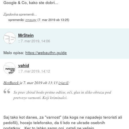
Google & Co, kako ste dobri...
Zgodovina sprememb…
spremenilo:
zmaugy
(
7. mar 2019 ob 13:25
)
MrStein
::
7. mar 2019, 14:06
Malo opisa:
https://webauthn.guide
vahid
::
7. mar 2019, 14:12
HotBurek
je
7. mar 2019 ob 13:13
izjavil
:
Se prav zbiral bodo prstne odtise, oči, glas in sliko obraza pod
pretvezo varnosti. Koji kriminalci.
Saj tako kot danes, za "varnost" (da kogs ne napadejo teroristi ali
pedofili), hocejo telefonsko, da ti kdo ne ukrade osebnih
podatkov... Ker to lahko samo oni, ostali ne veljajo...