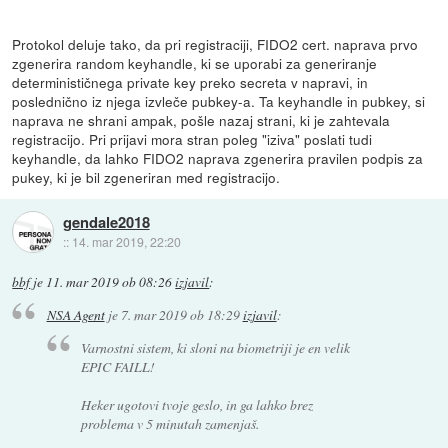
Protokol deluje tako, da pri registraciji, FIDO2 cert. naprava prvo
zgenerira random keyhandle, ki se uporabi za generiranje
determinističnega private key preko secreta v napravi, in
poslednično iz njega izvleče pubkey-a. Ta keyhandle in pubkey, si
naprava ne shrani ampak, pošle nazaj strani, ki je zahtevala
registracijo. Pri prijavi mora stran poleg "iziva" poslati tudi
keyhandle, da lahko FIDO2 naprava zgenerira pravilen podpis za
pukey, ki je bil zgeneriran med registracijo.
gendale2018
::
14. mar 2019, 22:20
bbf
je
11. mar 2019 ob 08:26
izjavil
:
NSA Agent
je
7. mar 2019 ob 18:29
izjavil
:
Varnostni sistem, ki sloni na biometriji je en velik
EPIC FAILL!
Heker ugotovi tvoje geslo, in ga lahko brez
problema v 5 minutah zamenjaš.