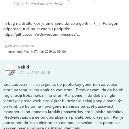
before the standard is finalized.
In bug na draftu kjer je omenjeno da so algoritmi, ki jih Paragon
priporoča, tudi na seznamu podprtih:
https://github.com/w3c/webauthn/issues/...
Zgodovina sprememb…
spremenil:
Mavrik
(
7. mar 2019 ob 09:10
)
vahid
::
7. mar 2019, 09:15
Ena zadeva mi ni cisto jasna, bo public key generiran za vsako
stran posebaj ali bo enak za vse strani. Predvidevam, da ga bo ob
registraciji treba naloziti na stran. Kar pomeni, da dobis single
identifyer preko vseh strani (kar bi razlozilo zakaj google sodeluje
pri tem), ce bo pa na novo generiran imas pa spet password
manager, ki bo namesto kratkih passwordov hranil blobe podatkov.
Predvidevam, da se bo uporabljal en private/public key pair. Ker je
pac super, da imas elektronsko osebno izkaznico, ki jo potem se
kaksen paypal poveze na fizicno identiteto.