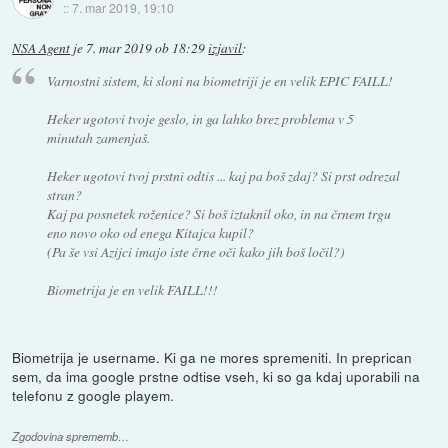
::
7. mar 2019, 19:10
NSA Agent
je
7. mar 2019 ob 18:29
izjavil
:
Varnostni sistem, ki sloni na biometriji je en velik EPIC FAILL!
Heker ugotovi tvoje geslo, in ga lahko brez problema v 5
minutah zamenjaš.
Heker ugotovi tvoj prstni odtis ... kaj pa boš zdaj? Si prst odrezal
stran?
Kaj pa posnetek roženice? Si boš iztaknil oko, in na črnem trgu
eno novo oko od enega Kitajca kupil?
(Pa še vsi Azijci imajo iste črne oči kako jih boš ločil?)
Biometrija je en velik FAILL!!!
Biometrija je username. Ki ga ne mores spremeniti. In preprican
sem, da ima google prstne odtise vseh, ki so ga kdaj uporabili na
telefonu z google playem.
Zgodovina sprememb…