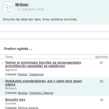
MrStein
::
17. mar 2019, 14:22
Dvomim da dela kar tako, brez dodatne kontrole.
Vredno ogleda ...
Tema
Sporočila
»
Twitter je telefonske številke za dvostopenjsko
37
avtentikacijo uporabljal za oglaševan
Aggressor
Oddelek:
Novice
/
Zasebnost
»
WebAuthn standardiziran, pot v splet brez gesel
23
odprta
McHusch
Oddelek:
Novice
/
Omrežja / internet
»
Security key
10
Qushaak
Oddelek:
Strojna oprema