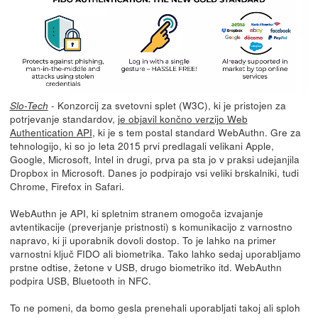
- Konzorcij za svetovni splet (W3C), ki je pristojen za
Slo-Tech
potrjevanje standardov,
je objavil končno verzijo Web
Authentication API
, ki je s tem postal standard WebAuthn. Gre za
tehnologijo, ki so jo leta 2015 prvi predlagali velikani Apple,
Google, Microsoft, Intel in drugi, prva pa sta jo v praksi udejanjila
Dropbox in Microsoft. Danes jo podpirajo vsi veliki brskalniki, tudi
Chrome, Firefox in Safari.
WebAuthn je API, ki spletnim stranem omogoča izvajanje
avtentikacije (preverjanje pristnosti) s komunikacijo z varnostno
napravo, ki ji uporabnik dovoli dostop. To je lahko na primer
varnostni ključ FIDO ali biometrika. Tako lahko sedaj uporabljamo
prstne odtise, žetone v USB, drugo biometriko itd. WebAuthn
podpira USB, Bluetooth in NFC.
To ne pomeni, da bomo gesla prenehali uporabljati takoj ali sploh