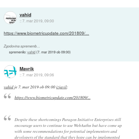
vahid
::
7. mar 2019, 09:00
https://www.biometricupdate.com/201809/...
Zgodovina sprememb…
spremenilo:
vahid
(
7. mar 2019 ob 09:00
)
Mavrik
::
7. mar 2019, 09:06
vahid
je
7. mar 2019 ob 09:00
izjavil
:
https://www.biometricupdate.com/201809/...
Despite these shortcomings Paragon Initiative Enterprises still
encourage users to continue to use WebAuthn but have come up
with some recommendations for potential implementors and
developers of the standard that they hope can be implemented