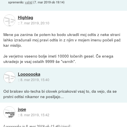
spremenilo:
vahid
(
7. mar 2019 ob 19:14
)
Highlag
::
7. mar 2019, 20:10
Mene pa zanima če potem ko bodo ukradli moj odtis z neke strani
lahko izračunali moj pravi odtis in z njim v mojem imenu počeli pač
kar mislijo.
Je verjetno vseeno bolje imeti 10000 ločenih gesel. Če enega
ukradejo je vsaj ostalih 9999 še "varnih".
Looooooka
::
8. mar 2019, 15:40
Od bralcev slo-techa bi clovek pricakoval vsaj to, da vejo, da se
prstni odtisi nikamor ne posiljajo...
jype
::
8. mar 2019, 15:42
Looooooka
je
8. mar 2019 ob 15:40
izjavil
: