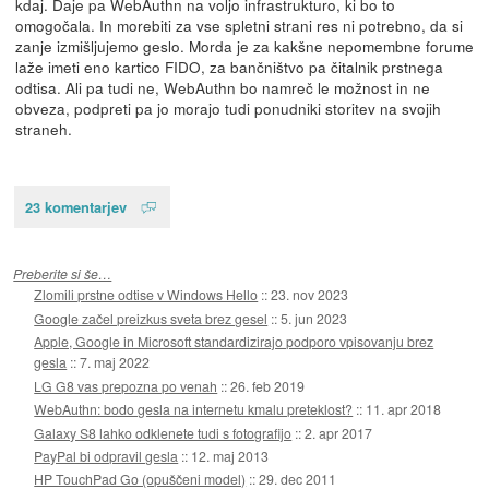
kdaj. Daje pa WebAuthn na voljo infrastrukturo, ki bo to
omogočala. In morebiti za vse spletni strani res ni potrebno, da si
zanje izmišljujemo geslo. Morda je za kakšne nepomembne forume
laže imeti eno kartico FIDO, za bančništvo pa čitalnik prstnega
odtisa. Ali pa tudi ne, WebAuthn bo namreč le možnost in ne
obveza, podpreti pa jo morajo tudi ponudniki storitev na svojih
straneh.
23 komentarjev
Preberite si še…
Zlomili prstne odtise v Windows Hello
::
23. nov 2023
Google začel preizkus sveta brez gesel
::
5. jun 2023
Apple, Google in Microsoft standardizirajo podporo vpisovanju brez
gesla
::
7. maj 2022
LG G8 vas prepozna po venah
::
26. feb 2019
WebAuthn: bodo gesla na internetu kmalu preteklost?
::
11. apr 2018
Galaxy S8 lahko odklenete tudi s fotografijo
::
2. apr 2017
PayPal bi odpravil gesla
::
12. maj 2013
HP TouchPad Go (opuščeni model)
::
29. dec 2011