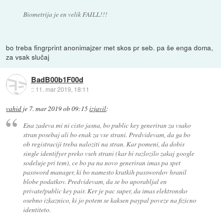
Biometrija je en velik FAILL!!!
bo treba fingrprint anonimajzer met skos pr seb. pa še enga doma,
za vsak slučaj
BadB00b1F00d
::
11. mar 2019, 18:11
vahid
je
7. mar 2019 ob 09:15
izjavil
:
Ena zadeva mi ni cisto jasna, bo public key generiran za vsako
stran posebaj ali bo enak za vse strani. Predvidevam, da ga bo
ob registraciji treba naloziti na stran. Kar pomeni, da dobis
single identifyer preko vseh strani (kar bi razlozilo zakaj google
sodeluje pri tem), ce bo pa na novo generiran imas pa spet
password manager, ki bo namesto kratkih passwordov hranil
blobe podatkov. Predvidevam, da se bo uporabljal en
private/public key pair. Ker je pac super, da imas elektronsko
osebno izkaznico, ki jo potem se kaksen paypal poveze na fizicno
identiteto.