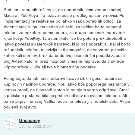
Problem trenutnih rešitev je, da uporabnik nima vedno s seboj
Maca ali YubiKeya. To težavo rešuje predlog opisan v novici. Po
implementaciji te rešitve se bo lahko vsak uporabnik odločil za
Avtentikator, ki ga ima vedno pri sebi, za večino bo to pametni
telefon, za nekatere pametna ura, za druge namenski hardverski
ključ kot je YubiKey. Ta avtentikator se bo potem prek bluetootha
lahko povezal s katerokoli napravo, ki jo boš uporabljal, naj si bo to
računalnik, telefon, televizija in ti omogočal, da se varno prijaviš v
katerokoli storitev, brez da bodo tvoji biometrični podatki zapustili
tvoj Avtentikator in brez možnosti vmesne naprave, da ti ukrade
kriptografske ključe ali tvoje biometrične podatke.
Poleg tega, da tak način odpravi težavo šibkih gesel, odpira cel
kup novih načinov uporabe. Npr. lahko boš popolnega neznanca v
kempu prosil, da ti posodi laptop in na njem varno odprl svoj Gmail
s pritiskom prsta na čitalec prstnih odtisov na svojem telefonu. Ali
pa se prijavil na svoj Netflix račun na televiziji v hotelski sobi. Ali pa
odklenil svoj avto.
Unchancy
::
7. maj 2022, 21:47