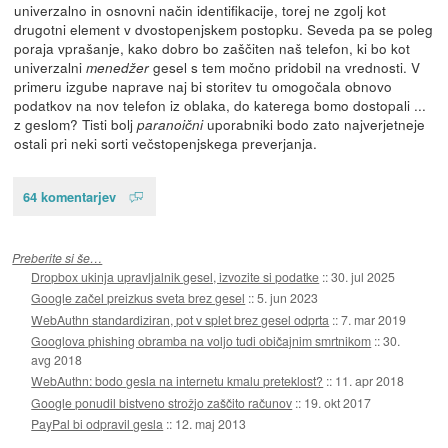
univerzalno in osnovni način identifikacije, torej ne zgolj kot
drugotni element v dvostopenjskem postopku. Seveda pa se poleg
poraja vprašanje, kako dobro bo zaščiten naš telefon, ki bo kot
univerzalni
gesel s tem močno pridobil na vrednosti. V
menedžer
primeru izgube naprave naj bi storitev tu omogočala obnovo
podatkov na nov telefon iz oblaka, do katerega bomo dostopali ...
z geslom? Tisti bolj
uporabniki bodo zato najverjetneje
paranoični
ostali pri neki sorti večstopenjskega preverjanja.
64 komentarjev
Preberite si še…
Dropbox ukinja upravljalnik gesel, izvozite si podatke
::
30. jul 2025
Google začel preizkus sveta brez gesel
::
5. jun 2023
WebAuthn standardiziran, pot v splet brez gesel odprta
::
7. mar 2019
Googlova phishing obramba na voljo tudi običajnim smrtnikom
::
30.
avg 2018
WebAuthn: bodo gesla na internetu kmalu preteklost?
::
11. apr 2018
Google ponudil bistveno strožjo zaščito računov
::
19. okt 2017
PayPal bi odpravil gesla
::
12. maj 2013