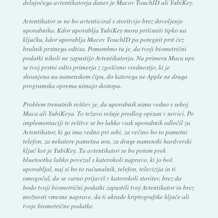
delujočega avtentikatorja danes je Macov TouchID ali YubiKey.
Avtentikator se ne bo avtenticiral s storitvijo brez dovoljenje
uporabnika. Kdor uporablja YubiKey mora pritisniti tipko na
ključku, kdor uporablja Macov TouchID pa potegnit prst čez
bralnik prstnega odtisa. Pomembno tu je, da tvoji biometrični
podatki nikoli ne zapustijo Avtentikatorja. Na primeru Maca npr.
se tvoj prstni odtis primerja z zgoščeno vrednostjo, ki je
shranjena na namenskem čipu, do katerega ne Apple ne druga
programska oprema nimajo dostopa.
Problem trenutnih rešitev je, da uporabnik nima vedno s seboj
Maca ali YubiKeya. To težavo rešuje predlog opisan v novici. Po
implementaciji te rešitve se bo lahko vsak uporabnik odločil za
Avtentikator, ki ga ima vedno pri sebi, za večino bo to pametni
telefon, za nekatere pametna ura, za druge namenski hardverski
ključ kot je YubiKey. Ta avtentikator se bo potem prek
bluetootha lahko povezal s katerokoli napravo, ki jo boš
uporabljal, naj si bo to računalnik, telefon, televizija in ti
omogočal, da se varno prijaviš v katerokoli storitev, brez da
bodo tvoji biometrični podatki zapustili tvoj Avtentikator in brez
možnosti vmesne naprave, da ti ukrade kriptografske ključe ali
tvoje biometrične podatke.