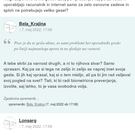
uporabljajo racunalnik in internet samo za zelo osnovne zadeve in
sploh ne potrebujejo veliko gesel?
Bela_Krajina
::
7. maj 2022, 17:06
Prav je da se gesla ukine, so sami problemi ker uporabniki gredo
po liniji najmanšega upora in ne gledajo na varnost.
A tebe skrbi za varnost drugih, a ni to njihova stvar? Samo
vprasam. Kaj pa ce si tega ne zelijo in zelijo se naprej imet svoja
gesla. Si jih kaj vprasal, kaj si o tem mislijo, ali pa bi jim rad vsiljeval
svoj pogled na svet? Tisti, ki bi radi biometricna preverjanja,
izvolite, saj lahko, to je vasa svobodna volja.
Zgodovina sprememb…
spremenilo:
Bela_Krajina
(
7. maj 2022 ob 17:08
)
Lonsarg
::
7. maj 2022, 17:09