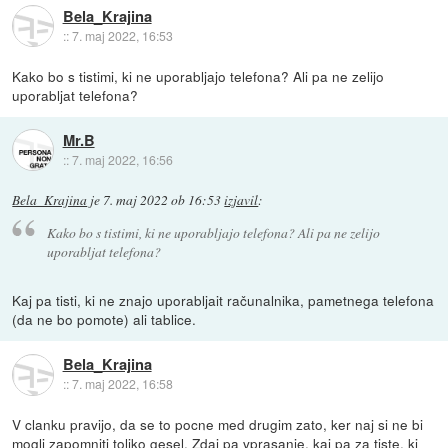
Bela_Krajina
::
7. maj 2022, 16:53
Kako bo s tistimi, ki ne uporabljajo telefona? Ali pa ne zelijo
uporabljat telefona?
Mr.B
::
7. maj 2022, 16:56
Bela_Krajina
je
7. maj 2022 ob 16:53
izjavil
:
Kako bo s tistimi, ki ne uporabljajo telefona? Ali pa ne zelijo
uporabljat telefona?
Kaj pa tisti, ki ne znajo uporabljait računalnika, pametnega telefona
(da ne bo pomote) ali tablice.
Bela_Krajina
::
7. maj 2022, 16:58
V clanku pravijo, da se to pocne med drugim zato, ker naj si ne bi
mogli zapomniti toliko gesel. Zdaj pa vprasanje, kaj pa za tiste, ki