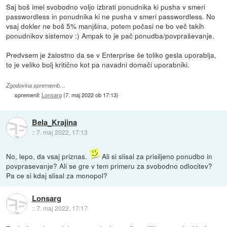
Saj boš imel svobodno voljo izbrati ponudnika ki pusha v smeri
passwordless in ponudnika ki ne pusha v smeri passwordless. No
vsaj dokler ne boš 5% manjšina, potem počasi ne bo več takih
ponudnikov sistemov :) Ampak to je pač ponudba/povpraševanje.
Predvsem je žalostno da se v Enterprise še toliko gesla uporablja,
to je veliko bolj kritično kot pa navadni domači uporabniki.
Zgodovina sprememb…
spremenil:
Lonsarg
(
7. maj 2022 ob 17:13
)
Bela_Krajina
::
7. maj 2022, 17:13
No, lepo, da vsaj priznas.
Ali si slisal za prisiljeno ponudbo in
povprasevanje? Ali se gre v tem primeru za svobodno odlocitev?
Pa ce si kdaj slisal za monopol?
Lonsarg
::
7. maj 2022, 17:17