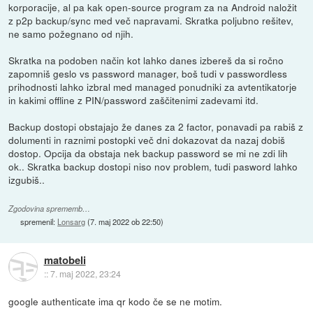
korporacije, al pa kak open-source program za na Android naložit
z p2p backup/sync med več napravami. Skratka poljubno rešitev,
ne samo požegnano od njih.
Skratka na podoben način kot lahko danes izbereš da si ročno
zapomniš geslo vs password manager, boš tudi v passwordless
prihodnosti lahko izbral med managed ponudniki za avtentikatorje
in kakimi offline z PIN/password zaščitenimi zadevami itd.
Backup dostopi obstajajo že danes za 2 factor, ponavadi pa rabiš z
dolumenti in raznimi postopki več dni dokazovat da nazaj dobiš
dostop. Opcija da obstaja nek backup password se mi ne zdi lih
ok.. Skratka backup dostopi niso nov problem, tudi pasword lahko
izgubiš..
Zgodovina sprememb…
spremenil:
Lonsarg
(
7. maj 2022 ob 22:50
)
matobeli
::
7. maj 2022, 23:24
google authenticate ima qr kodo če se ne motim.