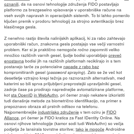
oznanili
, da na osnovi tehnologije združenja FIDO postavljajo
platformo za brezgeselno vpisovanje v uporabniške račune na
vseh svojih napravah in operacijskih sistemih. To bi lahko pomenilo
ključen premik v prodoru tehnologij za strojno avtentikacijo brez
klasičnega gesla.
Z nenehno rastjo števila nalinijskih aplikacij, ki za rabo zahtevajo
uporabniški račun, znakovna gesla postajajo vse večji varnostni
problem. Ker si je praktično nemogoče
zapomniti veliko
ročno
množico različnih varnih gesel, ljudje bodisi uporabljajo
preveč
enostavna
bodisi jih na različnih platformah reciklirajo in s tem
postanejo tarče za potencialne
napade z rabo baz
kompromitiranih gesel (
). Zato se že več kot
password spraying
desetletje vztrajno krepi težnja po raznoraznih alternativah, med
katerimi so bili sprva priljubljeni preprostejši upravljalniki gesel,
zadnje čase pa prodirajo naprednejše avtomatizirane platforme,
kot
sta OpenID
in WebAuthn
, pri čemer znajo nekatere izkoristiti
tudi današnje metode za biometrično identifikacijo, na primer s
prepoznavo obraza ali prstnih odtisov na telefonu.
Najpomembnejše
industrijsko združenje
v tem oziru je
FIDO
Alliance
, pri čemer je FIDO kratica za Fast IDentity Online. Na
osnovi njihove tehnologije (kamor sodi tudi WebAuthn) so večja
podjetja že lansirala tovrstne storitve;
tako je mogoče
Androidne