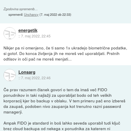
Zgodovina sprememb…
spremenil:
Unchancy
(
7. maj 2022 ob 22:33
)
energetik
::
7. maj 2022, 22:45
Nikjer pa ni omenjeno, če ti samo 1x ukradejo biometrične podatke,
si gotof. Do konca življenja jih ne moreš več uporabljati. Prstnih
odtisov in oči pač ne moreš menjati...
Lonsarg
::
7. maj 2022, 22:46
Če prav razumem članek govori o tem da imaš več FIDO
ponudnikov in taki najlažji za uporabljat bodo od teh velikih
korporacij kjer bo backup v oblaku. V tem primeru pač eno izbereš
da zaupaš, podoben nivo zaupanja kot trenutno razni password
managerji.
Ampak FIDO je standard in boš lahko seveda uporabil tudi ključ
brez cloud backupa od nekega x ponudnika za katerem ni