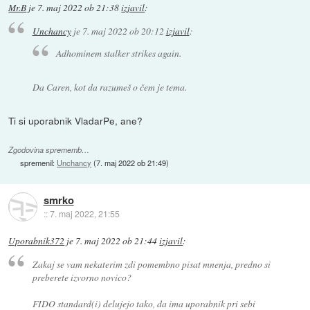
Mr.B
je
7. maj 2022 ob 21:38
izjavil
:
Unchancy
je
7. maj 2022 ob 20:12
izjavil
:
Adhominem stalker strikes again.
Da Caren, kot da razumeš o čem je tema.
Ti si uporabnik VladarPe, ane?
Zgodovina sprememb…
spremenil:
Unchancy
(
7. maj 2022 ob 21:49
)
smrko
::
7. maj 2022, 21:55
Uporabnik372
je
7. maj 2022 ob 21:44
izjavil
:
Zakaj se vam nekaterim zdi pomembno pisat mnenja, predno si
preberete izvorno novico?
FIDO standard(i) delujejo tako, da ima uporabnik pri sebi