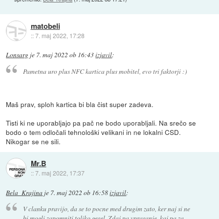
matobeli
::
7. maj 2022, 17:28
Lonsarg
je
7. maj 2022 ob 16:43
izjavil
:
Pametna uro plus NFC kartica plus mobitel, evo tri faktorji :)
Maš prav, sploh kartica bi bla čist super zadeva.
Tisti ki ne uporabljajo pa pač ne bodo uporabljali. Na srečo se
bodo o tem odločali tehnološki velikani in ne lokalni CSD.
Nikogar se ne sili.
Mr.B
::
7. maj 2022, 17:37
Bela_Krajina
je
7. maj 2022 ob 16:58
izjavil
:
V clanku pravijo, da se to pocne med drugim zato, ker naj si ne
bi mogli zapomniti toliko gesel. Zdaj pa vprasanje, kaj pa za