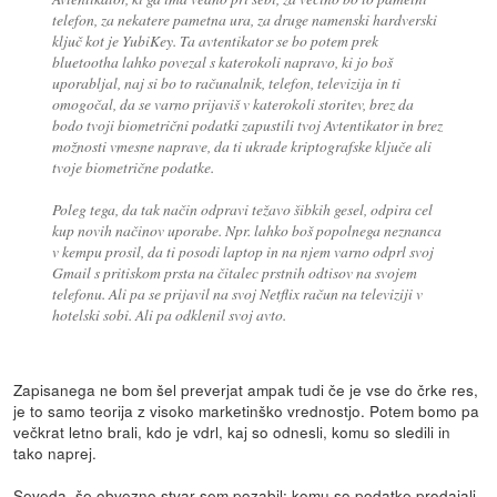
telefon, za nekatere pametna ura, za druge namenski hardverski
ključ kot je YubiKey. Ta avtentikator se bo potem prek
bluetootha lahko povezal s katerokoli napravo, ki jo boš
uporabljal, naj si bo to računalnik, telefon, televizija in ti
omogočal, da se varno prijaviš v katerokoli storitev, brez da
bodo tvoji biometrični podatki zapustili tvoj Avtentikator in brez
možnosti vmesne naprave, da ti ukrade kriptografske ključe ali
tvoje biometrične podatke.
Poleg tega, da tak način odpravi težavo šibkih gesel, odpira cel
kup novih načinov uporabe. Npr. lahko boš popolnega neznanca
v kempu prosil, da ti posodi laptop in na njem varno odprl svoj
Gmail s pritiskom prsta na čitalec prstnih odtisov na svojem
telefonu. Ali pa se prijavil na svoj Netflix račun na televiziji v
hotelski sobi. Ali pa odklenil svoj avto.
Zapisanega ne bom šel preverjat ampak tudi če je vse do črke res,
je to samo teorija z visoko marketinško vrednostjo. Potem bomo pa
večkrat letno brali, kdo je vdrl, kaj so odnesli, komu so sledili in
tako naprej.
Seveda, še obvezno stvar sem pozabil: komu so podatke prodajali