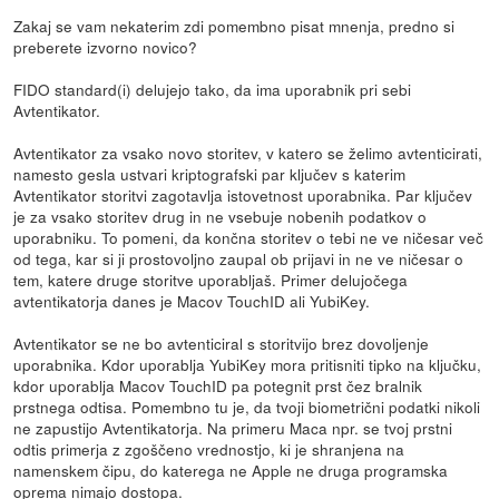
Zakaj se vam nekaterim zdi pomembno pisat mnenja, predno si
preberete izvorno novico?
FIDO standard(i) delujejo tako, da ima uporabnik pri sebi
Avtentikator.
Avtentikator za vsako novo storitev, v katero se želimo avtenticirati,
namesto gesla ustvari kriptografski par ključev s katerim
Avtentikator storitvi zagotavlja istovetnost uporabnika. Par ključev
je za vsako storitev drug in ne vsebuje nobenih podatkov o
uporabniku. To pomeni, da končna storitev o tebi ne ve ničesar več
od tega, kar si ji prostovoljno zaupal ob prijavi in ne ve ničesar o
tem, katere druge storitve uporabljaš. Primer delujočega
avtentikatorja danes je Macov TouchID ali YubiKey.
Avtentikator se ne bo avtenticiral s storitvijo brez dovoljenje
uporabnika. Kdor uporablja YubiKey mora pritisniti tipko na ključku,
kdor uporablja Macov TouchID pa potegnit prst čez bralnik
prstnega odtisa. Pomembno tu je, da tvoji biometrični podatki nikoli
ne zapustijo Avtentikatorja. Na primeru Maca npr. se tvoj prstni
odtis primerja z zgoščeno vrednostjo, ki je shranjena na
namenskem čipu, do katerega ne Apple ne druga programska
oprema nimajo dostopa.