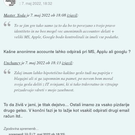
::
7. maj 2022, 18:32
Master_Yoda
je
7. maj 2022 ob 18:08
izjavil
:
To se jim gre tako samo za to da bo to povezano s tvojo pravo
identiteto in ne bos mogel vec anonimnih accountov delati +
veliki MS, Apple, Google bodo kontrolirali in imeli vse podatke.
Kašne anonimne accounte lahko odpiraš pri MS, Applu ali googlu ?
Unchancy
je
7. maj 2022 ob 18:13
izjavil
:
Zdaj imam lahko hipotetično kakšno geslo tudi na papirju v
blagajni ali si ga zapomnim na pamet, po novem bom moral
svoja gesla deliti z IT svinjami, ki si tako trdovratno in vztrajnp
prizadevajo vdreti v mojo zasebnost.
To da živiš v jami, je titak dejstvo... Ostali imamo za vsako pizdarije
drugo gelso. V končni fazi je to lažje kot vsakič odpirati drugi email
račun itd..
Zgodovina sprememb…
spremenil:
Mr.B
(
7. maj 2022 ob 18:33
)