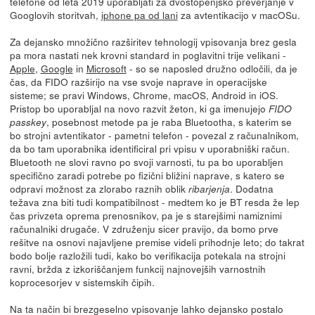
telefone od leta 2019 uporabljati za dvostopenjsko preverjanje v
Googlovih storitvah,
iphone pa od lani
za avtentikacijo v macOSu.
Za dejansko množično razširitev tehnologij vpisovanja brez gesla
pa mora nastati nek krovni standard in poglavitni trije velikani -
Apple
,
Google
in
Microsoft
- so se naposled družno odločili, da je
čas, da FIDO razširijo na vse svoje naprave in operacijske
sisteme; se pravi Windows, Chrome, macOS, Android in iOS.
Pristop bo uporabljal na novo razvit žeton, ki ga imenujejo
FIDO
, posebnost metode pa je raba Bluetootha, s katerim se
passkey
bo strojni avtentikator - pametni telefon - povezal z računalnikom,
da bo tam uporabnika identificiral pri vpisu v uporabniški račun.
Bluetooth ne slovi ravno po svoji varnosti, tu pa bo uporabljen
specifično zaradi potrebe po fizični bližini naprave, s katero se
odpravi možnost za zlorabo raznih oblik
. Dodatna
ribarjenja
težava zna biti tudi kompatibilnost - medtem ko je BT resda že lep
čas privzeta oprema prenosnikov, pa je s starejšimi namiznimi
računalniki drugače. V združenju sicer pravijo, da bomo prve
rešitve na osnovi najavljene premise videli prihodnje leto; do takrat
bodo bolje razložili tudi, kako bo verifikacija potekala na strojni
ravni, bržda z izkoriščanjem funkcij najnovejših varnostnih
koprocesorjev v sistemskih čipih.
Na ta način bi brezgeselno vpisovanje lahko dejansko postalo