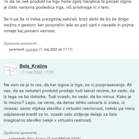
To da če nek produkt na trgu hoče zgolj manjšina ta počasi izgine
je čisto naravna posledica trga, nič prisilnega ni v tem.
Se ti pa še ni treba prezgodaj sekirati, brez skrbi da bo še dolgo
možno z geslom, ker povprečni laiki so pač ujeti v navade in pojma
nimajo kaj pomeni varnost.
Zgodovina sprememb…
spremenil:
Lonsarg
(
7. maj 2022 ob 17:17
)
Bela_Krajina
::
7. maj 2022, 17:20
Ne vem ce je to res, da kar izgine iz trga, ce ni povprasevanja. Ali
ves, da se nekateri produkti prodajo tudi takrat recimo, ko vedo, da
iz tega ne bo dobicka. Tudi vcasih, ko vedo, da bo minus. Kako je
to mozno? Lepo, ce vemo, da denar lahko ustvaris iz zraka, iz
nicesar, samo vtipkas stevilko v virtualni resnicnost, nekdo pa mora
odplacevat kredit za to, vcasih celo zivljenje delajo za tisto
imaginarno stevilko nekje v virtualni realnosti.
Zgodovina sprememb…
spremenilo:
Bela_Krajina
(
7. maj 2022 ob 17:21
)