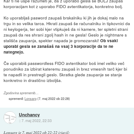
Kar ti ne uspe razumeti je, da z uporabo gesla še BOLJ zaupaš
korporacijam kot z uporabo FIDO avtentikatorja, konkretno bolj.
Ko uporabljaš pasword zaupaš brskalniku ki jih je dokaj malo na
trgu in so velika tarca. Hkrati zaupaš še računalniku in tipkovnici da
ni keylogerja, ter sobi kjer vtipkuješ da ni kamere, ter spletni strani
zaupaš da res shrani zgolj hash in ne gesla! Geslo je nightmare s
stališča zaupanja, spekter napada je gromozanski!
Ob vsaki
uporabi gesla se zanašaš na vsaj 3 korporacije da te ne
nategnejo.
Če uporabiš passwordless FIDO avtentikator boš imel veliko več
ponudniko za izbirat kateremu zaupaš in brez vmesnih tarč kjer bi
te napadli in prestregli geslo. Skratka glede zaupanje se stanje
konkretno in drastično izboljša.
Zgodovina sprememb…
spremenil:
Lonsarg
(
7. maj 2022 ob 22:28
)
Unchancy
::
7. maj 2022, 22:33
Lonsarg
je
7. maj 2022 ob 22:22
izjavil
: