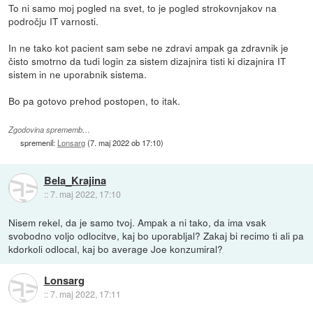
To ni samo moj pogled na svet, to je pogled strokovnjakov na
področju IT varnosti.
In ne tako kot pacient sam sebe ne zdravi ampak ga zdravnik je
čisto smotrno da tudi login za sistem dizajnira tisti ki dizajnira IT
sistem in ne uporabnik sistema.
Bo pa gotovo prehod postopen, to itak.
Zgodovina sprememb…
spremenil:
Lonsarg
(
7. maj 2022 ob 17:10
)
Bela_Krajina
::
7. maj 2022, 17:10
Nisem rekel, da je samo tvoj. Ampak a ni tako, da ima vsak
svobodno voljo odlocitve, kaj bo uporabljal? Zakaj bi recimo ti ali pa
kdorkoli odlocal, kaj bo average Joe konzumiral?
Lonsarg
::
7. maj 2022, 17:11