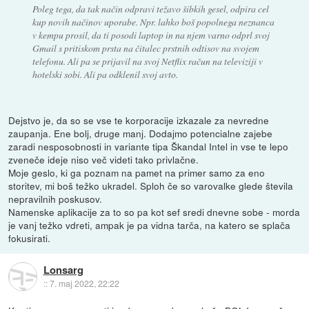
Poleg tega, da tak način odpravi težavo šibkih gesel, odpira cel
kup novih načinov uporabe. Npr. lahko boš popolnega neznanca
v kempu prosil, da ti posodi laptop in na njem varno odprl svoj
Gmail s pritiskom prsta na čitalec prstnih odtisov na svojem
telefonu. Ali pa se prijavil na svoj Netflix račun na televiziji v
hotelski sobi. Ali pa odklenil svoj avto.
Dejstvo je, da so se vse te korporacije izkazale za nevredne
zaupanja. Ene bolj, druge manj. Dodajmo potencialne zajebe
zaradi nesposobnosti in variante tipa Škandal Intel in vse te lepo
zveneče ideje niso več videti tako privlačne.
Moje geslo, ki ga poznam na pamet na primer samo za eno
storitev, mi boš težko ukradel. Sploh če so varovalke glede števila
nepravilnih poskusov.
Namenske aplikacije za to so pa kot sef sredi dnevne sobe - morda
je vanj težko vdreti, ampak je pa vidna tarča, na katero se splača
fokusirati.
Lonsarg
::
7. maj 2022, 22:22