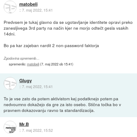
matobeli
::
7. maj 2022, 15:41
Predvsem je tukaj glavno da se ugotavljanje identitete opravi preko
zanesljivega 3rd party na način kjer ne morjo odtečt gesla vsakih
14dni.
Bo pa kar zajeban nardit 2 non-password faktorja
Zgodovina sprememb…
spremenilo:
matobeli
(
7. maj 2022 ob 15:41
)
Glugy
::
7. maj 2022, 15:41
To je vse zato da potem aktivistom kej podatknejo potem pa
nedvoumno dokažejo da gre za isto osebo. Stična točka bo v
pravnem dokazovanju ravno ta standardizacija.
Mr.B
::
7. maj 2022, 15:52