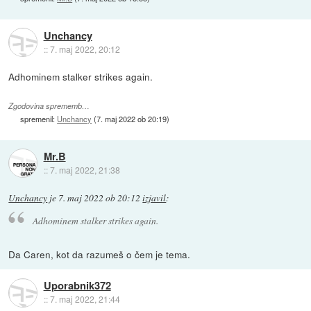
Unchancy
::
7. maj 2022, 20:12
Adhominem stalker strikes again.
Zgodovina sprememb…
spremenil:
Unchancy
(
7. maj 2022 ob 20:19
)
Mr.B
::
7. maj 2022, 21:38
Unchancy
je
7. maj 2022 ob 20:12
izjavil
:
Adhominem stalker strikes again.
Da Caren, kot da razumeš o čem je tema.
Uporabnik372
::
7. maj 2022, 21:44