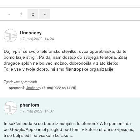
«
1
2
»
Unchancy
::
7. maj 2022, 14:24
Daj, vpiši še svojo telefonsko številko, ovca uporabniška, da te
bomo lažje strigli. Pa daj nam dostop do svojega telefona. Zdaj
drugače sploh ne bo več možno, dobrodošla v zlato kletko.
To je vse v tvoje dobro, mi smo filantropske organizacije.
Zgodovina sprememb…
spremenil:
Unchancy
(
7. maj 2022 ob 14:25
)
phantom
::
7. maj 2022, 14:37
In kakšni podatki se bodo izmenjali s telefonom? A to pomeni, da
bo Google/Apple imel pregled nad tem, v katere strani se vpisuješ,
ti še bolj sledil na vsakem koraku ...