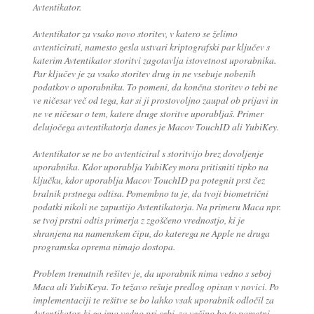
Avtentikator.
Avtentikator za vsako novo storitev, v katero se želimo
avtenticirati, namesto gesla ustvari kriptografski par ključev s
katerim Avtentikator storitvi zagotavlja istovetnost uporabnika.
Par ključev je za vsako storitev drug in ne vsebuje nobenih
podatkov o uporabniku. To pomeni, da končna storitev o tebi ne
ve ničesar več od tega, kar si ji prostovoljno zaupal ob prijavi in
ne ve ničesar o tem, katere druge storitve uporabljaš. Primer
delujočega avtentikatorja danes je Macov TouchID ali YubiKey.
Avtentikator se ne bo avtenticiral s storitvijo brez dovoljenje
uporabnika. Kdor uporablja YubiKey mora pritisniti tipko na
ključku, kdor uporablja Macov TouchID pa potegnit prst čez
bralnik prstnega odtisa. Pomembno tu je, da tvoji biometrični
podatki nikoli ne zapustijo Avtentikatorja. Na primeru Maca npr.
se tvoj prstni odtis primerja z zgoščeno vrednostjo, ki je
shranjena na namenskem čipu, do katerega ne Apple ne druga
programska oprema nimajo dostopa.
Problem trenutnih rešitev je, da uporabnik nima vedno s seboj
Maca ali YubiKeya. To težavo rešuje predlog opisan v novici. Po
implementaciji te rešitve se bo lahko vsak uporabnik odločil za
Avtentikator, ki ga ima vedno pri sebi, za večino bo to pametni