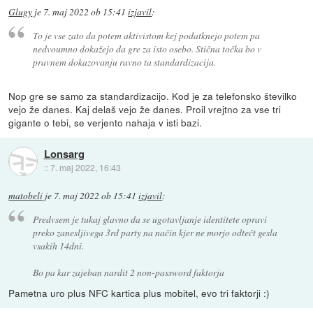
Glugy
je
7. maj 2022 ob 15:41
izjavil
:
To je vse zato da potem aktivistom kej podatknejo potem pa
nedvoumno dokažejo da gre za isto osebo. Stična točka bo v
pravnem dokazovanju ravno ta standardizacija.
Nop gre se samo za standardizacijo. Kod je za telefonsko številko
vejo že danes. Kaj delaš vejo že danes. Proil vrejtno za vse tri
gigante o tebi, se verjento nahaja v isti bazi.
Lonsarg
::
7. maj 2022, 16:43
matobeli
je
7. maj 2022 ob 15:41
izjavil
:
Predvsem je tukaj glavno da se ugotavljanje identitete opravi
preko zanesljivega 3rd party na način kjer ne morjo odtečt gesla
vsakih 14dni.
Bo pa kar zajeban nardit 2 non-password faktorja
Pametna uro plus NFC kartica plus mobitel, evo tri faktorji :)