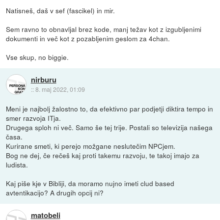
Natisneš, daš v sef (fascikel) in mir.
Sem ravno to obnavljal brez kode, manj težav kot z izgubljenimi
dokumenti in več kot z pozabljenim geslom za 4chan.
Vse skup, no biggie.
nirburu
::
8. maj 2022, 01:09
Meni je najbolj žalostno to, da efektivno par podjetji diktira tempo in
smer razvoja ITja.
Drugega sploh ni več. Samo še tej trije. Postali so televizija našega
časa.
Kurirane smeti, ki perejo možgane neslutečim NPCjem.
Bog ne dej, če rečeš kaj proti takemu razvoju, te takoj imajo za
ludista.
Kaj piše kje v Bibliji, da moramo nujno imeti clud based
avtentikacijo? A drugih opcij ni?
matobeli