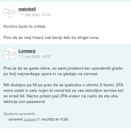
matobeli
::
7. maj 2022, 15:12
Končno bodo to zrihtal.
Fino da se vsaj frizerji mal borijo kdo bo strigel ovce.
Lonsarg
::
7. maj 2022, 15:25
Prav je da se gesla ukine, so sami problemi ker uporabniki gredo
po liniji najmanšega upora in ne gledajo na varnost.
Niti slučajno pa NI pa prav da se spekulira o ukinitvi 2-factor, 2FA
mora ostati in celo nujen bi moral biti za vse občutljive servise kot
so email itd. Naj bo potem pač 2FA urejen na način da sta oba
faktorja non-password.
Zgodovina sprememb…
spremenil:
Lonsarg
(
7. maj 2022 ob 15:26
)