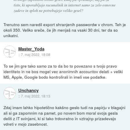
tiste, ki uporabljajo racunalnik in internet samo za zelo osnovne
zadeve in sploh ne potrebujejo veliko gesel?
Trenutno sem naredil export shranjenih passwordw v chrom. Teh je
okoli 350. Veliko sreče, če jih menjaš na vsaki 30 dni, ter da so
unikatni.
Master_Yoda
::
7. maj 2022, 18:08
To se jim gre tako samo za to da bo to povezano s tvojo pravo
identiteto in ne bos mogel vec anonimnih accountov delati + veliki
MS, Apple, Google bodo kontrolirali in imeli vse podatke.
Unchancy
::
7. maj 2022, 18:13
Zdaj imam lahko hipotetično kakšno geslo tudi na papirju v blagajni
ali si ga zapomnim na pamet, po novem bom moral svoja gesla
deliti z IT svinjami, ki si tako trdovratno in vztrajnp prizadevajo
vdreti v mojo zasebnost.