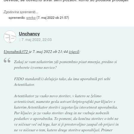
Zgodovina sprememb…
spremenilo:
smrko
(
7. maj 2022 ob 21:57
)
Unchancy
::
7. maj 2022, 22:03
Uporabnik372
je
7. maj 2022 ob 21:44
izjavil
:
Zakaj se vam nekaterim zdi pomembno pisat mnenja, predno si
preberete izvorno novico?
FIDO standard(i) delujejo tako, da ima uporabnik pri sebi
Avtentikator.
Avtentikator za vsako novo storitev, v katero se želimo
avtenticirati, namesto gesla ustvari kriptografski par ključev s
katerim Avtentikator storitvi zagotavlja istovetnost uporabnika.
Par ključev je za vsako storitev drug in ne vsebuje nobenih
podatkov o uporabniku. To pomeni, da končna storitev o tebi ne
ve ničesar več od tega, kar si ji prostovoljno zaupal ob prijavi in
ne ve ničesar o tem, katere druge storitve uporabljaš. Primer