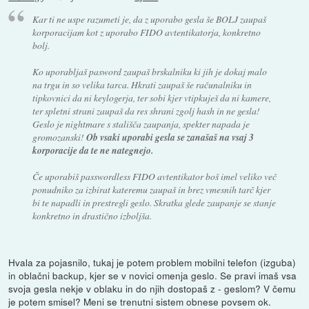
Kar ti ne uspe razumeti je, da z uporabo gesla še BOLJ zaupaš
korporacijam kot z uporabo FIDO avtentikatorja, konkretno
bolj.
Ko uporabljaš pasword zaupaš brskalniku ki jih je dokaj malo
na trgu in so velika tarca. Hkrati zaupaš še računalniku in
tipkovnici da ni keylogerja, ter sobi kjer vtipkuješ da ni kamere,
ter spletni strani zaupaš da res shrani zgolj hash in ne gesla!
Geslo je nightmare s stališča zaupanja, spekter napada je
gromozanski!
Ob vsaki uporabi gesla se zanašaš na vsaj 3
korporacije da te ne nategnejo.
Če uporabiš passwordless FIDO avtentikator boš imel veliko več
ponudniko za izbirat kateremu zaupaš in brez vmesnih tarč kjer
bi te napadli in prestregli geslo. Skratka glede zaupanje se stanje
konkretno in drastično izboljša.
Hvala za pojasnilo, tukaj je potem problem mobilni telefon (izguba)
in oblačni backup, kjer se v novici omenja geslo. Se pravi imaš vsa
svoja gesla nekje v oblaku in do njih dostopaš z - geslom? V čemu
je potem smisel? Meni se trenutni sistem obnese povsem ok.