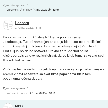
Zgodovina sprememb…
spremenil:
Unchancy
(
7. maj 2022 ob 18:15
)
Lonsarg
::
7. maj 2022, 18:18
Pa kaj vi bluzite, FIDO standard nima popolnoma nič z
zasebnostjo. Tudi ni namenjen sharanju identitete med različnimi
stranmi ampak je mišljeno da se vsako stran svoj ključ ustvari.
FIDO ključi so delno softwerski ravno zato, da tudi če isti FIDO
ključ uporabiš za dve različni strani, da se kljub temu za vsako svoj
ID/certifikat ustvari.
Zlorab in težnje velikih podjetij k manjši zasebnosti je veliko, ampak
premik v novi passwordles svet nima popolnoma nič z tem,
popolnoma ločena debata.
Zgodovina sprememb…
spremenil:
Lonsarg
(
7. maj 2022 ob 18:21
)
Mr.B