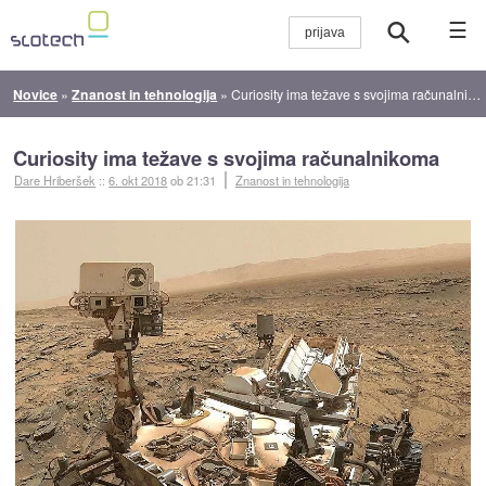
☰
Novice
»
Znanost in tehnologija
»
Curiosity ima težave s svojima računalnikoma
Curiosity ima težave s svojima računalnikoma
Dare Hriberšek
::
6. okt 2018
ob 21:31
Znanost in tehnologija