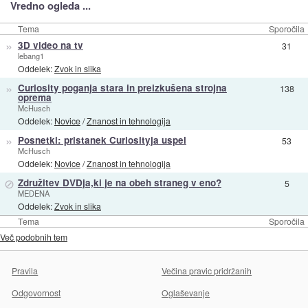
Vredno ogleda ...
Tema
Sporočila
»
3D video na tv
31
lebang1
Oddelek:
Zvok in slika
»
Curiosity poganja stara in preizkušena strojna
138
oprema
McHusch
Oddelek:
Novice
/
Znanost in tehnologija
»
Posnetki: pristanek Curiosityja uspel
53
McHusch
Oddelek:
Novice
/
Znanost in tehnologija
⊘
Združitev DVDja,ki je na obeh straneg v eno?
5
MEDENA
Oddelek:
Zvok in slika
Tema
Sporočila
Več podobnih tem
Pravila
Večina pravic pridržanih
Odgovornost
Oglaševanje