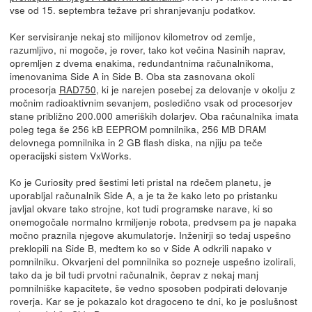
vse od 15. septembra težave pri shranjevanju podatkov.
Ker servisiranje nekaj sto milijonov kilometrov od zemlje,
razumljivo, ni mogoče, je rover, tako kot večina Nasinih naprav,
opremljen z dvema enakima, redundantnima računalnikoma,
imenovanima Side A in Side B. Oba sta zasnovana okoli
procesorja
RAD750
, ki je narejen posebej za delovanje v okolju z
močnim radioaktivnim sevanjem, posledično vsak od procesorjev
stane približno 200.000 ameriških dolarjev. Oba računalnika imata
poleg tega še 256 kB EEPROM pomnilnika, 256 MB DRAM
delovnega pomnilnika in 2 GB flash diska, na njiju pa teče
operacijski sistem VxWorks.
Ko je Curiosity pred šestimi leti pristal na rdečem planetu, je
uporabljal računalnik Side A, a je ta že kako leto po pristanku
javljal okvare tako strojne, kot tudi programske narave, ki so
onemogočale normalno krmiljenje robota, predvsem pa je napaka
močno praznila njegove akumulatorje. Inženirji so tedaj uspešno
preklopili na Side B, medtem ko so v Side A odkrili napako v
pomnilniku. Okvarjeni del pomnilnika so pozneje uspešno izolirali,
tako da je bil tudi prvotni računalnik, čeprav z nekaj manj
pomnilniške kapacitete, še vedno sposoben podpirati delovanje
roverja. Kar se je pokazalo kot dragoceno te dni, ko je poslušnost