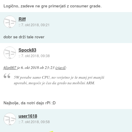
Logično, zadeve ne gre primerjati z consumer grade.
Riff
::
7. okt 2018, 09:21
dobr se drži tale rover
Spock83
::
7. okt 2018, 09:38
filip007
je
6. okt 2018 ob 23:23
izjavil
:
5W porabe samo CPU, no verjetno je še manj pri manjši
uporabi, mogoče je čas da gredo na mobilni ARM.
Najbolje, da notri dajo rPi :D
user1618
::
7. okt 2018, 09:58