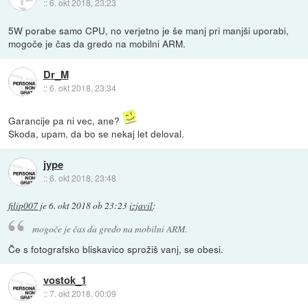
::
6. okt 2018, 23:23
5W porabe samo CPU, no verjetno je še manj pri manjši uporabi,
mogoče je čas da gredo na mobilni ARM.
Dr_M
::
6. okt 2018, 23:34
Garancije pa ni vec, ane?
Skoda, upam, da bo se nekaj let deloval.
jype
::
6. okt 2018, 23:48
filip007
je
6. okt 2018 ob 23:23
izjavil
:
mogoče je čas da gredo na mobilni ARM.
Če s fotografsko bliskavico sprožiš vanj, se obesi.
vostok_1
::
7. okt 2018, 00:09