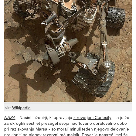
vir:
Wikipedia
- Nasini inženirji, ki upravljajo
z roverjem Curiosity
- ta je že
NASA
za okroglih šest let presegel svojo načrtovano obratovalno dobo
pri raziskovanju Marsa - so morali minuli teden
njegovo delovanje
preklopiti na njegov rezervni računalnik
. Rover je namreč imel že