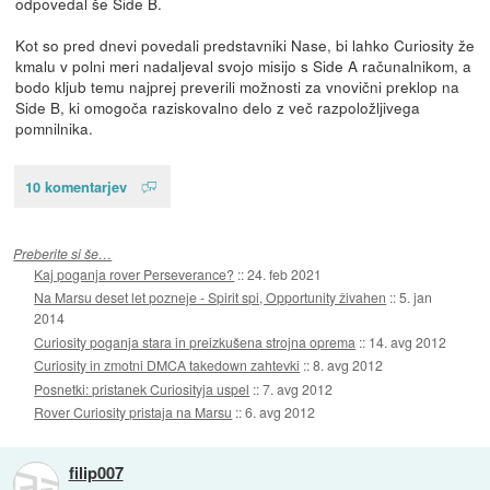
odpovedal še Side B.
Kot so pred dnevi povedali predstavniki Nase, bi lahko Curiosity že
kmalu v polni meri nadaljeval svojo misijo s Side A računalnikom, a
bodo kljub temu najprej preverili možnosti za vnovični preklop na
Side B, ki omogoča raziskovalno delo z več razpoložljivega
pomnilnika.
10 komentarjev
Preberite si še…
Kaj poganja rover Perseverance?
::
24. feb 2021
Na Marsu deset let pozneje - Spirit spi, Opportunity živahen
::
5. jan
2014
Curiosity poganja stara in preizkušena strojna oprema
::
14. avg 2012
Curiosity in zmotni DMCA takedown zahtevki
::
8. avg 2012
Posnetki: pristanek Curiosityja uspel
::
7. avg 2012
Rover Curiosity pristaja na Marsu
::
6. avg 2012
filip007