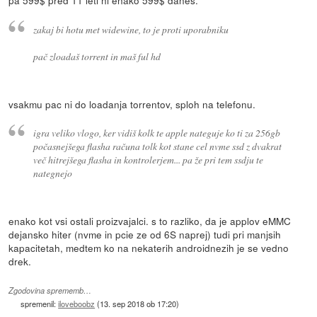
zakaj bi hotu met widewine, to je proti uporabniku
pač zloadaš torrent in maš ful hd
vsakmu pac ni do loadanja torrentov, sploh na telefonu.
igra veliko vlogo, ker vidiš kolk te apple nateguje ko ti za 256gb
počasnejšega flasha računa tolk kot stane cel nvme ssd z dvakrat
več hitrejšega flasha in kontrolerjem... pa že pri tem ssdju te
nategnejo
enako kot vsi ostali proizvajalci. s to razliko, da je applov eMMC
dejansko hiter (nvme in pcie ze od 6S naprej) tudi pri manjsih
kapacitetah, medtem ko na nekaterih androidnezih je se vedno
drek.
Zgodovina sprememb…
spremenil:
iloveboobz
(
13. sep 2018 ob 17:20
)