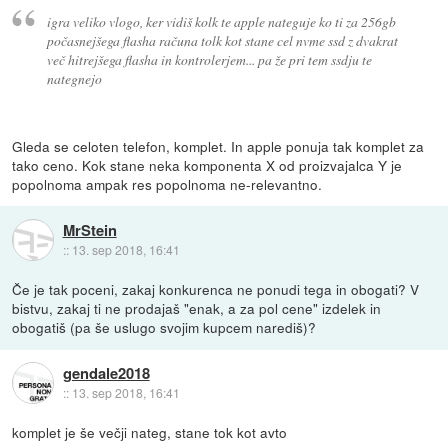
igra veliko vlogo, ker vidiš kolk te apple nateguje ko ti za 256gb
počasnejšega flasha računa tolk kot stane cel nvme ssd z dvakrat
več hitrejšega flasha in kontrolerjem... pa že pri tem ssdju te
nategnejo
Gleda se celoten telefon, komplet. In apple ponuja tak komplet za
tako ceno. Kok stane neka komponenta X od proizvajalca Y je
popolnoma ampak res popolnoma ne-relevantno.
MrStein
::
13. sep 2018, 16:41
Če je tak poceni, zakaj konkurenca ne ponudi tega in obogati? V
bistvu, zakaj ti ne prodajaš "enak, a za pol cene" izdelek in
obogatiš (pa še uslugo svojim kupcem narediš)?
gendale2018
::
13. sep 2018, 16:41
komplet je še večji nateg, stane tok kot avto