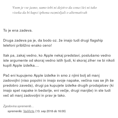
Vsem je vse jasno, samo tebi ni dejstvo da cena (še) ni tako
visoka da bi kupci iphona razmisljali o alternativah
To je ena zadeva.
Druga zadeva pa je, da bodo oz. že imajo tudi drugi flagship
telefoni približno enako ceno!
Itak pa, zakaj vedno, ko Apple nekaj predstavi, poslušamo vedno
iste argumente od skoraj vedno istih ljudi, ki skoraj ziher ne bi nikoli
kupili Apple izdelka....
Pač eni kupujemo Apple izdelke in smo z njimi bolj ali manj
zadovojlni (niso popolni in imajo svoje napake, večina nas se jih še
predobro zaveda), drugi pa kupujete izdelke drugih prodajalcev (ki
imajo spet napake in bedarije, eni večje, drugi manjše) in ste tudi
več ali manj zadovoljni in prav je tako.
Zgodovina sprememb…
spremenilo:
VaeVictis
(
13. sep 2018 ob 16:00
)