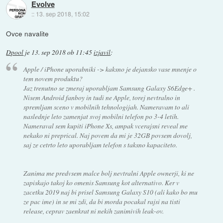
Evolve
::
13. sep 2018, 15:02
Ovce navalite
Dpool
je
13. sep 2018 ob 11:45
izjavil
:
Apple / iPhone uporabniki -> kaksno je dejansko vase mnenje o
tem novem produktu?
Jaz trenutno se zmeraj uporabljam Samsung Galaxy S6Edge+ .
Nisem Android fanboy in tudi ne Apple, torej nevtralno in
spremljam sceno v mobilnih tehnologijah. Nameravam to ali
naslednje leto zamenjat svoj mobilni telefon po 3-4 letih.
Nameraval sem kupiti iPhone Xs, ampak vcerajsni reveal me
nekako ni preprical. Naj povem da mi je 32GB povsem dovolj,
saj ze cetrto leto uporabljam telefon s taksno kapaciteto.
Zanima me predvsem malce bolj nevtralni Apple ownerji, ki ne
zapiskajo takoj ko omenis Samsung kot alternativo. Ker v
zacetku 2019 naj bi prisel Samsung Galaxy S10 (ali kako bo mu
ze pac ime) in se mi zdi, da bi morda pocakal rajsi na tisti
release, ceprav zaenkrat ni nekih zanimivih leak-ov.