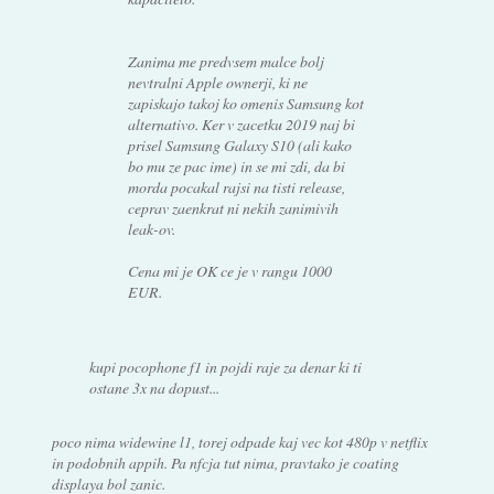
Zanima me predvsem malce bolj
nevtralni Apple ownerji, ki ne
zapiskajo takoj ko omenis Samsung kot
alternativo. Ker v zacetku 2019 naj bi
prisel Samsung Galaxy S10 (ali kako
bo mu ze pac ime) in se mi zdi, da bi
morda pocakal rajsi na tisti release,
ceprav zaenkrat ni nekih zanimivih
leak-ov.
Cena mi je OK ce je v rangu 1000
EUR.
kupi pocophone f1 in pojdi raje za denar ki ti
ostane 3x na dopust...
poco nima widewine l1, torej odpade kaj vec kot 480p v netflix
in podobnih appih. Pa nfcja tut nima, pravtako je coating
displaya bol zanic.