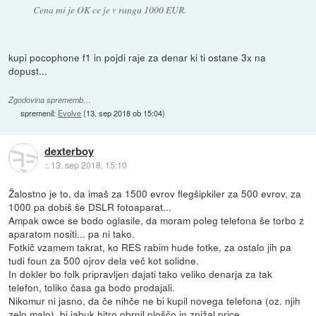
Cena mi je OK ce je v rangu 1000 EUR.
kupi pocophone f1 in pojdi raje za denar ki ti ostane 3x na
dopust...
Zgodovina sprememb…
spremenil:
Evolve
(
13. sep 2018 ob 15:04
)
dexterboy
::
13. sep 2018, 15:10
Žalostno je to, da imaš za 1500 evrov flegšipkiler za 500 evrov, za
1000 pa dobiš še DSLR fotoaparat...
Ampak owce se bodo oglasile, da moram poleg telefona še torbo z
aparatom nositi... pa ni tako.
Fotkič vzamem takrat, ko RES rabim hude fotke, za ostalo jih pa
tudi foun za 500 ojrov dela več kot solidne.
In dokler bo folk pripravljen dajati tako veliko denarja za tak
telefon, toliko časa ga bodo prodajali.
Nikomur ni jasno, da če nihče ne bi kupil novega telefona (oz. njih
zelo malo), bi jabuk hitro obrnil ploščo in znižal price.