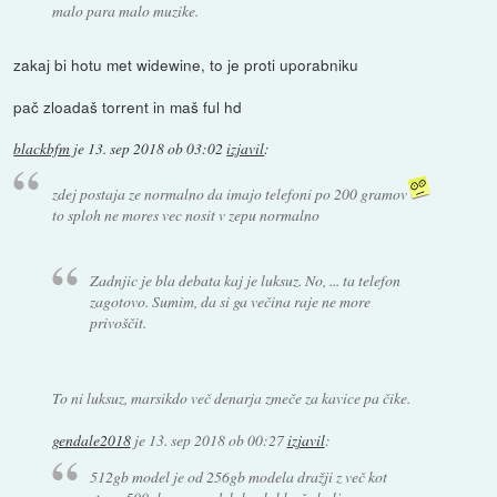
malo para malo muzike.
zakaj bi hotu met widewine, to je proti uporabniku
pač zloadaš torrent in maš ful hd
blackbfm
je
13. sep 2018 ob 03:02
izjavil
:
zdej postaja ze normalno da imajo telefoni po 200 gramov
to sploh ne mores vec nosit v zepu normalno
Zadnjic je bla debata kaj je luksuz. No, ... ta telefon
zagotovo. Sumim, da si ga večina raje ne more
privoščit.
To ni luksuz, marsikdo več denarja zmeče za kavice pa čike.
gendale2018
je
13. sep 2018 ob 00:27
izjavil
:
512gb model je od 256gb modela dražji z več kot