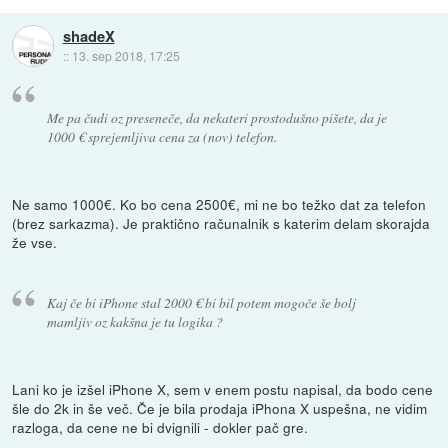
shadeX
::
13. sep 2018, 17:25
Me pa čudi oz preseneče, da nekateri prostodušno pišete, da je
1000 € sprejemljiva cena za (nov) telefon.
Ne samo 1000€. Ko bo cena 2500€, mi ne bo težko dat za telefon
(brez sarkazma). Je praktično računalnik s katerim delam skorajda
že vse.
Kaj če bi iPhone stal 2000 € bi bil potem mogoče še bolj
mamljiv oz kakšna je tu logika ?
Lani ko je izšel iPhone X, sem v enem postu napisal, da bodo cene
šle do 2k in še več. Če je bila prodaja iPhona X uspešna, ne vidim
razloga, da cene ne bi dvignili - dokler pač gre.