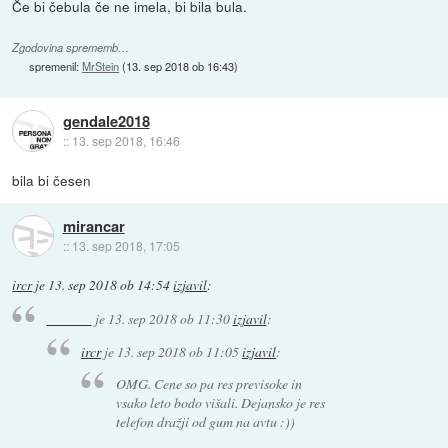
Če bi čebula če ne imela, bi bila bula.
Zgodovina sprememb…
spremenil:
MrStein
(
13. sep 2018 ob 16:43
)
gendale2018
::
13. sep 2018, 16:46
bila bi česen
mirancar
::
13. sep 2018, 17:05
ircr
je
13. sep 2018 ob 14:54
izjavil
:
je
13. sep 2018 ob 11:30
izjavil
:
ircr
je
13. sep 2018 ob 11:05
izjavil
:
OMG. Cene so pa res previsoke in
vsako leto bodo višali. Dejansko je res
telefon dražji od gum na avtu :))