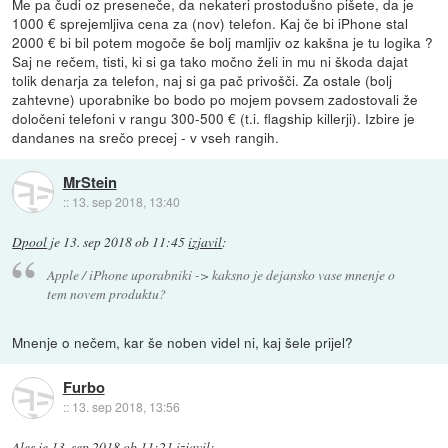
Me pa čudi oz preseneče, da nekateri prostodušno pišete, da je
1000 € sprejemljiva cena za (nov) telefon. Kaj če bi iPhone stal
2000 € bi bil potem mogoče še bolj mamljiv oz kakšna je tu logika ?
Saj ne rečem, tisti, ki si ga tako močno želi in mu ni škoda dajat
tolik denarja za telefon, naj si ga pač privošči. Za ostale (bolj
zahtevne) uporabnike bo bodo po mojem povsem zadostovali že
določeni telefoni v rangu 300-500 € (t.i. flagship killerji). Izbire je
dandanes na srečo precej - v vseh rangih.
MrStein
::
13. sep 2018, 13:40
Dpool
je
13. sep 2018 ob 11:45
izjavil
:
Apple / iPhone uporabniki -> kaksno je dejansko vase mnenje o
tem novem produktu?
Mnenje o nečem, kar še noben videl ni, kaj šele prijel?
Furbo
::
13. sep 2018, 13:56
Ales
je
13. sep 2018 ob 11:21
izjavil
: