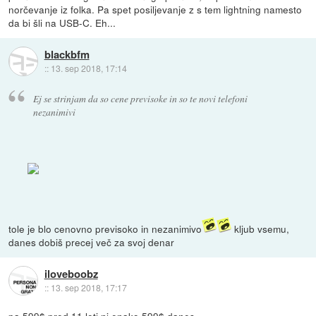
norčevanje iz folka. Pa spet posiljevanje z s tem lightning namesto
da bi šli na USB-C. Eh...
blackbfm
::
13. sep 2018, 17:14
Ej se strinjam da so cene previsoke in so te novi telefoni
nezanimivi
tole je blo cenovno previsoko in nezanimivo
kljub vsemu,
danes dobiš precej več za svoj denar
iloveboobz
::
13. sep 2018, 17:17
pa 599$ pred 11 leti ni enako 599$ danes.