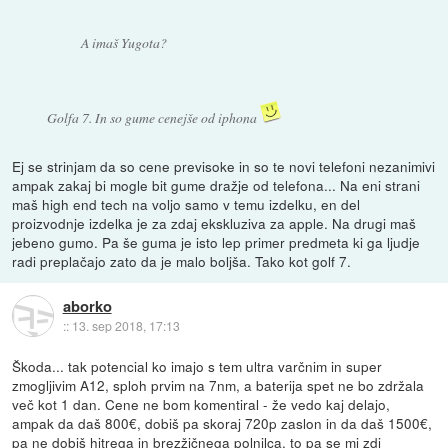
A imaš Yugota?
Golfa 7. In so gume cenejše od iphona
Ej se strinjam da so cene previsoke in so te novi telefoni nezanimivi
ampak zakaj bi mogle bit gume dražje od telefona... Na eni strani
maš high end tech na voljo samo v temu izdelku, en del
proizvodnje izdelka je za zdaj ekskluziva za apple. Na drugi maš
jebeno gumo. Pa še guma je isto lep primer predmeta ki ga ljudje
radi preplačajo zato da je malo boljša. Tako kot golf 7.
aborko
::
13. sep 2018, 17:13
Škoda... tak potencial ko imajo s tem ultra varčnim in super
zmogljivim A12, sploh prvim na 7nm, a baterija spet ne bo zdržala
več kot 1 dan. Cene ne bom komentiral - že vedo kaj delajo,
ampak da daš 800€, dobiš pa skoraj 720p zaslon in da daš 1500€,
pa ne dobiš hitrega in brezžičnega polnilca, to pa se mi zdi