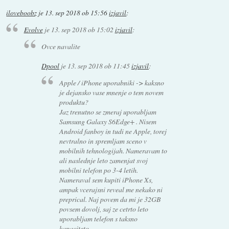
iloveboobz
je
13. sep 2018 ob 15:56
izjavil
:
Evolve
je
13. sep 2018 ob 15:02
izjavil
:
Ovce navalite
Dpool
je
13. sep 2018 ob 11:45
izjavil
:
Apple / iPhone uporabniki -> kaksno
je dejansko vase mnenje o tem novem
produktu?
Jaz trenutno se zmeraj uporabljam
Samsung Galaxy S6Edge+ . Nisem
Android fanboy in tudi ne Apple, torej
nevtralno in spremljam sceno v
mobilnih tehnologijah. Nameravam to
ali naslednje leto zamenjat svoj
mobilni telefon po 3-4 letih.
Nameraval sem kupiti iPhone Xs,
ampak vcerajsni reveal me nekako ni
preprical. Naj povem da mi je 32GB
povsem dovolj, saj ze cetrto leto
uporabljam telefon s taksno
kapaciteto.