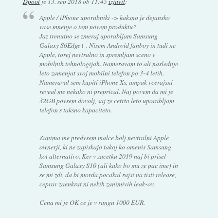
Dpool
je
13. sep 2018 ob 11:45
izjavil
:
Apple / iPhone uporabniki -> kaksno je dejansko
vase mnenje o tem novem produktu?
Jaz trenutno se zmeraj uporabljam Samsung
Galaxy S6Edge+ . Nisem Android fanboy in tudi ne
Apple, torej nevtralno in spremljam sceno v
mobilnih tehnologijah. Nameravam to ali naslednje
leto zamenjat svoj mobilni telefon po 3-4 letih.
Nameraval sem kupiti iPhone Xs, ampak vcerajsni
reveal me nekako ni preprical. Naj povem da mi je
32GB povsem dovolj, saj ze cetrto leto uporabljam
telefon s taksno kapaciteto.
Zanima me predvsem malce bolj nevtralni Apple
ownerji, ki ne zapiskajo takoj ko omenis Samsung
kot alternativo. Ker v zacetku 2019 naj bi prisel
Samsung Galaxy S10 (ali kako bo mu ze pac ime) in
se mi zdi, da bi morda pocakal rajsi na tisti release,
ceprav zaenkrat ni nekih zanimivih leak-ov.
Cena mi je OK ce je v rangu 1000 EUR.