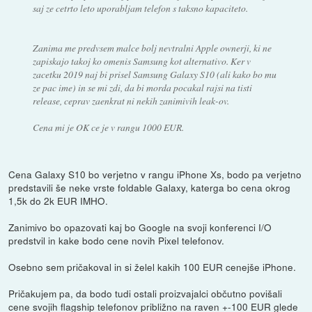
saj ze cetrto leto uporabljam telefon s taksno kapaciteto.
Zanima me predvsem malce bolj nevtralni Apple ownerji, ki ne
zapiskajo takoj ko omenis Samsung kot alternativo. Ker v
zacetku 2019 naj bi prisel Samsung Galaxy S10 (ali kako bo mu
ze pac ime) in se mi zdi, da bi morda pocakal rajsi na tisti
release, ceprav zaenkrat ni nekih zanimivih leak-ov.
Cena mi je OK ce je v rangu 1000 EUR.
Cena Galaxy S10 bo verjetno v rangu iPhone Xs, bodo pa verjetno
predstavili še neke vrste foldable Galaxy, katerga bo cena okrog
1,5k do 2k EUR IMHO.
Zanimivo bo opazovati kaj bo Google na svoji konferenci I/O
predstvil in kake bodo cene novih Pixel telefonov.
Osebno sem pričakoval in si želel kakih 100 EUR cenejše iPhone.
Pričakujem pa, da bodo tudi ostali proizvajalci občutno povišali
cene svojih flagship telefonov približno na raven +-100 EUR glede