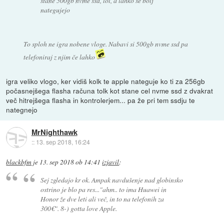
stane 500gb nvme ssd, lol, a lahko še bolj
nategujejo
To sploh ne igra nobene vloge. Nabavi si 500gb nvme ssd pa
telefoniraj z njim če lahko
igra veliko vlogo, ker vidiš kolk te apple nateguje ko ti za 256gb
počasnejšega flasha računa tolk kot stane cel nvme ssd z dvakrat
več hitrejšega flasha in kontrolerjem... pa že pri tem ssdju te
nategnejo
MrNighthawk
::
13. sep 2018, 16:24
blackbfm
je
13. sep 2018 ob 14:41
izjavil
:
Sej zgledajo kr ok. Ampak navdušenje nad globinsko
ostrino je blo pa res..."ahm.. to ima Huawei in
Honor že dve leti ali več, in to na telefonih za
300€". 8-) gotta love Apple.