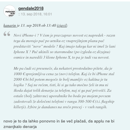
gendale2018
::
13. sep 2018, 16:01
kanarin
je
13. sep 2018 ob 13:40
izjavil
:
Novi iPhone-i ? V čem je pravzaprav novost oz napredek - razen
tega da morajo pač po urniku oz vnaprejšnjem planu pač
predstaviti "nove" modele ? Kaj imajo takega kar ni imel že lani
Iphone X ? Pač ukinili so staromodne (po izgledu oz dizajnu)
osmice in naredili 3 klone Iphone X, to pa je tudi vsa novost.
Me pa čudi oz preseneče, da nekateri prostodušno pišete, da je
1000 € sprejemljiva cena za (nov) telefon. Kaj če bi iPhone stal
2000 € bi bil potem mogoče še bolj mamljiv oz kakšna je tu
logika ? Saj ne rečem, tisti, ki si ga tako močno želi in mu ni
škoda dajat tolik denarja za telefon, naj si ga pač privošči. Za
ostale (bolj zahtevne) uporabnike bo bodo po mojem povsem
zadostovali že določeni telefoni v rangu 300-500 € (t.i. flagship
killerji). Izbire je dandanes na srečo precej - v vseh rangih.
novo je to da lahko ponovno in še več plačaš, da applu ne bi
zmanjkalo denarja