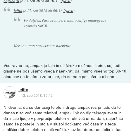
bajsibajsi
je
13. sep 2018 ob 10:12
izjavil
:
leiito
je
13. sep 2018 ob 06:13
izjavil
:
Po daljšem času se nabere, audio knjige mimogrede
vzamejo 64GB
Ker non-stop poslusas vse naenkrat.
Vse ravno ne, ampak je fajn imeti široko možnost izbire, sej tudi
glasne ne poslušamo vsega naenkrat, pa imamo vseeno top 30-40
albumov na telefonu za primer, da se nam posluša to ali ono.
leiito
::
13. sep 2018, 15:42
Ni dvoma, da so današnji telefoni dragi, ampak res je tudi, da to
danes niso več samo telefoni, ampak link do digitalnega sveta in
da imajo ljudje v povprečju telefon v roki več ur na dan, najbrž se
samo še postelje in stola v službi dotikamo več časa in s tega
stališča dober telefon ni nič večji luksuz kot dobra postelja in tudi