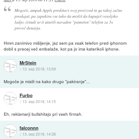
Mogoče, ampak Apple predstavi svoj proizvod in ga takoj začne
prodajat, pa zapakira vse tako da misliš da kupuješ vesoljsko
ladjo, četudi so ti uturili navaden "pameten" telefon za 3x
preveč denarja.
Hmm zanimivo mišljenje, jaz sem pa vsak telefon pred iphonom
dobil s precej več embalaže, kot pa jo ima katerikoli iphone.
MrStein
::
13. sep 2018, 13:59
Mogoče je mislil na kako drugo "pakiranje"...
Furbo
::
13. sep 2018, 14:15
Eh, reklamarji bullshitajo pri vseh firmah.
falconnn
::
13. sep 2018, 14:38