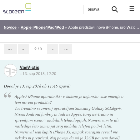
☰
Novice
»
Apple iPhone/iPad/iPod
»
Apple predstavil nove iPhone, uro Watch 4 in iOS 4
2
/ 9
««
«
»
»»
VaeVictis
::
13. sep 2018, 12:20
Dpool
je
13. sep 2018 ob 11:45
izjavil
:
Apple / iPhone uporabniki -> kaksno je dejansko vase mnenje o
tem novem produktu?
Jaz trenutno se zmeraj uporabljam Samsung Galaxy S6Edge+ .
Nisem Android fanboy in tudi ne Apple, torej nevtralno in
spremljam sceno v mobilnih tehnologijah. Nameravam to ali
naslednje leto zamenjat svoj mobilni telefon po 3-4 letih.
Nameraval sem kupiti iPhone Xs, ampak vcerajsni reveal me
nekako ni preprical. Naj povem da mi je 32GB povsem dovolj,