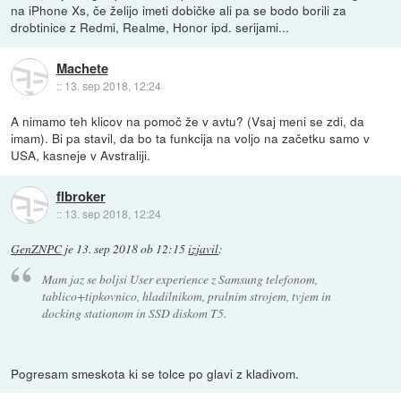
na iPhone Xs, če želijo imeti dobičke ali pa se bodo borili za
drobtinice z Redmi, Realme, Honor ipd. serijami...
Machete
::
13. sep 2018, 12:24
A nimamo teh klicov na pomoč že v avtu? (Vsaj meni se zdi, da
imam). Bi pa stavil, da bo ta funkcija na voljo na začetku samo v
USA, kasneje v Avstraliji.
flbroker
::
13. sep 2018, 12:24
GenZNPC
je
13. sep 2018 ob 12:15
izjavil
:
Mam jaz se boljsi User experience z Samsung telefonom,
tablico+tipkovnico, hladilnikom, pralnim strojem, tvjem in
docking stationom in SSD diskom T5.
Pogresam smeskota ki se tolce po glavi z kladivom.