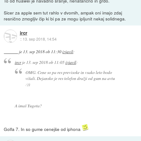
To od huawei je navadno sranje, nenatančno in grdo.
Sicer za apple sem tut rahlo v dvomih, ampak oni imajo zdaj
resnično zmogljiv čip ki bi pa ze mogu ipljunit nekaj solidnega.
ircr
::
13. sep 2018, 14:54
je
13. sep 2018 ob 11:30
izjavil
:
ircr
je
13. sep 2018 ob 11:05
izjavil
:
OMG. Cene so pa res previsoke in vsako leto bodo
višali. Dejansko je res telefon dražji od gum na avtu
:))
A imaš Yugota?
Golfa 7. In so gume cenejše od iphona