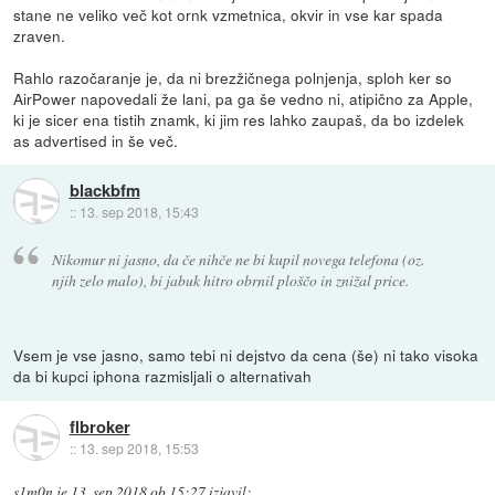
stane ne veliko več kot ornk vzmetnica, okvir in vse kar spada
zraven.
Rahlo razočaranje je, da ni brezžičnega polnjenja, sploh ker so
AirPower napovedali že lani, pa ga še vedno ni, atipično za Apple,
ki je sicer ena tistih znamk, ki jim res lahko zaupaš, da bo izdelek
as advertised in še več.
blackbfm
::
13. sep 2018, 15:43
Nikomur ni jasno, da če nihče ne bi kupil novega telefona (oz.
njih zelo malo), bi jabuk hitro obrnil ploščo in znižal price.
Vsem je vse jasno, samo tebi ni dejstvo da cena (še) ni tako visoka
da bi kupci iphona razmisljali o alternativah
flbroker
::
13. sep 2018, 15:53
s1m0n
je
13. sep 2018 ob 15:27
izjavil
: