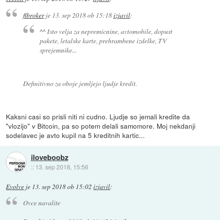
flbroker
je
13. sep 2018 ob 15:18
izjavil
:
^^ Isto velja za nepremicnine, avtomobile, dopust
pakete, letalske karte, prehrambene izdelke, TV
sprejemnike...
Definitivno za oboje jemljejo ljudje kredit.
Kaksni casi so prisli niti ni cudno. Ljudje so jemali kredite da
"vlozijo" v Bitcoin, pa so potem delali samomore. Moj nekdanji
sodelavec je avto kupil na 5 kreditnih kartic...
iloveboobz
::
13. sep 2018, 15:56
Evolve
je
13. sep 2018 ob 15:02
izjavil
:
Ovce navalite