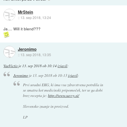
MrStein
::
13. sep 2018, 13:24
Ja.... Will it blend???
Jeronimo
::
13. sep 2018, 13:35
VaeVictis
je
13. sep 2018 ob 10:14
izjavil
:
Jeronimo
je
13. sep 2018 ob 10:13
izjavil
:
Prvi uradni EKG, ki ima vsa zdravstvena potrdila in
se smatra kot medicinski pripomoček, ter se ga dobi
brez recepta je:
http://www.savvy.si/
Slovensko znanje in proizvod.
LP