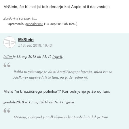
MrStein, če bi mel jst tolk denarja kot Apple bi ti dal zastojn
Zgodovina sprememb…
spremenilo:
gendale2018
(
13. sep 2018 ob 16:42
)
MrStein
::
13. sep 2018, 16:43
leiito
je
13. sep 2018 ob 15:42
izjavil
:
Rahlo razočaranje je, da ni brezžičnega polnjenja, sploh ker so
AirPower napovedali že lani, pa ga še vedno ni,
Misliš "ni brezžičnega polnilca"? Ker polnjenje je že od lani.
gendale2018
je
13. sep 2018 ob 16:41
izjavil
:
MrStein, če bi mel jst tolk denarja kot Apple bi ti dal zastojn