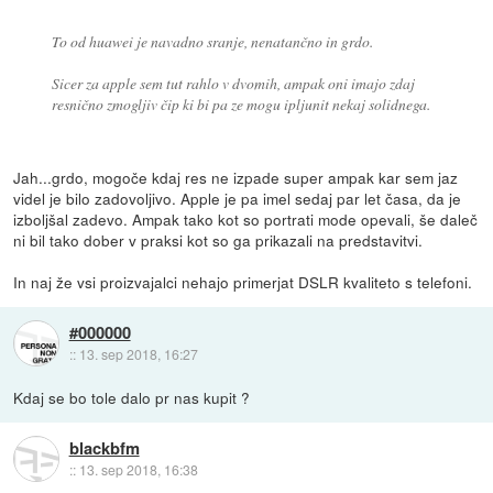
To od huawei je navadno sranje, nenatančno in grdo.
Sicer za apple sem tut rahlo v dvomih, ampak oni imajo zdaj
resnično zmogljiv čip ki bi pa ze mogu ipljunit nekaj solidnega.
Jah...grdo, mogoče kdaj res ne izpade super ampak kar sem jaz
videl je bilo zadovoljivo. Apple je pa imel sedaj par let časa, da je
izboljšal zadevo. Ampak tako kot so portrati mode opevali, še daleč
ni bil tako dober v praksi kot so ga prikazali na predstavitvi.
In naj že vsi proizvajalci nehajo primerjat DSLR kvaliteto s telefoni.
#000000
::
13. sep 2018, 16:27
Kdaj se bo tole dalo pr nas kupit ?
blackbfm
::
13. sep 2018, 16:38