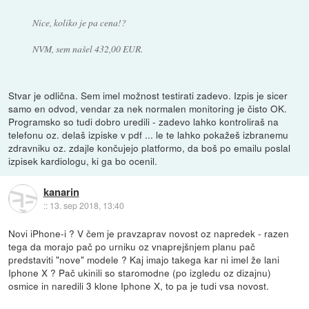
Nice, koliko je pa cena!?
NVM, sem našel 432,00 EUR.
Stvar je odlična. Sem imel možnost testirati zadevo. Izpis je sicer
samo en odvod, vendar za nek normalen monitoring je čisto OK.
Programsko so tudi dobro uredili - zadevo lahko kontroliraš na
telefonu oz. delaš izpiske v pdf ... le te lahko pokažeš izbranemu
zdravniku oz. zdajle končujejo platformo, da boš po emailu poslal
izpisek kardiologu, ki ga bo ocenil.
kanarin
::
13. sep 2018, 13:40
Novi iPhone-i ? V čem je pravzaprav novost oz napredek - razen
tega da morajo pač po urniku oz vnaprejšnjem planu pač
predstaviti "nove" modele ? Kaj imajo takega kar ni imel že lani
Iphone X ? Pač ukinili so staromodne (po izgledu oz dizajnu)
osmice in naredili 3 klone Iphone X, to pa je tudi vsa novost.