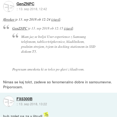
GenZNPC
::
13. sep 2018, 12:42
flbroker
je
13. sep 2018 ob 12:24
izjavil
:
GenZNPC
je
13. sep 2018 ob 12:15
izjavil
:
Mam jaz se boljsi User experience z Samsung
telefonom, tablico+tipkovnico, hladilnikom,
pralnim strojem, tvjem in docking stationom in SSD
diskom T5.
Pogresam smeskota ki se tolce po glavi z kladivom.
Nimas se kaj tolct, zadeve so fenomenalno dobre in samoumevne.
Priporocam.
FX6300B
::
13. sep 2018, 13:22
huh zmlet pa za v štrudl