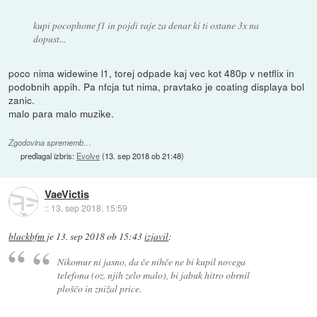
kupi pocophone f1 in pojdi raje za denar ki ti ostane 3x na
dopust...
poco nima widewine l1, torej odpade kaj vec kot 480p v netflix in
podobnih appih. Pa nfcja tut nima, pravtako je coating displaya bol
zanic.
malo para malo muzike.
Zgodovina sprememb…
predlagal izbris:
Evolve
(
13. sep 2018 ob 21:48
)
VaeVictis
::
13. sep 2018, 15:59
blackbfm
je
13. sep 2018 ob 15:43
izjavil
:
Nikomur ni jasno, da če nihče ne bi kupil novega
telefona (oz. njih zelo malo), bi jabuk hitro obrnil
ploščo in znižal price.