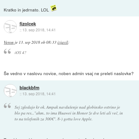
Kratko in jedrnato. LOL
fizolcek
::
13. sep 2018, 14:41
Veron
je
13. sep 2018 ob 08:33
izjavil
:
iOS 4?
Še vedno v naslovu novice, noben admin vsaj ne preleti naslovke?
blackbfm
::
13. sep 2018, 14:41
Sej zgledajo kr ok. Ampak navdušenje nad globinsko ostrino je
blo pa res..."ahm.. to ima Huawei in Honor že dve leti ali več, in
to na telefonih za 300€". 8-) gotta love Apple.