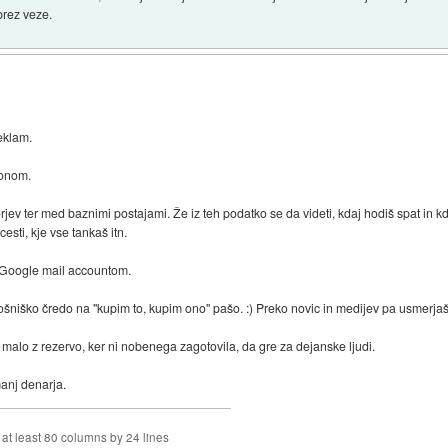
brez veze.
eklam.
fonom.
jev ter med baznimi postajami. Že iz teh podatko se da videti, kdaj hodiš spat in kd
esti, kje vse tankaš itn.
n Google mail accountom.
rošniško čredo na "kupim to, kupim ono" pašo. :) Preko novic in medijev pa usmerjaš
ti malo z rezervo, ker ni nobenega zagotovila, da gre za dejanske ljudi.
manj denarja.
f at least 80 columns by 24 lines