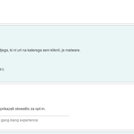
tjega, ki ni url na katerega sem kliknil, je malware.
:41
)
prikazati obvestilo za opt-in.
joy gang-bang experience.