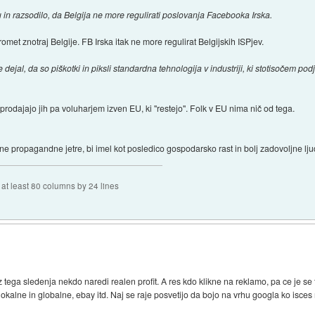
 in razsodilo, da Belgija ne more regulirati poslovanja Facebooka Irska.
met znotraj Belgije. FB Irska itak ne more regulirat Belgijskih ISPjev.
jal, da so piškotki in piksli standardna tehnologija v industriji, ki stotisočem po
 prodajajo jih pa voluharjem izven EU, ki "restejo". Folk v EU nima nič od tega.
 propagandne jetre, bi imel kot posledico gospodarsko rast in bolj zadovoljne lju
f at least 80 columns by 24 lines
 tega sledenja nekdo naredi realen profit. A res kdo klikne na reklamo, pa ce je se t
, lokalne in globalne, ebay itd. Naj se raje posvetijo da bojo na vrhu googla ko isces