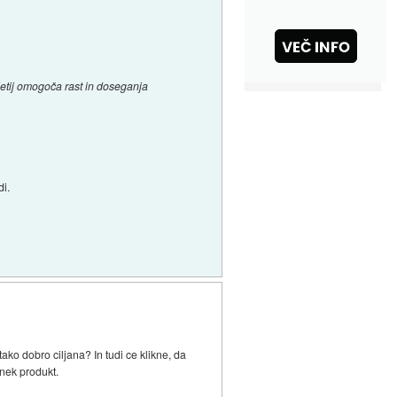
djetij omogoča rast in doseganja
di.
ako dobro ciljana? In tudi ce klikne, da
 nek produkt.