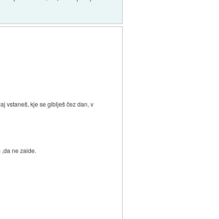
aj vstaneš, kje se giblješ čez dan, v
 ,da ne zaide.