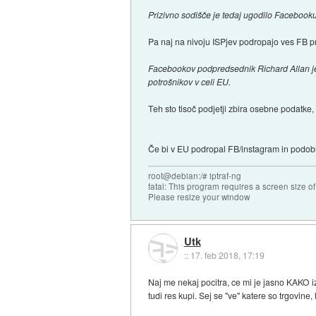
Prizivno sodišče je tedaj ugodilo Facebooku
Pa naj na nivoju ISPjev podropajo ves FB pro
Facebookov podpredsednik Richard Allan je de
potrošnikov v celi EU.
Teh sto tisoč podjetji zbira osebne podatke,
Če bi v EU podropal FB/instagram in podobne
root@debian:/# iptraf-ng
fatal: This program requires a screen size o
Please resize your window
Utk
::
17. feb 2018, 17:19
Naj me nekaj pocitra, ce mi je jasno KAKO iz
tudi res kupi. Sej se "ve" katere so trgovine