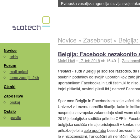
Evropska vesoljska agencija razvija svojo rak
Novice
»
Zasebnost
»
Belgija
Novice
Belgija: Facebook nezakonito s
arhiv
Matej Huš
::
17. feb 2018
ob 16:40
Zasebnost
Forum
Reuters
- Tudi v Belgiji je sodišče
razsodilo
, da 
mali oglasi
osebnih podatkov od svojih uporabnikov, zato j
teme zadnjih 24h
uporabnikom Facebooka in tudi tistim, ki to niso
Članki
trajni piškotki, nevidni piksli itd.) namreč Facebo
Zaposlitve
Spor med Belgijo in Facebookom se je začel leta
brskaj
Univerzi v Leuvnu naročila študijo, kako in kol
Ostalo
nasprotju z evropsko zakonodajo sledi vsem obi
pravila
2015 je belgijsko sodišče pritrdilo CPP in Faceb
belgijska sodišča nimajo pristojnosti v konkretn
pritožbe je bila
celo uporaba
besed browser in coo
le v nizozemščini, francoščini ali nemščini. Čeprav