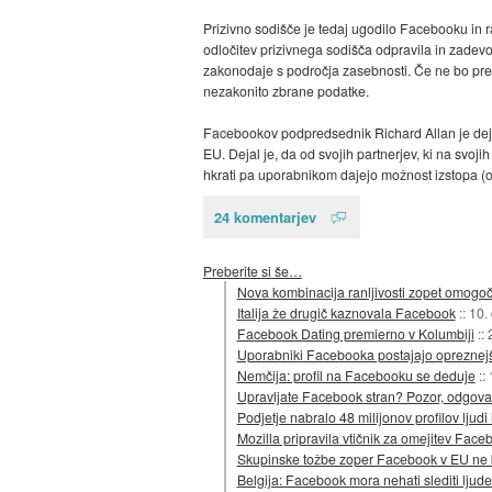
Prizivno sodišče je tedaj ugodilo Facebooku in ra
odločitev prizivnega sodišča odpravila in zadevo 
zakonodaje s področja zasebnosti. Če ne bo pren
nezakonito zbrane podatke.
Facebookov podpredsednik Richard Allan je dejal, 
EU. Dejal je, da od svojih partnerjev, ki na svo
hkrati pa uporabnikom dajejo možnost izstopa (o
24 komentarjev
Preberite si še…
Nova kombinacija ranljivosti zopet omogoč
Italija že drugič kaznovala Facebook
::
10.
Facebook Dating premierno v Kolumbiji
::
Uporabniki Facebooka postajajo opreznejš
Nemčija: profil na Facebooku se deduje
::
Upravljate Facebook stran? Pozor, odgova
Podjetje nabralo 48 milijonov profilov ljudi 
Mozilla pripravila vtičnik za omejitev Fac
Skupinske tožbe zoper Facebook v EU ne
Belgija: Facebook mora nehati slediti ljude