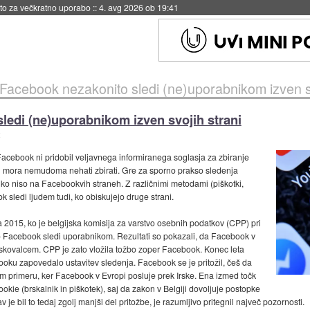
eto za večkratno uporabo
::
4. avg 2026 ob 19:41
: Facebook nezakonito sledi (ne)uporabnikom izven sv
ledi (ne)uporabnikom izven svojih strani
Facebook ni pridobil veljavnega informiranega soglasja za zbiranje
ih mora nemudoma nehati zbirati. Gre za sporno prakso sledenja
, ko niso na Facebookvih straneh. Z različnimi metodami (piškotki,
ok sledi ljudem tudi, ko obiskujejo druge strani.
 2015, ko je belgijska komisija za varstvo osebnih podatkov (CPP) pri
iko Facebook sledi uporabnikom. Rezultati so pokazali, da Facebook v
skovalcem. CPP je zato vložila tožbo zoper Facebook. Konec leta
ooku zapovedalo ustavitev sledenja. Facebook se je pritožil, češ da
em primeru, ker Facebook v Evropi posluje prek Irske. Ena izmed točk
kie (brskalnik in piškotek), saj da zakon v Belgiji dovoljuje postopke
 je bil to tedaj zgolj manjši del pritožbe, je razumljivo pritegnil največ pozornosti.