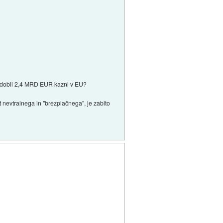
kov dobil 2,4 MRD EUR kazni v EU?
t nevtralnega in "brezplačnega", je zabito