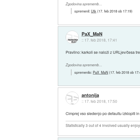
Zgodovina sprememb…
spremenil:
Utk
(
17. feb 2018 ob 17:19
)
PaX_MaN
::
17. feb 2018, 17:41
Pravilno: karkoli se naloži z URLjev/česa tre
Zgodovina sprememb…
spremenilo:
PaX_MaN
(
17. feb 2018 ob 17
antonija
::
17. feb 2018, 17:50
Cimprej vso sledenjo po defaultu izklopiti in 
Statistically 3 out of 4 involved usually en