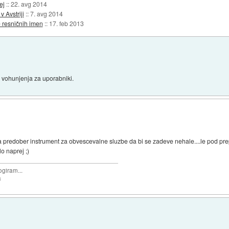
ej
::
22. avg 2014
 Avstriji
::
7. avg 2014
 resničnih imen
::
17. feb 2013
 vohunjenja za uporabniki.
e pa predober instrument za obvescevalne sluzbe da bi se zadeve nehale....le pod pr
lo naprej ;)
ogiram...
a