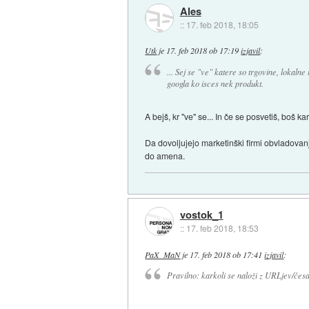
Ales
::
17. feb 2018, 18:05
Utk
je
17. feb 2018 ob 17:19
izjavil
:
... Sej se "ve" katere so trgovine, lokalne
googla ko isces nek produkt.
A bejš, kr "ve" se... In če se posvetiš, boš
Da dovoljujejo marketinški firmi obvladovanj
do amena.
vostok_1
::
17. feb 2018, 18:53
PaX_MaN
je
17. feb 2018 ob 17:41
izjavil
:
Pravilno: karkoli se naloži z URLjev/česa 