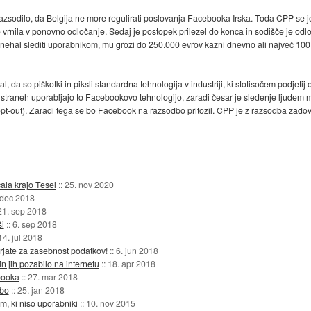
zsodilo, da Belgija ne more regulirati poslovanja Facebooka Irska. Toda CPP se je pr
vrnila v ponovno odločanje. Sedaj je postopek prilezel do konca in sodišče je odloč
ehal slediti uporabnikom, mu grozi do 250.000 evrov kazni dnevno ali največ 100 m
da so piškotki in piksli standardna tehnologija v industriji, ki stotisočem podjetij
jih straneh uporabljajo to Facebookovo tehnologijo, zaradi česar je sledenje ljudem 
pt-out). Zaradi tega se bo Facebook na razsodbo pritožil. CPP je z razsodba zadov
ala krajo Tesel
::
25. nov 2020
 dec 2018
21. sep 2018
i
::
6. sep 2018
14. jul 2018
rjate za zasebnost podatkov!
::
6. jun 2018
in jih pozabilo na internetu
::
18. apr 2018
ebooka
::
27. mar 2018
 bo
::
25. jan 2018
m, ki niso uporabniki
::
10. nov 2015