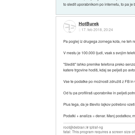
to sledit uporabnikom po internetu, to pa je 
HotBurek
::
17. feb 2018, 20:24
Pa poglej iz drugega zornega kota, ne teh r
V mestu je 100.000 ljudi, vsak s svojim tele
"Slediš" lahko premike telefona preko senzor
katere trgovine hodiš, kdaj se pelješ po avtoc
Vse te podatke po možnosti združiš z FB i
Od tu pa profiliraš uporabnike in pelješ pot
Plus tega, da je število lajkov potrebno vze
Podatki + analiza = denar. Manj podatkov, 
root@debian:/# iptraf-ng
fatal: This program requires a screen size o