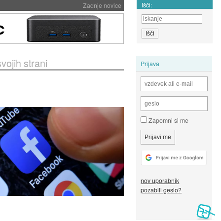
Išči:
Zadnje novice
ojih strani
Prijava
Zapomni si me
nov uporabnik
pozabili geslo?