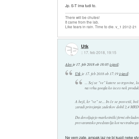
Jp. S-T ima tudi to.
There will be chutes!
It came from the lab.
Like tears in rain. Time to die. v_1 2012-21
Utk
::
17. feb 2018, 19:15
Ales
je
17. feb 2018 ob 18:05
izjavil
:
Utk
je
17. feb 2018 ob 17:19
izjavil
:
... Sej se "ve" katere so trgovine, l
na vrhu googla ko isces nek produk
A bejš, kr "ve" se... In če se posvetiš, b
zaradi prirejanja zadetkov dobil 2,4 M
Da dovoljujejo marketinški firmi obvladov
prevarantsko predstavlja kot nevtralnega 
Ne vem zate, ampak jaz ne bi kupil neke stva