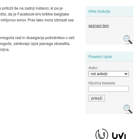
itožil še na zadnji instanci, ki pa je
Hitre funkcije
ilo, da je Facebook kriv kršitve belgijske
ilijonov evrov. Prav tako mora izbrisati vse
seznam tem
 omogoča rast in doseganja potrošnikov v celi
mogoče, zahtevajo izpis jasnega obvestila,
oljna.
Posebni izpisi
Avtor:
Ključna beseda: