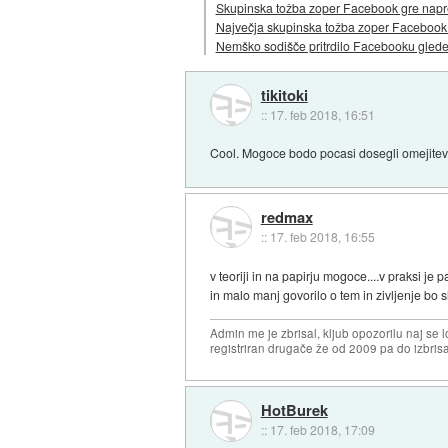
Skupinska tožba zoper Facebook gre napr
Največja skupinska tožba zoper Facebook v
Nemško sodišče pritrdilo Facebooku glede
tikitoki
::
17. feb 2018, 16:51
Cool. Mogoce bodo pocasi dosegli omejitev
redmax
::
17. feb 2018, 16:55
v teoriji in na papirju mogoce....v praksi j
in malo manj govorilo o tem in zivljenje bo s
Admin me je zbrisal, kljub opozorilu naj se l
registriran drugače že od 2009 pa do izbris
HotBurek
::
17. feb 2018, 17:09