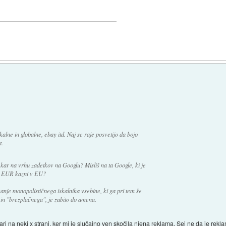
okalne in globalne, ebay itd. Naj se raje posvetijo da bojo
t.
oš kar na vrhu zadetkov na Googlu? Misliš na ta Google, ki je
RD EUR kazni v EU?
anje monopolističnega iskalnika vsebine, ki ga pri tem še
in "brezplačnega", je zabito do amena.
ri na neki x strani, ker mi je slučajno ven skočila njena reklama. Sej ne da je rek