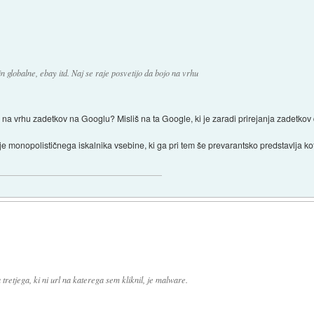
 in globalne, ebay itd. Naj se raje posvetijo da bojo na vrhu
 kar na vrhu zadetkov na Googlu? Misliš na ta Google, ki je zaradi prirejanja zadet
e monopolističnega iskalnika vsebine, ki ga pri tem še prevarantsko predstavlja ko
tretjega, ki ni url na katerega sem kliknil, je malware.