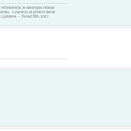
 ničvredneža, je ideologija ničesar
ažniku - v zameno za državni denar
 Ljubljane. -- Tomaž Štih, 2021