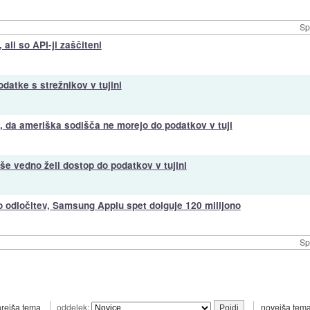
Sp
ali so API-ji zaščiteni
odatke s strežnikov v tujini
v, da ameriška sodišča ne morejo do podatkov v tuji
e vedno želi dostop do podatkov v tujini
o odločitev, Samsung Applu spet dolguje 120 milijono
Sp
arejša tema
oddelek:
novejša tem