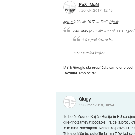
PaX_MaN
::
20. okt 2017, 12:46
njyngs
je
20. okt 2017 ob 12:40
izjavil
:
PaX_MaN
je
19. okt 2017 ob 13:37
izjavil
9-0 v prid države bo.
Vir? Kristalna kugla?
MS & Google sta prepričala samo eno sodno
Rezultat je/bo očiten.
Glugy
::
26. mar 2018, 00:54
To bo še čudno. Kaj če Rusija in EU sprejmet
direktno zahtevat podatke. Pa če ta protiu
to totalna zmešnjava. Ker lahko pravo EU n
Tole sodišče bo odločilo je ima ZDA kot svet