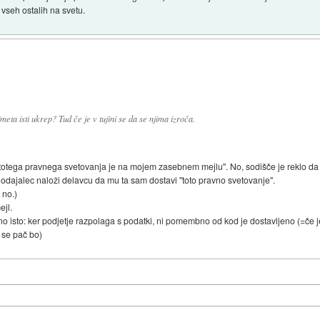
vseh ostalih na svetu.
eta isti ukrep? Tud če je v tujini se da se njima izroča.
 totega pravnega svetovanja je na mojem zasebnem mejlu". No, sodišče je reklo da n
dajalec naloži delavcu da mu ta sam dostavi "toto pravno svetovanje".
 no.)
ejl.
 isto: ker podjetje razpolaga s podatki, ni pomembno od kod je dostavljeno (=če j
se pač bo)