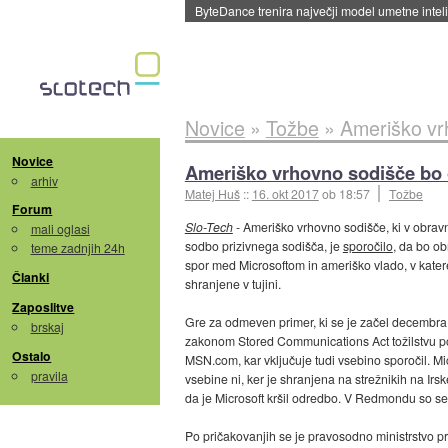
ByteDance trenira največji model umetne intel
Novice
»
Tožbe
»
Ameriško vr
Novice
Ameriško vrhovno sodišče bo o
arhiv
Matej Huš
::
16. okt 2017
ob 18:57
Tožbe
Forum
Slo-Tech
- Ameriško vrhovno sodišče, ki v obravn
mali oglasi
sodbo prizivnega sodišča, je
sporočilo
, da bo o
teme zadnjih 24h
spor med Microsoftom in ameriško vlado, v katere
Članki
shranjene v tujini.
Zaposlitve
Gre za odmeven primer, ki se je začel decembra 
brskaj
zakonom Stored Communications Act tožilstvu p
Ostalo
MSN.com, kar vključuje tudi vsebino sporočil. Mic
pravila
vsebine ni, ker je shranjena na strežnikih na Irsk
da je Microsoft kršil odredbo. V Redmondu so se p
Po pričakovanjih se je pravosodno ministrstvo pri