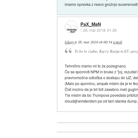
imamo opravka z resno grožnjo suverenosti 
PaX_MaN
::
26. mar 2018, 01:36
Glugy
je
26. mar 2018 ob 00:54
izjavil
:
To bo še čudno. Kaj če Rusija in EU sprejm
Tehnično mamo mi to že požegnano.
Če se spomniš NPM in bruke z "joj, rezultat
pravnomočna odločba o dostopu do IJZ, delo
(Malo po spominu, ampak mislm da je kr tko
Čist možno da je bil toti zasebno mail guglm
Tle mislm da bo Trumpova povedala približno
cloud@amsterdam pa od tam stanka dump, 