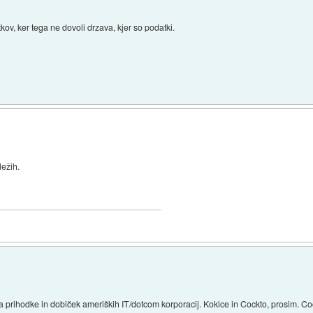
kov, ker tega ne dovoli drzava, kjer so podatki.
.
ležih.
 prihodke in dobiček ameriških IT/dotcom korporacij. Kokice in Cockto, prosim. C