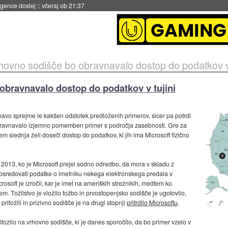
igence doslej
::
včeraj ob 21:37
hovno sodišče bo obravnavalo dostop do podatkov v 
bravnavalo dostop do podatkov v tujini
avo sprejme le kakšen odstotek predloženih primerov, sicer pa potrdi
bravnavalo izjemno pomemben primer s področja zasebnosti. Gre za
m slednja želi doseči dostop do podatkov, ki jih ima Microsoft fizično
2013, ko je Microsoft prejel sodno odredbo, da mora v skladu z
osredovati podatke o imetniku nekega elektronskega predala v
rosoft je izročil, kar je imel na ameriških strežnikih, medtem ko
em. Tožilstvo je vložilo tožbo in prvostopenjsko sodišče je ugotovilo,
ritožili in prizivno sodišče je na drugi stopnji
pritrdilo Microsoftu
.
tožilo na vrhovno sodišče, ki je danes sporočilo, da bo primer vzelo v