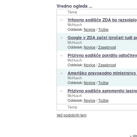
Vredno ogleda ...
Tema
»
Vrhovno sodišče ZDA bo razsojalo, 
McHusch
Oddelek:
Novice
/
Tožbe
»
Google v ZDA začel izročati tudi p
McHusch
Oddelek:
Novice
/
Zasebnost
»
Prizivno sodišče potrdilo odločite
McHusch
Oddelek:
Novice
/
Zasebnost
»
Ameriško pravosodno ministrstvo š
McHusch
Oddelek:
Novice
/
Tožbe
»
Prizivno sodišče spremenilo lastn
McHusch
Oddelek:
Novice
/
Tožbe
Tema
Več podobnih tem
« st