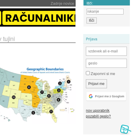
Išči:
Zadnje novice
tujini
Prijava
Zapomni si me
nov uporabnik
pozabili geslo?