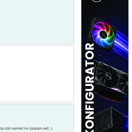
oca-coli namreč ne zaupam več. :)