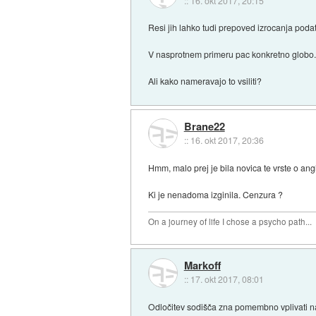
::
16. okt 2017, 20:15
Resi jih lahko tudi prepoved izrocanja podat
V nasprotnem primeru pac konkretno globo
Ali kako nameravajo to vsiliti?
Brane22
::
16. okt 2017, 20:36
Hmm, malo prej je bila novica te vrste o ang
Ki je nenadoma izginila. Cenzura ?
On a journey of life I chose a psycho path...
Markoff
::
17. okt 2017, 08:01
Odločitev sodišča zna pomembno vplivati na