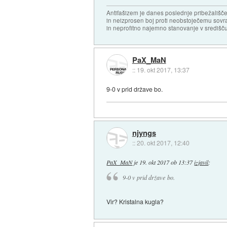
Antifašizem je danes poslednje pribežališče
in neizprosen boj proti neobstoječemu sovr
in neprofitno najemno stanovanje v središču
PaX_MaN
::
19. okt 2017, 13:37
9-0 v prid države bo.
njyngs
::
20. okt 2017, 12:40
PaX_MaN
je
19. okt 2017 ob 13:37
izjavil
:
9-0 v prid države bo.
Vir? Kristalna kugla?