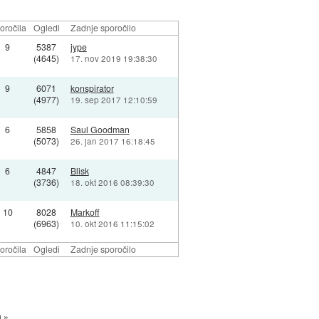
oročila
Ogledi
Zadnje sporočilo
9
5387
jype
(4645)
17. nov 2019 19:38:30
9
6071
konspirator
(4977)
19. sep 2017 12:10:59
6
5858
Saul Goodman
(5073)
26. jan 2017 16:18:45
6
4847
Blisk
(3736)
18. okt 2016 08:39:30
10
8028
Markoff
(6963)
10. okt 2016 11:15:02
oročila
Ogledi
Zadnje sporočilo
a »