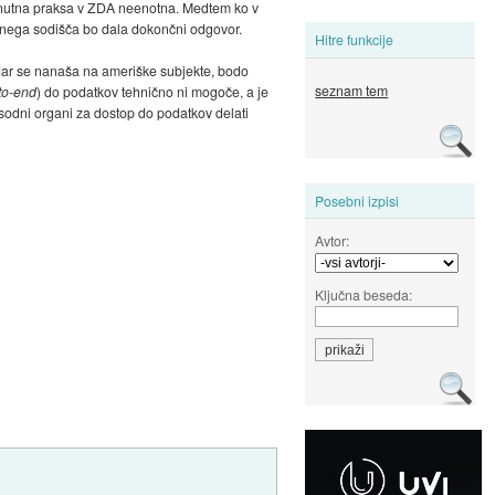
trenutna praksa v ZDA neenotna. Medtem ko v
ovnega sodišča bo dala dokončni odgovor.
Hitre funkcije
kadar se nanaša na ameriške subjekte, bodo
seznam tem
to-end
) do podatkov tehnično ni mogoče, a je
osodni organi za dostop do podatkov delati
Posebni izpisi
Avtor:
Ključna beseda: