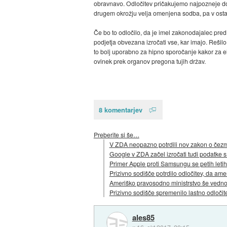
obravnavo. Odločitev pričakujemo najpozneje do 
drugem okrožju velja omenjena sodba, pa v ostal
Če bo to odločilo, da je imel zakonodajalec pred
podjetja obvezana izročati vse, kar imajo. Rešilo j
to bolj uporabno za hipno sporočanje kakor za el
ovinek prek organov pregona tujih držav.
8 komentarjev
Preberite si še…
V ZDA neopazno potrdili nov zakon o čez
Google v ZDA začel izročati tudi podatke s s
Primer Apple proti Samsungu se petih letih
Prizivno sodišče potrdilo odločitev, da ame
Ameriško pravosodno ministrstvo še vedno ž
Prizivno sodišče spremenilo lastno odloči
ales85