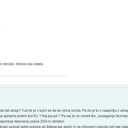
:
 okrožje, država vsa ostala.
a isti ukrep? Tud če je v tujini se da se njima izroča. Pa če je to v nasprotju z u
krep sprejme potem tud EU ? Kaj pa pol ? Pa sej to ne moreš tko...poseganje čez
asprotuje delovanju prava ZDA in obratno.
oven policaj večje pravice do tistega kar sploh ni na njihovem ozemlju kot vse osta