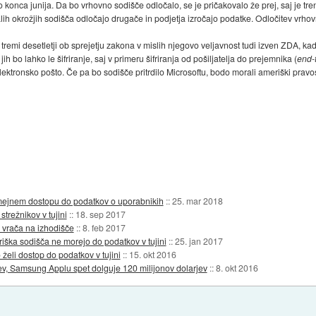
konca junija. Da bo vrhovno sodišče odločalo, se je pričakovalo že prej, saj je 
ih okrožjih sodišča odločajo drugače in podjetja izročajo podatke. Odločitev vrh
 tremi desetletji ob sprejetju zakona v mislih njegovo veljavnost tudi izven ZDA, 
ih bo lahko le šifriranje, saj v primeru šifriranja od pošiljatelja do prejemnika (
end-
ektronsko pošto. Če pa bo sodišče pritrdilo Microsoftu, bodo morali ameriški prav
mejnem dostopu do podatkov o uporabnikih
::
25. mar 2018
trežnikov v tujini
::
18. sep 2017
 vrača na izhodišče
::
8. feb 2017
riška sodišča ne morejo do podatkov v tujini
::
25. jan 2017
eli dostop do podatkov v tujini
::
15. okt 2016
tev, Samsung Applu spet dolguje 120 milijonov dolarjev
::
8. okt 2016