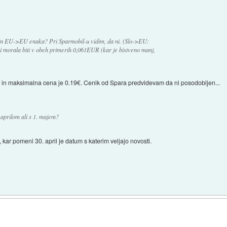
in EU->EU enaka? Pri Sparmobil-u vidim, da ni. (Slo->EU:
orala biti v obeh primerih 0,061EUR (kar je bistveno manj,
05€ in maksimalna cena je 0.19€. Cenik od Spara predvidevam da ni posodobljen...
. aprilom ali s 1. majem?
, kar pomeni 30. april je datum s katerim veljajo novosti.