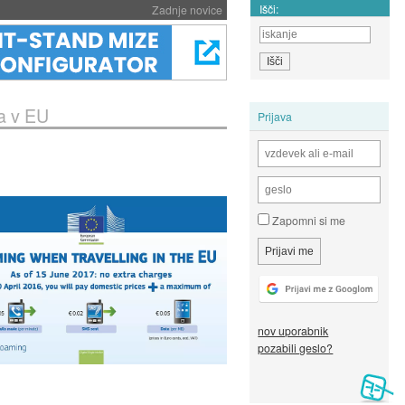
Išči:
Zadnje novice
a v EU
Prijava
Zapomni si me
nov uporabnik
pozabili geslo?