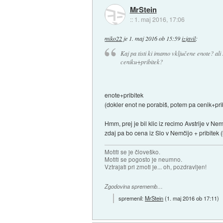
MrStein
::
1. maj 2016, 17:06
miko22
je
1. maj 2016 ob 15:59
izjavil
:
Kaj pa tisti ki imamo vključene enote? ali
ceniku+pribitek?
enote+pribitek
(dokler enot ne porabiš, potem pa cenik+pri
Hmm, prej je bil klic iz recimo Avstrije v 
zdaj pa bo cena iz Slo v Nemčijo + pribitek (
Motiti se je človeško.
Motiti se pogosto je neumno.
Vztrajati pri zmoti je... oh, pozdravljen!
Zgodovina sprememb…
spremenil:
MrStein
(
1. maj 2016 ob 17:11
)