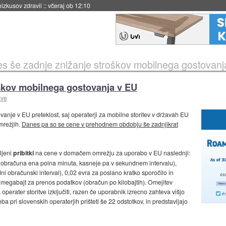
naslednji dve leti
::
včeraj ob 11:37
s še zadnje znižanje stroškov mobilnega gostovanj
škov mobilnega gostovanja v EU
ave
vanje v EU preteklost, saj operaterji za mobilne storitev v državah EU
mrežjih.
Danes pa so se cene v prehodnem obdobju še zadnjikrat
ljeni
pribitki
na cene v domačem omrežju za uporabo v EU naslednji:
 obračuna ena polna minuta, kasneje pa v sekundnem intervalu),
 obračunski interval), 0,02 evra za poslano kratko sporočilo in
a megabajt za prenos podatkov (obračun po kilobajtih). Omejitev
perater storitve izključiti, razen če uporabnik izrecno zahteva višjo
eba pri slovenskih operaterjih prišteti še 22 odstotkov, in predstavljajo