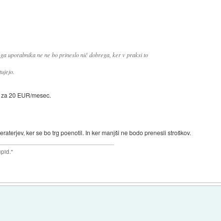
ga uporabnika ne ne bo prineslo nič dobrega, ker v praksi to
ujejo.
ci za 20 EUR/mesec.
raterjev, ker se bo trg poenotil. In ker manjši ne bodo prenesli stroškov.
upid."