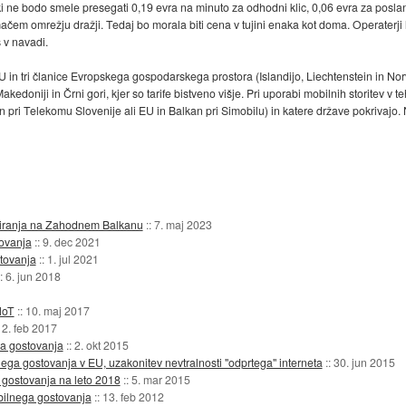
 ne bodo smele presegati 0,19 evra na minuto za odhodni klic, 0,06 evra za posla
ačem omrežju dražji. Tedaj bo morala biti cena v tujini enaka kot doma. Operaterj
s v navadi.
 in tri članice Evropskega gospodarskega prostora (Islandijo, Liechtenstein in No
Makedoniji in Črni gori, kjer so tarife bistveno višje. Pri uporabi mobilnih storitev 
n pri Telekomu Slovenije ali EU in Balkan pri Simobilu) in katere države pokrivajo. 
diranja na Zahodnem Balkanu
::
7. maj 2023
ovanja
::
9. dec 2021
tovanja
::
1. jul 2021
::
6. jun 2018
HoT
::
10. maj 2017
:
2. feb 2017
ga gostovanja
::
2. okt 2015
ga gostovanja v EU, uzakonitev nevtralnosti "odprtega" interneta
::
30. jun 2015
 gostovanja na leto 2018
::
5. mar 2015
bilnega gostovanja
::
13. feb 2012