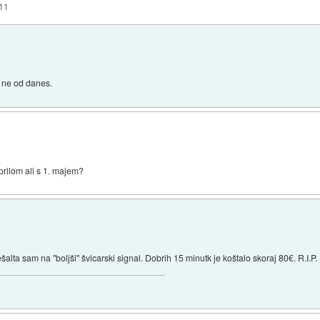
011
, ne od danes.
aprilom ali s 1. majem?
alta sam na "boljši" švicarski signal. Dobrih 15 minutk je koštalo skoraj 80€. R.I.P.