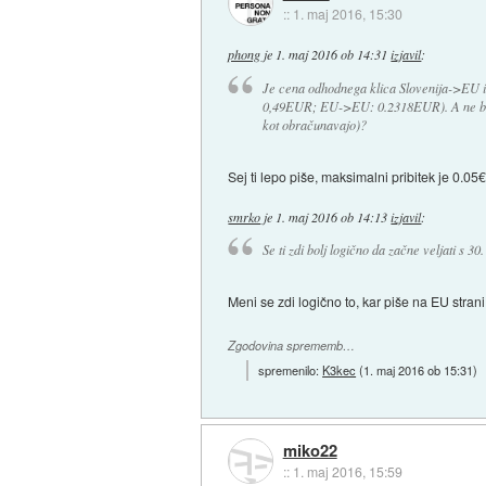
::
1. maj 2016, 15:30
phong
je
1. maj 2016 ob 14:31
izjavil
:
Je cena odhodnega klica Slovenija->EU 
0,49EUR; EU->EU: 0.2318EUR). A ne bi m
kot obračunavajo)?
Sej ti lepo piše, maksimalni pribitek je 0.
smrko
je
1. maj 2016 ob 14:13
izjavil
:
Se ti zdi bolj logično da začne veljati s 30
Meni se zdi logično to, kar piše na EU strani
Zgodovina sprememb…
spremenilo:
K3kec
(
1. maj 2016 ob 15:31
)
miko22
::
1. maj 2016, 15:59