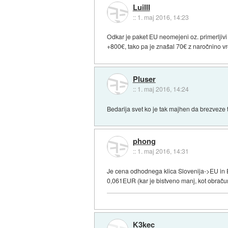
LuiIII
::
1. maj 2016, 14:23
Odkar je paket EU neomejeni oz. primerljivi
+800€, tako pa je znašal 70€ z naročnino vr
Pluser
::
1. maj 2016, 14:24
Bedarija svet ko je tak majhen da brezveze t
phong
::
1. maj 2016, 14:31
Je cena odhodnega klica Slovenija->EU in 
0,061EUR (kar je bistveno manj, kot obrač
K3kec