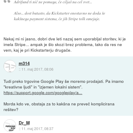
Adrifund ti nič ne pomaga, če ciljaš na cel svet...
Also... dost butasto, da Kickstarter enostavno ne doda še
kakšnega payment sistema, če jih Stripe tolk omejuje.
Nekaj mi ni jasno, dobri dve leti nazaj sem uporabljal storitev, ki je
imela Stripe... ampak je šlo skozi brez problema, tako da res ne
vem, kaj je pri Kickstarterju drugače.
m314
::
11. maj 2017, 08:06
Tudi preko trgovine Google Play še moremo prodajati. Pa imamo
"kreativne ljudi" in "izjemen lokalni sistem".
https://support.google.com/googleplay/a...
Morda kdo ve, obstaja za to kakšna ne preveč komplicirana
rešitev?
Dr_M
::
11. maj 2017, 08:37