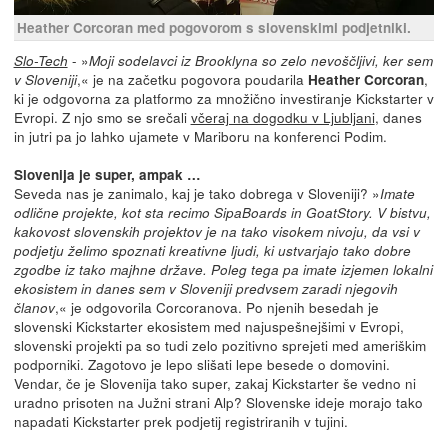
Heather Corcoran med pogovorom s slovenskimi podjetniki.
- »
Slo-Tech
Moji sodelavci iz Brooklyna so zelo nevoščljivi, ker sem
,« je na začetku pogovora poudarila
,
v Sloveniji
Heather Corcoran
ki je odgovorna za platformo za množično investiranje Kickstarter v
Evropi. Z njo smo se srečali
včeraj na dogodku v Ljubljani
, danes
in jutri pa jo lahko ujamete v Mariboru na konferenci Podim.
Slovenija je super, ampak …
Seveda nas je zanimalo, kaj je tako dobrega v Sloveniji? »
Imate
odlične projekte, kot sta recimo SipaBoards in GoatStory. V bistvu,
kakovost slovenskih projektov je na tako visokem nivoju, da vsi v
podjetju želimo spoznati kreativne ljudi, ki ustvarjajo tako dobre
zgodbe iz tako majhne države. Poleg tega pa imate izjemen lokalni
ekosistem in danes sem v Sloveniji predvsem zaradi njegovih
,« je odgovorila Corcoranova. Po njenih besedah je
članov
slovenski Kickstarter ekosistem med najuspešnejšimi v Evropi,
slovenski projekti pa so tudi zelo pozitivno sprejeti med ameriškim
podporniki. Zagotovo je lepo slišati lepe besede o domovini.
Vendar, če je Slovenija tako super, zakaj Kickstarter še vedno ni
uradno prisoten na Južni strani Alp? Slovenske ideje morajo tako
napadati Kickstarter prek podjetij registriranih v tujini.