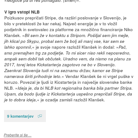
»
«.
Mogoče pa bi res pomagalo. (smeh)
V igro vstopi NLB
Poizkusov prepričati Stripe, da razširi poslovanje v Slovenijo, je
bilo v preteklosti že kar nekaj. Največ energije je v to vložil
podjetnik in svetovalec za platforme za množično financiranje Niko
Klanšek. »
Bil sem že v kontaktu s Stripom. Pošiljal sem jim mejle,
jih klical po Skypu, probal sem že bolj ali manj vse, kar sem se
,« je svoje napore razložil Klanšek in dodal: »
lahko spomnil
Pač,
smo premajhen trg za podjetje. To mi sicer niso rekli neposredno,
ampak sem dobil tak občutek. Uradno vem, da nismo na planu za
2017, torej letos Kickstarterja zagotovo ne bo v Slovenijo.
Zaenkrat Slovenija tudi ni na seznamu držav, kamor se Stripe
« Vendar Klanšek še ni vrgel puške v
namerava širiti prihodnje leto.
koruzo. Povezal je ljudi iz Kicstarterja in največje slovenske banke
NLB. »
Ideja je, da bi NLB kot regionalna banka bila partner Stripa.
Upam, da bodo ljudje iz Kickstarterja uspešno prepričali Stripe, da
,« je ozadje zamisli razložil Klanšek.
je to dobra ideja
9 komentarjev
Preberite si še…