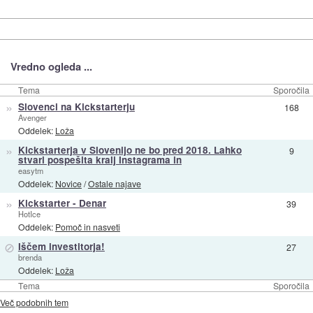
Vredno ogleda ...
Tema
Sporočila
»
Slovenci na Kickstarterju
168
Avenger
Oddelek:
Loža
»
Kickstarterja v Slovenijo ne bo pred 2018. Lahko
9
stvari pospešita kralj Instagrama in
easytm
Oddelek:
Novice
/
Ostale najave
»
Kickstarter - Denar
39
HotIce
Oddelek:
Pomoč in nasveti
⊘
Iščem investitorja!
27
brenda
Oddelek:
Loža
Tema
Sporočila
Več podobnih tem