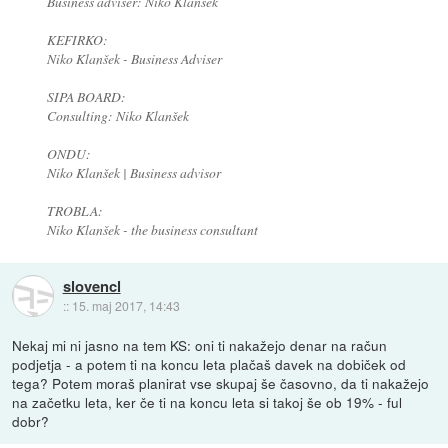
Business adviser: Niko Klansek
KEFIRKO:
Niko Klanšek - Business Adviser
SIPA BOARD:
Consulting: Niko Klanšek
ONDU:
Niko Klanšek | Business advisor
TROBLA:
Niko Klanšek - the business consultant
slovencl
::
15. maj 2017, 14:43
Nekaj mi ni jasno na tem KS: oni ti nakažejo denar na račun
podjetja - a potem ti na koncu leta plačaš davek na dobiček od
tega? Potem moraš planirat vse skupaj še časovno, da ti nakažejo
na začetku leta, ker če ti na koncu leta si takoj še ob 19% - ful
dobr?