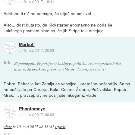
::
10. maj 2017, 18:41
Adrifund ti nič ne pomaga, če ciljaš na cel svet...
Also... dost butasto, da Kickstarter enostavno ne doda še
kakšnega payment sistema, če jih Stripe tolk omejuje.
Markoff
::
10. maj 2017, 20:23
Bi pomagalo, če pošljemo kakšnega politika, recimo predsednika
države, da poizkuša prepričati Stripe, da pospeši stvari?
Dobro, Pahor je kot Zemlja za vesoljce - pretežno neškodljiv. Samo
ne pošiljajte pa Cerarja, Kolar Celarc, Židana, Počivalška, Kopač
Mrak, ... pravzaprav ne pošiljajte nikogar iz vlade.
Phantomeye
::
11. maj 2017, 00:03
ahac
je
10. maj 2017 ob 18:41
izjavil
: