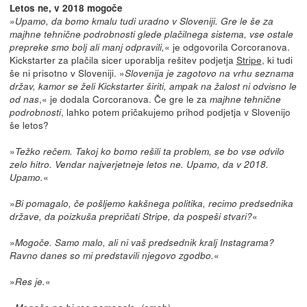
Letos ne, v 2018 mogoče
»
Upamo, da bomo kmalu tudi uradno v Sloveniji. Gre le še za
majhne tehnične podrobnosti glede plačilnega sistema, vse ostale
« je odgovorila Corcoranova.
prepreke smo bolj ali manj odpravili,
Kickstarter za plačila sicer uporablja rešitev podjetja
Stripe
, ki tudi
še ni prisotno v Sloveniji. »
Slovenija je zagotovo na vrhu seznama
držav, kamor se želi Kickstarter širiti, ampak na žalost ni odvisno le
,« je dodala Corcoranova. Če gre le za
od nas
majhne tehnične
, lahko potem pričakujemo prihod podjetja v Slovenijo
podrobnosti
še letos?
»
Težko rečem. Takoj ko bomo rešili ta problem, se bo vse odvilo
zelo hitro. Vendar najverjetneje letos ne. Upamo, da v 2018.
«
Upamo.
»
Bi pomagalo, če pošljemo kakšnega politika, recimo predsednika
«
države, da poizkuša prepričati Stripe, da pospeši stvari?
»
Mogoče. Samo malo, ali ni vaš predsednik kralj Instagrama?
«
Ravno danes so mi predstavili njegovo zgodbo.
»
«
Res je.