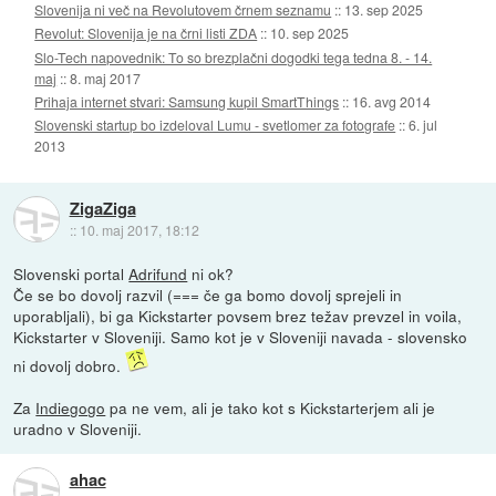
Slovenija ni več na Revolutovem črnem seznamu
::
13. sep 2025
Revolut: Slovenija je na črni listi ZDA
::
10. sep 2025
Slo-Tech napovednik: To so brezplačni dogodki tega tedna 8. - 14.
maj
::
8. maj 2017
Prihaja internet stvari: Samsung kupil SmartThings
::
16. avg 2014
Slovenski startup bo izdeloval Lumu - svetlomer za fotografe
::
6. jul
2013
ZigaZiga
::
10. maj 2017, 18:12
Slovenski portal
Adrifund
ni ok?
Če se bo dovolj razvil (=== če ga bomo dovolj sprejeli in
uporabljali), bi ga Kickstarter povsem brez težav prevzel in voila,
Kickstarter v Sloveniji. Samo kot je v Sloveniji navada - slovensko
ni dovolj dobro.
Za
Indiegogo
pa ne vem, ali je tako kot s Kickstarterjem ali je
uradno v Sloveniji.
ahac