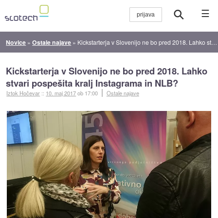
☰
Novice
»
Ostale najave
»
Kickstarterja v Slovenijo ne bo pred 2018. Lahko stvari pospešita kralj Instagrama in NLB?
Kickstarterja v Slovenijo ne bo pred 2018. Lahko
stvari pospešita kralj Instagrama in NLB?
Iztok Hočevar
::
10. maj 2017
ob 17:00
Ostale najave