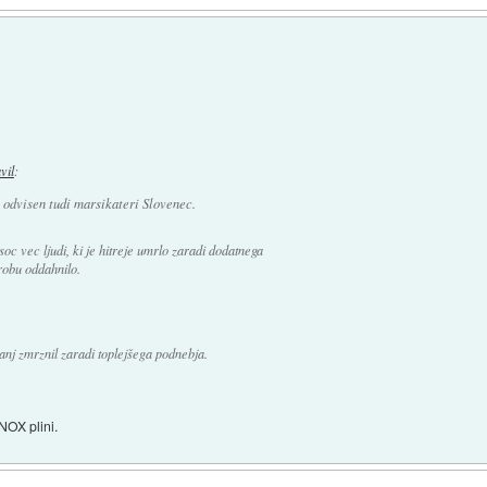
avil
:
e odvisen tudi marsikateri Slovenec.
isoc vec ljudi, ki je hitreje umrlo zaradi dodatnega
robu oddahnilo.
nj zmrznil zaradi toplejšega podnebja.
NOX plini.