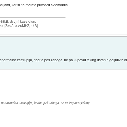
acijami, ker si ne morete privoščit avtomobila.
 48kB, dvojni kasetofon,
X-81 [Z80A, 3.25MHZ, 1kB]
nenormalno zastruplja, hodite peš zaboga, ne pa kupovat faking usranih goljufivih di
ne nenormalno zastruplja, hodite peš zaboga, ne pa kupovat faking