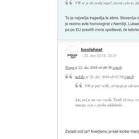
VW se je do sedaj uspel zmenit celo to, d
To je največja tragedija te afere. Slovenij
je recimo avte homologiral v Nemčiji, Luksem
pa po EU pravilih mora upoštevat, če kdorkol
boolsheat
::
22. dec 2016, 22:31
Truga
je
22. dec 2016 ob 08:56
izjavil
:
nekikr
je
22. dec 2016 ob 07:58
izjavil
:
VW je pač velik, od njega je odvise
Aja, pol je pa vse vredu. Tistih 10 tisoc 
natega, si je v grobu oddahnilo.
Zaradi co2-ja? Kvečjemu je kak klošar manj