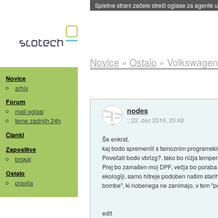
Spletne strani začele streči oglase za agente
Novice
»
Ostalo
»
Volkswagen 
Novice
arhiv
Forum
nodes
mali oglasi
::
22. dec 2016, 20:48
teme zadnjih 24h
Članki
Še enkrat,
kaj bodo spremenili s famoznim programskim
Zaposlitve
Povečali bodo vbrizg?. tako bo nižja tempera
brskaj
Prej bo zamašen moj DPF, večja bo poraba (
Ostalo
ekologiji, samo hitreje podoben našim starih
pravila
bombe", ki nobenega ne zanimajo, v tem "po
edit