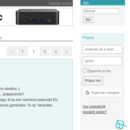
Išči:
Zadnje novice
v
Prijava
2
«
1
3
4
»
Zapomni si me
no obratno ;)
...dušebrižniki?
gu, ki bo kar naenkrat zadovoljil EU
rovine garažistov. To so "ekološke
nov uporabnik
pozabili geslo?