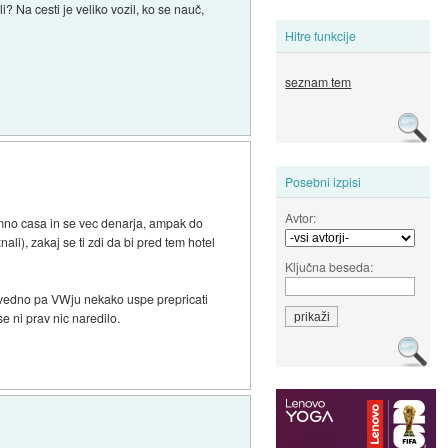
i? Na cesti je veliko vozil, ko se nauč,
Hitre funkcije
seznam tem
Posebni izpisi
Avtor:
omno casa in se vec denarja, ampak do
ali), zakaj se ti zdi da bi pred tem hotel
Ključna beseda:
e vedno pa VWju nekako uspe prepricati
e ni prav nic naredilo.