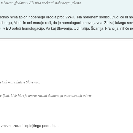
a tehnicno gledano v EU niso prekrsili nobenega zakona.
a recimo nima sploh nobenega orodja proti VW-ju. Na nobenem sodišču, tudi če bi ho
burgu, Malti, in oni morajo rečt, da je homologacija neveljavna. Za kaj takega seved
i v EU potrdi homologacijo. Pa kaj Slovenija, tudi Italija, Španija, Francija, nihče 
n tudi marsikateri Slovenec.
vec ljudi, ki je hitreje umrlo zaradi dodatnega onesnazenja od vw
 zmrznil zaradi toplejšega podnebja.