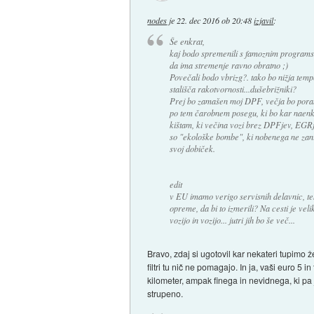
nodes
je
22. dec 2016 ob 20:48
izjavil
:
Še enkrat,
kaj bodo spremenili s famoznim programsk
da ima stremenje ravno obratno ;)
Povečali bodo vbrizg?. tako bo nižja temp
stališča rakotvornosti...dušebrižniki?
Prej bo zamašen moj DPF, večja bo poraba
po tem čarobnem posegu, ki bo kar naenkr
kištam, ki večina vozi brez DPFjev, EGRje
so "ekološke bombe", ki nobenega ne zani
svoj dobiček.
edit
v EU imamo verigo servisnih delavnic, tehn
opreme, da bi to izmerili? Na cesti je veli
vozijo in vozijo... jutri jih bo še več...
Bravo, zdaj si ugotovil kar nekateri tupimo 
filtri tu nič ne pomagajo. In ja, vaši euro 5
kilometer, ampak finega in nevidnega, ki pa j
strupeno.