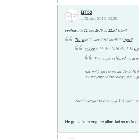
BT52
::
23. dec 2016, 03:26
boolsheat
je
22. dec 2016 ob 22:31
izjavil
:
Truga
je
22. dec 2016 ob 08:56
izjavil
:
nekikr
je
22. dec 2016 ob 07:58
izj
VW je pač velik, od njega j
Aja, pol je pa vse vredu. Tistih 10 t
onesnazenja od vw natega, si je v g
Zaradi co2-ja? Kvečjemu je kak klošar ma
Ne gre za karcerogene pline, kot so recimo 