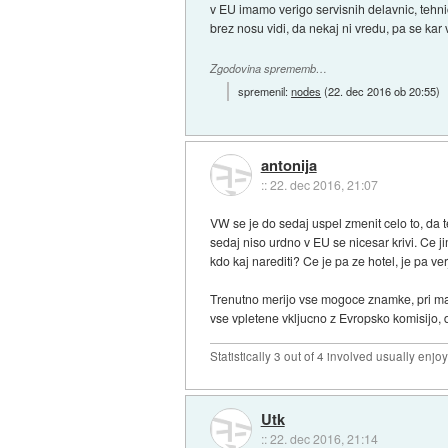
v EU imamo verigo servisnih delavnic, tehničn
brez nosu vidi, da nekaj ni vredu, pa se kar voz
Zgodovina sprememb…
spremenil:
nodes
(
22. dec 2016 ob 20:55
)
antonija
::
22. dec 2016, 21:07
VW se je do sedaj uspel zmenit celo to, da
sedaj niso urdno v EU se nicesar krivi. Ce ji
kdo kaj narediti? Ce je pa ze hotel, je pa ve
Trenutno merijo vse mogoce znamke, pri mar
vse vpletene vkljucno z Evropsko komisijo, da
Statistically 3 out of 4 involved usually en
Utk
::
22. dec 2016, 21:14