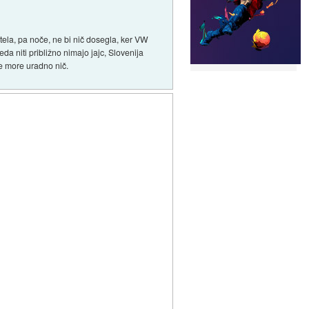
tela, pa noče, ne bi nič dosegla, ker VW
a niti približno nimajo jajc, Slovenija
ne more uradno nič.