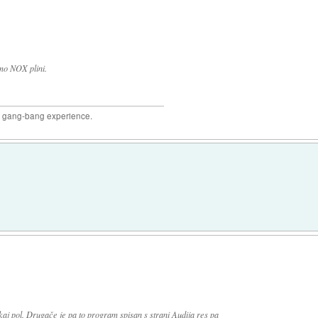
mo NOX plini.
joy gang-bang experience.
kaj pol. Drugače je pa to program spisan s strani Audija res pa