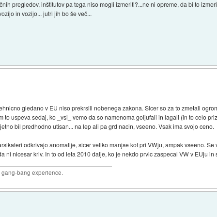
ih pregledov, inštitutov pa tega niso mogli izmeriti?...ne ni opreme, da bi to izmeril
ijo in vozijo... jutri jih bo še več...
 tehnicno gledano v EU niso prekrsili nobenega zakona. SIcer so za to zmetali ogr
m to uspeva sedaj, ko _vsi_ vemo da so namenoma goljufali in lagali (in to celo prizn
rjetno bil predhodno utisan... na lep ali pa grd nacin, vseeno. Vsak ima svojo ceno.
sikateri odkrivajo anomalije, sicer veliko manjse kot pri VWju, ampak vseeno. S
 ni nicesar kriv. In to od leta 2010 dalje, ko je nekdo prvic zaspecal VW v EUju in s
joy gang-bang experience.