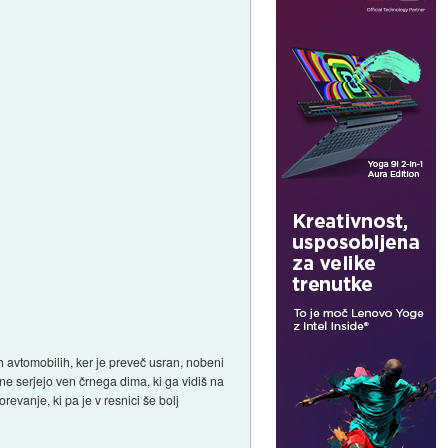
ih avtomobilih, ker je preveč usran, nobeni
a ne serjejo ven črnega dima, ki ga vidiš na
revanje, ki pa je v resnici še bolj