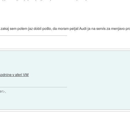
 zakaj sem potem jaz dobil pošto, da moram peljat Audi-ja na servis za menjavo 
kodnine v aferi VW
er>,