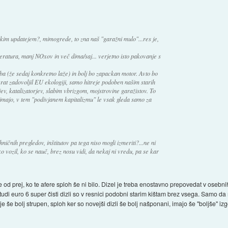
im updatejem?, mimogrede, to zna naš "garažni mulo"...res je,
eratura, manj NOxov in več dima/saj... verjetno isto pakovanje s
 (že sedaj konkretno laže) in bolj bo zapackan motor. Avto bo
at zadovoljil EU ekologiji, samo hitreje podoben našim starih
v, katalizatorjev, slabim vbrizgom, mojstrovine garažistov. To
majo, v tem "podivjanem kapitalizmu" le vsak gleda samo za
ičnih pregledov, inštitutov pa tega niso mogli izmeriti?...ne ni
ko vozil, ko se nauč, brez nosu vidi, da nekaj ni vredu, pa se kar
že od prej, ko te afere sploh še ni bilo. Dizel je treba enostavno prepovedat v osebn
 in tudi euro 6 super čisti dizli so v resnici podobni starim kištam brez vsega. Samo d
e še bolj strupen, sploh ker so novejši dizli še bolj našponani, imajo še "boljše" izgo