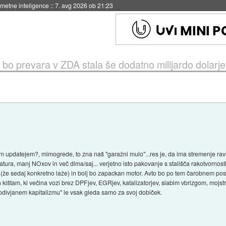
 umetne inteligence
::
7. avg 2026 ob 21:23
bo prevara v ZDA stala še dodatno milijardo dolarje
 updatejem?, mimogrede, to zna naš "garažni mulo"...res je, da ima stremenje rav
tura, manj NOxov in več dima/saj... verjetno isto pakovanje s stališča rakotvornosti
že sedaj konkretno laže) in bolj bo zapackan motor. Avto bo po tem čarobnem pose
 kištam, ki večina vozi brez DPFjev, EGRjev, katalizatorjev, slabim vbrizgom, mojst
divjanem kapitalizmu" le vsak gleda samo za svoj dobiček.