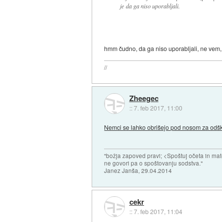
je da ga niso uporabljali.
hmm čudno, da ga niso uporabljali, ne vem,
//
Zheegec
::
7. feb 2017, 11:00
Nemci se lahko obrišejo pod nosom za odš
"božja zapoved pravi; <Spoštuj očeta in mat
ne govori pa o spoštovanju sodstva."
Janez Janša, 29.04.2014
cekr
::
7. feb 2017, 11:04