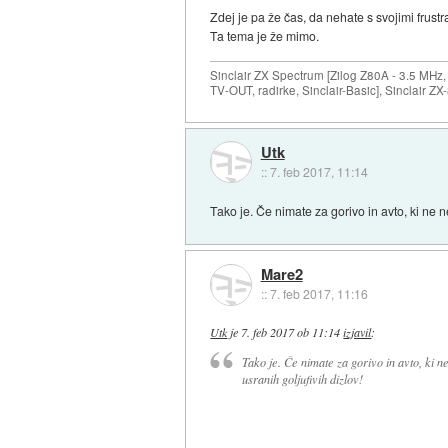
Zdej je pa že čas, da nehate s svojimi frustr
Ta tema je že mimo.
Sinclair ZX Spectrum [Zilog Z80A - 3.5 MHz,
TV-OUT, radirke, Sinclair-Basic], Sinclair Z
Utk
::
7. feb 2017, 11:14
Tako je. Če nimate za gorivo in avto, ki ne 
Mare2
::
7. feb 2017, 11:16
Utk
je
7. feb 2017 ob 11:14
izjavil
:
Tako je. Če nimate za gorivo in avto, ki 
usranih goljufivih dizlov!