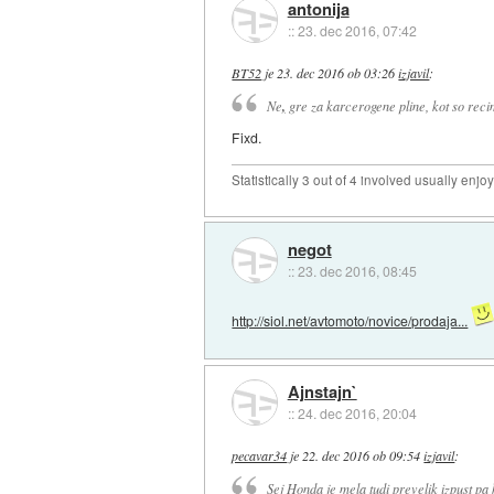
antonija
::
23. dec 2016, 07:42
BT52
je
23. dec 2016 ob 03:26
izjavil
:
Ne
,
gre za karcerogene pline, kot so reci
Fixd.
Statistically 3 out of 4 involved usually en
negot
::
23. dec 2016, 08:45
http://siol.net/avtomoto/novice/prodaja...
Ajnstajn`
::
24. dec 2016, 20:04
pecavar34
je
22. dec 2016 ob 09:54
izjavil
:
Sej Honda je mela tudi prevelik izpust pa 