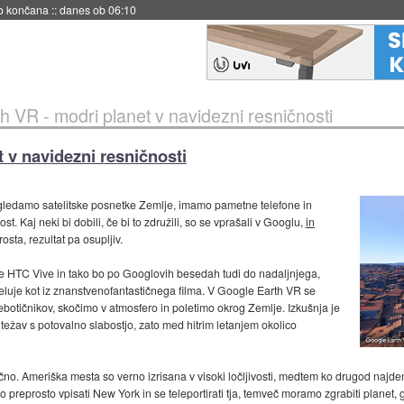
s ob 06:09
h VR - modri planet v navidezni resničnosti
 v navidezni resničnosti
gledamo satelitske posnetke Zemlje, imamo pametne telefone in
 Kaj neki bi dobili, če bi to združili, so se vprašali v Googlu,
in
osta, rezultat pa osupljiv.
ike HTC Vive in tako bo po Googlovih besedah tudi do nadaljnjega,
eluje kot iz znanstvenofantastičnega filma. V Google Earth VR se
botičnikov, skočimo v atmosfero in poletimo okrog Zemlje. Izkušnja je
j težav s potovalno slabostjo, zato med hitrim letanjem okolico
čno. Ameriška mesta so verno izrisana v visoki ločljivosti, medtem ko drugod najde
preprosto vpisati New York in se teleportirati tja, temveč moramo zgrabiti planet, ga