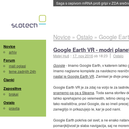
BMW v vozilih začel predvajati reklame
::
dane
Novice
»
Ostalo
»
Google Eart
Novice
Google Earth VR - modri planet
arhiv
Matej Huš
::
17. nov 2016
ob 18:23
Ostalo
Forum
Google
- Imamo Google Earth, v katerem lahko 
mali oglasi
imamo naglavne komplete za navidezno resničnost.
teme zadnjih 24h
nastal je Google Earth VR
. Zamisel je divje prepr
Članki
Google Earth VR je za zdaj na voljo le za lastn
Zaposlitve
snamemo pa ga s Steama
. Toda sama storitev d
brskaj
lahko sprehajamo po velemestih, letimo okrog ne
Ostalo
tako realistična, pravi Google, da so imeli prece
pravila
zameglijo in prikazujejo le, kar je pod nami.
Google Earth pokriva cel svet, a ne enako natan
pomanjkljivost je slaba navigacija, saj ne moremo 