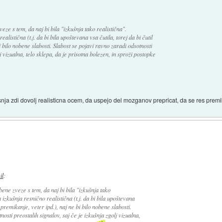
ze s tem, da naj bi bila "izkušnja tako realistična".
alistična (t.j. da bi bila upoštevana vsa čutila, torej da bi čutil
i bilo nobene slabosti. Slabost se pojavi ravno zaradi odsotnosti
j vizualna, telo sklepa, da je prisotna bolezen, in sproži postopke
usnja zdi dovolj realisticna ocem, da uspejo del mozganov prepricat, da se res premi
il
:
ene zveze s tem, da naj bi bila "izkušnja tako
 izkušnja resnično realistična (t.j. da bi bila upoštevana
, premikanje, veter ipd.), naj ne bi bilo nobene slabosti.
osti preostalih signalov, saj če je izkušnja zgolj vizualna,