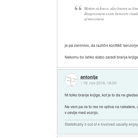
Motion sickness, also known as kinet
disagreement exists between visual
of movement.
je pa zanimivo, da različni konflikti 'senzorje
Nekomu bo lahko slabo zaradi branja knjige,
antonija
::
18. nov 2016, 16:00
Ni tolko branje knjige, kot je to da ne gled
Ne vem pa ce to res ne vpliva na nekatere, a
v cevlje med voznjo.
Statistically 3 out of 4 involved usually en