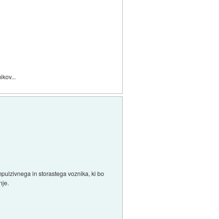
ikov...
impulzivnega in storastega voznika, ki bo
nje.