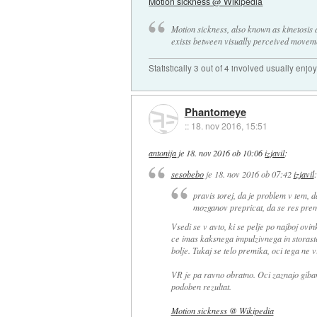
Motion sickness @ Wikipedia
Motion sickness, also known as kinetosis 
exists between visually perceived moveme
Statistically 3 out of 4 involved usually en
Phantomeye
::
18. nov 2016, 15:51
antonija
je
18. nov 2016 ob 10:06
izjavil
:
sesobebo
je
18. nov 2016 ob 07:42
izjavil
:
pravis torej, da je problem v tem, d
mozganov prepricat, da se res prem
Vsedi se v avto, ki se pelje po najboj ovink
ce imas kaksnega impulzivnega in storaste
bolje. Tukaj se telo premika, oci tega ne 
VR je pa ravno obratno. Oci zaznajo giban
podoben rezultat.
Motion sickness @ Wikipedia