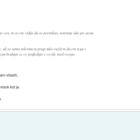
das ven, in oci ne vidijo da se premikas, notranje uho pa zazna
 ali so samo tolerancni pragi tako razlicni da eni tega v
i pa bruhajo ze ce pogledajo v cevlje med voznjo.
ažam včasih.
visok kot je.
h.