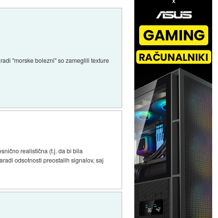
aradi "morske bolezni" so zameglili texture
nično realistična (t.j. da bi bila
zaradi odsotnosti preostalih signalov, saj