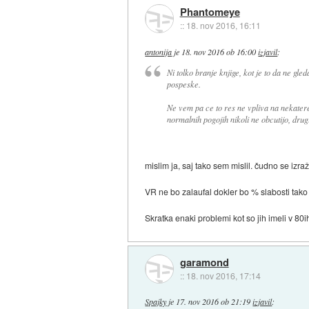
Phantomeye
::
18. nov 2016, 16:11
antonija
je
18. nov 2016 ob 16:00
izjavil
:
Ni tolko branje knjige, kot je to da ne gle
pospeske.
Ne vem pa ce to res ne vpliva na nekatere,
normalnih pogojih nikoli ne obcutijo, drug
mislim ja, saj tako sem mislil. čudno se izr
VR ne bo zalaufal dokler bo % slabosti tako 
Skratka enaki problemi kot so jih imeli v 80i
garamond
::
18. nov 2016, 17:14
Spajky
je
17. nov 2016 ob 21:19
izjavil
: