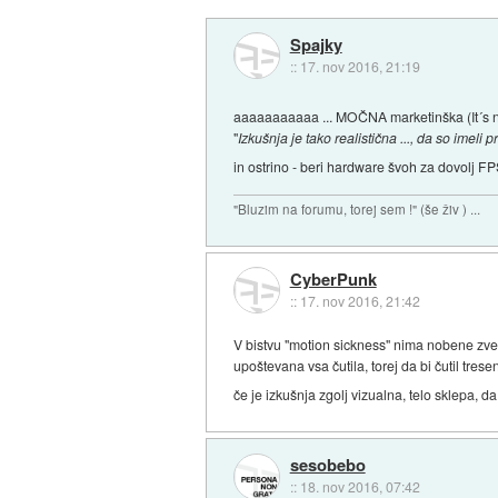
Spajky
::
17. nov 2016, 21:19
aaaaaaaaaaa ... MOČNA marketinška (It´s no
"
Izkušnja je tako realistična ..., da so imeli
in ostrino - beri hardware švoh za dovolj
"Bluzim na forumu, torej sem !" (še živ ) ...
CyberPunk
::
17. nov 2016, 21:42
V bistvu "motion sickness" nima nobene zveze s
upoštevana vsa čutila, torej da bi čutil tres
če je izkušnja zgolj vizualna, telo sklepa, 
sesobebo
::
18. nov 2016, 07:42