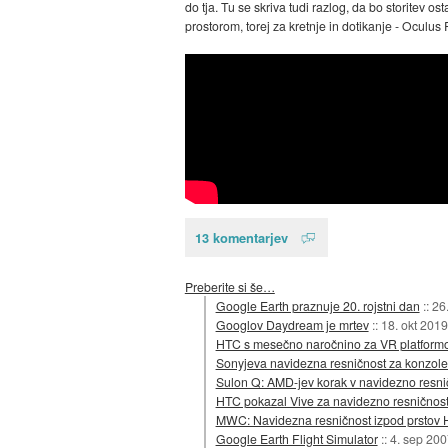
do tja. Tu se skriva tudi razlog, da bo storitev 
prostorom, torej za kretnje in dotikanje - Oculu
13 komentarjev
Preberite si še…
Google Earth praznuje 20. rojstni dan
::
26
Googlov Daydream je mrtev
::
18. okt 2019
HTC s mesečno naročnino za VR platformo 
Sonyjeva navidezna resničnost za konzole
Sulon Q: AMD-jev korak v navidezno resni
HTC pokazal Vive za navidezno resničnos
MWC: Navidezna resničnost izpod prstov H
Google Earth Flight Simulator
::
4. sep 200