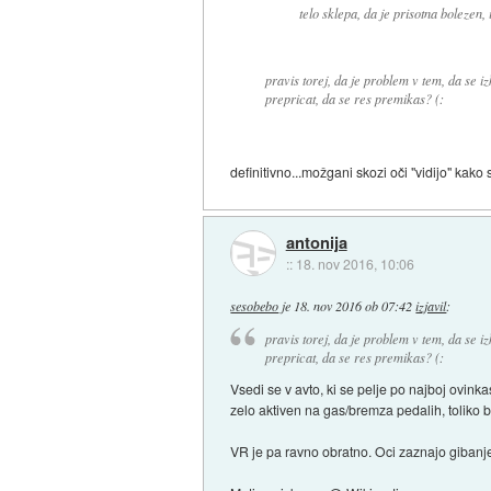
telo sklepa, da je prisotna bolezen
pravis torej, da je problem v tem, da se i
prepricat, da se res premikas? (:
definitivno...možgani skozi oči "vidijo" kak
antonija
::
18. nov 2016, 10:06
sesobebo
je
18. nov 2016 ob 07:42
izjavil
:
pravis torej, da je problem v tem, da se i
prepricat, da se res premikas? (:
Vsedi se v avto, ki se pelje po najboj ovinka
zelo aktiven na gas/bremza pedalih, toliko b
VR je pa ravno obratno. Oci zaznajo gibanje,