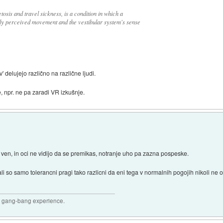
osis and travel sickness, is a condition in which a
ly perceived movement and the vestibular system's sense
v' delujejo različno na različne ljudi.
 npr. ne pa zaradi VR izkušnje.
as ven, in oci ne vidijo da se premikas, notranje uho pa zazna pospeske.
li so samo tolerancni pragi tako razlicni da eni tega v normalnih pogojih nikoli ne 
joy gang-bang experience.