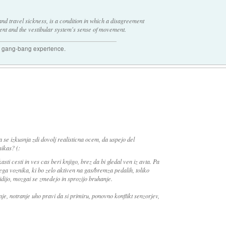
and travel sickness, is a condition in which a disagreement
nt and the vestibular system's sense of movement.
joy gang-bang experience.
a se izkusnja zdi dovolj realisticna ocem, da uspejo del
ikas? (:
asti cesti in ves cas beri knjigo, brez da bi gledal ven iz avta. Pa
ga voznika, ki bo zelo aktiven na gas/bremza pedalih, toliko
vidijo, mozgai se zmedejo in sprozijo bruhanje.
je, notranje uho pravi da si primiru, ponovno konflikt senzorjev,