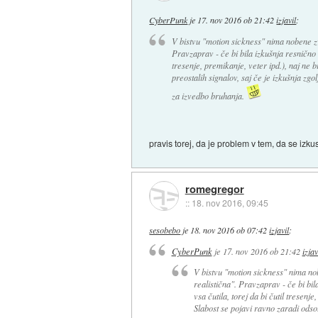
CyberPunk
je
17. nov 2016 ob 21:42
izjavil
:
V bistvu "motion sickness" nima nobene zve
Pravzaprav - če bi bila izkušnja resnično re
tresenje, premikanje, veter ipd.), naj ne b
preostalih signalov, saj če je izkušnja zgol
za izvedbo bruhanja.
pravis torej, da je problem v tem, da se izk
romegregor
::
18. nov 2016, 09:45
sesobebo
je
18. nov 2016 ob 07:42
izjavil
:
CyberPunk
je
17. nov 2016 ob 21:42
izjav
V bistvu "motion sickness" nima nob
realistična". Pravzaprav - če bi bila
vsa čutila, torej da bi čutil tresenje
Slabost se pojavi ravno zaradi odsotn