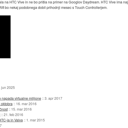
ostala na HTC Vive in ne bo prišla na primer na Googlov Daydream. HTC Vive ima najb
s Rift bo nekaj podobnega dobil prihodnji mesec s Touch Controllerjem.
. jun 2025
napada virtualne milijone
::
3. apr 2017
 oktobra
::
16. mar 2016
čnost
::
15. mar 2016
t
::
21. feb 2016
TC-ja in Valva
::
1. mar 2015
7