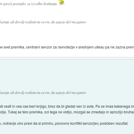
, in sproži postopke za izvedbo bruhanja.
zkusnja zdi dovolj realisticna ocem, da uspejo del mozganov
o se svet premika, centralni senzor za ravnotežje v srednjem ušesu pa ne zazna prem
zkusnja zdi dovolj realisticna ocem, da uspejo del mozganov
sti cesti in ves cas beri knjigo, brez da bi gledal ven iz avta. Pa ce imas kaksnega 
olje. Tukaj se telo premika, oci tega ne vidijo, mozgai se zmedejo in sprozijo bruha
 notranje uho pravi da si primiru, ponovno konflikt senzorjev, podoben rezultat.