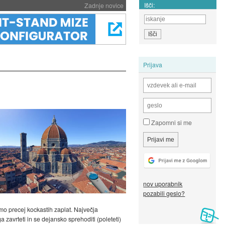
Išči:
Zadnje novice
Prijava
Zapomni si me
nov uporabnik
pozabili geslo?
mo precej kockastih zaplat. Največja
 zavrteti in se dejansko sprehoditi (poleteti)