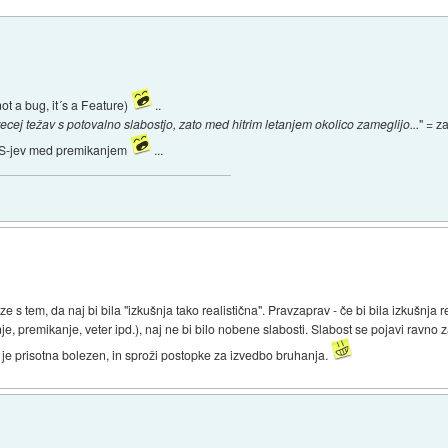
t a bug, it´s a Feature)
..
 precej težav s potovalno slabostjo, zato med hitrim letanjem okolico zameglijo...
" = z
 FPS-jev med premikanjem
...
 tem, da naj bi bila "izkušnja tako realistična". Pravzaprav - če bi bila izkušnja res
enje, premikanje, veter ipd.), naj ne bi bilo nobene slabosti. Slabost se pojavi ravno 
da je prisotna bolezen, in sproži postopke za izvedbo bruhanja.