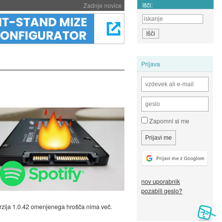
Išči:
Zadnje novice
Prijava
Zapomni si me
nov uporabnik
pozabili geslo?
verzija 1.0.42 omenjenega hrošča nima več.