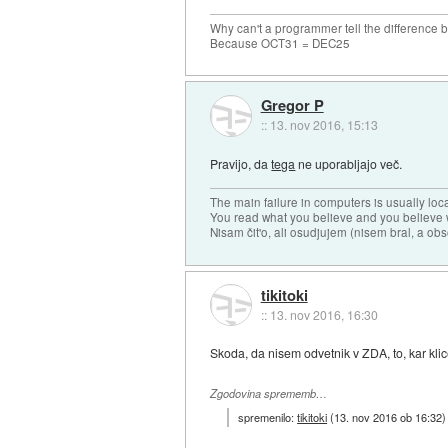
Why can't a programmer tell the differenc
Because OCT31 = DEC25
Gregor P
::
13. nov 2016, 15:13
Pravijo, da
tega
ne uporabljajo več.
The main failure in computers is usually lo
You read what you believe and you believe w
Nisam čit'o, ali osudjujem (nisem bral, a ob
tikitoki
::
13. nov 2016, 16:30
Skoda, da nisem odvetnik v ZDA, to, kar klice
Zgodovina sprememb…
spremenilo:
tikitoki
(
13. nov 2016 ob 16:32
)