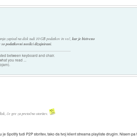
ovanja zapisal na disk tudi 10 GB podatkov in več,
kar je bistveno
so podatkovni nosilci dizajnirani
.
cated between keyboard and chair.
hat you read ...
sojam).
sk, če gre za pretočno storitev.
e Spotify tudi P2P storitev, tako da tvoj klient streama playliste drugim. Nisem pa te