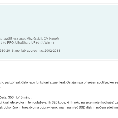
30, 32GB 4x8 3600Mhz G.skill, CM H500M,
 970 PRO, UltraSharp UP3017, Win 11
1960-2016, moj labradorec max 2002-2013
cijo pa izbrisal. čisto lepo funkcionira zaenkrat. Ostajam pa prisežen spotifyu, ker 
e.
ščeča:
350mb/15 minut
di kvalitete zvoka in teh oglaševanih 320 kbps, ki jih roko na srce moje (kot kaže)
disk dokončno in brez dvoma odpravljeno. Imam namreč SSD disk in nočem zdej im