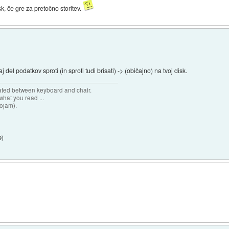
, če gre za pretočno storitev.
el podatkov sproti (in sproti tudi brisati) -> (običajno) na tvoj disk.
cated between keyboard and chair.
hat you read ...
sojam).
9
)