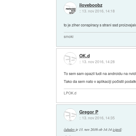
iloveboobz
::
13. nov 2016, 14:18
to je ziher conspiracy s strani ssd proizvaja
smoki
OK.d
::
13. nov 2016, 14:28
To sem sam opazil tudi na androidu na nvid
Tako da sem nato v aplikaciji počistil podatk
LPOK.d
Gregor P
::
13. nov 2016, 14:35
čuhalev
je
13. nov 2016 ob 14:14
izjavil
: