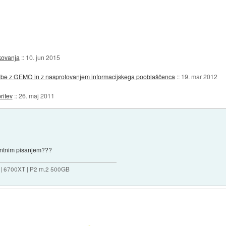
akovanja
::
10. jun 2015
godbe z GEMO in z nasprotovanjem informacijskega pooblaščenca
::
19. mar 2012
ritev
::
26. maj 2011
tantnim pisanjem???
 | 6700XT | P2 m.2 500GB