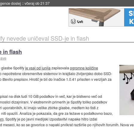
 umetne inteligence
::
včeraj ob 21:23
ify nevede uničeval SSD-je in flash
 in flash
jave
e glasbe Spotify
je vsaj od junija
zapisovala
ogromne količine
lo nepotrebne obremenitve sistemov in krajšalo življenjsko dobo SSD-
 število prepisov. Hrošč je bil do inačice 1.0.41 prisoten v verzijah za
apisal na disk tudi 10 GB podatkov in več, kar je bistveno več od
silci dizajnirani. V ekstremnih primerih je Spotify toliko podatkov
pri uporabnikih, ki imajo velike zbirke glasbe, medtem ko tisti z
iti opazili. Analiza je pokazala, da gre za težave s podatkovno bazo,
um
. Spotify je po javni medijski izpostavitvi napake hitro izdal
red meseci, ko so se govorice o napaki prvikrat razširile po njihovih forumih. Nova 