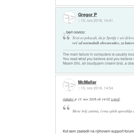
Gregor P
::
13. nov 2016, 14:41
... beri novico:
Testi so pokazali, da je Spotify v uri del
več od normalnih obremenitev, za katere 
The main failure in computers is usually lo
You read what you believe and you believe w
Nisam čit'o, ali osudjujem (nisem bral, a ob
McMallar
::
13. nov 2016, 14:54
čuhalev
je
13. nov 2016 ob 14:02
izjavil
:
Mene bolj zanima, čemu sploh uporablja di
Kot sem zasledil na njihovem support forumu j