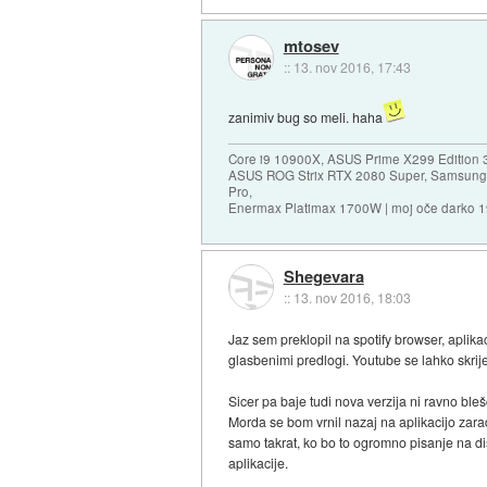
mtosev
::
13. nov 2016, 17:43
zanimiv bug so meli. haha
Core i9 10900X, ASUS Prime X299 Edition 
ASUS ROG Strix RTX 2080 Super, Samsung
Pro,
Enermax Platimax 1700W | moj oče darko 
Shegevara
::
13. nov 2016, 18:03
Jaz sem preklopil na spotify browser, aplika
glasbenimi predlogi. Youtube se lahko skrij
Sicer pa baje tudi nova verzija ni ravno ble
Morda se bom vrnil nazaj na aplikacijo zara
samo takrat, ko bo to ogromno pisanje na 
aplikacije.