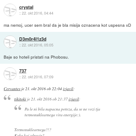
crystal
::
22. okt 2016, 04:44
ma nemoj, ucer sem bral da je bla misija oznacena kot uspesna xD
D3m0r4l1z3d
::
22. okt 2016, 05:05
Baje so hoteli pristati na Phobosu.
737
::
22. okt 2016, 07:09
Cervantes
je
21. okt 2016 ob 22:04
izjavil
:
tikitoki
je
21. okt 2016 ob 21:37
izjavil
:
Pa le ni bila napacna poteza, da se ne vozi tja
termonuklearnega vira energije:).
Termonuklearnega?!?
Kako kaj zdravje?