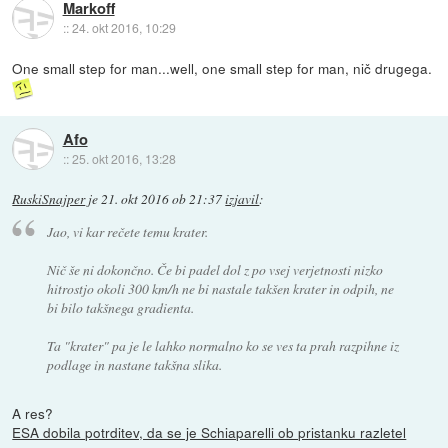
Markoff
::
24. okt 2016, 10:29
One small step for man...well, one small step for man, nič drugega.
Afo
::
25. okt 2016, 13:28
RuskiSnajper
je
21. okt 2016 ob 21:37
izjavil
:
Jao, vi kar rečete temu krater.
Nič še ni dokončno. Če bi padel dol z po vsej verjetnosti nizko
hitrostjo okoli 300 km/h ne bi nastale takšen krater in odpih, ne
bi bilo takšnega gradienta.
Ta "krater" pa je le lahko normalno ko se ves ta prah razpihne iz
podlage in nastane takšna slika.
A res?
ESA dobila potrditev, da se je Schiaparelli ob pristanku razletel