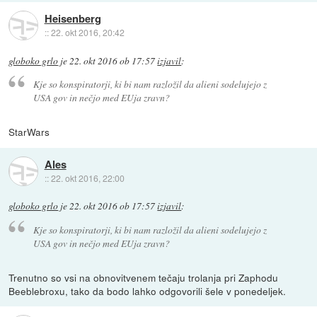
Heisenberg
::
22. okt 2016, 20:42
globoko grlo
je
22. okt 2016 ob 17:57
izjavil
:
Kje so konspiratorji, ki bi nam razložil da alieni sodelujejo z
USA gov in nečjo med EUja zravn?
StarWars
Ales
::
22. okt 2016, 22:00
globoko grlo
je
22. okt 2016 ob 17:57
izjavil
:
Kje so konspiratorji, ki bi nam razložil da alieni sodelujejo z
USA gov in nečjo med EUja zravn?
Trenutno so vsi na obnovitvenem tečaju trolanja pri Zaphodu
Beeblebroxu, tako da bodo lahko odgovorili šele v ponedeljek.