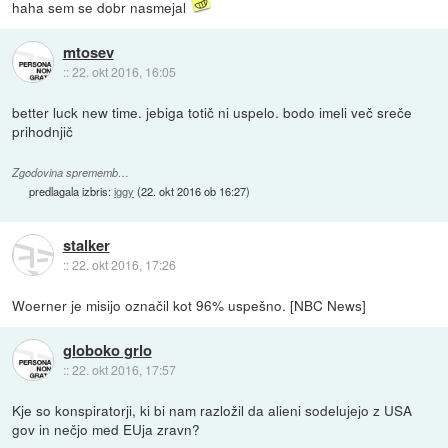
haha sem se dobr nasmejal
mtosev
::
22. okt 2016, 16:05
better luck new time. jebiga totič ni uspelo. bodo imeli več sreče
prihodnjič
Zgodovina sprememb…
predlagala izbris:
iggy
(
22. okt 2016 ob 16:27
)
stalker
::
22. okt 2016, 17:26
Woerner je misijo označil kot 96% uspešno. [NBC News]
globoko grlo
::
22. okt 2016, 17:57
Kje so konspiratorji, ki bi nam razložil da alieni sodelujejo z USA
gov in nečjo med EUja zravn?