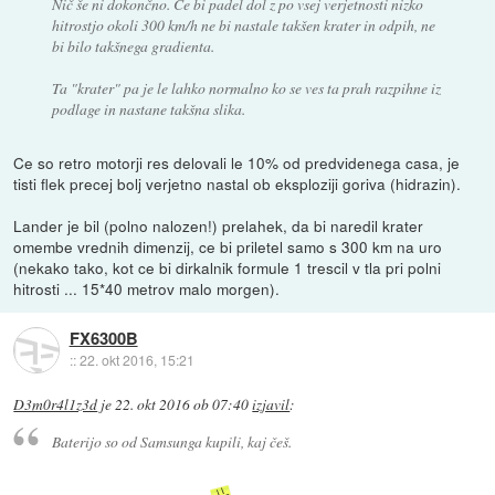
Nič še ni dokončno. Če bi padel dol z po vsej verjetnosti nizko
hitrostjo okoli 300 km/h ne bi nastale takšen krater in odpih, ne
bi bilo takšnega gradienta.
Ta "krater" pa je le lahko normalno ko se ves ta prah razpihne iz
podlage in nastane takšna slika.
Ce so retro motorji res delovali le 10% od predvidenega casa, je
tisti flek precej bolj verjetno nastal ob eksploziji goriva (hidrazin).
Lander je bil (polno nalozen!) prelahek, da bi naredil krater
omembe vrednih dimenzij, ce bi priletel samo s 300 km na uro
(nekako tako, kot ce bi dirkalnik formule 1 trescil v tla pri polni
hitrosti ... 15*40 metrov malo morgen).
FX6300B
::
22. okt 2016, 15:21
D3m0r4l1z3d
je
22. okt 2016 ob 07:40
izjavil
:
Baterijo so od Samsunga kupili, kaj češ.