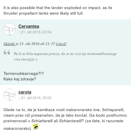
It is also possible that the lander exploded on impact, as its
thruster propellant tanks were likely still full.
Cervantes
::
21. okt 2016, 22:04
tikitoki
je
21. okt 2016 ob 21:37
izjavil
:
Pa le ni bila napacna poteza, da se ne vozi tja termonuklearnega
vira energije:).
Termonuklearnega?!?
Kako kaj zdravje?
carota
::
21. okt 2016, 23:02
Glede na to, da je kamikaze nosil makaronarsko ime, Schiaparelli,
nisem prav nič presenečen, da je tako končal. Ga bodo posthumno
preimenovali v
ali
? (za tiste, ki razumete
Schiattarelli
Schiantarelli
makaronarsko)