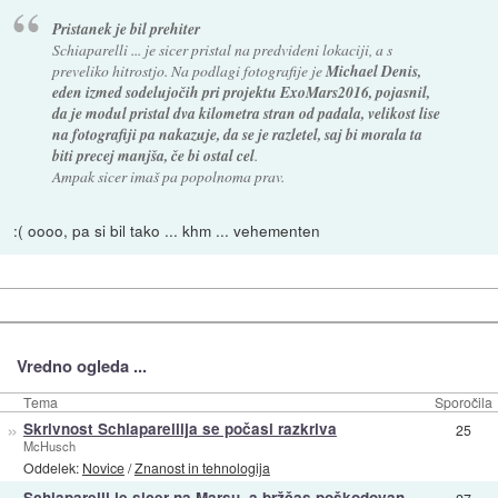
Pristanek je bil prehiter
Schiaparelli ... je sicer pristal na predvideni lokaciji, a s
preveliko hitrostjo. Na podlagi fotografije je
Michael Denis,
eden izmed sodelujočih pri projektu ExoMars2016, pojasnil,
da je modul pristal dva kilometra stran od padala, velikost lise
na fotografiji pa nakazuje, da se je razletel, saj bi morala ta
biti precej manjša, če bi ostal cel
.
Ampak sicer imaš pa popolnoma prav.
:( oooo, pa si bil tako ... khm ... vehementen
Vredno ogleda ...
Tema
Sporočila
»
Skrivnost Schiaparellija se počasi razkriva
25
McHusch
Oddelek:
Novice
/
Znanost in tehnologija
Schiaparelli je sicer na Marsu, a bržčas poškodovan