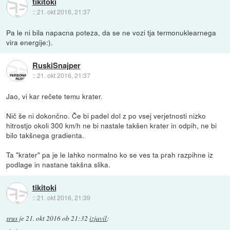
tikitoki
::
21. okt 2016, 21:37
Pa le ni bila napacna poteza, da se ne vozi tja termonuklearnega
vira energije:).
RuskiSnajper
::
21. okt 2016, 21:37
Jao, vi kar rečete temu krater.
Nič še ni dokončno. Če bi padel dol z po vsej verjetnosti nizko
hitrostjo okoli 300 km/h ne bi nastale takšen krater in odpih, ne bi
bilo takšnega gradienta.
Ta "krater" pa je le lahko normalno ko se ves ta prah razpihne iz
podlage in nastane takšna slika.
tikitoki
::
21. okt 2016, 21:39
srus
je
21. okt 2016 ob 21:32
izjavil
: