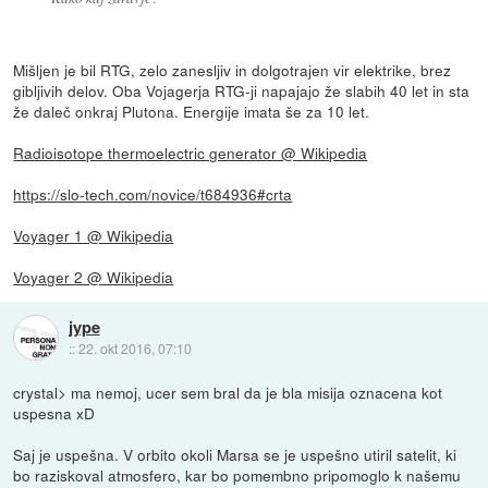
Mišljen je bil RTG, zelo zanesljiv in dolgotrajen vir elektrike, brez
gibljivih delov. Oba Vojagerja RTG-ji napajajo že slabih 40 let in sta
že daleč onkraj Plutona. Energije imata še za 10 let.
Radioisotope thermoelectric generator @ Wikipedia
https://slo-tech.com/novice/t684936#crta
Voyager 1 @ Wikipedia
Voyager 2 @ Wikipedia
jype
::
22. okt 2016, 07:10
crystal> ma nemoj, ucer sem bral da je bla misija oznacena kot
uspesna xD
Saj je uspešna. V orbito okoli Marsa se je uspešno utiril satelit, ki
bo raziskoval atmosfero, kar bo pomembno pripomoglo k našemu