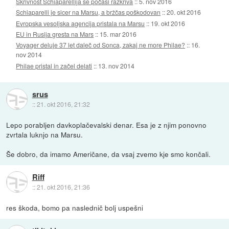
Skrivnost Schiaparellija se počasi razkriva
::
5. nov 2016
Schiaparelli je sicer na Marsu, a bržčas poškodovan
::
20. okt 2016
Evropska vesoljska agencija pristala na Marsu
::
19. okt 2016
EU in Rusija gresta na Mars
::
15. mar 2016
Voyager deluje 37 let daleč od Sonca, zakaj ne more Philae?
::
16.
nov 2014
Philae pristal in začel delati
::
13. nov 2014
srus
::
21. okt 2016, 21:32
Lepo porabljen davkoplačevalski denar. Esa je z njim ponovno
zvrtala luknjo na Marsu.
Še dobro, da imamo Američane, da vsaj zvemo kje smo končali.
Riff
::
21. okt 2016, 21:36
res škoda, bomo pa naslednič bolj uspešni