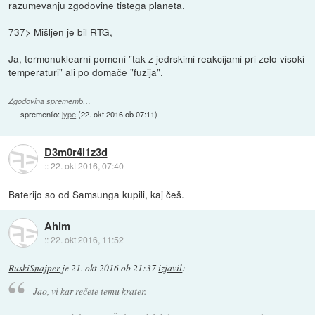
razumevanju zgodovine tistega planeta.
737> Mišljen je bil RTG,
Ja, termonuklearni pomeni "tak z jedrskimi reakcijami pri zelo visoki
temperaturi" ali po domače "fuzija".
Zgodovina sprememb…
spremenilo:
jype
(
22. okt 2016 ob 07:11
)
D3m0r4l1z3d
::
22. okt 2016, 07:40
Baterijo so od Samsunga kupili, kaj češ.
Ahim
::
22. okt 2016, 11:52
RuskiSnajper
je
21. okt 2016 ob 21:37
izjavil
:
Jao, vi kar rečete temu krater.