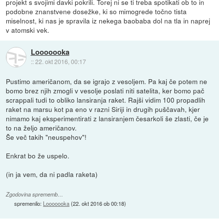
projekt s svojimi davki pokrili. Torej ni se ti treba spotikati ob to in
podobne znanstvene dosežke, ki so mimogrede točno tista
miselnost, ki nas je spravila iz nekega baobaba dol na tla in naprej
v atomski vek.
Looooooka
::
22. okt 2016, 00:17
Pustimo američanom, da se igrajo z vesoljem. Pa kaj če potem ne
bomo brez njih zmogli v vesolje poslati niti satelita, ker bomo pač
scrappali tudi to obliko lansiranja raket. Rajši vidim 100 propadlih
raket na marsu kot pa eno v razni Siriji in drugih puščavah, kjer
nimamo kaj eksperimentirati z lansiranjem česarkoli še zlasti, če je
to na željo američanov.
Še več takih "neuspehov"!
Enkrat bo že uspelo.
(in ja vem, da ni padla raketa)
Zgodovina sprememb…
spremenilo:
Looooooka
(
22. okt 2016 ob 00:18
)