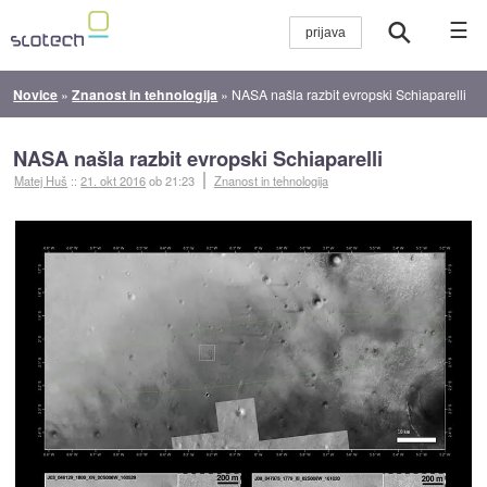
☰
Novice
»
Znanost in tehnologija
»
NASA našla razbit evropski Schiaparelli
NASA našla razbit evropski Schiaparelli
Matej Huš
::
21. okt 2016
ob 21:23
Znanost in tehnologija