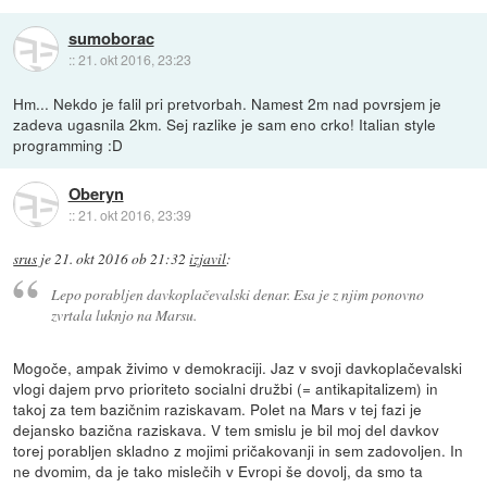
sumoborac
::
21. okt 2016, 23:23
Hm... Nekdo je falil pri pretvorbah. Namest 2m nad povrsjem je
zadeva ugasnila 2km. Sej razlike je sam eno crko! Italian style
programming :D
Oberyn
::
21. okt 2016, 23:39
srus
je
21. okt 2016 ob 21:32
izjavil
:
Lepo porabljen davkoplačevalski denar. Esa je z njim ponovno
zvrtala luknjo na Marsu.
Mogoče, ampak živimo v demokraciji. Jaz v svoji davkoplačevalski
vlogi dajem prvo prioriteto socialni družbi (= antikapitalizem) in
takoj za tem bazičnim raziskavam. Polet na Mars v tej fazi je
dejansko bazična raziskava. V tem smislu je bil moj del davkov
torej porabljen skladno z mojimi pričakovanji in sem zadovoljen. In
ne dvomim, da je tako mislečih v Evropi še dovolj, da smo ta