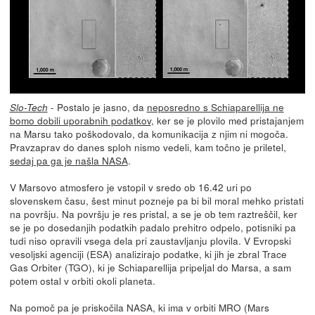
- Postalo je jasno, da
neposredno s Schiaparellija ne
Slo-Tech
bomo dobili uporabnih podatkov
, ker se je plovilo med pristajanjem
na Marsu tako poškodovalo, da komunikacija z njim ni mogoča.
Pravzaprav do danes sploh nismo vedeli, kam točno je priletel,
sedaj pa ga je našla NASA
.
V Marsovo atmosfero je vstopil v sredo ob 16.42 uri po
slovenskem času, šest minut pozneje pa bi bil moral mehko pristati
na površju. Na površju je res pristal, a se je ob tem raztreščil, ker
se je po dosedanjih podatkih padalo prehitro odpelo, potisniki pa
tudi niso opravili vsega dela pri zaustavljanju plovila. V Evropski
vesoljski agenciji (ESA) analizirajo podatke, ki jih je zbral Trace
Gas Orbiter (TGO), ki je Schiaparellija pripeljal do Marsa, a sam
potem ostal v orbiti okoli planeta.
Na pomoč pa je priskočila NASA, ki ima v orbiti MRO (Mars