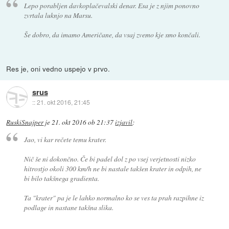
Lepo porabljen davkoplačevalski denar. Esa je z njim ponovno
zvrtala luknjo na Marsu.
Še dobro, da imamo Američane, da vsaj zvemo kje smo končali.
Res je, oni vedno uspejo v prvo.
srus
::
21. okt 2016, 21:45
RuskiSnajper
je
21. okt 2016 ob 21:37
izjavil
:
Jao, vi kar rečete temu krater.
Nič še ni dokončno. Če bi padel dol z po vsej verjetnosti nizko
hitrostjo okoli 300 km/h ne bi nastale takšen krater in odpih, ne
bi bilo takšnega gradienta.
Ta "krater" pa je le lahko normalno ko se ves ta prah razpihne iz
podlage in nastane takšna slika.