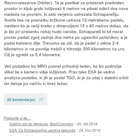
Reconnaissance Orbiter). Ta je poslikal za pristanek predviden
prostor in kljub grobi ločljivosti 6 metrov na piksel odkril dva nova
madeža na površini, ki zelo verjetno ustrezata Schiaparelliju.
Svetla lisa na posnetku bržkone ustreza 12-metrskemu padalu,
medtem ko je večji krater z dimenzijami 15 x 40 metrov dokaz, da
je šlo pri pristanku nekaj hudo narobe. Schiaparelli bi bil moral
prosto padati zgolj zadnja dva metra po ugasnitvi potisnikov, a je
padal bistveno dlje. Trenutno se zdi, da je padel z višine 2-4
kilometrov in na površje treščil s hitrostjo 300 kilometrov na uro.
Cilj je zgrešil za 5,4 kilometra.
Več podatkov bo MRO posnel prihodnji teden, ko bo področje
slikal še s kamero višje ločljivosti. Prav tako ESA še vedno
analizira podatke, ki jih je poslal TGO, ki je za zdaj v stabilni orbiti
ter deluje po načrtu in brez težav.
25 komentarjev
Preberite si še…
Srečno pot do Merkurja, BepiColombo!
::
20. okt 2018
ESA: Za Schiaparellija usodna sekunda
::
24. nov 2016