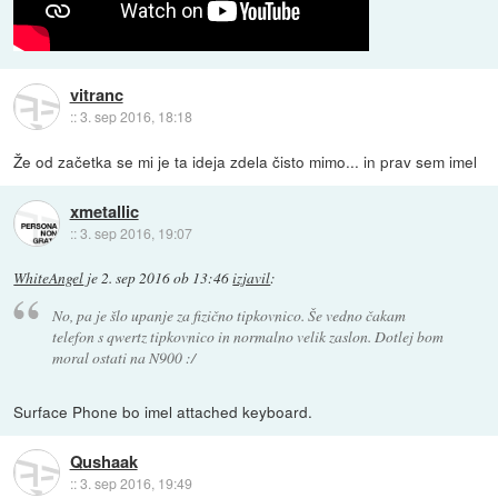
vitranc
::
3. sep 2016, 18:18
Že od začetka se mi je ta ideja zdela čisto mimo... in prav sem imel
xmetallic
::
3. sep 2016, 19:07
WhiteAngel
je
2. sep 2016 ob 13:46
izjavil
:
No, pa je šlo upanje za fizično tipkovnico. Še vedno čakam
telefon s qwertz tipkovnico in normalno velik zaslon. Dotlej bom
moral ostati na N900 :/
Surface Phone bo imel attached keyboard.
Qushaak
::
3. sep 2016, 19:49