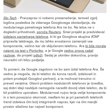
- Pravzaprav ni nobeno presenečenje, temveč zgolj
Slo-Tech
logična posledica že videnega Googlovega obotavljanja, da
modularnega pametnega telefona Ara ne bo. Ne letos ne v
dogledni prihodnosti,
poroča Reuters
. Smel projekt je predvideval
izdelavo pametnega telefona
, ki bi ga Googlova skupina ATAP
pripravila takšnega, da mu lahko enostavno zamenjali vse
komponente, večino kar ob vključenem telefonu. Ara
bi bila morala
najprej na test v Portoriko
, a je Google
vedno znova našel
razloge
, da projekt
odloži
. Sedaj je ukinitev dokončna, pravijo
neuradni viri blizu podjetja.
To pomeni, da Google zagotovo ne bo sam izdal telefona Ara. Še
vedno je mogoče, da bi telefon do konca razvili, izdelovati in
potem prodajali Googlovi partnerji, a ta možnost trenutno ni
preveč verjetna. Glavni problem modularnih telefonov je izvedba,
saj dobri ideji navkljub nemogoče narediti dovolj vitek telefon, da bi
bil praktično uporaben. Modularnost nujno terja večje komponente
in s tem povezano okornost, medtem ko je pri pametnih telefonih
trend izdelava čim bolj integriranih naprav, kjer na čim manjši
prostor stlačimo kar največ komponent.