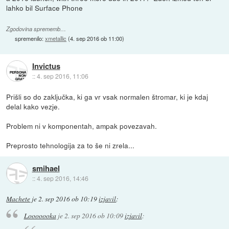
lahko bil Surface Phone
Zgodovina sprememb…
spremenilo:
xmetallic
(
4. sep 2016 ob 11:00
)
Invictus
::
4. sep 2016, 11:06
Prišli so do zaključka, ki ga vr vsak normalen štromar, ki je kdaj
delal kako vezje.
Problem ni v komponentah, ampak povezavah.
Preprosto tehnologija za to še ni zrela...
smihael
::
4. sep 2016, 14:46
Machete
je
2. sep 2016 ob 10:19
izjavil
:
Looooooka
je
2. sep 2016 ob 10:09
izjavil
: