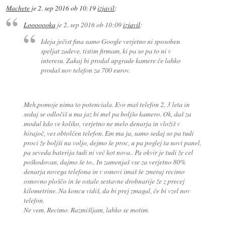
Machete
je
2. sep 2016 ob 10:19
izjavil
:
Looooooka
je
2. sep 2016 ob 10:09
izjavil
:
Ideja ječist fina samo Google verjetno ni sposoben
speljat zadeve, tistim firmam, ki pa so pa to ni v
interesu. Zakaj bi prodal upgrade kamere če lahko
prodaš nov telefon za 700 eurov.
Meh,pomoje nima to potenciala. Evo maš telefon 2, 3 leta in
sedaj se odločiš u ma jaz bi mel pa boljšo kamero. Ok, daš za
modul kdo ve koliko, verjetno ne melo denarja in vložiš v
hirajoč, ves obtolčen telefon. Em ma ja, samo sedaj so pa tudi
proci že boljši na voljo, dejmo še proc, u pa poglej ta novi panel,
pa seveda baterija tudi ni več kot nova.. Pa okvir je tudi že cel
poškodovan, dajmo še to.. In zamenjaš vse za verjetno 80%
denarja novega telefona in v osnovi imaš še zmeraj recimo
osnovno ploščo in še ostale sestavne drobnarije že z precej
kilometrine. Na koncu vidiš, da bi prej zmagal, če bi vzel nov
telefon.
Ne vem. Recimo. Razmišljam, lahko se motim.