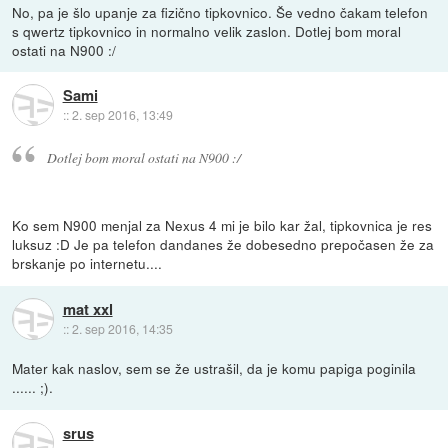
No, pa je šlo upanje za fizično tipkovnico. Še vedno čakam telefon
s qwertz tipkovnico in normalno velik zaslon. Dotlej bom moral
ostati na N900 :/
Sami
::
2. sep 2016, 13:49
Dotlej bom moral ostati na N900 :/
Ko sem N900 menjal za Nexus 4 mi je bilo kar žal, tipkovnica je res
luksuz :D Je pa telefon dandanes že dobesedno prepočasen že za
brskanje po internetu....
mat xxl
::
2. sep 2016, 14:35
Mater kak naslov, sem se že ustrašil, da je komu papiga poginila
...... ;).
srus