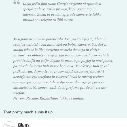
Ideja ječist fina samo Google verjetno ni sposoben
speljat zadeve, tistim firmam, ki pa so pa to ni v
interesu. Zakaj bi prodal upgrade kamere če lahko
prodaš nov telefon za 700 eurov.
Meh,pomoje nima to potenciala. Evo maš telefon 2, 3 leta in
sedaj se odločiš u ma jaz bi mel pa boljšo kamero. Ok, daš za
modul kdo ve koliko, verjetno ne melo denarja in vložiš v
hirajoč, ves obtolčen telefon. Em ma ja, samo sedaj so pa tudi
proci že boljši na voljo, dejmo še proc, u pa poglej ta novi panel,
pa seveda baterija tudi ni več kot nova.. Pa okvir je tudi že cel
poškodovan, dajmo še to.. In zamenjaš vse za verjetno 80%
denarja novega telefona in v osnovi imaš še zmeraj recimo
osnovno ploščo in še ostale sestavne drobnarije že z precej
kilometrine. Na koncu vidiš, da bi prej zmagal, če bi vzel nov
telefon.
Ne vem. Recimo. Razmišljam, lahko se motim.
That pretty much sums it up.
Glugy