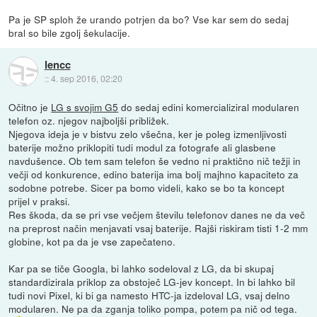
Pa je SP sploh že urando potrjen da bo? Vse kar sem do sedaj
bral so bile zgolj šekulacije.
lencc
::
4. sep 2016, 02:20
Očitno je
LG s svojim G5
do sedaj edini komercializiral modularen
telefon oz. njegov najboljši približek.
Njegova ideja je v bistvu zelo všečna, ker je poleg izmenljivosti
baterije možno priklopiti tudi modul za fotografe ali glasbene
navdušence. Ob tem sam telefon še vedno ni praktično nič težji in
večji od konkurence, edino baterija ima bolj majhno kapaciteto za
sodobne potrebe. Sicer pa bomo videli, kako se bo ta koncept
prijel v praksi.
Res škoda, da se pri vse večjem številu telefonov danes ne da več
na preprost način menjavati vsaj baterije. Rajši riskiram tisti 1-2 mm
globine, kot pa da je vse zapečateno.
Kar pa se tiče Googla, bi lahko sodeloval z LG, da bi skupaj
standardizirala priklop za obstoječ LG-jev koncept. In bi lahko bil
tudi novi Pixel, ki bi ga namesto HTC-ja izdeloval LG, vsaj delno
modularen. Ne pa da zganja toliko pompa, potem pa nič od tega.