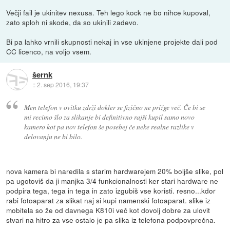
Večji fail je ukinitev nexusa. Teh lego kock ne bo nihce kupoval,
zato sploh ni skode, da so ukinili zadevo.
Bi pa lahko vrnili skupnosti nekaj in vse ukinjene projekte dali pod
CC licenco, na voljo vsem.
šernk
::
2. sep 2016, 19:37
Men telefon v ovitku zdrži dokler se fizično ne prižge več. Če bi se
mi recimo šlo za slikanje bi definitivno rajši kupil samo novo
kamero kot pa nov telefon še posebej če neke realne razlike v
delovanju ne bi bilo.
nova kamera bi naredila s starim hardwarejem 20% boljše slike, pol
pa ugotoviš da ji manjka 3/4 funkcionalnosti ker stari hardware ne
podpira tega, tega in tega in zato izgubiš vse koristi. resno...kdor
rabi fotoaparat za slikat naj si kupi namenski fotoaparat. slike iz
mobitela so že od davnega K810i več kot dovolj dobre za ulovit
stvari na hitro za vse ostalo je pa slika iz telefona podpovprečna.