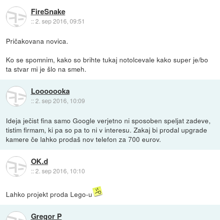
FireSnake
::
2. sep 2016, 09:51
Pričakovana novica.
Ko se spomnim, kako so brihte tukaj notolcevale kako super je/bo
ta stvar mi je šlo na smeh.
Looooooka
::
2. sep 2016, 10:09
Ideja ječist fina samo Google verjetno ni sposoben speljat zadeve,
tistim firmam, ki pa so pa to ni v interesu. Zakaj bi prodal upgrade
kamere če lahko prodaš nov telefon za 700 eurov.
OK.d
::
2. sep 2016, 10:10
Lahko projekt proda Lego-u
Gregor P