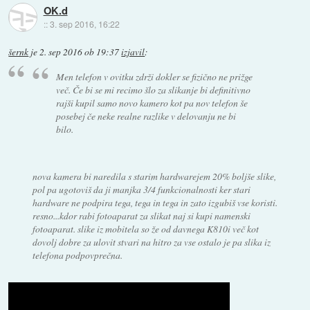
OK.d
::
3. sep 2016, 16:22
šernk
je
2. sep 2016 ob 19:37
izjavil
:
Men telefon v ovitku zdrži dokler se fizično ne prižge
več. Če bi se mi recimo šlo za slikanje bi definitivno
rajši kupil samo novo kamero kot pa nov telefon še
posebej če neke realne razlike v delovanju ne bi
bilo.
nova kamera bi naredila s starim hardwarejem 20% boljše slike,
pol pa ugotoviš da ji manjka 3/4 funkcionalnosti ker stari
hardware ne podpira tega, tega in tega in zato izgubiš vse koristi.
resno...kdor rabi fotoaparat za slikat naj si kupi namenski
fotoaparat. slike iz mobitela so že od davnega K810i več kot
dovolj dobre za ulovit stvari na hitro za vse ostalo je pa slika iz
telefona podpovprečna.