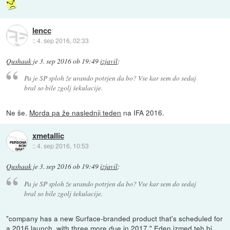
lencc
::
4. sep 2016, 02:33
Qushaak
je
3. sep 2016 ob 19:49
izjavil
:
Pa je SP sploh že urando potrjen da bo? Vse kar sem do sedaj
bral so bile zgolj šekulacije.
Ne še.
Morda pa že naslednji teden
na IFA 2016.
xmetallic
::
4. sep 2016, 10:53
Qushaak
je
3. sep 2016 ob 19:49
izjavil
:
Pa je SP sploh že urando potrjen da bo? Vse kar sem do sedaj
bral so bile zgolj šekulacije.
"company has a new Surface-branded product that's scheduled for
a 2016 launch, with three more due in 2017." Eden izmed teh bi