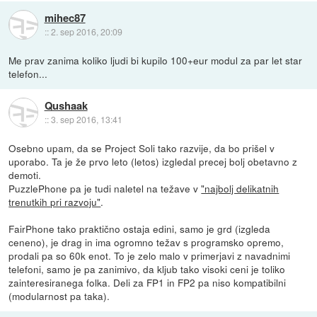
mihec87
::
2. sep 2016, 20:09
Me prav zanima koliko ljudi bi kupilo 100+eur modul za par let star
telefon...
Qushaak
::
3. sep 2016, 13:41
Osebno upam, da se Project Soli tako razvije, da bo prišel v
uporabo. Ta je že prvo leto (letos) izgledal precej bolj obetavno z
demoti.
PuzzlePhone pa je tudi naletel na težave v
"najbolj delikatnih
trenutkih pri razvoju"
.
FairPhone tako praktično ostaja edini, samo je grd (izgleda
ceneno), je drag in ima ogromno težav s programsko opremo,
prodali pa so 60k enot. To je zelo malo v primerjavi z navadnimi
telefoni, samo je pa zanimivo, da kljub tako visoki ceni je toliko
zainteresiranega folka. Deli za FP1 in FP2 pa niso kompatibilni
(modularnost pa taka).