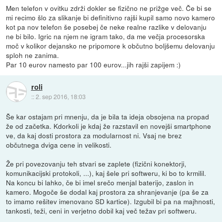
Men telefon v ovitku zdrži dokler se fizično ne prižge več. Če bi se
mi recimo šlo za slikanje bi definitivno rajši kupil samo novo kamero
kot pa nov telefon še posebej če neke realne razlike v delovanju
ne bi bilo. Igric na njem ne igram tako, da me večja procesorska
moč v kolikor dejansko ne pripomore k občutno boljšemu delovanju
sploh ne zanima.
Par 10 eurov namesto par 100 eurov...jih rajši zapijem :)
roli
::
2. sep 2016, 18:03
Še kar ostajam pri mnenju, da je bila ta ideja obsojena na propad
že od začetka. Kdorkoli je kdaj že razstavil en novejši smartphone
ve, da kaj dosti prostora za modularnost ni. Vsaj ne brez
občutnega dviga cene in velikosti.
Že pri povezovanju teh stvari se zaplete (fizični konektorji,
komunikacijski protokoli, ...), kaj šele pri softweru, ki bo to krmilil.
Na koncu bi lahko, če bi imel srečo menjal baterijo, zaslon in
kamero. Mogoče še dodal kaj prostora za shranjevanje (pa še za
to imamo rešitev imenovano SD kartice). Izgubil bi pa na majhnosti,
tankosti, teži, ceni in verjetno dobil kaj več težav pri softweru.