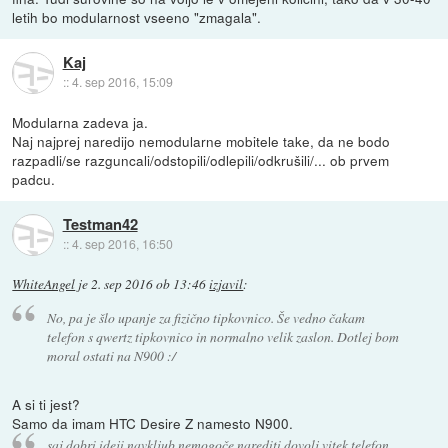
letih bo modularnost vseeno "zmagala".
Kaj
::
4. sep 2016, 15:09
Modularna zadeva ja.
Naj najprej naredijo nemodularne mobitele take, da ne bodo
razpadli/se razguncali/odstopili/odlepili/odkrušili/... ob prvem
padcu.
Testman42
::
4. sep 2016, 16:50
WhiteAngel
je
2. sep 2016 ob 13:46
izjavil
:
No, pa je šlo upanje za fizično tipkovnico. Še vedno čakam
telefon s qwertz tipkovnico in normalno velik zaslon. Dotlej bom
moral ostati na N900 :/
A si ti jest?
Samo da imam HTC Desire Z namesto N900.
saj dobri ideji navkljub nemogoče narediti dovolj vitek telefon,