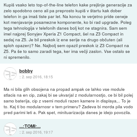
Kupiš vsako leto top-of-the-line telefon kake prejšnje generacije za
zelo spodobno ceno ali pa preprosto kupiš v štartu kak dober
telefon in ga imaš tiste par let. Na koncu te verjetno pride ceneje
kot menjavanje posamezne komponente, ko bi rad upgrade. Poleg
tega tehnologija v telefonih danes bolj kot ne stagnira. Sam sem
imel najprej Sonyjev Xperia Z1 Compact, šel na Z3 Compact in
sedaj na Z5. Je bil preskok iz ene serije na drugo občuten (ali
sploh opazen)? Ne. Najbolj sem opazil preskok iz Z3 Compact na
Z5. Pa še to samo zaradi tega, ker ima večji zaslon. Vse ostalo se
ni spremenilo.
bobby
::
2. sep 2016, 18:15
Ma ni bila glih obsojena na propad ampak ce lahko vse module
stlacis na en cip, zakaj bi se ukvarjal z modularnostjo, ce bi bil polej
samo baterija, cip z vsemi moduli razen kamere in displaya,.. To je
to. Kaj ti bo modularnosr v tem primeru? Zadeva bi morda pila vodo
pred parimi leti a. Pak spet, minituarizacija danes je idejo povozila.
...:TOMI:...
::
2. sep 2016, 19:17