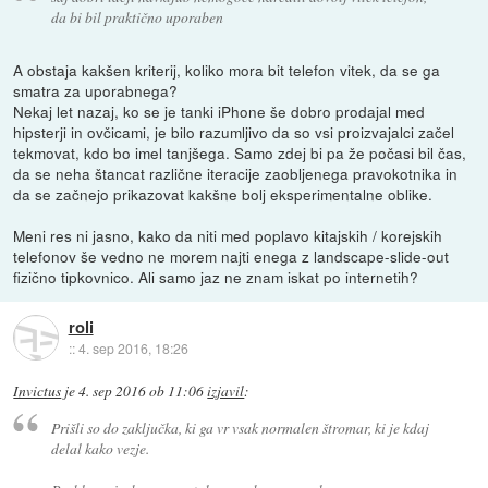
da bi bil praktično uporaben
A obstaja kakšen kriterij, koliko mora bit telefon vitek, da se ga
smatra za uporabnega?
Nekaj let nazaj, ko se je tanki iPhone še dobro prodajal med
hipsterji in ovčicami, je bilo razumljivo da so vsi proizvajalci začel
tekmovat, kdo bo imel tanjšega. Samo zdej bi pa že počasi bil čas,
da se neha štancat različne iteracije zaobljenega pravokotnika in
da se začnejo prikazovat kakšne bolj eksperimentalne oblike.
Meni res ni jasno, kako da niti med poplavo kitajskih / korejskih
telefonov še vedno ne morem najti enega z landscape-slide-out
fizično tipkovnico. Ali samo jaz ne znam iskat po internetih?
roli
::
4. sep 2016, 18:26
Invictus
je
4. sep 2016 ob 11:06
izjavil
:
Prišli so do zaključka, ki ga vr vsak normalen štromar, ki je kdaj
delal kako vezje.