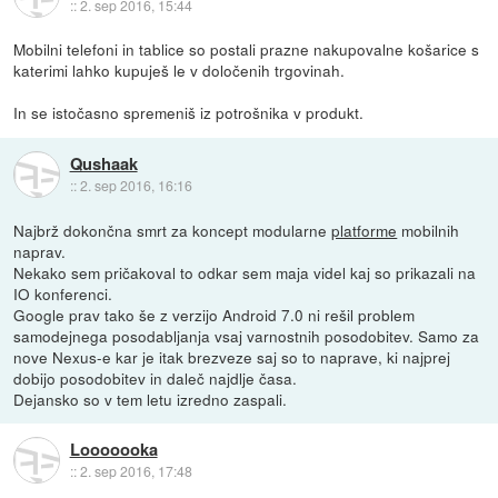
::
2. sep 2016, 15:44
Mobilni telefoni in tablice so postali prazne nakupovalne košarice s
katerimi lahko kupuješ le v določenih trgovinah.
In se istočasno spremeniš iz potrošnika v produkt.
Qushaak
::
2. sep 2016, 16:16
Najbrž dokončna smrt za koncept modularne
platforme
mobilnih
naprav.
Nekako sem pričakoval to odkar sem maja videl kaj so prikazali na
IO konferenci.
Google prav tako še z verzijo Android 7.0 ni rešil problem
samodejnega posodabljanja vsaj varnostnih posodobitev. Samo za
nove Nexus-e kar je itak brezveze saj so to naprave, ki najprej
dobijo posodobitev in daleč najdlje časa.
Dejansko so v tem letu izredno zaspali.
Looooooka
::
2. sep 2016, 17:48