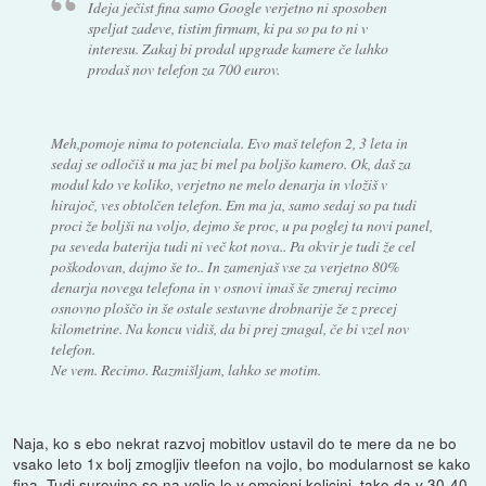
Ideja ječist fina samo Google verjetno ni sposoben
speljat zadeve, tistim firmam, ki pa so pa to ni v
interesu. Zakaj bi prodal upgrade kamere če lahko
prodaš nov telefon za 700 eurov.
Meh,pomoje nima to potenciala. Evo maš telefon 2, 3 leta in
sedaj se odločiš u ma jaz bi mel pa boljšo kamero. Ok, daš za
modul kdo ve koliko, verjetno ne melo denarja in vložiš v
hirajoč, ves obtolčen telefon. Em ma ja, samo sedaj so pa tudi
proci že boljši na voljo, dejmo še proc, u pa poglej ta novi panel,
pa seveda baterija tudi ni več kot nova.. Pa okvir je tudi že cel
poškodovan, dajmo še to.. In zamenjaš vse za verjetno 80%
denarja novega telefona in v osnovi imaš še zmeraj recimo
osnovno ploščo in še ostale sestavne drobnarije že z precej
kilometrine. Na koncu vidiš, da bi prej zmagal, če bi vzel nov
telefon.
Ne vem. Recimo. Razmišljam, lahko se motim.
Naja, ko s ebo nekrat razvoj mobitlov ustavil do te mere da ne bo
vsako leto 1x bolj zmogljiv tleefon na vojlo, bo modularnost se kako
fina. Tudi surovine so na voljo le v omejeni kolicini, tako da v 30-40