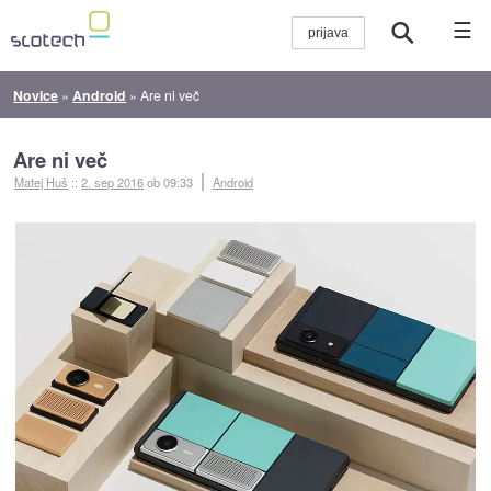
☰
Novice
»
Android
»
Are ni več
Are ni več
Matej Huš
::
2. sep 2016
ob 09:33
Android