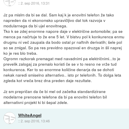
::
2. sep 2016, 13:31
Jz pa mislm da bi se dal. Sam kaj k je enovitni telefon že tako
napreden da ni ekonomsko upravičljivo dat tok razvoja v
modularnega da bi ujel enovitnega.
Tko k se zdej enormne napore daje v električne avtomobile; pa se
menca pa načrtuje to že ene 5 let. V bistvu pol k konkurenca enmu
drugmu ni več zaupala da bodo ostal pr naftnih derivatih; šele pol
so se zmigal. So pa res previdno opazoval en druzga in šli naprej
ko je res blo treba.
Ogromn razkorak premagat med navadnimi pa električnimi...to je
prevelik zalogaj za premalo koristi če se v to resno ne vrže tud
konkurenca. Ker to so enormne količine denarja da se dohoti
nekak naredi smiselno alternativo.. isto pr telefonih. To dolga leta
zgleda kot vreča brez dna preden daje rezultate.
Jz sm prepričan da če bi mel od začetka standardizirane
modelarne prenosne telefone da bi pa enovitni telefon bil
alternativni projekt ki bi šepal zdele.
WhiteAngel
::
2. sep 2016, 13:46