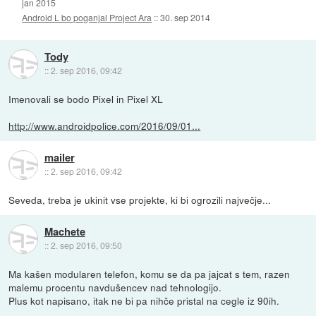
jan 2015
Android L bo poganjal Project Ara
::
30. sep 2014
Tody
::
2. sep 2016, 09:42
Imenovali se bodo Pixel in Pixel XL
http://www.androidpolice.com/2016/09/01...
mailer
::
2. sep 2016, 09:42
Seveda, treba je ukinit vse projekte, ki bi ogrozili največje...
Machete
::
2. sep 2016, 09:50
Ma kašen modularen telefon, komu se da pa jajcat s tem, razen
malemu procentu navdušencev nad tehnologijo.
Plus kot napisano, itak ne bi pa nihče pristal na cegle iz 90ih.