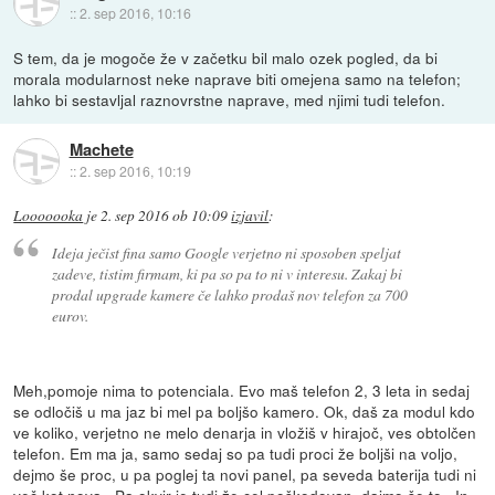
::
2. sep 2016, 10:16
S tem, da je mogoče že v začetku bil malo ozek pogled, da bi
morala modularnost neke naprave biti omejena samo na telefon;
lahko bi sestavljal raznovrstne naprave, med njimi tudi telefon.
Machete
::
2. sep 2016, 10:19
Looooooka
je
2. sep 2016 ob 10:09
izjavil
:
Ideja ječist fina samo Google verjetno ni sposoben speljat
zadeve, tistim firmam, ki pa so pa to ni v interesu. Zakaj bi
prodal upgrade kamere če lahko prodaš nov telefon za 700
eurov.
Meh,pomoje nima to potenciala. Evo maš telefon 2, 3 leta in sedaj
se odločiš u ma jaz bi mel pa boljšo kamero. Ok, daš za modul kdo
ve koliko, verjetno ne melo denarja in vložiš v hirajoč, ves obtolčen
telefon. Em ma ja, samo sedaj so pa tudi proci že boljši na voljo,
dejmo še proc, u pa poglej ta novi panel, pa seveda baterija tudi ni
več kot nova.. Pa okvir je tudi že cel poškodovan, dajmo še to.. In