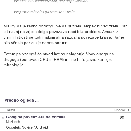
Problem ni v komponentah, ampak povezavah.
Preprosto tehnologija za to še ni zrela...
Mislim, da je ravno obratno. Ne da ni zrela, ampak ni več zrela. Par
let nazaj nekaj cm dolga povezava nebi bila problem. Ampak z
višjimi hitrosti se tudi maksimalna razdalja povezave krajša. Kar je
bilo včasih par cm je danes par mm.
Potem pa vzameš še stvari kot so nalaganje čipov enega na
drugega (ponavadi CPU in RAM) in ti je hitro jasno kam gre
tehnologija.
Vredno ogleda ...
Tema
Sporočila
»
Googlov projekt Ara se odmika
98
McHusch
Oddelek:
Novice
/
Android