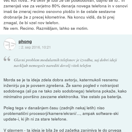
zamenjaš vse za verjetno 80% denarja novega telefona in v osnovi
imaš še zmeraj recimo osnovno ploščo in še ostale sestavne
drobnarije že z precej kilometrine. Na koncu vidiš, da bi prej
zmagal, če bi vzel nov telefon.
Ne vem. Recimo. Razmišljam, lahko se motim.
phong
::
2. sep 2016, 10:21
Glavni problem modularnih telefonov je izvedba, saj dobri ideji
navkljub nemogoče narediti dovolj vitek telefon
Morda se je ta ideja zdela dobra avtorju, katermukoli resnemu
inženirju pa je povsem zgrešena. Že samo pogled v notranjost
sodobnega (ali pa ne tako zelo sodobnega) telefona pokaže, kako
minimalno površino zavzame elektronika. Vse ostalo pa baterija.
Poleg tega v današnjem času (zadnjih nekaj letih) niso
problematični procesorji/kamere/ekrani/..., ampak software-ski
update-i, ki jih ni za stare telefone.
V glavnem - ta ideja je bila že od začetka zanimiva le do prvega