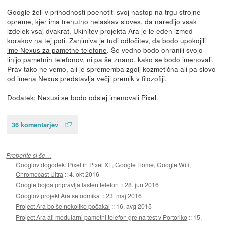
Google želi v prihodnosti poenotiti svoj nastop na trgu strojne
opreme, kjer ima trenutno nelaskav sloves, da naredijo vsak
izdelek vsaj dvakrat. Ukinitev projekta Ara je le eden izmed
korakov na tej poti. Zanimiva je tudi odločitev, da
bodo upokojili
ime Nexus za pametne telefone
. Še vedno bodo ohranili svojo
linijo pametnih telefonov, ni pa še znano, kako se bodo imenovali.
Prav tako ne vemo, ali je sprememba zgolj kozmetična ali pa slovo
od imena Nexus predstavlja večji premik v filozofiji.
Dodatek: Nexusi se bodo odslej imenovali Pixel.
36 komentarjev
Preberite si še…
Googlov dogodek: Pixel in Pixel XL, Google Home, Google Wifi,
Chromecast Ultra
::
4. okt 2016
Google bojda pripravlja lasten telefon
::
28. jun 2016
Googlov projekt Ara se odmika
::
23. maj 2016
Project Ara bo še nekoliko počakal
::
16. avg 2015
Project Ara ali modularni pametni telefon gre na test v Portoriko
::
15.