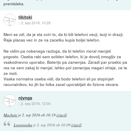
premisleka.
tikitoki
::
2. sep 2016, 10:28
Meni se zdi, da je sta oviri to, da bi bili telefoni vecji, tezji in drazji.
Raje placas vec in ze na zacetku kupis boljsi telefon.
Ne vidim pa nobenega razloga, da bi telefon moral menjati
pogosto. Oseba rabi sam soliden telefon, ki je dovolj zmogljiv za
vsakodnevno uporabo. Baterijo pa zamenjas. Zaradi par praskic pa
res ne vem zakaj bi menjal, lahko pol zamenjas magari ohisje, ce te
ze moti.
Vsaka normalna oseba vidi, da bodo telefoni sli po stopinjah
racunalnikov, ko jih bo folka zacel uporabljati do fizicne okvare.
njyngs
::
2. sep 2016, 12:00
Machete
je
2. sep 2016 ob 10:19
izjavil
:
Looooooka
je
2. sep 2016 ob 10:09
izjavil
: