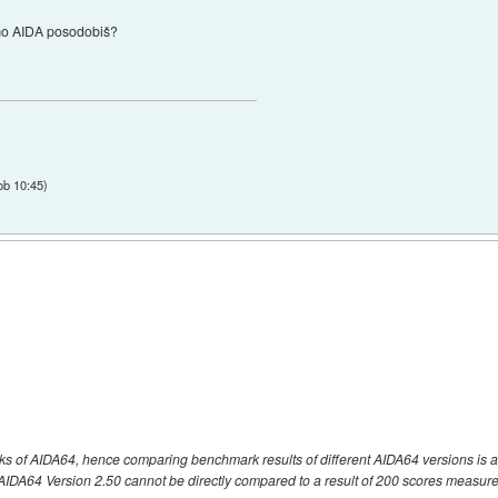
amo AIDA posodobiš?
ob 10:45
)
ks of AIDA64, hence comparing benchmark results of different AIDA64 versions is
n AIDA64 Version 2.50 cannot be directly compared to a result of 200 scores measu