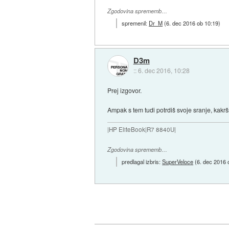
Zgodovina sprememb…
spremenil:
Dr_M
(
6. dec 2016 ob 10:19
)
D3m
::
6. dec 2016, 10:28
Prej izgovor.
Ampak s tem tudi potrdiš svoje sranje, kakr
|HP EliteBook|R7 8840U|
Zgodovina sprememb…
predlagal izbris:
SuperVeloce
(
6. dec 2016 