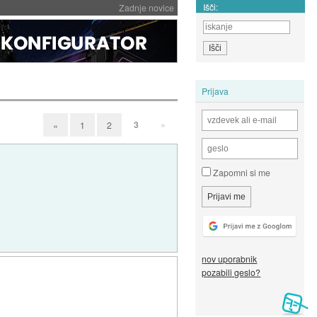
Išči:
Zadnje novice
Prijava
3
»
«
1
2
Zapomni si me
nov uporabnik
pozabili geslo?