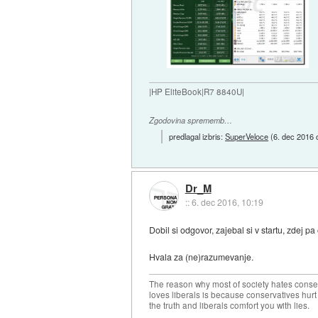
|HP EliteBook|R7 8840U|
Zgodovina sprememb…
predlagal izbris:
SuperVeloce
(
6. dec 2016 
Dr_M
::
6. dec 2016, 10:19
Dobil si odgovor, zajebal si v startu, zdej pa 
Hvala za (ne)razumevanje.
The reason why most of society hates conse
loves liberals is because conservatives hurt
the truth and liberals comfort you with lies.