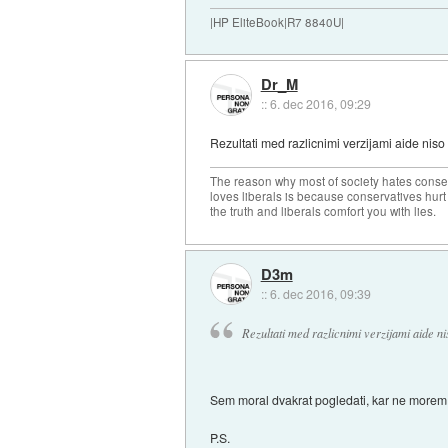
|HP EliteBook|R7 8840U|
Dr_M
::
6. dec 2016, 09:29
Rezultati med razlicnimi verzijami aide niso p
The reason why most of society hates conse
loves liberals is because conservatives hurt
the truth and liberals comfort you with lies.
D3m
::
6. dec 2016, 09:39
Rezultati med razlicnimi verzijami aide nis
Sem moral dvakrat pogledati, kar ne morem ve
P.S.