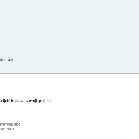
ob 10:45
)
odjebi in plavaj v svoji gnojnici.
rvatives and
 you with