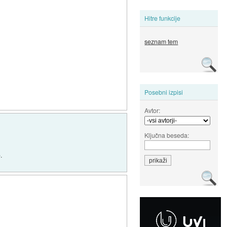
Hitre funkcije
seznam tem
Posebni izpisi
Avtor:
Ključna beseda:
.