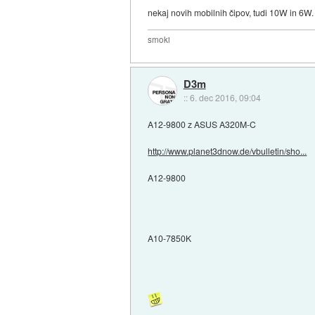
nekaj novih mobilnih čipov, tudi 10W in 6W.
smoki
D3m
::
6. dec 2016, 09:04
A12-9800 z ASUS A320M-C
http://www.planet3dnow.de/vbulletin/sho...
A12-9800
A10-7850K