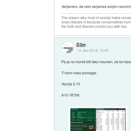
Verjamem, da zelo verjames svojim neumnost
The reason why most of society hates conse
loves liberals is because conservatives hurt
the truth and liberals comfort you with lies.
D3m
::
6. dec 2016, 10:05
Pa ja ne moreš biti tako neumen, da bo kave
Ti bom malo pomagal.
Verzija 5.70
A10-7870K