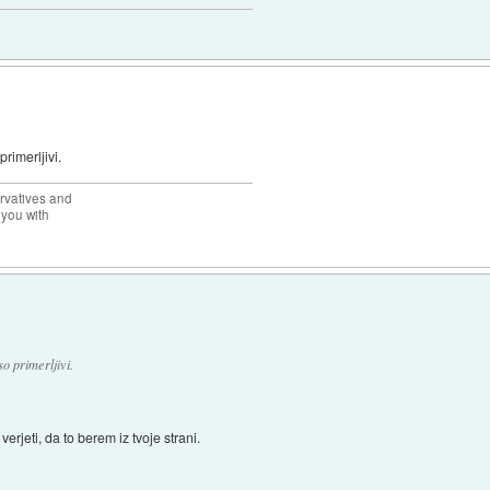
rimerljivi.
rvatives and
 you with
o primerljivi.
rjeti, da to berem iz tvoje strani.