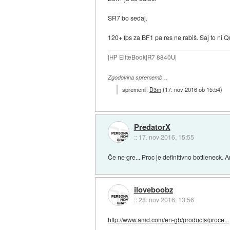
SR7 bo sedaj.
120+ fps za BF1 pa res ne rabiš. Saj to ni 
|HP EliteBook|R7 8840U|
Zgodovina sprememb…
spremenil:
D3m
(
17. nov 2016 ob 15:54
)
PredatorX
::
17. nov 2016, 15:55
Če ne gre... Proc je definitivno bottleneck
iloveboobz
::
28. nov 2016, 13:56
http://www.amd.com/en-gb/products/proce...