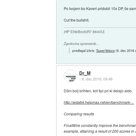
Po tvojem bo Kaveri pridobil 10x DP, če s
Cut the bullshit.
|HP EliteBook|R7 8840U|
Zgodovina sprememb…
predlagal izbris:
SuperVeloce
(
6. dec 2016 
Dr_M
::
6. dec 2016, 09:48
D3m bolj brihten, kot tipi pri ki delajo aido.
http://aida64.helpmax.net/en/benchmark-...
Comparing results
FinalWire constantly improve the benchmar
example, attaining a result of 200 scores i