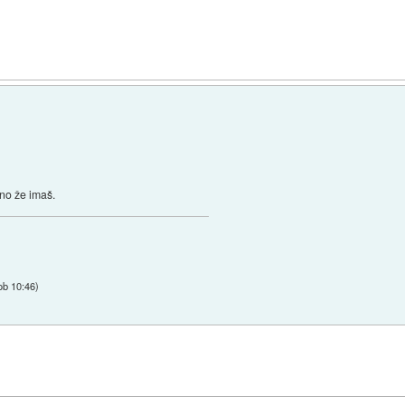
šno že imaš.
ob 10:46
)