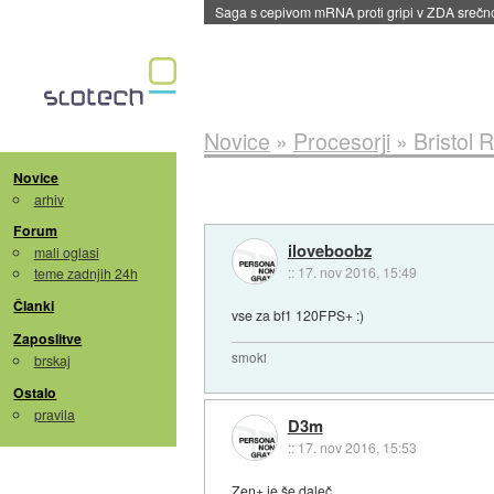
BMW v vozilih začel predvajati reklame
::
dane
Novice
»
Procesorji
»
Bristol 
Novice
arhiv
Forum
iloveboobz
mali oglasi
::
17. nov 2016, 15:49
teme zadnjih 24h
Članki
vse za bf1 120FPS+ :)
Zaposlitve
smoki
brskaj
Ostalo
pravila
D3m
::
17. nov 2016, 15:53
Zen+ je še daleč.