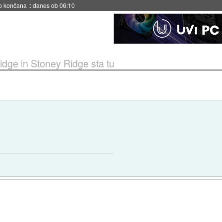
s ob 06:09
Ridge in Stoney Ridge sta tu