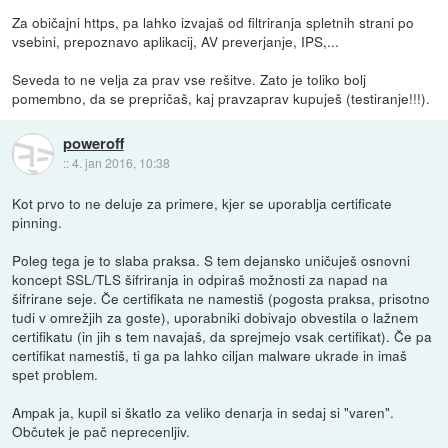
Za običajni https, pa lahko izvajaš od filtriranja spletnih strani po
vsebini, prepoznavo aplikacij, AV preverjanje, IPS,...
Seveda to ne velja za prav vse rešitve. Zato je toliko bolj
pomembno, da se prepričaš, kaj pravzaprav kupuješ (testiranje!!!).
poweroff
::
4. jan 2016, 10:38
Kot prvo to ne deluje za primere, kjer se uporablja certificate
pinning.
Poleg tega je to slaba praksa. S tem dejansko uničuješ osnovni
koncept SSL/TLS šifriranja in odpiraš možnosti za napad na
šifrirane seje. Če certifikata ne namestiš (pogosta praksa, prisotno
tudi v omrežjih za goste), uporabniki dobivajo obvestila o lažnem
certifikatu (in jih s tem navajaš, da sprejmejo vsak certifikat). Če pa
certifikat namestiš, ti ga pa lahko ciljan malware ukrade in imaš
spet problem.
Ampak ja, kupil si škatlo za veliko denarja in sedaj si "varen".
Občutek je pač neprecenljiv.