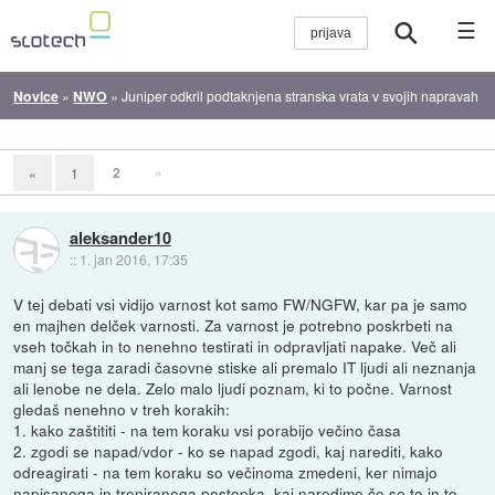
☰
Novice
»
NWO
»
Juniper odkril podtaknjena stranska vrata v svojih napravah
2
»
«
1
aleksander10
::
1. jan 2016, 17:35
V tej debati vsi vidijo varnost kot samo FW/NGFW, kar pa je samo
en majhen delček varnosti. Za varnost je potrebno poskrbeti na
vseh točkah in to nenehno testirati in odpravljati napake. Več ali
manj se tega zaradi časovne stiske ali premalo IT ljudi ali neznanja
ali lenobe ne dela. Zelo malo ljudi poznam, ki to počne. Varnost
gledaš nenehno v treh korakih:
1. kako zaštititi - na tem koraku vsi porabijo večino časa
2. zgodi se napad/vdor - ko se napad zgodi, kaj narediti, kako
odreagirati - na tem koraku so večinoma zmedeni, ker nimajo
napisanega in treniranega postopka, kaj naredimo če se to in to