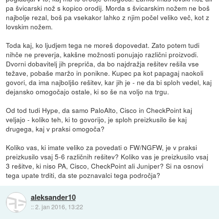
pa švicarski nož s kopico orodij. Morda s švicarskim nožem ne boš
najbolje rezal, boš pa vsekakor lahko z njim počel veliko več, kot z
lovskim nožem.
Toda kaj, ko ljudjem tega ne moreš dopovedat. Zato potem tudi
nihče ne preverja, kakšne možnosti ponujajo različni proizvodi.
Dvorni dobavitelj jih prepriča, da bo najdražja rešitev rešila vse
težave, pobaše maržo in ponikne. Kupec pa kot papagaj naokoli
govori, da ima najboljšo rešitev, kar jih je - ne da bi sploh vedel, kaj
dejansko omogočajo ostale, ki so še na voljo na trgu.
Od tod tudi Hype, da samo PaloAlto, Cisco in CheckPoint kaj
veljajo - koliko teh, ki to govorijo, je sploh preizkusilo še kaj
drugega, kaj v praksi omogoča?
Koliko vas, ki imate veliko za povedati o FW/NGFW, je v praksi
preizkusilo vsaj 5-6 različnih rešitev? Koliko vas je preizkusilo vsaj
3 rešitve, ki niso PA, Cisco, CheckPoint ali Juniper? Si na osnovi
tega upate trditi, da ste poznavalci tega področja?
aleksander10
::
2. jan 2016, 13:22