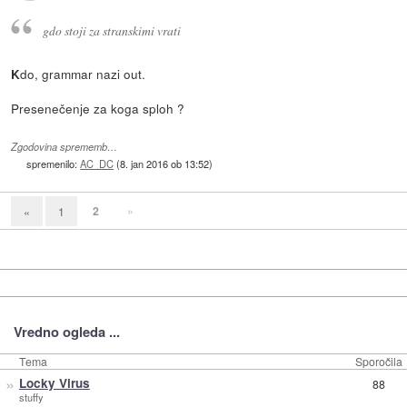
gdo stoji za stranskimi vrati
do, grammar nazi out.
K
Presenečenje za koga sploh ?
Zgodovina sprememb…
spremenilo:
AC_DC
(
8. jan 2016 ob 13:52
)
2
»
«
1
Vredno ogleda ...
Tema
Sporočila
»
Locky Virus
88
stuffy