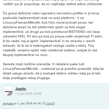
'velikih' pa jih prepričuje, da so najdražje rešitve edine učinkovite.
Če greva definirati neko napredno varnostno politiko in jo bova
poskusila implementirati vsak na svoji platformi - ti na
Linuxu/pFsense/Mikrotik, boš hitro moral priznati poraz, ker
določene stvari na teh platformah sploh ne boš mogel
implementirat, za druge pa boš potreboval BISTVENO več časa
(strankini €€€). Pri tem pa boš po precej veliki verjetnosti TI edini,
ki bo vedel, kaj si sploh 'implementiral' in bo stranka v resnih
težavah, če bi se iz kateregakoli razloga razšla s teboj. Tvoj
nasledik, verjetno sploh nebi raziskoval zadevo, ampak bi vse
skupaj implementiral na novo.
Seveda imaš različne scenarije. V nekatere paše tudi
Linux/pFsense/Mikrotik - umetnost pa je pravilno presoditi, kdaj še
delaš uslugo stranki, da ji svetuješ takšno rešitev, kdaj pa bi bilo
bolje predlagati nekaj drugega.
Jupito
::
4. jan 2016, 02:09
pegasus
je
1. jan 2016 ob 16:32
izjavil
: