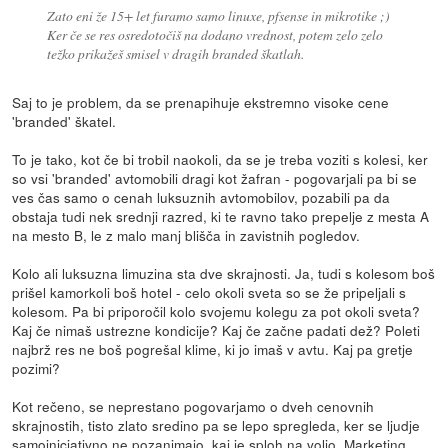
Zato eni že 15+ let furamo samo linuxe, pfsense in mikrotike ;)
Ker če se res osredotočiš na dodano vrednost, potem zelo zelo
težko prikažeš smisel v dragih branded škatlah.
Saj to je problem, da se prenapihuje ekstremno visoke cene
'branded' škatel.
To je tako, kot če bi trobil naokoli, da se je treba voziti s kolesi, ker
so vsi 'branded' avtomobili dragi kot žafran - pogovarjali pa bi se
ves čas samo o cenah luksuznih avtomobilov, pozabili pa da
obstaja tudi nek srednji razred, ki te ravno tako prepelje z mesta A
na mesto B, le z malo manj blišča in zavistnih pogledov.
Kolo ali luksuzna limuzina sta dve skrajnosti. Ja, tudi s kolesom boš
prišel kamorkoli boš hotel - celo okoli sveta so se že pripeljali s
kolesom. Pa bi priporočil kolo svojemu kolegu za pot okoli sveta?
Kaj če nimaš ustrezne kondicije? Kaj če začne padati dež? Poleti
najbrž res ne boš pogrešal klime, ki jo imaš v avtu. Kaj pa gretje
pozimi?
Kot rečeno, se neprestano pogovarjamo o dveh cenovnih
skrajnostih, tisto zlato sredino pa se lepo spregleda, ker se ljudje
samoiniciativno ne pozanimajo, kaj je sploh na voljo. Marketing