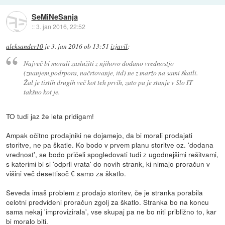
SeMiNeSanja
::
3. jan 2016, 22:52
aleksander10
je
3. jan 2016 ob 13:51
izjavil
:
Največ bi morali zaslužiti z njihovo dodano vrednostjo
(znanjem,podrpora, načrtovanje, itd) ne z maržo na sami škatli.
Žal je tistih drugih več kot teh prvih, zato pa je stanje v Slo IT
takšno kot je.
TO tudi jaz že leta pridigam!
Ampak očitno prodajniki ne dojamejo, da bi morali prodajati
storitve, ne pa škatle. Ko bodo v prvem planu storitve oz. 'dodana
vrednost', se bodo pričeli spogledovati tudi z ugodnejšimi rešitvami,
s katerimi bi si 'odprli vrata' do novih strank, ki nimajo proračun v
višini več desettisoč € samo za škatlo.
Seveda imaš problem z prodajo storitev, če je stranka porabila
celotni predvideni proračun zgolj za škatlo. Stranka bo na koncu
sama nekaj 'improvizirala', vse skupaj pa ne bo niti približno to, kar
bi moralo biti.