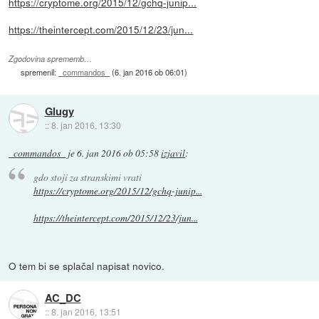
https://cryptome.org/2015/12/gchq-junip...
https://theintercept.com/2015/12/23/jun...
Zgodovina sprememb…
spremenil:
_commandos_
(
6. jan 2016 ob 06:01
)
Glugy
::
8. jan 2016, 13:30
_commandos_
je
6. jan 2016 ob 05:58
izjavil
:
gdo stoji za stranskimi vrati
https://cryptome.org/2015/12/gchq-junip...
https://theintercept.com/2015/12/23/jun...
O tem bi se splačal napisat novico.
AC_DC
::
8. jan 2016, 13:51