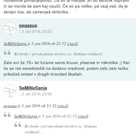
in se morda še sam kaj naučil. Če so pa velike, pa vsaj veš, da je
skrajni čas, da zamenjaš skrbnika.
pegasus
::
3. jan 2016, 23:22
SeMiNeSanja
je
3. jan 2016 ob 22:52
izjavil
:
Ko bodo v prvem planu storitve oz. 'dodana vrednost',
Zato eni že 15+ let furamo samo linuxe, pfsense in mikrotike ;) Ker
če se res osredotočiš na dodano vrednost, potem zelo zelo težko
prikažeš smisel v dragih branded škatlah.
SeMiNeSanja
::
3. jan 2016, 23:56
pegasus
je
3. jan 2016 ob 23:22
izjavil
:
SeMiNeSanja
je
3. jan 2016 ob 22:52
izjavil
:
Ko bodo v prvem planu storitve oz. 'dodana
vrednost',