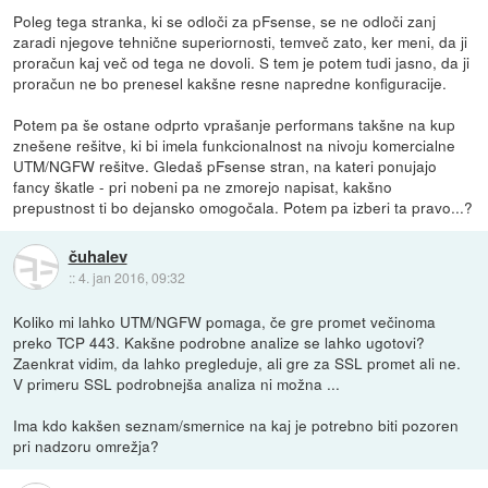
Poleg tega stranka, ki se odloči za pFsense, se ne odloči zanj
zaradi njegove tehnične superiornosti, temveč zato, ker meni, da ji
proračun kaj več od tega ne dovoli. S tem je potem tudi jasno, da ji
proračun ne bo prenesel kakšne resne napredne konfiguracije.
Potem pa še ostane odprto vprašanje performans takšne na kup
znešene rešitve, ki bi imela funkcionalnost na nivoju komercialne
UTM/NGFW rešitve. Gledaš pFsense stran, na kateri ponujajo
fancy škatle - pri nobeni pa ne zmorejo napisat, kakšno
prepustnost ti bo dejansko omogočala. Potem pa izberi ta pravo...?
čuhalev
::
4. jan 2016, 09:32
Koliko mi lahko UTM/NGFW pomaga, če gre promet večinoma
preko TCP 443. Kakšne podrobne analize se lahko ugotovi?
Zaenkrat vidim, da lahko pregleduje, ali gre za SSL promet ali ne.
V primeru SSL podrobnejša analiza ni možna ...
Ima kdo kakšen seznam/smernice na kaj je potrebno biti pozoren
pri nadzoru omrežja?