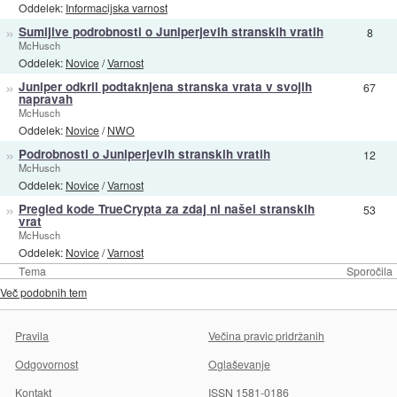
Oddelek:
Informacijska varnost
»
Sumljive podrobnosti o Juniperjevih stranskih vratih
8
McHusch
Oddelek:
Novice
/
Varnost
»
Juniper odkril podtaknjena stranska vrata v svojih
67
napravah
McHusch
Oddelek:
Novice
/
NWO
»
Podrobnosti o Juniperjevih stranskih vratih
12
McHusch
Oddelek:
Novice
/
Varnost
»
Pregled kode TrueCrypta za zdaj ni našel stranskih
53
vrat
McHusch
Oddelek:
Novice
/
Varnost
Tema
Sporočila
Več podobnih tem
Pravila
Večina pravic pridržanih
Odgovornost
Oglaševanje
Kontakt
ISSN 1581-0186