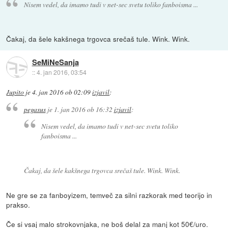
Nisem vedel, da imamo tudi v net-sec svetu toliko fanboisma ...
Čakaj, da šele kakšnega trgovca srečaš tule. Wink. Wink.
SeMiNeSanja
::
4. jan 2016, 03:54
Jupito
je
4. jan 2016 ob 02:09
izjavil
:
pegasus
je
1. jan 2016 ob 16:32
izjavil
:
Nisem vedel, da imamo tudi v net-sec svetu toliko
fanboisma ...
Čakaj, da šele kakšnega trgovca srečaš tule. Wink. Wink.
Ne gre se za fanboyizem, temveč za silni razkorak med teorijo in
prakso.
Če si vsaj malo strokovnjaka, ne boš delal za manj kot 50€/uro.