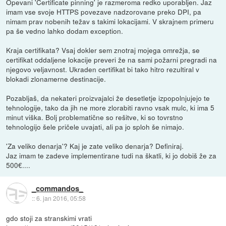
Opevani 'Certificate pinning' je razmeroma redko uporabljen. Jaz
imam vse svoje HTTPS povezave nadzorovane preko DPI, pa
nimam prav nobenih težav s takimi lokacijami. V skrajnem primeru
pa še vedno lahko dodam exception.
Kraja certifikata? Vsaj dokler sem znotraj mojega omrežja, se
certifikat oddaljene lokacije preveri že na sami požarni pregradi na
njegovo veljavnost. Ukraden certifikat bi tako hitro rezultiral v
blokadi zlonamerne destinacije.
Pozabljaš, da nekateri proizvajalci že desetletje izpopolnjujejo te
tehnologije, tako da jih ne more zlorabiti ravno vsak mulc, ki ima 5
minut viška. Bolj problematične so rešitve, ki so tovrstno
tehnologijo šele pričele uvajati, ali pa jo sploh še nimajo.
'Za veliko denarja'? Kaj je zate veliko denarja? Definiraj.
Jaz imam te zadeve implementirane tudi na škatli, ki jo dobiš že za
500€....
_commandos_
::
6. jan 2016, 05:58
gdo stoji za stranskimi vrati