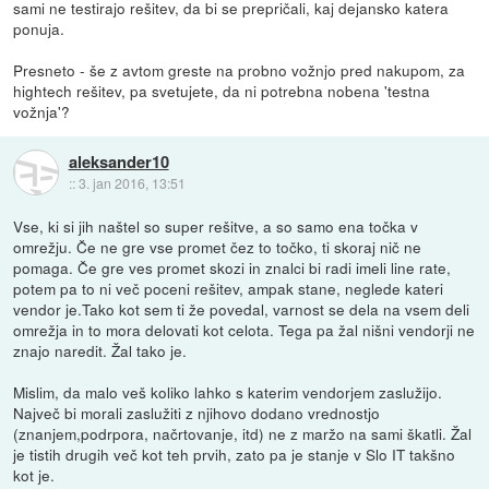
sami ne testirajo rešitev, da bi se prepričali, kaj dejansko katera
ponuja.
Presneto - še z avtom greste na probno vožnjo pred nakupom, za
hightech rešitev, pa svetujete, da ni potrebna nobena 'testna
vožnja'?
aleksander10
::
3. jan 2016, 13:51
Vse, ki si jih naštel so super rešitve, a so samo ena točka v
omrežju. Če ne gre vse promet čez to točko, ti skoraj nič ne
pomaga. Če gre ves promet skozi in znalci bi radi imeli line rate,
potem pa to ni več poceni rešitev, ampak stane, neglede kateri
vendor je.Tako kot sem ti že povedal, varnost se dela na vsem deli
omrežja in to mora delovati kot celota. Tega pa žal nišni vendorji ne
znajo naredit. Žal tako je.
Mislim, da malo veš koliko lahko s katerim vendorjem zaslužijo.
Največ bi morali zaslužiti z njihovo dodano vrednostjo
(znanjem,podrpora, načrtovanje, itd) ne z maržo na sami škatli. Žal
je tistih drugih več kot teh prvih, zato pa je stanje v Slo IT takšno
kot je.