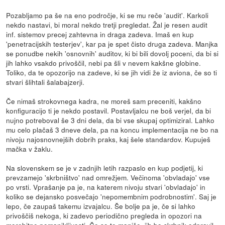
Pozabljamo pa še na eno področje, ki se mu reče 'audit'. Karkoli
nekdo nastavi, bi moral nekdo tretji pregledat. Žal je resen audit
inf. sistemov precej zahtevna in draga zadeva. Imaš en kup
'penetracijskih testerjev', kar pa je spet čisto druga zadeva. Manjka
se ponudbe nekih 'osnovnih' auditov, ki bi bili dovolj poceni, da bi si
jih lahko vsakdo privoščil, nebi pa šli v nevem kakšne globine.
Toliko, da te opozorijo na zadeve, ki se jih vidi že iz aviona, če so ti
stvari šlihtali šalabajzerji.
Če nimaš strokovnega kadra, ne moreš sam preceniti, kakšno
konfiguracijo ti je nekdo postavil. Postavljalcu ne boš verjel, da bi
nujno potreboval še 3 dni dela, da bi vse skupaj optimiziral. Lahko
mu celo plačaš 3 dneve dela, pa na koncu implementacija ne bo na
nivoju najosnovnejših dobrih praks, kaj šele standardov. Kupuješ
mačka v žaklu.
Na slovenskem se je v zadnjih letih razpaslo en kup podjetij, ki
prevzamejo 'skrbništvo' nad omrežjem. Večinoma 'obvladajo' vse
po vrsti. Vprašanje pa je, na katerem nivoju stvari 'obvladajo' in
koliko se dejansko posvečajo 'nepomembnim podrobnostim'. Saj je
lepo, če zaupaš takemu izvajalcu. Še bolje pa je, če si lahko
privoščiš nekoga, ki zadevo periodično pregleda in opozori na
morebitne pomanjkljivosti. Če so te manjše, jih bo skrbnik odpravil