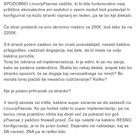
SPODOBNO Linux/pFsense zaščito, ki bi bila funkcionalno vsaj
približno ekvivalentna eni sodobni z vsemi moduli boš postavljal in
konfiguriral na kožo stranki najmanj en teden, pa še bo kje štekalo.
Če stvar postaviš na eno skromno mašino za 200€, boš tako že na
2200€.
3/4 strank potem zadevo ne bo znalo posodabljati, naresti kakšno
prilagoditev, nadzirati dogajanja, kaj šele, da bi imela na voljo
kakšna poročila.
Torej bo odvisna od implementatorja, ki je edini, ki se mu sanja,
kako se pedena zadevščino. Škatla bo nekaj delala, ampak kdo bo
stranko opozoril, če se dogaja kaj nenavadnega na mreži? Bo
morala torej plačati še mesečno vzdrževanje? Koliko?
Kje je potem prihranek za stranko?
V teoriji seveda vsi trdite, kakšne super variante se da sestaviti na
Linux/pFsense. Ko pa hočeš videt to super implementacijo, pa na
koncu nima praktično nihče kaj dosti več za pokazat kot goli
pFsense z peščico firewall pravil. Če kje naletiš na kakšno RESNO
konfiguracijo, je to že pravi čudež. Dejansko vsi nakladajo, kaj se
DA naresti, ZNA pa le redko kdo.