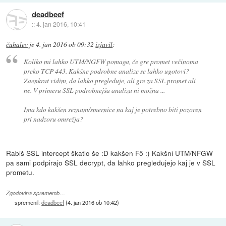
deadbeef
::
4. jan 2016, 10:41
čuhalev
je
4. jan 2016 ob 09:32
izjavil
:
Koliko mi lahko UTM/NGFW pomaga, če gre promet večinoma
preko TCP 443. Kakšne podrobne analize se lahko ugotovi?
Zaenkrat vidim, da lahko pregleduje, ali gre za SSL promet ali
ne. V primeru SSL podrobnejša analiza ni možna ...
Ima kdo kakšen seznam/smernice na kaj je potrebno biti pozoren
pri nadzoru omrežja?
Rabiš SSL intercept škatlo še :D kakšen F5 :) Kakšni UTM/NFGW
pa sami podpirajo SSL decrypt, da lahko pregledujejo kaj je v SSL
prometu.
Zgodovina sprememb…
spremenil:
deadbeef
(
4. jan 2016 ob 10:42
)