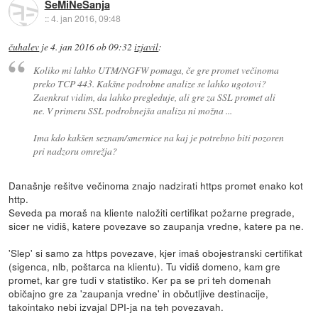
SeMiNeSanja
::
4. jan 2016, 09:48
čuhalev
je
4. jan 2016 ob 09:32
izjavil
:
Koliko mi lahko UTM/NGFW pomaga, če gre promet večinoma
preko TCP 443. Kakšne podrobne analize se lahko ugotovi?
Zaenkrat vidim, da lahko pregleduje, ali gre za SSL promet ali
ne. V primeru SSL podrobnejša analiza ni možna ...
Ima kdo kakšen seznam/smernice na kaj je potrebno biti pozoren
pri nadzoru omrežja?
Današnje rešitve večinoma znajo nadzirati https promet enako kot
http.
Seveda pa moraš na kliente naložiti certifikat požarne pregrade,
sicer ne vidiš, katere povezave so zaupanja vredne, katere pa ne.
'Slep' si samo za https povezave, kjer imaš obojestranski certifikat
(sigenca, nlb, poštarca na klientu). Tu vidiš domeno, kam gre
promet, kar gre tudi v statistiko. Ker pa se pri teh domenah
običajno gre za 'zaupanja vredne' in občutljive destinacije,
takointako nebi izvajal DPI-ja na teh povezavah.