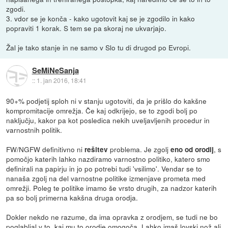
zgodi.
3. vdor se je konča - kako ugotovit kaj se je zgodilo in kako
popraviti 1 korak. S tem se pa skoraj ne ukvarjajo.
Žal je tako stanje in ne samo v Slo tu di drugod po Evropi.
SeMiNeSanja
::
1. jan 2016, 18:41
90+% podjetij sploh ni v stanju ugotoviti, da je prišlo do kakšne
kompromitacije omrežja. Če kaj odkrijejo, se to zgodi bolj po
naključju, kakor pa kot posledica nekih uveljavljenih procedur in
varnostnih politik.
FW/NGFW definitivno ni
problema. Je zgolj
, s
rešitev
eno od orodij
pomočjo katerih lahko nazdiramo varnostno politiko, katero smo
definirali na papirju in jo po potrebi tudi 'vsilimo'. Vendar se to
nanaša zgolj na del varnostne politike izmenjave prometa med
omrežji. Poleg te politike imamo še vrsto drugih, za nadzor katerih
pa so bolj primerna kakšna druga orodja.
Dokler nekdo ne razume, da ima opravka z orodjem, se tudi ne bo
poglabljal v to, kaj mu to orodje omogoča. Lahko imaš lovski nož ali