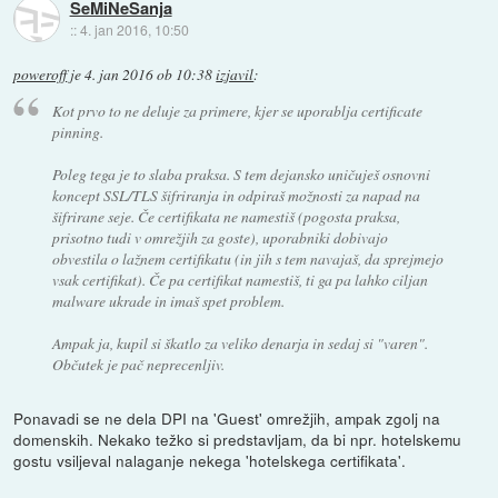
SeMiNeSanja
::
4. jan 2016, 10:50
poweroff
je
4. jan 2016 ob 10:38
izjavil
:
Kot prvo to ne deluje za primere, kjer se uporablja certificate
pinning.
Poleg tega je to slaba praksa. S tem dejansko uničuješ osnovni
koncept SSL/TLS šifriranja in odpiraš možnosti za napad na
šifrirane seje. Če certifikata ne namestiš (pogosta praksa,
prisotno tudi v omrežjih za goste), uporabniki dobivajo
obvestila o lažnem certifikatu (in jih s tem navajaš, da sprejmejo
vsak certifikat). Če pa certifikat namestiš, ti ga pa lahko ciljan
malware ukrade in imaš spet problem.
Ampak ja, kupil si škatlo za veliko denarja in sedaj si "varen".
Občutek je pač neprecenljiv.
Ponavadi se ne dela DPI na 'Guest' omrežjih, ampak zgolj na
domenskih. Nekako težko si predstavljam, da bi npr. hotelskemu
gostu vsiljeval nalaganje nekega 'hotelskega certifikata'.