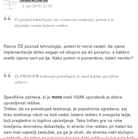
::
2. jan 2016, 21:40
Če poznaš tehnologijo (ne vezano na vendorja), potem ti je
dejansko vseeno katerio vendor.
Ravno ČE poznaš tehnologijo, potem bi moral vedeti, da njene
implementacije lahko segajo od obupno pa do porazno, s kakšno
svetlo izjemo sem pa tja. Kako potem ni pomembno, kateri vendor?
Za FW/NGFW testiranje potrebuješ, če imaš kakšne specifične
zahteve
Specifična zahteva, ki jo
imeti VSAK uporabnik je dobra
mora
upravljivost rešitve.
Trditev, da ne potrebuješ testiranja, je popolnoma zgrešena, saj
brez testiranja nikoli ne boš vedel, katera rešitev ti omogoča lažje,
bolj pregledno in logično upravljanje. Taka trditev gre na roke
kvečjemu dvornemu dobavitelju, ki stranki rine rešitev, pri kateri bo
sam imel največji zaslužek, pa ga je strah, da stranka nebi slučajno
ugotovila, da lahko za pol manj denarja dobi rešitev, ki ji je celo bolj