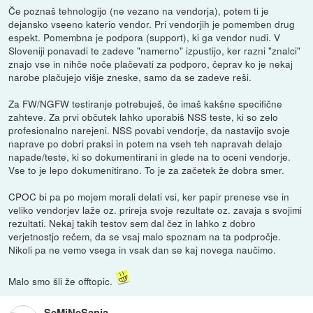
Če poznaš tehnologijo (ne vezano na vendorja), potem ti je
dejansko vseeno katerio vendor. Pri vendorjih je pomemben drug
espekt. Pomembna je podpora (support), ki ga vendor nudi. V
Sloveniji ponavadi te zadeve "namerno" izpustijo, ker razni "znalci"
znajo vse in nihče noče plačevati za podporo, čeprav ko je nekaj
narobe plačujejo višje zneske, samo da se zadeve reši.
Za FW/NGFW testiranje potrebuješ, če imaš kakšne specifične
zahteve. Za prvi občutek lahko uporabiš NSS teste, ki so zelo
profesionalno narejeni. NSS povabi vendorje, da nastavijo svoje
naprave po dobri praksi in potem na vseh teh napravah delajo
napade/teste, ki so dokumentirani in glede na to oceni vendorje.
Vse to je lepo dokumenitirano. To je za začetek že dobra smer.
CPOC bi pa po mojem morali delati vsi, ker papir prenese vse in
veliko vendorjev laže oz. prireja svoje rezultate oz. zavaja s svojimi
rezultati. Nekaj takih testov sem dal čez in lahko z dobro
verjetnostjo rečem, da se vsaj malo spoznam na ta podpročje.
Nikoli pa ne vemo vsega in vsak dan se kaj novega naučimo.
Malo smo šli že offtopic.
SeMiNeSanja