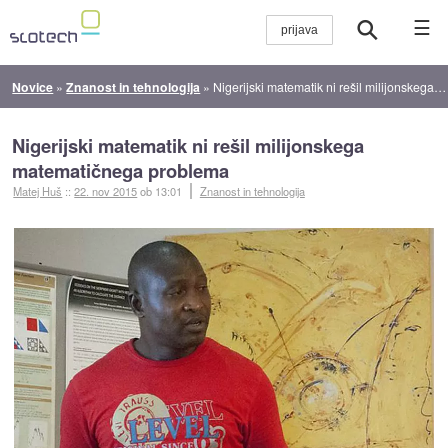
☰
Novice
»
Znanost in tehnologija
»
Nigerijski matematik ni rešil milijonskega matematičnega problema
Nigerijski matematik ni rešil milijonskega
matematičnega problema
Matej Huš
::
22. nov 2015
ob 13:01
Znanost in tehnologija