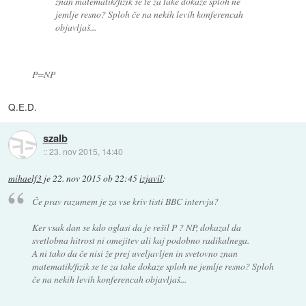
znan matematik/fizik se te za take dokaze sploh ne
jemlje resno? Sploh če na nekih levih konferencah
objavljaš...
P=NP
Q.E.D.
szalb
::
23. nov 2015, 14:40
mihaelf3
je
22. nov 2015 ob 22:45
izjavil
:
Če prav razumem je za vse kriv tisti BBC intervju?
Ker vsak dan se kdo oglasi da je rešil P ? NP, dokazal da
svetlobna hitrost ni omejitev ali kaj podobno radikalnega.
A ni tako da če nisi že prej uveljavljen in svetovno znan
matematik/fizik se te za take dokaze sploh ne jemlje resno? Sploh
če na nekih levih konferencah objavljaš...