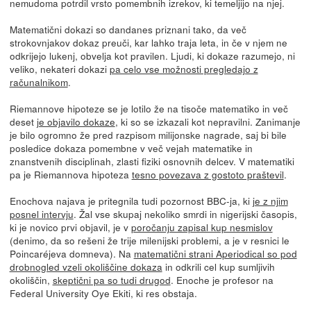
nemudoma potrdil vrsto pomembnih izrekov, ki temeljijo na njej.
Matematični dokazi so dandanes priznani tako, da več
strokovnjakov dokaz preuči, kar lahko traja leta, in če v njem ne
odkrijejo lukenj, obvelja kot pravilen. Ljudi, ki dokaze razumejo, ni
veliko, nekateri dokazi
pa celo vse možnosti pregledajo z
računalnikom
.
Riemannove hipoteze se je lotilo že na tisoče matematiko in več
deset
je objavilo dokaze
, ki so se izkazali kot nepravilni. Zanimanje
je bilo ogromno že pred razpisom milijonske nagrade, saj bi bile
posledice dokaza pomembne v več vejah matematike in
znanstvenih disciplinah, zlasti fiziki osnovnih delcev. V matematiki
pa je Riemannova hipoteza
tesno povezava z gostoto praštevil
.
Enochova najava je pritegnila tudi pozornost BBC-ja, ki
je z njim
posnel intervju
. Žal vse skupaj nekoliko smrdi in nigerijski časopis,
ki je novico prvi objavil, je v
poročanju zapisal kup nesmislov
(denimo, da so rešeni že trije milenijski problemi, a je v resnici le
Poincaréjeva domneva). Na
matematični strani Aperiodical so pod
drobnogled vzeli okoliščine dokaza
in odkrili cel kup sumljivih
okoliščin,
skeptični pa so tudi drugod
. Enoche je profesor na
Federal University Oye Ekiti, ki res obstaja.