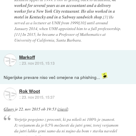
worked for several years as an accountant and a delivery
worker for a New York City restaurant
.
He also worked in a
motel in Kentucky and in a Subway sandwich shop
.[3] He
served as a lecturer at UNH from 1999[10] until around
January 2014, when UNH appointed him to a full professorship.
[11] In 2015, he became a Professor of Mathematics at
University of California, Santa Barbara.
Markoff
::
23. nov 2015, 15:13
Nigerijske prevare niso več omejene na phishing...
Rok Woot
::
23. nov 2015, 15:37
Glugy
je
22. nov 2015 ob 19:53
izjavil
:
Verjetje pogojeno z procenti, ki pa nikoli ni 100% je znanost.
Jz verjamem da je 0,5% možnosti da jutri grmi, torej verjamem
da jutri lahko grmi samo da ni nujno da bom v stavku navedel