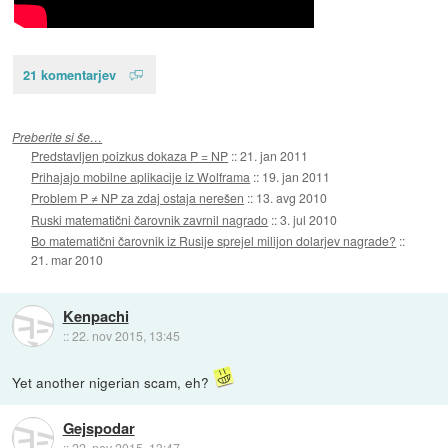
21 komentarjev
Preberite si še…
Predstavljen poizkus dokaza P = NP
::
21. jan 2011
Prihajajo mobilne aplikacije iz Wolframa
::
19. jan 2011
Problem P ≠ NP za zdaj ostaja nerešen
::
13. avg 2010
Ruski matematični čarovnik zavrnil nagrado
::
3. jul 2010
Bo matematični čarovnik iz Rusije sprejel milijon dolarjev nagrade?
::
21. mar 2010
Kenpachi
::
22. nov 2015, 13:45
Yet another nigerian scam, eh?
Gejspodar
::
22. nov 2015, 13:47