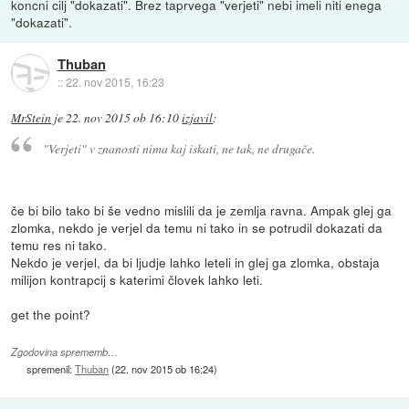
koncni cilj "dokazati". Brez taprvega "verjeti" nebi imeli niti enega
"dokazati".
Thuban
::
22. nov 2015, 16:23
MrStein
je
22. nov 2015 ob 16:10
izjavil
:
"Verjeti" v znanosti nima kaj iskati, ne tak, ne drugače.
če bi bilo tako bi še vedno mislili da je zemlja ravna. Ampak glej ga
zlomka, nekdo je verjel da temu ni tako in se potrudil dokazati da
temu res ni tako.
Nekdo je verjel, da bi ljudje lahko leteli in glej ga zlomka, obstaja
milijon kontrapcij s katerimi človek lahko leti.
get the point?
Zgodovina sprememb…
spremenil:
Thuban
(
22. nov 2015 ob 16:24
)