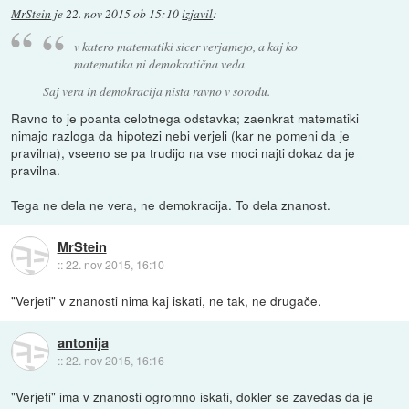
MrStein
je
22. nov 2015 ob 15:10
izjavil
:
v katero matematiki sicer verjamejo, a kaj ko
matematika ni demokratična veda
Saj vera in demokracija nista ravno v sorodu.
Ravno to je poanta celotnega odstavka; zaenkrat matematiki
nimajo razloga da hipotezi nebi verjeli (kar ne pomeni da je
pravilna), vseeno se pa trudijo na vse moci najti dokaz da je
pravilna.
Tega ne dela ne vera, ne demokracija. To dela znanost.
MrStein
::
22. nov 2015, 16:10
"Verjeti" v znanosti nima kaj iskati, ne tak, ne drugače.
antonija
::
22. nov 2015, 16:16
"Verjeti" ima v znanosti ogromno iskati, dokler se zavedas da je