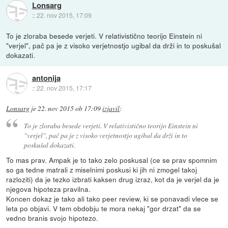
Lonsarg
::
22. nov 2015, 17:09
To je zloraba besede verjeti. V relativistično teorijo Einstein ni
"verjel", pač pa je z visoko verjetnostjo ugibal da drži in to poskušal
dokazati.
antonija
::
22. nov 2015, 17:17
Lonsarg
je
22. nov 2015 ob 17:09
izjavil
:
To je zloraba besede verjeti. V relativistično teorijo Einstein ni
"verjel", pač pa je z visoko verjetnostjo ugibal da drži in to
poskušal dokazati.
To mas prav. Ampak je to tako zelo poskusal (ce se prav spomnim
so ga tedne matrali z miselnimi poskusi ki jih ni zmogel takoj
razloziti) da je tezko izbrati kaksen drug izraz, kot da je verjel da je
njegova hipoteza pravilna.
Koncen dokaz je tako ali tako peer review, ki se ponavadi vlece se
leta po objavi. V tem obdobju te mora nekaj "gor drzat" da se
vedno branis svojo hipotezo.