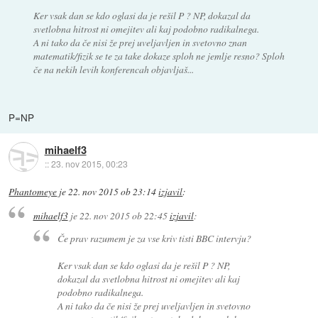
Ker vsak dan se kdo oglasi da je rešil P ? NP, dokazal da
svetlobna hitrost ni omejitev ali kaj podobno radikalnega.
A ni tako da če nisi že prej uveljavljen in svetovno znan
matematik/fizik se te za take dokaze sploh ne jemlje resno? Sploh
če na nekih levih konferencah objavljaš...
P=NP
mihaelf3
::
23. nov 2015, 00:23
Phantomeye
je
22. nov 2015 ob 23:14
izjavil
:
mihaelf3
je
22. nov 2015 ob 22:45
izjavil
:
Če prav razumem je za vse kriv tisti BBC intervju?
Ker vsak dan se kdo oglasi da je rešil P ? NP,
dokazal da svetlobna hitrost ni omejitev ali kaj
podobno radikalnega.
A ni tako da če nisi že prej uveljavljen in svetovno