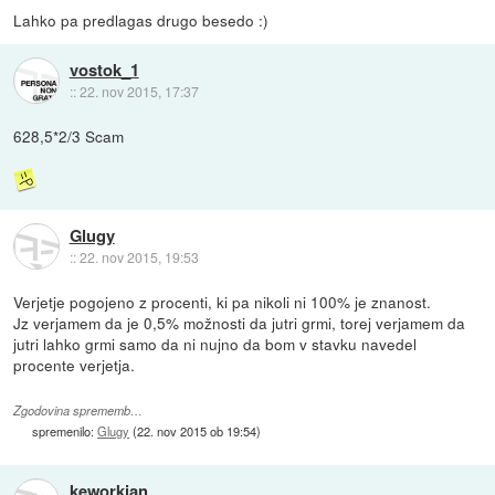
Lahko pa predlagas drugo besedo :)
vostok_1
::
22. nov 2015, 17:37
628,5*2/3 Scam
Glugy
::
22. nov 2015, 19:53
Verjetje pogojeno z procenti, ki pa nikoli ni 100% je znanost.
Jz verjamem da je 0,5% možnosti da jutri grmi, torej verjamem da
jutri lahko grmi samo da ni nujno da bom v stavku navedel
procente verjetja.
Zgodovina sprememb…
spremenilo:
Glugy
(
22. nov 2015 ob 19:54
)
keworkian