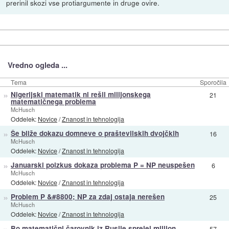
prerinil skozi vse protiargumente in druge ovire.
Vredno ogleda ...
Tema
Sporočila
»
Nigerijski matematik ni rešil milijonskega
21
matematičnega problema
McHusch
Oddelek:
Novice
/
Znanost in tehnologija
»
Še bliže dokazu domneve o praštevilskih dvojčkih
16
McHusch
Oddelek:
Novice
/
Znanost in tehnologija
»
Januarski poizkus dokaza problema P = NP neuspešen
6
McHusch
Oddelek:
Novice
/
Znanost in tehnologija
»
Problem P &#8800; NP za zdaj ostaja nerešen
25
McHusch
Oddelek:
Novice
/
Znanost in tehnologija
»
Bo matematični čarovnik iz Rusije sprejel milijon
57