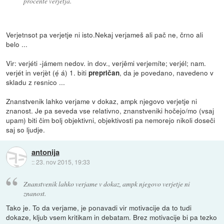
procente verjetja.
Verjetnsot pa verjetje ni isto.Nekaj verjameš ali pač ne, črno ali
belo ...
Vir: verjéti -jámem nedov. in dov., verjêmi verjemíte; verjél; nam.
verjét in verjèt (ẹ́ á) 1. biti
, da je povedano, navedeno v
prepričan
skladu z resnico ...
Znanstvenik lahko verjame v dokaz, ampk njegovo verjetje ni
znanost. Je pa seveda vse relativno, znanstveniki hočejo/mo (vsaj
upam) biti čim bolj objektivni, objektivosti pa nemorejo nikoli doseči
saj so ljudje.
antonija
::
23. nov 2015, 19:33
Znanstvenik lahko verjame v dokaz, ampk njegovo verjetje ni
znanost.
Tako je. To da verjame, je ponavadi vir motivacije da to tudi
dokaze, kljub vsem kritikam in debatam. Brez motivacije bi pa tezko