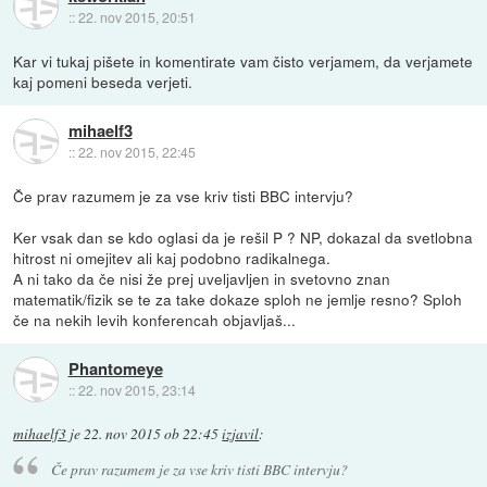
::
22. nov 2015, 20:51
Kar vi tukaj pišete in komentirate vam čisto verjamem, da verjamete
kaj pomeni beseda verjeti.
mihaelf3
::
22. nov 2015, 22:45
Če prav razumem je za vse kriv tisti BBC intervju?
Ker vsak dan se kdo oglasi da je rešil P ? NP, dokazal da svetlobna
hitrost ni omejitev ali kaj podobno radikalnega.
A ni tako da če nisi že prej uveljavljen in svetovno znan
matematik/fizik se te za take dokaze sploh ne jemlje resno? Sploh
če na nekih levih konferencah objavljaš...
Phantomeye
::
22. nov 2015, 23:14
mihaelf3
je
22. nov 2015 ob 22:45
izjavil
:
Če prav razumem je za vse kriv tisti BBC intervju?