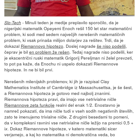
- Minuli teden je medije preplavilo sporočilo, da je
Slo-Tech
nigerijski matematik Opeyemi Enoch rešil 150 let star matematični
problem, ki sodi med sedem največjih nerešenih matematičnih
problem, ki vsak prinaša milijon dolarjev za rešitev. Trdi, da je
dokazal
Riemannovo hipotezo
. Doslej nagrade
še niso podelili
,
čeprav je bil
en problem že rešen
. Tedaj nagrade niso podelili, ker
je ekscentrični ruski matematik Grigorij Pereljman ni želel prevzeti,
to pot pa kaže, da Enochu ni uspelo dokazati Riemannove
hipoteze. In ne bi bil prvi.
Nerešenih milenijskih problemov, ki jih je razpisal Clay
Mathematics Institute of Cambridge iz Massachusettsa, je še šest,
a Riemannova hipoteza je gotovo med najbolj znanimi.
Riemannova hipoteza pravi, da imajo vse netrivialne ničle
Riemannove zeta funkcije
realni del enak 1/2. Enostavno je
namreč pokazati, da ima ničle tudi v vseh sodih negativnih številih,
zato te imenujemo trivialne ničle. Z drugimi besedami to pomeni,
da v kompleksni ravnini vse netrivialne ničle ležijo na premici 0,5 +
i
. Dokaz Riemannove hipoteze, v katero matematiki sicer
x
verjamejo, a kaj ko matematika ni demokratična veda, bo