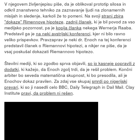
V njegovem življenjepisu piše, da je oblikoval prototip silosa in
odkril znanstveno tehniko za zaznavanje ljudi na zlonamernih
misijah in sledenje, karkoli že to pomeni. Na svoji
strani zbira
"dokaze" Rimennove hipoteze
,
zadnji članek
, ki je bil povod za vso
medijsko pozornost, pa je
kopija članka
nekega Wernerja Raaba.
Predstavil ga je
na neki avstrijski konferenci
, kjer ni bilo ravno
veliko prispevkov. Pravzaprav je neki dr. Enoch na tej konferenci
predstavil članek o Riemannovi hipotezi, a nikjer ne piše, da je
vsaj poskušal dokazati Riemannovo hipotezo.
Številni mediji, ki so zgodbo sprva objavili,
so jo kasneje popravili z
dodatki
, ki kažejo, da Enoch zgolj trdi, da je rešil problem. Končni
arbiter bo seveda matematična skupnost, ki bo presodila, ali je
Enochov dokaz pravilen. Za zdaj vse skupaj
smrdi po nigerijski
prevari
, ki so ji nasedli celo BBC, Daily Telegraph in Dail Mail. Clay
Institute
pravi, da problem ni rešen
.