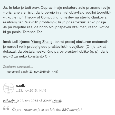
Ja. In tako je tudi prav. Čeprav imajo nekatere zelo priznane revije-
--priznane v smislu, da jo berejo in v njej objavljajo vodilni teoretiki-
--, kot je npr.
Theory of Computing
, omejitev na število člankov z
rešitvami teh "slavnih" problemov, ki jih posameznik lahko pošlje.
Je pa verjetno res, da bodo tvoj prispevek vzel manj resno, kot če
bi ga poslal Terence Tao.
Imaš tudi izjeme:
Yitang Zhang
, takrat precej obskuren matematik,
je naredil velik preboj glede praštevilskih dvojčkov. (On je takrat
dokazal, da obstaja neskončno parov praštevil oblike (q, p), da je
q-p=C za neko konstanto C.)
Zgodovina sprememb…
spremenil:
szalb
(
23. nov 2015 ob 14:41
)
szalb
::
23. nov 2015, 14:49
mihaelf3
je
22. nov 2015 ob 22:45
izjavil
:
Če prav razumem je za vse kriv tisti BBC intervju?