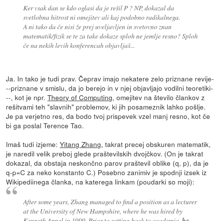
Ker vsak dan se kdo oglasi da je rešil P ? NP, dokazal da
svetlobna hitrost ni omejitev ali kaj podobno radikalnega.
A ni tako da če nisi že prej uveljavljen in svetovno znan
matematik/fizik se te za take dokaze sploh ne jemlje resno? Sploh
če na nekih levih konferencah objavljaš...
Ja. In tako je tudi prav. Čeprav imajo nekatere zelo priznane revije-
--priznane v smislu, da jo berejo in v njej objavljajo vodilni teoretiki-
--, kot je npr.
Theory of Computing
, omejitev na število člankov z
rešitvami teh "slavnih" problemov, ki jih posameznik lahko pošlje.
Je pa verjetno res, da bodo tvoj prispevek vzel manj resno, kot če
bi ga poslal Terence Tao.
Imaš tudi izjeme:
Yitang Zhang
, takrat precej obskuren matematik,
je naredil velik preboj glede praštevilskih dvojčkov. (On je takrat
dokazal, da obstaja neskončno parov praštevil oblike (q, p), da je
q-p=C za neko konstanto C.) Posebno zanimiv je spodnji izsek iz
Wikipediinega članka, na katerega linkam (poudarki so moji):
After some years, Zhang managed to find a position as a lecturer
at the University of New Hampshire, where he was hired by
Kenneth Appel in 1999. Prior to getting back to academia,
he