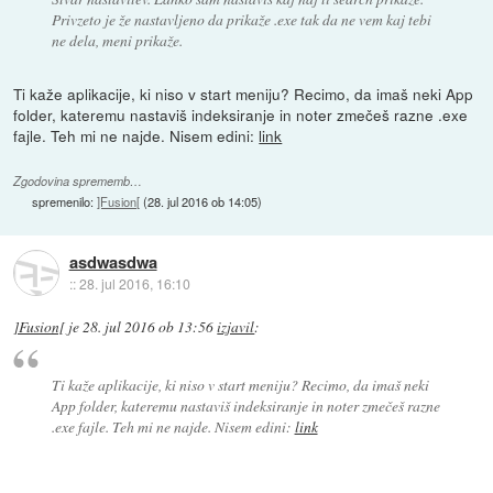
Privzeto je že nastavljeno da prikaže .exe tak da ne vem kaj tebi
ne dela, meni prikaže.
Ti kaže aplikacije, ki niso v start meniju? Recimo, da imaš neki App
folder, kateremu nastaviš indeksiranje in noter zmečeš razne .exe
fajle. Teh mi ne najde. Nisem edini:
link
Zgodovina sprememb…
spremenilo:
]Fusion[
(
28. jul 2016 ob 14:05
)
asdwasdwa
::
28. jul 2016, 16:10
]Fusion[
je
28. jul 2016 ob 13:56
izjavil
:
Ti kaže aplikacije, ki niso v start meniju? Recimo, da imaš neki
App folder, kateremu nastaviš indeksiranje in noter zmečeš razne
.exe fajle. Teh mi ne najde. Nisem edini:
link