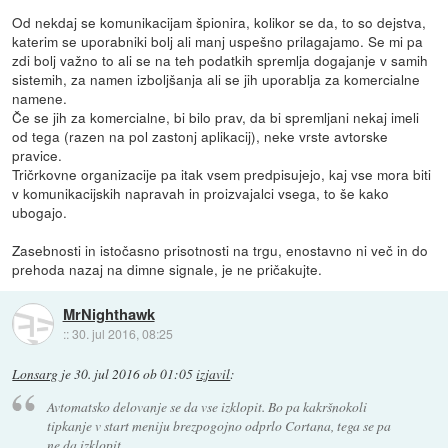
Od nekdaj se komunikacijam špionira, kolikor se da, to so dejstva,
katerim se uporabniki bolj ali manj uspešno prilagajamo. Se mi pa
zdi bolj važno to ali se na teh podatkih spremlja dogajanje v samih
sistemih, za namen izboljšanja ali se jih uporablja za komercialne
namene.
Če se jih za komercialne, bi bilo prav, da bi spremljani nekaj imeli
od tega (razen na pol zastonj aplikacij), neke vrste avtorske
pravice.
Tričrkovne organizacije pa itak vsem predpisujejo, kaj vse mora biti
v komunikacijskih napravah in proizvajalci vsega, to še kako
ubogajo.
Zasebnosti in istočasno prisotnosti na trgu, enostavno ni več in do
prehoda nazaj na dimne signale, je ne pričakujte.
MrNighthawk
::
30. jul 2016, 08:25
Lonsarg
je
30. jul 2016 ob 01:05
izjavil
:
Avtomatsko delovanje se da vse izklopit. Bo pa kakršnokoli
tipkanje v start meniju brezpogojno odprlo Cortana, tega se pa
ne da izklopit.