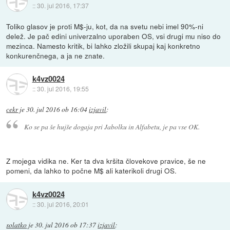
::
30. jul 2016, 17:37
Toliko glasov je proti M$-ju, kot, da na svetu nebi imel 90%-ni
delež. Je pač edini univerzalno uporaben OS, vsi drugi mu niso do
mezinca. Namesto kritik, bi lahko zložili skupaj kaj konkretno
konkurenčnega, a ja ne znate.
k4vz0024
::
30. jul 2016, 19:55
cekr
je
30. jul 2016 ob 16:04
izjavil
:
Ko se pa še hujše dogaja pri Jabolku in Alfabetu, je pa vse OK.
Z mojega vidika ne. Ker ta dva kršita človekove pravice, še ne
pomeni, da lahko to počne M$ ali katerikoli drugi OS.
k4vz0024
::
30. jul 2016, 20:01
solatko
je
30. jul 2016 ob 17:37
izjavil
: