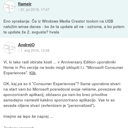
flameir
::
31. jul 2016, 17:47
Eno vprašanje. Če iz Windows Media Creator toolom na USB
naložim winse danes - bo že ta update ali ne - oziroma, a bo potem
ta update že 2. avgusta? hvala
AndrejO
::
1. avg 2016, 12:48
Vi, ki tako radi obirate kosti ... v Anniversary Edition uporabniki
Home in Pro verzije ne bodo mogli izklopiti t.i. "Microsoft Consumer
Experiences".
Klik
.
OK, kaj pa so ti "Consumer Experiences"? Same uporabne stvari:
na start vam bo Microsoft posredoval svoje reklame, povezave do
sponzoriranih aplikacij, občasno pa vam bo brez privolitve
samodejno namestil kakšno sponzorirano aplikacijo. Vse to so
seveda ciljane stvari (evfemizem je "personalized").
Imejmo se lepo še naprej ...
Zgodovina sprememb…