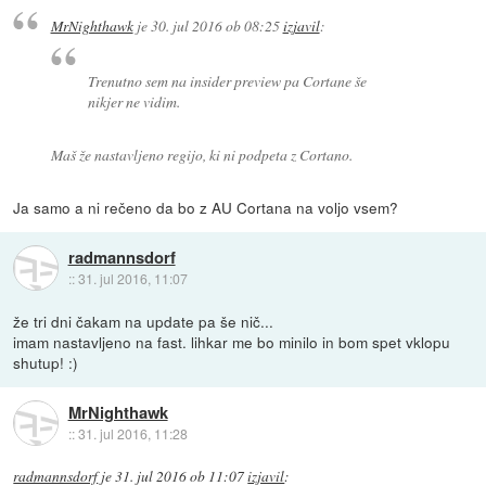
MrNighthawk
je
30. jul 2016 ob 08:25
izjavil
:
Trenutno sem na insider preview pa Cortane še
nikjer ne vidim.
Maš že nastavljeno regijo, ki ni podpeta z Cortano.
Ja samo a ni rečeno da bo z AU Cortana na voljo vsem?
radmannsdorf
::
31. jul 2016, 11:07
že tri dni čakam na update pa še nič...
imam nastavljeno na fast. lihkar me bo minilo in bom spet vklopu
shutup! :)
MrNighthawk
::
31. jul 2016, 11:28
radmannsdorf
je
31. jul 2016 ob 11:07
izjavil
: