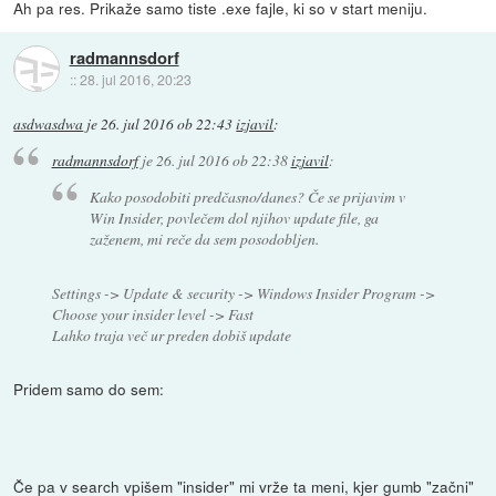
Ah pa res. Prikaže samo tiste .exe fajle, ki so v start meniju.
radmannsdorf
::
28. jul 2016, 20:23
asdwasdwa
je
26. jul 2016 ob 22:43
izjavil
:
radmannsdorf
je
26. jul 2016 ob 22:38
izjavil
:
Kako posodobiti predčasno/danes? Če se prijavim v
Win Insider, povlečem dol njihov update file, ga
zaženem, mi reče da sem posodobljen.
Settings -> Update & security -> Windows Insider Program ->
Choose your insider level -> Fast
Lahko traja več ur preden dobiš update
Pridem samo do sem:
Če pa v search vpišem "insider" mi vrže ta meni, kjer gumb "začni"