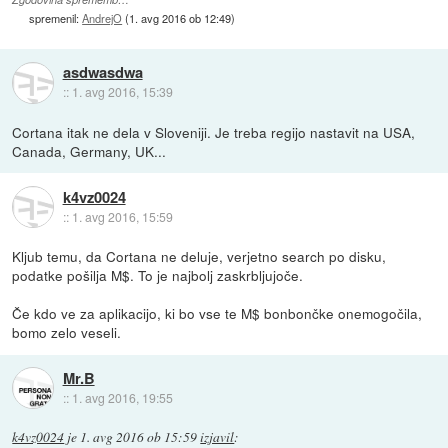
spremenil:
AndrejO
(
1. avg 2016 ob 12:49
)
asdwasdwa
::
1. avg 2016, 15:39
Cortana itak ne dela v Sloveniji. Je treba regijo nastavit na USA,
Canada, Germany, UK...
k4vz0024
::
1. avg 2016, 15:59
Kljub temu, da Cortana ne deluje, verjetno search po disku,
podatke pošilja M$. To je najbolj zaskrbljujoče.
Če kdo ve za aplikacijo, ki bo vse te M$ bonbončke onemogočila,
bomo zelo veseli.
Mr.B
::
1. avg 2016, 19:55
k4vz0024
je
1. avg 2016 ob 15:59
izjavil
: