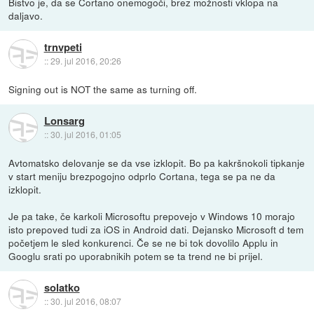
Bistvo je, da se Cortano onemogoči, brez možnosti vklopa na
daljavo.
trnvpeti
::
29. jul 2016, 20:26
Signing out is NOT the same as turning off.
Lonsarg
::
30. jul 2016, 01:05
Avtomatsko delovanje se da vse izklopit. Bo pa kakršnokoli tipkanje
v start meniju brezpogojno odprlo Cortana, tega se pa ne da
izklopit.
Je pa take, če karkoli Microsoftu prepovejo v Windows 10 morajo
isto prepoved tudi za iOS in Android dati. Dejansko Microsoft d tem
početjem le sled konkurenci. Če se ne bi tok dovolilo Applu in
Googlu srati po uporabnikih potem se ta trend ne bi prijel.
solatko
::
30. jul 2016, 08:07