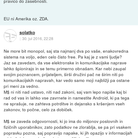
pravico do zasebnosti.
EU ni Amerika oz. ZDA.
solatko
::
30. jul 2016, 22:28
Ne more bit monopol, saj sta najmanj dva po vaše, enakovredna
sistema na voljo, eden celo čisto free. Pa kaj je z vami ljudje?
Jaz se zavedam, da vse elektronske in komunikacijske naprave
lahko špionirajo in se temu primerno obnašam. Kar nebi zaupal
svojim poznancem, prijateljem, širši družini pač ne širim niti po
komunikacijskih napravah, kar vedo samo moji najbližji pa ostane
pri meni za vedno.
M$ ni niti nad ustavo, niti nad zakoni, saj vam lepo napiše kaj bi
rad od vas in lahko vse zavrnete in namestite Android, ki pa tega
ne sprašuje, ne zahteva potrditve in dejansko s kršenjem vseh
zakonov, to počne, celo za dobiček.
M$ se zaveda odgovornosti, ki jo ima do miljonov poslovnih in
fizičnih uporabnikov, zato podatkov ne zlorablja, se pa pri vsakem
popravku pozna, saj popravijo napake, ki jih opazijo v informacijah