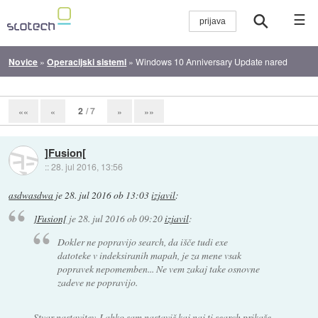
☰
Novice
»
Operacijski sistemi
»
Windows 10 Anniversary Update nared
2
/ 7
««
«
»
»»
]Fusion[
::
28. jul 2016, 13:56
asdwasdwa
je
28. jul 2016 ob 13:03
izjavil
:
]Fusion[
je
28. jul 2016 ob 09:20
izjavil
:
Dokler ne popravijo search, da išče tudi exe
datoteke v indeksiranih mapah, je za mene vsak
popravek nepomemben... Ne vem zakaj take osnovne
zadeve ne popravijo.
Stvar nastavitev. Lahko sam nastaviš kaj naj ti search prikaže.