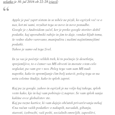
solatko
je
30. jul 2016 ob 22:28
izjavil
:
Apple je pač zaprt sistem in se nihče ne pizdi, ko ogrizek več ve o
nas, kot mi sami, rezultat tega so nove in nove ponudbe.
Google je z Androidom začel, ker je preko google storitev dobil
podatke, kaj uporabniki rabijo in jim to daje, vendar kljub temu,
še vedno slabo varovano, manipulira z našimi najintimnejšimi
podatki.
Yahoo je samo od tega živel.
In za vas je početje velikih treh, ki to počnejo že desetletja,
sprejemljivo, to o čemer vas M$ obvesti in morate s tem celo
soglašat, pa vam gre v nos. Poleg tega vam sam M$ nudi
napotke, kako to spremljanje čim bolj ustavit, poleg tega so na
netu celotne študije, kako to sploh zapret.
Kaj pa za google, yahoo in ogrizek je na voljo kaj takega, sploh
veste kako, kje in kaj vam pobirajo iz naprav. Se vam sploh sanja
kakšne ovce globalistov ste.
Kaj pa razne kartice, ki vam dajejo občutek privarčevanja nekaj
€ na račun vaših podatkov o nakupih, navadah, gibanju,
starosti, izobrazbi, vaši pošti, socialnih omrežjih, zaposlitvi,