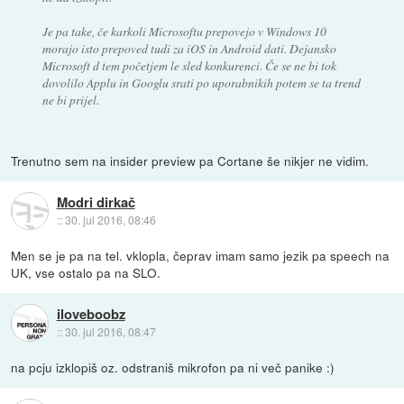
Je pa take, če karkoli Microsoftu prepovejo v Windows 10
morajo isto prepoved tudi za iOS in Android dati. Dejansko
Microsoft d tem početjem le sled konkurenci. Če se ne bi tok
dovolilo Applu in Googlu srati po uporabnikih potem se ta trend
ne bi prijel.
Trenutno sem na insider preview pa Cortane še nikjer ne vidim.
Modri dirkač
::
30. jul 2016, 08:46
Men se je pa na tel. vklopla, čeprav imam samo jezik pa speech na
UK, vse ostalo pa na SLO.
iloveboobz
::
30. jul 2016, 08:47
na pcju izklopiš oz. odstraniš mikrofon pa ni več panike :)