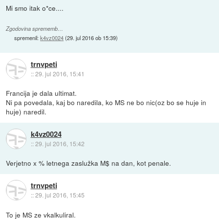
Mi smo itak o*ce....
Zgodovina sprememb…
spremenil:
k4vz0024
(
29. jul 2016 ob 15:39
)
trnvpeti
::
29. jul 2016, 15:41
Francija je dala ultimat.
Ni pa povedala, kaj bo naredila, ko MS ne bo nic(oz bo se huje in
huje) naredil.
k4vz0024
::
29. jul 2016, 15:42
Verjetno x % letnega zaslužka M$ na dan, kot penale.
trnvpeti
::
29. jul 2016, 15:45
To je MS ze vkalkuliral.