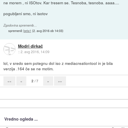
ne morem , ni ISOtov. Kar tresem se. Tesnoba, tesnoba. aaaa....
pogubljeni smo, ni isotov
Zgodovina sprememb…
spremenil:
beta1
(
2. avg 2016 ob 14:03
)
Modri dirkač
::
2. avg 2016, 14:09
lol, v sredo sem potegnu dol iso z mediacreationtool in je bila
verzija .164 če se ne motim.
2
/ 7
««
«
»
»»
Vredno ogleda ...