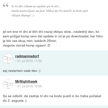
že tri dni čakam na update pa še nič...
imam nastavljeno na fast. lihkar me bo minilo in bom spet
vklopu shutup! :)
jst sm ene tri dni al štiri dni nazaj vklopu slow...naslednji dan, ko
sem prižgal komp sem dal update in mi je po downloadal. kar hitro
je blo vse skup mim. kakšnih 20min.
mogoče moraš komp ugasnt :D
radmannsdorf
::
31. jul 2016, 11:52
sej restartam vsak dan :)
MrNighthawk
::
31. jul 2016, 12:55
So se odločil, da zadnje tri dni ne bodo pustil in bo treba počakat
do 2. avgusta ;)