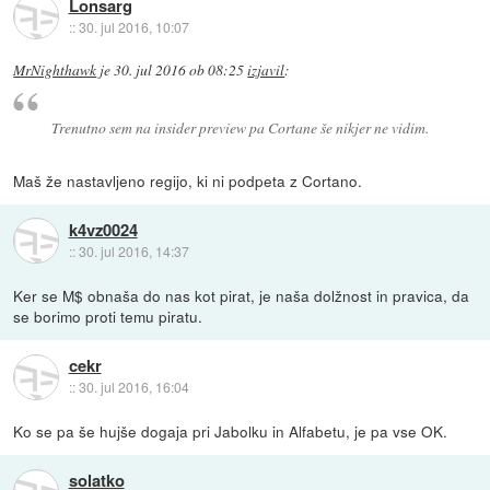
Lonsarg
::
30. jul 2016, 10:07
MrNighthawk
je
30. jul 2016 ob 08:25
izjavil
:
Trenutno sem na insider preview pa Cortane še nikjer ne vidim.
Maš že nastavljeno regijo, ki ni podpeta z Cortano.
k4vz0024
::
30. jul 2016, 14:37
Ker se M$ obnaša do nas kot pirat, je naša dolžnost in pravica, da
se borimo proti temu piratu.
cekr
::
30. jul 2016, 16:04
Ko se pa še hujše dogaja pri Jabolku in Alfabetu, je pa vse OK.
solatko