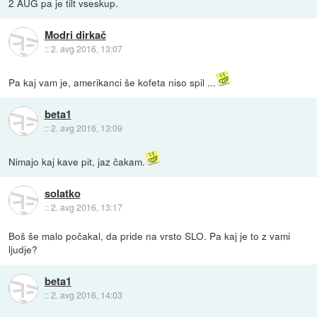
2 AUG pa je tilt vseskup.
Modri dirkač
::
2. avg 2016, 13:07
Pa kaj vam je, amerikanci še kofeta niso spil ...
beta1
::
2. avg 2016, 13:09
Nimajo kaj kave pit, jaz čakam.
solatko
::
2. avg 2016, 13:17
Boš še malo počakal, da pride na vrsto SLO. Pa kaj je to z vami
ljudje?
beta1
::
2. avg 2016, 14:03