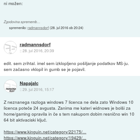
ni možen:
Zgodovina sprememb…
spremenilo:
radmannsdorf
(
28. jul 2016 ob 20:24
)
radmannsdorf
::
28. jul 2016, 20:39
edit. sem zrihtal. imel sem izklopljeno pošiljanje podatkov MS-ju.
sem začasno vklopil in gumb se je pojavil.
Napajalc
::
29. jul 2016, 15:17
Z neznanega razloga windows 7 licenca ne dela zato Windows 10
licenca poteče 24 avgusta. Zanima me kateri widnows je bolši za
home/gaming opravila in če s tem nakupom dobim resnično win 10
64 bit aktivaciski ključ.
https://www.kinguin.net/category/22175/...
https://www.kinguin.net/category/19429/...