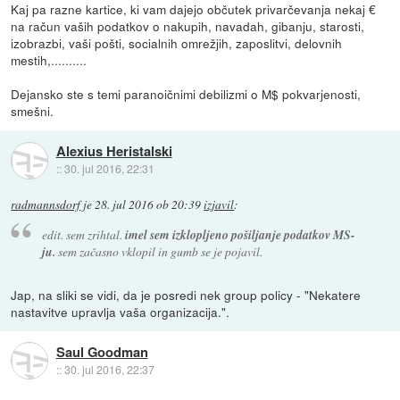
Kaj pa razne kartice, ki vam dajejo občutek privarčevanja nekaj €
na račun vaših podatkov o nakupih, navadah, gibanju, starosti,
izobrazbi, vaši pošti, socialnih omrežjih, zaposlitvi, delovnih
mestih,..........
Dejansko ste s temi paranoičnimi debilizmi o M$ pokvarjenosti,
smešni.
Alexius Heristalski
::
30. jul 2016, 22:31
radmannsdorf
je
28. jul 2016 ob 20:39
izjavil
:
edit. sem zrihtal.
imel sem izklopljeno pošiljanje podatkov MS-
ju.
sem začasno vklopil in gumb se je pojavil.
Jap, na sliki se vidi, da je posredi nek group policy - "Nekatere
nastavitve upravlja vaša organizacija.".
Saul Goodman
::
30. jul 2016, 22:37