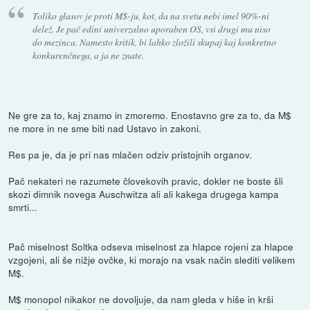
Toliko glasov je proti M$-ju, kot, da na svetu nebi imel 90%-ni
delež. Je pač edini univerzalno uporaben OS, vsi drugi mu niso
do mezinca. Namesto kritik, bi lahko zložili skupaj kaj konkretno
konkurenčnega, a ja ne znate.
Ne gre za to, kaj znamo in zmoremo. Enostavno gre za to, da M$
ne more in ne sme biti nad Ustavo in zakoni.
Res pa je, da je pri nas mlačen odziv pristojnih organov.
Pač nekateri ne razumete človekovih pravic, dokler ne boste šli
skozi dimnik novega Auschwitza ali ali kakega drugega kampa
smrti...
Pač miselnost Soltka odseva miselnost za hlapce rojeni za hlapce
vzgojeni, ali še nižje ovčke, ki morajo na vsak način slediti velikem
M$.
M$ monopol nikakor ne dovoljuje, da nam gleda v hiše in krši