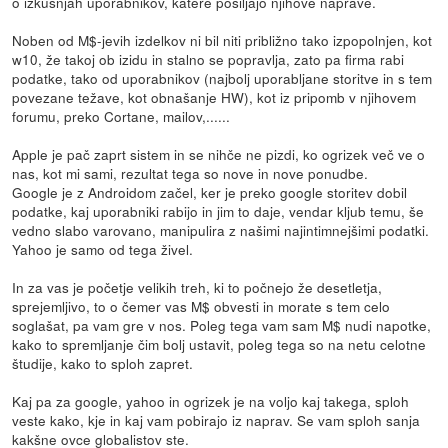
o izkušnjah uporabnikov, katere pošiljajo njihove naprave.
Noben od M$-jevih izdelkov ni bil niti približno tako izpopolnjen, kot
w10, že takoj ob izidu in stalno se popravlja, zato pa firma rabi
podatke, tako od uporabnikov (najbolj uporabljane storitve in s tem
povezane težave, kot obnašanje HW), kot iz pripomb v njihovem
forumu, preko Cortane, mailov,......
Apple je pač zaprt sistem in se nihče ne pizdi, ko ogrizek več ve o
nas, kot mi sami, rezultat tega so nove in nove ponudbe.
Google je z Androidom začel, ker je preko google storitev dobil
podatke, kaj uporabniki rabijo in jim to daje, vendar kljub temu, še
vedno slabo varovano, manipulira z našimi najintimnejšimi podatki.
Yahoo je samo od tega živel.
In za vas je početje velikih treh, ki to počnejo že desetletja,
sprejemljivo, to o čemer vas M$ obvesti in morate s tem celo
soglašat, pa vam gre v nos. Poleg tega vam sam M$ nudi napotke,
kako to spremljanje čim bolj ustavit, poleg tega so na netu celotne
študije, kako to sploh zapret.
Kaj pa za google, yahoo in ogrizek je na voljo kaj takega, sploh
veste kako, kje in kaj vam pobirajo iz naprav. Se vam sploh sanja
kakšne ovce globalistov ste.