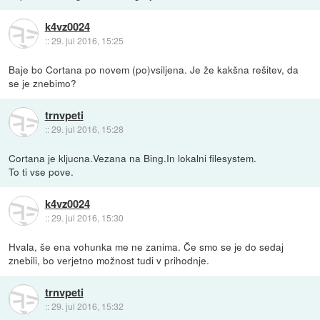
k4vz0024
::
29. jul 2016, 15:25
Baje bo Cortana po novem (po)vsiljena. Je že kakšna rešitev, da
se je znebimo?
trnvpeti
::
29. jul 2016, 15:28
Cortana je kljucna.Vezana na Bing.In lokalni filesystem.
To ti vse pove.
k4vz0024
::
29. jul 2016, 15:30
Hvala, še ena vohunka me ne zanima. Če smo se je do sedaj
znebili, bo verjetno možnost tudi v prihodnje.
trnvpeti
::
29. jul 2016, 15:32