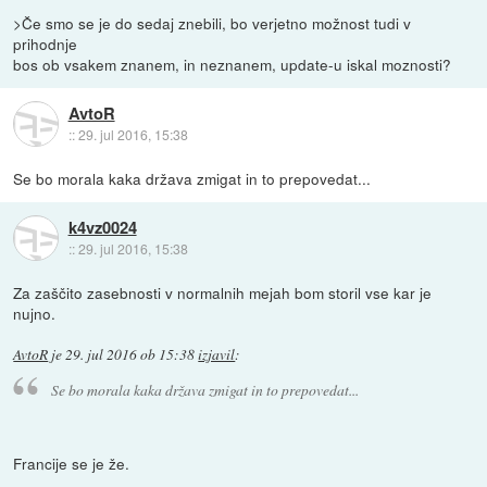
>Če smo se je do sedaj znebili, bo verjetno možnost tudi v
prihodnje
bos ob vsakem znanem, in neznanem, update-u iskal moznosti?
AvtoR
::
29. jul 2016, 15:38
Se bo morala kaka država zmigat in to prepovedat...
k4vz0024
::
29. jul 2016, 15:38
Za zaščito zasebnosti v normalnih mejah bom storil vse kar je
nujno.
AvtoR
je
29. jul 2016 ob 15:38
izjavil
:
Se bo morala kaka država zmigat in to prepovedat...
Francije se je že.