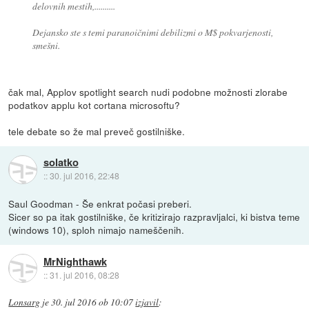
delovnih mestih,..........
Dejansko ste s temi paranoičnimi debilizmi o M$ pokvarjenosti,
smešni.
čak mal, Applov spotlight search nudi podobne možnosti zlorabe
podatkov applu kot cortana microsoftu?
tele debate so že mal preveč gostilniške.
solatko
::
30. jul 2016, 22:48
Saul Goodman - Še enkrat počasi preberi.
Sicer so pa itak gostilniške, če kritizirajo razpravljalci, ki bistva teme
(windows 10), sploh nimajo nameščenih.
MrNighthawk
::
31. jul 2016, 08:28
Lonsarg
je
30. jul 2016 ob 10:07
izjavil
: