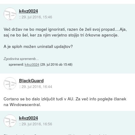
k4vz0024
::
29. jul 2016, 15:46
Več držav ne bo mogel ignorirati, razen če želi svoj propad....Aja,
saj ne bo šel, ker za njim verjetno stojijo tri črkovne agencije.
A je sploh možen uninstall updajtov?
Zgodovina sprememb…
spremenil:
k4vz0024
(
29. jul 2016 ob 15:48
)
BlackGuard
::
29. jul 2016, 16:44
Cortano se bo dalo izključit tudi v AU. Za več info poglejte članek
na Windowscentral.
k4vz0024
::
29. jul 2016, 16:56