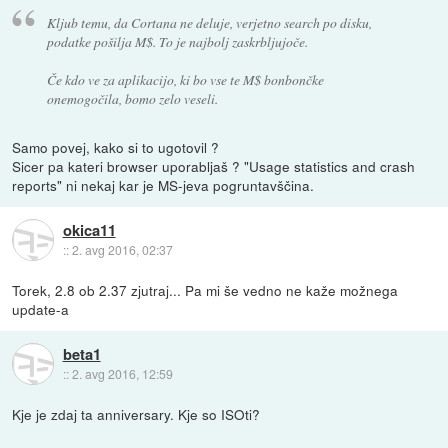
Kljub temu, da Cortana ne deluje, verjetno search po disku,
podatke pošilja M$. To je najbolj zaskrbljujoče.
Če kdo ve za aplikacijo, ki bo vse te M$ bonbončke
onemogočila, bomo zelo veseli.
Samo povej, kako si to ugotovil ?
Sicer pa kateri browser uporabljaš ? "Usage statistics and crash
reports" ni nekaj kar je MS-jeva pogruntavščina.
okica11
::
2. avg 2016, 02:37
Torek, 2.8 ob 2.37 zjutraj... Pa mi še vedno ne kaže možnega
update-a
beta1
::
2. avg 2016, 12:59
Kje je zdaj ta anniversary. Kje so ISOti?