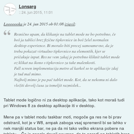
Lonsarg
::
24. jun 2015, 11:01
Looooooka
je
24. jun 2015 ob 01:08
izjavil
:
Resnično upam, da klikanje na tablet mode ne bo potrebno, če
boš ja tablici brez fizične tipkovnice in boš želel normalen
desktop experience. Bi moralo biti precej samoumevno, da je
treba pokazat virtualno tipkovnico na elementih, kjer se
pričakuje input. Res ne vem zakaj je potrebno kliknit tablet mode
oz klikat na ikono s tipkovnico za take malenkosti.
Full screen implementacija metro al karkol so te aplikacije zdaj
je tud mal mimo.
Najbolj mimo je pa pač tablet mode. Kot, da se nekomu ni dalo
vložiti dovolj časa za temeljit razmislek...
Tablet mode logično ni za desktop aplikacije, tako kot moraš tudi
pri Windows 8 za desktop aplikacije iti v desktop.
Mene pa v tablet modu taskbar moti, mogoče ga res ne bi prav
odstranil, kot je v W8, ampak zaboga vsaj spremenil bi se lahko v
nek manjši status bar, ne pa da mi tako veliko ekrana pobere na
tabletu... Če je google dovolj neumen, da to naredi na tabletih brez