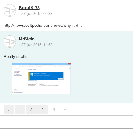
BorutK-73
::
27. jun 2015, 00:33
http://news.softpedia.com/news/why-it-d...
MrStein
::
27. jun 2015, 14:58
Really subtle:
4
»
«
1
2
3