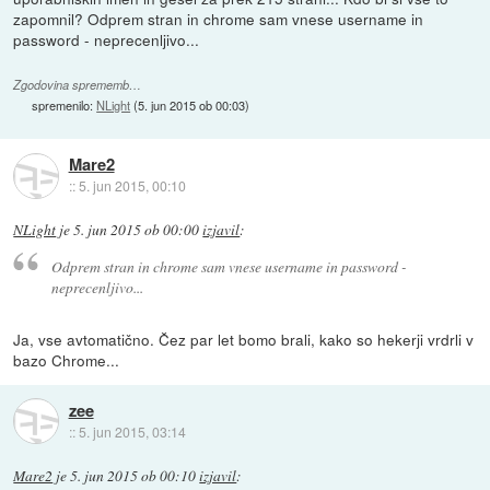
zapomnil? Odprem stran in chrome sam vnese username in
password - neprecenljivo...
Zgodovina sprememb…
spremenilo:
NLight
(
5. jun 2015 ob 00:03
)
Mare2
::
5. jun 2015, 00:10
NLight
je
5. jun 2015 ob 00:00
izjavil
:
Odprem stran in chrome sam vnese username in password -
neprecenljivo...
Ja, vse avtomatično. Čez par let bomo brali, kako so hekerji vrdrli v
bazo Chrome...
zee
::
5. jun 2015, 03:14
Mare2
je
5. jun 2015 ob 00:10
izjavil
: