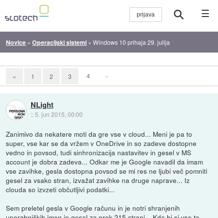
☰
Novice
»
Operacijski sistemi
»
Windows 10 prihaja 29. julija
4
»
«
1
2
3
NLight
::
5. jun 2015, 00:00
Zanimivo da nekatere moti da gre vse v cloud... Meni je pa to
super, vse kar se da vržem v OneDrive in so zadeve dostopne
vedno in povsod, tudi sinhronizacija nastavitev in gesel v MS
account je dobra zadeva... Odkar me je Google navadil da imam
vse zavihke, gesla dostopna povsod se mi res ne ljubi več pomniti
gesel za vsako stran, izvažat zavihke na druge naprave... Iz
clouda so izvzeti občutljivi podatki...
Sem preletel gesla v Google računu in je notri shranjenih
uporabniških imen in gesel za prek 215 strani... Kdo bi si vse to