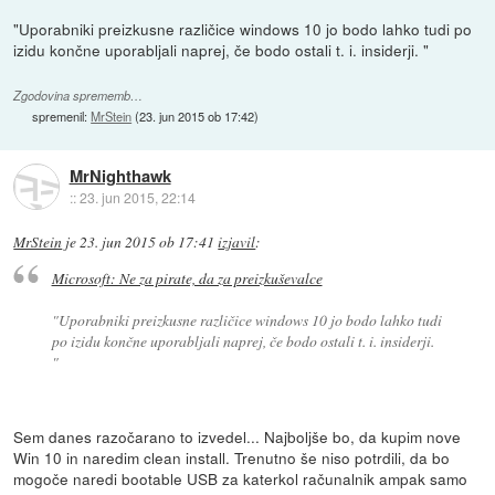
"Uporabniki preizkusne različice windows 10 jo bodo lahko tudi po
izidu končne uporabljali naprej, če bodo ostali t. i. insiderji. "
Zgodovina sprememb…
spremenil:
MrStein
(
23. jun 2015 ob 17:42
)
MrNighthawk
::
23. jun 2015, 22:14
MrStein
je
23. jun 2015 ob 17:41
izjavil
:
Microsoft: Ne za pirate, da za preizkuševalce
"Uporabniki preizkusne različice windows 10 jo bodo lahko tudi
po izidu končne uporabljali naprej, če bodo ostali t. i. insiderji.
"
Sem danes razočarano to izvedel... Najboljše bo, da kupim nove
Win 10 in naredim clean install. Trenutno še niso potrdili, da bo
mogoče naredi bootable USB za katerkol računalnik ampak samo