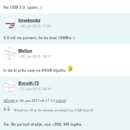
Na USB 3.0, upam. :)
iloveboobz
::
26. jun 2015, 17:22
3.0 nič ne pomeni, če bo bral 10MB/s :)
Motion
::
26. jun 2015, 19:17
in da bi pršu usaj na 64GB ključku
BorutK-73
::
27. jun 2015, 00:10
NLight
je
26. jun 2015 ob 17:13
izjavil
:
Windows 10 se bo menda prodajal na USB ključih
Da. Bo pa tudi dražje, cca +30$. MS logika.