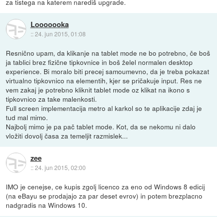
za tistega na katerem narediš upgrade.
Looooooka
::
24. jun 2015, 01:08
Resnično upam, da klikanje na tablet mode ne bo potrebno, če boš
ja tablici brez fizične tipkovnice in boš želel normalen desktop
experience. Bi moralo biti precej samoumevno, da je treba pokazat
virtualno tipkovnico na elementih, kjer se pričakuje input. Res ne
vem zakaj je potrebno kliknit tablet mode oz klikat na ikono s
tipkovnico za take malenkosti.
Full screen implementacija metro al karkol so te aplikacije zdaj je
tud mal mimo.
Najbolj mimo je pa pač tablet mode. Kot, da se nekomu ni dalo
vložiti dovolj časa za temeljit razmislek...
zee
::
24. jun 2015, 02:00
IMO je cenejse, ce kupis zgolj licenco za eno od Windows 8 edicij
(na eBayu se prodajajo za par deset evrov) in potem brezplacno
nadgradis na Windows 10.