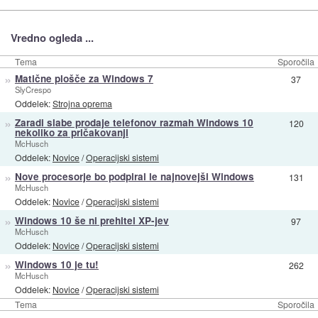
Vredno ogleda ...
Tema
Sporočila
»
Matične plošče za Windows 7
37
SlyCrespo
Oddelek:
Strojna oprema
»
Zaradi slabe prodaje telefonov razmah Windows 10
120
nekoliko za pričakovanji
McHusch
Oddelek:
Novice
/
Operacijski sistemi
»
Nove procesorje bo podpiral le najnovejši Windows
131
McHusch
Oddelek:
Novice
/
Operacijski sistemi
»
Windows 10 še ni prehitel XP-jev
97
McHusch
Oddelek:
Novice
/
Operacijski sistemi
»
Windows 10 je tu!
262
McHusch
Oddelek:
Novice
/
Operacijski sistemi
Tema
Sporočila