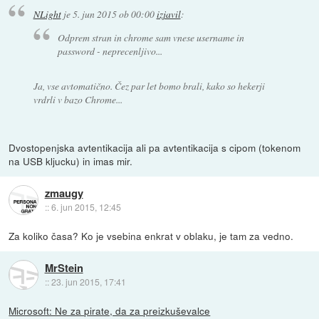
NLight
je
5. jun 2015 ob 00:00
izjavil
:
Odprem stran in chrome sam vnese username in
password - neprecenljivo...
Ja, vse avtomatično. Čez par let bomo brali, kako so hekerji
vrdrli v bazo Chrome...
Dvostopenjska avtentikacija ali pa avtentikacija s cipom (tokenom
na USB kljucku) in imas mir.
zmaugy
::
6. jun 2015, 12:45
Za koliko časa? Ko je vsebina enkrat v oblaku, je tam za vedno.
MrStein
::
23. jun 2015, 17:41
Microsoft: Ne za pirate, da za preizkuševalce