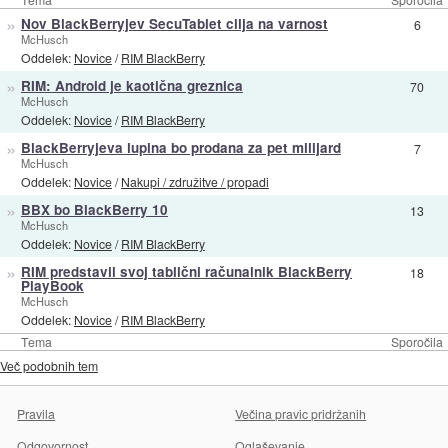
»
Nov BlackBerryjev SecuTablet cilja na varnost
6
McHusch
Oddelek:
Novice
/
RIM BlackBerry
»
RIM: Android je kaotična greznica
70
McHusch
Oddelek:
Novice
/
RIM BlackBerry
»
BlackBerryjeva lupina bo prodana za pet milijard
7
McHusch
Oddelek:
Novice
/
Nakupi / združitve / propadi
»
BBX bo BlackBerry 10
13
McHusch
Oddelek:
Novice
/
RIM BlackBerry
»
RIM predstavil svoj tablični računalnik BlackBerry
18
PlayBook
McHusch
Oddelek:
Novice
/
RIM BlackBerry
Tema
Sporočila
Več podobnih tem
Pravila
Večina pravic pridržanih
Odgovornost
Oglaševanje