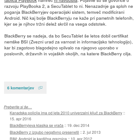
razvoju PlayBooka 2, a SecuTablet to ni. Nenazadnje ga sploh ne
poganja BlackBerryjev operacijski sistem, temveč modificirani
Android. Nič kaj bolje BlackBerryju ne kaže pri pametnih telefonih,
kjer se je njihov tržni delež skrčil na vsega odstotek.
BlackBerry se nadeja, da bo SecuTablet še letos dobil certifikat
nemške BSI (Zvezni urad za varnost in informacijsko tehnologijo),
kar bi zagotovo blagodejno vplivalo na njegovo uporabo v
poslovnih, državnih in vojaških okoljih, na katere BlackBerry cilja.
6 komentarjev
Preberite si še…
Kanadska policija ima od leta 2010 univerzalni ključ za BlackBerry
::
15. apr 2016
BlackBerryjeva klasika se vrača
::
19. dec 2014
BlackBerry z izgubo negativno presenetil
::
2. jul 2013
RIM: Android je kaotična greznica
::
10. apr 2012