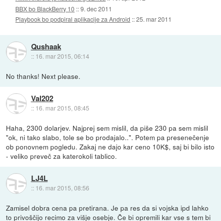
BBX bo BlackBerry 10
::
9. dec 2011
Playbook bo podpiral aplikacije za Android
::
25. mar 2011
Qushaak
::
16. mar 2015, 06:14
No thanks! Next please.
Val202
::
16. mar 2015, 08:45
Haha, 2300 dolarjev. Najprej sem mislil, da piše 230 pa sem mislil
"ok, ni tako slabo, tole se bo prodajalo..". Potem pa presenečenje
ob ponovnem pogledu. Zakaj ne dajo kar ceno 10K$, saj bi bilo isto
- veliko preveč za katerokoli tablico.
LJ4L
::
16. mar 2015, 08:56
Zamisel dobra cena pa pretirana. Je pa res da si vojska ipd lahko
to privoščijo recimo za višje osebje. Če bi opremili kar vse s tem bi