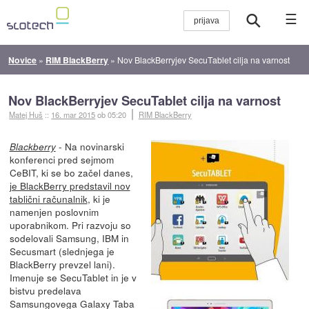
☰
Novice
»
RIM BlackBerry
»
Nov BlackBerryjev SecuTablet cilja na varnost
Nov BlackBerryjev SecuTablet cilja na varnost
Matej Huš
::
16. mar 2015
ob 05:20
RIM BlackBerry
- Na novinarski
Blackberry
konferenci pred sejmom
CeBIT, ki se bo začel danes,
je BlackBerry predstavil nov
tablični računalnik
, ki je
namenjen poslovnim
uporabnikom. Pri razvoju so
sodelovali Samsung, IBM in
Secusmart (slednjega je
BlackBerry prevzel lani).
Imenuje se SecuTablet in je v
bistvu predelava
Samsungovega Galaxy Taba