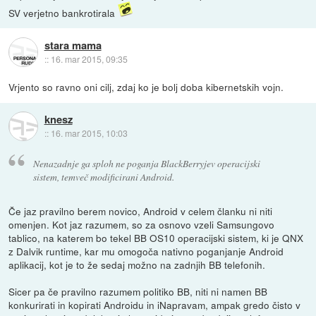
SV verjetno bankrotirala
stara mama
::
16. mar 2015, 09:35
Vrjento so ravno oni cilj, zdaj ko je bolj doba kibernetskih vojn.
knesz
::
16. mar 2015, 10:03
Nenazadnje ga sploh ne poganja BlackBerryjev operacijski
sistem, temveč modificirani Android.
Če jaz pravilno berem novico, Android v celem članku ni niti
omenjen. Kot jaz razumem, so za osnovo vzeli Samsungovo
tablico, na katerem bo tekel BB OS10 operacijski sistem, ki je QNX
z Dalvik runtime, kar mu omogoča nativno poganjanje Android
aplikacij, kot je to že sedaj možno na zadnjih BB telefonih.
Sicer pa če pravilno razumem politiko BB, niti ni namen BB
konkurirati in kopirati Androidu in iNapravam, ampak gredo čisto v