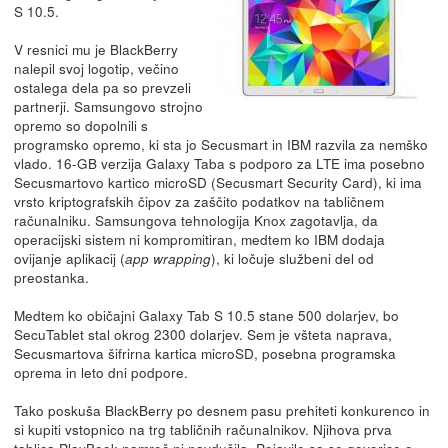
S 10.5.
V resnici mu je BlackBerry
nalepil svoj logotip, večino
ostalega dela pa so prevzeli
partnerji. Samsungovo strojno
opremo so dopolnili s
programsko opremo, ki sta jo Secusmart in IBM razvila za nemško
vlado. 16-GB verzija Galaxy Taba s podporo za LTE ima posebno
Secusmartovo kartico microSD (Secusmart Security Card), ki ima
vrsto kriptografskih čipov za zaščito podatkov na tabličnem
računalniku. Samsungova tehnologija Knox zagotavlja, da
operacijski sistem ni kompromitiran, medtem ko IBM dodaja
ovijanje aplikacij (
), ki ločuje službeni del od
app wrapping
preostanka.
Medtem ko običajni Galaxy Tab S 10.5 stane 500 dolarjev, bo
SecuTablet stal okrog 2300 dolarjev. Sem je všteta naprava,
Secusmartova šifrirna kartica microSD, posebna programska
oprema in leto dni podpore.
Tako poskuša BlackBerry po desnem pasu prehiteti konkurenco in
si kupiti vstopnico na trg tabličnih računalnikov. Njihova prva
tablica PlayBook
namreč
ni navdušila
. Pojavile so se govorice o