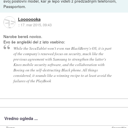
svoj poslovni model, kar je lepo videti z predzadnjim telefonom,
Passportom.
Looooooka
::
17. mar 2015, 09:43
Narobe bereš novico.
Evo še angleški del z isto vsebino:
While the SecuTablet won't even run BlackBerry's OS, it is part
of the company's renewed focus on security, much like the
previous agreement with Samsung to strengthen the latter's
Knox mobile security software, and the collaboration with
Boeing on the self-destructing Black phone. All things
considered, it sounds like a winning recipe to at least avoid the
failures of the PlayBook
Vredno ogleda ...
Tema
Sporočila