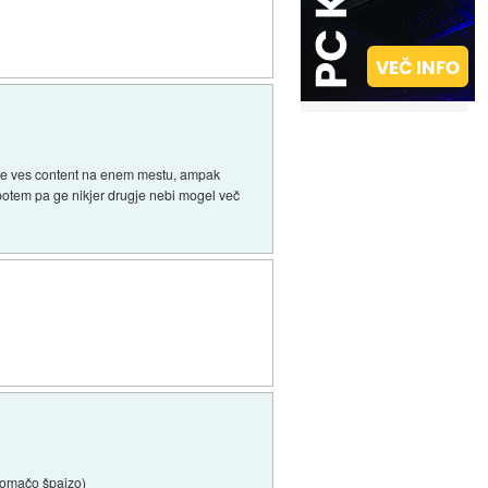
a je ves content na enem mestu, ampak
 potem pa ge nikjer drugje nebi mogel več
 domačo špajzo)