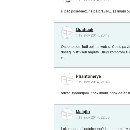
si pač posebnež, ne pa pravilo...jaz imam o
Qushaak
::
19. nov 2014, 20:47
Osebno sem tudi bolj na web-u. Če se pa že
dosegljiv iz vseh naprav. Drugi kompromisi d
vidt.
Phantomeye
::
19. nov 2014, 21:48
odkar uporabljam inbox imam inbox dejansko 
Malajlo
::
19. nov 2014, 22:50
Lokalno, pa ni pofetchano? In obenem ni v 