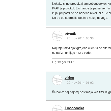
Nekako si ne predstavljam pet outlookov, ka
IMAP je protokol. Exchange je pa server (in 
In ja, pri pošti ne bo nobene revolucije. Je č
Ne bo pa sporočilo postalo nekaj novega.
pivmik
::
20. nov 2014, 00:30
Naj raje razvijejo vgrajeno client-side šifrir
ne pa izmumljajo mrzlo vodo.
LP, Gregor GRE^
videc
::
20. nov 2014, 01:02
Še bolje: naj najprej poštimajo ves SW, ki g
Looooooka