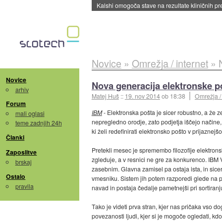
Kalshi omogoča stave na rezultate kliničnih pr
Novice
»
Omrežja / internet
»
Novice
Nova generacija elektronske p
arhiv
Matej Huš
::
19. nov 2014
ob 18:38
Omrežja / 
Forum
IBM
- Elektronska pošta je sicer robustno, a že
mali oglasi
nepregledno orodje, zato podjetja iščejo načine,
teme zadnjih 24h
ki želi redefinirati elektronsko pošto v prijaznej
Članki
Pretekli mesec je spremembo filozofije elektron
Zaposlitve
zgleduje, a v resnici ne gre za konkurenco. IBM
brskaj
zasebnim. Glavna zamisel pa ostaja ista, in sice
Ostalo
vmesniku. Sistem jih potem razporedi glede na p
pravila
navad in postaja čedalje pametnejši pri sortiranju i
Tako je videti prva stran, kjer nas pričaka vso d
povezanosti ljudi, kjer si je mogoče ogledati, k