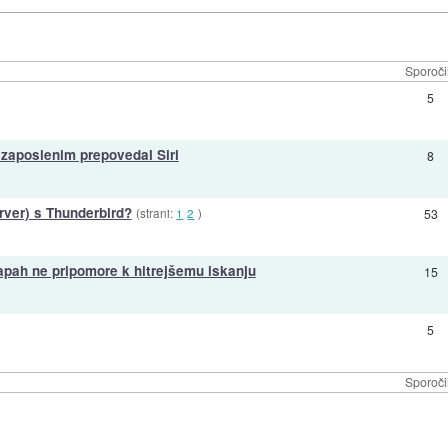
Sporoči
5
zaposlenim prepovedal Siri
8
ver) s Thunderbird?
(strani:
1
2
)
53
apah ne pripomore k hitrejšemu iskanju
15
5
Sporoči