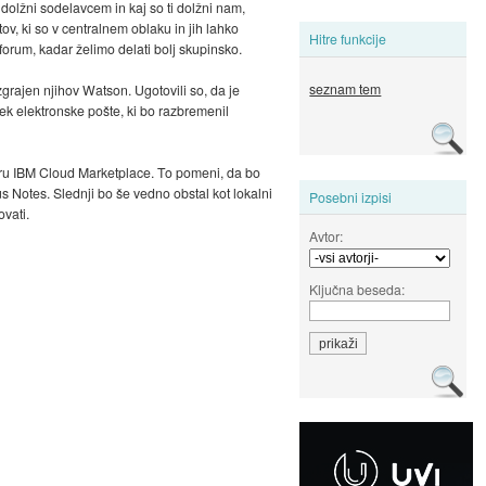
o dolžni sodelavcem in kaj so ti dolžni nam,
, ki so v centralnem oblaku in jih lahko
Hitre funkcije
forum, kadar želimo delati bolj skupinsko.
seznam tem
grajen njihov Watson. Ugotovili so, da je
k elektronske pošte, ki bo razbremenil
kviru IBM Cloud Marketplace. To pomeni, da bo
 Notes. Slednji bo še vedno obstal kot lokalni
Posebni izpisi
vati.
Avtor:
Ključna beseda: