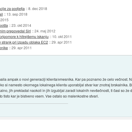
cije za podjetja
::
8. dec 2018
il
::
13. sep 2018
 2015
pošta
::
23. okt 2014
nim prepovedal Siri
::
24. maj 2012
pripomore k hitrejšemu iskanju
::
10. okt 2011
 strank pri izpadu oblaka EC2
::
29. apr 2011
bnike
::
29. apr 2011
aila ampak o novi generaciji klienta/vmesnika. Kar pa poznamo že celo večnost. Na
aj, ko si namesto okornega lokalnega klienta uporabljal stvar kar znotraj brskalnika.
lno, jih prekladal naokoli in jih izgubljal zaradi lokalnih nevšečnosti, ti časi so ž
nto tisto kar je bistveno vsem. Vse ostalo so malenkostne stvari.