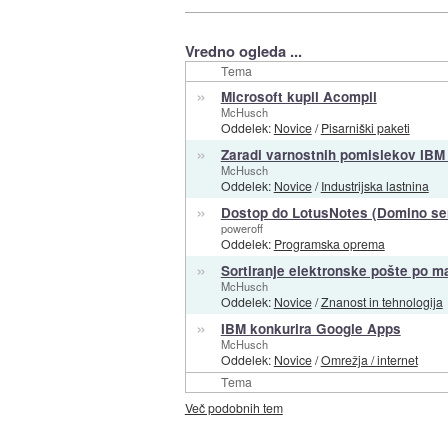
Vredno ogleda ...
Tema
»
Microsoft kupil Acompli
McHusch
Oddelek:
Novice
/
Pisarniški paketi
»
Zaradi varnostnih pomislekov IBM 
McHusch
Oddelek:
Novice
/
Industrijska lastnina
»
Dostop do LotusNotes (Domino ser
poweroff
Oddelek:
Programska oprema
»
Sortiranje elektronske pošte po m
McHusch
Oddelek:
Novice
/
Znanost in tehnologija
»
IBM konkurira Google Apps
McHusch
Oddelek:
Novice
/
Omrežja / internet
Tema
Več podobnih tem