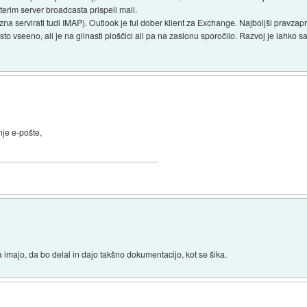
terim server broadcasta prispeli mail.
zna servirati tudi IMAP). Outlook je ful dober klient za Exchange. Najboljši pravzapr
isto vseeno, ali je na glinasti ploščici ali pa na zaslonu sporočilo. Razvoj je lahko sa
anje e-pošte,
a imajo, da bo delal in dajo takšno dokumentacijo, kot se šika.