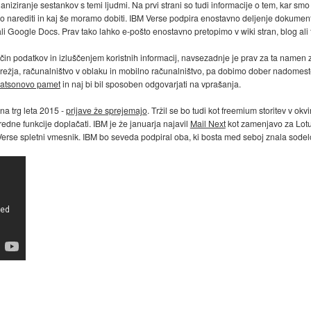
ganiziranje sestankov s temi ljudmi. Na prvi strani so tudi informacije o tem, kar sm
 narediti in kaj še moramo dobiti. IBM Verse podpira enostavno deljenje dokumentov
ali Google Docs. Prav tako lahko e-pošto enostavno pretopimo v wiki stran, blog ali 
in podatkov in izluščenjem koristnih informacij, navsezadnje je prav za ta namen z
ežja, računalništvo v oblaku in mobilno računalništvo, pa dobimo dober nadomeste
Watsonovo pamet
in naj bi bil sposoben odgovarjati na vprašanja.
 na trg leta 2015 -
prijave že sprejemajo
. Tržil se bo tudi kot freemium storitev v o
dne funkcije doplačati. IBM je že januarja najavil
Mail Next
kot zamenjavo za Lotus
rse spletni vmesnik. IBM bo seveda podpiral oba, ki bosta med seboj znala sodelo