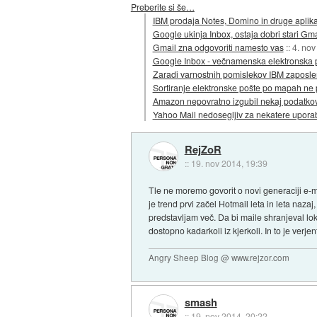
Preberite si še…
IBM prodaja Notes, Domino in druge aplika
Google ukinja Inbox, ostaja dobri stari Gma
Gmail zna odgovoriti namesto vas
::
4. nov
Google Inbox - večnamenska elektronska 
Zaradi varnostnih pomislekov IBM zaposle
Sortiranje elektronske pošte po mapah ne 
Amazon nepovratno izgubil nekaj podatkov
Yahoo Mail nedosegljiv za nekatere upora
RejZoR
::
19. nov 2014, 19:39
Tle ne moremo govorit o novi generaciji e-m
je trend prvi začel Hotmail leta in leta naz
predstavljam več. Da bi maile shranjeval loka
dostopno kadarkoli iz kjerkoli. In to je verje
Angry Sheep Blog @ www.rejzor.com
smash
::
19. nov 2014, 20:22