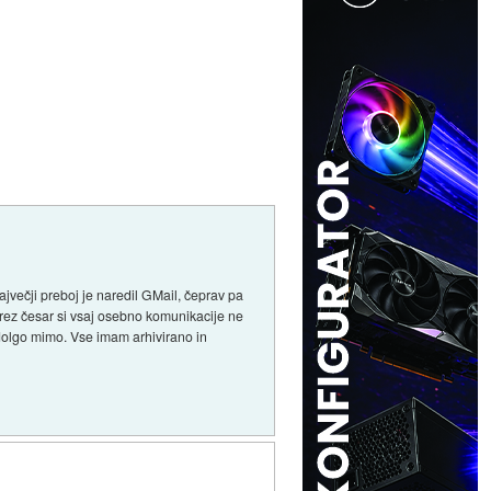
jvečji preboj je naredil GMail, čeprav pa
 Brez česar si vsaj osebno komunikacije ne
e dolgo mimo. Vse imam arhivirano in