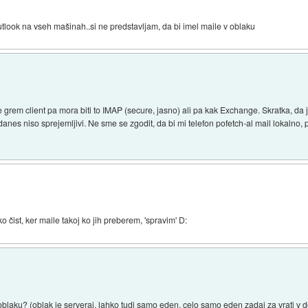
utlook na vseh mašinah..si ne predstavljam, da bi imel maile v oblaku
 grem client pa mora biti to IMAP (secure, jasno) ali pa kak Exchange. Skratka, d
anes niso sprejemljivi. Ne sme se zgodit, da bi mi telefon pofetch-al mail lokalno,
čist, ker maile takoj ko jih preberem, 'spravim' D:
oblaku? (oblak je serveraj, lahko tudi samo eden, celo samo eden zadaj za vrati v