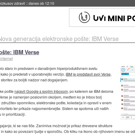
eizkusov zdravil
::
danes ob 12:10
Nova generacija elektronske pošte: IBM Verse
ošte: IBM Verse
internet
 zelo staro in predvsem v današnjem hiperproduktivnem svetu
 kako jo predelati v uporabnejšo verzijo.
IBM je predstavil svoj Verse
,
šo storitev za boljši nadzor nad dogajanjem.
ske pošte
najavil Google s svojim Inboxom
, po katerem se IBM deloma
 Verse je namenjen poslovnim okoljem, medtem ko je Inbox bolj
r združitev opomnikov, elektronske pošte, koledarja in opravil v enem
rioriteto ter prikaže najpomembnejše. Sistem se spotoma uči naših
n prioritizaciji.
ogajanje, ki se nas tiče. Zanimiva možnost je prikaz drevesne strukture
do in kako so povezani ljudje v sporočilu. Ob kliku na ikono ob njihovem imenu se o