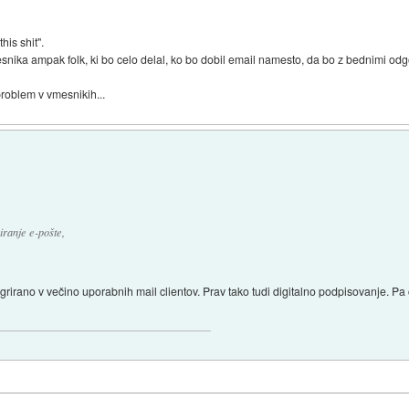
is shit".
nika ampak folk, ki bo celo delal, ko bo dobil email namesto, da bo z bednimi odgo
roblem v vmesnikih...
riranje e-pošte,
integrirano v večino uporabnih mail clientov. Prav tako tudi digitalno podpisovanje. P