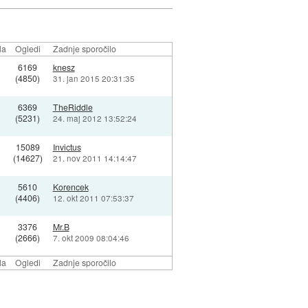
la
Ogledi
Zadnje sporočilo
6169
knesz
(4850)
31. jan 2015 20:31:35
6369
TheRiddle
(5231)
24. maj 2012 13:52:24
15089
Invictus
(14627)
21. nov 2011 14:14:47
5610
Korencek
(4406)
12. okt 2011 07:53:37
3376
Mr.B
(2666)
7. okt 2009 08:04:46
la
Ogledi
Zadnje sporočilo