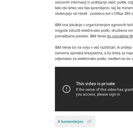
osnovnih informacij in pošiljanje vabil, pošte, or
tako da lahko ves čas spremljamo, kaj še moramo
obdelujejo vsi hkrati - podobno kot v Office 365 
IBM ima izkušnje z organiziranjem ogromnih količ
mogoče združiti elektronsko pošto, družbena omr
prenatrpane predale. IBM Verse
bo uporabljal 
IBM Verse bo na voljo v več različicah, ki pridejo
osnovna uporaba brezplačna, a bo treba za napre
odjemalec za elektronsko pošto, medtem ko bo Ve
9 komentarjev