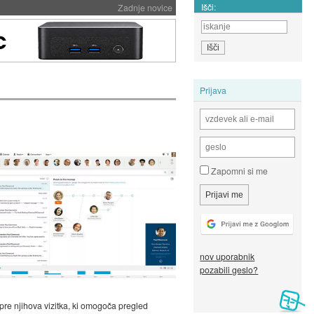
Išči:
Zadnje novice
Prijava
Zapomni si me
nov uporabnik
pozabili geslo?
dpre njihova vizitka, ki omogoča pregled