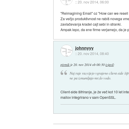
::
20. nov 2014, 06:00
"Reimagining Email" oz "How can we resell th
Za večjo produktivnost ne rabiš novega vmes
zavlačevanja kradel cajt sebi in stranki.
Ampak lepo, da ene firme verjamejo, da je p
johnnyyy
::
20. nov 2014, 08:40
pivmik
je
20. nov 2014 ob 00:30
izjavil
:
Naj raje razvijejo vgrajeno client-side šif
ne pa izmumljajo mrzlo vodo.
Client-side šifriranje, je že več kot 10 let 
mailov integrirano v sam OpenSSL.