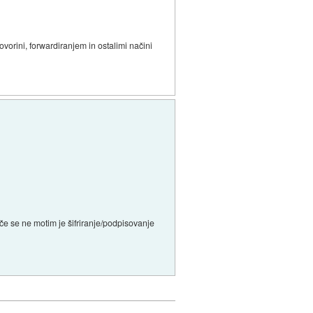
vorini, forwardiranjem in ostalimi načini
a če se ne motim je šifriranje/podpisovanje